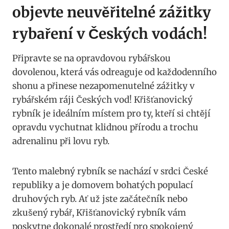
objevte neuvěřitelné zážitky
rybaření v Českých vodách!
Připravte se na opravdovou rybářskou
dovolenou, která vás odreaguje od každodenního
shonu a přinese nezapomenutelné zážitky v
rybářském ráji Českých vod! Křišťanovický
rybník je ideálním místem pro ty, kteří si chtějí
opravdu vychutnat klidnou přírodu a trochu
adrenalinu při lovu ryb.
Tento malebný rybník se nachází v srdci České
republiky a je domovem bohatých populací
druhových ryb. Ať už jste začátečník nebo
zkušený rybář, Křišťanovický rybník vám
poskytne dokonalé prostředí pro spokojený