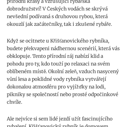
přírodní krásy a vzrušující rybářská
dobrodružství! V Českých vodách se skrývá
nevšední podívaná s druhovou rybou, která
okouzlí jak začátečníky, tak i zkušené rybáře.
Když se ocitnete u Křišťanovického rybníka,
budete překvapeni nádhernou scenérií, která vás
obklopuje. Tento přírodní ráj nabízí klid a
pohodu pro ty, kdo touží po relaxaci na svém
oblíbeném místě. Okolní zeleň, vzduch nasycený
vůní lesa a poklidné vody rybníka vytvářejí
dokonalou atmosféru pro vyjížďky na lodi,
pikniky se společností nebo prosté odpočinkové
chvíle.
Ale nejvíce si sem lidé jezdí užít fascinujícího
rybaření. Křišťanovický rybník je domovem