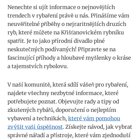
Nenechte si ujít informace o nejnovějších
trendech v rybaření právě u nás. Přinášíme vám
neuvěřitelné příběhy o nejraritnějších druzích
ryb, které můžete na Křišťanovickém rybníku
spatřit. Je to jako přírodní divadlo plné
neskutečných podívaných! Připravte se na
fascinující příhody a hloubavé myšlenky o kráse
a tajemstvích rybolovu.
V naší komunitě, která sdílí vášeň pro rybaření,
najdete všechny nezbytné informace, které
potřebujete poznat. Objevujte rady a tipy od
zkušených rybářů, doporučení o nejlepším
vybavení a technikách,
které vám pomohou
zvýšit vaši úspěšnost
. Získejte návod, jak vybrat
správné nářadí a přístroje, které vám zjednoduší