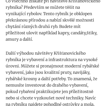
Co všechno získáte při návštěvě Křišťanovického
rybníka? Především se můžete těšit na
vynikající rybolov. Tento rybník je obklopen
překrásnou přírodou a nabízí skvělé možnosti
chytání různých druhů ryb. Budete mít
příležitost ulovit například kapry, candáty,štiky,
amury a další.
Další výhodou návštěvy Křišťanovického
rybníka je vybavení a infrastruktura na vysoké
úrovni. Můžete si pronajmout moderní rybářské
vybavení, jako jsou kvalitní pruty, navijáky,
rybářské krosny a další potřeby. To znamená, že
nemusíte investovat do drahého vybavení,
pokud rybaření praktikujete jen příležitostně
nebo si chcete vyzkoušet nové techniky. Navíc
na rybníku najdete pohodlné ostrůvky a mola,