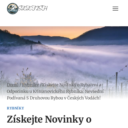
Přeskočit
SEEFISH
na
obsah
Domů
/
Rybníky
/
Získejte Novinky o Rybaření a
Odpočinku u Křišťanovického Rybníka: Nevšední
Podívaná S Druhovou Rybou v Českých Vodách!
RYBNÍKY
Získejte Novinky o