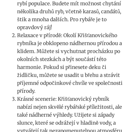
rybí populace. Budete mít možnost chytání
několika druhů ryb, včetně karasů, candátů,
štik a mnoha dalších. Pro rybáře je to
opravdový ráj!
Relaxace v přírodě: Okolí Křišťanovického
rybníka je obklopeno nádhernou přírodou a
klidem. Můžete si vychutnat procházku po
okolních stezkách a být součástí této
harmonie. Pokud si přinesete deku či
židličku, můžete se usadit u břehu a strávit
příjemné odpočinkové chvíle ve společnosti
přírody.
Krásné scenerie: Křišťanovický rybník
nabízí nejen skvělé rybářské příležitosti, ale
také nádherné výhledy. Užijete si západy
slunce, které se odrážejí v hladině vody, a
vytvářejí tak nezapomenutelnou atmosféru.