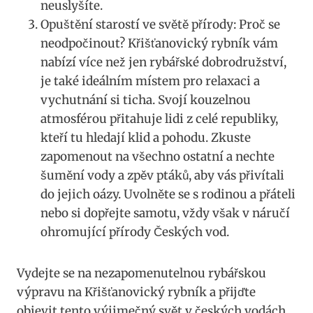
neuslyšíte.
Opuštění starostí ve světě přírody: Proč se
neodpočinout? Křišťanovický rybník vám
nabízí více než jen rybářské dobrodružství,
je také ideálním místem pro relaxaci a
vychutnání si ticha. Svojí kouzelnou
atmosférou přitahuje lidi z celé republiky,
kteří tu hledají klid a pohodu. Zkuste
zapomenout na všechno ostatní a nechte
šumění vody a zpěv ptáků, aby vás přivítali
do jejich oázy. Uvolněte se s rodinou a přáteli
nebo si dopřejte samotu, vždy však v náručí
ohromující přírody Českých vod.
Vydejte se na nezapomenutelnou rybářskou
výpravu na Křišťanovický rybník a přijďte
objevit tento výjimečný svět v českých vodách.