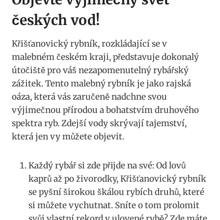
českých vod!
Křišťanovický rybník, rozkládající se v
malebném českém kraji, představuje dokonalý
útočiště pro váš nezapomenutelný rybářský
zážitek. Tento malebný rybník je jako rajská
oáza, která vás zaručeně nadchne svou
výjimečnou přírodou a bohatstvím druhového
spektra ryb. Zdejší vody skrývají tajemství,
která jen vy můžete objevit.
Každý rybář si zde přijde na své: Od lovů
kaprů až po živorodky, Křišťanovický rybník
se pyšní širokou škálou rybích druhů, které
si můžete vychutnat. Sníte o tom prolomit
svůj vlastní rekord v ulovené rybě? Zde máte