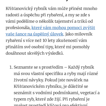
Křišťanovický rybník vám může přinést mnoho
radosti a úspěchu při rybaření, a my se zde s
vámi podělíme o několik tajemství a triků od
profesionála,
které vám mohou pomoci zvýšit
vaše šance na úspěšný úlovek
. Jako milovník
rybaření s více než 10 lety zkušeností vám
přináším své osobní tipy, které mi pomohly
dosáhnout skvělých výsledků.
Seznamte se s prostředím – Každý rybník
má svou vlastní specifiku a ryby mají různé
životní návyky. Pokud jste nováček na
Křišťanovickém rybníku, je důležité se
seznámit s vodními podmínkami, vegetací a
typem ryb, které zde žijí. Při rybaření je
znalost prostředí klíčová pro efektivní