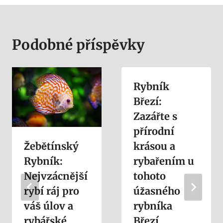
Podobné příspěvky
Rybník
Březí:
Zazářte s
přírodní
Žebětínský
krásou a
Rybník:
rybařením u
Nejvzácnější
tohoto
rybí ráj pro
úžasného
váš úlov a
rybníka
rybářské
Březí