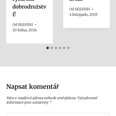
dobrodružstv
Od
SEEFISH
í!
4 listopadu, 2025
Od
SEEFISH
20 ledna, 2026
Napsat komentář
Vaše e-mailová adresa nebude zveřejněna.
Vyžadované
informace jsou označeny
*