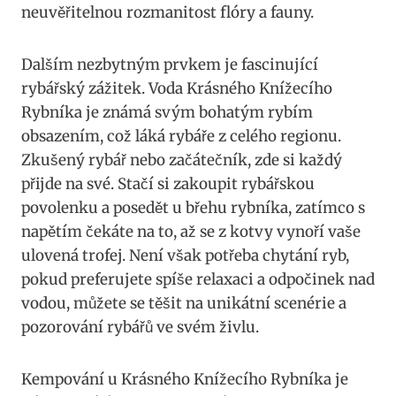
neuvěřitelnou rozmanitost flóry a fauny.
Dalším nezbytným prvkem je fascinující
rybářský zážitek. Voda Krásného Knížecího
Rybníka je známá svým bohatým rybím
obsazením, což láká rybáře z celého regionu.
Zkušený rybář nebo začátečník, zde si každý
přijde na své. Stačí si zakoupit rybářskou
povolenku a posedět u břehu rybníka, zatímco s
napětím čekáte na to, až se z kotvy vynoří vaše
ulovená trofej. Není však potřeba chytání ryb,
pokud preferujete spíše relaxaci a odpočinek nad
vodou, můžete se těšit na unikátní scenérie a
pozorování rybářů ve svém živlu.
Kempování u Krásného Knížecího Rybníka je