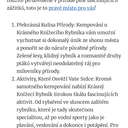
toužíte po dovolené v přírodě plné fascinujících
zážitků, toto je to
pravé místo pro vás
!
Překrásná Kulisa Přírody: Kempování u
Krásného Knížecího Rybníka vám umožní
vychutnat si dokonalý únik ze shonu města
a ponořit se do náruče půvabné přírody.
Zelené lesy, klidný rybník a rozmanité druhy
ptáků vytvářejí neodolatelný ráj pro
milovníky přírody.
Aktivity, Které Osvěží Vaše Srdce: Kromě
samotného kempování nabízí Krásný
Knížecí Rybník širokou škálu fascinujících
aktivit. Od rybaření ve sluncem zalitém
rybníku, které je tady skutečnou
specialitou, až po vodní sporty jako je
plavání, veslování a dokonce i potápění. Pro