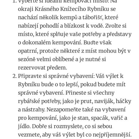
Vyberte si ideální kempovací místo: Na
okraji Krásného Knížecího Rybníku se
nachází několik kempů a tábořišť, které
nabízejí pohodlí a blízkost k vodě. Zvolte si
místo, které splňuje vaše potřeby a představy
o dokonalém kempování. Buďte však
opatrní, protože některé z míst mohou být v
sezóně velmi oblíbené a je nutné si
rezervovat předem.
Připravte si správné vybavení: Váš výlet k
Rybníku bude o to lepší, pokud budete mít
správné vybavení. Přineste si všechny
rybářské potřeby, jako je prut, naviják, háčky
a nástrahy. Nezapomeňte také na vybavení
pro kempování, jako je stan, spacák, vařič a
jídlo. Dobře si rozmyslete, co si sebou
vezmete, aby váš výlet byl co nejpříjemnější.