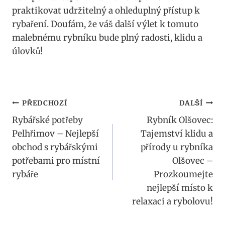
praktikovat udržitelný a ohleduplný přístup k
rybaření. Doufám, že váš další výlet k tomuto
malebnému rybníku bude plný radosti, klidu a
úlovků!
Navigace
PŘEDCHOZÍ
DALŠÍ
Rybářské potřeby
Rybník Olšovec:
pro
Pelhřimov – Nejlepší
Tajemství klidu a
příspěvek
obchod s rybářskými
přírody u rybníka
potřebami pro místní
Olšovec –
rybáře
Prozkoumejte
nejlepší místo k
relaxaci a rybolovu!