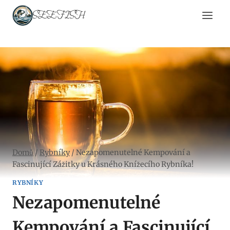
Přeskočit
SEEFISH
na
obsah
Domů
/
Rybníky
/
Nezapomenutelné Kempování a
Fascinující Zážitky u Krásného Knížecího Rybníka!
RYBNÍKY
Nezapomenutelné
Kempování a Fascinující