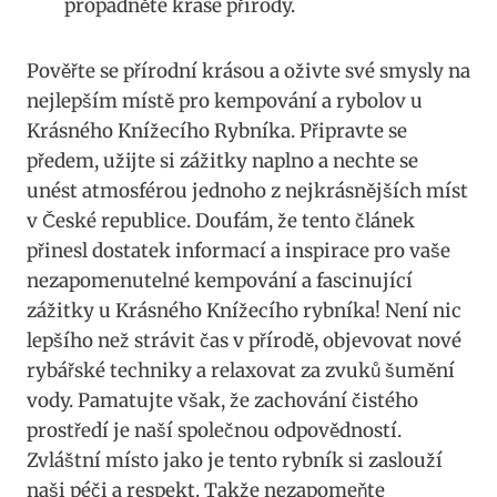
propadněte kráse přírody.
Pověřte se přírodní krásou a oživte své smysly na
nejlepším místě pro kempování a rybolov u
Krásného Knížecího Rybníka. Připravte se
předem, užijte si zážitky naplno a nechte se
unést atmosférou jednoho z nejkrásnějších míst
v České republice. Doufám, že tento článek
přinesl dostatek informací a inspirace pro vaše
nezapomenutelné kempování a fascinující
zážitky u Krásného Knížecího rybníka! Není nic
lepšího než strávit čas v přírodě, objevovat nové
rybářské techniky a relaxovat za zvuků šumění
vody. Pamatujte však, že zachování čistého
prostředí je naší společnou odpovědností.
Zvláštní místo jako je tento rybník si zaslouží
naši péči a respekt. Takže nezapomeňte