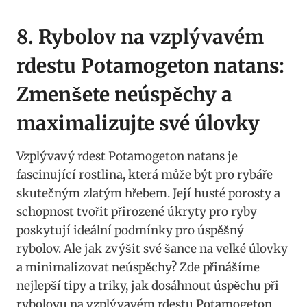
8. Rybolov na vzplývavém
rdestu Potamogeton ‌natans:
‌Zmenšete neúspěchy a
maximalizujte své ⁢úlovky
Vzplývavý rdest Potamogeton natans je
fascinující rostlina, která může být pro ‌rybáře
skutečným zlatým hřebem.⁢ Její ‍husté porosty a
‌schopnost tvořit přirozené⁤ úkryty pro ryby
poskytují ideální podmínky pro úspěšný
rybolov.⁤ Ale jak zvýšit své šance na velké úlovky
a minimalizovat neúspěchy? Zde ​přinášíme
nejlepší ⁢tipy a triky, jak dosáhnout úspěchu při
rybolovu na vzplývavém rdestu Potamogeton