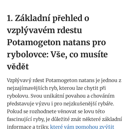
1. Základní‍ přehled o ​
vzplývavém rdestu
Potamogeton natans pro
rybolovce: Vše, co musíte
vědět
Vzplývavý rdest​ Potamogeton natans je jednou ⁤z
nejzajímavějších‍ ryb, kterou lze ‍chytit při
rybolovu. ⁢Svou‍ unikátní povahou a⁤ chováním
představuje výzvu i pro⁤ nejzkušenější rybáře.
Pokud se rozhodnete věnovat se lovu této
fascinující ryby, je‌ důležité znát některé základní‍
informace a ‍triky,
které vám pomohou zvýšit