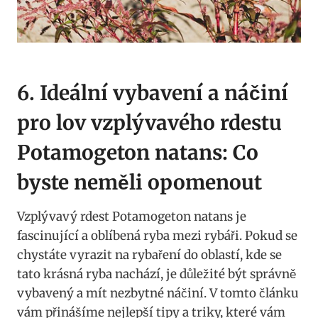
6. Ideální vybavení⁤ a⁢ náčiní
pro lov vzplývavého rdestu
Potamogeton ​natans: Co‌
byste neměli opomenout
Vzplývavý rdest Potamogeton natans⁣ je
fascinující a‌ oblíbená ‍ryba mezi⁢ rybáři. Pokud se
chystáte vyrazit na rybaření do oblastí, kde se
tato‍ krásná ryba nachází, je důležité být ⁢správně
vybavený a mít⁣ nezbytné náčiní. V⁢ tomto článku
vám ⁣přinášíme nejlepší tipy‍ a triky,‍ které vám