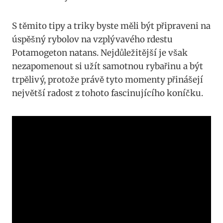
S těmito‍ tipy a triky byste ​měli ⁣být ‍připraveni na
úspěšný ⁢rybolov na vzplývavého⁢ rdestu
Potamogeton natans. Nejdůležitější ⁢je však
⁣nezapomenout​ si užít samotnou rybařinu ​a ⁢být
trpělivý,​ protože právě tyto momenty ⁢přinášejí
největší radost z tohoto fascinujícího koníčku.