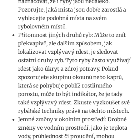
naznačovat, že i ​ryby‌ jsou nedaleko.
‍Pozorujte, jaká místa jsou dobře zarostlá a
vyhledejte⁢ podobná místa na svém⁣
rybolovném místě.
Přítomnost ⁢jiných druhů ‌ryb: Může to znít
překvapivě, ⁢ale dalším způsobem, jak
lokalizovat vzplývavý rdest, je sledovat
ostatní druhy ryb. Tyto ryby často využívají
rdest jako úkryt a zdroj potravy. Pokud
zpozorujete skupinu okounů nebo ​kaprů,
která‌ se pohybuje poblíž rostlinného
porostu, může ⁢to být indikátor, že je tady
také vzplývavý rdest. ​Zkuste vyzkoušet své
rybářské techniky‌ právě na ‍těchto místech.
Jemné změny v okolním‌ prostředí: Drobné
⁣změny ve vodním​ prostředí, ⁤jako​ je ⁢teplota
vody, průhlednost či⁤ proudění, mohou ​