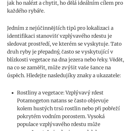
jak ho nalézt a chytit, ho dělá ideálním ‌cílem pro
každého ​rybáře.
Jedním z nejúčinnějších tipů ​pro lokalizaci a
identifikaci stanovišť vzplývavého rdestu je
sledovat⁤ prostředí, ve‌ kterém se vyskytuje. Tato
druh ryby je přepadný, často ⁣se vyskytující ‌v ​
blízkosti vegetace na dna jezera nebo řeky.‌ Vědět,
⁢na co se zaměřit, může zvýšit vaše šance na
úspěch. Hledejte nasledujíky znaky ⁣a ukazatele:
Rostliny a‍ vegetace: Vzplývavý rdest
⁤Potamogeton⁣ natans se často objevuje
kolem hustých‌ trsů rostlin⁤ nebo při pobřeží
pokrytém vodním porostem. Vysoká
populace vzplývavého rdestu může