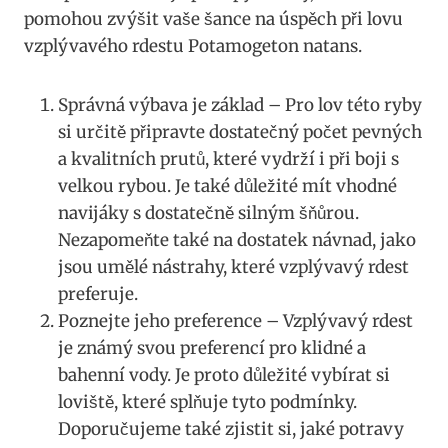
pomohou ⁢zvýšit vaše‍ šance na úspěch při lovu‍
vzplývavého⁣ rdestu Potamogeton natans.
Správná výbava je ⁤základ –‍ Pro‍ lov⁤ této ryby
si‍ určitě připravte dostatečný počet pevných
a kvalitních prutů, které vydrží i při boji s
velkou rybou. Je ⁤také důležité mít vhodné
navijáky s dostatečně silným šňůrou.⁣
Nezapomeňte‌ také na dostatek návnad, jako⁤
jsou umělé‌ nástrahy, které vzplývavý rdest
preferuje.
Poznejte jeho preference ‍– Vzplývavý rdest
je známý svou ⁣preferencí pro klidné a
bahenní vody.​ Je proto⁣ důležité ⁣vybírat si
loviště, které splňuje tyto podmínky. ​
Doporučujeme také zjistit si, jaké potravy