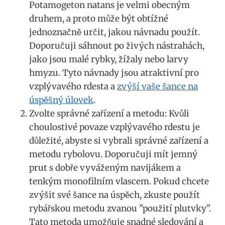
Potamogeton natans je velmi ⁣obecným
druhem, a proto může být obtížné
jednoznačně určit, jakou návnadu použít.
Doporučuji sáhnout⁤ po živých nástrahách,
jako‍ jsou malé rybky,‌ žížaly nebo larvy
hmyzu. Tyto‌ návnady ‌jsou atraktivní pro
⁤vzplývavého rdesta a⁣
zvýší ⁤vaše šance‍ na
⁣úspěšný úlovek
.
Zvolte ⁢správné zařízení a metodu: ⁢Kvůli​
choulostivé povaze vzplývavého rdestu ⁤je
důležité, abyste ​si vybrali správné zařízení a
metodu‍ rybolovu. Doporučuji mít jemný
prut s dobře vyváženým navijákem a
tenkým monofilním vlascem.⁣ Pokud chcete
zvýšit své​ šance na úspěch,⁣ zkuste použít
⁢rybářskou‌ metodu⁢ zvanou "použití plutvky".⁢
Tato metoda umožňuje ‍snadné sledování a