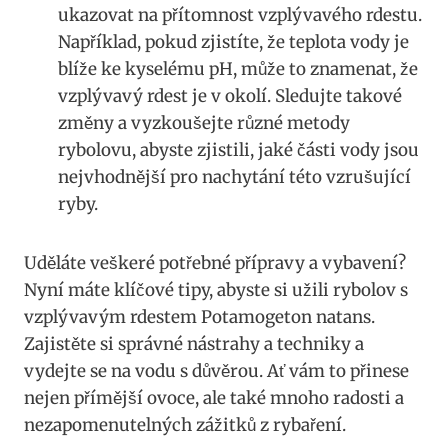
ukazovat⁤ na přítomnost vzplývavého rdestu.
​Například,⁤ pokud ‌zjistíte, že teplota vody je​
blíže ke⁣ kyselému pH, ‍může to znamenat, že
vzplývavý rdest ​je v okolí. Sledujte takové
změny a⁤ vyzkoušejte různé‌ metody
rybolovu,‍ abyste zjistili, jaké části vody ‌jsou
nejvhodnější‌ pro nachytání této vzrušující
ryby.
Uděláte veškeré potřebné ​přípravy a vybavení?
Nyní máte klíčové tipy, abyste si užili ​rybolov s
vzplývavým ‌rdestem Potamogeton natans.
Zajistěte si správné ⁤nástrahy a techniky a
vydejte se⁢ na vodu s důvěrou. Ať ‌vám ⁣to přinese
nejen přímější ovoce, ​ale ‍také⁣ mnoho radosti a
nezapomenutelných zážitků z rybaření.