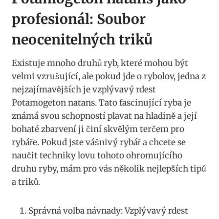
profesionál: Soubor
neocenitelných triků
Existuje mnoho druhů ryb, které mohou být
velmi vzrušující, ​ale pokud jde o ‌rybolov, jedna z
nejzajímavějších je vzplývavý rdest⁢
Potamogeton natans. Tato fascinující ryba je
‍známá ‌svou schopností‌ plavat na ‍hladině a její
bohaté zbarvení ji ⁤činí‌ skvělým ⁢terčem pro
rybáře. Pokud jste⁢ vášnivý rybář a ⁣chcete‌ se
naučit ⁣techniky lovu tohoto ohromujícího‌
druhu ryby,‍ mám pro vás⁣ několik nejlepších tipů
a triků.
Správná volba návnady: Vzplývavý rdest