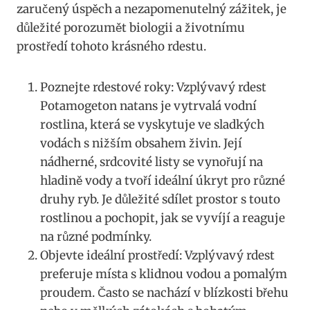
zaručený ‍úspěch⁢ a⁣ nezapomenutelný zážitek, je
důležité porozumět biologii a životnímu
prostředí tohoto krásného rdestu.
Poznejte ⁤rdestové roky: Vzplývavý ⁤rdest
Potamogeton natans je vytrvalá vodní
rostlina, která se vyskytuje ve sladkých
vodách s nižším obsahem živin. Její
nádherné, srdcovité listy‍ se‌ vynořují na
hladině vody a tvoří ​ideální‍ úkryt ‍pro různé⁤
druhy ryb. ​Je důležité sdílet prostor s touto⁣
rostlinou ​a pochopit, ‍jak‌ se ⁢vyvíjí a‌ reaguje
na různé podmínky.
Objevte ideální prostředí: Vzplývavý rdest
preferuje​ místa s klidnou vodou ⁢a pomalým
⁤proudem. Často se ⁣nachází v blízkosti břehu⁢