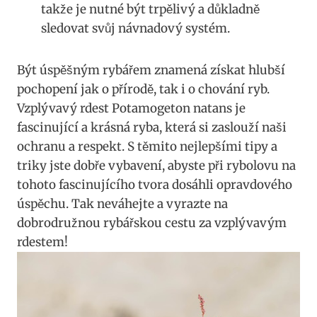
takže je nutné být trpělivý a důkladně‍
sledovat svůj návnadový​ systém.
Být ⁣úspěšným rybářem znamená získat hlubší⁣
pochopení ⁣jak o přírodě, tak i ⁢o ​chování ⁤ryb.
Vzplývavý⁢ rdest ​Potamogeton natans je
fascinující a krásná‍ ryba, ⁤která⁤ si zaslouží naši
⁢ochranu a respekt. S těmito nejlepšími ⁤tipy a
triky jste dobře vybavení, abyste při‌ rybolovu na
tohoto fascinujícího tvora dosáhli opravdového
úspěchu. Tak neváhejte a vyrazte na
dobrodružnou rybářskou ‌cestu⁣ za vzplývavým
rdestem!