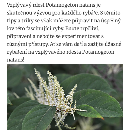
Vzplývavý rdest Potamogeton natans je
skutečnou výzvou pro každého⁣ rybáře. S těmito
tipy a triky se však můžete připravit na úspěšný
lov ⁤této fascinující ryby. Buďte trpěliví,
připraveni a⁢ nebojte se experimentovat ⁣s
různými přístupy.⁣ Ať se vám daří a⁣ zažijte úžasné
rybaření na vzplývavého rdesta Potamogeton⁢
natans!