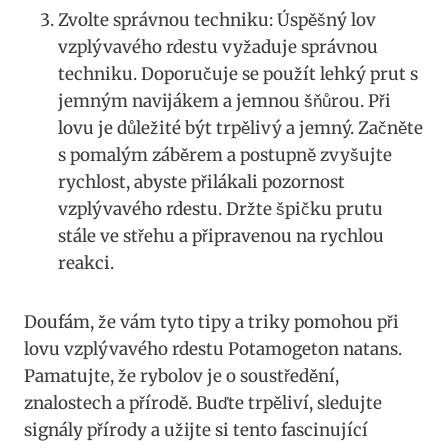
Zvolte správnou techniku: Úspěšný lov‍
vzplývavého rdestu vyžaduje správnou
techniku. Doporučuje se použít lehký prut‌ s ​
jemným ‍navijákem a jemnou šňůrou. Při
lovu‌ je důležité být trpělivý a jemný. Začněte
s pomalým záběrem a postupně zvyšujte
rychlost, abyste přilákali pozornost
vzplývavého rdestu. Držte špičku prutu
stále ve ⁣střehu a připravenou na rychlou
reakci.
Doufám, že vám ⁣tyto tipy ⁣a triky‍ pomohou při
lovu vzplývavého rdestu Potamogeton natans.
Pamatujte, že rybolov je o soustředění,
znalostech a přírodě. Buďte trpěliví, sledujte
signály přírody a užijte si tento fascinující