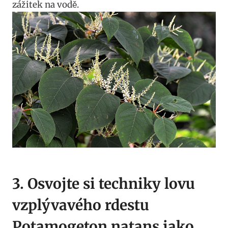
zážitek na vodě.
3. Osvojte‍ si techniky lovu
vzplývavého rdestu
Potamogeton ​natans jako