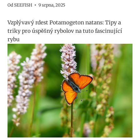
Od
SEEFISH
9 srpna, 2025
Vzplývavý ⁢rdest Potamogeton natans: Tipy a
triky pro úspěšný rybolov na tuto ⁣fascinující
rybu