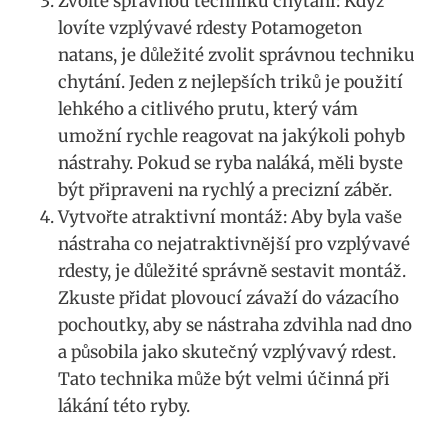
Zvolte správnou techniku chytání: Když
lovíte vzplývavé rdesty Potamogeton
natans, je důležité zvolit správnou techniku
chytání.‌ Jeden z nejlepších triků je použití
⁣lehkého ⁤a‌ citlivého prutu, který vám
umožní rychle ‌reagovat ⁢na jakýkoli pohyb
nástrahy. Pokud se ryba naláká, měli‍ byste⁢
být připraveni na rychlý a precizní ⁢záběr.
Vytvořte atraktivní ‍montáž: Aby byla vaše
nástraha co nejatraktivnější pro vzplývavé
rdesty, ⁤je důležité správně ‍sestavit montáž.
Zkuste⁤ přidat plovoucí⁤ závaží do vázacího ​
pochoutky, aby se nástraha zdvihla nad dno‍
a působila jako skutečný vzplývavý rdest.
Tato⁤ technika může být velmi účinná‌ při
⁣lákání této ryby.