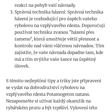
reakci na pohyb vaší návnady.
Správná technika házení:⁢ Správná technika
házení‌ je rozhodující pro​ úspěch vašeho
rybolovu na vzplývavého​ rdesta. Doporučuji
používat techniku zvanou "házení přes
rameno",⁢ která umožňuje větší přesnost a
kontrolu nad vámi vláčenou⁤ návnadou.⁢ Tím
zajistíte, ⁣že vaše ⁤návnada dopadne tam, kde
má a tím zvýšíte vaše šance ​na úspěšný
úlovek.
S ​těmito nejlepšími tipy⁣ a triky jste připraveni
se vydat na dobrodružství rybolovu na
vzplývavého rdesta Potamogeton natans.
Nezapomeňte si užívat každý okamžik na
rybářském prutu a⁣ být trpěliví. Vylovení této