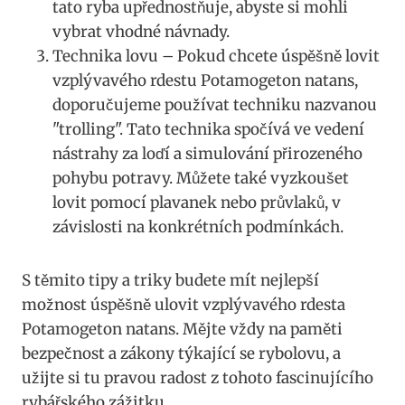
tato ryba upřednostňuje, abyste si mohli
vybrat vhodné návnady.
Technika lovu – Pokud ‍chcete úspěšně lovit
vzplývavého rdestu Potamogeton natans,
⁢doporučujeme ⁢používat techniku nazvanou ​
"trolling". Tato technika spočívá ve vedení
nástrahy za ‌loďí a simulování přirozeného
pohybu potravy. Můžete také vyzkoušet
lovit pomocí plavanek nebo průvlaků, v
‌závislosti⁢ na konkrétních podmínkách.
S těmito tipy​ a triky budete mít nejlepší
možnost úspěšně ulovit vzplývavého ‌rdesta
‌Potamogeton natans. Mějte vždy na paměti
bezpečnost a zákony týkající se rybolovu, a
užijte si tu pravou radost z tohoto fascinujícího
rybářského​ zážitku.