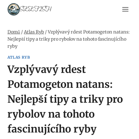
Přeskočit
SEEFISH
na
obsah
Domů
/
Atlas Ryb
/
Vzplývavý rdest Potamogeton natans:
Nejlepší tipy a triky pro rybolov na tohoto fascinujícího
ryby
ATLAS RYB
Vzplývavý rdest
Potamogeton natans:
Nejlepší tipy a triky pro
rybolov na tohoto
fascinujícího ryby