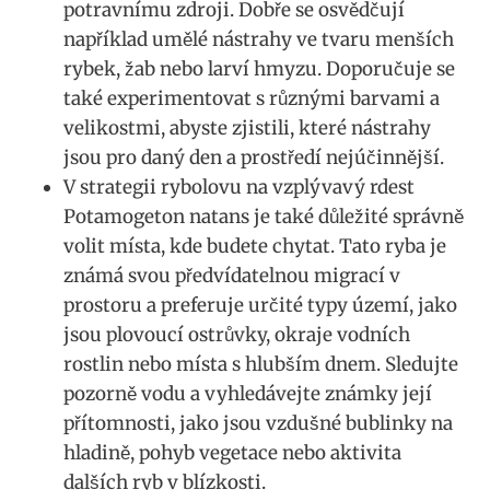
potravnímu zdroji. Dobře se‌ osvědčují
například umělé⁢ nástrahy​ ve⁢ tvaru menších​
rybek, žab ‌nebo larví ⁤hmyzu. Doporučuje‍ se
také experimentovat s různými barvami a
⁤velikostmi, abyste ⁤zjistili, které nástrahy
jsou pro daný ‍den a prostředí‍ nejúčinnější.
V ‍strategii rybolovu ​na vzplývavý rdest
⁢Potamogeton natans je​ také důležité správně
volit⁤ místa, kde budete chytat. Tato ryba je⁣
známá svou ⁢předvídatelnou migrací⁣ v
prostoru a preferuje určité⁣ typy území,‌ jako
jsou plovoucí ostrůvky, okraje vodních
rostlin nebo místa s hlubším dnem.⁤ Sledujte
pozorně vodu a vyhledávejte známky její
přítomnosti, ⁣jako ⁤jsou vzdušné bublinky na‍
hladině, ⁣pohyb vegetace‌ nebo aktivita
dalších‌ ryb v blízkosti.