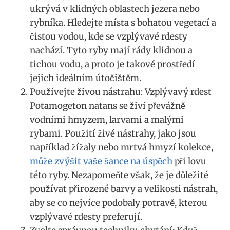
⁢ukrývá v klidných oblastech jezera nebo
rybníka. Hledejte místa s bohatou vegetací​ a
čistou vodou, kde se vzplývavé rdesty
nachází. Tyto ryby mají rády klidnou a
tichou ⁢vodu, a proto je ‌takové prostředí
‌jejich ideálním útočištěm.
Používejte živou‍ nástrahu: ⁢Vzplývavý rdest​
Potamogeton natans ‍se⁤ živí převážně
vodními hmyzem, larvami a malými
rybami. Použití živé⁣ nástrahy, jako ‍jsou
například žížaly nebo ⁣mrtvá hmyzí kolekce,
může zvýšit⁤ vaše šance na ‌úspěch
při lovu
této ryby. ​Nezapomeňte však, že je‌ důležité
používat přirozené barvy a velikosti nástrah,
⁣aby se⁤ co nejvíce podobaly potravě, kterou
vzplývavé‍ rdesty preferují.