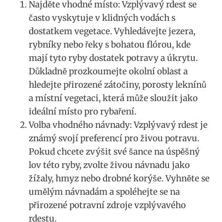
Najděte vhodné místo: Vzplývavý rdest se
často vyskytuje v klidných vodách ⁤s
dostatkem ⁢vegetace. Vyhledávejte jezera,
rybníky nebo‍ řeky​ s​ bohatou flórou,​ kde
mají tyto ‍ryby dostatek potravy a úkrytu.
Důkladně prozkoumejte okolní oblast a
hledejte ​přirozené zátočiny, porosty leknínů
a místní vegetaci, která může sloužit jako
ideální místo‌ pro rybaření.
Volba vhodného návnady: Vzplývavý rdest je⁤
známý svojí preferencí pro živou potravu.
Pokud⁤ chcete zvýšit⁢ své šance ‍na úspěšný
lov této ryby, zvolte živou návnadu jako
žížaly, hmyz ⁣nebo‌ drobné korýše. Vyhněte‍ se
umělým návnadám a spoléhejte se ⁢na
přirozené potravní zdroje vzplývavého
rdestu.