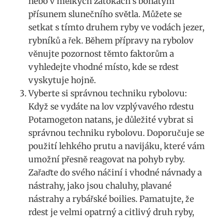
nebo​ v⁤ mělkých zátokách s bohatým
přísunem ‌slunečního světla. ⁣Můžete se
setkat⁤ s⁢ tímto druhem ryby ⁢ve vodách jezer,
rybníků a řek. Během přípravy na ⁤rybolov
věnujte pozornost těmto faktorům‌ a
vyhledejte vhodné⁣ místo, kde se ⁣rdest
vyskytuje hojně.
Vyberte‍ si správnou ⁣techniku rybolovu:
Když se vydáte na lov vzplývavého rdestu
‌Potamogeton ‍natans,⁤ je‍ důležité vybrat si
‌správnou ‍techniku rybolovu. Doporučuje se
⁣použití lehkého prutu a‍ navijáku, které vám
umožní přesně reagovat​ na​ pohyb‍ ryby.
‍Zařaďte do svého‌ náčiní ⁣i ​vhodné návnady a
nástrahy, ⁢jako jsou chaluhy, plavané
‍nástrahy a rybářské boilies. Pamatujte, že
rdest je velmi opatrný a citlivý druh ​ryby,