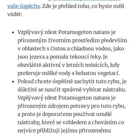
vaše úspěchy
. Zde je přehled‍ toho, co byste‌ měli
vědět:
Vzplývavý rdest Potamogeton natans je
přirozeným životním⁤ prostředím ‍především
v⁣ oblastech s čistou a chladnou vodou, jako
jsou jezera ​a pomalu tekoucí ⁢řeky.‍ Je
obzvláště aktivní v letních měsících, kdy
preferuje mělké vody s bohatou ⁢vegetací.
Pokud chcete úspěšně zachytit tuto rybu, je
důležité se naučit správně vybírat nástrahu.
Vzplývavý rdest Potamogeton natans je⁣
přirozeným ⁣zdrojem potravy pro tuto rybu,
a proto je doporučeno používat umělé
nástrahy, které se vzhledem a chováním co
‍nejvíce přibližují jejímu přirozenému