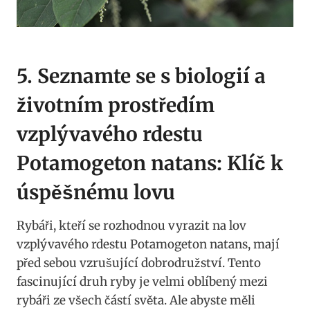
5. Seznamte se s biologií a
životním prostředím
vzplývavého rdestu
Potamogeton ⁢natans: Klíč k
úspěšnému⁤ lovu
Rybáři, kteří​ se rozhodnou vyrazit na lov
vzplývavého rdestu Potamogeton natans, mají
před ⁤sebou⁣ vzrušující​ dobrodružství.‍ Tento
fascinující druh ⁢ryby je velmi oblíbený mezi
rybáři ze všech částí světa.‍ Ale abyste ​měli