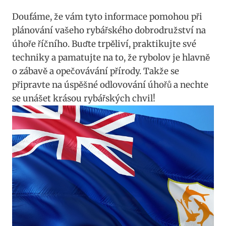
Doufáme, ⁤že vám tyto informace ⁤pomohou ‌při⁤
plánování‍ vašeho rybářského dobrodružství na
úhoře říčního.‌ Buďte ‍trpěliví, praktikujte své
techniky ‌a pamatujte na to, ​že rybolov ‍je hlavně
o zábavě a opečovávání přírody. Takže se
⁢připravte ‌na úspěšné⁢ odlovování​ úhořů a nechte
se unášet ‍krásou rybářských‍ chvil!