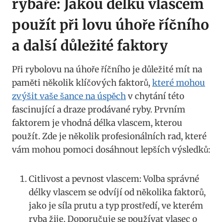
rybáře: Jakou​ délku vlascem
použít⁢ při lovu úhoře říčního
a další‍ důležité faktory
Při ⁤rybolovu na úhoře říčního je ​důležité mít na
⁣paměti několik klíčových faktorů,
které mohou
zvýšit vaše šance‍ na úspěch
⁤v⁤ chytání⁣ této
fascinující⁢ a draze prodávané ryby. Prvním
faktorem je vhodná délka ⁣vlascem, kterou
⁤použít.⁤ Zde je několik profesionálních rad, které
vám mohou pomoci dosáhnout lepších výsledků:
Citlivost a pevnost vlascem: Volba správné
délky vlascem se odvíjí od několika faktorů,
jako je síla ⁤prutu a‍ typ prostředí, ve kterém
ryba žije. Doporučuje se používat vlasec ⁢o‌