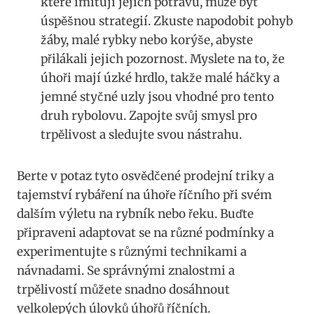
‍které imitují jejich potravu, může být
úspěšnou strategií. Zkuste napodobit pohyb
žáby, malé rybky nebo korýše, abyste
přilákali jejich pozornost. Myslete ‌na to, že
úhoři mají ⁤úzké hrdlo, takže malé háčky a
jemné styčné uzly jsou vhodné pro tento
⁣druh rybolovu. ​Zapojte​ svůj ‍smysl pro
trpělivost a sledujte svou nástrahu.
Berte ​v potaz‍ tyto⁢ osvědčené prodejní triky ​a
tajemství ⁤rybáření na úhoře říčního⁣ při svém
dalším ⁤výletu na rybník​ nebo řeku. Buďte
připraveni adaptovat se na⁢ různé‌ podmínky a
experimentujte s různými technikami a
návnadami. ⁣Se správnými znalostmi a
trpělivostí⁤ můžete⁤ snadno dosáhnout
velkolepých úlovků úhořů říčních.