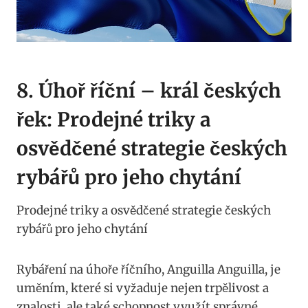
8. Úhoř říční – král⁤ českých⁢
řek:​ Prodejné triky a
osvědčené strategie českých⁤
rybářů pro ‍jeho⁢ chytání
Prodejné triky a ‍osvědčené strategie českých
rybářů⁢ pro jeho chytání
Rybáření na ⁤úhoře říčního, Anguilla​ Anguilla, ‍je
uměním, které si‌ vyžaduje nejen trpělivost a⁤
znalosti, ale také schopnost využít ⁤správné