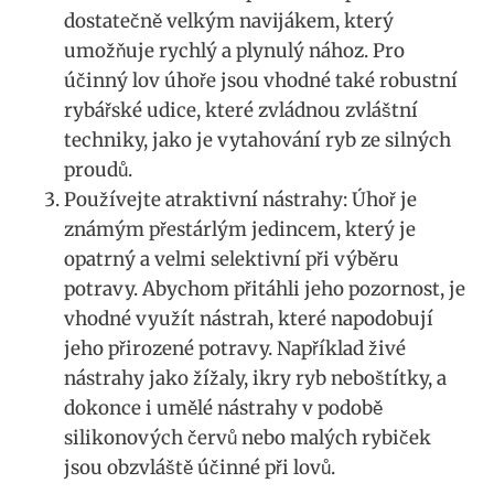
dostatečně ⁤velkým navijákem, který⁢
umožňuje rychlý⁤ a plynulý nához. Pro
účinný lov​ úhoře ⁤jsou vhodné také robustní
rybářské⁤ udice, které zvládnou zvláštní
techniky, jako‍ je vytahování ​ryb ze silných
proudů.
Používejte atraktivní ⁣nástrahy: ⁣Úhoř je
známým⁣ přestárlým jedincem, který je
opatrný a velmi ⁢selektivní při výběru
potravy. ‌Abychom přitáhli jeho pozornost, je
vhodné využít nástrah, které napodobují
jeho přirozené​ potravy. Například živé
nástrahy​ jako žížaly, ikry ryb‌ neboštítky, a
dokonce ‌i umělé nástrahy v ⁣podobě
silikonových červů nebo malých rybiček
⁤jsou obzvláště účinné při lovů.