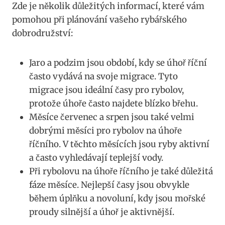
Zde⁢ je několik důležitých informací, které vám‌
pomohou při plánování‌ vašeho rybářského
dobrodružství:
Jaro a podzim jsou‍ období,⁢ kdy​ se úhoř říční
často vydává na svoje migrace. Tyto
migrace jsou⁣ ideální časy pro rybolov,
protože úhoře‍ často najdete blízko břehu.
Měsíce​ červenec a srpen jsou také velmi
dobrými měsíci pro rybolov na úhoře
říčního. V těchto měsících jsou ryby aktivní
a často ‌vyhledávají⁢ teplejší vody. ⁢
Při rybolovu na úhoře říčního je také důležitá
fáze ⁣měsíce. Nejlepší časy jsou obvykle
během úplňku⁣ a novoluní, kdy jsou mořské
proudy ‍silnější⁤ a úhoř je aktivnější.