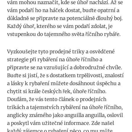
vám mohou naznačit, kde⁢ se ⁤úhoř nachází. Až se
vám podaří ho na háček dostat, buďte ​opatrní a⁤
důkladně se připravte na potenciálně dlouhý boj.
Každý ⁣úhoř, ⁣kterého se ‍vám podaří zdolat,⁢ je
vstupenkou do tajemného světa říčního rybáře.
Vyzkoušejte tyto​ prodejné triky ‌a osvědčené
strategie při rybáření na úhoře říčního a
připravte se na vzrušující a dobrodružné chvíle.‌
Buďte si jistí, ​že s⁣ dostatkem​ trpělivosti,⁢ znalostí
a lásky k​ rybaření můžete dosáhnout úspěchu a
chytit si krále českých⁢ řek, úhoře ⁤říčního.
Doufám,⁤ že vás ‍tento článek o prodejních
trikách​ a tajemstvích rybáření na úhoře říčního,
anglicky ⁤známého jako anguilla anguilla, oslovil
a ⁢poskytl vám užitečné informace. ​Zde našel
každý zájemce‍ o rybaření ⁣něco, ⁣co mu může