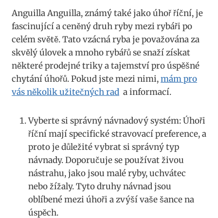
Anguilla Anguilla,⁢ známý také jako úhoř říční, je‍
fascinující a ceněný druh ryby mezi ‍rybáři po
celém světě. Tato vzácná ‌ryba ​je považována za ​
skvělý úlovek‌ a mnoho ‍rybářů se snaží získat
⁣některé ⁣prodejné ‍triky a tajemství pro úspěšné
chytání úhořů. Pokud jste mezi⁣ nimi,
mám​ pro
vás několik⁤ užitečných ⁢rad
‍ a ​informací.
Vyberte si správný návnadový systém: Úhoři
říční mají specifické stravovací preference, a
proto‌ je důležité vybrat si správný ⁤typ
návnady. Doporučuje⁣ se ⁢používat živou
nástrahu, jako jsou malé ryby, ‌uchvátec
nebo žížaly. Tyto ‌druhy návnad jsou
oblíbené mezi úhoři​ a zvýší ​vaše šance na⁤
úspěch.