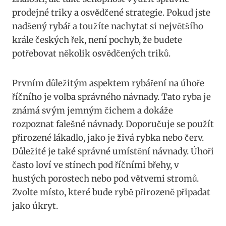
prodejné triky ⁢a osvědčené⁤ strategie. ‌Pokud jste
nadšený rybář a ⁢toužíte nachytat ⁤si‌ největšího
krále českých řek, není pochyb,‌ že ​budete
⁤potřebovat několik ​osvědčených triků.
Prvním důležitým aspektem rybáření ⁣na úhoře​
říčního je ⁤volba správného návnady. Tato ryba je
‌známá‌ svým jemným​ čichem a dokáže
rozpoznat falešné návnady. Doporučuje se ‌použít​
přirozené lákadlo, jako ​je živá rybka nebo červ.
Důležité je ‌také správné umístění⁤ návnady. Úhoři
často loví ve stínech ⁣pod říčními břehy, v
hustých porostech nebo pod větvemi stromů.
‌Zvolte místo, které bude rybě ⁣přirozeně ‍připadat
jako úkryt.