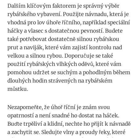
Dalším ​klíčovým faktorem je správný výběr
rybářského vybavení. Použijte návnadu, která je
vhodná pro lov úhoře říčního, například speciální​
háčky a vlasec ​s dostatečnou pevností. Budete
také potřebovat dostatečně silnou rybářskou
prut a naviják, ⁢které vám zajistí kontrolu nad
velkou a silnou rybou. Doporučuje se také⁣
použití rybářských vlhkých oděvů, které vám
pomohou udržet se suchým​ a ⁤pohodlným během
⁢dlouhých hodin strávených na rybářském
můstku.
Nezapomeňte, že úhoř říční je‌ znám svou
opatrností a není snadné ho dostat na háček.
Buďte ‍trpěliví⁤ a ‍klidní, nechte⁤ ho ‍přijít k návnadě
⁣a zachytit se.⁢ Sledujte vlny‌ a proudy řeky, které