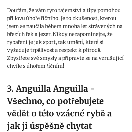
Doufám, že vám tyto ​tajemství a ‍tipy pomohou⁣
při lovů úhoře říčního. Je to zkušenost, kterou
jsem se naučila během mnoha​ let strávených na
březích řek a jezer. Nikdy nezapomínejte, že
rybaření ‍je jak sport, tak umění, které si
vyžaduje trpělivost a ​respekt k přírodě.
Zbystřete své smysly a připravte se ⁢na vzrušující
⁢chvíle‌ s úhořem říčním!
3. Anguilla Anguilla ⁤-‌
Všechno, co​ potřebujete
vědět o této vzácné rybě a
jak ji úspěšně chytat