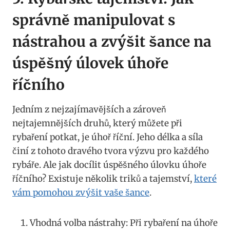
správně manipulovat s
nástrahou a zvýšit šance na
úspěšný⁢ úlovek úhoře
říčního
Jedním z nejzajímavějších a⁤ zároveň
nejtajemnějších druhů, který můžete při
rybaření​ potkat, je úhoř říční. Jeho délka a síla
činí z tohoto‌ dravého tvora výzvu pro každého
rybáře. Ale jak docílit úspěšného‌ úlovku úhoře
říčního? ⁣Existuje několik triků a tajemství,
které
⁣vám pomohou zvýšit vaše šance
.
Vhodná volba nástrahy: Při​ rybaření na‍ úhoře