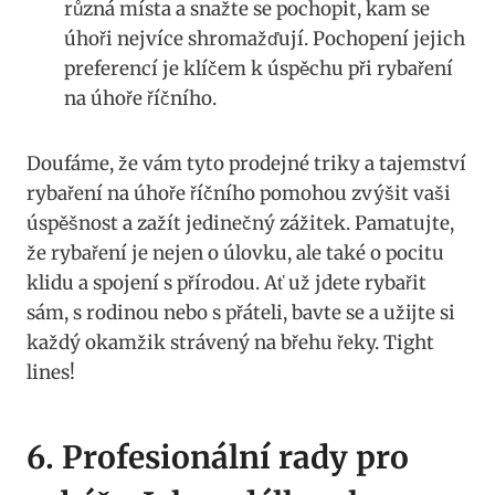
různá místa a snažte se pochopit, kam se
úhoři nejvíce shromažďují. Pochopení jejich
preferencí je klíčem k ‌úspěchu‍ při rybaření
na úhoře říčního.
Doufáme, že vám tyto prodejné triky a tajemství
rybaření na​ úhoře říčního pomohou ⁤zvýšit vaši
úspěšnost a zažít jedinečný‍ zážitek. ‌Pamatujte,
že rybaření je nejen⁣ o úlovku, ale ‍také‍ o pocitu
klidu a spojení s přírodou. Ať už​ jdete rybařit
sám, s rodinou nebo s přáteli, bavte se‌ a užijte⁣ si
každý okamžik strávený na břehu řeky. Tight
lines!
6. Profesionální rady pro