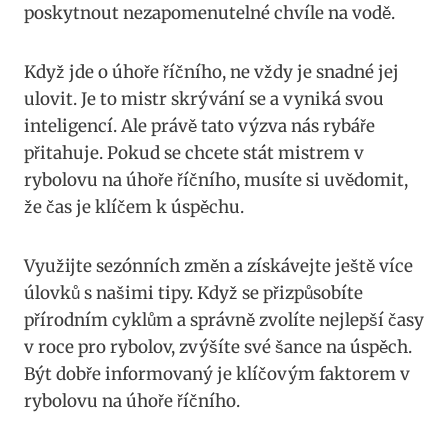
poskytnout nezapomenutelné chvíle ⁣na⁢ vodě.
Když jde o úhoře říčního, ne vždy je snadné​ jej
ulovit. ⁢Je to mistr skrývání se a vyniká svou
inteligencí. Ale právě tato ⁣výzva nás rybáře
přitahuje. Pokud se chcete​ stát mistrem ⁤v
rybolovu na ‌úhoře říčního, musíte⁤ si uvědomit,‌
že čas ⁤je klíčem k úspěchu.
Využijte ⁣sezónních‌ změn a ‍získávejte ještě více
úlovků s našimi tipy. Když​ se⁢ přizpůsobíte⁣
přírodním cyklům a správně zvolíte nejlepší časy
v roce pro rybolov, zvýšíte své šance na⁣ úspěch.
Být dobře informovaný je klíčovým faktorem v
rybolovu na úhoře říčního.