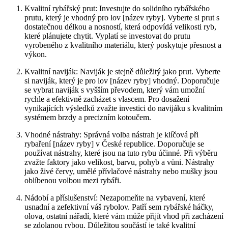
Kvalitní ‌rybářský prut: Investujte do solidního rybářského
prutu, který je ​vhodný pro lov [název ryby]. Vyberte si prut ⁣s
dostatečnou délkou​ a​ nosností, která odpovídá velikosti ryb,
které plánujete chytit. Vyplatí se investovat do prutu
⁤vyrobeného z kvalitního materiálu, který poskytuje přesnost a
⁢výkon.
Kvalitní naviják: ‌Naviják je stejně důležitý jako prut. Vyberte‍
si naviják, který ‌je pro lov [název ryby] vhodný. Doporučuje
se vybrat‌ naviják s vyšším převodem, který vám umožní
rychle a efektivně zacházet s vlascem. Pro dosažení
vynikajících výsledků zvažte investici do navijáku ‌s kvalitním
systémem brzdy a ‌precizním kotoučem.
Vhodné nástrahy: Správná volba nástrah je klíčová při
rybaření [název ryby] v České republice. Doporučuje se
používat nástrahy, které jsou na⁤ tuto rybu‌ účinné. Při výběru
zvažte faktory jako velikost, barvu, pohyb⁤ a vůni. Nástrahy
jako⁣ živé červy, umělé přívlačové nástrahy nebo‍ mušky jsou
oblíbenou volbou mezi rybáři.
Nádobí ​a příslušenství: Nezapomeňte na vybavení, které
usnadní a zefektivní váš rybolov. Patří sem rybářské háčky,
olova, ostatní ⁢nářadí, které vám může přijít vhod při⁢ zacházení
se ⁢zdolanou‍ rybou. Důležitou součástí je také kvalitní