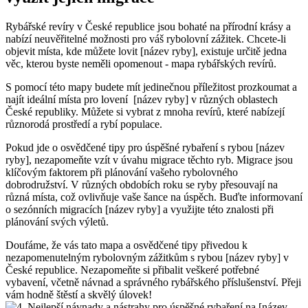
Rybářské revíry v České⁤ republice ‍jsou bohaté na přírodní krásy a
nabízí neuvěřitelné možnosti pro váš rybolovní zážitek. Chcete-li
objevit místa, kde můžete lovit [název ryby], existuje určitě jedna
věc,⁤ kterou byste neměli opomenout ⁤- mapa rybářských revírů.
S pomocí této mapy budete mít jedinečnou příležitost prozkoumat a‍
najít ideální místa pro lovení ‌ [název ryby] v různých oblastech
České republiky. Můžete si vybrat z mnoha revírů, které nabízejí
různorodá prostředí a rybí populace.
Pokud jde​ o osvědčené⁤ tipy pro úspěšné‍ rybaření s rybou [název
ryby], nezapomeňte vzít v úvahu migrace těchto ryb. Migrace jsou
klíčovým faktorem při plánování vašeho rybolovného
dobrodružství. V různých ‌obdobích roku se ryby přesouvají na
různá místa, což ovlivňuje ⁤vaše šance na úspěch. Buďte informovaní
o⁢ sezónních migracích [název ryby] a využijte této znalosti při
plánování svých výletů. ⁢
Doufáme, že vás tato mapa a‍ osvědčené ‌tipy přivedou k
nezapomenutelným rybolovným zážitkům s rybou [název ryby] v
České republice. Nezapomeňte si přibalit veškeré potřebné
vybavení, včetně návnad ‍a správného rybářského příslušenství. Přeji
vám hodně štěstí a skvělý úlovek!