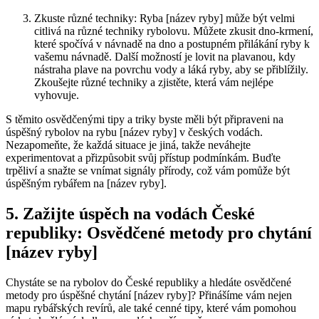
Zkuste různé techniky: Ryba [název ryby] může být velmi
⁤citlivá na⁤ různé techniky rybolovu. Můžete ⁤zkusit dno-krmení,
které spočívá ‍v návnadě na⁤ dno a postupném přilákání‌ ryby k
vašemu‍ návnadě. Další možností je lovit na ⁣plavanou, kdy
nástraha plave na povrchu vody a láká ryby, ‌aby ​se přiblížily.
Zkoušejte různé techniky a zjistěte,⁤ která⁣ vám nejlépe⁢
vyhovuje.
S ⁢těmito osvědčenými tipy a triky⁤ byste měli být‍ připraveni⁣ na
⁤úspěšný rybolov na rybu⁣ [název ryby] v českých vodách.
Nezapomeňte, že ⁤každá situace je jiná, takže neváhejte
experimentovat a přizpůsobit svůj přístup podmínkám. Buďte
trpěliví a snažte se vnímat signály přírody, což​ vám pomůže být
úspěšným rybářem ‌na [název ryby].
5. Zažijte ⁣úspěch na vodách České
republiky: Osvědčené metody​ pro chytání
[název ryby]
Chystáte‍ se na rybolov do⁣ České republiky a hledáte osvědčené
metody pro úspěšné chytání [název ryby]? Přinášíme vám nejen
mapu⁣ rybářských revírů, ale také cenné tipy, které vám pomohou