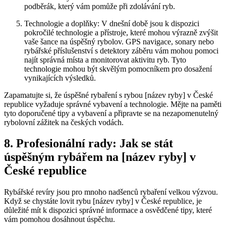
podběrák, který vám pomůže při zdolávání ryb.
Technologie ‍a doplňky:‌ V dnešní době jsou k dispozici
pokročilé technologie a přístroje, které mohou výrazně zvýšit
vaše šance na úspěšný rybolov.⁤ GPS navigace, sonary nebo
rybářské příslušenství s detektory záběru vám mohou pomoci
najít správná místa a monitorovat aktivitu ‌ryb. Tyto
technologie mohou být skvělým pomocníkem pro dosažení
vynikajících výsledků.
Zapamatujte si, že úspěšné rybaření⁢ s rybou [název ryby] v České
republice vyžaduje správné vybavení a technologie. Mějte na⁣ paměti⁣
tyto doporučené tipy a vybavení ​a připravte se na nezapomenutelný
rybolovní zážitek na českých vodách.
8. Profesionální rady: Jak se stát
úspěšným rybářem na [název ryby] v​
České republice
Rybářské revíry jsou ⁣pro mnoho nadšenců rybaření velkou výzvou.
Když se chystáte lovit rybu [název ryby] v České republice, je
⁣důležité mít k dispozici správné informace a osvědčené tipy,‍ které
vám pomohou dosáhnout úspěchu.