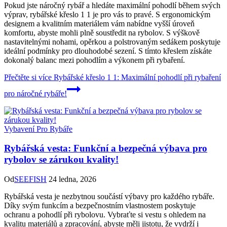
Pokud jste náročný rybář a hledáte maximální pohodlí během svých
výprav, rybářské křeslo 1 1 je pro vás to pravé. S ergonomickým
designem a kvalitním materiálem vám nabídne vyšší úroveň
komfortu, abyste mohli plně soustředit na rybolov. S výškově
nastavitelnými nohami, opěrkou a polstrovaným sedákem poskytuje
ideální podmínky pro dlouhodobé sezení. S tímto křeslem získáte
dokonalý balanc mezi pohodlím a výkonem při rybaření.
Přečtěte si více
Rybářské křeslo 1 1: Maximální pohodlí při rybaření
pro náročné rybáře!
Vybavení Pro Rybáře
Rybářská vesta: Funkční a bezpečná výbava pro
rybolov se zárukou kvality!
Od
SEEFISH
24 ledna, 2026
Rybářská vesta je nezbytnou součástí výbavy pro každého rybáře.
Díky svým funkcím a bezpečnostním vlastnostem poskytuje
ochranu a pohodlí při rybolovu. Vybraťte si vestu s ohledem na
kvalitu materiálů a zpracování, abyste měli jistotu, že vydrží i