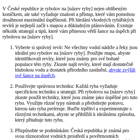
V České republice je rybolov na [název ryby] nejen oblíbeným
koníčkem, ale⁤ také ⁤vyžaduje znalosti⁢ a přístup, které vám pomohou
dosáhnout maximální úspěšnosti. Při hledání‌ vhodných rybářských
revírů ⁤je nejlepší začít⁣ s mapou a důkladným plánováním. Existuje
několik strategií a‌ tipů, které vám ⁤přinesou větší šance na úspěch při
rybolovu na [název ryby].
Vyberte si správný revír: Ne ⁤všechny vodní‍ nádrže a řeky jsou
ideální pro rybolov na [název ryby]. Použijte mapu, abyste⁢
identifikovali revíry, které jsou ​známy pro své bohaté
populace této ryby. Zkuste najít revíry, které mají dostatečně
hlubokou vodu a dostatek přírodního zastínění,
abyste zvýšili
své šance na ​úspěch
.
Používejte správnou ​techniku:‍ Každá ryba vyžaduje
specifickou techniku a strategii. Při rybolovu na [název ryby] ​
zkuste použít ‌techniky, které jsou známe jako úspěšné pro tuto
rybu. Využijte různé typy nástrah ​a předstírejte potravu,
kterou tato ryba preferuje. Buďte trpěliví a experimentujte s
různými⁤ technikami, ⁢abyste se přiblížili k‌ ideálnímu způsobu,
který přitahuje tuto rybu.
Přizpůsobte se podmínkám: Česká republika je známá pro
svou⁣ různorodost vodních prostředí a povětrnostních