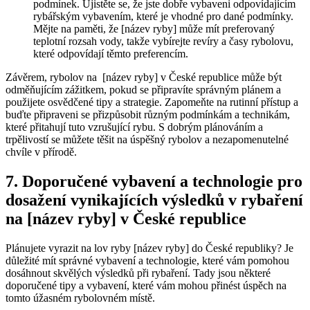
podmínek. Ujistěte se, že jste dobře vybaveni odpovídajícím
rybářským ‌vybavením, které je vhodné pro dané podmínky.
Mějte na paměti, ​že [název ryby] může mít preferovaný
teplotní rozsah vody, takže vybírejte revíry a časy rybolovu,
které‍ odpovídají⁣ těmto preferencím.
Závěrem, rybolov na ‍ [název ryby] v⁣ České republice může být
odměňujícím zážitkem, pokud se připravíte správným plánem a
použijete osvědčené⁢ tipy a strategie. Zapomeňte na rutinní přístup‌ a
buďte⁢ připraveni se přizpůsobit různým podmínkám a ​technikám,
které přitahují tuto​ vzrušující ⁣rybu. S dobrým plánováním ⁣a
trpělivostí se můžete⁢ těšit na úspěšný rybolov a nezapomenutelné
chvíle v přírodě.
7. Doporučené vybavení a technologie pro
dosažení vynikajících výsledků v rybaření
na [název ryby] v České ​republice
Plánujete vyrazit na lov ryby [název ryby] do České republiky? Je
důležité mít správné vybavení a technologie, které vám pomohou
dosáhnout skvělých výsledků při rybaření. Tady jsou ‌některé
doporučené tipy a vybavení, které vám mohou přinést úspěch na
tomto úžasném‌ rybolovném místě.