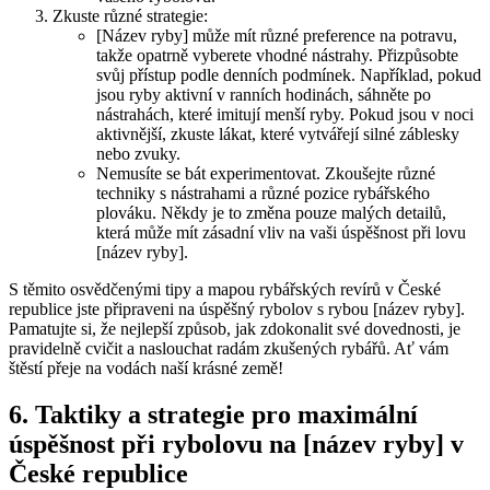
Zkuste různé‌ strategie:
[Název ryby] může mít různé preference ​na ‍potravu,
takže opatrně vyberete vhodné nástrahy. Přizpůsobte
svůj přístup podle denních podmínek. Například, pokud⁢
jsou ryby aktivní v ​ranních hodinách, sáhněte po
nástrahách, které imitují menší ryby. Pokud jsou v noci
aktivnější, zkuste lákat, které vytvářejí silné záblesky
nebo zvuky.
Nemusíte se bát experimentovat. ‌Zkoušejte⁤ různé
techniky s nástrahami a různé pozice rybářského
plováku. Někdy je to změna pouze malých detailů,
která může⁢ mít zásadní vliv na vaši úspěšnost při lovu
[název ryby].
S těmito osvědčenými tipy a mapou rybářských revírů v České
republice jste připraveni ‌na úspěšný rybolov s rybou [název ryby].
Pamatujte si, že nejlepší způsob, jak zdokonalit své dovednosti, je
pravidelně cvičit a naslouchat radám​ zkušených ‌rybářů. Ať vám
štěstí přeje na vodách naší krásné země!
6. Taktiky a strategie pro maximální
úspěšnost ‍při rybolovu na [název ryby] v
⁣České republice