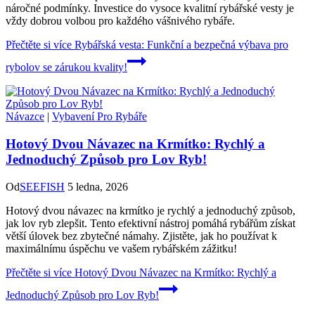
náročné podmínky. Investice do vysoce kvalitní rybářské vesty je
vždy dobrou volbou pro každého vášnivého rybáře.
Přečtěte si více
Rybářská vesta: Funkční a bezpečná výbava pro
rybolov se zárukou kvality!
Návazce
|
Vybavení Pro Rybáře
Hotový Dvou Návazec na Krmítko: Rychlý a
Jednoduchý Způsob pro Lov Ryb!
Od
SEEFISH
5 ledna, 2026
Hotový dvou návazec na krmítko je rychlý a jednoduchý způsob,
jak lov ryb zlepšit. Tento efektivní nástroj pomáhá rybářům získat
větší úlovek bez zbytečné námahy. Zjistěte, jak ho používat k
maximálnímu úspěchu ve vašem rybářském zážitku!
Přečtěte si více
Hotový Dvou Návazec na Krmítko: Rychlý a
Jednoduchý Způsob pro Lov Ryb!