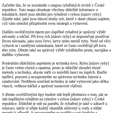
Začněte tím, že se seznámíte s mapou rybářských revírů v České
republice. Tato mapa obsahuje všechny důležité informace o
lokalitách, které jsou⁤ ideální pro rybaření s rybou [název ryby].
Zjistíte také, jaké jsou hlavní⁣ druhy ryb, které v dané oblasti najdete,
což vám umožní přizpůsobit svou strategii a vybavení.
Dalším osvědčeným tipem ‍pro úspěšné rybaření je správný‌ výběr
návnady a náčiní. Při lovu ryb [název ryby] se doporučuje používat
živou návnadu, jako jsou červi, larvy nebo menší ryby. Není od‍ věci
vybavit se i umělými nástrahami, které se často osvědčují při lovu
této ryby. ‍Dbejte také na správný výběr rybářského prutu, navijáku​ a
dalšího ⁣vybavení.
Posledním důležitým ⁣aspektem je technika lovu. Ryba [název ryby] ⁣
je ⁤často ⁣velmi chytrá a opatrná, proto je důležité zkoušet různé
metody a techniky, abyste měli ⁣co ⁣největší šanci na úspěch. Buďte
trpěliví, pozorní a nezapomeňte na správnou techniku házení a
zatahování. Nedílnou součástí techniky je také vybavení jako délka
vlasců, ​velikost háčků a správné nastavení vláčení.
S‍ těmito osvědčenými tipy budete mít lepší představu o ⁤tom, jak ​se
stát úspěšným rybářem na rybolov s rybou [název ryby] v‍ České
republice. Důležité je mít na paměti, že⁣ rybaření je také o zábavě a
relaxaci, takže si užijte každý okamžik ​strávený u vody a mějte
respekt k přírodě. A nezapomeňte se podělit o své úspěchy s