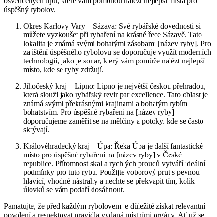
osvědčených‍ tipů, které vám pomohou nalézt nejlepší místa pro
úspěšný rybolov.
Okres⁢ Karlovy Vary – Sázava: Své rybářské dovednosti si
můžete vyzkoušet při rybaření na⁢ krásné řece Sázavě. Tato
lokalita je⁤ známá svými bohatými zásobami [název ryby]. Pro
zajištění úspěšného ⁤rybolovu se‍ doporučuje ⁣využít moderních
technologií, jako je sonar, který vám pomůže nalézt nejlepší
místo, ⁣kde ⁣se ryby zdržují.
Jihočeský kraj – Lipno: Lipno je největší českou přehradou,
která slouží jako rybářský​ revír par excellence. Tato oblast je
známá svými překrásnými krajinami a bohatým rybím
bohatstvím. Pro úspěšné rybaření na [název ryby]
doporučujeme zaměřit se na mělčiny a potoky, kde se často
skrývají.
Královéhradecký kraj – Úpa: Řeka Úpa je další ‍fantastické‍
místo pro úspěšné‍ rybaření na [název ryby] v České
republice. Přítomnost skal a rychlých proudů vytváří ideální
podmínky pro tuto rybu. Použijte voborový prut s pevnou
hlavicí, vhodné nástrahy a nechte se překvapit tím, ⁢kolik
úlovků se vám ‍podaří⁤ dosáhnout.
Pamatujte, že před každým ‍rybolovem je důležité získat relevantní
povolení‍ a respektovat pravidla vydaná místními orgány. Ať už se