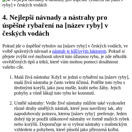
4. Nejlepší návnady a nástrahy‌ pro⁣
úspěšné rybaření na [název ryby] ⁣v
českých vodách
Pokud jde o⁤ úspěšné rybolov na [název ryby] ⁤v českých vodách,‍ ve
volbě správných návnad a
nástrah je klíčovým faktorem
.‌ Pokud si
přejete zvýšit své ‌možnosti ulovit tuto úžasnou rybu, je zde několik
osvědčených tipů a ⁣triků, které vám​ mohou pomoci dosáhnout
vašeho cíle.
Malá živá⁢ nástraha: Když se jedná o rybaření na [název ryby],⁢
malá živá nástraha je‍ často velmi účinná.‍ Potěšte⁢ tuto ‍rybu‌ s
drobnými‌ korýši, jako jsou mušle, krabi nebo žáby. Jejich
pohyby a vůně lákají tuto⁤ rybu ke kousnutí.
Umělé nástrahy: ​Vedle živé nástrahy můžete také vyzkoušet
různé druhy‍ umělých nástrah, které jsou navrženy tak,​ aby
napodobovaly potravu, kterou [název ryby] ⁢ preferuje. ⁤Jeden
dobrý tip je použít silikonové ⁣nástrahy ve formě malých rybek
nebo korýšů. Doporučuje se si ​vybrat nástrahy s realistickým
vzhledem a pohybem, které⁣ působí jako přirozená kořist.