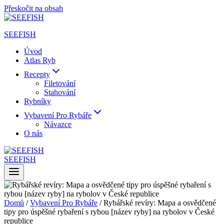
Přeskočit na obsah
SEEFISH
Úvod
Atlas Ryb
Recepty
Filetování
Stahování
Rybníky
Vybavení Pro Rybáře
Návazce
O nás
SEEFISH
Domů
/
Vybavení Pro Rybáře
/
Rybářské revíry: Mapa a osvědčené
tipy pro úspěšné rybaření s rybou [název ryby] na rybolov v České
republice