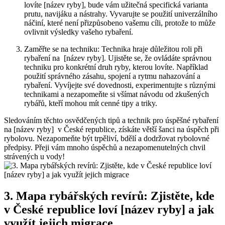
lovíte [název ryby], bude vám užitečná specifická varianta
prutu, navijáku a nástrahy. Vyvarujte se použití univerzálního
náčiní, které ‌není přizpůsobeno vašemu cíli, protože to může
ovlivnit výsledky vašeho rybaření.
Zaměřte se na techniku: Technika hraje důležitou⁢ roli při
rybaření na ⁤ [název ryby]. Ujistěte se, ‍že ovládáte správnou
techniku pro konkrétní druh ryby, kterou lovíte. Například
použití správného zásahu, spojení a rytmu nahazování a
‌rybaření. Vyvíjejte své dovednosti,‌ experimentujte s různými
technikami a nezapomeňte si⁤ všímat návodu⁤ od zkušených⁣
rybářů, kteří mohou mít cenné tipy a triky.
Sledováním těchto osvědčených tipů a technik pro ⁢úspěšné rybaření⁢
na [název ryby] ​ v ‌České republice, získáte větší šanci na úspěch při
rybolovu. Nezapomeňte být trpěliví, bdělí a dodržovat​ rybolovné
předpisy. Přeji⁤ vám mnoho úspěchů a nezapomenutelných chvil
strávených u vody!
3. Mapa rybářských revírů: Zjistěte, kde
‍v České republice loví [název ryby] a jak
využít jejich‌ migrace