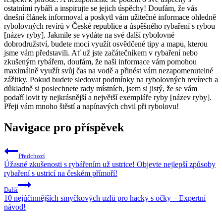
ostatními rybáři a inspirujte se jejich úspěchy! Doufám, ‌že vás
⁤dnešní‌ článek informoval a poskytl vám užitečné informace ohledně
rybolovných revírů v České republice a ​úspěšného rybaření s‍ rybou
[název ryby]. Jakmile se vydáte na své další rybolovné
dobrodružství,​ budete moci ‌využít osvědčené tipy a mapu, kterou
jsme vám‍ představili. Ať už jste začátečníkem v rybaření nebo
zkušeným rybářem, doufám, ⁣že naši informace vám pomohou
‌maximálně ​využít svůj čas na vodě a přinést vám‌ nezapomenutelné
zážitky. Pokud ⁣budete sledovat ⁣podmínky na ‍rybolovných revírech a
⁣důkladně si⁣ poslechnete rady místních, jsem si jistý, že se vám
podaří‍ lovit ty nejkrásnější a největší exempláře ryby [název ryby].
Přeji vám mnoho štěstí a napínavých chvil při rybolovu! ⁤
Navigace pro příspěvek
Předchozí
Úžasné zkušenosti s rybářením už ustrice! Objevte nejlepší způsoby
rybaření s ustricí na českém přímoří!
Další
10 nejúčinnějších smyčkových uzlů pro hacky s očky – Expertní
návod!