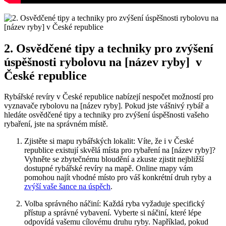
2. Osvědčené⁤ tipy a techniky ​pro zvýšení
úspěšnosti rybolovu na [název ryby] ‌ v
České‍ republice
Rybářské revíry⁢ v České republice nabízejí nespočet možností pro
vyznavače rybolovu na [název ryby].⁣ Pokud jste vášnivý rybář a
hledáte osvědčené tipy a techniky pro zvýšení úspěšnosti vašeho
rybaření, jste na‍ správném místě.
Zjistěte si mapu rybářských lokalit: Víte, že i v České
republice existují skvělá místa pro rybaření na⁣ [název ryby]?
Vyhněte ‍se zbytečnému bloudění a zkuste zjistit nejbližší
⁤dostupné rybářské ‌revíry na mapě. Online mapy vám
pomohou najít vhodné místo pro váš konkrétní druh ⁢ryby a
zvýší vaše ‌šance na úspěch
.
Volba správného náčiní: Každá ryba vyžaduje specifický
přístup‌ a správné vybavení. Vyberte si náčiní, které lépe
odpovídá vašemu cílovému⁣ druhu ⁣ryby. Například, pokud