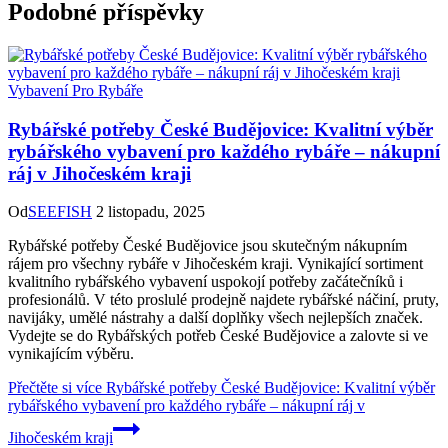
Podobné příspěvky
Vybavení Pro Rybáře
Rybářské potřeby České Budějovice: Kvalitní výběr
rybářského vybavení pro každého rybáře – nákupní
ráj v Jihočeském kraji
Od
SEEFISH
2 listopadu, 2025
Rybářské potřeby České Budějovice jsou skutečným nákupním
rájem pro všechny rybáře v Jihočeském kraji. Vynikající sortiment
kvalitního rybářského vybavení uspokojí potřeby začátečníků i
profesionálů. V této proslulé prodejně najdete rybářské náčiní, pruty,
navijáky, umělé nástrahy a další doplňky všech nejlepších značek.
Vydejte se do Rybářských potřeb České Budějovice a zalovte si ve
vynikajícím výběru.
Přečtěte si více
Rybářské potřeby České Budějovice: Kvalitní výběr
rybářského vybavení pro každého rybáře – nákupní ráj v
Jihočeském kraji