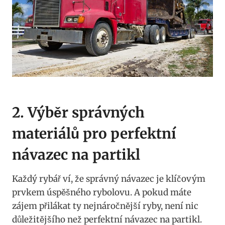
2. Výběr správných
materiálů pro ⁢perfektní
návazec na partikl
Každý rybář ví, že správný‌ návazec je klíčovým
prvkem úspěšného rybolovu. ⁤A pokud ⁤máte
zájem přilákat ty nejnáročnější ryby, není nic​
důležitějšího než perfektní návazec na partikl.⁢