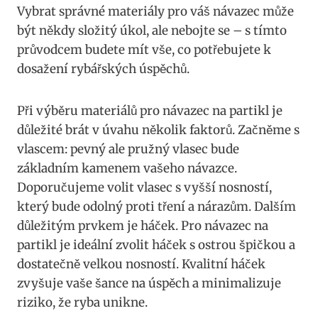
Vybrat správné ⁣materiály pro váš návazec může
⁣být někdy složitý úkol, ale nebojte se – s tímto​
průvodcem budete mít vše, co‌ potřebujete k
dosažení rybářských⁤ úspěchů.
Při výběru materiálů ⁢pro návazec na⁢ partikl je
důležité brát v úvahu​ několik faktorů. Začněme s
vlascem: pevný ale pružný vlasec bude
základním kamenem vašeho návazce.
Doporučujeme volit vlasec s vyšší nosností,⁢
který bude odolný proti ‍tření a nárazům. Dalším
důležitým ⁤prvkem je háček. Pro návazec‍ na
partikl je ideální zvolit háček s ostrou špičkou a
dostatečně velkou nosností. Kvalitní‍ háček
zvyšuje vaše šance na úspěch a minimalizuje
riziko, že ryba unikne.