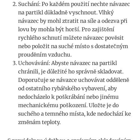
Suchání: Po každém použití nechte návazec
na‌ partikl důkladně vyschnout. Vlhký
návazec by ‌mohl ztratit na síle a odezva při
lovu ⁤by mohla být horší. Pro ​zajištění
rychlého schnutí můžete návazec⁣ pověsit
nebo položit na suché místo s dostatečným
prouděním vzduchu.
Uchovávání: Abyste návazec na partikl
chránili, je důležité ho správně skladovat.
Doporučuje se⁢ návazce⁣ uchovávat odděleně
od ostatního rybářského vybavení, aby
nedocházelo k ⁣poškrábání nebo jinému
mechanickému poškození. Uložte je do
suchého a temného místa, kde nedochází ​ke
⁣změnám teploty.