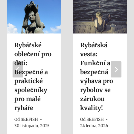
Rybářské
Rybářská
oblečení pro
vesta:
děti:
Funkční a
Bezpečné a
bezpečná
praktické
výbava pro
společníky
rybolov se
pro malé
zárukou
rybáře
kvality!
Od
SEEFISH
Od
SEEFISH
30 listopadu, 2025
24 ledna, 2026