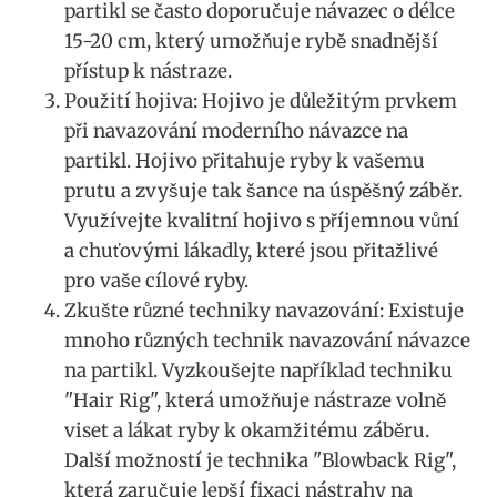
partikl se často doporučuje návazec o ⁤délce
15-20 cm, který umožňuje rybě snadnější
přístup k nástraze.
Použití hojiva: Hojivo je ​důležitým ⁤prvkem
při​ navazování ⁤moderního návazce na
partikl. Hojivo ⁤přitahuje ⁤ryby k vašemu
prutu a zvyšuje tak šance na úspěšný záběr.
Využívejte kvalitní hojivo s příjemnou vůní
a chuťovými ⁢lákadly, které jsou přitažlivé
pro vaše cílové ryby.
Zkušte různé techniky navazování: Existuje
mnoho různých technik ⁢navazování návazce
na partikl. Vyzkoušejte například techniku
"Hair Rig", která umožňuje nástraze volně
viset a lákat ryby k okamžitému záběru.
Další možností ⁣je technika "Blowback Rig",
která zaručuje lepší fixaci nástrahy na