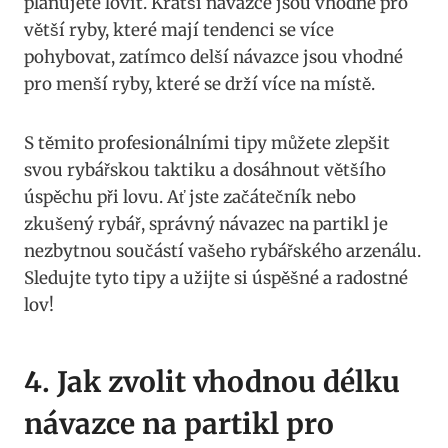
plánujete lovit. Kratší návazce jsou vhodné pro​
větší ryby, které mají tendenci se více
pohybovat, zatímco delší návazce jsou vhodné
pro menší ryby, které se drží více na místě.
S těmito profesionálními tipy můžete zlepšit
svou rybářskou ⁢taktiku​ a dosáhnout většího
úspěchu při lovu. Ať jste začátečník nebo ​
zkušený rybář, správný návazec na partikl je
nezbytnou součástí vašeho rybářského arzenálu.
⁤Sledujte‍ tyto tipy a ⁤užijte⁣ si ⁢úspěšné ‌a‌ radostné
lov!
4. Jak zvolit ⁣vhodnou délku
návazce na partikl ‍pro