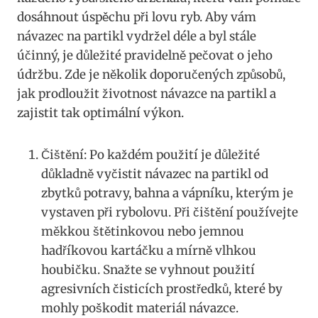
dosáhnout úspěchu při lovu ryb. Aby ​vám
návazec na partikl vydržel déle a byl ‌stále
účinný, je důležité pravidelně pečovat o jeho
údržbu. Zde je několik‍ doporučených ​způsobů,
jak prodloužit životnost‍ návazce na ⁢partikl a
zajistit tak optimální výkon.
Čištění: Po každém použití je důležité
důkladně vyčistit návazec na partikl od
zbytků ‍potravy, bahna a vápníku, kterým je
vystaven při rybolovu. Při čištění používejte
měkkou štětinkovou nebo jemnou
hadříkovou kartáčku ​a mírně vlhkou
houbičku. Snažte se vyhnout ​použití
agresivních čisticích ​prostředků, které ⁢by
mohly poškodit materiál návazce.