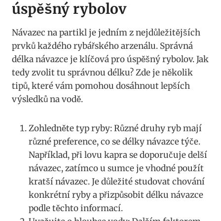
⁣úspěšný rybolov
Návazec ​na partikl je jedním z ⁣nejdůležitějších
prvků každého ⁤rybářského arzenálu. ⁢Správná
délka návazce je klíčová pro úspěšný rybolov. Jak
tedy zvolit tu správnou délku? Zde je ⁢několik
tipů, které vám ‌pomohou dosáhnout ‌lepších
výsledků na vodě.
Zohledněte typ ryby: Různé druhy ryb mají
různé preference, co se délky návazce týče.
Například, při ‍lovu kapra se doporučuje delší
návazec, zatímco u sumce je vhodné použít
kratší návazec. Je důležité studovat chování
konkrétní ryby a​ přizpůsobit délku⁣ návazce
podle těchto informací.