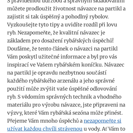
S pravidelnou údržbou a správným skladováním
můžete prodloužit životnost návazce na partikl a
zajistit si tak úspěšný a pohodlný rybolov.
Vyzkoušejte tyto tipy ​a uvidíte rozdíl ​při⁤ lovu
ryb. Nezapomeňte, že kvalitní návazec je
základem pro dosažení rybářských úspěchů!
Doufáme, ⁢že tento článek ⁣o návazci na partikl
⁤Vám poskytl užitečné informace a ​byl‌ pro vás
inspirací ‍ve Vašem rybářském koníčku. Návazec
na partikl je opravdu nezbytnou součástí
každého rybářského arzenálu a jeho ⁣správné⁣
použití může zvýšit vaše úspěšné⁢ odlovování‍
ryb. S vědomím ⁢správných technik a⁢ vhodného
materiálu pro výrobu návazce, jste připraveni na
výzvy, které Vám rybářská sezóna ⁤může přinést.
Přejeme Vám mnoho úspěchů a
nezapomeňte si
užívat každou chvíli strávenou
u vody.‌ Ať Vám to