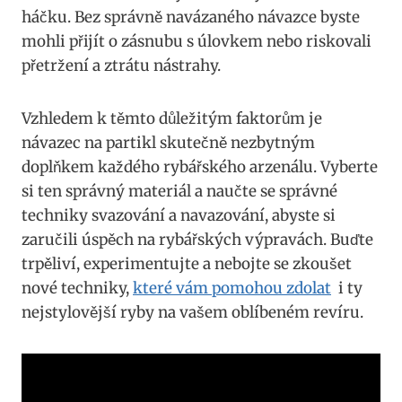
háčku. Bez správně navázaného návazce byste‌
mohli přijít o zásnubu s úlovkem nebo riskovali
přetržení a ztrátu nástrahy.
Vzhledem k těmto důležitým faktorům je
⁤návazec na partikl skutečně nezbytným
‌doplňkem každého rybářského arzenálu. Vyberte
si ten správný materiál a naučte se správné
techniky svazování a​ navazování, ‍abyste si
zaručili úspěch na rybářských výpravách. Buďte
trpěliví, experimentujte a nebojte ‍se zkoušet
nové techniky,
které​ vám pomohou zdolat
⁤ i ty
nejstylovější ryby na vašem oblíbeném revíru.