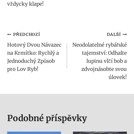
vždycky klape!
Navigace
PŘEDCHOZÍ
DALŠÍ
Hotový Dvou Návazec
Neodolatelné rybářské
pro
na Krmítko: Rychlý a
tajemství: Odhalte
příspěvek
Jednoduchý Způsob
lupinu vlčí bob a
pro Lov Ryb!
zdvojnásobte svou
úlovek!
Podobné příspěvky