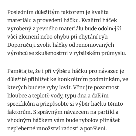
Posledním důležitým faktorem je‌ kvalita
materiálu a provedení háčku. Kvalitní háček
vyrobený z pevného materiálu bude odolnější
vůči zlomení nebo ⁤ohybu při chytání ryb.
Doporučuji zvolit háčky od renomovaných
výrobců se zkušenostmi⁣ v rybářském průmyslu.
Pamětajte, že i při výběru ‌háčku‌ pro návazec je
důležité přihlížet ke konkrétním podmínkám, ve
kterých budete​ ryby lovit. Věnujte pozornost
hloubce a teplotě vody,‍ typu dna a dalším
specifikům a přizpůsobte si výběr hačku těmto
faktorům. S správným návazcem na partikl a
vhodným háčkem vám ⁢bude rybolov přinášet
nepřeberné množství radosti ⁤a potěšení.