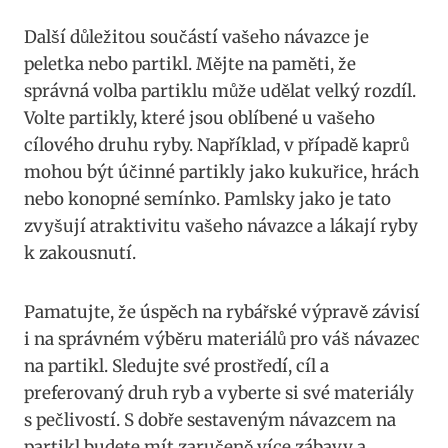
Další důležitou součástí vašeho návazce je
peletka nebo partikl. Mějte na⁤ paměti, že
správná volba partiklu může udělat velký rozdíl.
Volte partikly, ‍které jsou oblíbené u vašeho
cílového druhu ryby. Například, v případě kaprů
mohou být ⁤účinné partikly jako kukuřice, hrách
nebo konopné semínko. Pamlsky jako ‍je tato
zvyšují atraktivitu ​vašeho návazce a lákají ryby
k zakousnutí.
Pamatujte, že úspěch na rybářské výpravě závisí
i ‍na správném výběru materiálů pro váš návazec
na partikl. Sledujte své ⁢prostředí, cíl a ​
preferovaný druh ryb​ a vyberte si své materiály
s pečlivostí. S dobře sestaveným návazcem ⁣na​
partikl budete mít zaručeně více zábavy a⁤