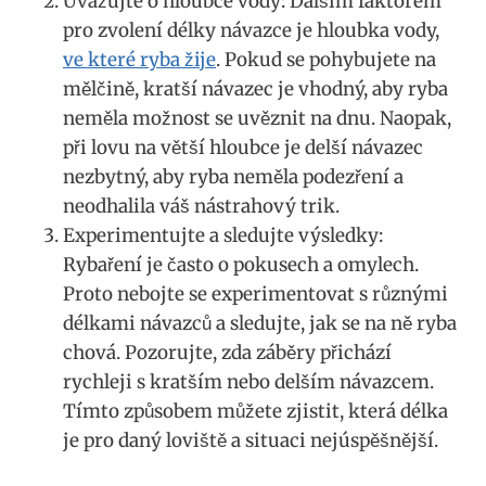
Uvažujte o hloubce vody: Dalším​ faktorem
pro zvolení délky návazce je hloubka vody,
ve které ryba žije
. Pokud se pohybujete na
mělčině, kratší návazec je vhodný, aby ryba
neměla možnost se ⁤uvěznit na dnu. Naopak,
při lovu na větší hloubce je delší návazec​
nezbytný, ​aby ryba neměla podezření a
neodhalila váš nástrahový trik.
Experimentujte a⁢ sledujte výsledky:
Rybaření je často o pokusech a omylech.
Proto nebojte se experimentovat s různými
délkami návazců a sledujte, jak se na ně ryba
chová. Pozorujte, zda záběry přichází
‌rychleji s kratším nebo delším‌ návazcem.
Tímto způsobem můžete zjistit, která délka
je pro daný loviště a situaci nejúspěšnější.