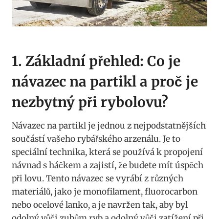
1. Základní přehled: Co je
návazec na partikl a proč je
nezbytný při rybolovu?
Návazec⁣ na partikl je jednou z nejpodstatnějších
součástí vašeho rybářského arzenálu. Je to
speciální technika, která se používá k⁣ propojení
návnad s ⁤háčkem a zajistí, že budete mít úspěch
při lovu. Tento návazec se vyrábí z různých‌
materiálů, jako je monofilament, fluorocarbon⁢
nebo ocelové lanko, a je navržen tak, aby ​byl​
odolný⁤ vůči zubům ryb a odolný vůči zatížení při