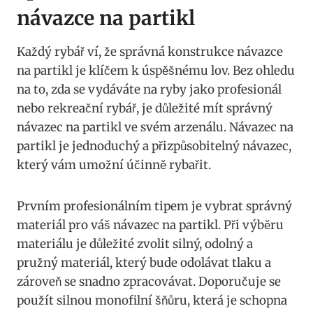
návazce na partikl
Každý rybář ví, že správná ⁤konstrukce návazce
na partikl je klíčem k úspěšnému lov. Bez ohledu
na to, zda‍ se​ vydáváte na ryby jako profesionál
nebo rekreační rybář, je‍ důležité mít správný
návazec na partikl ve svém arzenálu. Návazec na
partikl ‌je jednoduchý a přizpůsobitelný návazec,
který vám umožní účinně rybařit.
Prvním profesionálním ⁣tipem je vybrat správný
materiál pro váš návazec na partikl.‍ Při výběru
materiálu je důležité zvolit ‌silný, odolný a
pružný‌ materiál, ⁣který bude odolávat‍ tlaku a⁤
zároveň ‌se snadno zpracovávat. Doporučuje se
použít silnou monofilní šňůru, která je schopna