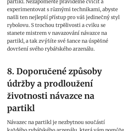
partikl. Nezapomeňte ‌pravidelně cvičit ⁣a
experimentovat s různými technikami, abyste
našli⁢ ten nejlepší přístup pro váš jedinečný styl
rybolovu. S trochou trpělivosti a‌ cviku se
⁣stanete mistrem v navazování návazce na
partikl,‍ a tak zvýšíte své⁢ šance na úspěšné⁢
dovršení svého rybářského arzenálu.
8. Doporučené způsoby​
údržby a prodloužení
životnosti návazce ⁢na
partikl
Návazec na ​partikl je nezbytnou součástí
každého rybářského ​arzenálu, která vám pomůže