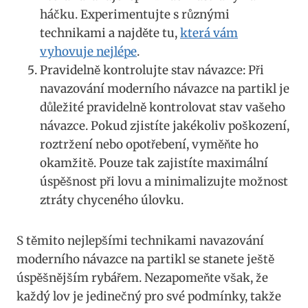
⁢háčku. Experimentujte s⁣ různými
technikami a najděte tu,
která vám
‌vyhovuje nejlépe
.
Pravidelně kontrolujte stav návazce: Při
navazování moderního návazce na partikl je
důležité pravidelně kontrolovat stav vašeho
návazce. Pokud zjistíte jakékoliv⁢ poškození,
roztržení nebo opotřebení, vyměňte ⁣ho
okamžitě. Pouze tak zajistíte maximální
úspěšnost při lovu a minimalizujte možnost
ztráty chyceného úlovku.
S těmito nejlepšími technikami navazování
moderního návazce na partikl se ​stanete​ ještě
úspěšnějším rybářem. Nezapomeňte však, že
každý lov je jedinečný pro své podmínky, takže