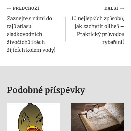
Navigace
PŘEDCHOZÍ
DALŠÍ
Zaznejte s námi do
10 nejlepších způsobů,
pro
tajů atlasu
jak zachytit oliheň –
příspěvek
sladkovodních
Praktický průvodce
živočichů i těch
rybaření!
žijících kolem vody!
Podobné příspěvky