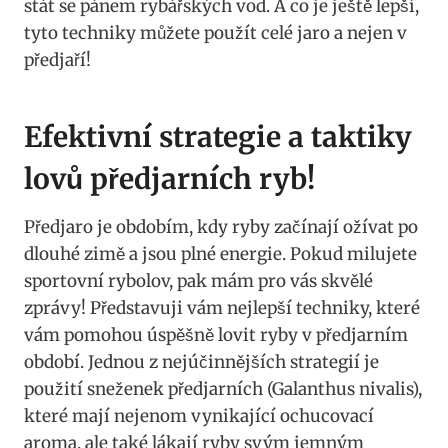
stát se ​pánem rybářských vod. A co je ještě lepší,⁢
tyto techniky můžete použít celé jaro a nejen v
předjaří!
Efektivní strategie a taktiky
lovů předjarních ‍ryb!
Předjaro je obdobím, kdy ryby začínají ožívat po​
dlouhé zimě a jsou plné energie. Pokud milujete
sportovní ‌rybolov, pak mám pro vás skvělé
zprávy! Představuji⁤ vám ​nejlepší techniky, které
vám ⁢pomohou úspěšně lovit ryby v předjarním
období. Jednou z nejúčinnějších strategií je
použití sneženek předjarních (Galanthus nivalis),
které ⁤mají nejenom vynikající‌ ochucovací
aroma, ale také lákají ryby svým jemným