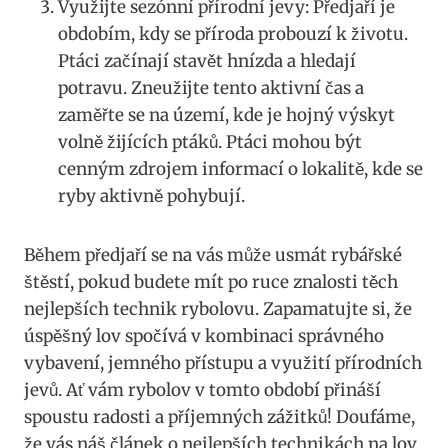
Využijte​ sezónní přírodní jevy: ⁤Předjaří je
obdobím, kdy se​ příroda probouzí k životu.
Ptáci ⁣začínají stavět hnízda⁣ a hledají
⁢potravu. Zneužijte tento aktivní čas a
zaměřte se na území, kde je hojný výskyt
volně⁤ žijících ptáků. Ptáci mohou být
cenným zdrojem informací ⁤o lokalitě, kde se
ryby aktivně pohybují.
Během ⁣předjaří se na vás může ⁢usmát rybářské
štěstí, pokud⁢ budete mít po ruce znalosti těch
nejlepších technik rybolovu.​ Zapamatujte si, že
úspěšný lov spočívá v ⁢kombinaci správného
vybavení, jemného přístupu a využití přírodních
jevů. Ať vám rybolov v tomto⁣ období přináší
spoustu radosti a ‌příjemných zážitků! Doufáme,
že vás ‍náš článek o nejlepších technikách na lov