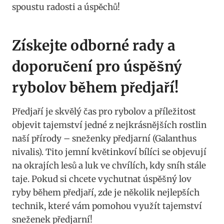
spoustu radosti a úspěchů!
Získejte odborné rady ‌a
doporučení⁤ pro úspěšný
rybolov⁣ během předjaří!
Předjaří je skvělý‍ čas pro rybolov a příležitost
objevit tajemství jedné z nejkrásnějších rostlin
naší přírody – sneženky ⁤předjarní (Galanthus
nivalis).⁤ Tito jemní⁤ květinkoví bílíci se objevují
na okrajích lesů a luk ve chvílích, kdy sníh stále ​
taje. ‌Pokud si chcete vychutnat úspěšný lov
ryby během předjaří, zde je několik nejlepších
technik, které vám pomohou⁣ využít tajemství
sneženek předjarní!