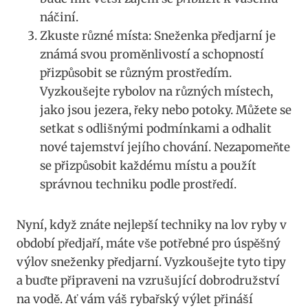
náčiní.
Zkuste různé místa: Sneženka ‌předjarní je
známá svou proměnlivostí a schopností
přizpůsobit se ‌různým prostředím.
Vyzkoušejte rybolov na různých místech,
jako jsou jezera, řeky nebo potoky.‌ Můžete se
setkat s ‌odlišnými podmínkami a odhalit
nové tajemství jejího chování. Nezapomeňte
se ⁢přizpůsobit každému ​místu a použít
‌správnou⁣ techniku podle⁤ prostředí.
Nyní, když znáte nejlepší techniky na lov ryby v
období předjaří, máte ​vše potřebné pro úspěšný
výlov ⁤sneženky předjarní. Vyzkoušejte tyto tipy
a buďte připraveni na vzrušující dobrodružství
na ⁣vodě.​ Ať vám váš rybařský výlet přináší