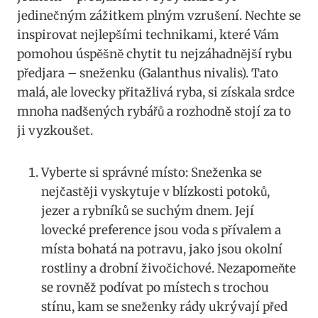
jedinečným zážitkem plným vzrušení.‌ Nechte​ se
inspirovat nejlepšími technikami, které Vám
pomohou úspěšně chytit tu nejzáhadnější rybu
předjara⁤ – sneženku (Galanthus nivalis). Tato ​
malá, ale lovecky přitažlivá ryba, si získala srdce
mnoha nadšených rybářů a⁣ rozhodně stojí ⁢za ⁣to
ji vyzkoušet.
Vyberte si správné místo: Sneženka se
nejčastěji vyskytuje v blízkosti potoků,
jezer a rybníků se suchým dnem. Její⁣
lovecké preference jsou voda‍ s ⁢přívalem a
místa ⁣bohatá na potravu,⁤ jako jsou okolní
rostliny a drobní živočichové. Nezapomeňte
se rovněž podívat po místech ⁢s trochou
stínu,‍ kam se sneženky rády ukrývají před