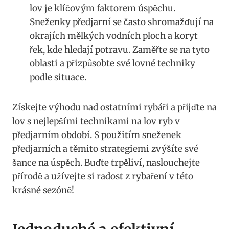
lov je‌ klíčovým faktorem úspěchu.
Sneženky předjarní se často shromažďují na
‍okrajích mělkých vodních ploch a koryt
řek, kde hledají potravu.⁣ Zaměřte se‌ na tyto
oblasti a ⁢přizpůsobte své lovné ‌techniky
podle situace.
Získejte výhodu nad ostatními rybáři a přijďte na
⁢lov s nejlepšími technikami na lov ryb v
předjarním období.⁢ S použitím ⁤sneženek
předjarních a těmito strategiemi zvýšíte své
šance na úspěch. Buďte trpěliví, naslouchejte
přírodě a užívejte si radost z rybaření v této
krásné sezóně!