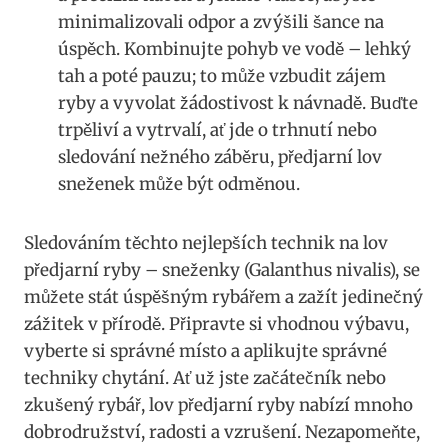
minimalizovali⁤ odpor a zvýšili šance na
úspěch.‌ Kombinujte pohyb ve ⁤vodě – lehký
⁣tah a ⁢poté pauzu; to ⁤může vzbudit zájem
ryby a vyvolat‍ žádostivost k návnadě. Buďte
⁣trpěliví a vytrvalí, ať jde o trhnutí nebo
sledování nežného záběru, předjarní lov
sneženek může být odměnou.
Sledováním těchto‌ nejlepších technik na ‌lov​
předjarní ryby ‍– sneženky (Galanthus nivalis), se
můžete stát úspěšným rybářem a zažít jedinečný
zážitek v ‌přírodě. Připravte si vhodnou výbavu,
vyberte si ‌správné místo a aplikujte správné
techniky chytání.‌ Ať už jste​ začátečník nebo
zkušený rybář, lov předjarní ryby nabízí mnoho‍
dobrodružství, radosti a vzrušení. Nezapomeňte,