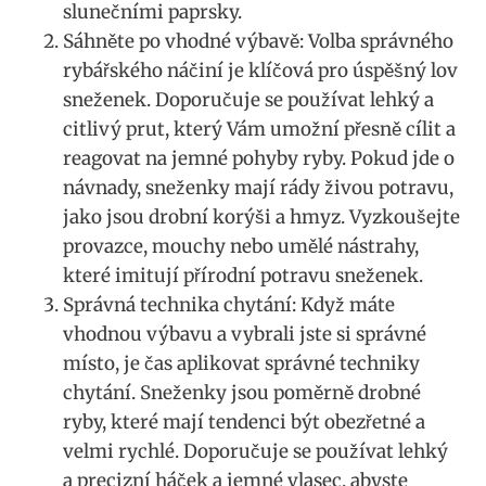
slunečními paprsky.
Sáhněte po vhodné⁣ výbavě: Volba správného
rybářského náčiní je⁣ klíčová pro úspěšný ​lov
sneženek.‌ Doporučuje se používat lehký a
citlivý prut, který Vám umožní přesně cílit a
‍reagovat na jemné pohyby ryby. Pokud jde o
návnady, sneženky mají rády živou potravu,
jako jsou drobní korýši a ⁢hmyz.​ Vyzkoušejte
provazce, mouchy ‍nebo umělé ‌nástrahy,
které imitují přírodní potravu ⁤sneženek.
Správná technika ​chytání: ⁣Když máte
vhodnou výbavu a vybrali⁢ jste si správné
místo, je čas aplikovat správné techniky
chytání. Sneženky jsou poměrně drobné
ryby,⁢ které mají tendenci být⁤ obezřetné a
velmi rychlé. Doporučuje se používat ⁣lehký
a precizní háček a jemné vlasec, abyste