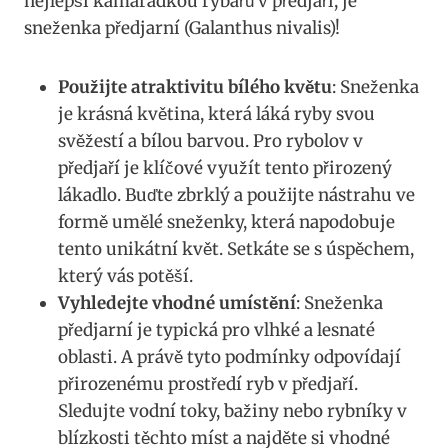
nejlepší kamarádkou rybářů v předjaří, je
sneženka předjarní (Galanthus nivalis)!
Použijte atraktivitu ‌bílého květu
: Sneženka
je krásná květina, která láká ryby svou
svěžestí a bílou barvou. Pro‌ rybolov v
předjaří je klíčové využít tento přirozený
lákadlo. Buďte zbrklý a použijte nástrahu ve
formě umělé sneženky, která napodobuje
tento unikátní květ. Setkáte se s úspěchem,
který vás potěší.
Vyhledejte ‍vhodné umístění
: Sneženka
předjarní je typická pro vlhké a ⁣lesnaté
oblasti. A⁣ právě tyto podmínky odpovídají
přirozenému‍ prostředí ryb v předjaří.‍
Sledujte vodní ⁤toky, bažiny nebo⁢ rybníky v⁢
blízkosti těchto míst a najděte ‌si vhodné‌