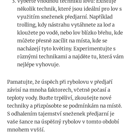
Vyberte vhodnou techniku‌ lovu: Existuje
několik technik,⁢ které jsou ideální pro lov s
využitím ​sneženek předjarní. Například
trolling, kdy nástrahu⁣ vytáhnete za loď a
⁣kloužete​ po vodě, ‍nebo lov blízko břehu, kde
můžete přesně zacílit na místa, kde se
nacházejí tyto květiny. Experimentujte s
různými technikami a najděte tu, která vám
⁢nejlépe ⁤vyhovuje.
Pamatujte, že úspěch při⁣ rybolovu v předjaří
závisí na mnoha faktorech, včetně počasí a
teploty⁢ vody. Buďte trpěliví, zkoušejte ‌nové
techniky a ‍přizpůsobte se podmínkám na místě.
S odhalením tajemství sneženek⁢ předjarní je
vaše ⁢šance na úspěšný rybolov​ v tomto období
mnohem vyšší.