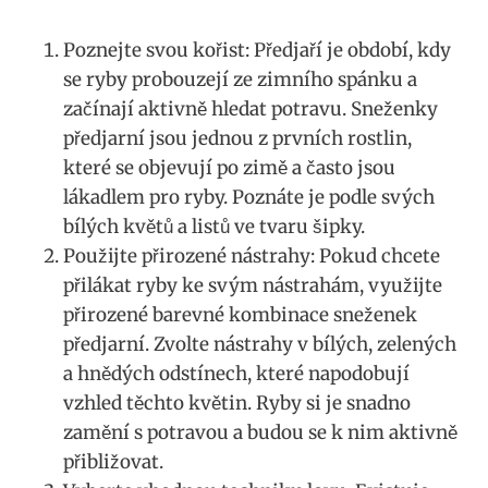
Poznejte svou kořist: Předjaří je období, kdy
se ryby ⁢probouzejí ze zimního spánku a
začínají‍ aktivně⁣ hledat potravu. Sneženky⁤
předjarní jsou jednou z‍ prvních rostlin,
které se objevují po zimě a často jsou
lákadlem pro ‌ryby. ⁣Poznáte je podle svých
bílých květů a listů ve⁤ tvaru šipky.
Použijte přirozené nástrahy: Pokud chcete
přilákat ryby ke svým‌ nástrahám, ⁤využijte
přirozené barevné kombinace sneženek
předjarní. Zvolte nástrahy v bílých, zelených
a ⁣hnědých odstínech, ‌které napodobují
vzhled těchto květin. Ryby si je ⁤snadno
zamění ⁤s potravou a budou⁤ se k nim‍ aktivně
přibližovat.