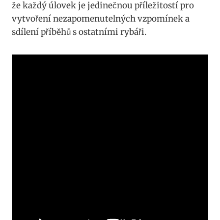
že ​každý úlovek‍ je jedinečnou příležitostí pro
vytvoření nezapomenutelných vzpomínek ​a
sdílení příběhů s ostatními ‌rybáři.