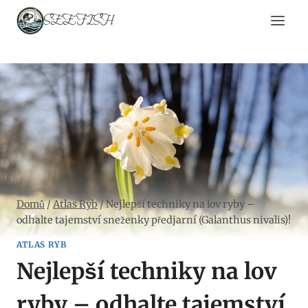
Přeskočit
SEEFISH
na
obsah
Domů
/
Atlas Ryb
/
Nejlepší techniky na lov ryby –
odhalte tajemství sneženky předjarní (Galanthus nivalis)!
ATLAS RYB
Nejlepší techniky na lov
ryby – odhalte tajemství