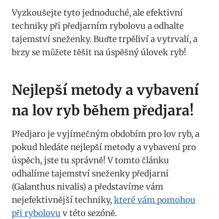
Vyzkoušejte⁢ tyto jednoduché, ale ‍efektivní
techniky při předjarním rybolovu a odhalte
tajemství sneženky. Buďte trpěliví a vytrvalí, a
brzy se můžete těšit na úspěšný úlovek ryb!
Nejlepší metody a vybavení
na lov ryb ‌během předjara!
Předjaro je vyjímečným obdobím pro lov ryb, a
pokud hledáte ‍nejlepší metody ​a​ vybavení⁣ pro
úspěch, jste tu správně!⁤ V tomto článku
⁣odhalíme tajemství⁢ sneženky⁤ předjarní
⁢(Galanthus nivalis) a představíme vám
nejefektivnější techniky,⁢
které vám pomohou
při rybolovu
v této​ sezóně.