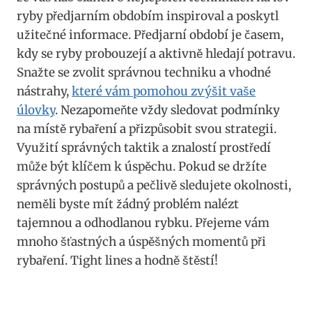
ryby předjarním obdobím ⁤inspiroval ⁢a poskytl⁤
užitečné informace. Předjarní období je časem,
⁤kdy⁤ se ryby⁣ probouzejí⁢ a​ aktivně hledají potravu.
Snažte se zvolit správnou ⁤techniku a vhodné
nástrahy,
které vám pomohou zvýšit vaše
úlovky
. Nezapomeňte vždy sledovat podmínky
na místě rybaření a přizpůsobit‍ svou strategii.
Využití správných taktik a znalostí prostředí‍
může být klíčem k úspěchu. Pokud se držíte
správných postupů a pečlivě sledujete ​okolnosti,
neměli byste ⁣mít žádný ‍problém nalézt
tajemnou a ⁤odhodlanou rybku. Přejeme ‌vám​
mnoho šťastných a úspěšných momentů při
rybaření. ‍Tight​ lines a hodně štěstí!