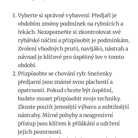
Vyberte si správné vybavení:⁤ Předjaří je
obdobím změny podmínek na rybnících a
řekách. Nezapomeňte si zkontrolovat⁢ své
rybářské náčiní a přizpůsobit je ‌podmínkám.
⁣Zvolení vhodných prutů, ⁣navijáků, nástrah a
návnad je klíčové pro úspěšný lov v tomto⁢
období.
Přizpůsobte se chování ryb: Sneženky
předjarní jsou známé svou plachostí a
opatrností. Pokud chcete být úspěšní,
budete muset přizpůsobit svoje techniky.
Zkuste použít jemnější výbavu‌ a subtilnější
nástrahy. Mírné pohyby a neagresivní
přístup jsou​ klíčem k přilákání a udržení
jejich pozornosti.