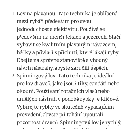
Lov na plavanou: Tato technika je oblíbená
mezi rybáři ⁢především pro svou
jednoduchost a efektivitu. Používá se‍
především na menší řekách a jezerech. Stačí
vybavit se kvalitním plavaným návazcem,
háčky a ‌přívlačí s příchutí, které lákají ⁤ryby.
Dbejte ⁤na správné stanoviště a vhodný ​
návrh nástrahy, abyste zaručili úspěch.
Spinningový lov: Tato technika je ideální ​
pro lov dravců,​ jako jsou štiky, candáti nebo
okouni.​ Používání rotačních vlasů nebo
umělých nástrah v podobě​ rybky je klíčové.
Vybírejte rybky ve skutečně vypadajícím
provedení, abyste při tahání upoutali
pozornost dravců. Spinningový lov je rychlý,