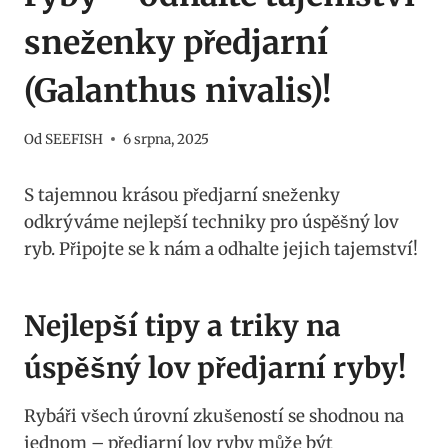
sneženky předjarní
(Galanthus nivalis)!
Od
SEEFISH
6 srpna, 2025
S tajemnou ‌krásou předjarní sneženky
odkrýváme ‌nejlepší techniky pro úspěšný lov
ryb. Připojte se k nám a ‍odhalte jejich ‍tajemství!
Nejlepší‍ tipy⁤ a ⁢triky‍ na
úspěšný lov předjarní ryby!
Rybáři všech úrovní zkušeností se ‌shodnou na
jednom – předjarní lov ryby může být