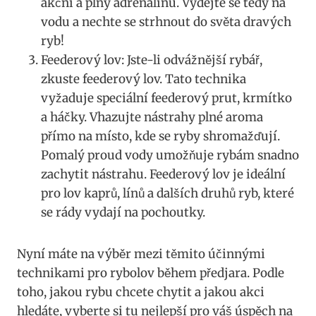
akční a ‌plný ⁤adrenalinu. Vydejte se tedy‌ na
vodu a nechte se strhnout do světa dravých
ryb!
Feederový lov: Jste-li odvážnější rybář,
‍zkuste⁣ feederový lov. Tato technika
vyžaduje speciální feederový prut,‍ krmítko
a háčky. Vhazujte nástrahy plné aroma
přímo na místo,⁤ kde se ryby shromažďují.
Pomalý proud vody umožňuje⁤ rybám snadno
zachytit nástrahu. Feederový lov je ideální
pro lov kaprů, línů a dalších druhů‌ ryb, ⁤které
se rády vydají na pochoutky.
Nyní⁣ máte na výběr mezi těmito účinnými
technikami pro ‌rybolov ⁢během předjara. Podle
toho, jakou rybu chcete chytit a⁤ jakou akci
hledáte, vyberte si tu‌ nejlepší pro váš úspěch na