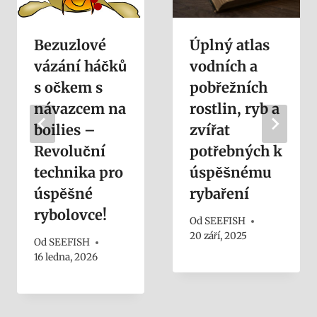
Bezuzlové
Úplný atlas
vázání háčků
vodních a
s očkem s
pobřežních
návazcem na
rostlin, ryb a
boilies –
zvířat
Revoluční
potřebných k
technika pro
úspěšnému
úspěšné
rybaření
rybolovce!
Od
SEEFISH
20 září, 2025
Od
SEEFISH
16 ledna, 2026