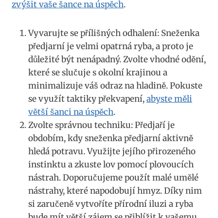
zvýšit vaše šance na úspěch
.
Vyvarujte ⁤se přílišných odhalení: Sneženka
předjarní je velmi opatrná ryba, a proto je
důležité‌ být​ nenápadný. Zvolte vhodné odění,
které ⁤se slučuje s okolní krajinou a
minimalizuje váš odraz na hladině. Pokuste
‍se využít taktiky překvapení,
abyste⁣ měli
větší šanci ‌na‍ úspěch
.
Zvolte⁣ správnou techniku: Předjaří je
obdobím, kdy sneženka předjarní aktivně
hledá potravu. Využijte jejího ​přirozeného
instinktu a zkuste lov pomocí plovoucích
⁣nástrah. Doporučujeme použít malé umělé‍
nástrahy, které napodobují hmyz. Díky⁤ nim
si zaručeně vytvoříte přírodní iluzi a ryba‍
bude mít větší zájem se přiblížit k vašemu