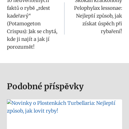
10 neuvěřitelných
Skokan krátkonohý
pro
faktů o rybě „rdest
Pelophylax lessonae:
příspěvek
kadeřavý“
Nejlepší způsob, jak
(Potamogeton
získat úspěch při
Crispus): Jak se chytá,
rybaření!
kde ji najít a jak jí
porozumět!
Podobné příspěvky