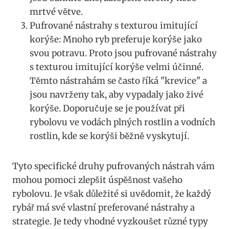
mrtvé větve.
Pufrované nástrahy s texturou⁤ imitující
korýše: Mnoho ryb preferuje korýše jako
svou potravu. Proto jsou pufrované nástrahy
s texturou imitující korýše velmi účinné.
‍Těmto nástrahám se často říká⁣ "krevice" a
‌jsou navrženy tak, aby vypadaly jako živé
korýše. Doporučuje se je používat při
rybolovu ve vodách plných rostlin a vodních⁣
rostlin, kde se korýši běžně vyskytují.
Tyto ​specifické druhy pufrovaných nástrah vám
mohou pomoci zlepšit úspěšnost vašeho
rybolovu. Je však důležité ⁣si uvědomit, že každý
rybář má ​své vlastní preferované nástrahy a
strategie. Je tedy vhodné vyzkoušet různé typy