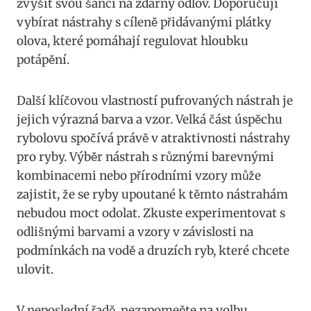
zvýšit svou šanci na zdárný odlov. Doporučuji
vybírat nástrahy s cíleně přidávanými plátky
olova, které pomáhají regulovat ‍hloubku
potápění.
Další klíčovou vlastností⁤ pufrovaných nástrah ⁤je
jejich​ výrazná ‌barva a ​vzor. Velká část úspěchu
rybolovu spočívá ‍právě v atraktivnosti nástrahy
pro ryby.​ Výběr nástrah s různými barevnými
kombinacemi nebo přírodními vzory může
zajistit, že se ryby upoutané k těmto nástrahám⁣
nebudou​ moct odolat. Zkuste experimentovat s
odlišnými barvami a vzory v závislosti na⁣
podmínkách na vodě a druzích ryb, které chcete
ulovit.
V neposlední řadě, nezapomeňte na volbu