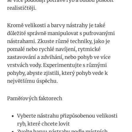
realističtěji.
Kromě velikosti a‍ barvy nástrahy je také
důležité správně manipulovat s pufrovanými⁢
nástrahami. ⁢Zkuste různé techniky, jako je
pomalé nebo rychlé navíjení, rytmické
zastavování a zdvihání,⁤ nebo pohyb ve více
vrstvách ⁤vody. ​Experimentujte s různými
pohyby, abyste zjistili, který pohyb vede k
největšímu úspěchu.
Paměťových faktorech
Vyberte nástrahu přizpůsobenou velikosti
ryb, které chcete lovit
Zvolte barvu nástrahy podle místních