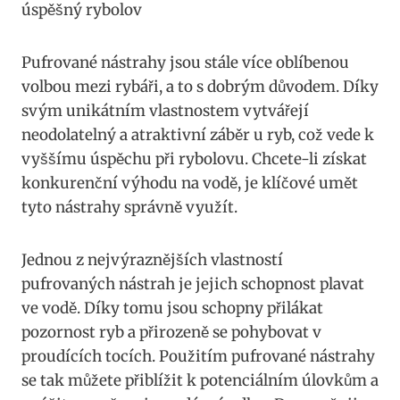
úspěšný rybolov
Pufrované nástrahy jsou stále více oblíbenou
volbou mezi rybáři, a ‍to⁣ s dobrým důvodem. ‍Díky
svým unikátním vlastnostem vytvářejí
neodolatelný a atraktivní záběr u ryb, což vede k
vyššímu úspěchu při rybolovu. Chcete-li získat
konkurenční výhodu na vodě, je​ klíčové umět
⁤tyto nástrahy správně využít.
Jednou z nejvýraznějších⁢ vlastností
pufrovaných nástrah je jejich schopnost plavat
ve‌ vodě. ⁤Díky tomu jsou schopny přilákat​
pozornost⁢ ryb a ⁢přirozeně se pohybovat v‍
proudících tocích. Použitím pufrované nástrahy
se tak ​můžete přiblížit k ​potenciálním úlovkům a