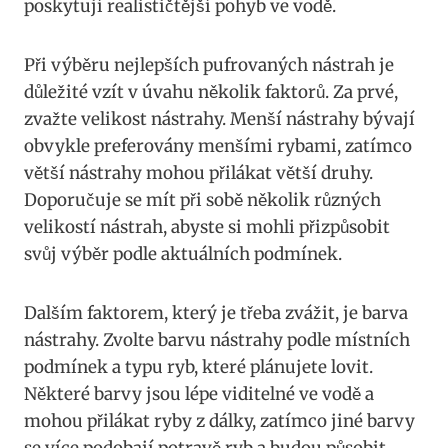
poskytují realističtější pohyb ve vodě.
Při výběru nejlepších pufrovaných nástrah je
důležité vzít v úvahu několik faktorů. Za prvé,
zvažte velikost nástrahy. Menší nástrahy bývají
obvykle preferovány menšími rybami, zatímco
větší nástrahy‍ mohou přilákat větší⁤ druhy.
Doporučuje se mít při‌ sobě několik různých
velikostí nástrah, abyste si mohli přizpůsobit
svůj výběr podle aktuálních podmínek.
Dalším faktorem, který ⁤je třeba zvážit, je‌ barva
nástrahy. Zvolte barvu nástrahy podle místních⁤
podmínek a typu ryb, které plánujete lovit.
Některé barvy jsou lépe viditelné ve vodě a
mohou přilákat ryby z dálky, zatímco jiné⁤ barvy⁢
se více podobají potravě ryb a budou⁢ působit