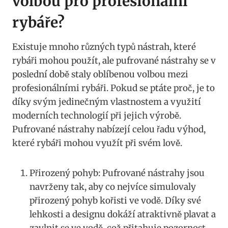
volbou pro profesionální
rybáře?
Existuje mnoho různých typů nástrah, které‍
rybáři mohou použít, ale pufrované ‍nástrahy se v
‌poslední ​době staly oblíbenou volbou mezi
profesionálními rybáři. Pokud se ptáte proč, je to
díky⁣ svým⁤ jedinečným vlastnostem ⁤a využití
moderních technologií při jejich výrobě.
Pufrované nástrahy⁢ nabízejí celou řadu výhod,
které rybáři mohou využít při svém lově.
Přirozený pohyb: Pufrované nástrahy jsou
navrženy tak, aby⁣ co nejvíce simulovaly
přirozený pohyb kořisti ve vodě. Díky své
lehkosti a designu dokáží atraktivně ⁣plavat a
zavlnit se ve vodě, což přitahuje pozornost