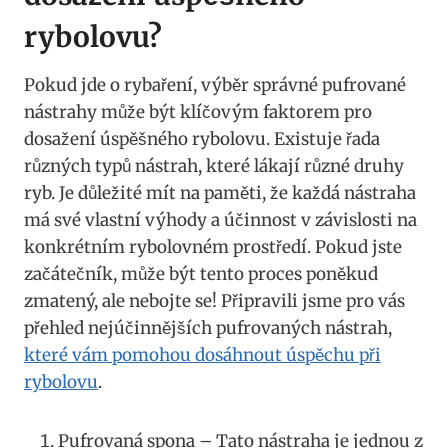
rybolovu?
Pokud jde o ⁣rybaření, výběr správné pufrované
nástrahy může být ‍klíčovým faktorem⁢ pro
‌dosažení úspěšného rybolovu. ⁤Existuje řada
různých typů nástrah, které lákají různé​ druhy
ryb. Je‍ důležité mít na ‍paměti, že‍ každá nástraha⁤
má své vlastní výhody a účinnost v závislosti na
konkrétním rybolovném prostředí. Pokud jste
‍začátečník, může být tento proces poněkud
zmatený, ale nebojte se! Připravili jsme pro vás
přehled ⁤nejúčinnějších⁤ pufrovaných nástrah,
které vám pomohou dosáhnout úspěchu ⁢při
⁤rybolovu
.
Pufrovaná spona – Tato nástraha⁢ je jednou z