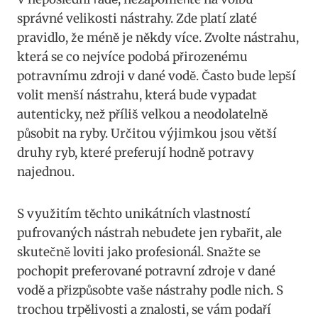
správné velikosti‌ nástrahy. Zde platí zlaté
pravidlo, že méně je někdy více. Zvolte nástrahu,
která se co‌ nejvíce podobá přirozenému
potravnímu zdroji v dané ‍vodě. Často bude lepší
volit menší nástrahu, která bude vypadat
autenticky, než příliš ‌velkou a neodolatelně
působit​ na ryby. Určitou výjimkou jsou větší
druhy ryb, které preferují hodně potravy
najednou.
S využitím těchto⁣ unikátních vlastností
pufrovaných nástrah nebudete jen rybařit, ⁣ale
skutečně loviti jako ‍profesionál. Snažte se
pochopit preferované potravní zdroje v dané
vodě a ‌přizpůsobte vaše nástrahy podle nich. S
trochou trpělivosti a znalosti, se vám podaří