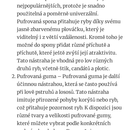
nejpopulárnějších, protože je snadno
použitelná a⁣ poměrně univerzální.
Pufrovaná spona přitahuje ryby⁢ díky svému
⁣jasně zbarvenému plováčku, který je
viditelný i z větší vzdálenosti. Kromě toho je
možné do spony přidat různé příchutě a
příchutě, které ještě zvýší její atraktivitu.
Tato‌ nástraha je vhodná pro⁤ lov ⁢různých
druhů ryb, včetně‌ štik, candátů a plotic.
Pufrovaná guma – Pufrovaná guma je další
účinnou nástrahou, ‌která se ⁤často používá
při lově pstruhů a lososů. Tato nástraha
imituje přirozené pohyby korýšů nebo ryb,
což přitahuje pozornost ryb. K dispozici jsou
různé tvary a velikosti pufrované gumy,
které můžete vybrat podle konkrétních