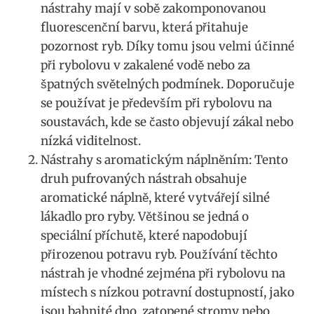
nástrahy mají v sobě zakomponovanou
fluorescenční barvu, která přitahuje
pozornost ryb. Díky tomu jsou velmi účinné
při rybolovu v zakalené vodě nebo za
špatných světelných podmínek. Doporučuje⁣
se používat je především při rybolovu na
soustavách, kde se často objevují‍ zákal nebo
nízká viditelnost.
Nástrahy s aromatickým náplněním: Tento
druh ⁢pufrovaných⁤ nástrah obsahuje
aromatické náplně, které vytvářejí silné
lákadlo pro ryby. Většinou se jedná o
speciální příchutě, které napodobují
přirozenou potravu ryb.‌ Používání těchto
nástrah je vhodné zejména při rybolovu na
místech s nízkou ⁣potravní dostupností, jako
jsou bahnité dno, zatopené stromy nebo