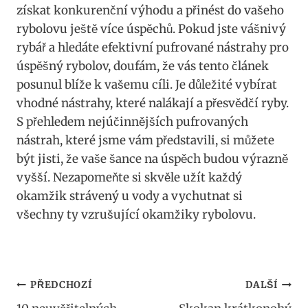
získat⁢ konkurenční výhodu a přinést do vašeho
rybolovu ještě více úspěchů. Pokud jste ‍vášnivý
rybář a hledáte efektivní pufrované nástrahy pro
úspěšný ⁣rybolov, doufám, že vás tento ⁤článek
posunul blíže‍ k vašemu cíli. Je důležité vybírat
vhodné‍ nástrahy, které nalákají a přesvědčí ryby.‍
S přehledem nejúčinnějších pufrovaných
nástrah, které jsme vám představili, si můžete
být jisti, že vaše šance na úspěch budou výrazně
vyšší. Nezapomeňte si skvěle užít každý
okamžik strávený u vody a⁣ vychutnat si
všechny ty vzrušující okamžiky rybolovu.
Navigace
PŘEDCHOZÍ
DALŠÍ