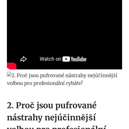
2. ‌Proč jsou​ pufrované
nástrahy nejúčinnější