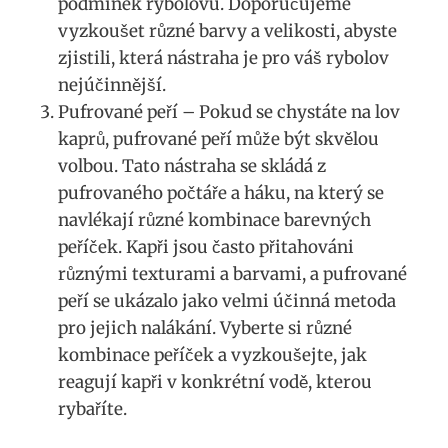
podmínek ⁤rybolovu. Doporučujeme⁢
vyzkoušet různé barvy a‌ velikosti, abyste
zjistili,⁢ která nástraha ‍je pro váš ​rybolov
nejúčinnější.
Pufrované peří – Pokud se chystáte na lov
kaprů, pufrované peří může být skvělou
volbou. Tato nástraha se skládá z
pufrovaného počtáře a háku, na který ​se
navlékají různé kombinace barevných
peříček. Kapři jsou často přitahováni
různými texturami a barvami, a pufrované
peří se ukázalo jako velmi účinná metoda ​
pro jejich nalákání. Vyberte‌ si různé
kombinace peříček a vyzkoušejte, jak
reagují kapři v konkrétní​ vodě, kterou
rybaříte.