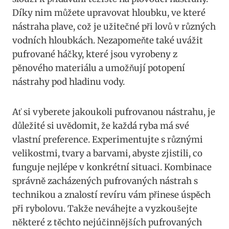
Díky nim můžete⁣ upravovat hloubku, ve které⁤
nástraha plave, ⁢což je užitečné při lovů v různých
vodních hloubkách. Nezapomeňte také uvážit
pufrované háčky, které jsou vyrobeny z
pěnového materiálu a umožňují potopení
nástrahy pod hladinu vody.
Ať si vyberete jakoukoli pufrovanou nástrahu, je
důležité si uvědomit, že každá ryba má ‍své
vlastní preference. Experimentujte s různými
velikostmi, tvary a barvami, abyste zjistili, co
funguje nejlépe ‍v konkrétní situaci. Kombinace
správně zacházených pufrovaných nástrah s ​
technikou a znalostí revíru vám⁢ přinese úspěch
při rybolovu. Takže neváhejte a vyzkoušejte
některé z těchto nejúčinnějších pufrovaných