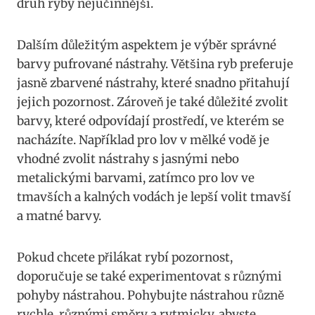
druh ryby nejúčinnější.
Dalším důležitým aspektem je‍ výběr správné
barvy pufrované nástrahy. Většina ryb preferuje
jasně ⁢zbarvené nástrahy, které snadno přitahují
jejich pozornost. Zároveň je také ⁣důležité zvolit⁣
barvy, které odpovídají prostředí, ve kterém se
nacházíte. ⁣Například pro lov v mělké vodě je
vhodné zvolit nástrahy s ‍jasnými nebo
metalickými barvami, zatímco pro lov ve
tmavších a kalných vodách je lepší volit tmavší
a matné barvy.
Pokud chcete přilákat rybí pozornost,
⁣doporučuje se také experimentovat s různými
⁣pohyby nástrahou. Pohybujte​ nástrahou​ různě
rychle, různými‍ směry a rytmicky, abyste