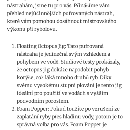
nástrahám, jsme tu pro vás. Přinášíme vám
přehled⁤ nejúčinnějších pufrovaných nástrah,
které ⁢vám pomohou dosáhnout mistrovského
výkonu při rybolovu.
Floating Octopus Jig: Tato pufrovaná
nástraha je jedinečná svým vzhledem a
pohybem ve vodě. Studiové testy prokázaly,
že octopus jig dokáže napodobit pohyb
korýše, což láká mnoho⁤ druhů ryb. Díky
svému vysokému stupni plování je ⁣tento jig⁢
ideální pro použití ve vodách s ⁤vyšším
podvodním porostem.
Foam Popper: Pokud toužíte po vzrušení ze
zaplatání ryby přes hladinu vody, potom je to
správná volba pro vás.⁣ Foam Popper je​