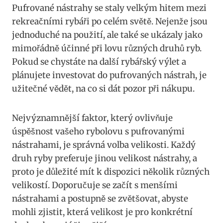
Pufrované ​nástrahy se staly velkým ⁣hitem mezi⁢
rekreačními rybáři po celém světě. Nejenže jsou
jednoduché na použití,​ ale ‍také se ukázaly jako
mimořádně⁤ účinné‍ při lovu různých druhů‌ ryb.
Pokud se chystáte na další rybářský výlet a
plánujete investovat ⁣do pufrovaných nástrah, ⁢je
užitečné vědět, na ⁢co si dát pozor při nákupu.
Nejvýznamnější faktor, který ovlivňuje
úspěšnost vašeho rybolovu s pufrovanými
nástrahami, je správná volba velikosti. Každý
druh ryby ⁤preferuje jinou velikost nástrahy, a
proto je důležité mít k dispozici několik různých‌
velikostí. Doporučuje se začít s menšími
nástrahami‌ a postupně se zvětšovat, abyste
mohli zjistit, která velikost je pro konkrétní