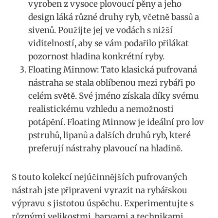
vyroben z vysoce⁢ plovoucí pěny ​a jeho
design láká různé druhy ryb, včetně bassů a
sivenů. Použijte jej ve vodách s nižší
viditelností, aby se vám podařilo přilákat⁣
pozornost hladina konkrétní ryby.
Floating Minnow:⁤ Tato klasická pufrovaná⁣
nástraha se stala‌ oblíbenou mezi rybáři po
celém světě. Své jméno získala díky svému
⁣realistickému vzhledu⁤ a nemožnosti
potápění. Floating Minnow je ideální pro lov
pstruhů, lipanů a ‌dalších druhů ryb, které
preferují nástrahy plavoucí na hladině.
S touto kolekcí nejúčinnějších ‌pufrovaných
nástrah jste připraveni vyrazit​ na rybářskou
výpravu‌ s jistotou úspěchu. Experimentujte s
různými‍ velikostmi, barvami a ⁣technikami