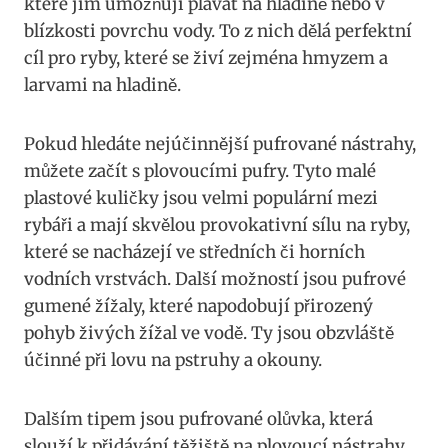
které jim umožňují​ plavat⁣ na hladině nebo v
blízkosti povrchu vody. To z nich dělá perfektní
cíl pro ryby, které se živí zejména hmyzem a
larvami na hladině.
Pokud hledáte nejúčinnější pufrované nástrahy,
můžete začít ⁢s plovoucími pufry.‌ Tyto malé
plastové kuličky jsou velmi populární mezi⁣
rybáři a mají skvělou provokativní sílu ‌na ryby,
které se nacházejí ve středních či horních
vodních vrstvách. Další možností jsou pufrové
gumené žížaly, které napodobují přirozený
pohyb živých žížal ve vodě. Ty jsou obzvláště
účinné při lovu na pstruhy a okouny.
Dalším tipem jsou pufrované olůvka, která
slouží k přidávání těžiště na plovoucí nástrahy.