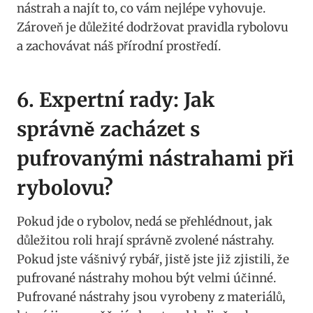
nástrah⁤ a najít to, co vám nejlépe vyhovuje.
Zároveň je důležité‍ dodržovat pravidla rybolovu
a zachovávat náš přírodní prostředí.
6. Expertní rady: Jak
správně zacházet⁢ s
pufrovanými nástrahami při
rybolovu?
Pokud jde o rybolov, nedá se přehlédnout, jak⁢
důležitou roli hrají správně zvolené nástrahy.
Pokud jste vášnivý rybář,‌ jistě ⁤jste již zjistili, ⁤že‍
pufrované nástrahy mohou⁤ být velmi ‌účinné.
Pufrované nástrahy jsou vyrobeny z materiálů,