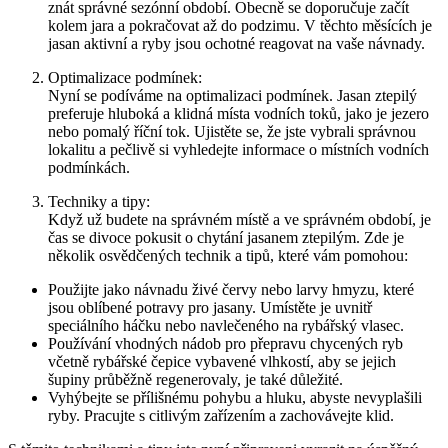
znát správné sezónní období. Obecně se ‍doporučuje ‌začít
kolem jara a pokračovat ‍až do podzimu. ⁢V těchto měsících je
jasan aktivní a ryby jsou ochotné ⁢reagovat na vaše návnady.
Optimalizace podmínek:
Nyní​ se podíváme‍ na optimalizaci podmínek. Jasan ztepilý
preferuje hluboká a⁢ klidná místa vodních toků, jako je jezero
nebo pomalý říční tok. Ujistěte se, že jste vybrali správnou
lokalitu a pečlivě si vyhledejte informace o místních vodních
podmínkách.
Techniky a tipy:
Když už budete na ​správném místě a​ ve správném období, je
čas‍ se divoce pokusit ‌o chytání ⁢jasanem ztepilým. Zde je
‌několik osvědčených technik a tipů, které vám pomohou:
Použijte jako návnadu živé červy nebo larvy hmyzu, které
jsou oblíbené ⁣potravy pro⁣ jasany. Umístěte je uvnitř
speciálního háčku nebo navlečeného na rybářský ⁤vlasec.
Používání ‍vhodných ⁣nádob pro přepravu chycených ryb
včetně rybářské čepice vybavené⁢ vlhkostí, aby se jejich
šupiny průběžně regenerovaly, je také důležité.
Vyhýbejte se přílišnému pohybu⁣ a hluku,​ abyste nevyplašili
ryby. Pracujte s citlivým zařízením a zachovávejte klid.