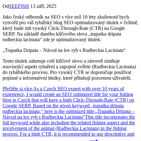
Od
SEEFISH
13 září, 2025
Jako český odborník na SEO s více než 10 lety zkušeností bych
vytvořil pro váš rybářský blog SEO optimalizovaný titulek v češtině,
který bude mít vysoký Click-Through-Rate (CTR) na Google
SERP. Na základě daného klíčového slova „trapatka dripata
rudbeckia laciniata“ zde je optimalizovaný titulek:
„Trapatka Dripata – Návod na lov ryb s Rudbeckia Laciniata“
Tento titulek zahrnuje celé klíčové slovo a zároveň zmiňuje
související aspekt rybaření a zapojení zvířete (Rudbeckia Laciniata)
do rybářského procesu. Pro vysoký CTR se doporučuje používat
popisné a informativní titulky, které přitahují pozornost uživatelů.
Přečtěte si více
As a Czech SEO expert with over 10 years of
experience, I would create an SEO optimized title for your fishing
blog in Czech that will have a high Click-Through-Rate (CTR) on
Google SERP. Based on the given keyword „trapatka dripata
rudbeckia laciniata,“ here is the optimized title:„Trapatka Dripata –
Návod na lov ryb s Rudbeckia Laciniata“This title incorporates the
full keyword while also including the related fishing aspect and the
involvement of the animal (Rudbeckia Laciniata) in the fishing
process. For a high CTR, it is recommended to use descriptive and