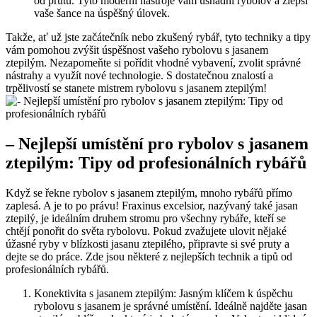
od prutu. Tyto moderní nástroje vám usnadní rybolov a ‌zlepší⁣
vaše šance‍ na úspěšný úlovek.
Takže,‌ ať už jste začátečník nebo zkušený rybář, tyto ⁣techniky ⁣a tipy
vám pomohou zvýšit⁣ úspěšnost vašeho⁣ rybolovu s jasanem
⁣ztepilým. Nezapomeňte si pořídit vhodné vybavení, zvolit správné
nástrahy a využít nové ⁢technologie. S ‍dostatečnou znalostí a
trpělivostí se stanete mistrem rybolovu s jasanem ztepilým!
– Nejlepší umístění pro rybolov ⁢s jasanem
ztepilým: Tipy od profesionálních rybářů
Když se⁢ řekne rybolov s‍ jasanem ztepilým, mnoho⁤ rybářů přímo
zaplesá. A​ je ‍to po právu! Fraxinus excelsior, ​nazývaný také jasan
ztepilý, je ideálním druhem ⁢stromu pro všechny rybáře, kteří se
chtějí ponořit do světa rybolovu. Pokud zvažujete ulovit nějaké
úžasné ⁣ryby v blízkosti ​jasanu ztepilého, připravte si své ‌pruty a
dejte se do práce. Zde⁣ jsou některé z nejlepších technik a ‌tipů od
profesionálních rybářů.
Konektivita s jasanem ztepilým: Jasným klíčem k​ úspěchu
rybolovu s jasanem je správné umístění. Ideálně najděte jasan