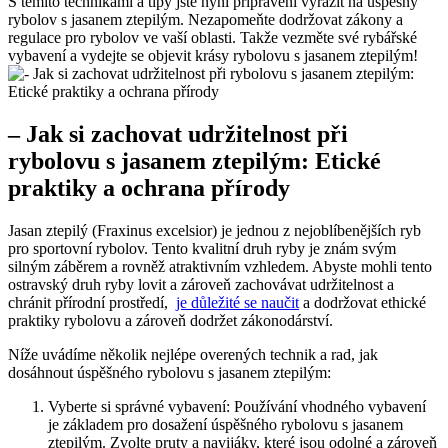
S těmito technikami a tipy jste nyní připraveni vyrazit na úspěšný
rybolov⁣ s ‍jasanem ztepilým. Nezapomeňte dodržovat ⁤zákony a
regulace pro rybolov ve vaší oblasti. Takže vezměte své rybářské
vybavení a vydejte se ​objevit ⁢krásy rybolovu s jasanem ztepilým!
– Jak si zachovat udržitelnost při
rybolovu ‍s jasanem ztepilým: Etické
praktiky‍ a ochrana přírody
Jasan ztepilý (Fraxinus ⁢excelsior) je jednou z nejoblíbenějších ryb
pro sportovní rybolov. Tento kvalitní​ druh ⁤ryby je znám svým
silným záběrem a rovněž atraktivním vzhledem. Abyste‍ mohli tento
ostravský druh ryby lovit ⁢a zároveň zachovávat udržitelnost a
chránit přírodní prostředí, ⁣
je důležité se naučit
a⁤ dodržovat ethické
praktiky rybolovu a zároveň dodržet zákonodárství.
Níže uvádíme několik nejlépe‌ overených technik a rad, jak
dosáhnout úspěšného rybolovu s jasanem ztepilým:
Vyberte⁣ si správné vybavení: Používání vhodného vybavení
je základem pro dosažení⁢ úspěšného rybolovu s jasanem
ztepilým. Zvolte pruty a navijáky, které jsou odolné a zároveň