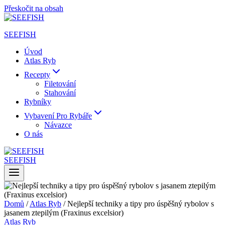
Přeskočit na obsah
SEEFISH
Úvod
Atlas Ryb
Recepty
Filetování
Stahování
Rybníky
Vybavení Pro Rybáře
Návazce
O nás
SEEFISH
Domů
/
Atlas Ryb
/
Nejlepší techniky a tipy pro úspěšný rybolov s
jasanem ztepilým (Fraxinus excelsior)
Atlas Ryb