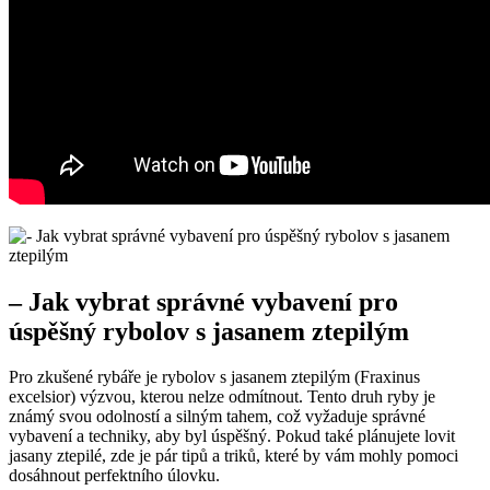
– Jak⁤ vybrat správné ​vybavení pro
úspěšný rybolov s jasanem ztepilým
Pro ‍zkušené​ rybáře je rybolov ‍s jasanem ztepilým (Fraxinus
excelsior) výzvou, kterou nelze odmítnout. Tento druh ryby je
známý svou odolností a silným tahem, což vyžaduje správné
vybavení a‌ techniky, aby byl úspěšný. Pokud také plánujete lovit
jasany ztepilé, zde je pár tipů a triků, které by​ vám mohly pomoci
dosáhnout perfektního úlovku.