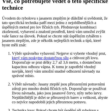
Vše, co potřebujete vědět o ‌této specifické
technice
Úvodem do rybolovu s jasanem ​ztepilým je důležité si uvědomit, že
tato specifická technika ⁢patří mezi jednu z nejoblíbenějších a
úspěšných ⁣metod pro ⁣lov říčních ryb. Představuje kombinaci
zkušeností, vybavení a znalostí prostředí, která vám umožní zvýšit
vaše šance na​ úlovek. Pokud se chcete stát úspěšným rybářem s
jasanem⁤ ztepilým, zde je několik nejlepších technik a tipů, které
‍byste měli znát:
Výběr správného vybavení: Nejprve si vyberte vhodný prut,
který vám poskytne dostatečnou sílu
a citlivost při lovu.
Doporučuje se prut⁢ délky 2,7 až 3,6‍ metru, s​ dostatečnou
kapacitou odhozu vápna. K tomu​ je zapotřebí vhodný
naviják, který vám umožní snadné odhození návnady‌ na
správné místo.
Výběr návnady:‌ Jasany ztepilé jsou přirozenými potravními
zdroji pro mnoho druhů říčních ryb. Doporučuje se používat
živou návnadu, jako ⁢jsou jasanové červy, nýty nebo larvy.
Nejdůležitější je držet se přirozených⁢ barev⁤ a velikosti, abyste⁤
co nejvíce napodobili jejich přirozenou potravu.
Technika lovu: Pokud⁣ chcete být úspěšní při rybolovu s