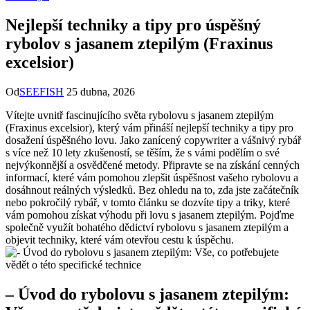
Nejlepší techniky a tipy pro úspěšný
rybolov s jasanem ztepilým (Fraxinus
excelsior)
Od
SEEFISH
25 dubna, 2026
Vítejte uvnitř fascinujícího světa rybolovu s jasanem ztepilým
(Fraxinus excelsior), který vám přináší nejlepší techniky‌ a tipy pro
dosažení úspěšného lovu. Jako zanícený copywriter a⁢ vášnivý rybář
s​ více než 10 lety zkušeností, se těším, že s vámi podělím o své
nejvýkonnější ⁢a osvědčené metody. Připravte se na získání cenných
informací, které vám pomohou ‌zlepšit úspěšnost vašeho rybolovu a
dosáhnout reálných výsledků. Bez ohledu na to,⁢ zda jste začátečník
nebo pokročilý⁢ rybář, v tomto článku se dozvíte tipy a‍ triky, které
vám pomohou získat výhodu při lovu s jasanem ⁣ztepilým. Pojďme
společně využít bohatého dědictví rybolovu s jasanem ztepilým a‍
objevit techniky, které vám otevřou cestu k úspěchu.
– Úvod do rybolovu s jasanem ztepilým: