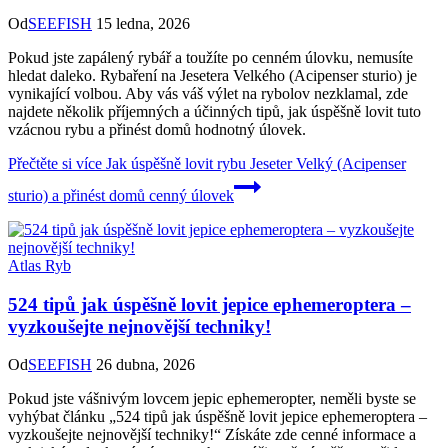
Od
SEEFISH
15 ledna, 2026
Pokud jste zapálený rybář a toužíte po cenném úlovku, nemusíte
hledat daleko. Rybaření na Jesetera Velkého (Acipenser sturio) je
vynikající volbou. Aby vás váš výlet na rybolov nezklamal, zde
najdete několik příjemných a účinných tipů, jak úspěšně lovit tuto
vzácnou rybu a přinést domů hodnotný úlovek.
Přečtěte si více
Jak úspěšně lovit rybu Jeseter Velký (Acipenser
sturio) a přinést domů cenný úlovek
Atlas Ryb
524 tipů jak úspěšně lovit jepice ephemeroptera –
vyzkoušejte nejnovější techniky!
Od
SEEFISH
26 dubna, 2026
Pokud jste vášnivým lovcem jepic ephemeropter, neměli byste se
vyhýbat článku „524 tipů jak úspěšně lovit jepice ephemeroptera –
vyzkoušejte nejnovější techniky!“ Získáte zde cenné informace a