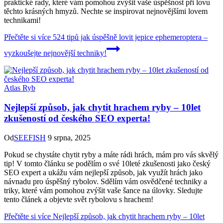
praktické rady, které vám pomohou zvýšit vaše úspěšnost při lovu
těchto krásných hmyzů. Nechte se inspirovat nejnovějšími lovem
technikami!
Přečtěte si více
524 tipů jak úspěšně lovit jepice ephemeroptera –
vyzkoušejte nejnovější techniky!
Atlas Ryb
Nejlepší způsob, jak chytit hrachem ryby – 10let
zkušeností od českého SEO experta!
Od
SEEFISH
9 srpna, 2025
Pokud se chystáte chytit ryby a máte rádi hrách, mám pro vás skvělý
tip! V tomto článku se podělím o své 10leté zkušenosti jako český
SEO expert a ukážu vám nejlepší způsob, jak využít hrách jako
návnadu pro úspěšný rybolov. Sdělím vám osvědčené techniky a
triky, které vám pomohou zvýšit vaše šance na úlovky. Sledujte
tento článek a objevte svět rybolovu s hrachem!
Přečtěte si více
Nejlepší způsob, jak chytit hrachem ryby – 10let