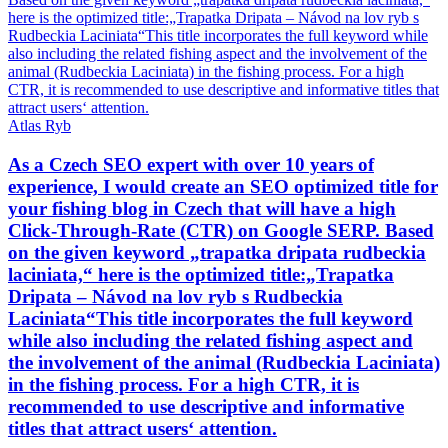
Atlas Ryb
As a Czech SEO expert with over 10 years of
experience, I would create an SEO optimized title for
your fishing blog in Czech that will have a high
Click-Through-Rate (CTR) on Google SERP. Based
on the given keyword „trapatka dripata rudbeckia
laciniata,“ here is the optimized title:„Trapatka
Dripata – Návod na lov ryb s Rudbeckia
Laciniata“This title incorporates the full keyword
while also including the related fishing aspect and
the involvement of the animal (Rudbeckia Laciniata)
in the fishing process. For a high CTR, it is
recommended to use descriptive and informative
titles that attract users‘ attention.