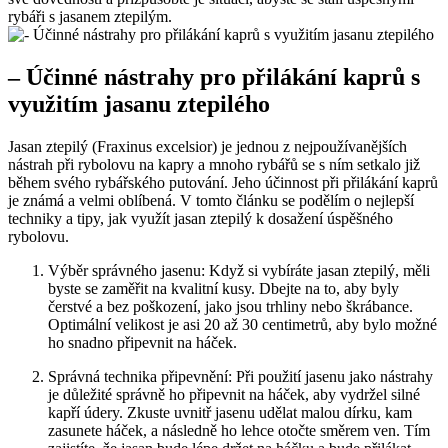
rybáři s jasanem ztepilým.
– Účinné nástrahy pro přilákání kaprů s
využitím jasanu ztepilého
Jasan ztepilý (Fraxinus excelsior) je jednou‍ z nejpoužívanějších
nástrah ⁣při rybolovu na kapry a mnoho rybářů se s ním setkalo již
během svého rybářského putování. Jeho účinnost při přilákání kaprů
‌je známá⁤ a velmi oblíbená. V tomto‍ článku‌ se podělím o nejlepší
techniky a tipy, jak využít jasan ztepilý k dosažení úspěšného
rybolovu.
Výběr správného jasenu: Když⁤ si vybíráte jasan ztepilý, měli
byste se zaměřit na ⁤kvalitní kusy. Dbejte na to, aby byly
čerstvé a ‌bez poškození, jako jsou trhliny nebo škrábance.⁢
Optimální ⁣velikost je asi 20 až ⁣30 centimetrů, aby bylo možné
ho snadno připevnit na ⁢háček.
Správná technika připevnění: Při použití jasenu jako nástrahy
‌je důležité správně ho připevnit na háček, aby vydržel silné
kapří ⁢údery. Zkuste uvnitř jasenu udělat malou ⁢dírku, ‍kam
zasunete háček, a následně ho lehce otočte směrem ven. Tím‍