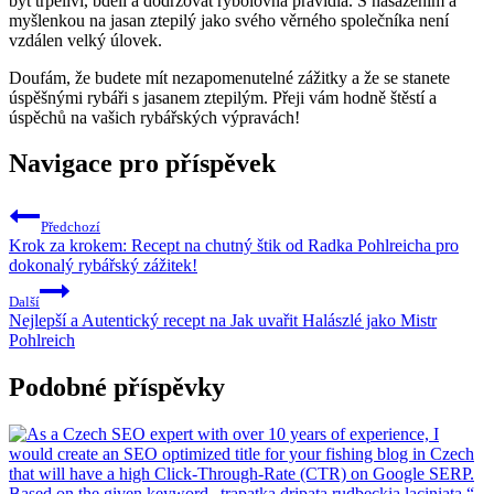
být trpěliví, bdělí a dodržovat ⁣rybolovná ⁢pravidla. S nasazením a
⁢myšlenkou⁣ na jasan ztepilý jako‌ svého věrného společníka není
vzdálen⁤ velký​ úlovek.
Doufám, že budete mít⁢ nezapomenutelné zážitky a že se stanete
úspěšnými rybáři s jasanem ztepilým.⁣ Přeji vám hodně ‌štěstí a ​
úspěchů na vašich rybářských výpravách!
Navigace pro příspěvek
Předchozí
Krok za krokem: Recept na chutný štik od Radka Pohlreicha pro
dokonalý rybářský zážitek!
Další
Nejlepší a Autentický recept na Jak uvařit Halászlé jako Mistr
Pohlreich
Podobné příspěvky