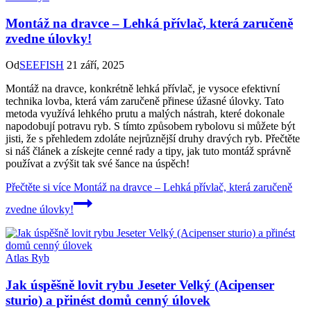
Montáž na dravce – Lehká přívlač, která zaručeně
zvedne úlovky!
Od
SEEFISH
21 září, 2025
Montáž na dravce, konkrétně lehká přívlač, je vysoce efektivní
technika lovba, která vám zaručeně přinese úžasné úlovky. Tato
metoda využívá lehkého prutu a malých nástrah, které dokonale
napodobují potravu ryb. S tímto způsobem rybolovu si můžete být
jisti, že s přehledem zdoláte nejrůznější druhy dravých ryb. Přečtěte
si náš článek a získejte cenné rady a tipy, jak tuto montáž správně
používat a zvýšit tak své šance na úspěch!
Přečtěte si více
Montáž na dravce – Lehká přívlač, která zaručeně
zvedne úlovky!
Atlas Ryb
Jak úspěšně lovit rybu Jeseter Velký (Acipenser
sturio) a přinést domů cenný úlovek