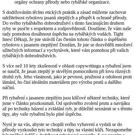
orgány​ ochrany přírody nebo rybářské organizace.
S‍ dodržováním těchto ​etických praktik a zásad můžeme zachovat
udržitelnost rybolovu jasanů ztepilých a přispět k ochraně přírody.
Do svého rybářského ⁣dobrodružství s tímto fascinujícím druhem
ryby se pusťte s respektem a​ zodpovědností. Doufáme, že vám naše
rady pomohou dosáhnout úspěchu na rybářských vodách. ⁤Tight
lines! Děkuji, že jste strávili čas čtením tohoto článku o úspěšném
rybolovu s jasanem ‌ztepilým! Doufám, že jste se dozvěděli množství⁣
užitečných informací a vychytávek, které vám pomohou při ‍vašich
⁤rybářských dobrodružstvích.
S⁢ více než 10 lety zkušeností v‌ oblasti copywritingu a rybaření jsem
se ​naučil, že ‍jasan ztepilý je skvělým pomocníkem při lovu různých
druhů ryb. Jeho vlastnosti, jako je pevnost, pružnost​ a odolnost ‍proti
lámání, ho činí ideálním ⁤materiálem pro ​výrobu prutů a dalšího
náčiní.
Při rybaření s jasanem ztepilým jsou klíčové některé techniky, které
jsme v článku prozkoumali. Od správného zvolení⁤ prutu a navijáku
až po techniky házení a zvládání ryb, je⁢ důležité seznámit se s⁤ těmito
tipy, aby vaše rybaření bylo plné úspěchu.
Nyní je na vás, abyste se chopili svého ⁤vybavení a vydali se do
přírody vyzkoušet tyto ‌techniky a tipy na vlastní kůži. ‍Nezapomeňte