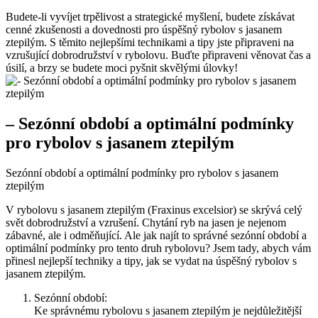
Budete-li vyvíjet trpělivost a strategické myšlení, budete ⁢získávat⁣
cenné ‌zkušenosti a dovednosti pro úspěšný rybolov s jasanem
ztepilým. S těmito nejlepšími technikami a⁣ tipy jste‌ připraveni na
vzrušující dobrodružství v rybolovu. Buďte připraveni věnovat čas a
‍úsilí, a brzy ​se budete moci pyšnit skvělými úlovky!
– ‍Sezónní období a optimální ‌podmínky
pro rybolov s jasanem‌ ztepilým
Sezónní období a optimální podmínky⁤ pro ​rybolov s jasanem
ztepilým
V rybolovu s jasanem ‍ztepilým (Fraxinus excelsior) ​se skrývá celý
svět ‍dobrodružství a vzrušení. Chytání​ ryb na jasen je nejenom
zábavné, ale i odměňující. Ale jak najít to správné sezónní ​období a
⁢optimální podmínky pro tento druh rybolovu? Jsem tady, abych vám
přinesl nejlepší techniky a tipy, jak se vydat na ⁢úspěšný rybolov ‌s
jasanem⁢ ztepilým.
Sezónní období:
Ke správnému rybolovu s jasanem ztepilým⁣ je nejdůležitější