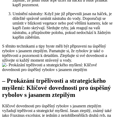
zajistíte, že jasan⁢ bude lépe držet na háčku a bude přilákat
kapří pozornost.
Umístění ⁣nástrahy: Když jste již připevnili jasan na háček, je
důležité správně⁣ umístit nástrahu do ​vody. Doporučuji se
umístit v blízkosti vegetace nebo pod většími kameny, kde se
kapři⁢ často skrývají. Sledujte‍ ryby, ⁤jak reagují ⁢na vaši
nástrahu,⁣ a přizpůsobte polohu, pokud nedochází ‌k žádným
kapřím záběrům.
S‌ těmito technikami ​a tipy byste měli být připraveni na úspěšný
rybolov s ⁣jasanem ztepilým. Pamatujte si, že rybolov je také o
trpělivosti a pozornosti k detailům. Zlepšujte si své dovednosti a
užívejte si každý moment‍ strávený u vody.
– Prokázání trpělivosti a strategického
myšlení: Klíčové dovednosti pro úspěšný
rybolov s jasanem ztepilým
Klíčové dovednosti pro úspěšný rybolov s jasanem ztepilým
vyžadují trpělivost a strategické myšlení.‍ Jasan ztepilý, známý také
jako Fraxinus excelsior, je jedním ⁣z nejoblíbenějších druhů ryb, na