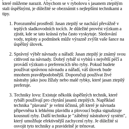
které můžeme narazit. Abychom ⁢se v rybolovu⁢ s jasanem ⁤ztepilým
stali⁢ úspěšnými, je důležité se obeznámit s nejlepšími technikami a
tipy.
Porozumění prostředí: Jasan ztepilý se nachází převážně ⁣v
teplých sladkovodních tocích. Je důležité provést výzkum a
zjistit, kde se tato krásná ryba často vyskytuje. Sledování
vody, teploty a podmínek může výrazně zvýšit vaše šance na
úspěšný úlovek.
Správný ‍výběr⁤ návnady a nářadí: Jasan ztepilý je známý svou
citlivostí na návnady. Dobrý rybář si vybírá s největší péčí a
provádí výzkum o ​preferencích této ryby. Pokud budete
používat správnou návnadu a nářadí, ⁣váš úlovek bude
mnohem pravděpodobnější. Doporučuji používat​ živé
nástrahy jako jsou žížaly nebo malé rybky, které ​jasan ztepilý
preferuje.
Techniky lovu: Existuje několik úspěšných ⁢technik, které
rybáři používají pro chytání jasanů ztepilých. Například
technika⁣ "plavaná" je velmi účinná, při které je návnada
připevněna k lehkému plavidlu a plovoucí bojka signalizuje
kousnutí ryby. Další technika je⁤ "záběrný nástrahový systém",
který umožňuje efektivnější zachycení ⁢ryby. Je důležité si
osvojit tyto techniky a pravidelně je trénovat.