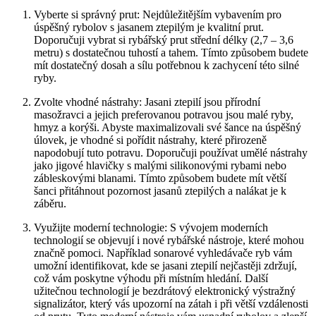
Vyberte‍ si správný prut: Nejdůležitějším vybavením pro
úspěšný ⁢rybolov s jasanem ztepilým je kvalitní prut.
Doporučuji vybrat si rybářský prut střední‌ délky (2,7 – 3,6
metru) s dostatečnou ​tuhostí a tahem. Tímto způsobem budete
mít ‍dostatečný dosah‌ a sílu potřebnou k zachycení ⁢této silné
ryby.
Zvolte vhodné nástrahy: Jasani ztepilí⁤ jsou přírodní
masožravci a jejich preferovanou potravou jsou malé ryby,
hmyz a korýši. Abyste maximalizovali své šance na úspěšný
úlovek, je⁤ vhodné si pořídit nástrahy, které přirozeně
napodobují tuto ⁣potravu. Doporučuji​ používat umělé nástrahy
jako jigové hlavičky s malými ​silikonovými rybami nebo
‍zábleskovými blanami. Tímto způsobem budete mít větší
šanci‌ přitáhnout pozornost jasanů ztepilých a ⁤nalákat je k
⁤záběru.
Využijte ⁣moderní technologie: S vývojem​ moderních
technologií se‍ objevují i nové rybářské nástroje, které mohou⁣
značně pomoci. Například sonarové‍ vyhledávače ryb vám⁤
umožní identifikovat, kde se jasani ztepilí nejčastěji zdržují,
což vám poskytne výhodu při místním hledání. Další
užitečnou technologií je bezdrátový elektronický výstražný
signalizátor, který vás upozorní na zátah i při větší vzdálenosti