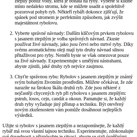
ztepilý poblíž vody, která⁢ je bohatá na ⁢ryby. Vyberte si klidné
místo nedaleko stromu, kde se můžete usadit a spolehlivě
pozorovat pohyb ryb. Někteří rybáři dokonce zjišťují, že
spánek‌ pod stromem je perfektním způsobem, jak zvýšit
majestátnost rybolovu.
Vyberte správné návnady: Dalším klíčovým prvkem​ rybolovu
s jasanem ztepilým je volba správných⁢ návnad. Zkuste
⁢používat živé návnady, jako jsou červi nebo mrtvé ryby.‍ Díky
svému aromatickému oleji mají tyto‍ druhy návnad silnou
přitažlivost ‌pro ryby. Neměli byste se však omezovat pouze
na živé návnady. Experimentujte s umělými nástrahami,
abyste zjistili,⁢ jaké druhy ryb nejvíce zaujmou.
Chyťte správnou rybu: Rybolov s jasanem ztepilým je známý
svým bohatým životním ⁤prostředím. Můžete očekávat, že ‌zde
narazíte⁤ na širokou škálu druhů ryb. Zde ‌jsou některé z
nejčastěji‍ chycených ryb při rybolovu s jasanem⁣ ztepilým:
pstruh, losos, cejn, ⁢candát ‍a okoun. Pamatujte​ si, že každý
druh ryby​ vyžaduje jiný přístup a ⁤techniku. Být otevřený
novým‍ zkušenostem ⁤vám pomůže dosáhnout nejlepších
výsledků.
Užijte si rybolov s‍ jasanem ztepilým a⁤ nezapomínejte, že každý
rybář má svou ​vlastní tajnou techniku. Experimentujte, zdokonalujte⁣
své dovednosti a přizpůsobte je situaci, abyste se stali úspěšnými