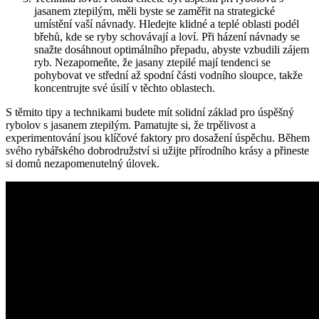
jasanem ztepilým, měli byste se zaměřit na strategické
umístění vaší návnady. ⁤Hledejte klidné a teplé oblasti podél‍
břehů,‌ kde se ryby schovávají a loví. Při házení návnady‍ se
snažte dosáhnout optimálního přepadu, abyste vzbudili zájem
ryb. Nezapomeňte, že jasany ztepilé mají tendenci se
pohybovat ve střední až spodní části vodního sloupce, takže
koncentrujte⁤ své úsilí ⁣v těchto oblastech.
S těmito tipy a technikami budete mít solidní⁢ základ pro úspěšný
rybolov‍ s jasanem ztepilým. Pamatujte si, že trpělivost a
experimentování⁣ jsou klíčové faktory pro⁤ dosažení úspěchu. Během
svého rybářského dobrodružství​ si užijte přírodního krásy ⁢a přineste
si domů nezapomenutelný úlovek.