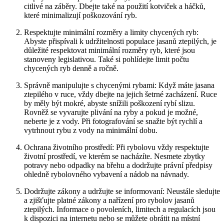
citlivé na záběry. Dbejte také na⁢ použití kotviček a⁤ háčků,
které minimalizují poškozování ryb.
Respektujte minimální rozměry a limity chycených ryb:
Abyste přispívali k udržitelnosti populace jasanů ztepilých, je‍
důležité respektovat minimální rozměry ryb, které jsou
stanoveny legislativou. Také ‍si‌ pohlídejte limit počtu
chycených⁣ ryb denně a ročně.
Správně manipulujte s‌ chycenými rybami: Když máte jasana
ztepilého v ruce, vždy dbejte na⁣ jejich ​šetrné zacházení. Ruce
by měly být mokré, abyste snížili poškození rybí slizu.
Rovněž se⁤ vyvarujte plivání na ryby a pokud je možné,
neberte je z vody. Při fotografování se snažte být rychlí a
vytrhnout ⁢rybu z vody na minimální dobu.
Ochrana životního prostředí: Při rybolovu vždy respektujte
životní prostředí, ve kterém se nacházíte. Nesmete zbytky
potravy nebo odpadky na břehu a dodržujte⁤ právní předpisy
ohledně rybolovného vybavení a nádob na návnady.
Dodržujte zákony a udržujte se​ informovaní:​ Neustále sledujte
a zjišťujte platné ‍zákony a nařízení pro rybolov jasanů
ztepilých. Informace‌ o povoleních, limitech a regulacích jsou
⁣k dispozici na internetu ⁣nebo se můžete obrátit na místní