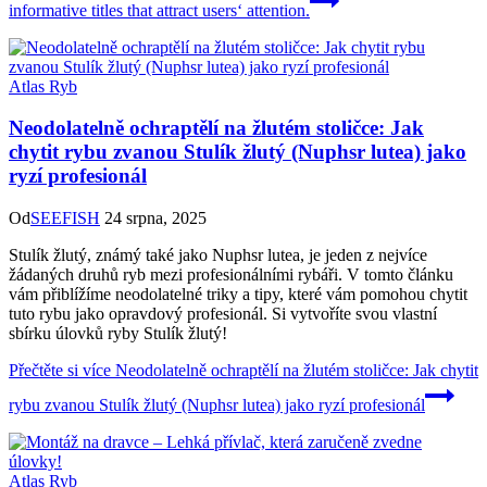
informative titles that attract users‘ attention.
Atlas Ryb
Neodolatelně ochraptělí na žlutém stoličce: Jak
chytit rybu zvanou Stulík žlutý (Nuphsr lutea) jako
ryzí profesionál
Od
SEEFISH
24 srpna, 2025
Stulík žlutý, známý také jako Nuphsr lutea, je jeden z nejvíce
žádaných druhů ryb mezi profesionálními rybáři. V tomto článku
vám přiblížíme neodolatelné triky a tipy, které vám pomohou chytit
tuto rybu jako opravdový profesionál. Si vytvoříte svou vlastní
sbírku úlovků ryby Stulík žlutý!
Přečtěte si více
Neodolatelně ochraptělí na žlutém stoličce: Jak chytit
rybu zvanou Stulík žlutý (Nuphsr lutea) jako ryzí profesionál
Atlas Ryb