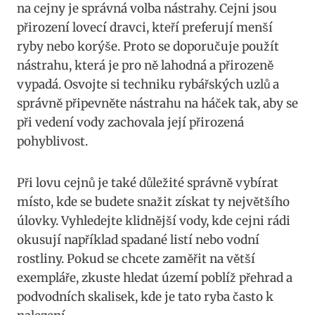
na cejny je správná volba nástrahy. Cejni jsou
přirození lovecí dravci, kteří preferují menší
ryby nebo korýše. Proto se doporučuje použít
nástrahu, která je pro ně lahodná a přirozeně
vypadá. Osvojte si techniku rybářských uzlů a
správně připevněte nástrahu na háček tak, aby se
při vedení vody zachovala její přirozená
pohyblivost.
Při lovu cejnů je také důležité správně vybírat
místo, kde se budete snažit získat ty největšího
úlovky. Vyhledejte klidnější vody, kde cejni rádi
okusují například spadané listí nebo vodní
rostliny. Pokud se chcete zaměřit na větší
exempláře, zkuste hledat území poblíž přehrad a
podvodních skalisek, kde je tato ryba často k