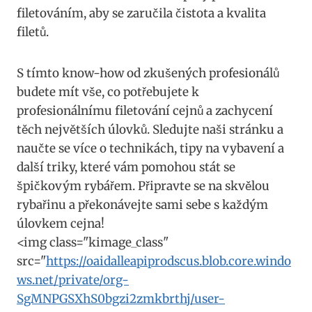
filetováním, aby se zaručila čistota a kvalita
filetů.
S tímto know-how od zkušených profesionálů
budete mít vše, co potřebujete k
profesionálnímu filetování cejnů a zachycení
těch největších úlovků. Sledujte naši stránku a
naučte se více o technikách, tipy na vybavení a
další triky, které vám pomohou stát se
špičkovým rybářem. Připravte se na skvělou
rybařinu a překonávejte sami sebe s každým
úlovkem cejna!
<img class="kimage_class"
src="
https://oaidalleapiprodscus.blob.core.windo
ws.net/private/org-
SgMNPGSXhS0bgzi2zmkbrthj/user-