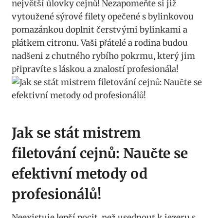
největší úlovky cejnů! Nezapomeňte si již
vytoužené sýrové filety opečené s bylinkovou
pomazánkou doplnit čerstvými bylinkami a
plátkem citronu. Vaši přátelé a rodina budou
nadšeni z chutného rybího pokrmu, který jim
připravíte s láskou a znalostí profesionála!
Jak se stát mistrem
filetování cejnů: Naučte se
efektivní metody od
profesionálů!
Neexistuje lepší pocit, než usednout k jezeru s