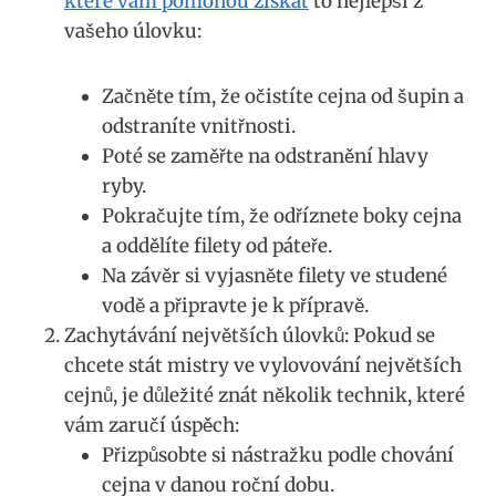
které vám pomohou získat
to nejlepší z
vašeho úlovku:
Začněte tím, že očistíte cejna od šupin a
odstraníte vnitřnosti.
Poté se zaměřte na odstranění hlavy
ryby.
Pokračujte tím, že odříznete boky cejna
a oddělíte filety od páteře.
Na závěr si vyjasněte filety ve studené
vodě a připravte je k přípravě.
Zachytávání největších úlovků: Pokud se
chcete stát mistry ve vylovování největších
cejnů, je důležité znát několik technik, které
vám zaručí úspěch:
Přizpůsobte si nástražku podle chování
cejna v danou roční dobu.