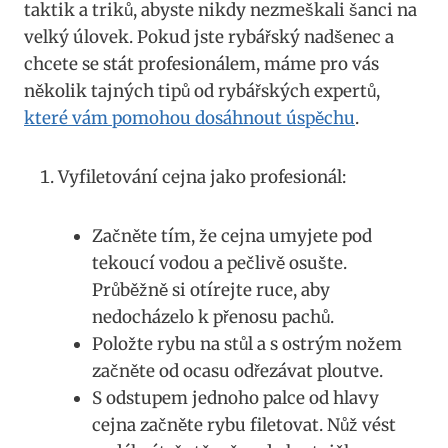
taktik a triků, abyste nikdy nezmeškali šanci na
velký úlovek. Pokud jste rybářský nadšenec a
chcete se stát profesionálem, máme pro vás
několik tajných tipů od rybářských expertů,
které vám pomohou dosáhnout úspěchu
.
Vyfiletování cejna jako profesionál:
Začněte tím, že cejna umyjete pod
tekoucí vodou a pečlivě osušte.
Průběžně si otírejte ruce, aby
nedocházelo k přenosu pachů.
Položte rybu na stůl a s ostrým nožem
začněte od ocasu odřezávat ploutve.
S odstupem jednoho palce od hlavy
cejna začněte rybu filetovat. Nůž vést