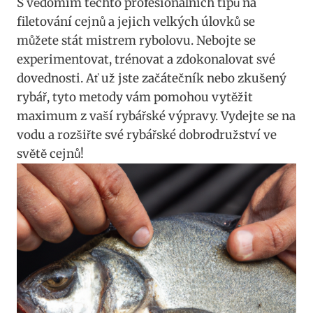
S vědomím těchto profesionálních tipů na
filetování cejnů a jejich velkých úlovků se
můžete stát mistrem rybolovu. Nebojte se
experimentovat, trénovat a zdokonalovat své
dovednosti. Ať už jste začátečník nebo zkušený
rybář, tyto metody vám pomohou vytěžit
maximum z vaší rybářské výpravy. Vydejte se na
vodu a rozšiřte své rybářské dobrodružství ve
světě cejnů!