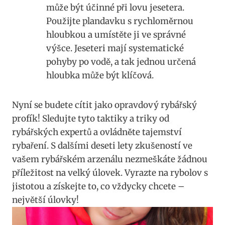
může být účinné při lovu jesetera.
Použijte plandavku s rychloměrnou
hloubkou a umístěte ji ve správné
výšce. Jeseteri mají systematické
pohyby po vodě, a tak jednou určená
hloubka může být klíčová.
Nyní se budete cítit jako opravdový rybářský
profík! Sledujte tyto taktiky a triky od
rybářských expertů a ovládněte tajemství
rybaření. S dalšími deseti lety zkušeností ve
vašem rybářském arzenálu nezmeškáte žádnou
příležitost na velký úlovek. Vyrazte na rybolov s
jistotou a získejte to, co vždycky chcete –
největší úlovky!