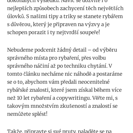
dokonalých výsledků. Navíc se dozvíte i o
nejlepších způsobech zachycení těch největších
úlovků. S našimi tipy a triky se stanete rybářem
s důvěrou, který je připraven na výzvy a je
schopen porazit i ty nejtvrdší soupeře!
Nebudeme podcenit žádný detail – od výběru
správného místa pro rybaření, přes volbu
správného náčiní až po techniku chytání. V
tomto článku necháme nic náhodě a postaráme
se o to, abychom vám předali neocenitelné
rybářské znalosti, které jsem získal během více
než 10 let rybaření a copywritingu. Věřte mi, s
takovým množstvím zkušeností a znalostí se
nemůžete splést!
Takže, připravte si své pruty, naladěte se na