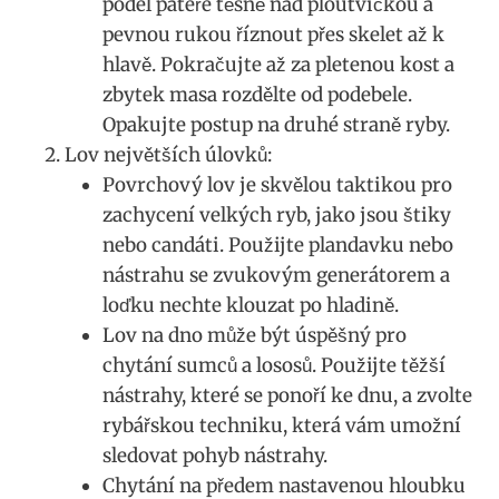
podél páteře těsně nad ploutvičkou a
pevnou rukou říznout přes skelet až k
hlavě. Pokračujte až za pletenou kost a
zbytek masa rozdělte od podebele.
Opakujte postup na druhé straně ryby.
Lov největších úlovků:
Povrchový lov je skvělou taktikou pro
zachycení velkých ryb, jako jsou štiky
nebo candáti. Použijte plandavku nebo
nástrahu se zvukovým generátorem a
loďku nechte klouzat po hladině.
Lov na dno může být úspěšný pro
chytání sumců a lososů. Použijte těžší
nástrahy, které se ponoří ke dnu, a zvolte
rybářskou techniku, která vám umožní
sledovat pohyb nástrahy.
Chytání na předem nastavenou hloubku