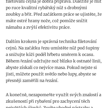
filetování cejna je dobrá příprava. Důležité je mít
po ruce kvalitní rybářský nůž s drobnými
zoubky a břit. Před začátkem práce se ujistěte, že
máte ostré hrany nože, což pomůže snížit
námahu a zvýší efektivitu práce.
Dalším krokem je správná technika filetování
cejnů. Na začátku řezu umístěte nůž pod šupiny
a snižujte kůži podél hřbetu směrem k ocasu.
Během řezání udržujte nož blízko k ostnaté linii,
abyste získali co nejvíce masa. Pokud nejste si
jisti, můžete použít světlo nebo lupy, abyste se
přesněji zaměřili na řezání.
A konečně, nezapomeňte využít svých znalostí a
zkušeností při rybaření pro zachycení těch
největších úlovků. Zvolte vhodné nástrahy a