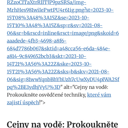
RZzoCITaXtrRIITJP9pzSRSa/img-
MrhHes981wiIePwtPU4r61ig.png?st=2023-10-
15T08%3A48%3A15Z&se=2023-10-
15T10%3A48%3A15Z&sp=r&sv=2021-08-
06&sr=b&rscd=inline&rsct=image/png&skoid=6
aaadede-4fb3-4698-a8f6-
684d7786b067&sktid=a48cca56-e6da-484e-
a814-9c849652bcb3&skt=2023-10-
14T21%3A56%3A22Z&ske=2023-10-
15T21%3A56%3A22Z&sks=b&skv=2021-08-
06&sig=81wwYqnbBhYhUzh7cUwXyDU4pIWA2Sf
pq%2BE1ydhjVyU%3D
" alt="Cejny na vodě:
Prokoukněte osvědčené techniky,
které vám
zajistí úspěch
!">
Cejny na vodě: Prokoukněte