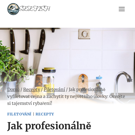
Přeskočit
SEEFISH
na
obsah
Domů
/
Recepty
/
Filetování
/
Jak profesionálně
vyfiletovat cejna a zachytit ty největšího úlovky: Osvojte
si tajemství rybaření!
FILETOVÁNÍ
|
RECEPTY
Jak profesionálně