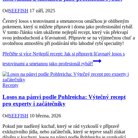
Od
SEEFISH
17 září, 2025
Čerstvý losos s testovinami a smetanovou omáčkou je oblíbeným
pokrmem, který si můžete připravit i doma jako profesionální rybář.
V tomto článku vám ukážeme nejlepší recept, který vás překvapí
svou jednoduchostí a šťavnatostí. Připravte se na výjimečnou chuť a
uvolněnou atmosféru při podávání této lahodné rybí speciality!
Přečtěte si více
Nejlepší recept: Jak si připravit šťavnatý losos s
testovinami a smetanou jako profesionál rybář!
Recepty
Losos na pánvi podle Pohlreicha: Výtečný recept
pro experty i začátečníky
Od
SEEFISH
10 března, 2026
Pokud jste nadšený kuchař, který se rád vyzkouší v přípravě
exkluzivního jídla, nebo začátečník, který se teprve snaží získat
důvěru v kuchyni, losos na pánvi podle Pohlreicha je vynikající