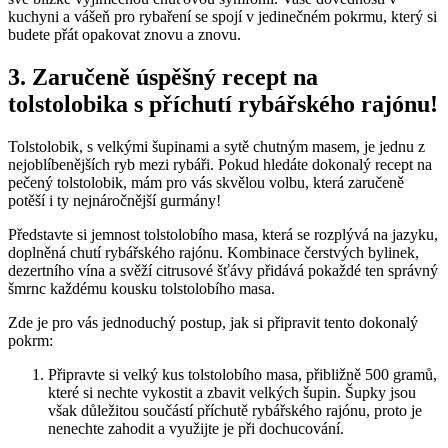
kuchyni a vášeň pro rybaření se spojí v jedinečném pokrmu, který si
budete přát opakovat znovu a znovu.
3. Zaručeně úspěšný recept na
tolstolobika s příchutí rybářského rajónu!
Tolstolobik, s velkými šupinami a sytě chutným masem, je jednu z
nejoblíbenějších ryb mezi rybáři. Pokud hledáte dokonalý recept na
pečený tolstolobik, mám pro vás skvělou volbu, která zaručeně
potěší i ty nejnáročnější gurmány!
Představte si jemnost tolstolobího masa, která se rozplývá na jazyku,
doplněná chutí rybářského rajónu. Kombinace čerstvých bylinek,
dezertního vína a svěží citrusové šťávy přidává pokaždé ten správný
šmrnc každému kousku tolstolobího masa.
Zde je pro vás jednoduchý postup, jak si připravit tento dokonalý
pokrm:
Připravte si velký kus tolstolobího masa, přibližně 500 gramů,
které si nechte vykostit a zbavit velkých šupin. Šupky jsou
však důležitou součástí příchutě rybářského rajónu, proto je
nenechte zahodit a využijte je při dochucování.