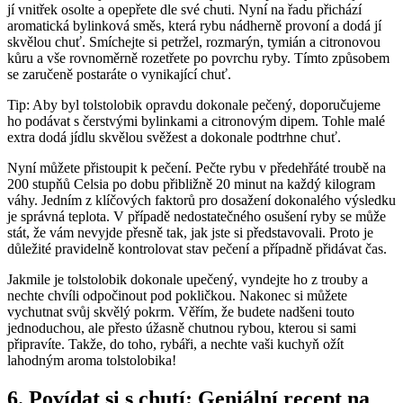
jí vnitřek osolte a opepřete dle své chuti. Nyní na řadu přichází
aromatická bylinková směs, která rybu nádherně provoní a dodá jí
skvělou chuť. Smíchejte si petržel, rozmarýn, tymián a citronovou
kůru a vše rovnoměrně rozetřete po povrchu ryby. Tímto způsobem
se zaručeně postaráte o vynikající chuť.
Tip: Aby byl tolstolobik opravdu dokonale pečený, doporučujeme
ho podávat s čerstvými bylinkami a citronovým dipem. Tohle malé
extra dodá jídlu skvělou svěžest a dokonale podtrhne chuť.
Nyní můžete přistoupit k pečení. Pečte rybu v předehřáté troubě na
200 stupňů Celsia po dobu přibližně 20 minut na každý kilogram
váhy. Jedním z klíčových faktorů pro dosažení dokonalého výsledku
je správná teplota. V případě nedostatečného osušení ryby se může
stát, že vám nevyjde přesně tak, jak jste si představovali. Proto je
důležité pravidelně kontrolovat stav pečení a případně přidávat čas.
Jakmile je tolstolobik dokonale upečený, vyndejte ho z trouby a
nechte chvíli odpočinout pod pokličkou. Nakonec si můžete
vychutnat svůj skvělý pokrm. Věřím, že budete nadšeni touto
jednoduchou, ale přesto úžasně chutnou rybou, kterou si sami
připravíte. Takže, do toho, rybáři, a nechte vaši kuchyň ožít
lahodným aroma tolstolobika!
6. Povídat si s chutí: Geniální recept na