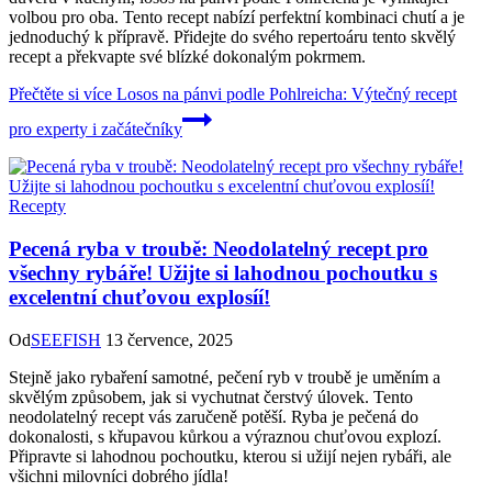
volbou pro oba. Tento recept nabízí perfektní kombinaci chutí a je
jednoduchý k přípravě. Přidejte do svého repertoáru tento skvělý
recept a překvapte své blízké dokonalým pokrmem.
Přečtěte si více
Losos na pánvi podle Pohlreicha: Výtečný recept
pro experty i začátečníky
Recepty
Pecená ryba v troubě: Neodolatelný recept pro
všechny rybáře! Užijte si lahodnou pochoutku s
excelentní chuťovou explosíí!
Od
SEEFISH
13 července, 2025
Stejně jako rybaření samotné, pečení ryb v troubě je uměním a
skvělým způsobem, jak si vychutnat čerstvý úlovek. Tento
neodolatelný recept vás zaručeně potěší. Ryba je pečená do
dokonalosti, s křupavou kůrkou a výraznou chuťovou explozí.
Připravte si lahodnou pochoutku, kterou si užijí nejen rybáři, ale
všichni milovníci dobrého jídla!