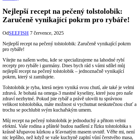
Nejlepší recept na pečený tolstolobik:
Zaručeně vynikající pokrm pro rybáře!
Od
SEEFISH
7 července, 2025
Nejlepší recept na pečený tolstolobik: Zaručeně vynikající pokrm
pro rybáře!
Vítejte na našem webu, kde se specializujeme na lahodné rybí
recepty pro rybáře i gurmány. Dnes bych rád s vámi sdílel můj
nejlepší recept na pečený tolstolobik – jednoznačně vynikající
pokrm, který si zamilujete.
Tolstolobik je ryba, která nejen vyniká svou chutí, ale také je velmi
zdravá. Je bohatá na omega-3 mastné kyseliny, které jsou pro naše
zdraví nezbytné. Pokud jste rybář a právě ulovili tu správnou
velikost tolstolobika, máte možnost si vychutnat neskutečnou chuť a
trochu se pochlubit svým kuchařským umem.
Můj recept na pečený tolstolobik je jednoduchý a přitom velmi
efektní. Vaše rodina a přátelé budou nadšení z řízku tolstolobika s
krásně křupavou kůrkou a šťavnatým masem uvnitř. Věřte mi, není
nic lepšího, než když se vaše kuchyně zaplní vůní čerstvého masa,