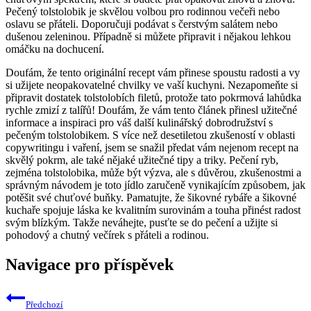
Pečený tolstolobik je skvělou volbou pro rodinnou večeři nebo
oslavu se přáteli. Doporučuji podávat s čerstvým salátem nebo
dušenou zeleninou. Případně si můžete připravit i nějakou lehkou
omáčku na dochucení.
Doufám, že tento originální recept vám přinese spoustu radosti a vy
si užijete neopakovatelné chvilky ve vaší kuchyni. Nezapomeňte si
připravit dostatek tolstolobích filetů, protože tato pokrmová lahůdka
rychle zmizí z talířů! Doufám, že vám tento článek přinesl užitečné
informace a inspiraci pro váš další kulinářský dobrodružství s
pečeným tolstolobikem. S více než desetiletou zkušeností v oblasti
copywritingu i vaření, jsem se snažil předat vám nejenom recept na
skvělý pokrm, ale také nějaké užitečné tipy a triky. Pečení ryb,
zejména tolstolobika, může být výzva, ale s důvěrou, zkušenostmi a
správným návodem je toto jídlo zaručeně vynikajícím způsobem, jak
potěšit své chuťové buňky. Pamatujte, že šikovné rybáře a šikovné
kuchaře spojuje láska ke kvalitním surovinám a touha přinést radost
svým blízkým. Takže neváhejte, pusťte se do pečení a užijte si
pohodový a chutný večírek s přáteli a rodinou.
Navigace pro příspěvek
Předchozí