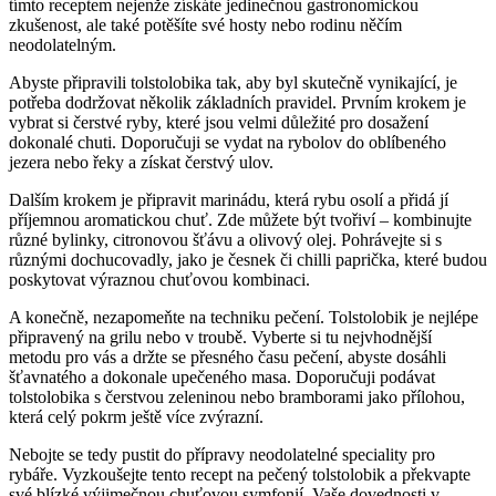
tímto receptem nejenže získáte jedinečnou gastronomickou
zkušenost, ale také potěšíte své hosty nebo rodinu něčím
neodolatelným.
Abyste připravili tolstolobika tak, aby byl skutečně vynikající, je
potřeba dodržovat několik základních pravidel. Prvním krokem je
vybrat si čerstvé ryby, které jsou velmi důležité pro dosažení
dokonalé chuti. Doporučuji se vydat na rybolov do oblíbeného
jezera nebo řeky a získat čerstvý ulov.
Dalším krokem je připravit marinádu, která rybu osolí a přidá jí
příjemnou aromatickou chuť. Zde můžete být tvořiví – kombinujte
různé bylinky, citronovou šťávu a olivový olej. Pohrávejte si s
různými dochucovadly, jako je česnek či chilli paprička, které budou
poskytovat výraznou chuťovou kombinaci.
A konečně, nezapomeňte na techniku pečení. Tolstolobik je nejlépe
připravený na grilu nebo v troubě. Vyberte si tu nejvhodnější
metodu pro vás a držte se přesného času pečení, abyste dosáhli
šťavnatého a dokonale upečeného masa. Doporučuji podávat
tolstolobika s čerstvou zeleninou nebo bramborami jako přílohou,
která celý pokrm ještě více zvýrazní.
Nebojte se tedy pustit do přípravy neodolatelné speciality pro
rybáře. Vyzkoušejte tento recept na pečený tolstolobik a překvapte
své blízké výjimečnou chuťovou symfonií. Vaše dovednosti v