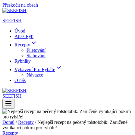
Přeskočit na obsah
SEEFISH
Úvod
Atlas Ryb
Recepty
Filetování
Stahování
Rybníky
Vybavení Pro Rybáře
Návazce
O nás
SEEFISH
Domů
/
Recepty
/
Nejlepší recept na pečený tolstolobik: Zaručeně
vynikající pokrm pro rybáře!
Recepty