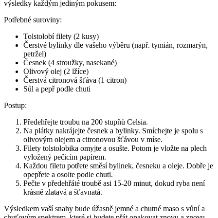
výsledky každým jediným pokusem:
Potřebné suroviny:
Tolstolobí filety (2 kusy)
Čerstvé bylinky dle vašeho výběru (např. tymián, rozmarýn,
petržel)
Česnek (4 stroužky, nasekané)
Olivový olej (2 lžíce)
Čerstvá citronová šťáva (1 citron)
Sůl a pepř podle chuti
Postup:
Předehřejte troubu na 200 stupňů Celsia.
Na plátky nakrájejte česnek a bylinky. Smíchejte je spolu s
olivovým olejem a citronovou šťávou v míse.
Filety tolstolobika omyjte a osušte. Potom je vložte na plech
vyložený pečicím papírem.
Každou filetu potřete směsí bylinek, česneku a oleje. Dobře je
opepřete a osolte podle chuti.
Pečte v předehřáté troubě asi 15-20 minut, dokud ryba není
krásně zlatavá a šťavnatá.
Výsledkem vaší snahy bude úžasně jemné a chutné maso s vůní a
chuťovým spektrem, které si budete přát opakovat znovu a znovu.