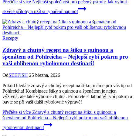
Přečtěte si více
Nejlepší společnost pro pečený pstruh: Jak vybrat
skvělé přílohy a užít si rybaření naplno!
Recepty
Zdravý a chutný recept na štiku s quinoou a
špenátem od Pohlreicha – Nejlepší rybí pokrm pro
vaši oblíbenou rybolovnou destinaci!
Od
SEEFISH
25 března, 2026
Pokud hledáte zdravý a chutný recept na štiku, máme pro vás tip od
Pohlreicha! Kombinace štiky s quinoou a špenátem je nejen
výživná, ale také výborně chutná. Připravte si lahodný rybí pokrm a
bavte se při vaší další rybolovné výpravě!
Přečtěte si více
Zdravý a chutný recept na štiku s quinoou a
špenátem od Pohlreicha – Nejlepší rybí pokrm pro vaši oblíbenou
rybolovnou destinaci!