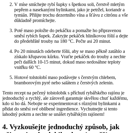
V míse smíchejte rybí šupky s špetkou soli, čerstvě mletým
pepřem a nasekanými bylinkami, jako je petržel, koriandr a
tymián. Přilijte trochu dezertního vína a šťávu z citrónu a vše
důkladně promíchejte.
Poté maso položte do pekáčku a pomažte ho připravenou
směsí rybích šupek. Zakryjte pekáček hliníkovou fólií a dejte
do předehřáté trouby na 180 °C. Pečte asi 20 minut.
Po 20 minutách odeberte fólii, aby se maso pěkně zatáhlo a
získalo křupavou kůrku. Vraťte pekáček do trouby a nechte
pečt dalších 10-15 minut, dokud maso nedosáhne teploty
vnitřku 60 °C.
Hotové tolstolobí maso podávejte s čerstvým chlebem,
bramborovým pyré nebo salátem z čerstvých zelenin.
Tento recept na pečený tolstolobik s příchutí rybářského rajónu je
jednoduchý a rychlý, ale zároveň garantuje skvělou chuť každému,
kdo si ho dá. Nebojte se experimentovat s různými bylinkami a
přidat do směsi své oblíbené ingredience. Vychutnejte si tento
lahodný pokrm a nechte se unášet rybářským rajónem!
4. Vyzkoušejte jednoduchý způsob, jak