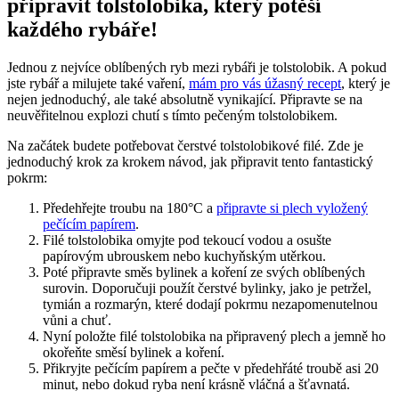
připravit tolstolobika, který potěší
každého rybáře!
Jednou z nejvíce oblíbených ryb mezi rybáři je tolstolobik. A pokud
jste rybář a milujete také vaření,
mám pro vás úžasný recept
, který je
nejen jednoduchý, ale také absolutně vynikající. Připravte se na
neuvěřitelnou explozi chutí s tímto pečeným tolstolobikem.
Na začátek budete potřebovat čerstvé tolstolobikové filé. Zde je
jednoduchý krok za krokem návod, jak připravit tento fantastický
pokrm:
Předehřejte troubu na 180°C a
připravte si plech vyložený
pečícím papírem
.
Filé tolstolobika omyjte pod tekoucí vodou a osušte
papírovým ubrouskem nebo kuchyňským utěrkou.
Poté připravte směs bylinek a koření ze svých oblíbených
surovin. Doporučuji použít čerstvé bylinky, jako je petržel,
tymián a rozmarýn, které dodají pokrmu nezapomenutelnou
vůni a chuť.
Nyní položte filé tolstolobika na připravený plech a jemně ho
okořeňte směsí bylinek a koření.
Přikryjte pečícím papírem a pečte v předehřáté troubě asi 20
minut, nebo dokud ryba není krásně vláčná a šťavnatá.