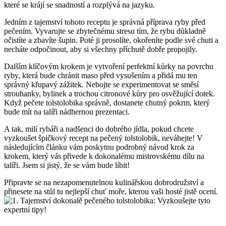
které se krájí se snadností a rozplývá na jazyku.
Jedním z tajemství tohoto receptu je správná příprava ryby před
pečením. Vyvarujte se zbytečnému stresu tím, že rybu důkladně
očistíte a zbavíte šupin. Poté ji prosolíte, okořeníte podle své chuti a
necháte odpočinout, aby si všechny příchutě dobře propojily.
Dalším klíčovým krokem je vytvoření perfektní kůrky na povrchu
ryby, která bude chránit maso před vysušením a přidá mu ten
správný křupavý zážitek. Nebojte se experimentovat se směsí
strouhanky, bylinek a trochou citronové kůry pro osvěžující dotek.
Když pečete tolstolobika správně, dostanete chutný pokrm, který
bude mít na talíři nádhernou prezentaci.
A tak, milí rybáři a nadšenci do dobrého jídla, pokud chcete
vyzkoušet špičkový recept na pečený tolstolobik, neváhejte! V
následujícím článku vám poskytnu podrobný návod krok za
krokem, který vás přivede k dokonalému mistrovskému dílu na
talíři. Jsem si jistý, že se vám bude líbit!
Připravte se na nezapomenutelnou kulinářskou dobrodružství a
přinesete na stůl tu nejlepší chuť moře, kterou vaši hosté jistě ocení.