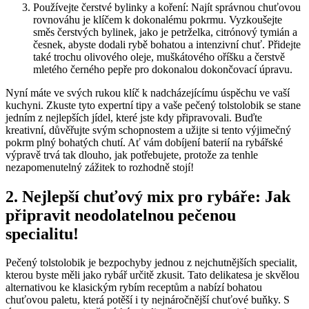
Používejte čerstvé bylinky a koření: Najít správnou chuťovou
rovnováhu je klíčem k dokonalému pokrmu. Vyzkoušejte
směs čerstvých bylinek, jako je petrželka, citrónový tymián a
česnek, abyste dodali rybě bohatou a intenzivní chuť. Přidejte
také trochu olivového oleje, muškátového oříšku a čerstvě
mletého černého pepře pro dokonalou dokončovací úpravu.
Nyní máte ve svých rukou klíč k nadcházejícímu úspěchu ve vaší
kuchyni. Zkuste tyto expertní tipy a vaše pečený tolstolobik se stane
jedním z nejlepších jídel, které jste kdy připravovali. Buďte
kreativní, důvěřujte svým schopnostem a užijte si tento výjimečný
pokrm plný bohatých chutí. Ať vám dobíjení baterií na rybářské
výpravě trvá tak dlouho, jak potřebujete, protože za tenhle
nezapomenutelný zážitek to rozhodně stojí!
2. Nejlepší chuťový mix pro rybáře: Jak
připravit neodolatelnou pečenou
specialitu!
Pečený tolstolobik je bezpochyby jednou z nejchutnějších specialit,
kterou byste měli jako rybář určitě zkusit. Tato delikatesa je skvělou
alternativou ke klasickým rybím receptům a nabízí bohatou
chuťovou paletu, která potěší i ty nejnáročnější chuťové buňky. S