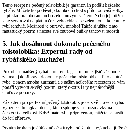
Tento recept na pečený tolstolobik je garantován potěšit každého
rybáře. Můžete ho podávat jako hlavní chod s přílohou vaší volby,
například bramborami nebo zeleninovým salátem. Nebo jej můžete
také servírovat na plátku čerstvého chleba se zeleninou jako chutný
rybí sendvič. Možností je opravdu mnoho! Takže si užijte tento
fantastický pokrm a nechte své chuťové buňky tancovat radostí!
5. Jak dosáhnout dokonale pečeného
tolstolobika: Expertní rady od
rybářského kuchaře!
Pokud jste nadšený rybář a milovník gastronomie, jistě vás bude
zajímat, jak připravit dokonale pečeného tolstolobika. Tato chutná
ryba je snem mnoha gurmánů a s naším nejlepším receptem se vám
podaří vytvořit skvělý pokrm, který okouzlí i ty nejnáročnější
chuťové pohárky.
Základem pro perfektní pečený tolstolobik je čerstvě ulovená ryba.
Vyberte si tu nejkvalitnější, která splňuje vaše požadavky na
čerstvost a velikost. Když máte rybu připravenou, můžete se pustit
do její přípravy.
Prvním krokem je důkladně očistit rybu od šupin a vykuchat ji. Poté