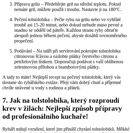
Příprava grilu – Předehřejte gril na střední teplotu. Pokud
nemáte gril, můžete použít i troubu. Nastavte ji na 180°C.
Pečení tolstolobika – Pečte rybu na grilu nebo ve vyhřáté
troubě asi 15-20 minut, nebo dokud nebude maso pevné a
snadno se oddělí od páteře. Každou stranu ryby obraťte
alespoň jednou během pečení, abyste dosáhli rovnoměrného
propečení.
Podávání – Na talíři při servírování pokropte tolstolobika
citronovou šťávou a ozdobte plátky čerstvého citronu a
petrželovým lístkem. Doporučuji podávat s vaší oblíbenou
zeleninovou přílohou a bramborovými plátky.
A tady to máte! Nejlepší recept na pečený tolstolobik, který vás
dostane do rybářského extáze. Přeji vám dobrý chutí a příjemné
chvíle strávené u vody s rodinou a přáteli.
7. Jak na tolstolobika, který rozproudí
krev v žilách: Nejlepší způsob přípravy
od profesionálního kuchaře!
Rybáři milují vzrušení, které jim přináší chytání tolstolobiků. Měkké