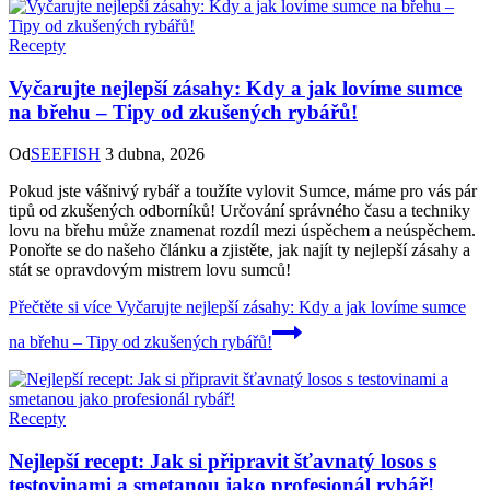
Recepty
Vyčarujte nejlepší zásahy: Kdy a jak lovíme sumce
na břehu – Tipy od zkušených rybářů!
Od
SEEFISH
3 dubna, 2026
Pokud jste vášnivý rybář a toužíte vylovit Sumce, máme pro vás pár
tipů od zkušených odborníků! Určování správného času a techniky
lovu na břehu může znamenat rozdíl mezi úspěchem a neúspěchem.
Ponořte se do našeho článku a zjistěte, jak najít ty nejlepší zásahy a
stát se opravdovým mistrem lovu sumců!
Přečtěte si více
Vyčarujte nejlepší zásahy: Kdy a jak lovíme sumce
na břehu – Tipy od zkušených rybářů!
Recepty
Nejlepší recept: Jak si připravit šťavnatý losos s
testovinami a smetanou jako profesionál rybář!