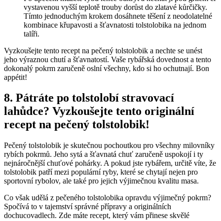
vystavenou vyšší teplotě trouby dorůst do zlatavé kůrčičky.
Tímto jednoduchým krokem dosáhnete těšení z neodolatelné
kombinace křupavosti a šťavnatosti tolstolobika na jednom
talíři.
Vyzkoušejte tento recept na pečený tolstolobik a nechte se unést
jeho výraznou chutí a šťavnatostí. Vaše rybářská dovednost a tento
dokonalý pokrm zaručeně oslní všechny, kdo si ho ochutnají. Bon
appétit!
8. Pátráte po tolstolobí stravovací
lahůdce? Vyzkoušejte tento originální
recept na pečený tolstolobik!
Pečený tolstolobik je skutečnou pochoutkou pro všechny milovníky
rybích pokrmů. Jeho sytá a šťavnatá chuť zaručeně uspokojí i ty
nejnáročnější chuťové pohárky. A pokud jste rybářem, určitě víte, že
tolstolobik patří mezi populární ryby, které se chytají nejen pro
sportovní rybolov, ale také pro jejich výjimečnou kvalitu masa.
Co však udělá z pečeného tolstolobika opravdu výjimečný pokrm?
Spočívá to v tajemství správné přípravy a originálních
dochucovadlech. Zde máte recept, který vám přinese skvělé