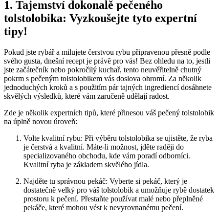
1. Tajemství dokonalě pečeného
tolstolobika: Vyzkoušejte tyto expertní
tipy!
Pokud jste rybář a milujete čerstvou rybu připravenou přesně podle
svého gusta, dnešní recept je právě pro vás! Bez ohledu na to, jestli
jste začátečník nebo pokročilý kuchař, tento neuvěřitelně chutný
pokrm s pečeným tolstolobikem vás doslova ohromí. Za několik
jednoduchých kroků a s použitím pár tajných ingrediencí dosáhnete
skvělých výsledků, které vám zaručeně udělají radost.
Zde je několik expertních tipů, které přinesou váš pečený tolstolobik
na úplně novou úroveň:
Volte kvalitní rybu: Při výběru tolstolobika se ujistěte, že ryba
je čerstvá a kvalitní. Máte-li možnost, jděte raději do
specializovaného obchodu, kde vám poradí odborníci.
Kvalitní ryba je základem skvělého jídla.
Najděte tu správnou pekáč: Vyberte si pekáč, který je
dostatečně velký pro váš tolstolobik a umožňuje rybě dostatek
prostoru k pečení. Přestaňte používat malé nebo přeplněné
pekáče, které mohou vést k nevyrovnanému pečení.