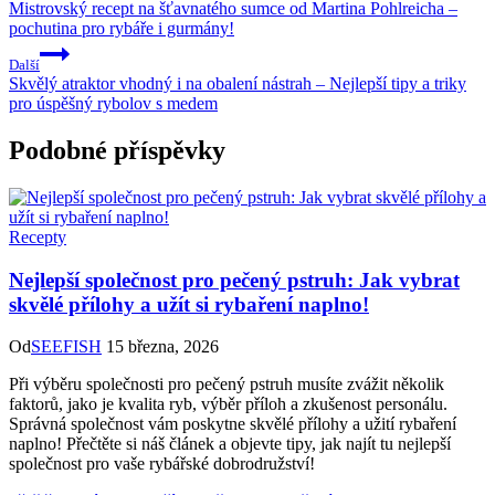
Mistrovský recept na šťavnatého sumce od Martina Pohlreicha –
pochutina pro rybáře i gurmány!
Další
Skvělý atraktor vhodný i na obalení nástrah – Nejlepší tipy a triky
pro úspěšný rybolov s medem
Podobné příspěvky
Recepty
Nejlepší společnost pro pečený pstruh: Jak vybrat
skvělé přílohy a užít si rybaření naplno!
Od
SEEFISH
15 března, 2026
Při výběru společnosti pro pečený pstruh musíte zvážit několik
faktorů, jako je kvalita ryb, výběr příloh a zkušenost personálu.
Správná společnost vám poskytne skvělé přílohy a užití rybaření
naplno! Přečtěte si náš článek a objevte tipy, jak najít tu nejlepší
společnost pro vaše rybářské dobrodružství!