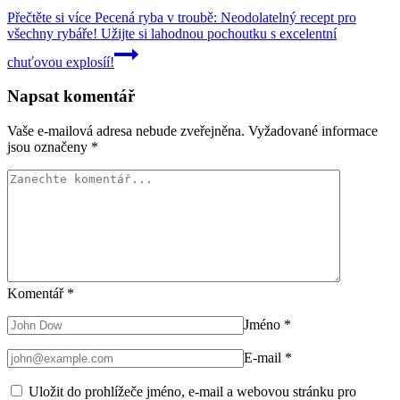
Přečtěte si více
Pecená ryba v troubě: Neodolatelný recept pro
všechny rybáře! Užijte si lahodnou pochoutku s excelentní
chuťovou explosíí!
Napsat komentář
Vaše e-mailová adresa nebude zveřejněna.
Vyžadované informace
jsou označeny
*
Komentář
*
Jméno
*
E-mail
*
Uložit do prohlížeče jméno, e-mail a webovou stránku pro