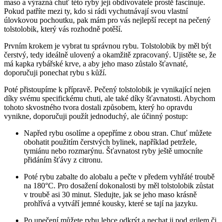
maso a výrazná chuť této ryby její obdivovatele prostě fascinuje.
Pokud patříte mezi ty, kdo si rádi vychutnávají svou vlastní
úlovkovou pochoutku, pak mám pro vás nejlepší recept na pečený
tolstolobik, který vás rozhodně potěší.
Prvním krokem je vybrat tu správnou rybu. Tolstolobik by měl být
čerstvý, tedy ideálně ulovený a okamžitě zpracovaný. Ujistěte se, že
má kapka rybářské krve, a aby jeho maso zůstalo šťavnaté,
doporučuji ponechat rybu s kůží.
Poté přistoupíme k přípravě. Pečený tolstolobik je vynikající nejen
díky svému specifickému chuti, ale také díky šťavnatosti. Abychom
tohoto skvostného tvora dostali způsobem, který ho opravdu
vynikne, doporučuji použít jednoduchý, ale účinný postup:
Napřed rybu osolíme a opepříme z obou stran. Chuť můžete
obohatit použitím čerstvých bylinek, například petržele,
tymiánu nebo rozmarýnu. Šťavnatost ryby ještě umocníte
přidáním šťávy z citronu.
Poté rybu zabalte do alobalu a pečte v předem vyhřáté troubě
na 180°C. Pro dosažení dokonalosti by měl tolstolobik zůstat
v troubě asi 30 minut. Sledujte, jak se jeho maso krásně
prohřívá a vytváří jemné kousky, které se tají na jazyku.
Po upečení můžete rybu lehce odkrýt a nechat ji pod grilem či