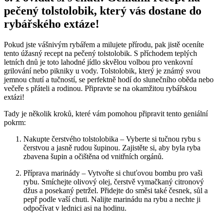
pečený tolstolobik, který vás dostane do
rybářského extáze!
Pokud jste vášnivým rybářem a milujete přírodu, pak jistě oceníte
tento úžasný recept na pečený tolstolobik. S příchodem teplých
letních dnů je toto lahodné jídlo skvělou volbou pro venkovní
grilování nebo pikniky u vody. Tolstolobik, který je známý svou
jemnou chutí a tučností, se perfektně hodí do slunečního oběda nebo
večeře s přáteli a rodinou. Připravte se na okamžitou rybářskou
extázi!
Tady je několik kroků, které vám pomohou připravit tento geniální
pokrm:
Nakupte čerstvého tolstolobika – Vyberte si tučnou rybu s
čerstvou a jasně rudou šupinou. Zajistěte si, aby byla ryba
zbavena šupin a očištěna od vnitřních orgánů.
Příprava marinády – Vytvořte si chuťovou bombu pro vaši
rybu. Smíchejte olivový olej, čerstvě vymačkaný citronový
džus a posekaný petržel. Přidejte do směsi také česnek, sůl a
pepř podle vaší chuti. Nalijte marinádu na rybu a nechte ji
odpočívat v lednici asi na hodinu.