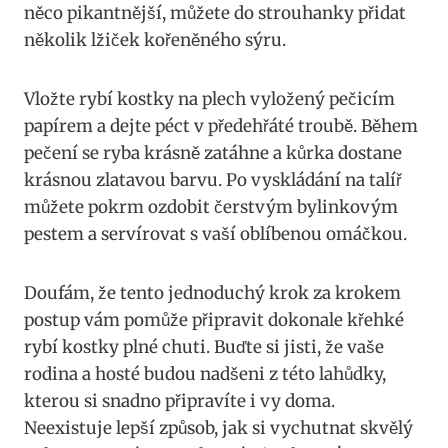
něco pikantnější, můžete do strouhanky přidat
několik lžiček kořeněného sýru.
Vložte rybí kostky na plech vyložený pečicím
papírem a dejte péct v předehřáté troubě. Během
pečení se ryba krásně zatáhne a kůrka dostane
krásnou zlatavou barvu. Po vyskládání na talíř
můžete pokrm ozdobit čerstvým bylinkovým
pestem a servírovat s vaší oblíbenou omáčkou.
Doufám, že tento jednoduchý krok za krokem
postup vám pomůže připravit dokonale křehké
rybí kostky plné chuti. Buďte si jisti, že vaše
rodina a hosté budou nadšeni z této lahůdky,
kterou si snadno připravíte i vy doma.
Neexistuje lepší způsob, jak si vychutnat skvělý