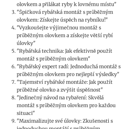
olovkem a přilákat ryby k lovnému místu"
"Špičková rybářská montáž s průběžným
olovkem: Získejte úspěch na rybníku!"
"Vyzkoušejte výjimečnou montáž s
průběžným olovkem a získejte větší rybí
úlovky"
"Rybářská technika: Jak efektivně použít
montáž s průběžným olovkem"
"Rybářský expert radí: Jednoduchá montáž s
průběžným olovkem pro nejlepší výsledky"
"Tajemství rybářské montáže: Jak použít
průběžné olovko a zvýšit úspěšnost"
"Jedinečný návod na rybaření: Skvělá
montáž s průběžným olovkem pro každou
situaci"
"Maximalizujte své úlovky: Zkušenosti s
jednoduchou montáží s průběžným