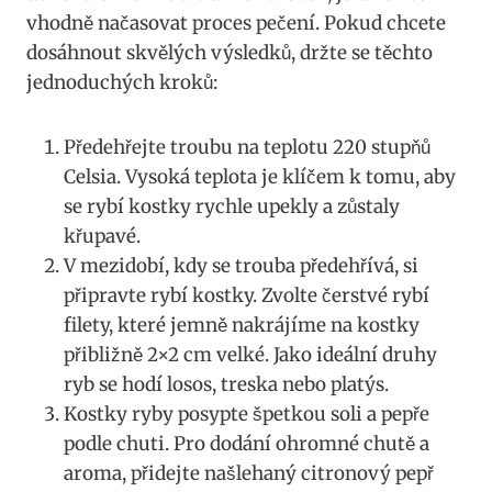
vhodně načasovat proces pečení. Pokud chcete
dosáhnout skvělých výsledků, držte se těchto
jednoduchých kroků:
Předehřejte troubu na teplotu 220 stupňů
Celsia. Vysoká teplota je klíčem k tomu, aby
se rybí kostky rychle upekly a zůstaly
křupavé.
V mezidobí, kdy se trouba předehřívá, si
připravte rybí kostky. Zvolte čerstvé rybí
filety, které jemně nakrájíme na kostky
přibližně 2×2 cm velké. Jako ideální druhy
ryb se hodí losos, treska nebo platýs.
Kostky ryby posypte špetkou soli a pepře
podle chuti. Pro dodání ohromné chutě a
aroma, přidejte našlehaný citronový pepř