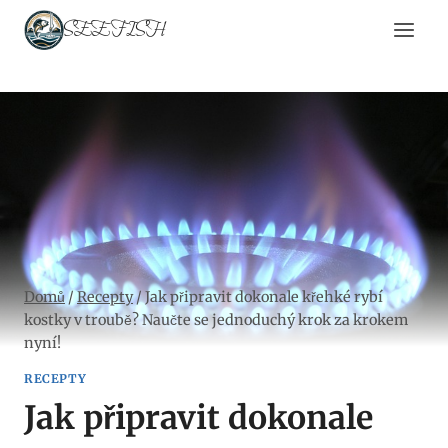
Přeskočit
SEEFISH
na
obsah
Domů
/
Recepty
/
Jak připravit dokonale křehké rybí
kostky v troubě? Naučte se jednoduchý krok za krokem
nyní!
RECEPTY
Jak připravit dokonale