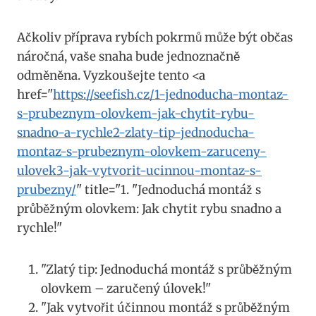
Ačkoliv příprava rybích pokrmů může být občas
náročná, vaše snaha bude jednoznačně
odměněna. Vyzkoušejte tento <a
href="
https://seefish.cz/1-jednoducha-montaz-
s-prubeznym-olovkem-jak-chytit-rybu-
snadno-a-rychle2-zlaty-tip-jednoducha-
montaz-s-prubeznym-olovkem-zaruceny-
ulovek3-jak-vytvorit-ucinnou-montaz-s-
prubezny/
" title="1. "Jednoduchá montáž s
průběžným olovkem: Jak chytit rybu snadno a
rychle!"
"Zlatý tip: Jednoduchá montáž s průběžným
olovkem – zaručený úlovek!"
"Jak vytvořit účinnou montáž s průběžným