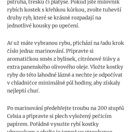
pstruha, tresku či platýse. Pokud jste milovník
rybích kostek s křehkou kůrkou, zvolte tuhevší
druhy ryb, které se krásně rozpadají na
jednotlivé kousky po upečení.
Ať už máte vybranou rybu, přichází na řadu krok
číslo jedna: marinování. Připravte si
aromatičkou směs z bylinek, citrónové šťávy a
extra panenského olivového oleje. Vložte kostky
ryby do této lahodné lázně a nechte je odpočívat
v chladničce minimálně půl hodiny, aby získaly
nejlepší chuť.
Po marinování předehřejte troubu na 200 stupňů
Celsia a připravte si plech vyložený pečicím
papírem. Pořádně vysušte rybí kostky
ubrouskem a obalte je jemně ve strouhance.