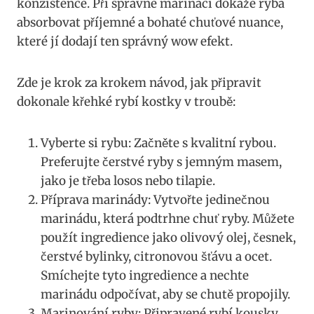
konzistence. Při správné marinaci dokáže ryba
absorbovat příjemné a bohaté chuťové nuance,
které jí dodají ten správný wow efekt.
Zde je krok za krokem návod, jak připravit
dokonale křehké rybí kostky v troubě:
Vyberte si rybu: Začněte s kvalitní rybou.
Preferujte čerstvé ryby s jemným masem,
jako je třeba losos nebo tilapie.
Příprava marinády: Vytvořte jedinečnou
marinádu, která podtrhne chuť ryby. Můžete
použít ingredience jako olivový olej, česnek,
čerstvé bylinky, citronovou šťávu a ocet.
Smíchejte tyto ingredience a nechte
marinádu odpočívat, aby se chutě propojily.
Marinování ryby: Připravené rybí kousky