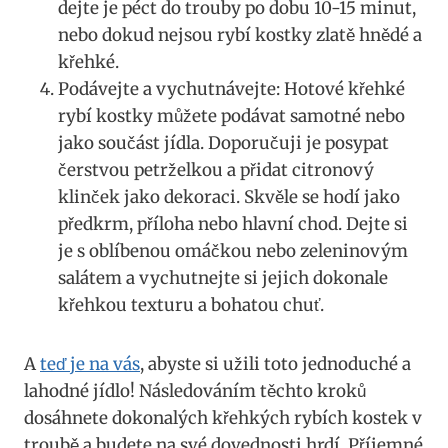
dejte je péct do trouby po dobu 10-15 minut,
nebo dokud nejsou rybí kostky zlatě hnědé a
křehké.
Podávejte a vychutnávejte: Hotové křehké
rybí kostky můžete podávat samotné nebo
jako součást jídla. Doporučuji je posypat
čerstvou petrželkou a přidat citronový
klinček jako dekoraci. Skvěle se hodí jako
předkrm, příloha nebo hlavní chod. Dejte si
je s oblíbenou omáčkou nebo zeleninovým
salátem a vychutnejte si jejich dokonale
křehkou texturu a bohatou chuť.
A
teď je na vás
, abyste si užili toto jednoduché a
lahodné jídlo! Následováním těchto kroků
dosáhnete dokonalých křehkých rybích kostek v
troubě a budete na své dovednosti hrdí. Příjemné