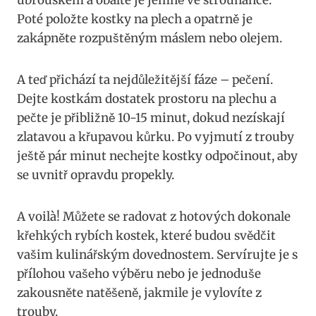
Poté položte kostky na plech a opatrně je
zakápněte rozpuštěným máslem nebo olejem.
A teď přichází ta nejdůležitější fáze – pečení.
Dejte kostkám dostatek prostoru na plechu a
pečte je přibližně 10-15 minut, dokud nezískají
zlatavou a křupavou kůrku. Po vyjmutí z trouby
ještě pár minut nechejte kostky odpočinout, aby
se uvnitř opravdu propekly.
A voilà! Můžete se radovat z hotových dokonale
křehkých rybích kostek, které budou svědčit
vašim kulinářským dovednostem. Servírujte je s
přílohou vašeho výběru nebo je jednoduše
zakousněte natěšeně, jakmile je vylovíte z
trouby.