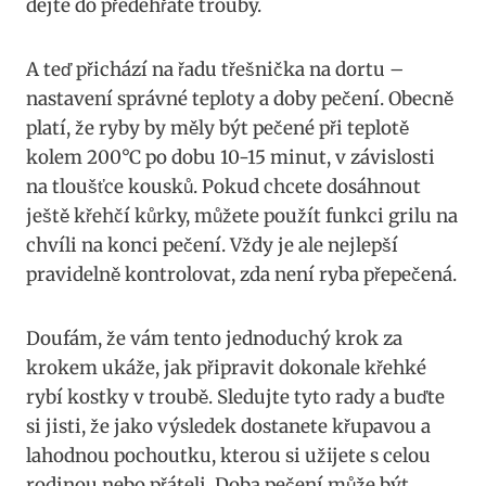
dejte do předehřáté trouby.
A teď přichází na řadu třešnička na dortu –
nastavení správné teploty a doby pečení. Obecně
platí, že ryby by měly být pečené při teplotě
kolem 200°C po dobu 10-15 minut, v závislosti
na tloušťce kousků. Pokud chcete dosáhnout
ještě křehčí kůrky, můžete použít funkci grilu na
chvíli na konci pečení. Vždy je ale nejlepší
pravidelně kontrolovat, zda není ryba přepečená.
Doufám, že vám tento jednoduchý krok za
krokem ukáže, jak připravit dokonale křehké
rybí kostky v troubě. Sledujte tyto rady a buďte
si jisti, že jako výsledek dostanete křupavou a
lahodnou pochoutku, kterou si užijete s celou
rodinou nebo přáteli. Doba pečení může být