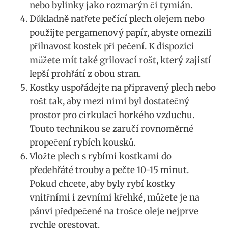
nebo bylinky jako rozmarýn či tymián.
Důkladně natřete pečící plech olejem nebo
použijte pergamenový papír, abyste omezili
přilnavost kostek při pečení. K dispozici
můžete mít také grilovací rošt, který zajistí
lepší prohřátí z obou stran.
Kostky uspořádejte na připravený plech nebo
rošt tak, aby mezi nimi byl dostatečný
prostor pro cirkulaci horkého vzduchu.
Touto technikou se zaručí rovnoměrné
propečení rybích kousků.
Vložte plech s rybími kostkami do
předehřáté trouby a pečte 10-15 minut.
Pokud chcete, aby byly rybí kostky
vnitřními i zevními křehké, můžete je na
pánvi předpečené na trošce oleje nejprve
rychle orestovat.