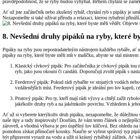
pravděpodobnost, že se ryby budou vyhýbat. ⁣Během chytání se zaměřt
Ať⁢ už jste začátečník nebo zkušený rybář, chytání​ ryb s pipáky je‌ umě
Nezapomeňte si⁣ také​ užívat přírodu a relaxaci, kterou rybaření‍ přináš
8. Nevšední druhy pipáků na ryby,⁣ které⁤ 
Pipáky na ryby jsou nepostradatelným nástrojem každého ‌rybáře, ať už
pipáky na ryby,​ které⁢ byste měli mít‍ v​ malíčku, abyste se stal‍ mistre
Klasický cívkový pipák: Pro začátečníka je cívkový pipák‍ tou n
ryb, jako jsou okouni či candáti.‌ Doporučuji zvolit pipák s nast
Feederový pipák: Pokud⁢ rádi rybaříte⁢ ve stojatých vodách nebo
vzdálenějších míst. Feederový pipák je ideální pro⁤ lov kaprů, ce
Prutový‌ pipák: Pro‌ ty, kteří ⁣mají rádi⁣ výzvy a chtějí zažít r
jakékoliv druhy ‍ryb ⁣a na jakémkoliv povrchu. Vzhledem k jeho
Ať už si vyberete kterýkoliv⁢ druh ‌pipáku, nezapomeňte, že důležitou 
naše tipy a rady‍ inspirovaly! Doufám, že vám tento článek o nejlepší
zároveň, a ‌vhodná výbava je pro úspěšný lov klíčová. Bez ohledu ‍na‍ 
pomohou získat přímočaré kousky. Naučte se vybrat ⁢správný typ pipáku
být připraveni vyrazit na vodu a ⁤užít si krásný rybářský zážitek. Ať⁢