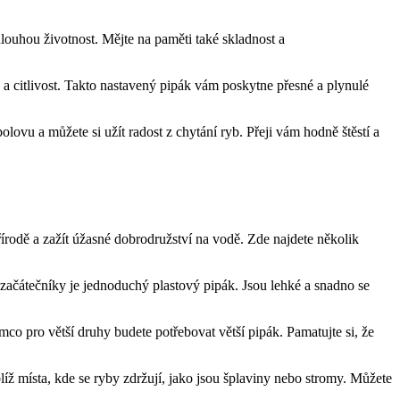
dlouhou⁤ životnost. Mějte na paměti také skladnost a
du a citlivost. Takto nastavený pipák vám ⁤poskytne přesné a plynulé
lovu a můžete si ⁢užít radost z chytání ryb. Přeji vám hodně štěstí a
řírodě a ⁤zažít úžasné dobrodružství na vodě. Zde najdete několik
ro začátečníky je jednoduchý plastový pipák. Jsou lehké a snadno se
co pro větší druhy budete⁤ potřebovat větší pipák.⁢ Pamatujte si, že
íž⁢ místa, kde se ryby zdržují, jako jsou⁣ šplaviny nebo ⁤stromy. Můžete