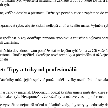
‌přilákání ryb. Vyberte si nástrahu na ‍základě typu ryb, které ⁢lovíte,
uh ryb.
největšího dosahu a přesnosti. Držte tyč pevně v ruce a zapřete se do země
 ​zpracovat rybu, abyste získali nejlepší chuť a kvalitu masa. Vyjměte rybu
a bezpečnost. Vždy dodržujte pravidla rybolovu a zajistěte⁢ si výbavu o
uli zraněním.
ení těchto dovedností vám pomůže stát se lepším rybářem a zvýšit vaše 
ionál. Buďte trpěliví, zkoušejte nové ⁣techniky‌ a především si užívejte 
et: Tipy ‍a triky od‌ profesionálů
tečníky může jejich správné⁢ použití udělat velký ⁤rozdíl. Pokud se také
 nástrahový materiál. Doporučuji použít kvalitní umělé nástrahy, které se
e⁢ reakce ryb. ‌Nezapomeňte, že ⁤každá⁤ ryba má své ​vlastní preference.
vytvořit⁣ co nejmenší rušení ⁤na hladině vody, aby se ryby nedostaly do