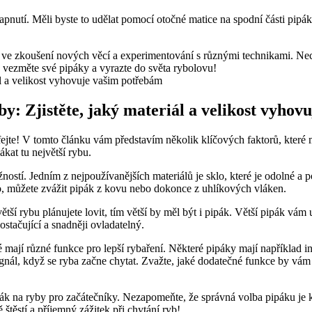
utí. Měli byste to udělat pomocí otočné matice na spodní části pipáku. ‌U
ve zkoušení nových věcí ⁢a⁣ experimentování s různými⁢ technikami. ‌Nech
 vezměte své pipáky a vyrazte do světa rybolovu!
y: Zjistěte, jaký materiál a velikost ⁢vyhov
ufejte! V tomto článku vám představím několik klíčových faktorů, které m
at tu největší‌ rybu.
ostí. Jedním z nejpoužívanějších materiálů je sklo, které je odolné a pos
, můžete zvážit ‌pipák z kovu nebo‍ dokonce z uhlíkových vláken.
tší rybu plánujete lovit, tím větší​ by měl​ být i​ pipák. Větší pipák vám
ostačující a snadněji ovladatelný.
ají různé funkce pro lepší⁢ rybaření. Některé pipáky mají například in
nál, když se ryba začne chytat.‌ Zvažte, jaké dodatečné funkce⁤ by vám 
pipák na ryby pro začátečníky. Nezapomeňte, že správná volba pipáku j
štěstí a příjemný zážitek při⁣ chytání ryb!