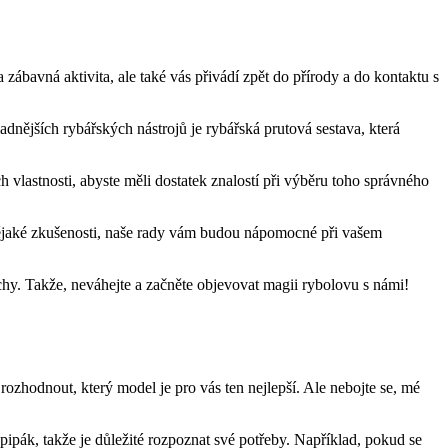
zábavná ⁣aktivita, ‌ale také vás přivádí⁤ zpět do přírody a do kontaktu s
dnějších rybářských nástrojů je​ rybářská prutová sestava, která
vlastnosti, abyste měli dostatek znalostí‍ při výběru toho správného
te nějaké zkušenosti, naše rady vám budou nápomocné při vašem
pěchy. Takže, neváhejte a začněte objevovat magii rybolovu s námi!
ozhodnout, který model je‌ pro vás ten nejlepší. ⁢Ale nebojte se, mé
 pipák, takže je důležité rozpoznat ​své potřeby. Například, pokud se