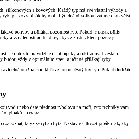
h, ‌silikonových a kovových.⁤ Každý typ má‌ své vlastní výhody a​
hy ryb, plastový pipák by mohl být ideální volbou, zatímco pro větší
kavé pohyby a přilákal pozornost ryb. Pokud‍ je ‌pipák příliš ​
 a vzdálenosti od hladiny, abyste zjistili, která pozice⁢ je
t. Je důležité pravidelně čistit pipáky a odstraňovat veškeré
ky budou vždy v optimálním stavu a účinně‍ přilákají ryby.
ravidelná​ údržba jsou⁤ klíčové pro úspěšný lov ryb. Pokud dodržíte
by
adkou vodu ​nebo dáte přednost rybolovu⁢ na⁣ moři, tyto techniky vám
vání pipáků na ryby:
 rozpoznat, když se ryba chytá. Nastavte citlivost pipáku tak, aby