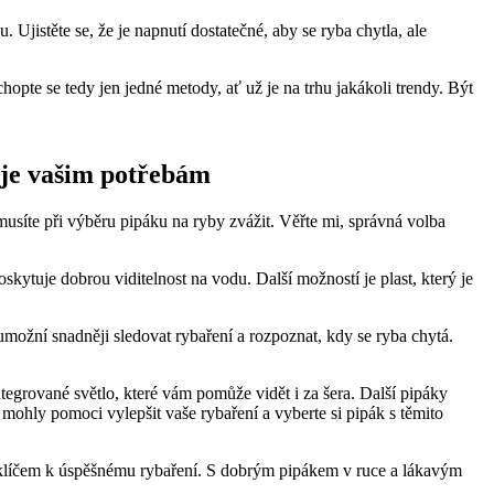
jistěte se, že je napnutí dostatečné, ‌aby se ⁤ryba chytla, ale
opte se tedy jen jedné metody, ať už​ je na trhu jakákoli trendy. Být
uje ⁢vašim ⁣potřebám
usíte při⁢ výběru pipáku na ryby zvážit. ‍Věřte mi, správná⁣ volba
kytuje dobrou viditelnost na⁣ vodu. Další možností je⁢ plast, který je
 umožní snadněji sledovat rybaření a rozpoznat,​ kdy se ⁣ryba chytá.
tegrované světlo, které​ vám pomůže vidět i za šera. Další pipáky
mohly pomoci vylepšit vaše rybaření a vyberte si‌ pipák⁢ s těmito
e klíčem k úspěšnému rybaření. S dobrým pipákem v ruce a lákavým