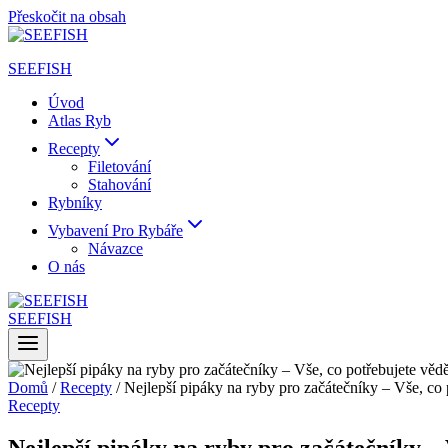
Přeskočit na obsah
SEEFISH
Úvod
Atlas Ryb
Recepty
Filetování
Stahování
Rybníky
Vybavení Pro Rybáře
Návazce
O nás
SEEFISH
Domů
/
Recepty
/
Nejlepší pipáky na ryby pro začátečníky – Vše, co 
Recepty
Nejlepší pipáky na ryby pro začátečníky – 