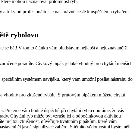
, které mohou naznačovat přítomnost ryb.
y a triky od profesionálů ⁤jste na‌ správné cestě k⁢ úspěšnému rybaření.
větě rybolovu
íte se bát! V tomto článku vám představím nejlepší a nejuznávanější
zaručeně poradíte. Cívkový​ pipák ⁤je​ také vhodný pro chytání menších
e speciálním​ systémem navijáku, který vám umožní posílat nástrahu do‌
onální a vhodný pro zkušené ​rybáře. S prutovým pipákem můžete chytat
ka. Přejeme vám hodně​ úspěchů při chytání ryb a doufáme,⁢ že vás⁣
rady. Chytání ryb může být vzrušující a ‍odpočinkovou ⁣aktivitou
áte určitou zkušenost, důvěřujte kvalitním pipákům, ‍které vám
stavení či jasná signalizace záběru. S těmito⁤ vědomostmi byste měli‍