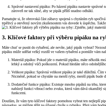
Správné nastavení pipáku: Po házení pipáku nastavte správné napn
zároveň ne‍ tak silné, aby se pipák příliš snadno odhákl.
Pamatujte si, že obrovská část zábavy ‍spojená s chytáním ryb spočívá 
trpělivý a ⁤otevřený novým zkušenostem vás dovede k úspěchu. Takže
3. Klíčové faktory při výběru⁣ pipáku na ryb
Máte chuť se ‍pustit do rybaření, ale nevíte, jaký pipák‌ vybrat? ⁢Nezo
pipáku může‍ udělat velký rozdíl ve vašem ⁤rybaření a pomůže vám nalák
Materiál pipáku: Pokud jde o materiál pipáku, ‍máte několik možn
lehký a odolný vůči poškození. Pokud hledáte něco‍ odolnějšího
Velikost ‌pipáku: Správná velikost pipáku je také důležitá. Čím vě
Nicméně, ⁢pokud se ⁤chystáte na menší ryby, menší‌ pipák bude d
Dodatečné funkce pipáku: Existuje mnoho pipáků na trhu, které m
nabízejí funkci⁣ vibrací nebo zvuku, která vám dává okamžitý sig
funkcemi.
Doufám, že vám tyto klíčové ⁣faktory ⁢pomohou vybrat ten nejlepší 
návnadou, se můžete těšit na úžasné ​chvíle⁤ u rybníka. Přeji vám hodně‌ 