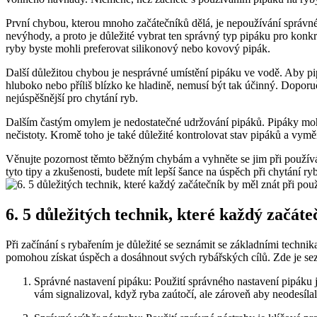
První chybou, kterou mnoho ​začátečníků dělá, ⁢je nepoužívání‌ správn
nevýhody, a ‌proto je důležité vybrat ten správný typ pipáku ‍pro konkr
ryby byste ⁢mohli preferovat silikonový nebo kovový ‍pipák.
Další důležitou chybou je nesprávné umístění pipáku ve vodě. Aby pipák
hluboko nebo příliš blízko ke hladině, nemusí být tak účinný. ‌Doporuč
nejúspěšnější pro ​chytání ryb.
Dalším častým omylem⁣ je nedostatečné udržování pipáků. Pipáky mohou 
⁤nečistoty. Kromě toho je také důležité kontrolovat‍ stav pipáků a vym
Věnujte pozornost těmto běžným chybám a vyhněte se ⁣jim⁢ při používán
tyto tipy a zkušenosti, budete mít lepší šance na úspěch při chytání⁢ ry
6. 5 důležitých technik, které⁤ každý začát
Při začínání s rybařením je důležité se seznámit se základními technika
pomohou získat úspěch a dosáhnout svých rybářských cílů. Zde je‌ sez
Správné nastavení pipáku: Použití správného nastavení pipáku j
vám signalizoval, když ryba zaútočí,⁢ ale zároveň aby neodesílal