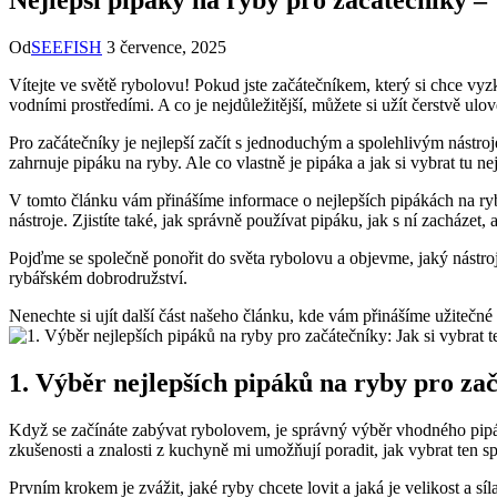
Od
SEEFISH
3 července, 2025
Vítejte ve světě rybolovu! Pokud jste začátečníkem, ⁢který si chce vyzko
vodními ⁣prostředími.⁤ A co je ‌nejdůležitější, můžete si užít čerstvě⁢ 
Pro začátečníky je‍ nejlepší⁢ začít s jednoduchým a spolehlivým nástro
zahrnuje pipáku na ryby. Ale co vlastně‍ je ⁢pipáka a jak si vybrat tu ne
V tomto článku vám přinášíme informace o nejlepších pipákách na ryby 
nástroje. Zjistíte také, jak správně používat pipáku, jak ⁤s ní zacházet,
Pojďme ‌se​ společně ponořit⁣ do světa ​rybolovu a objevme, jaký nást
rybářském dobrodružství.
Nenechte si ujít ‌další část našeho článku, kde‍ vám přinášíme⁤ užiteč
1. Výběr nejlepších pipáků na ryby pro ‍za
Když se začínáte zabývat rybolovem, je správný výběr ⁤vhodného pipáku​
zkušenosti a znalosti​ z kuchyně mi umožňují poradit, jak ‌vybrat ten 
Prvním ⁢krokem je zvážit, jaké ryby chcete⁢ lovit a jaká je velikost a 