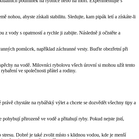
 a aktuálních podmínek na rybníce nebo na moři. Experimentujte s
 ⁤nohou, abyste získali⁣ stabilitu. Sledujte, kam pipák letí a získáte-li
 z vody s opatrností‌ a rychle ji zabijte. Následně ji očistěte a
chranných pomůcek, například záchranné vesty. Buďte obezřetní při
úspěchy na vodě. ​Milovníci rybolovu všech úrovní si mohou užít tento
rybaření ve ‌společnosti přátel a rodiny.
 právě chystáte na ‍rybářský výlet a chcete se dozvědět všechny‌ tipy a
 pohybují přirozeně ve vodě a‌ přitahují ryby. Pokud nejste jistí,
 stresu. Dobré je také zvolit místo s klidnou vodou, kde je menší