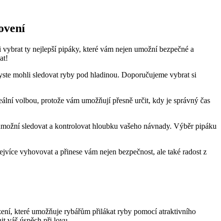
lovení
 vybrat ty​ nejlepší pipáky, které vám nejen umožní bezpečné a
at!
abyste mohli sledovat ryby pod hladinou. Doporučujeme vybrat si‍
eální volbou, protože vám umožňují přesně ‌určit, kdy je správný čas
umožní sledovat a kontrolovat hloubku ‌vašeho návnady. Výběr pipáku
nejvíce vyhovovat a přinese vám nejen bezpečnost, ale také radost z
zení, ⁣které umožňuje ‍rybářům přilákat ryby pomocí atraktivního
t váš úspěch při lovu.