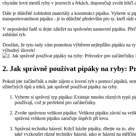
chystáte lovit ⁤menší ryby v jezerech a ​řekách, doporučuji zvolit lehčí
Dále je důležité zohlednit ⁣materiály a konstrukci pipáku. Vyberte si p
transportovatelnost pipáku ​- je to důležité především pro ty, kteří ​rádi‌
V neposlední řadě si⁢ dejte ⁤záležet na správném nastavení pipáku. Přeč
zabírání ⁣ryb.
Doufám, že‌ tyto rady vám pomohou výběrem‌ nejlepšího pipáku na ryby p
výhodný úlovek!
2. Jak⁢ správně používat pipáky na ryby: 
Pokud‍ jste začátečník a máte zájem o lovení ryb s pomocí pipáků, ⁣nem
užitečných ⁤tipů ⁣a triků, ‍jak správně používat pipáky na ⁣ryby.
Vyberte si správný‍ typ pipáku:​ Existuje mnoho různých typů pip
používají, což je ‌perfektní pro začátečníky.
Zvolte správnou velikost pipáku: Velikost pipáku závisí na velik
správná velikost pipáku zaručuje úspěch při‍ lovu.
Správná technika házení: Když házíte pipáky, dbejte na ⁣to, aby 
také vyzkoušet různé techniky‌ házení, jako je ‌házení na mělčinu