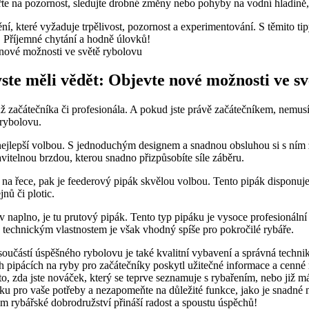
e na pozornost, sledujte drobné změny⁣ nebo pohyby na vodní ⁣hladině
ní,⁢ které vyžaduje trpělivost, pozornost a experimentování.⁢ S těmito tip
í. ​Příjemné chytání a hodně úlovků!
byste měli vědět: Objevte nové možnosti ve s
 ⁣začátečníka či profesionála. A pokud⁣ jste‍ právě začátečníkem, nemus
m rybolovu.
ejlepší⁣ volbou. S jednoduchým designem a snadnou obsluhou si ⁣s ⁤ním 
avitelnou‌ brzdou, kterou‌ snadno přizpůsobíte síle záběru.
⁤ na řece, pak je feederový pipák skvělou volbou. Tento pipák disponuj
jnů či plotic.
ybolov naplno, je tu prutový ⁤pipák. Tento typ ⁤pipáku je ​vysoce profesi
 technickým vlastnostem je ​však vhodný spíše pro pokročilé rybáře.
součástí úspěšného rybolovu je ‌také kvalitní vybavení a správná techni
ch pipácích na ryby pro začátečníky poskytl ​užitečné informace a cenné 
to, zda jste nováček, který se teprve seznamuje s rybařením,​ nebo již m
 pro vaše potřeby a nezapomeňte na důležité funkce, jako je snadné ⁤na
 vám rybářské dobrodružství přináší radost a spoustu úspěchů!