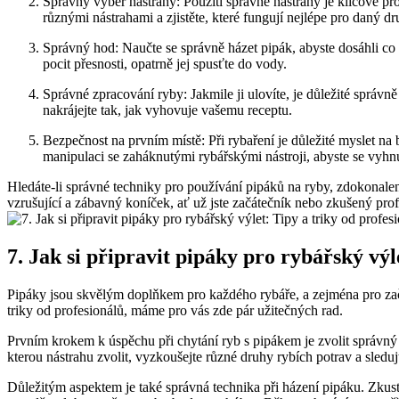
Správný výběr nástrahy: Použití správné nástrahy je klíčové pro 
různými ⁤nástrahami a zjistěte,⁣ které fungují nejlépe pro daný⁢ dr
Správný hod:​ Naučte se správně ⁤házet pipák, abyste dosáhli ⁤co 
pocit přesnosti, opatrně jej​ spusťte do vody.
Správné zpracování ryby: Jakmile ji ulovíte, ⁢je důležité ⁢správně
nakrájejte tak,⁤ jak vyhovuje vašemu receptu.
Bezpečnost⁣ na prvním místě: Při rybaření je důležité myslet n
‌manipulaci se zaháknutými rybářskými ⁢nástroji, abyste se vyhn
Hledáte-li ‍správné techniky pro používání pipáků⁣ na ryby, zdokonal
vzrušující a ‌zábavný koníček, ať už jste začátečník nebo zkušený profes
7. Jak​ si připravit pipáky pro​ rybářský výl
Pipáky​ jsou skvělým doplňkem​ pro každého rybáře, a⁤ zejména pro‌ začá
triky ⁣od profesionálů, máme pro vás zde pár užitečných rad.
Prvním ​krokem k úspěchu⁣ při chytání ryb s⁣ pipákem je zvolit správný​
kterou nástrahu zvolit, vyzkoušejte různé druhy rybích potrav a sledujt
Důležitým aspektem je také správná technika při házení pipáku. Zkuste 