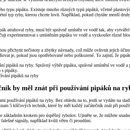
ého typu pipáku. Existuje ⁢mnoho různých typů‌ pipáků, včetně plastovýc
étní⁣ typ ryby, kterou chcete‌ lovit. Například, pokud chytáte menší dru
 atrahoval ryby, musí být správně umístěn ve vodě tak, aby vytvářel ​lá
uji experimentovat s ⁣umístěním pipáku ve vodě a vyzkoušet různé ‍hloubky
přichytit‍ nečistoty a zbytky návnady, což může ovlivnit jejich účinnos
ěňovat je, pokud⁢ jsou opotřebované nebo poškozené. To zajistí, že pipá
í pipáků⁣ na ryby. Správný výběr pipáku,⁤ správné umístění ve vodě a p
b s pipáky.
ečník by měl znát ⁢při používání pipáků na ry
mi používání pipáků na ryby. Bez ohledu ‌na⁤ to, jestli se vydáte ‌na sl
nam 5 klíčových technik, které by měl každý začátečník znát při⁣ použí
e základním krokem pro ​úspěšný rybolov. Ujistěte se, že můžete snadno
 falešné signály, například kvůli větru‍ či proudům.