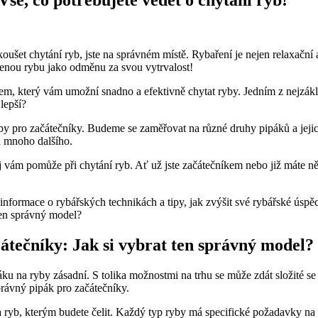
ušet chytání ryb,‍ jste na správném místě. Rybaření je nejen relaxační a 
ulovenou rybu jako odměnu za svou vytrvalost!
jem, který vám umožní snadno ‍a efektivně chytat ryby. Jedním z nejzákla
jlepší?
pro⁢ začátečníky. Budeme se zaměřovat⁤ na různé druhy pipáků⁢ a jejich 
 a mnoho⁢ dalšího.
roj vám pomůže při chytání ryb. Ať už ‌jste⁣ začátečníkem ‍nebo již má
né informace o rybářských technikách a‍ tipy, jak zvýšit své rybářské ús
čátečníky: Jak si vybrat ten správný model?
 na ryby zásadní. S tolika možnostmi na trhu se může​ zdát složité se r
správný pipák pro začátečníky.
‍síla⁣ ryb, kterým budete čelit. Každý typ ryby má specifické požadavky na