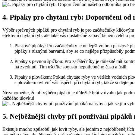
4. Pipáky pro chytání ryb: Doporučení od ⁤n
Výběr⁣ správných pipáků⁢ pro chytání ryb je pro začátečníky‌ klíčový
efektivní chytání ryb, ale také vás dostatečně zabaví během celého pro
Plastové pipáky:⁤ Pro začátečníky⁣ je nejlepší volbou plastové ⁤
pipáky s ‌různými barvami, aby⁣ se co⁢ nejlépe přizpůsobily⁤ p
Pipáky s pevnou špičkou: Pro začátečníky je důležité mít kontro
na zvednutí. Tím ušetříte spoustu⁤ nepotřebného času a úsilí.
Pipáky s plovákem: Pokud ​chytáte ryby ve větších vodních pl
s plovákem ovlivní váš úspěch při chytání ryb, takže si dejte p
Nezapomeňte, že při výběru pipáků je důležité ⁤brát v úvahu jak podmí
každého úlovku!
5. Nejběžnější ⁤chyby při používání pipáků
Existuje mnoho způsobů, jak ‍lovit ryby, ale jedním​ z nejoblíbenějšíc
vonného návnady. Nicméně, než začnete s používáním pipáků na ryby,