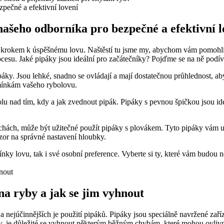
ašeho odborníka pro bezpečné⁣ a ‌efektivní⁤ 
m krokem k úspěšnému⁣ lovu. ⁤Naštěstí tu⁣ jsme my, abychom vám pomohli
cesu. Jaké pipáky jsou ideální ‍pro začátečníky? Pojďme ‍se na ně⁢ podív
pipáky. Jsou lehké, snadno se ovládají a ‌mají dostatečnou průhlednost, 
odmínkám vašeho rybolovu.
lu nad tím, kdy a jak zvednout pipák. Pipáky s pevnou špičkou⁢ jsou id
ochách, může být užitečné použít pipáky s plovákem. Tyto pipáky vám 
ozor na správné nastavení hloubky.
nky lovu, tak i své osobní preference. Vyberte si ty,⁣ které vám budou 
 na ryby a jak se jim vyhnout
h a nejúčinnějších je použití pipáků. Pipáky jsou speciálně navržené zaří
 je důležité ​se vyhnout některým běžným chybám, které mohou ovlivni