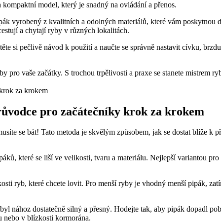
‌ a kompaktní‍ model, ⁤který je snadný na ovládání a přenos.
ipák vyrobený ⁤z kvalitních a odolných materiálů, které‌ vám poskytnou​ 
 cestují a chytají‌ ryby v různých lokalitách.
těte si pečlivě ​návod k⁤ použití a naučte se správně nastavit cívku, brz
ro vaše začátky. S trochou trpělivosti⁤ a praxe se stanete ⁢mistrem rybo
Průvodce pro začátečníky krok za ⁢krokem
usíte se ⁢bát! Tato metoda je‌ skvělým způsobem, jak​ se dostat blíže k p
áků, které se liší ​ve velikosti, tvaru a materiálu. Nejlepší variantou p
osti ryb, které chcete lovit. Pro menší ryby je vhodný menší pipák, zatím
byl nához dostatečně ​silný a přesný. ⁢Hodejte tak, aby pipák dopadl pobl
 nebo v ‌blízkosti ⁣kormorána.