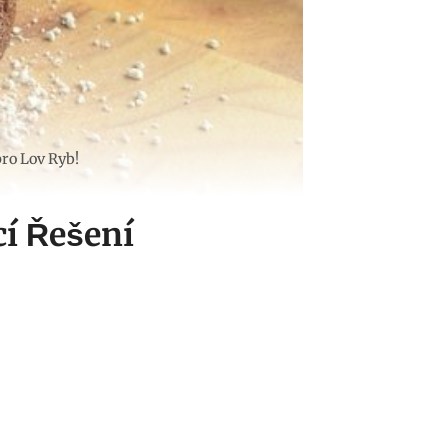
ro Lov Ryb!
í Řešení