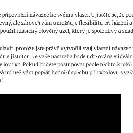
řipevnění návazce ke svému​ vlasci. Ujistěte ​se, ⁤že ⁢p
evný, ale zároveň⁣ vám umožňuje flexibilitu při házení ‌
použít klasický olověný uzel,⁤ který je spolehlivý a sna
 slavit, protože jste právě vytvořili svůj vlastní návaze
du s jistotou, že vaše nástraha ⁤bude ⁢udržována v ideáln
 ⁢lov ryb. Pokud budete postupovat podle těchto kroků⁢
ývá​ mi než vám‍ popřát hodně úspěchu při rybolovu‌ s v
u!