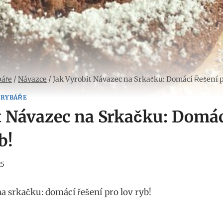
báře
/
Návazce
/
Jak Vyrobit Návazec na Srkačku: Domácí Řešení p
 RYBÁŘE
t Návazec na Srkačku: Domác
b!
25
a srkačku: ‍domácí řešení pro lov ryb!