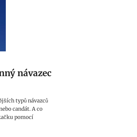
činný návazec
žnějších typů návazců
nebo candát. A ⁣co
srkačku pomocí