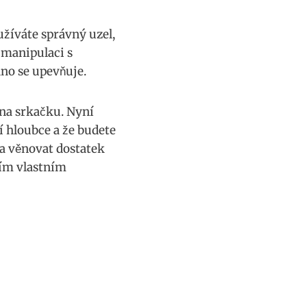
oužíváte správný uzel,
a manipulaci s
dno se upevňuje.
c na srkačku. Nyní
í hloubce a že ⁣budete
 a věnovat dostatek
aším vlastním