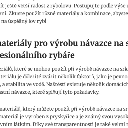
ít ještě větší radost z rybolovu. Postupujte podle ⁤výše‍
vní. Zkuste použít různé materiály a kombinace, abyste
na ⁤úspěšný lov ryb!
 materiály pro výrobu návazce na
fesionálního rybáře
álů, které se mohou použít při⁤ výrobě návazce na srkač
iálu je důležité zvážit několik faktorů, jako je pevnost
 a stabilita ve vodě. Naštěstí existuje několik domácích
lastní návazce, které splňují tyto požadavky.
materiálů, který můžete použít při výrobě návazce na sr
ateriál je vyroben⁣ z pryskyřice a je známý svou vysok
zivním látkám. Díky své‌ transparentnosti je také velmi