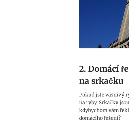
2. ⁢Domácí ře
na srkačku
Pokud jste ⁤vášnivý ry
na ryby. ‍Srkačky jso
kdybychom ​vám řekli
domácího řešení?