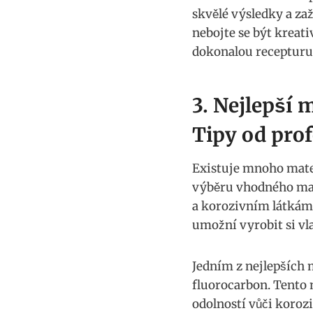
skvělé výsledky a zaž
nebojte se být kreati
dokonalou recepturu 
3. Nejlepší⁣
Tipy od pro
Existuje mnoho materi
výběru vhodného mater
a korozivním látkám,⁣
umožní ⁢vyrobit si ⁤v
Jedním z nejlepších 
fluorocarbon. Tento m
odolností vůči ‍koro