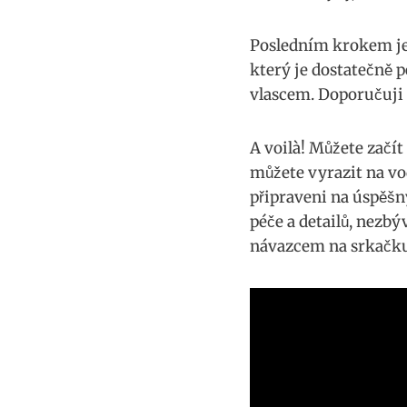
Posledním krokem je p
který je dostatečně p
vlascem. Doporučuji​ 
A voilà! Můžete začít
můžete ⁣vyrazit na ⁤vo
připraveni na úspěšný
péče‍ a detailů, nezb
návazcem ‌na srkačk