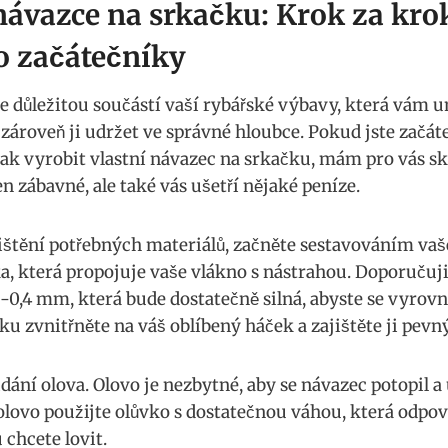
 ‍návazce na srkačku: ⁣Krok za kr
‌ začátečníky
e důležitou součástí vaší rybářské⁣ výbavy,⁤ která vám 
zároveň ‍ji‌ udržet ve‌ správné ‌hloubce.⁤ Pokud jste začá
 jak vyrobit vlastní návazec na srkačku, mám pro vás s
n zábavné,⁢ ale také vás ušetří nějaké peníze.
ištění potřebných materiálů, začněte sestavováním vaš
ka,‌ která propojuje vaše vlákno s nástrahou. Doporučuj
-0,4 mm, která bude dostatečně silná, ‍abyste se vyrovn
u zvnitřněte‍ na ⁣váš ⁢oblíbený háček a zajištěte ji pev
ání olova. Olovo je nezbytné, ⁤aby⁤ se návazec potopil a⁢
 olovo použijte olůvko s dostatečnou váhou, která odp
 chcete‍ lovit.