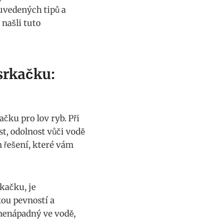
 uvedených tipů a
 našli tuto
 srkačku:
ku pro lov⁢ ryb. Při
, ​odolnost vůči ​vodě
 řešení, které vám ​
kačku, je
ou pevností a⁤
 nenápadný ve vodě,