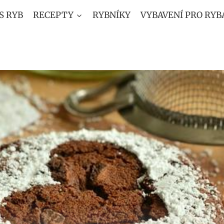
S RYB
RECEPTY
RYBNÍKY
VYBAVENÍ PRO RYB