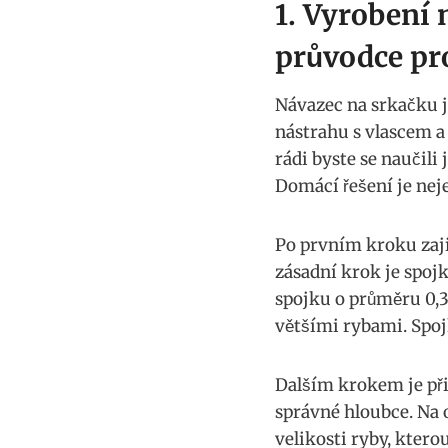
1. ⁤Vyrobení
průvodce pro
Návazec na srkačku j
nástrahu s vlascem ⁢a 
rádi byste se naučili
Domácí řešení je neje
Po‍ prvním kroku zaj
zásadní krok⁢ je spoj
spojku o ⁣průměru 0,3
většími rybami. Spojk
Dalším krokem je ⁣přid
⁢správné hloubce. Na
velikosti ⁤ryby, kterou