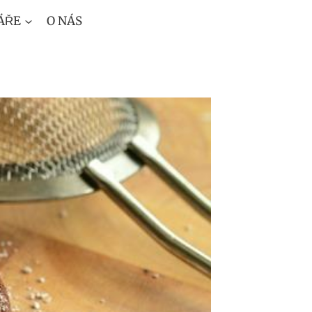
ÁŘE
O NÁS