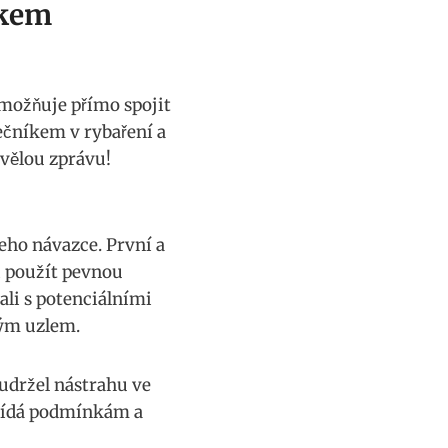
okem
umožňuje přímo spojit
tečníkem v rybaření⁢ a
kvělou zprávu!
eho návazce. První a
i použít ‌pevnou
ali s potenciálními
ným uzlem.
 udržel nástrahu ‍ve
ovídá podmínkám a