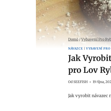
Domů
/
Vybavení Pro Ry
NÁVAZCE
|
VYBAVENÍ PRO
Jak Vyrobi
pro Lov Ry
Od
SEEFISH
19 října, 20
Jak vyrobit návazec n