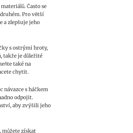
materiálů. Často se
 druhém. Pro větší
 ‍a zlepšuje jeho
ky s ostrými ⁣hroty,
, takže je důležité
eňte⁢ také na
hcete chytit.
nec návazce s háčkem
snadno odpojit.
nství, aby zvýšili jeho
 můžete získat​