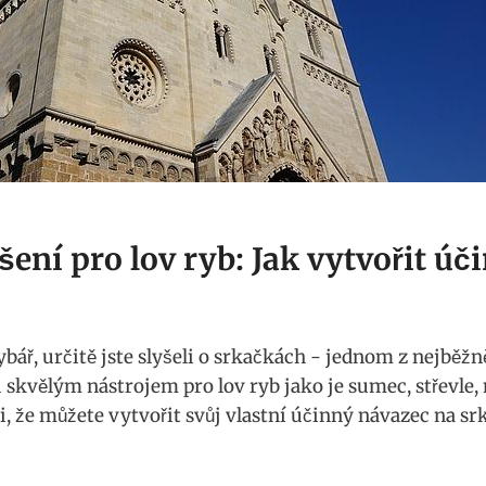
šení pro lov ryb:⁤ Jak ⁣vytvořit ú
bář, určitě​ jste slyšeli o srkačkách ⁤-⁣ jednom ⁣z⁢ nejbě
u skvělým nástrojem pro lov ryb jako ​je sumec, střevle, 
, že​ můžete vytvořit svůj vlastní účinný návazec na​ 