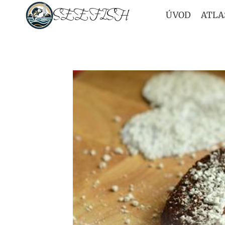
Přeskočit
SEEFISH
ÚVOD
ATLA
na
obsah