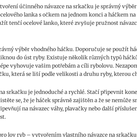
voření účinného ⁤návazce na srkačku je správný výběr 
 ocelového lanka s⁤ očkem na jednom konci a háčkem na
ít tenčí ocelové lanko, které zvyšuje pružnost návazce
rávný výběr‌ vhodného háčku. Doporučuje se použít háč
iknou ⁤do úst ryby. Existuje několik různých ⁤typů⁢ háčků
ejlépe vyhovuje vašim potřebám a cíli rybolovu. Nezapom
ku, ‌která se liší podle velikosti a druhu ⁣ryby, kterou c
na ⁢srkačku je jednoduché a rychlé.​ Stačí připevnit ko
istěte se,⁢ že je háček správně zajištěn⁢ a že se‍ nemůže 
řipevňují na ‌návazec váhy, plavačky ⁤nebo ⁣další přísluše
st.
o lov ryb⁤ – vytvořením vlastního‍ návazce na srkačku,