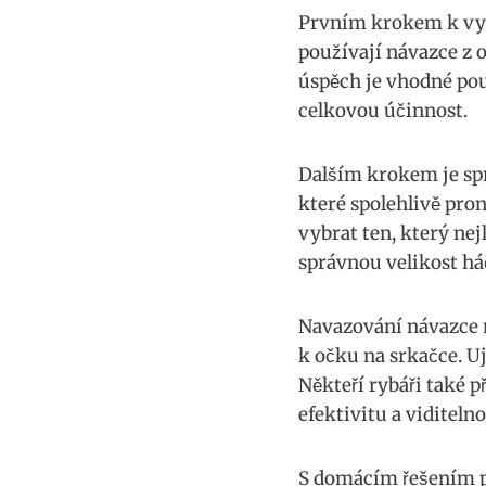
Prvním⁢ krokem k vyt
používají​ návazce z
úspěch je vhodné použ
celkovou‍ účinnost.
Dalším krokem je ‍sp
které spolehlivě pron
vybrat ten, ‍který ​n
správnou velikost‍ háč
Navazování návazce‍ 
k očku na srkačce. ​Uj
Někteří rybáři také‌ p
efektivitu a viditelno
S domácím řešením pr