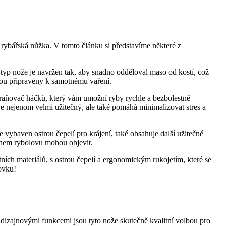
ní rybářská nůžka. V tomto článku ⁤si představíme některé z
o typ nože je navržen ​tak, aby snadno odděloval maso od kostí, což
udou připraveny k ‍samotnému vaření.
traňovač háčků, který vám umožní ryby rychle ‍a bezbolestně⁢
 je nejenom velmi užitečný, ale také pomáhá minimalizovat ⁣stres a
vybaven ostrou čepelí pro krájení, také obsahuje další užitečné
e během rybolovu mohou objevit.
ních materiálů, s ostrou čepelí a⁢ ergonomickým rukojetím, které se
ovku!
izajnovými funkcemi jsou tyto‌ nože ⁤skutečně kvalitní volbou⁢ pro