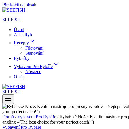
Přeskočit na obsah
SEEFISH
Úvod
Atlas Ryb
Recepty
Filetování
Stahování
Rybníky
Vybavení Pro Rybáře
Návazce
O nás
SEEFISH
Domů
/
Vybavení Pro Rybáře
/
Rybářské Nože: Kvalitní nástroje pro p
angling – The best choice for your perfect catch!“)
Vybavení Pro Rybáře