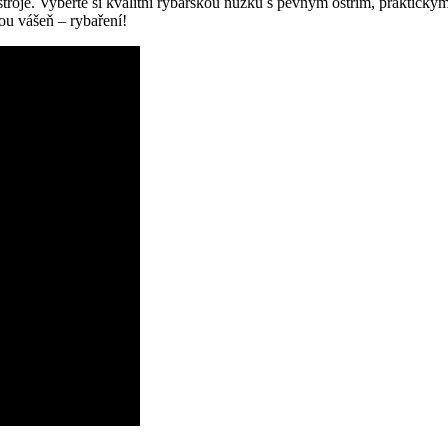
troje.​ Vyberte si kvalitní rybářskou nůžku ⁣s pevným ostřím, praktic
vou ⁤vášeň – rybaření!