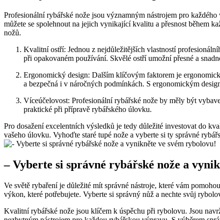
Profesionální rybářské nože ⁢jsou významným nástrojem pro⁢ každého váš
můžete se spolehnout na jejich vynikající kvalitu a přesnost během ⁢kaž
‌nožů.
Kvalitní ostří: Jednou z nejdůležitějších vlastností profesionáln
při​ opakovaném používání. Skvělé ostří umožní přesné a snadné 
Ergonomický⁤ design: Dalším klíčovým faktorem⁤ je⁤ ergonomický
a bezpečná i v náročných‌ podmínkách. S ergonomickým ⁣designe
Víceúčelovost: ⁤Profesionální‍ rybářské ​nože by měly být ‍vyba
praktické⁤ při přípravě rybářského úlovku.
Pro dosažení excelentních výsledků je tedy důležité investovat do ‍kv
vašeho‍ úlovku. Vyhoďte staré tupé nože a vyberte si ty​ správné ⁢rybá
– Vyberte si správné rybářské nože⁤ a vyni
Ve světě‌ rybaření je důležité mít správné nástroje, které vám pomohou​ 
⁣výkon, které potřebujete. Vyberte si správný⁢ nůž a ⁣nechte svůj⁤ rybolo
Kvalitní rybářské nože‌ jsou klíčem k úspěchu při rybolovu. Jsou nav
nezbytným ​nástrojem pro každou rybářskou výpravu. S výběrem správné