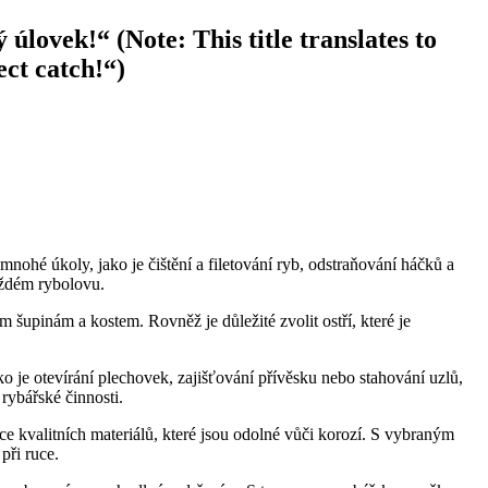
úlovek!“ (Note: This title translates to
ect catch!“)
mnohé úkoly, jako je čištění a filetování ryb, odstraňování háčků a ​
každém rybolovu.
m šupinám ‍a kostem. Rovněž je důležité ‌zvolit ostří, které je
 ​je⁤ otevírání plechovek, zajišťování ‍přívěsku‍ nebo stahování uzlů,
 rybářské činnosti.
soce kvalitních materiálů, které jsou odolné vůči ‍korozí. S vybraným
při ruce.