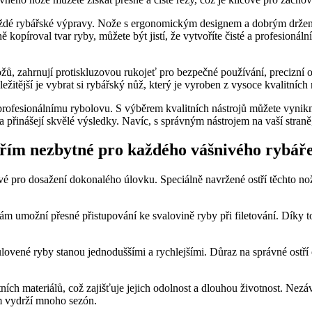
každé rybářské výpravy. Nože s ergonomickým designem a dobrým⁤ drže
řesně kopíroval tvar ryby, můžete být jistí, že vytvoříte ⁣čisté a profesi
ožů, zahrnují protiskluzovou rukojeť pro bezpečné ⁣používání, precizní os
tější ⁢je vybrat⁢ si rybářský nůž, který je vyroben z vysoce kvalitních 
a profesionálnímu rybolovu. S ‍výběrem kvalitních nástrojů můžete vyni
 a přinášejí​ skvělé ​výsledky. Navíc, s správným nástrojem⁢ na vaší ⁣stra
ostřím nezbytné ⁢pro každého vášnivého rybář
é‍ pro dosažení dokonalého úlovku. Speciálně navržené ostří těchto nožů
umožní⁣ přesné‍ přistupování‍ ke svalovině ryby při ​filetování. Díky t
ené ryby stanou⁣ jednoduššími⁣ a ‌rychlejšími. Důraz na správné ostří od
itních materiálů, což zajišťuje jejich odolnost a dlouhou ⁢životnost. Ne
ám vydrží mnoho sezón.