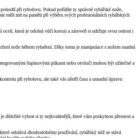
 a pohodlí při rybolovu. Pokud pořídíte ty správné rybářské nože,
yste měli mít na ​paměti při výběru svých profesionálních ⁢rybářských
 oceli, která je odolná vůči korozi⁤ a zároveň si udržuje svou ostrost i
držení ⁣nože během rybaření. Díky tomu ​je manipulace‍ s nožem snadná
integrovanými šupinovými pilkami ⁤nebo otvírači mohou být⁤ užitečné​ a
ontrolu při rybolovu, ale také vás ušetří ⁣času a usnadní úpravu
je důležité vybrat si ty nejkvalitnější, ⁢které vám poskytnou přesnost a
, které odolává dlouhodobému používání, rybářský nůž se stává​
ání kvality vašeho úlovku.