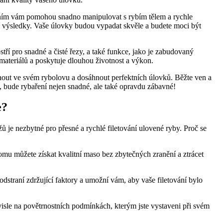
ním vám pomohou snadno manipulovat s rybím tělem ‍a⁣ rychle
onální výsledky. Vaše úlovky budou vypadat skvěle a ⁣budete moci být
tří​ pro snadné a čisté řezy, a ‌také funkce, jako je zabudovaný
materiálů a poskytuje dlouhou životnost‌ a⁢ výkon.
knout ve svém rybolovu a dosáhnout ‍perfektních úlovků. Běžte ven a
ně, bude rybaření nejen snadné,​ ale také opravdu zábavné!
e?
‌ je ​nezbytné pro přesné a rychlé filetování ulovené ryby. Proč se
omu‍ můžete získat kvalitní maso bez zbytečných zranění a ztrácet
straní zdržující faktory ⁣a umožní vám, ​aby vaše filetování bylo
závisle na povětrnostních podmínkách, kterým jste vystaveni při svém