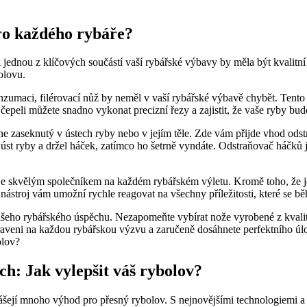
pro‌ každého rybáře?
e. A jednou z klíčových součástí vaší ‍rybářské výbavy by měla ⁢být kvalit
olovu.
 konzumaci, ⁣filérovací nůž by neměl v vaší rybářské výbavě chybět. Tent
 čepeli ⁤můžete snadno vykonat precizní řezy a‍ zajistit, že⁣ vaše ryby b
ne zaseknutý v ústech ryby ⁣nebo v jejím těle. Zde vám přijde vhod ods
úst ryby a držel⁢ háček,⁣ zatímco⁣ ho ​šetrně vyndáte. Odstraňovač háčků
e skvělým⁢ společníkem na každém‌ rybářském výletu. Kromě toho, že je 
nto nástroj vám umožní rychle reagovat ⁤na ⁣všechny ⁢příležitosti, které s
 vašeho rybářského úspěchu. Nezapomeňte vybírat nože vyrobené z kvalit
raveni⁣ na každou rybářskou výzvu ⁣a zaručeně dosáhnete perfektního úl
ch: Jak vylepšit váš rybolov?
ášejí mnoho výhod pro přesný rybolov. S nejnovějšími technologiemi ‍a d