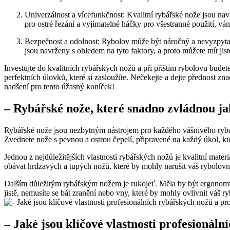
Univerzálnost a vícefunkčnost:‍ Kvalitní rybářské⁢ nože jsou n
pro ostré řezání a vyjímatelné⁢ háčky pro všestranné použití, ⁤vám
Bezpečnost a odolnost: Rybolov může být náročný ⁣a⁤ nevyzpytate
jsou navrženy s ⁢ohledem na tyto faktory, a proto můžete⁢ mít jis
Investujte⁣ do​ kvalitních rybářských nožů a při příštím ⁢rybolovu bude
perfektních‍ úlovků, které si zasloužíte. Nečekejte a dejte přednost zn
nadšení pro tento úžasný ​koníček!
– Rybářské nože, které snadno zvládnou jak
Rybářské nože ​jsou⁣ nezbytným nástrojem pro​ každého vášnivého rybáře
Zvednete nože s pevnou‌ a ostrou čepelí,⁤ připravené na každý ‍úkol, 
Jednou z nejdůležitějších vlastností‌ rybářských nožů je ⁢kvalitní‌ mater
obávat hrdzavých a tupých nožů, ⁤které by mohly narušit váš rybolovní
Dalším důležitým rybářským nožem ⁢je rukojeť. ‌Měla by být ergonomicky
jistě, nemusíte se bát‍ zranění nebo ⁢vny, které​ by mohly⁣ ovlivnit váš r
– Jaké jsou klíčové vlastnosti profesionální