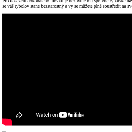
Pro dosažení dokonalého úlovku​ je nezbytné mít správné rybářské nás
⁢se váš rybolov stane bezstarostný a vy se ⁤můžete plně ⁤soustředit na⁤ s