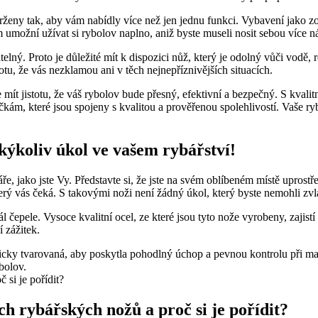
avrženy tak, aby vám nabídly více než jen jednu funkci. Vybavení jako 
 umožní užívat si rybolov naplno, aniž ⁣byste museli nosit ‌sebou ‍více ná
lný. ⁣Proto je důležité ‍mít k dispozici nůž, který je odolný vůči vodě
totu, že vás nezklamou ani‍ v těch nejnepříznivějších situacích.
te⁣ mít jistotu, že váš rybolov bude přesný, efektivní a bezpečný. S kval
ačkám, které ​jsou spojeny s ⁢kvalitou ⁢a⁣ prověřenou⁣ spolehlivostí. Vaš
ýkoliv úkol ve ⁢vašem rybářství!
, jako ‍jste Vy. Představte si, že jste na svém oblíbeném místě uprostř
‍který vás čeká. S takovými noži není žádný úkol, který ⁤byste nemohli z
iál čepele. Vysoce kvalitní ocel,‍ ze které jsou tyto nože vyrobeny,⁢ zajist
 zážitek.
 tvarovaná, aby poskytla pohodlný ‌úchop⁣ a pevnou kontrolu při manipul
ybolov.
ch rybářských ‍nožů a proč si je ‌pořídit?