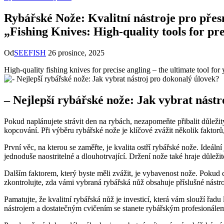
Rybářské Nože: Kvalitní nástroje pro přesný
„Fishing Knives: High-quality tools for pre
Od
SEEFISH
26 prosince, 2025
High-quality fishing knives⁣ for precise‌ angling – the ultimate tool for⁤ 
– Nejlepší rybářské nože:⁤ Jak ​vybrat nást
Pokud ⁢naplánujete ​strávit⁣ den na rybách, nezapomeňte přibalit důleži
kopcování. Při výběru rybářské nože je klíčové zvážit ⁢několik​ faktorů
První věc, na kterou se zaměřte,‍ je kvalita⁤ ostří rybářské nože. Ideáln
jednoduše naostritelné a dlouhotrvající. Držení nože také hraje⁣ důlež
Dalším faktorem, který byste měli⁤ zvážit, je​ vybavenost nože. Pokud ch
zkontrolujte, zda​ vámi ⁤vybraná rybářská nůž obsahuje příslušné nástr
Pamatujte, že kvalitní rybářská‍ nůž ⁤je​ investicí, která vám slouží‌ 
nástrojem ‌a ⁢dostatečným cvičením se stanete rybářským profesionálem,