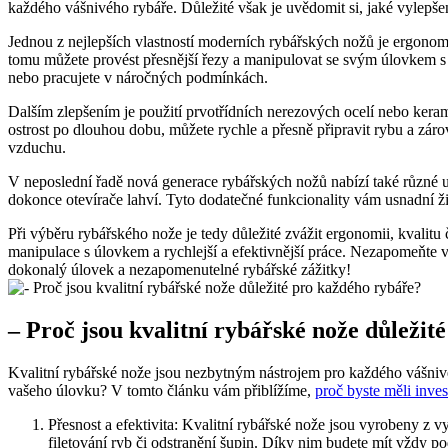
každého vášnivého rybáře.​ Důležité ‍však je uvědomit si, jaké vylepšení
Jednou z nejlepších vlastností moderních rybářských nožů je ergonomick
tomu můžete ⁣provést přesnější řezy a‌ manipulovat se svým úlovkem s 
nebo pracujete v náročných podmínkách.
Dalším⁢ zlepšením je použití prvotřídních nerezových ocelí nebo keramic
ostrost po dlouhou dobu, můžete rychle ⁣a přesně připravit rybu ⁤a záro
vzduchu.
V neposlední řadě nová ⁣generace⁣ rybářských nožů nabízí také různé‍ u
dokonce ‍otevírače lahví. Tyto dodatečné funkcionality⁣ vám usnadní⁤ ž
Při výběru rybářského nože je tedy ‌důležité zvážit ergonomii, kvalitu 
‍manipulace s úlovkem a rychlejší a efektivnější práce. Nezapomeňte vš
dokonalý úlovek a‍ nezapomenutelné ⁤rybářské zážitky!
– ⁣Proč jsou kvalitní rybářské nože důležit
Kvalitní rybářské nože jsou nezbytným ⁣nástrojem pro ‌každého vášnivéh
vašeho úlovku? V tomto článku vám přiblížíme,
proč byste měli inves
Přesnost a efektivita: Kvalitní rybářské nože​ jsou vyrobeny‍ z vy
⁣filetování ryb či odstranění šupin. ‍Díky nim budete mít vždy p