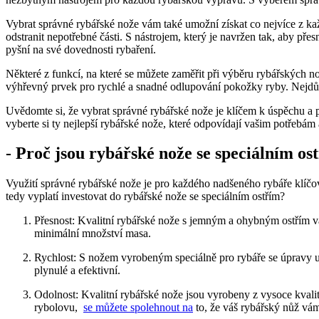
Vybrat správné⁤ rybářské nože vám také umožní získat co nejvíce z 
odstranit‌ nepotřebné části.⁣ S nástrojem, ‍který‌ je navržen tak, aby ⁢p
pyšní na ‌své dovednosti rybaření.
Některé z ‌funkcí,⁣ na které se můžete zaměřit při výběru rybářských⁣ n
výhřevný prvek pro⁤ rychlé a ⁤snadné odlupování pokožky ryby. Nejdůleži
Uvědomte ​si, že vybrat správné rybářské nože je klíčem k ⁢úspěchu ‌
vyberte si ty nejlepší ⁣rybářské ⁢nože, které odpovídají vašim potřebám
-⁣ Proč jsou⁣ rybářské nože se speciálním 
Využití správné rybářské ⁢nože je​ pro každého nadšeného rybáře klíčov
tedy vyplatí investovat do rybářské nože se speciálním ostřím?
Přesnost: Kvalitní rybářské nože s jemným a ohybným ostřím vám 
minimální množství masa.
Rychlost: S nožem vyrobeným speciálně pro rybáře se úpravy ulov
plynulé a efektivní.
Odolnost: ​Kvalitní rybářské ‌nože jsou‍ vyrobeny z vysoce kval
rybolovu, ⁢
se můžete spolehnout na
to, že váš ⁣rybářský nůž v