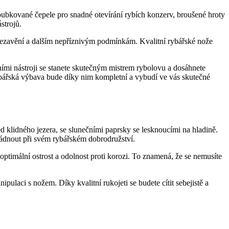
zoubkované čepele pro snadné otevírání rybích konzerv, broušené hroty
strojů.
,‍ rezavění a dalším nepříznivým podmínkám. Kvalitní rybářské nože
itními nástroji se stanete skutečným mistrem rybolovu⁤ a dosáhnete
e rybářská výbava bude díky nim​ kompletní a vybudí ‍ve vás skutečné
ed klidného jezera, se slunečními paprsky se lesknoucími na⁤ hladině.
vládnout při svém rybářském dobrodružství.
í​ optimální ostrost a odolnost proti ⁢korozi. To znamená, že se nemusíte
aci⁢ s ⁣nožem. Díky kvalitní rukojeti se budete cítit sebejistě a‌