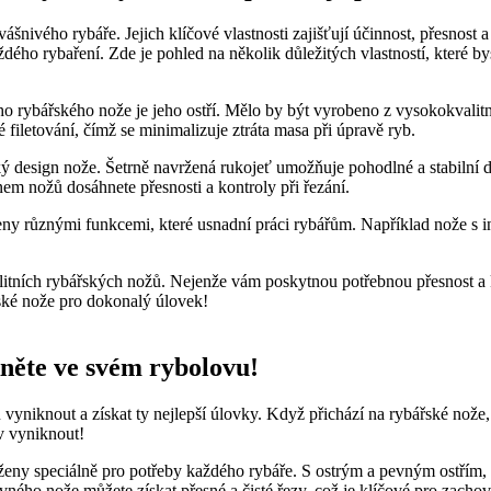
nivého rybáře. Jejich klíčové ⁢vlastnosti zajišťují ‌účinnost, přesnost​
dého rybaření. Zde je ⁢pohled na několik důležitých ​vlastností, které b
ího rybářského nože je jeho ostří. Mělo by ​být ​vyrobeno z vysokokvalitní
filetování, čímž se minimalizuje ztráta masa při úpravě ryb.
 design ⁣nože. Šetrně‌ navržená rukojeť umožňuje⁤ pohodlné a‍ stabilní 
m nožů dosáhnete přesnosti a kontroly při řezání.
veny různými funkcemi, ⁣které⁢ usnadní práci rybářům. Například nože s 
alitních rybářských nožů. Nejenže ‍vám poskytnou potřebnou přesnost a k
řské ​nože pro dokonalý úlovek!
kněte ve svém rybolovu!
vyniknout⁢ a získat ty nejlepší úlovky. Když přichází na⁢ rybářské nože, 
v‌ vyniknout!
rženy‌ speciálně pro potřeby každého ​rybáře. S ostrým a pevným ostřím
ho nože⁣ můžete získat přesné a čisté řezy, což je klíčové pro zachov