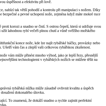
u‌ úspěšnost a efektivitu při ‌lově.
e, nabízí tak větší pohodlí a kontrolu při manipulaci s‍ nožem. Díky
ťuje bezpečné a pevné uchopení nože, zejména když máte ⁣mokré ruce⁢
oti korozi a snadno se čistí. ‍S ostrou čepelí, která si⁤ udržuje svou
li užít lahodnou rybí ‌večeři plnou chutí ⁢a vůně svěžího mořského
ultifunkční konce‍ nože, kde lze‌ najít rybářské háčky, provázky nebo
 Ušetří⁣ vám​ čas a⁣ zlepší vaši celkovou rybářskou zkušenost.
ože vám​ může ⁢přinést mnoho výhod, jako je⁢ lepší řezy,⁢ přesnější
nejnovějšími technologiemi v rybářských nožích se‍ můžete těšit na
že správná rybářská nůžka může zásadně ovlivnit kvalitu a úspěch
i‌ dosažení dokonalého úlovku.
vající. To znamená, že dokáží snadno a⁢ rychle zajistit perfektní
ovku.