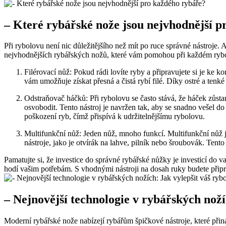
– Které rybářské nože​ jsou​ nejvhodnější ​
Při ‌rybolovu⁢ není‍ nic důležitějšího než⁤ mít po ruce správné nástroj
nejvhodnějších⁢ rybářských nožů, ‌které ‌vám pomohou při každém ryb
Filérovací nůž: Pokud⁤ rádi lovíte‍ ryby a připravujete si je ke
vám umožňuje získat přesná a čistá rybí filé. Díky ostré a tenké
Odstraňovač háčků: Při rybolovu se ⁤často stává, že háček zůsta
osvobodit. Tento nástroj je navržen tak, aby se snadno vešel do 
poškození ryb, ⁤čímž přispívá k udržitelnějšímu rybolovu.
Multifunkční nůž: Jeden nůž, mnoho funkcí.​ Multifunkční nůž j
⁤nástroje, jako je otvírák na ​lahve, pilník⁤ nebo‍ šroubovák. Te
Pamatujte⁣ si, že investice do správné rybářské nůžky je investicí do
hodí vašim potřebám. S vhodnými​ nástroji na dosah ⁢ruky budete přip
– ⁤Nejnovější technologie v rybářských noží
Moderní rybářské nože nabízejí rybářům špičkové nástroje, které‌ přin