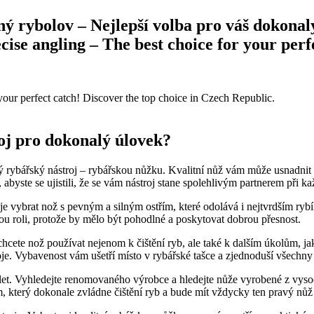
 rybolov – Nejlepší volba pro váš dokonalý 
cise angling – The best choice for your perf
your ⁢perfect⁤ catch! Discover ⁢the ⁤top choice in‌ Czech ‍Republic.
roj ‌pro dokonalý úlovek?
tý rybářský ⁤nástroj – rybářskou nůžku.​ Kvalitní ​nůž vám může usnadnit 
, abyste se⁤ ujistili, že se vám nástroj stane spolehlivým partnerem při 
í​ je vybrat nož s pevným a silným ostřím, které ⁣odolává i nejtvrdším rybí
itou roli, protože⁢ by mělo být pohodlné a poskytovat dobrou přesnost.
cete nož používat nejenom⁢ k čištění ryb, ale také ‌k dalším ⁢úkolům, jako
oje.⁢ Vybavenost vám ušetří místo v rybářské tašce a zjednoduší všechny
řadu let. Vyhledejte⁤ renomovaného výrobce a hledejte nůže ⁤vyrobené z vy
 který dokonale zvládne čištění ryb a bude mít vždycky ​ten⁣ pravý ⁤nůž 