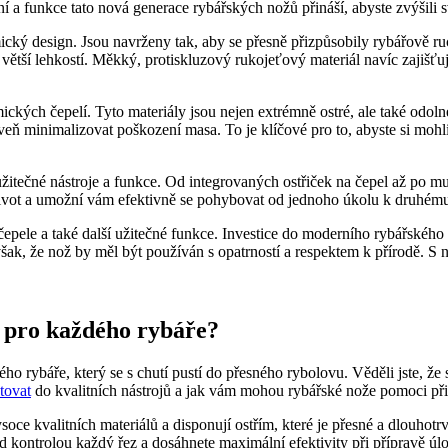
 a funkce tato nová generace rybářských‍ nožů přináší, abyste zvýšili svo
ý design. ⁢Jsou navrženy tak, aby se přesně ⁣přizpůsobily⁤ rybářově ruc
větší ⁤lehkostí. Měkký,‌ protiskluzový rukojeťový materiál navíc‌ zajiš
kých čepelí. Tyto ⁤materiály jsou nejen extrémně ostré, ale také odolné pr
veň‌ minimalizovat⁢ poškození masa. ⁤To je klíčové pro to,⁤ abyste si moh
žitečné⁤ nástroje a funkce. Od integrovaných ​ostřiček na čepel⁢ až po m
ivot a umožní vám efektivně se ⁤pohybovat od ‍jednoho⁢ úkolu k druhému.
čepele a také další užitečné funkce. Investice ‌do moderního rybářského n
ak, že nož by měl být používán ⁣s ‌opatrností a ​respektem k přírodě. S 
é pro každého⁢ rybáře?
o rybáře,⁤ který se s chutí pustí do‍ přesného rybolovu. Věděli ⁢jste, 
tovat
do kvalitních ​nástrojů a jak vám mohou rybářské nože pomoci př
soce kvalitních ⁤materiálů a disponují ostřím, které je přesné​ a dlouhotr
od kontrolou každý řez a dosáhnete maximální efektivity při⁤ přípravě úl