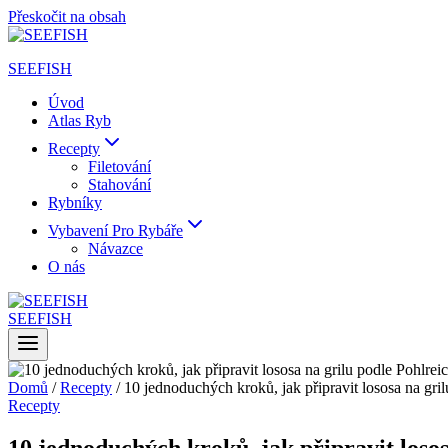
Přeskočit na obsah
SEEFISH
Úvod
Atlas Ryb
Recepty
Filetování
Stahování
Rybníky
Vybavení Pro Rybáře
Návazce
O nás
SEEFISH
Domů
/
Recepty
/
10 jednoduchých kroků, jak připravit lososa na gril
Recepty
10 jednoduchých kroků, jak připravit lososa