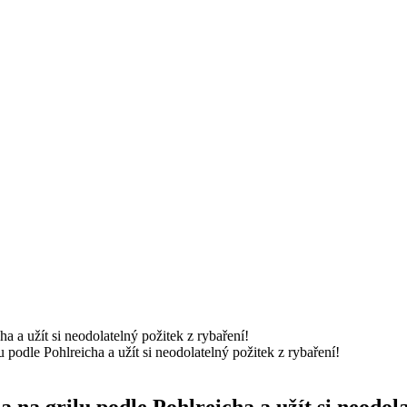
u podle Pohlreicha a užít si neodolatelný požitek z rybaření!
 na grilu podle Pohlreicha a užít si neodol