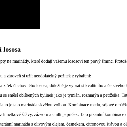
 lososa
pty na marinády, které dodají vašemu lososovi ten pravý šmrnc. Protože 
u a zároveň si užít neodolatelný požitek z rybaření:
 z řek či chovného ⁢lososa, důležité je vybrat si kvalitního a čerstvého
nu se směsí oblíbených bylinek⁤ jako je tymián, rozmarýn a petrželka. 
ano je tato marináda skvělou volbou. Kombinace medu,⁣ sójové omáčk
 limetkové šťávy, zázvoru a chilli papriček. Tato ⁢pikantní kombinace d
iteránní marináda s olivovým olejem, ​česnekem, citronovou šťávou ​a ol