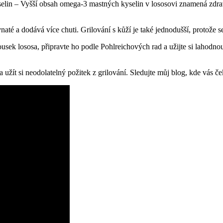
in – Vyšší obsah omega-3 mastných kyselin ⁢v lososovi znamená zdravějš
é a dodává více chuti. Grilování s kůží je také jednodušší, protože se 
kousek lososa, připravte ho podle Pohlreichových rad a užijte si lahod
t si neodolatelný​ požitek z grilování. Sledujte můj‍ blog, kde vás čeka