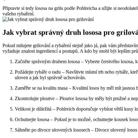
Připravte si tedy lososa na grilu podle Pohlreicha a užijte si neodolat
vašeho rybaření.
Jak vybrat správný druh lososa pro‍ grilov
Pokud milujete grilování a rybaření stejně jako já, pak vám představím
vyžaduje znalost ⁢ingrediencí a postupů. A kdo by mohl být lepším p
Začněte správným druhem lososa – ⁣Vyberte čerstvého lososa, ⁣kt
Požádejte rybáře o radu – Navštivte místní trh nebo rybáře, kt
uloven a jak byl správně uchováván.
Zaměřte se na kvalitu masa – Kvalitní losos by měl mít jasnou‍ 
Zkontrolujte ploutve – Ploutve lososa by měly být pružné ‌a ne
Velikost je důležitá – Pohlreich ⁤doporučuje​ vybírat větší kusy los
Ochutnejte lososa – Pokud ⁢je to ⁤možné, ochutnejte kousek los
Sáhněte po divoce ulovených lososech – Divoce ulovený losos má