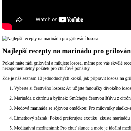
Najlepší recepty na marinádu pro grilování
Pokud máte rádi grilování a milujete lososa, máme pro vás skvělé rece
nezapomenutelný požitek pro ​chuťové pohárky.
Zde je náš seznam ⁤10 ⁣jednoduchých kroků, jak připravit lososa na gril
Vyberte si čerstvého lososa: Ať už jste fanoušky divokého lososa
Marináda z citrónu a‌ bylinek: Smíchejte čerstvou šťávu z citró
Medová marináda se sójovou omáčkou: Pro milovníky sladko-sl
Limetkový zázrak: Pokud ⁢preferujete exotiku, zkuste marinádu z
Meditativní mediteránní: Pro chuť slunce a moře⁢ je ideální med