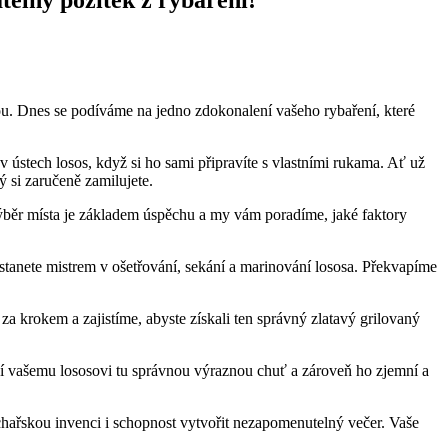
ou.⁣ Dnes ⁣se podíváme na jedno zdokonalení vašeho rybaření, které
v ústech losos, když si ho sami připravíte s vlastními rukama. Ať už
 si zaručeně⁢ zamilujete.
výběr místa je základem úspěchu a my vám poradíme, jaké faktory
tanete mistrem v ošetřování, sekání a marinování lososa. Překvapíme
za krokem a zajistíme, abyste získali ten správný zlatavý grilovaný
í vašemu lososovi tu správnou výraznou chuť a zároveň ho zjemní a
 kuchařskou invenci i schopnost vytvořit nezapomenutelný večer. Vaše