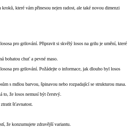
ých kroků, které vám přinesou nejen radost, ale také novou dimenzi
sa pro grilování. Připravit si skvělý losos‌ na grilu je umění, které
ý má bohatou chuť a pevné maso.
ososa pro grilování. Požádejte o informace, jak dlouho byl losos
osům s mdlou barvou, ⁤špinavou nebo ⁤rozpadající se strukturou masa.
to, že losos ⁣nemusí být čerstvý.
ztratit šťavnatost.
tí, že konzumujete zdravější variantu.