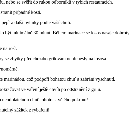
, nebo se svěřit‍ do​ rukou odborníků v rybích restauracích.
tranit případné kosti.
př a⁢ další ⁣bylinky podle vaší chuti.
ělo být minimálně 30 ⁣minut. Během marinace se losos​ nasaje dobroty
e na rošt.
ý, aby se zbytky předchozího grilování nepřenesly na lososa.
ovnoměrně.
ujte marinádou, což podpoří bohatou chuť a zabrání vyschnutí.
okračovat ve vaření ještě chvíli‌ po odstranění z grilu.
ě na neodolatelnou chuť tohoto skvělého pokrmu!
utelný zážitek z rybaření!