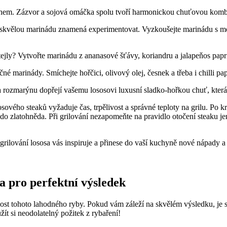
chem. Zázvor a sojová omáčka spolu tvoří harmonickou chuťovou kombina
t skvělou marinádu znamená experimentovat. Vyzkoušejte marinádu s mede
ejly? Vytvořte marinádu z ananasové šťávy, koriandru a jalapeňos paprič
né marinády. Smíchejte hořčici, olivový olej, česnek a​ třeba i chilli pa
 rozmarýnu dopřejí vašemu lososovi luxusní sladko-hořkou chuť, která
sosového steaků vyžaduje čas, trpělivost a správné teploty na grilu. Po 
až do zlatohněda. Při grilování nezapomeňte ​na pravidlo otočení steaku 
o grilování lososa vás inspiruje a přinese do vaší kuchyně nové nápady a
a pro perfektní výsledek
ost tohoto lahodného ryby. Pokud vám záleží na skvělém výsledku, je s
žít si neodolatelný požitek z rybaření!