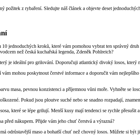
elný požitek z rybaření.⁤ Sledujte náš článek a‍ objevte deset jednoduch
ání
 10 jednoduchých kroků, které ​vám pomohou vybrat ten správný druh loso
růvodcem než ‌česká kuchařská legenda, Zdeněk Pohlreich?
erý je ideální pro grilování. Doporučuji atlantický divoký⁢ losos, kter
eří vám mohou poskytnout čerstvé informace a doporučit vám nejlepšího l
barvu masa, pevnou konzistenci a příjemnou vůni ‌moře. Vyhněte ‍se‍ los
poškozené. Pokud jsou ploutve⁣ suché nebo se snadno rozpadají, znamená 
osa, které se‍ lépe grilují.‍ Menší kusy mají tendenci se rychle přesušit a​ 
osa‌ před nákupem. Přijde vám jeho chuť čerstvá a výrazná?
 odrůstavější maso a bohatší chuť ⁤než chovný losos. Můžete si být jis