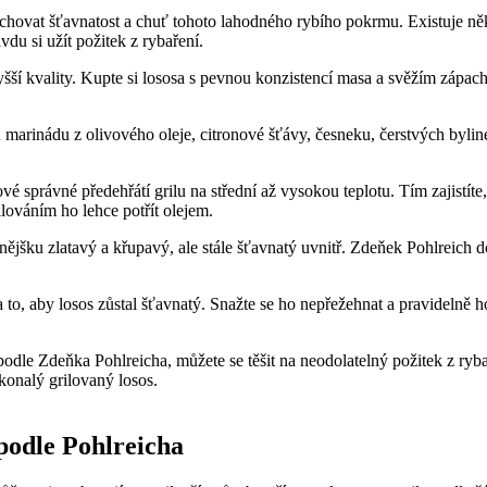
 zachovat šťavnatost a chuť tohoto lahodného ⁢rybího pokrmu. Existuje 
du si užít požitek z rybaření.
nejvyšší kvality. Kupte si lososa s pevnou konzistencí masa a svěžím 
arinádu z olivového oleje, citronové šťávy, česneku, čerstvých bylinek
íčové správné předehřátí grilu na střední až vysokou teplotu. Tím zajistít
lováním ho lehce potřít ⁣olejem.
nějšku zlatavý a křupavý, ale stále šťavnatý uvnitř. Zdeňek Pohlreich d
to, aby losos‌ zůstal šťavnatý. Snažte se ho nepřežehnat a pravidelně h
 podle Zdeňka Pohlreicha, můžete se těšit na neodolatelný požitek z ryb
konalý grilovaný losos.
 podle Pohlreicha