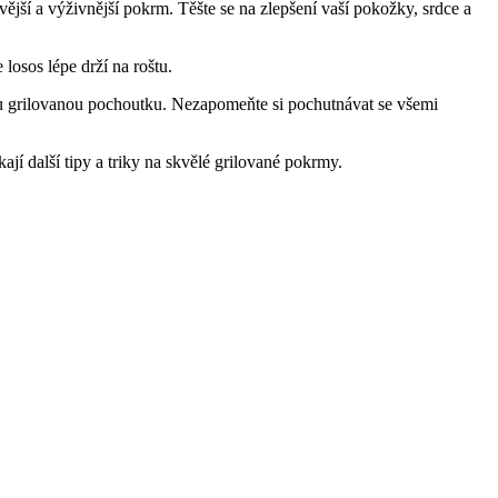
í a výživnější pokrm. ⁢Těšte se na‍ zlepšení vaší pokožky, srdce a
losos lépe drží na roštu.
nou grilovanou pochoutku. Nezapomeňte si pochutnávat ‍se všemi
jí další‍ tipy a triky na skvělé grilované pokrmy.