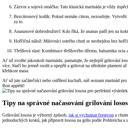
Zázvor ⁤a sojová omáčka: Tato klasická marináda je vždy úspě
Bezcitronový kotlík: Pokud nemáte citron, nezoufejte. Vytvoři
za to.
Ananasové dobrodružství: Kdo říká, že ananas ⁤patří jen na kokt
Hořčičná nálož: ⁢Milovníci ostrého chuti se neobejdou bez hořčič
Třešňová slast: Kombinace třešňového džemu, balsamika ⁣octa a
Ať už zvolíte jakoukoli marinádu, pamatujte, že nejlepší grilování lo
více. Stačí ho jemně ‌osolit ⁣a opepřit a grilovat na středním plameni 
křehkost masa.
Ať už jste začátečníci nebo ostřílení kuchaři, náš ⁤seznam marinád​ pr
Bon ‍appétit!
Tipy na správné načasování grilování losos
Grilování ⁤lososa‌ je výborný způsob,
jak si vychutnat čerstvost
a chutn
jednoduchých kroků, jak připravit lososa na grilu podle Pohlreicha a u