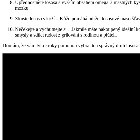
Upřednostněte lososa s vyšším⁢ obsahem omega-3 ⁣mastných kysel
mozku.
Zkuste lososa s koží – Kůže pomáhá udržet lososové maso šťavnat
Nečekejte a vychutnejte si – ⁢Jakmile máte nakoupený ideální ⁣
smysly a sdílet radost z grilování s rodinou a přáteli.
Doufám, že vám tyto kroky pomohou vybrat ten správný druh lososa a‌ uží