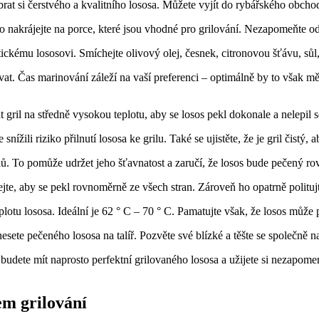
at si čerstvého a kvalitního lososa. Můžete vyjít do rybářského obchodu
ho nakrájejte na porce, které jsou vhodné pro grilování. Nezapomeňte ods
ému lososovi. Smíchejte olivový olej, česnek, citronovou šťávu, sůl, ‌pe
ívat. Čas marinování záleží na vaší preferenci – optimálně by to však m
gril na​ středně vysokou‍ teplotu,⁢ aby se losos pekl dokonale a nelepil s
snížili riziko přilnutí lososa ke grilu. Také se ​ujistěte, že je gril čist
 dolů. To pomůže udržet jeho šťavnatost a zaručí, že losos bude pečený r
áčejte, aby se pekl rovnoměrně ze všech stran. Zároveň ho opatrně polit
plotu lososa.‍ Ideální je 62 ° C – 70 ° C. Pamatujte však, že losos může p
nesete pečeného lososa na talíř. Pozvěte své blízké a těšte se společn
udete mít naprosto ⁤perfektní grilovaného lososa a užijete si nezapomen
em grilování