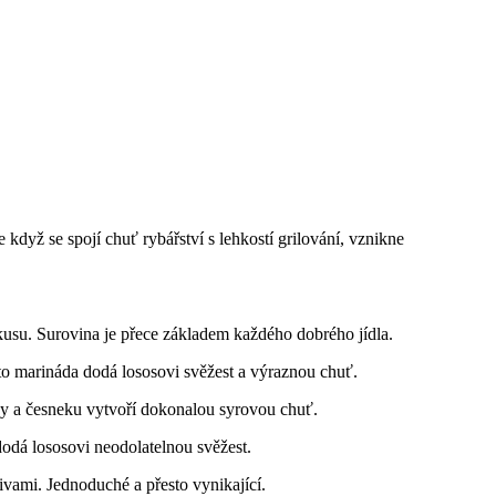
když se spojí chuť rybářství s lehkostí grilování, vznikne
 kusu. Surovina ‍je přece základem každého dobrého jídla.
Tato marináda dodá lososovi svěžest a výraznou chuť.
y a česneku vytvoří dokonalou syrovou chuť.
odá lososovi neodolatelnou ⁢svěžest.
ivami. Jednoduché a přesto vynikající.