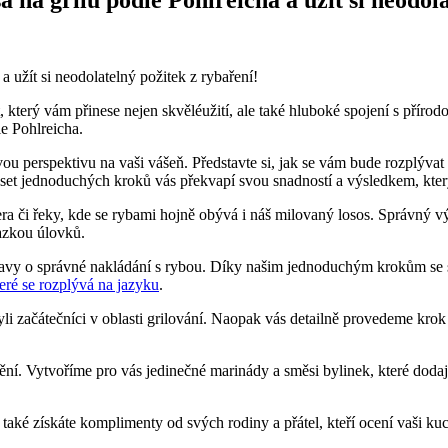
a užít si neodolatelný požitek z rybaření!
, který vám přinese nejen skvěléužití, ale také hluboké spojení s přírod
le Pohlreicha.
​perspektivu na vaši vášeň. Představte si, jak se vám bude rozplývat⁢ 
deset jednoduchých kroků vás překvapí svou snadností a výsledkem, který
a či řeky, kde se rybami hojně obývá i náš milovaný ​losos. Správný 
azkou ​úlovků.
vy ​o správné nakládání s rybou. Díky⁢ našim jednoduchým krokům se s
eré se rozplývá na jazyku
.
začátečníci v‍ oblasti grilování. ‍Naopak ‌vás detailně provedeme krok 
. Vytvoříme pro vás jedinečné marinády a směsi bylinek, které ⁤dodaj
le také získáte komplimenty od svých rodiny a ​přátel, kteří ​ocení vaši