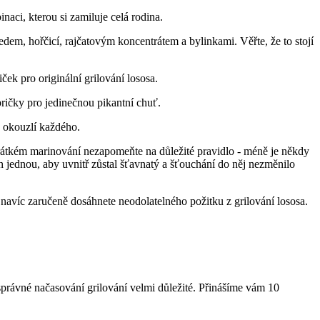
ci, kterou si zamiluje celá rodina.
m, hořčicí, rajčatovým koncentrátem​ a bylinkami. Věřte, že to stojí
ek pro‍ originální grilování lososa.
pričky‌ pro jedinečnou pikantní chuť.
 okouzlí ⁢každého.
krátkém marinování nezapomeňte na důležité​ pravidlo ‌- méně je někdy
jen jednou, aby uvnitř zůstal šťavnatý a šťouchání do něj nezměnilo
 navíc⁤ zaručeně dosáhnete neodolatelného požitku z grilování lososa.
právné načasování grilování velmi důležité. Přinášíme vám 10