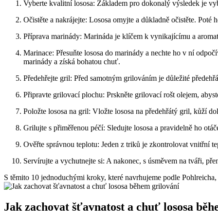
Vyberte kvalitní lososa: Základem pro dokonalý výsledek je vybr
Očistěte a nakrájejte: Lososa omyjte a důkladně očistěte. Poté 
Příprava marinády: Marináda je klíčem k vynikajícímu a aromatick
Marinace: Přesuňte lososa⁢ do marinády a ⁢nechte ho v ní odpoč
marinády a získá⁤ bohatou chuť.
Předehřejte gril: Před samotným grilováním je důležité předehřát 
Připravte grilovací plochu: Prskněte grilovací rošt olejem, abyste 
Položte lososa na gril: ​Vložte lososa na předehřátý gril,⁢ kůží
Grilujte s přiměřenou péčí: Sledujte lososa a pravidelně ⁢ho ot
Ověřte správnou teplotu: Jeden z triků je zkontrolovat vnitřní te
Servírujte a vychutnejte si: A nakonec, s úsměvem na tváři, pře
S těmito 10 jednoduchými kroky, které navrhujeme podle​ Pohlreicha, b
Jak zachovat šťavnatost a ‌chuť lososa běh