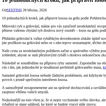
Od
SEEFISH
28 března, 2026
10 jednoduchých kroků, jak připravit lososa na grilu podle Pohlreicha 
Milovníci ryb a grilování, máme ‌pro vás zaručeně neodolatelný recept
přinese vašemu chytání ryb doslova nový rozměr⁣ – losos na grilu pod
Přidáním grilování k vašim rybářským dovednostem získáte úplně novou 
jste profíkem na grilování nebo se s ⁢ním teprve seznamujete, těchto 
Naše cesta za neodolatelným požitkem začne u správného výběru jezer
zohlednit, abyste se stali ‍přezíravými⁢ rybáři s doslova nekonečnou zk
Následně se soustředíme na přípravu ryby samotné. Zapomeňte na ​oba
vás i ​tím, jak jednoduché ‌je dosáhnout perfektně grilovaného ​masa,
kt
Samotné grilování lososa⁤ nebude žádným problémem, ani kdybyste byli 
povrch s jemně upečeným interiérem⁣ lososa.
A samozřejmě nezapomeneme ani na správné dochucování a ozvláštnění
zaujmou většinu vašich smyslů.
Nejkrásnější na tom všem ‌je, že si nejen​ vychutnáte svého úlovku, ⁤a
rybaření se stane událostí, ke které se budete vracet stále znovu.