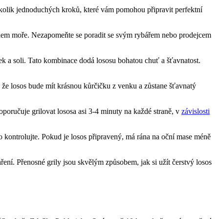
několik jednoduchých kroků, které vám pomohou připravit perfektní
zápachem moře. Nezapomeňte se poradit se svým rybářem nebo prodejcem
​ a soli. Tato kombinace dodá lososu bohatou chuť a⁣ šťavnatost.
e, že losos bude mít krásnou​ kůrčičku z⁣ venku a zůstane šťavnatý
oporučuje grilovat lososa asi 3-4 minuty na každé straně, v
závislosti
o kontrolujte. Pokud⁤ je ‌losos připravený, má rána na oční mase méně‍
aření. Přenosné grily jsou skvělým způsobem, jak si užít čerstvý losos