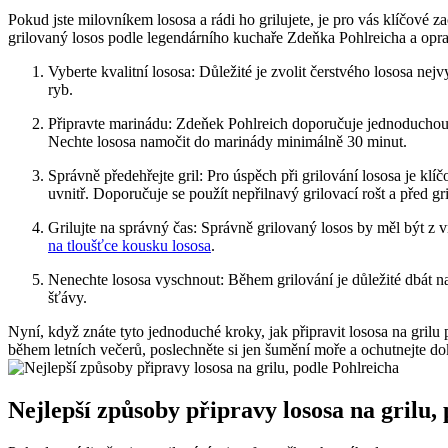
Pokud jste milovníkem lososa a rádi ho grilujete, je pro vás klíčové
grilovaný losos podle legendárního kuchaře Zdeňka Pohlreicha a oprav
Vyberte ⁣kvalitní lososa: Důležité je zvolit čerstvého lososa 
ryb.
Připravte marinádu: Zdeňek Pohlreich doporučuje ‍jednoduchou m
Nechte lososa namočit do ​marinády minimálně 30 minut.
Správně předehřejte gril:​ Pro ‍úspěch při grilování lososa je kl
uvnitř. Doporučuje se použít nepřilnavý grilovací rošt a před gri
Grilujte na správný čas: Správně grilovaný losos by měl být z v
na tloušťce kousku lososa
.
Nenechte lososa vyschnout: Během grilování je důležité dbát na⁢ 
šťávy.
Nyní, když znáte tyto jednoduché kroky, jak připravit ⁣lososa na grilu
během letních večerů, poslechněte ​si jen šumění moře a ochutnejte do
Nejlepší způsoby připravy lososa na grilu,