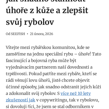
úhoře z kůže a zlepšit
svůj rybolov
Od
SEEFISH
21 února, 2026
Vítejte mezi rybářskou komunitou, kde se
zaměříme na jednu speciální rybu – úhoře! Tato
fascinující a bojovná ryba může být
vyjednávacím partnerem naší dovednosti a
trpělivosti. Pokud patříte mezi rybáře, kteří se
rádi věnují lovu úhořů, jistě chcete objevit
účinné způsoby, jak snadno odstranit jejich kůži
a zdokonalit svůj rybolov. S
více než 10 lety
zkušeností jak
v copywritingu, tak v rybolovu,
si dovoluji říci, že jsem se stal odborníkem v