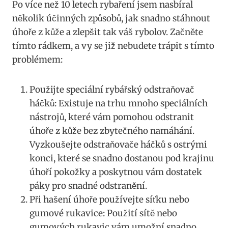
Po více než 10 letech rybaření jsem nasbíral
několik účinných způsobů, jak snadno stáhnout
úhoře z kůže a zlepšit tak váš rybolov. Začněte
tímto rádkem, a vy se již nebudete trápit s tímto
problémem:
Použijte speciální rybářský odstraňovač
háčků: Existuje na trhu mnoho speciálních
nástrojů, které vám pomohou odstranit
úhoře z kůže bez zbytečného namáhání.
Vyzkoušejte odstraňovače háčků s ostrými
konci, které se snadno dostanou pod krajinu
úhoří pokožky a poskytnou vám dostatek
páky pro snadné odstranění.
Při hašení úhoře používejte síťku nebo
gumové rukavice: Použití sítě nebo
gumových rukavic vám umožní snadno