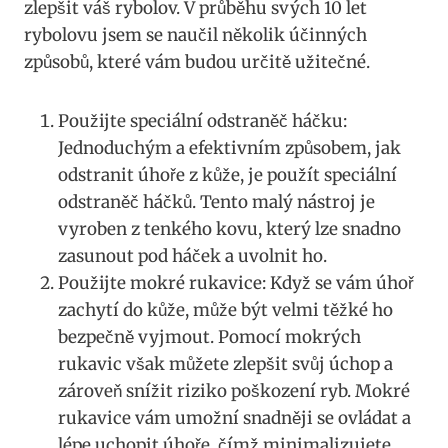
zlepšit váš rybolov. V průběhu svých 10 let
rybolovu jsem se naučil několik účinných
způsobů, které vám budou určitě užitečné.
Použijte speciální odstraněč háčku:
Jednoduchým a efektivním způsobem, jak
odstranit úhoře z kůže, je použít speciální
odstraněč háčků. Tento malý nástroj je
vyroben z tenkého kovu, který lze snadno
zasunout pod háček a uvolnit ho.
Použijte mokré rukavice: Když se vám úhoř
zachytí do kůže, může být velmi těžké ho
bezpečně vyjmout. Pomocí mokrých
rukavic však můžete zlepšit svůj úchop a
zároveň snížit riziko poškození ryb. Mokré
rukavice vám umožní snadněji se ovládat a
lépe uchopit úhoře, čímž minimalizujete