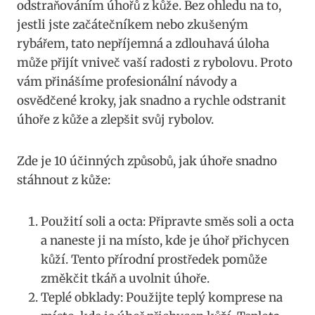
odstraňováním úhořů z kůže. Bez ohledu na to,
jestli jste začátečníkem nebo zkušeným
rybářem, tato nepříjemná a zdlouhavá úloha
může přijít vniveč vaší radosti z rybolovu. Proto
vám přinášíme profesionální návody a
osvědčené kroky, jak snadno a rychle odstranit
úhoře z kůže a zlepšit svůj rybolov.
Zde je 10 účinných způsobů, jak úhoře snadno
stáhnout z kůže:
Použití soli a octa: Připravte směs soli a octa
a naneste ji na místo, kde je úhoř přichycen
kůží. Tento přírodní prostředek pomůže
změkčit tkáň a uvolnit úhoře.
Teplé obklady: Použijte teplý komprese na