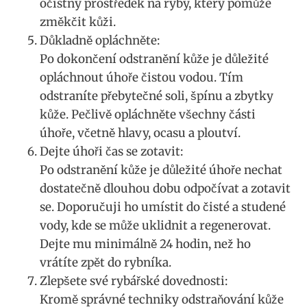
očistný prostředek na ryby, který pomůže
změkčit kůži.
Důkladně opláchněte:
Po dokončení odstranění kůže je důležité
opláchnout úhoře čistou vodou. Tím
odstraníte přebytečné soli, špínu a zbytky
kůže. Pečlivě opláchněte všechny části
úhoře, včetně hlavy, ocasu a ploutví.
Dejte úhoři čas se zotavit:
Po odstranění kůže je důležité úhoře nechat
dostatečně dlouhou dobu odpočívat a zotavit
se. Doporučuji ho umístit do čisté a studené
vody, kde se může uklidnit a regenerovat.
Dejte mu minimálně 24 hodin, než ho
vrátíte zpět do rybníka.
Zlepšete své rybářské dovednosti:
Kromě správné techniky odstraňování kůže