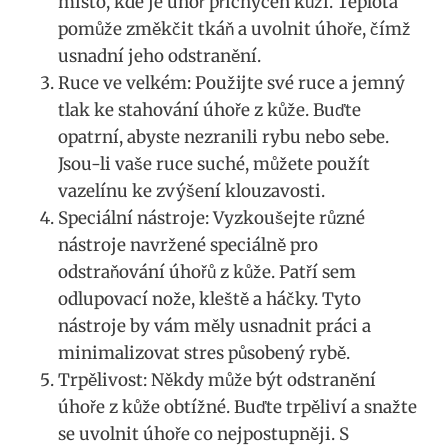
místo, kde je úhoř přichycen kůží. Teplota
pomůže změkčit tkáň a uvolnit úhoře, čímž
usnadní jeho odstranění.
Ruce ve velkém: Použijte své ruce a jemný
tlak ke stahování úhoře z kůže. Buďte
opatrní, abyste nezranili rybu nebo sebe.
Jsou-li vaše ruce suché, můžete použít
vazelínu ke zvýšení klouzavosti.
Speciální nástroje: Vyzkoušejte různé
nástroje navržené speciálně pro
odstraňování úhořů z kůže. Patří sem
odlupovací nože, kleště a háčky. Tyto
nástroje by vám měly usnadnit práci a
minimalizovat stres působený rybě.
Trpělivost: Někdy může být odstranění
úhoře z kůže obtížné. Buďte trpěliví a snažte
se uvolnit úhoře co nejpostupněji. S