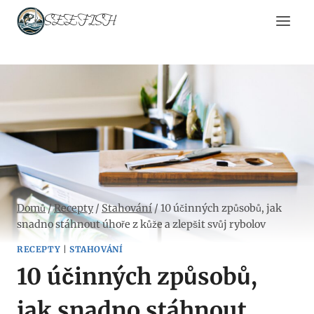
Přeskočit
SEEFISH
na
obsah
Domů
/
Recepty
/
Stahování
/
10 účinných způsobů, jak
snadno stáhnout úhoře z kůže a zlepšit svůj rybolov
RECEPTY
|
STAHOVÁNÍ
10 účinných způsobů,
jak snadno stáhnout