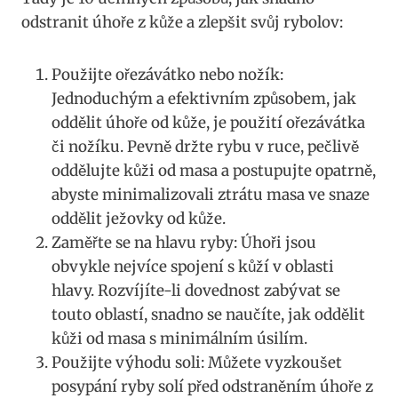
odstranit úhoře z kůže a zlepšit svůj rybolov:
Použijte ořezávátko nebo nožík:
Jednoduchým a efektivním způsobem, jak
oddělit úhoře od kůže, je použití ořezávátka
či nožíku. Pevně držte rybu v ruce, pečlivě
oddělujte kůži od masa a postupujte opatrně,
abyste minimalizovali ztrátu masa ve snaze
oddělit ježovky od kůže.
Zaměřte se na hlavu ryby: Úhoři jsou
obvykle nejvíce spojení s kůží v oblasti
hlavy. Rozvíjíte-li dovednost zabývat se
touto oblastí, snadno se naučíte, jak oddělit
kůži od masa s minimálním úsilím.
Použijte výhodu soli: Můžete vyzkoušet
posypání ryby solí před odstraněním úhoře z