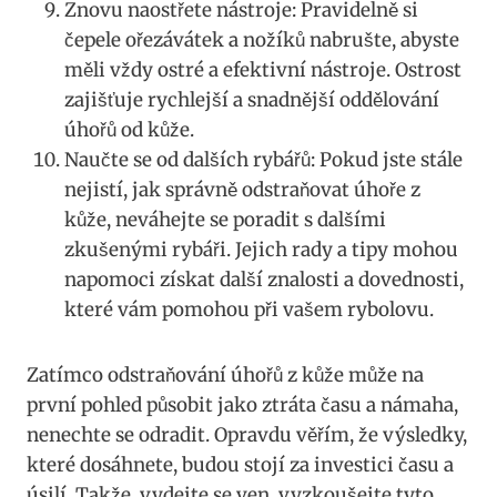
Znovu naostřete nástroje: Pravidelně si
čepele ořezávátek a nožíků nabrušte, abyste
měli vždy ostré a efektivní nástroje. Ostrost
zajišťuje rychlejší a snadnější oddělování
úhořů od kůže.
Naučte se od dalších rybářů: Pokud jste stále
nejistí, jak správně odstraňovat úhoře z
kůže, neváhejte se poradit s dalšími
zkušenými rybáři. Jejich rady a tipy mohou
napomoci získat další znalosti a dovednosti,
které vám pomohou při vašem rybolovu.
Zatímco odstraňování úhořů z kůže může na
první pohled působit jako ztráta času a námaha,
nenechte se odradit. Opravdu věřím, že výsledky,
které dosáhnete, budou stojí za investici času a
úsilí. Takže, vydejte se ven, vyzkoušejte tyto