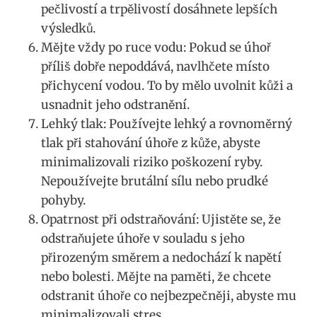
pečlivostí a trpělivostí dosáhnete lepších
výsledků.
Mějte vždy po ruce vodu: Pokud se úhoř
příliš dobře nepoddává, navlhčete místo
přichycení vodou. To by mělo uvolnit kůži a
usnadnit jeho odstranění.
Lehký tlak: Používejte lehký a rovnoměrný
tlak při stahování úhoře z kůže, abyste
minimalizovali riziko poškození ryby.
Nepoužívejte brutální sílu nebo prudké
pohyby.
Opatrnost při odstraňování: Ujistěte se, že
odstraňujete úhoře v souladu s jeho
přirozeným směrem a nedochází k napětí
nebo bolesti. Mějte na paměti, že chcete
odstranit úhoře co nejbezpečněji, abyste mu
minimalizovali stres.