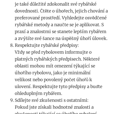
je také důležité zdokonalit své rybářské
dovednosti. Čtěte o úhořech, jejich chování a
preferované prostředí. Vyhledejte osvědčené
rybářské metody a naučte se je aplikovat. S
praxí a znalostmi se stanete lepším rybářem
a zvýšíte své šance na úspěšný úhoří úlovek.
Respektujte rybářské předpisy:
Vždy se před rybolovem informujte o
platných rybářských předpisech. Některé
oblasti mohou mít omezení týkající se
úhořího rybolovu, jako je minimální
velikost nebo povolený počet úhořů k
ulovení. Respektujte tyto předpisy a buďte
ohleduplným rybářem.
Sdílejte své zkušenosti s ostatními:
Pokud jste získali hodnotné znalosti a
zkušenosti týkající se úhořího rybaření,