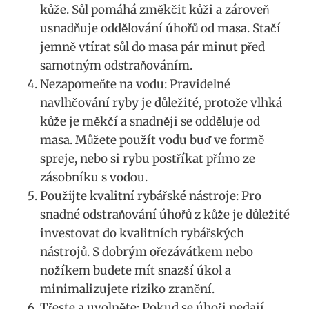
kůže. Sůl pomáhá změkčit kůži a zároveň
usnadňuje oddělování úhořů od masa. Stačí
jemně vtírat sůl do masa pár minut před
samotným odstraňováním.
Nezapomeňte na vodu: Pravidelné
navlhčování ryby je důležité, protože vlhká
kůže je měkčí a snadněji se odděluje od
masa. Můžete použít vodu buď ve formě
spreje, nebo si rybu postříkat přímo ze
zásobníku s vodou.
Použijte kvalitní rybářské nástroje: Pro
snadné odstraňování úhořů z kůže je důležité
investovat do kvalitních rybářských
nástrojů. S dobrým ořezávátkem nebo
nožíkem budete mít snazší úkol a
minimalizujete riziko zranění.
Třeste a uvolněte: Pokud se úhoři nedají