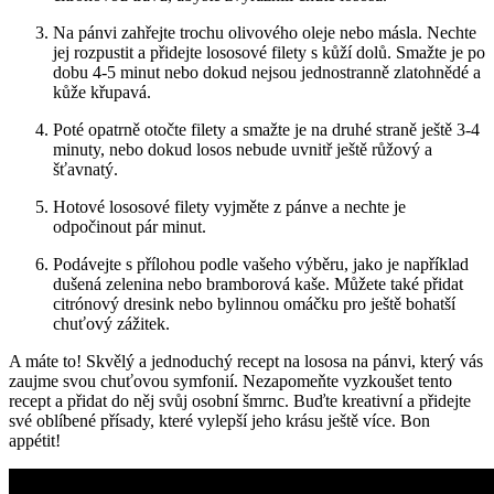
Na pánvi zahřejte trochu olivového oleje nebo másla. Nechte
jej rozpustit a přidejte lososové filety s kůží dolů. Smažte je po
dobu 4-5 minut nebo dokud nejsou jednostranně zlatohnědé a
kůže křupavá.
Poté opatrně otočte filety a smažte je na druhé straně ještě 3-4
minuty, nebo dokud losos nebude uvnitř ještě růžový a
šťavnatý.
Hotové lososové filety vyjměte z pánve a nechte je
odpočinout pár minut.
Podávejte s přílohou podle vašeho výběru, jako je například
dušená zelenina nebo bramborová kaše. Můžete také přidat
citrónový dresink nebo bylinnou omáčku pro ještě bohatší
chuťový zážitek.
A máte to! Skvělý a jednoduchý recept na lososa na pánvi, který vás
zaujme svou chuťovou symfonií. Nezapomeňte vyzkoušet tento
recept a přidat do něj svůj osobní šmrnc. Buďte kreativní a přidejte
své oblíbené přísady, které vylepší jeho krásu ještě více. Bon
appétit!