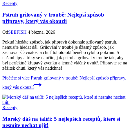
Recepty
Pstruh grilovaný v troubě: Nejlepší způsob
přípravy, který vás okouzlí
Od
SEEFISH
4 března, 2026
Pokud hledáte způsob, jak připravit dokonale grilovaný pstruh,
nemusíte hledat dál. Grilování v troubě je úžasný způsob, jak
zachovat šťavnatost a chuť tohoto oblíbeného rybího pokrmu. S
našimi tipy a triky se naučíte, jak pstruha grilovat v troube tak, aby
byl perfektně křupavý zvenku a jemně vláčný uvnitř. Připravte se na
zážitek chutí, který vás nadchne!
Přečtěte si více
Pstruh grilovaný v troubě: Nejlepší způsob přípravy,
který vás okouzlí
Recepty
Morský dáš na talíři: 5 nejlepších receptů, které si
nesmíte nechat ujít!