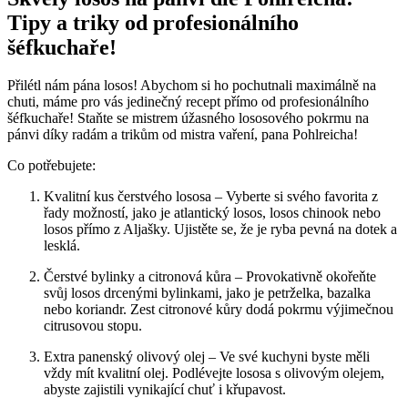
Tipy a triky od profesionálního
šéfkuchaře!
Přilétl nám pána losos! Abychom si ho pochutnali maximálně na
chuti, máme pro vás jedinečný recept přímo od profesionálního
šéfkuchaře! Staňte se mistrem úžasného lososového pokrmu na
pánvi díky radám a trikům od mistra vaření, pana Pohlreicha!
Co potřebujete:
Kvalitní kus čerstvého lososa – Vyberte si svého favorita z
řady možností, jako je atlantický losos, losos chinook nebo
losos přímo z Aljašky. Ujistěte se, že je ryba pevná na dotek a
lesklá.
Čerstvé bylinky a citronová kůra – Provokativně okořeňte
svůj losos drcenými bylinkami, jako je petrželka, bazalka
nebo koriandr. Zest citronové kůry dodá pokrmu výjimečnou
citrusovou stopu.
Extra panenský olivový olej – Ve své kuchyni byste měli
vždy mít kvalitní olej. Podlévejte lososa s olivovým olejem,
abyste zajistili vynikající chuť i křupavost.