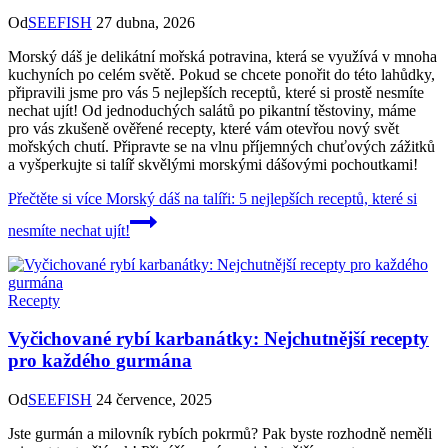
Od
SEEFISH
27 dubna, 2026
Morský dáš je delikátní mořská potravina, která se využívá v mnoha
kuchyních po celém světě. Pokud se chcete ponořit do této lahůdky,
připravili jsme pro vás 5 nejlepších receptů, které si prostě nesmíte
nechat ujít! Od jednoduchých salátů po pikantní těstoviny, máme
pro vás zkušeně ověřené recepty, které vám otevřou nový svět
mořských chutí. Připravte se na vlnu příjemných chuťových zážitků
a vyšperkujte si talíř skvělými morskými dášovými pochoutkami!
Přečtěte si více
Morský dáš na talíři: 5 nejlepších receptů, které si
nesmíte nechat ujít!
Recepty
Vyčichované rybí karbanátky: Nejchutnější recepty
pro každého gurmána
Od
SEEFISH
24 července, 2025
Jste gurmán a milovník rybích pokrmů? Pak byste rozhodně neměli