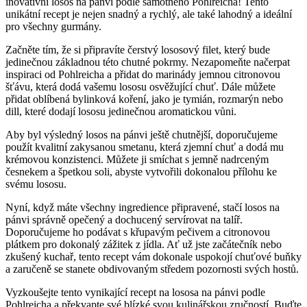
inovativní losos na pánvi podle samotného Pohlreicha! Tento
unikátní recept je nejen snadný a rychlý, ale také lahodný a ideální
pro všechny gurmány.
Začněte tím, že si připravíte čerstvý lososový filet, který bude
jedinečnou základnou této chutné pokrmy. Nezapomeňte načerpat
inspiraci od Pohlreicha a přidat do marinády jemnou citronovou
šťávu, která dodá vašemu lososu osvěžující chuť. Dále můžete
přidat oblíbená bylinková koření, jako je tymián, rozmarýn nebo
dill, které dodají lososu jedinečnou aromatickou vůni.
Aby byl výsledný losos na pánvi ještě chutnější, doporučujeme
použít kvalitní zakysanou smetanu, která zjemní chuť a dodá mu
krémovou konzistenci. Můžete ji smíchat s jemně nadrceným
česnekem a špetkou soli, abyste vytvořili dokonalou přílohu ke
svému lososu.
Nyní, když máte všechny ingredience připravené, stačí losos na
pánvi správně opečený a dochucený servírovat na talíř.
Doporučujeme ho podávat s křupavým pečivem a citronovou
plátkem pro dokonalý zážitek z jídla. Ať už jste začátečník nebo
zkušený kuchař, tento recept vám dokonale uspokojí chuťové buňky
a zaručeně se stanete obdivovaným středem pozornosti svých hostů.
Vyzkoušejte tento vynikající recept na lososa na pánvi podle
Pohlreicha a překvapte své blízké svou kulinářskou zručností. Buďte