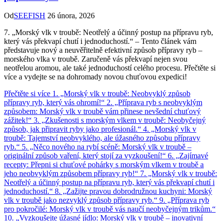
Od
SEEFISH
26 února, 2026
7. „Morský vlk v troubě: Neotřelý a účinný postup na přípravu ryb,
který vás překvapí chutí i jednoduchostí.“ – Tento článek vám
představuje nový a neuvěřitelně efektivní způsob přípravy ryb –
morského vlka v troubě. Zaručeně vás překvapí nejen svou
neotřelou aromou, ale také jednoduchostí celého procesu. Přečtěte si
více a vydejte se na dohromady novou chuťovou expedici!
Přečtěte si více
1. „Morský vlk v troubě: Neobvyklý způsob
přípravy ryb, který vás ohromí!“ 2. „Příprava ryb s neobvyklým
způsobem: Morský vlk v troubě vám přinese nevšední chuťový
zážitek!“ 3. „Zkušenosti s morským vlkem v troubě: Neobyčejný
způsob, jak připravit ryby jako profesionál.“ 4. „Morský vlk v
troubě: Tajemství neobvyklého, ale úžasného způsobu přípravy
ryb.“ 5. „Něco nového na rybí scéně: Morský vlk v troubě –
originální způsob vaření, který stojí za vyzkoušení!“ 6. „Zajímavé
recepty: Přepni si chuťové pohárky s morským vlkem v troubě a
jeho neobvyklým způsobem přípravy ryb!“ 7. „Morský vlk v troubě:
Neotřelý a účinný postup na přípravu ryb, který vás překvapí chutí i
jednoduchostí.“ 8. „Zažijte pravou dobrodružnou kuchyni: Morský
vlk v troubě jako nezvyklý způsob přípravy ryb.“ 9. „Příprava ryb
pro pokročilé: Morský vlk v troubě vás naučí neobyčejným trikům.“
10. „Vyzkoušejte úžasné jídlo: Morský vlk v troubě – inovativní