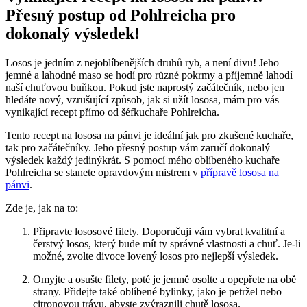
Přesný postup od Pohlreicha pro
dokonalý výsledek!
Losos je jedním z nejoblíbenějších druhů ryb, a není divu! Jeho
jemné a lahodné maso se hodí pro různé pokrmy a příjemně lahodí
naší chuťovou buňkou. Pokud jste naprostý začátečník, nebo jen
hledáte nový, vzrušující způsob, jak si užít lososa, mám pro vás
vynikající recept přímo od šéfkuchaře Pohlreicha.
Tento recept na lososa na pánvi je ideální jak pro zkušené kuchaře,
tak pro začátečníky. Jeho přesný postup vám zaručí dokonalý
výsledek každý jedinýkrát. S pomocí mého oblíbeného kuchaře
Pohlreicha se stanete opravdovým mistrem v
přípravě lososa na
pánvi
.
Zde je, jak na to:
Připravte lososové filety. Doporučuji vám vybrat kvalitní a
čerstvý losos, který bude mít ty správné vlastnosti a chuť. Je-li
možné, zvolte divoce lovený losos pro nejlepší výsledek.
Omyjte a osušte filety, poté je jemně osolte a opepřete na obě
strany. Přidejte také oblíbené bylinky, jako je petržel nebo
citronovou trávu, abyste zvýraznili chutě lososa.