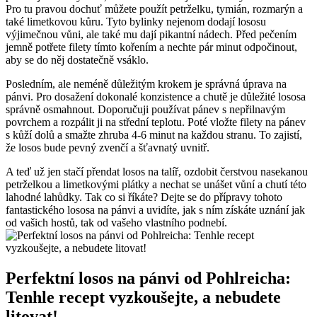
Pro tu pravou dochuť můžete použít petrželku, tymián, rozmarýn a
také limetkovou kůru. Tyto bylinky nejenom dodají lososu
výjimečnou vůni, ale také mu dají pikantní nádech. Před pečením
jemně potřete filety tímto kořením a nechte pár minut odpočinout,
aby se do něj dostatečně vsáklo.
Posledním, ale neméně důležitým krokem je správná úprava na
pánvi. Pro dosažení dokonalé konzistence a chutě je důležité lososa
správně osmahnout. Doporučuji používat pánev s nepřilnavým
povrchem a rozpálit ji na střední teplotu. Poté vložte filety na pánev
s kůží dolů a smažte zhruba 4-6 minut na každou stranu. To zajistí,
že losos bude pevný zvenčí a šťavnatý uvnitř.
A teď už jen stačí přendat losos na talíř, ozdobit čerstvou nasekanou
petrželkou a limetkovými plátky a nechat se unášet vůní a chutí této
lahodné lahůdky. Tak co si říkáte? Dejte se do přípravy tohoto
fantastického lososa na pánvi a uvidíte, jak s ním získáte uznání jak
od vašich hostů, tak od vašeho vlastního podnebí.
Perfektní losos na pánvi od Pohlreicha:
Tenhle recept vyzkoušejte, a nebudete
litovat!