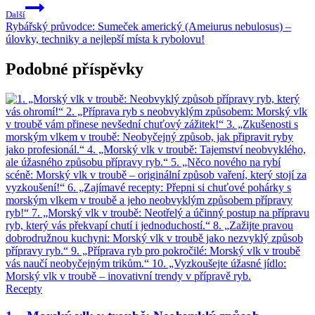
Další
Rybářský průvodce: Sumeček americký (Ameiurus nebulosus) –
úlovky, techniky a nejlepší místa k rybolovu!
Podobné příspěvky
Recepty