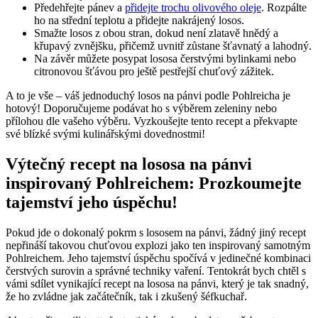
Předehřejte pánev a
přidejte trochu olivového oleje
. Rozpálte
ho na střední teplotu a přidejte nakrájený losos.
Smažte losos z obou stran, dokud není zlatavě hnědý a
křupavý zvnějšku, přičemž uvnitř zůstane šťavnatý a lahodný.
Na závěr můžete posypat lososa čerstvými bylinkami nebo
citronovou šťávou pro ještě pestřejší chuťový zážitek.
A to je vše – váš jednoduchý losos na pánvi podle Pohlreicha je
hotový! Doporučujeme podávat ho s výběrem zeleniny nebo
přílohou dle vašeho výběru. Vyzkoušejte tento recept a překvapte
své blízké svými kulinářskými dovednostmi!
Výtečný recept na lososa na pánvi
inspirovaný Pohlreichem: Prozkoumejte
tajemství jeho úspěchu!
Pokud jde o dokonalý pokrm s lososem na pánvi, žádný jiný recept
nepřináší takovou chuťovou explozi jako ten inspirovaný samotným
Pohlreichem. Jeho tajemství úspěchu spočívá v jedinečné kombinaci
čerstvých surovin a správné techniky vaření. Tentokrát bych chtěl s
vámi sdílet vynikající recept na lososa na pánvi, který je tak snadný,
že ho zvládne jak začátečník, tak i zkušený šéfkuchař.