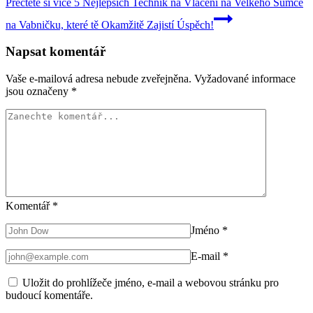
Přečtěte si více
5 Nejlepších Technik na Vlácení na Velkého Sumce
na Vabničku, které tě Okamžitě Zajistí Úspěch!
Napsat komentář
Vaše e-mailová adresa nebude zveřejněna.
Vyžadované informace
jsou označeny
*
Komentář
*
Jméno
*
E-mail
*
Uložit do prohlížeče jméno, e-mail a webovou stránku pro
budoucí komentáře.