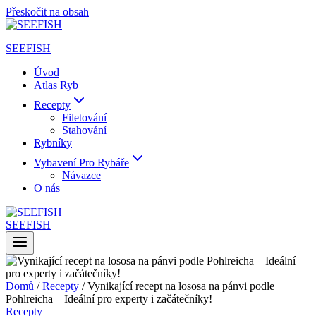
Přeskočit na obsah
SEEFISH
Úvod
Atlas Ryb
Recepty
Filetování
Stahování
Rybníky
Vybavení Pro Rybáře
Návazce
O nás
SEEFISH
Domů
/
Recepty
/
Vynikající recept na lososa na pánvi podle
Pohlreicha – Ideální pro experty i začátečníky!
Recepty