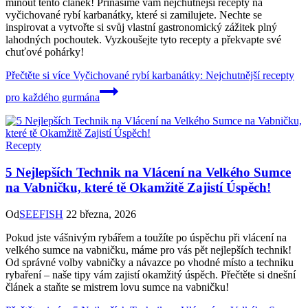
minout tento článek! Přinášíme vám nejchutnější recepty na
vyčichované rybí karbanátky, které si zamilujete. Nechte se
inspirovat a vytvořte si svůj vlastní gastronomický zážitek plný
lahodných pochoutek. Vyzkoušejte tyto recepty a překvapte své
chuťové pohárky!
Přečtěte si více
Vyčichované rybí karbanátky: Nejchutnější recepty
pro každého gurmána
Recepty
5 Nejlepších Technik na Vlácení na Velkého Sumce
na Vabničku, které tě Okamžitě Zajistí Úspěch!
Od
SEEFISH
22 března, 2026
Pokud jste vášnivým rybářem a toužíte po úspěchu při vlácení na
velkého sumce na vabničku, máme pro vás pět nejlepších technik!
Od správné volby vabničky a návazce po vhodné místo a techniku
rybaření – naše tipy vám zajistí okamžitý úspěch. Přečtěte si dnešní
článek a staňte se mistrem lovu sumce na vabničku!