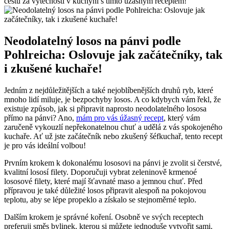
cestu za výtečností v kuchyni s tímto úžasným receptem!
Neodolatelný losos na pánvi podle
Pohlreicha: Oslovuje jak začátečníky, tak
i zkušené kuchaře!
Jedním z nejdůležitějších a také nejoblíbenějších druhů ryb, které
mnoho lidí miluje, je bezpochyby losos. A co kdybych vám řekl, že
existuje způsob, jak si připravit naprosto neodolatelného lososa
přímo na pánvi? Ano,
mám pro vás úžasný recept
, který vám
zaručeně vykouzlí nepřekonatelnou chuť a udělá z vás spokojeného
kuchaře. Ať už jste začátečník nebo zkušený šéfkuchař, tento recept
je pro vás ideální volbou!
Prvním krokem k dokonalému lososovi na pánvi je zvolit si čerstvé,
kvalitní lososí filety. Doporučuji vybrat zeleninově krmenoé
lososové filety, které mají šťavnaté maso a jemnou chuť. Před
přípravou je také důležité losos připravit alespoň na pokojovou
teplotu, aby se lépe propeklo a získalo se stejnoměrné teplo.
Dalším krokem je správné koření. Osobně ve svých receptech
preferuji směs bylinek, kterou si můžete jednoduše vytvořit sami.