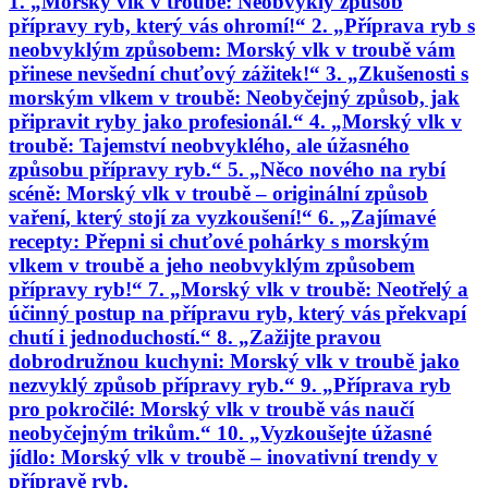
1. „Morský vlk v troubě: Neobvyklý způsob
přípravy ryb, který vás ohromí!“ 2. „Příprava ryb s
neobvyklým způsobem: Morský vlk v troubě vám
přinese nevšední chuťový zážitek!“ 3. „Zkušenosti s
morským vlkem v troubě: Neobyčejný způsob, jak
připravit ryby jako profesionál.“ 4. „Morský vlk v
troubě: Tajemství neobvyklého, ale úžasného
způsobu přípravy ryb.“ 5. „Něco nového na rybí
scéně: Morský vlk v troubě – originální způsob
vaření, který stojí za vyzkoušení!“ 6. „Zajímavé
recepty: Přepni si chuťové pohárky s morským
vlkem v troubě a jeho neobvyklým způsobem
přípravy ryb!“ 7. „Morský vlk v troubě: Neotřelý a
účinný postup na přípravu ryb, který vás překvapí
chutí i jednoduchostí.“ 8. „Zažijte pravou
dobrodružnou kuchyni: Morský vlk v troubě jako
nezvyklý způsob přípravy ryb.“ 9. „Příprava ryb
pro pokročilé: Morský vlk v troubě vás naučí
neobyčejným trikům.“ 10. „Vyzkoušejte úžasné
jídlo: Morský vlk v troubě – inovativní trendy v
přípravě ryb.