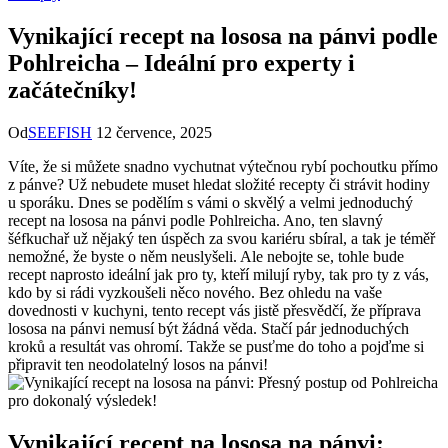
Vynikající recept na lososa na pánvi podle
Pohlreicha – Ideální pro experty i
začátečníky!
Od
SEEFISH
12 července, 2025
Víte, že si můžete snadno vychutnat výtečnou rybí pochoutku přímo
z pánve? Už nebudete muset hledat složité recepty či strávit hodiny
u sporáku. Dnes se podělím s vámi o skvělý a velmi jednoduchý
recept na lososa na pánvi podle Pohlreicha. Ano, ten slavný
šéfkuchař už nějaký ten úspěch za svou kariéru sbíral, a tak je téměř
nemožné, že byste o něm neuslyšeli. Ale nebojte se, tohle bude
recept naprosto ideální jak pro ty, kteří milují ryby, tak pro ty z vás,
kdo by si rádi vyzkoušeli něco nového. Bez ohledu na vaše
dovednosti v kuchyni, tento recept vás jistě přesvědčí, že příprava
lososa na pánvi nemusí být žádná věda. Stačí pár jednoduchých
kroků a resultát vas ohromí. Takže se pusťme do toho a pojďme si
připravit ten neodolatelný losos na pánvi!
Vynikající recept na lososa na pánvi: