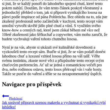
si jisti, že se každý ponoří do lahodného spojení chutí, které tento
pokrm nabízí. Doufám, že vám tento článek poskytl všestranný a
jednoduchý přehled o tom, jak si připravit vynikajícího lososa na
pánvi podle inspirace od pána Pohlreicha. Bez ohledu na to, zda jste
zkušený profesionál nebo začátečník v kuchyni, tento recept vám
umožní vytvořit skvělé jídlo plné chutí a vůní. S využitím svého
know-how a cenných rad, které jsem získal během mé více než
10leté zkušenosti jako šéfkuchař a copywriter, vám mohu zaručit, že
budete vychvaluji vaření tohoto chutného lososa.
Nyní je na vás, abyste si ukázali své kulinářské dovednosti a
vyzkoušeli tento recept sám. Buďte si jisti, že se vám podaří donést
lahodnou chuť a luxusní vzhled lososa přímo na váš talíř. Věřte
svému instinktu, zkuste nové věci a přizpůsobte tento recept svým
chuťovým preferencím. Ať už se jedná o romantickou večeři pro
dva, nebo rodinnou oslavu, tento losos překvapí vás i vaše hosty.
Takže se pusťte do vaření a těšte se na nezapomenutelný úspěch.
Navigace pro příspěvek
Předchozí
Jak správně připravit uzenou makrelu a vychutnat si vynikající rybí
lahůdku!