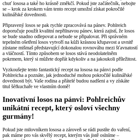
chuť lososa a také ho krásně změkčí. Pokud jste začátečník, nebojte
se – krok za krokem vám tento recept umožní získat pokročilé
kulinářské dovednosti.
Připravený losos se pak rychle zpracovává na pánev. Pohlreich
doporučuje použít kvalitní nepřilnavou pánev, která zajistí, že losos
se bude snadno odlepovat a nebude se připalovat. Při správném
tepelném ošetření losos vytvoří na kůži krásnou křupavost a uvnitř
zůstane mišmaš představující dokonalou rovnováhu mezi šťavnatostí
a vláčností. Tímto způsobem se losos stává neodolatelněm
pokrmem, který si můžete dopřát kdykoliv a na jakoukoli příležitost.
Vyzkoušejte tento fantastický recept na lososa na pánvi podle
Pohlreicha a poznáte, jak jednoduché mohou pokročilé kulinářské
dovednosti být. Vaše rodina a přátelé budou nadšeni a vy získáte
titul šéfkuchaře ve vlastním domě!
Inovativní losos na pánvi: Pohlreichův
unikátní recept, který osloví všechny
gurmány!
Pokud jste milovníkem lososa a zároveň se rádi pustíte do vaření,
pak máme pro vás skvělý recept, kterým vás jistě oslníme –