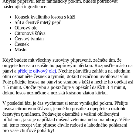
Abyste připravili tento fantastický pokrm, budete potřebovat
následující ingredience:
Kousek kvalitního lososa s kůží
Sůl a čerstvě mletý pepř
Olivový olej
Citronová šťáva
Čerstvý tymián
Česnek
Máslo
Když budete mít všechny suroviny připravené, začněte tím, že
omyjete lososa a osušíte ho papírovým utěrkou. Rozpusťte máslo na
pánvi a
přidejte olivový olej
. Nechte pánvičku zahřát a na středním
ohni osmahněte česnek a tymián, dokud nezačnou uvolňovat vůni.
Poté přidejte lososa na pánvi se stranou s kůží a nechte ho opékat asi
4-5 minut. Otočte rybu a pokračujte v opékání dalších 3-4 minut,
dokud losos nezměkne a nezíská krásnou zlatou kůrku.
V poslední fázi je čas vychutnat si tento vynikající pokrm. Přelijte
lososa citronovou šťávou, jemně ho posolte a opepřete a ozdobte
čerstvým tymiánem. Podávejte okamžitě s vašimi oblíbenými
přílohami, jako je například dušená zelenina nebo brambory. Věřte
mi, tento recept vám přinese chvíle radosti a lahodného pohlazení
pro vaše chuťové pohárky!