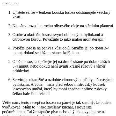
Jak na to:
Ujistěte se, že v tenkém kousku lososa odstraňujete všechny
kosti.
Na pánvi rozpalte trochu olivového oleje na středním plameni.
Osolte a okořeňte lososa svými oblíbenými bylinkami a
citronovou kůrou. Považujte to jako malou aromaterapii!
Položte lososa na pánvi s kůží dolů. Smažte jej po dobu 3-4
minut, dokud se kůže nestane skořápkou.
Otočte lososa a opékejte jej na druhé straně po dobu dalších
3-4 minut, nebo dokud není uvnitř krásně růžový a téměř
průhledný.
Servírujte okamžitě a ozdobte citronovými plátky a čerstvými
bylinkami. A voilà – máte před sebou mistrovský kousek
lososového umění, který by mohl spadnout přímo z desky
šéfkuchaře Pohlreicha!
Věřte nám, tento recept na lososa na pánvi je tak snadný, že budete
vykřikovat "Mám to!" jako zkušený kuchař, i když jste
počátečníkem. Takže zapněte plyn nebo ohýnek a vydejte se na