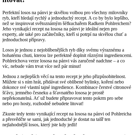
Perfektní losos na pánvi je skvělou volbou pro všechny milovníky
ryb, kteří hledají rychlý a jednoduchý recept. A co by bylo lepšího,
než se inspirovat světoznámým šéfkuchařem Radkem Pohlreichem?
Jeho vynikající recept na lososa na pánvi je ideální nejen pro
experty, ale také pro začátečníky, kteří si potrpí na skvělou chuť a
jednoduchost přípravy.
Losos je jednou z nejoblíbenějších ryb díky svému výraznému a
bohatému chuti, kterou lze perfektně doplnit různými ingrediencemi.
Pohlreichova verze lososa na pánvi vás zaručeně nadchne – a co
víc, nebude vám trvat více než pár minut!
Jednou z nejlepších věcí na tento recept je jeho přizpůsobitelnost.
Můžete si s ním hrát, přidávat své oblíbené bylinky, koření nebo
dokonce své vlastní tajné ingredience. Kombinace čerstvé citronové
šťávy, jemného česneku a šťavnatého lososa je prostě
nepřekonatelná. Ať už budete připravovat tento pokrm pro sebe
nebo pro hosty, rozhodně nebudete litovat!
Zkuste tedy tento vynikající recept na lososa na pánvi od Pohlreicha
a přesvědčte se sami, jak jednoduché je dostat na talíř ten
nejlahodnější losos, který jste kdy jedli!