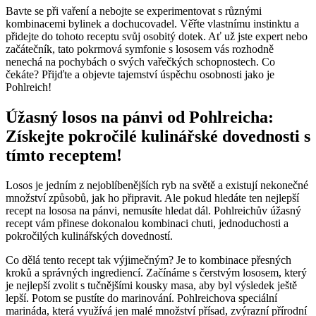
Bavte se při vaření a nebojte se experimentovat s různými
kombinacemi bylinek a dochucovadel. Věřte vlastnímu instinktu a
přidejte do tohoto receptu svůj osobitý dotek. Ať už jste expert nebo
začátečník, tato pokrmová symfonie s lososem vás rozhodně
nenechá na pochybách o svých vařečkých schopnostech. Co
čekáte? Přijďte a objevte tajemství úspěchu osobnosti jako je
Pohlreich!
Úžasný losos na pánvi od Pohlreicha:
Získejte pokročilé kulinářské dovednosti s
tímto receptem!
Losos je jedním z nejoblíbenějších ryb na světě a existují nekonečné
množství způsobů, jak ho připravit. Ale pokud hledáte ten nejlepší
recept na lososa na pánvi, nemusíte hledat dál. Pohlreichův úžasný
recept vám přinese dokonalou kombinaci chuti, jednoduchosti a
pokročilých kulinářských dovedností.
Co dělá tento recept tak výjimečným? Je to kombinace přesných
kroků a správných ingrediencí. Začínáme s čerstvým lososem, který
je nejlepší zvolit s tučnějšími kousky masa, aby byl výsledek ještě
lepší. Potom se pustíte do marinování. Pohlreichova speciální
marináda, která využívá jen malé množství přísad, zvýrazní přírodní