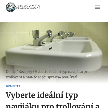
Přeskočit
SEEFISH
na
obsah
Domů
/
Recepty
/
Vyberte ideální typ navijáku pro
trollování a naučte se jej správně používat!
RECEPTY
Vyberte ideální typ
navijáku pro trollování a