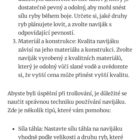
dostatečně pevný a odolný, aby mohl snést
sílu ryby během boje. Určete si, jaké druhy
ryb ⁤plánujete lovit, a⁢ zvolte naviják s
odpovídající pevností.
Materiál a ‌konstrukce: Kvalita navijáku
závisí na jeho materiálu a​ konstrukci. Zvolte
naviják vyrobený z‌ kvalitních materiálů,
který ⁢je​ odolný vůči slané vodě a uvědomte
si, že vyšší cena může přinést vyšší kvalitu.
Abyste byli úspěšní při trollování, je důležité se
naučit⁢ správnou techniku používání navijáku.
Zde je několik tipů, které vám pomohou:
Síla táhla: Nastavte sílu táhla na navijáku
vhodně podle velikosti a ​druhu ryb, ⁤které