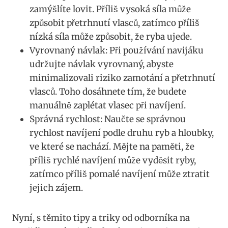
⁤zamýšlíte lovit. Příliš vysoká síla⁤ může
způsobit přetrhnutí vlasců, zatímco⁤ příliš
nízká síla může způsobit, že ryba ujede.
Vyrovnaný návlak: Při používání navijáku
udržujte ‌návlak vyrovnaný, abyste
minimalizovali riziko​ zamotání a přetrhnutí
vlasců. Toho dosáhnete tím, ⁤že budete
manuálně zaplétat vlasec‌ při ⁢navíjení.
Správná rychlost: Naučte ​se správnou
rychlost ‌navíjení podle druhu ryb a hloubky,
ve které ⁤se nachází. Mějte na paměti, že
příliš rychlé navíjení může vyděsit ryby,
zatímco příliš⁢ pomalé navíjení může ztratit
jejich zájem.
Nyní, s těmito tipy a triky od odborníka na