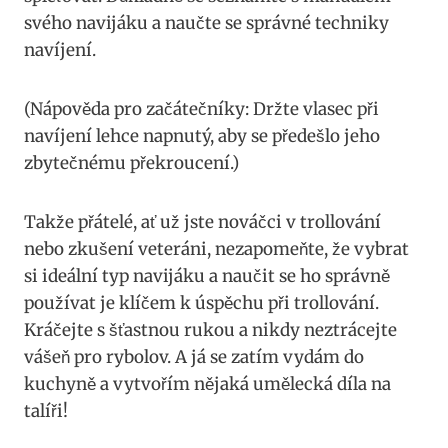
svého navijáku‌ a naučte se správné techniky
navíjení.
(Nápověda pro začátečníky: Držte vlasec při
navíjení lehce napnutý, aby se předešlo jeho ​
zbytečnému překroucení.)
Takže přátelé, ať už jste ⁢nováčci v trollování
nebo zkušení veteráni, nezapomeňte, že⁣ vybrat
si ideální typ navijáku⁤ a naučit se ⁣ho ⁢správně
‌používat je klíčem k ⁤úspěchu při trollování.
Kráčejte s ‍šťastnou rukou a⁤ nikdy neztrácejte
⁢vášeň ⁤pro rybolov. A já se zatím vydám do
kuchyně ‍a vytvořím nějaká‌ umělecká díla na
talíři!