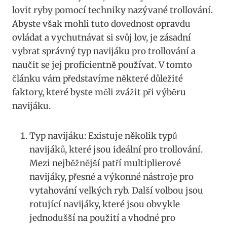
lovit ryby pomocí techniky nazývané trollování.
Abyste však mohli tuto dovednost opravdu⁤
ovládat ‍a vychutnávat si svůj lov, je zásadní
vybrat správný typ navijáku pro trollování a
naučit se jej proficientně používat. V tomto
článku vám představíme některé důležité
faktory, které byste měli zvážit při výběru
navijáku.
Typ navijáku: Existuje několik ‌typů
navijáků,⁤ které jsou⁣ ideální pro trollování.
Mezi nejběžnější patří multiplierové
navijáky, přesné a výkonné nástroje pro
vytahování⁢ velkých ryb. ‍Další volbou⁣ jsou
rotující navijáky,‌ které ⁣jsou obvykle
jednodušší⁣ na použití a vhodné pro