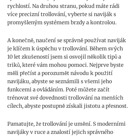
rychlostí. Na druhou stranu, pokud máte rádi
více precizní trollování, vyberte si naviják s
promyšleným systémem brzdy a kontrolou.
A⁣ konečně, naučení se ⁢správně používat naviják
je klíčem k úspěchu v trollování. Během svých
10 let zkušeností jsem si osvojil několik tipů a
triků, které vám mohou pomoci. ‌Nejprve byste
měli přečíst⁢ a porozumět návodu k použití
navijáku, abyste se seznámili s všemi ‌jeho
funkcemi a ovládáním. Poté můžete začít
trénovat své dovednosti trollování na menších
cílech, abyste ⁣postupně získali jistotu a přesnost.
Pamatujte, že trollování je umění. S moderními
navijáky v ruce a znalostí ‌jejich správného ​