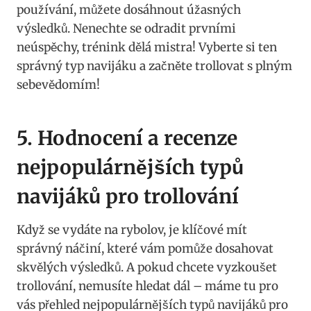
používání, můžete ‌dosáhnout úžasných
výsledků. Nenechte se odradit‍ prvními
neúspěchy, trénink dělá mistra! ⁢Vyberte‌ si ten
⁤správný typ navijáku a začněte trollovat ⁢s plným
sebevědomím!
5. Hodnocení a recenze
nejpopulárnějších⁢ typů
navijáků pro ‌trollování
Když‍ se ⁢vydáte na rybolov, je klíčové ‌mít
správný náčiní, které vám⁣ pomůže dosahovat
skvělých výsledků.‌ A ‌pokud chcete vyzkoušet
trollování, nemusíte hledat dál – máme tu pro
vás přehled nejpopulárnějších typů navijáků pro