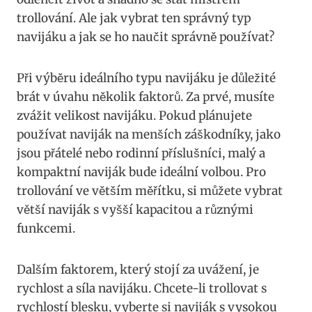
trollování. Ale jak ​vybrat ten správný typ
navijáku a jak‍ se ho naučit správně používat?
Při výběru ideálního typu navijáku je důležité
brát v úvahu několik faktorů. Za prvé, musíte
zvážit velikost navijáku.⁤ Pokud plánujete
používat naviják na menších záškodníky, jako
jsou přátelé nebo⁣ rodinní ‍příslušníci, malý a
kompaktní naviják bude ideální⁢ volbou. ​Pro
trollování ve větším měřítku, si můžete vybrat
větší naviják​ s vyšší kapacitou a různými
funkcemi.
Dalším faktorem, který stojí za uvážení, je
rychlost a síla navijáku. Chcete-li trollovat s
rychlostí blesku, ⁢vyberte si naviják s vysokou