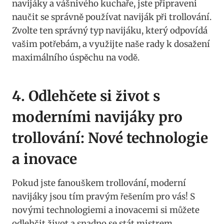
navijáky a vášnivého kuchaře, jste připraveni
naučit⁣ se správně používat naviják při trollování.
Zvolte ten správný typ navijáku, který odpovídá
vašim potřebám, a využijte naše rady k dosažení
maximálního úspěchu na vodě.
4. Odlehčete‌ si život‌ s
moderními navijáky pro‍
trollování: Nové technologie
a ⁣inovace
Pokud jste fanouškem trollování, moderní
navijáky jsou tím pravým⁢ řešením pro ⁣vás! S
novými technologiemi a inovacemi si můžete
odlehčit život a snadno se stát mistrem