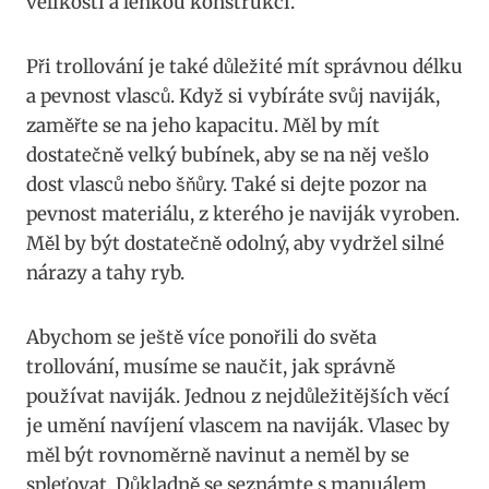
velikostí a lehkou ⁤konstrukcí.
Při trollování je také ⁤důležité mít správnou ‌délku
a pevnost vlasců. Když si vybíráte svůj naviják,
zaměřte⁢ se na jeho kapacitu. Měl by mít
dostatečně velký bubínek, aby se na něj vešlo
dost vlasců nebo šňůry. Také si dejte pozor na
pevnost materiálu, z kterého je⁢ naviják vyroben.
⁣Měl by být dostatečně odolný, aby vydržel silné
nárazy a tahy ryb.
Abychom se ještě více ponořili do světa
trollování, musíme se naučit, jak správně
používat ⁤naviják. Jednou z nejdůležitějších věcí
je umění navíjení vlascem na naviják. Vlasec by
měl být rovnoměrně navinut a ​neměl by se
spleťovat. Důkladně se seznámte s manuálem