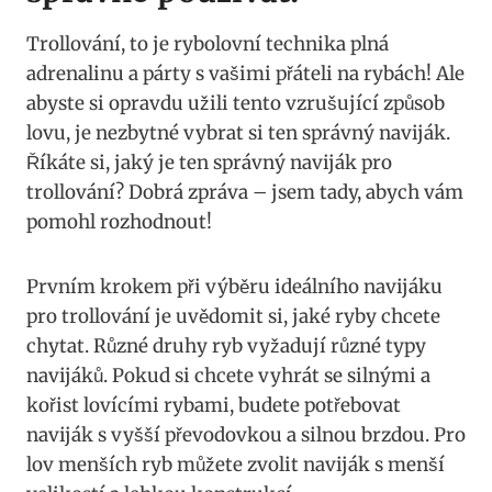
Trollování, to je rybolovní technika plná
adrenalinu a‍ párty s vašimi přáteli na rybách!‌ Ale
abyste si opravdu užili ⁢tento vzrušující způsob
⁤lovu, je nezbytné vybrat ⁤si ten správný naviják.
Říkáte si, jaký je ten správný ‍naviják pro
trollování? Dobrá zpráva – jsem tady, ‌abych vám
pomohl rozhodnout!
Prvním krokem při výběru ideálního navijáku
pro trollování je uvědomit​ si, jaké ryby chcete
chytat. Různé​ druhy ⁤ryb​ vyžadují různé typy
navijáků. Pokud si chcete ​vyhrát ​se silnými a
kořist lovícími rybami, budete potřebovat
naviják s vyšší převodovkou ‌a silnou⁤ brzdou. Pro
lov menších ryb můžete⁤ zvolit naviják s menší