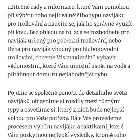
užitečné rady a informace,⁤ které Vám pomohou
při výběru toho nejideálnějšího typu navijáku
pro trollování a naučíte se, jak ho správně využít
při ⁤lovu.⁢ Bez ohledu na to, zda se rozhodnete pro
naviják​ určený ‍pro pobřežní trollování, nebo
třeba pro naviják vhodný pro hlubokovodní
trollování, chceme Vás maximálně vybavit
vědomostmi,​ které Vám umožní uspět ‌na vodě ⁢a
přitáhnout domů tu nejlahodnější rybu.
Pojďme⁣ se společně ponořit do detailního světa
navijáků, objasníme si rozdíly mezi různými
typy a osvětlíme si, který z⁤ nich bude nejlepší
volbou pro Vaše potřeby. Dále Vás provedeme
procesem výběru navijáku a taktikami, ​které
Vám poskytnou nejlepší výsledky. ⁤Kromě toho