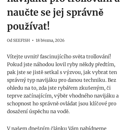
naučte se jej správně
používat!
Od
SEEFISH
18 března, 2026
Vítejte uvnitř fascinujícího světa trollování!
Pokud jste náhodou lovil ryby někdy předtím,
pak jste se⁢ jistě setkal ⁢s výzvou, jak vybrat ten
správný typ navijáku pro danou techniku. Bez
ohledu na to, zda jste rybářem zkušeným, či
teprve začínajícím, výběr vhodného navijáku a
schopnost ho správně ovládat jsou klíčové pro
dosažení úspěchu na ⁤vodě.
V našem​ dnešním článku Vám nabídneme