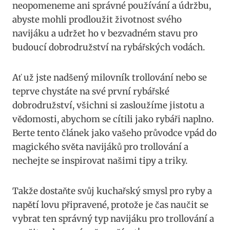
neopomeneme ani ​správné používání a ‌údržbu,
abyste mohli prodloužit životnost svého ​
navijáku a udržet ho v bezvadném stavu pro
budoucí dobrodružství na rybářských⁢ vodách.
Ať už jste ⁣nadšený milovník trollování‌ nebo se
teprve chystáte na své první rybářské
dobrodružství, všichni si zasloužíme jistotu a
vědomosti, abychom se ‌cítili jako rybáři ‍naplno.
Berte tento článek jako vašeho​ průvodce vpád do
​magického světa‍ navijáků‍ pro trollování⁣ a
nechejte se inspirovat našimi tipy a triky.
Takže dostaňte svůj kuchařský smysl pro ryby a
napětí⁤ lovu⁤ připravené,​ protože je čas naučit se
vybrat ten správný⁢ typ ⁤navijáku pro trollování a