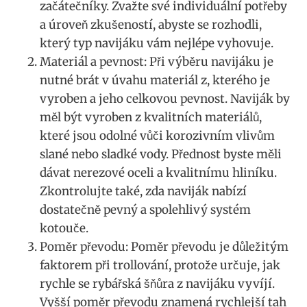
začátečníky. Zvažte své individuální potřeby
a úroveň zkušeností, abyste ⁣se rozhodli,
který typ navijáku vám nejlépe vyhovuje.
Materiál a pevnost: Při výběru ⁤navijáku je
nutné brát v úvahu materiál z, kterého je
vyroben a jeho celkovou pevnost. Naviják by
⁢měl být vyroben z kvalitních materiálů,
‍které jsou odolné vůči korozivním vlivům
slané nebo sladké vody. Přednost byste ⁣měli
dávat nerezové oceli a kvalitnímu hliníku.
Zkontrolujte také, zda naviják nabízí
dostatečně pevný a spolehlivý systém
kotouče.
Poměr převodu: Poměr převodu je důležitým
faktorem⁤ při⁤ trollování, protože určuje,​ jak
rychle se rybářská šňůra z navijáku vyvíjí.
⁤Vyšší poměr převodu znamená rychlejší tah