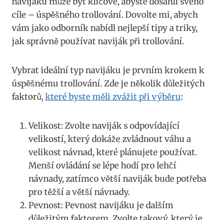
navijáku může být klíčové, abyste dosáhli svého
cíle – úspěšného trollování. Dovolte mi, abych
vám jako odborník nabídl nejlepší tipy a‍ triky,
jak‌ správně používat naviják při trollování.
Vybrat​ ideální typ navijáku je prvním krokem k
úspěšnému trollování. Zde je několik důležitých
faktorů,
které byste měli zvážit při výběru
:
Velikost: Zvolte naviják s odpovídající
velikostí, který dokáže zvládnout váhu a
velikost návnad, které⁣ plánujete používat.
⁢Menší ovládání se lépe hodí pro lehčí
návnady, zatímco větší naviják bude potřeba
pro těžší a větší návnady.
Pevnost: Pevnost navijáku je dalším
důležitým faktorem. ⁢Zvolte takový, který⁤ je