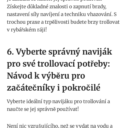
Získejte ⁣důkladné ​znalosti o zapnutí brzdy,
nastavení síly navíjení a techniku vhazování. S
trochou praxe ‍a trpělivosti budete brzy trollovat
‍v⁤ rybářském ráji!
6. Vyberte správný naviják
pro⁢ své trollovací potřeby:
Návod k výběru pro
začátečníky i pokročilé
Vyberte ideální typ navijáku ⁤pro trollování a
naučte se jej správně používat!
Není nic vzrušujícího, než se ​vydat ‍na vodu a