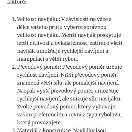
faktorů:
Velikost navijáku: V závislosti na váze a⁢
délce vašeho prutu vyberte správnou
velikost navijáku. Menší naviják poskytuje‍
lepší citlivost a ovladatelnost, zatímco větší ​
naviják umožňuje rychlejší navíjení a
manipulaci s větší rybou.
Převodový poměr: Převodový ​poměr určuje
rychlost navíjení. Nižší převodový poměr
znamená ⁣větší sílu, ​ale pomalejší navíjení.
Naopak vyšší převodový poměr umožňuje
rychlejší navíjení, ale‌ snižuje sílu navijáku.‌
Zvolte převodový poměr, který vyhovuje
vašim preferencím a rovněž typu rybolovu,
který provozujete.
Materiál​ a konstrukce: Navijáky jsou