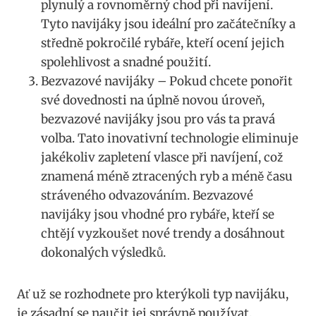
plynulý a rovnoměrný chod při ​navíjení.
Tyto navijáky jsou ideální pro začátečníky a
středně pokročilé rybáře, kteří ocení jejich
⁣spolehlivost a snadné použití.
Bezvazové navijáky – Pokud chcete ponořit
⁢své dovednosti na ⁢úplně novou úroveň,‌
bezvazové navijáky jsou pro vás ta pravá
volba. Tato‍ inovativní technologie eliminuje
jakékoliv zapletení vlasce při navíjení, ‌což
znamená méně ztracených ryb‌ a méně času
stráveného odvazováním. Bezvazové
navijáky jsou vhodné pro rybáře, kteří se
chtějí‌ vyzkoušet ‍nové trendy a dosáhnout
dokonalých výsledků.
Ať už se rozhodnete pro kterýkoli typ navijáku,
je⁢ zásadní se naučit jej ‌správně používat.