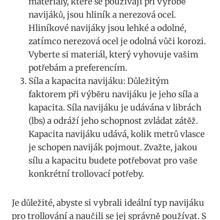
materiály, ‍které se používají při výrobě
navijáků, jsou hliník a nerezová ocel.
Hliníkové navijáky jsou lehké a odolné,
zatímco nerezová ocel je odolná vůči korozi.
Vyberte si‌ materiál, který vyhovuje vašim
potřebám a preferencím.
Síla a kapacita navijáku: Důležitým
faktorem při výběru navijáku je jeho síla⁢ a
kapacita. Síla navijáku je udávána v librách
(lbs) a odráží ‍jeho schopnost zvládat zátěž.
‍Kapacita navijáku udává, kolik metrů vlasce
je schopen naviják ⁢pojmout. Zvažte, jakou
sílu a ​kapacitu budete potřebovat pro⁢ vaše
konkrétní trollovací potřeby.
Je důležité, abyste si vybrali ⁢ideální typ navijáku
pro trollování a ‌naučili⁢ se jej správně ⁤používat. S