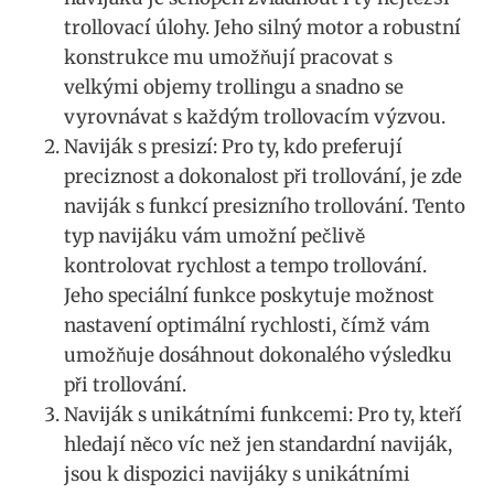
trollovací úlohy. Jeho silný motor a robustní
konstrukce mu umožňují pracovat s
velkými objemy trollingu a ⁣snadno se
vyrovnávat s ⁢každým​ trollovacím ‌výzvou.
Naviják s presizí: Pro ty, kdo preferují
preciznost a dokonalost při trollování, je ​zde
naviják s funkcí presizního trollování. Tento
typ navijáku ⁤vám umožní pečlivě
kontrolovat rychlost a tempo trollování.
Jeho speciální funkce poskytuje ⁢možnost
nastavení​ optimální ⁤rychlosti, čímž vám
umožňuje dosáhnout dokonalého výsledku
při trollování.
Naviják⁤ s unikátními funkcemi: Pro ty, kteří​
hledají něco ‍víc než jen standardní naviják,
jsou k dispozici navijáky s unikátními