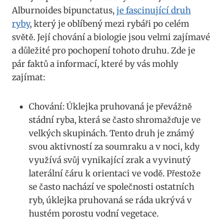
Alburnoides bipunctatus,⁣
je fascinující‍ druh
ryby
, který je ‍oblíbený mezi ⁢rybáři⁤ po celém⁣
světě. Její chování​ a biologie jsou velmi⁣ zajímavé
a důležité pro pochopení tohoto druhu. Zde je
pár faktů a​ informací, které by⁣ vás‌ mohly
zajímat:
Chování:‍ Úklejka pruhovaná ​je převážně
stádní ryba, ⁤která se často shromažďuje ve
⁤velkých ⁣skupinách. Tento druh je známý​
svou⁣ aktivností za‍ soumraku a v noci, kdy
využívá‌ svůj vynikající zrak a‍ vyvinutý​
laterální čáru k‍ orientaci ve vodě.⁢ Přestože​
se často ‌nachází ve společnosti ostatních
⁤ryb, ⁣úklejka ‌pruhovaná se ráda ukrývá v ​
hustém porostu vodní vegetace.