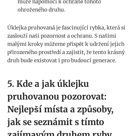
⁣může napomoci‍ k ochraně ⁤tohoto⁢
ohroženého druhu.
Úklejka⁣ pruhovaná je fascinující⁢ rybka, která‍ si
‍zaslouží naši pozornost ⁤a ochranu.‍ S našimi
malými ​kroky můžeme ⁣přispět k udržení ⁣jejich
přirozeného prostředí⁣ a zajistit, že tento krásný
druh bude existovat i pro‍ budoucí generace.
5. Kde a jak ​úklejku
pruhovanou pozorovat:‌
Nejlepší ⁤místa a způsoby,
jak se seznámit s tímto
zajímavým ​druhem ryby