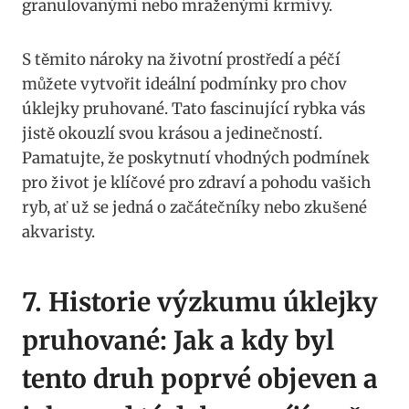
granulovanými nebo ⁤mraženými krmivy.
S ‌těmito nároky na životní ‌prostředí a péčí
můžete vytvořit ideální podmínky pro chov
úklejky ​pruhované.​ Tato fascinující rybka vás
jistě okouzlí svou krásou a⁣ jedinečností.
Pamatujte, že poskytnutí vhodných podmínek
‌pro život je klíčové ‍pro zdraví⁢ a pohodu vašich
ryb, ať ⁣už se jedná‍ o začátečníky nebo zkušené​
akvaristy.
7. Historie výzkumu úklejky
pruhované: Jak a kdy byl
tento druh⁢ poprvé ‍objeven a