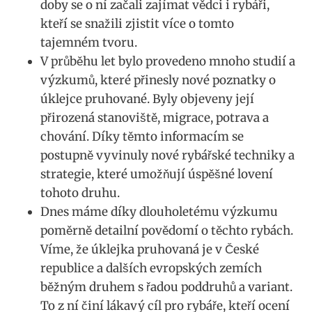
doby se o ní ‌začali zajímat vědci i ‍rybáři,
kteří se snažili zjistit více o tomto
tajemném ​tvoru.
V průběhu let bylo provedeno mnoho studií a
výzkumů, které ⁤přinesly​ nové poznatky o
úklejce pruhované. Byly objeveny její
přirozená stanoviště, migrace, ⁤potrava⁢ a
chování. Díky⁤ těmto informacím ‍se
postupně vyvinuly ⁣nové rybářské ​techniky a
strategie, které ‍umožňují úspěšné lovení
tohoto druhu.
Dnes máme díky‌ dlouholetému výzkumu
poměrně detailní povědomí o těchto rybách.
Víme, že úklejka pruhovaná je v České
republice⁣ a⁤ dalších evropských zemích
běžným druhem s řadou poddruhů a‌ variant.
To z​ ní činí‌ lákavý cíl pro rybáře,​ kteří‍ ocení