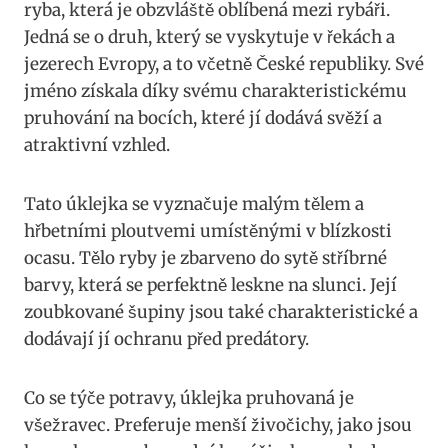
ryba, která ⁢je ⁣obzvláště oblíbená mezi rybáři.
‍Jedná se ⁢o druh, který se vyskytuje v ⁤řekách a
jezerech Evropy,⁤ a to včetně České republiky. Své
jméno získala díky svému charakteristickému
pruhování na bocích,‍ které jí ​dodává ⁣svěží a
⁢atraktivní vzhled.
Tato úklejka se vyznačuje ⁢malým tělem a
hřbetními ploutvemi umístěnými v blízkosti
ocasu. Tělo ryby je zbarveno do ⁢sytě stříbrné
barvy, která se ​perfektně ⁢leskne na slunci. Její
‌zoubkované⁤ šupiny jsou ‌také ​charakteristické a
⁢dodávají jí⁤ ochranu před predátory.
Co ⁢se týče potravy, úklejka pruhovaná ⁤je
všežravec.⁣ Preferuje ‌menší živočichy, jako jsou