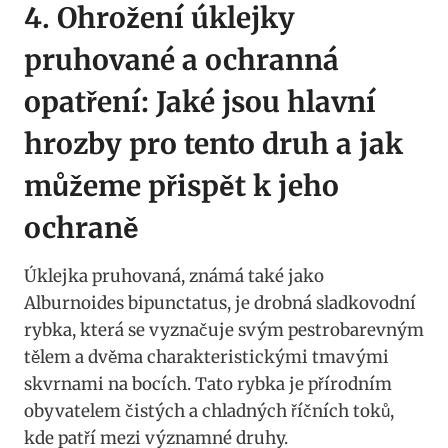
4. ‍Ohrožení úklejky
pruhované a ochranná⁤
opatření: Jaké ⁤jsou hlavní
hrozby ⁤pro⁣ tento druh a jak
můžeme přispět k jeho
ochraně
Úklejka pruhovaná, známá také jako
‌Alburnoides bipunctatus, je⁣ drobná sladkovodní
rybka, ⁢která se vyznačuje‌ svým pestrobarevným
⁣tělem‌ a dvěma charakteristickými tmavými
skvrnami na bocích. Tato‌ rybka ‍je přírodním
⁣obyvatelem čistých⁢ a ⁣chladných říčních ⁤toků,
kde ⁤patří ⁤mezi významné druhy.