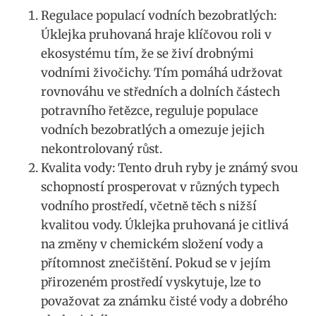
Regulace populací vodních​ bezobratlých:
Úklejka pruhovaná hraje klíčovou roli v​
ekosystému‌ tím,‌ že⁤ se živí ​drobnými
vodními ⁣živočichy. Tím pomáhá udržovat
‍rovnováhu ve středních a dolních částech
potravního řetězce,⁣ reguluje populace
⁣vodních bezobratlých ⁤a ⁤omezuje jejich
nekontrolovaný růst.
Kvalita vody: ⁤Tento druh ryby ‍je známý svou
schopností prosperovat v různých typech
vodního prostředí, ​včetně těch ⁣s nižší
kvalitou ⁣vody. Úklejka​ pruhovaná je citlivá
na ⁣změny ‌v chemickém složení vody ⁤a
přítomnost znečištění.⁢ Pokud se v jejím
přirozeném prostředí vyskytuje, lze ‍to
považovat za známku ‌čisté vody a dobrého