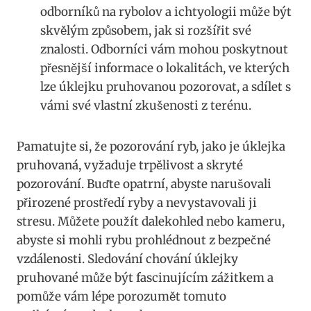
odborníků na rybolov a ichtyologii může‍ být
skvělým způsobem, jak⁢ si ‌rozšířit své
znalosti.⁤ Odborníci vám mohou poskytnout
přesnější informace o lokalitách, ve kterých
lze úklejku pruhovanou pozorovat, a sdílet ‌s​
vámi své⁣ vlastní‌ zkušenosti z terénu.
Pamatujte si,​ že pozorování ryb, jako je úklejka
pruhovaná, vyžaduje ‌trpělivost a skryté
pozorování. Buďte‌ opatrní, ⁣abyste narušovali
přirozené prostředí ryby⁢ a nevystavovali ⁤ji
stresu. Můžete použít dalekohled nebo kameru,
abyste si mohli rybu ⁢prohlédnout z ​bezpečné
vzdálenosti. Sledování chování úklejky
pruhované může být fascinujícím zážitkem a​
pomůže vám lépe porozumět tomuto