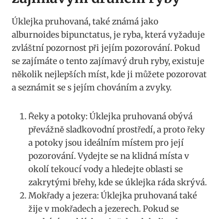
Úklejka pruhovaná,⁢ také známá jako
alburnoides bipunctatus, je ryba, která vyžaduje
zvláštní pozornost při ⁣jejím pozorování. Pokud
se zajímáte o tento zajímavý druh ‍ryby, existuje ​
několik nejlepších míst, kde ji můžete pozorovat
a seznámit se ‍s jejím chováním a⁣ zvyky.
Řeky a potoky: Úklejka pruhovaná ‍obývá
převážně sladkovodní‍ prostředí, a proto řeky
a potoky jsou ideálním místem⁢ pro její
pozorování.⁤ Vydejte se na klidná místa v
‍okolí tekoucí ‌vody a​ hledejte oblasti ‍se
zakrytými⁤ břehy, kde se ​úklejka ⁢ráda⁣ skrývá.
Mokřady a ‍jezera: Úklejka pruhovaná také
žije v‌ mokřadech a jezerech. Pokud​ se