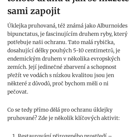
sami zapojit
Úklejka pruhovaná, též známá jako Alburnoides
bipunctatus,​ je⁣ fascinujícím druhem ryby, ⁣který
potřebuje naši ‌ochranu. Tato malá rybička,
dosahující délky pouhých 5-10 centimetrů, je
endemickým druhem v několika evropských
zemích. Její jedinečné zbarvení a ⁤schopnost
přežít ve vodách s nízkou kvalitou jsou jen
některé z důvodů, proč bychom měli o ⁢ni⁤
pečovat.
Co se tedy přímo dělá pro ochranu‍ úklejky
pruhované? Zde‍ je několik klíčových aktivit:
Restaurování přirozeného prostředí‍ –