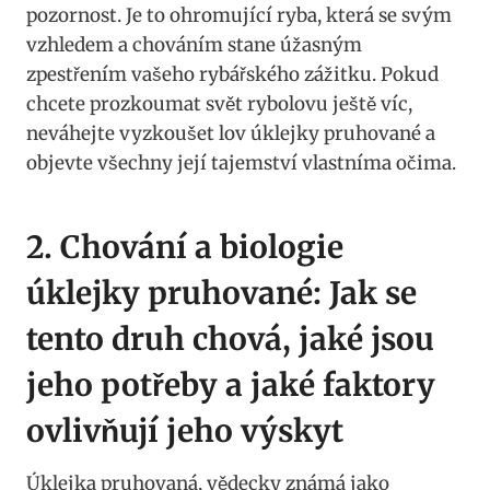
⁢pozornost.⁤ Je to ohromující ryba, ⁤která se svým
vzhledem a chováním ⁤stane úžasným
zpestřením ‍vašeho rybářského zážitku. Pokud⁢
chcete prozkoumat svět rybolovu ještě⁣ víc,
neváhejte vyzkoušet lov úklejky‌ pruhované a
⁣objevte všechny její ⁤tajemství⁣ vlastníma očima.
2. ⁢Chování a biologie
úklejky pruhované: Jak se
tento druh⁢ chová, jaké jsou
jeho potřeby a ‌jaké ‍faktory
⁢ovlivňují jeho výskyt
Úklejka pruhovaná, vědecky​ známá jako