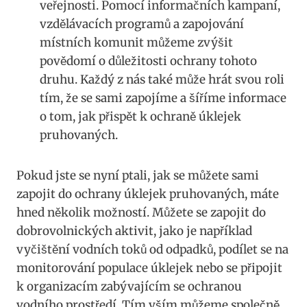
veřejnosti. Pomocí informačních kampaní,
vzdělávacích programů a zapojování
místních komunit můžeme‍ zvýšit
povědomí⁢ o ​důležitosti ochrany tohoto
druhu. Každý z nás ‍také může hrát⁣ svou​ roli
tím, že se sami zapojíme a šíříme informace
o tom, jak ​přispět k ⁣ochraně​ úklejek
pruhovaných.
Pokud jste se nyní ptali, jak ‌se můžete sami
zapojit do ochrany úklejek pruhovaných, máte
hned​ několik možností. Můžete se zapojit ⁤do
dobrovolnických⁤ aktivit, jako je‌ například
vyčištění vodních toků‍ od odpadků, podílet se na
monitorování populace úklejek nebo se připojit⁣
k organizacím zabývajícím se ochranou
vodního prostředí. Tím vším můžeme společně