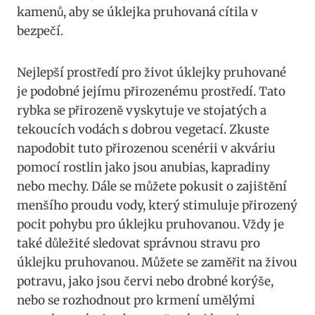
kamenů, ‌aby se úklejka pruhovaná⁣ cítila v
bezpečí.
Nejlepší prostředí pro život úklejky pruhované
je ‍podobné jejímu přirozenému prostředí. ‌Tato
rybka se přirozeně vyskytuje ve‍ stojatých a
⁣tekoucích vodách s dobrou ‍vegetací. Zkuste
napodobit tuto⁣ přirozenou scenérii v akváriu
pomocí rostlin ​jako jsou⁤ anubias, kapradiny
nebo mechy. Dále se ⁢můžete​ pokusit o zajištění
menšího proudu vody, který ​stimuluje přirozený
⁣pocit pohybu pro úklejku pruhovanou. Vždy je
také důležité sledovat správnou stravu pro
úklejku‌ pruhovanou. Můžete se zaměřit na živou
potravu, ⁤jako jsou červi​ nebo drobné ‍korýše,
nebo se ⁤rozhodnout​ pro krmení umělými