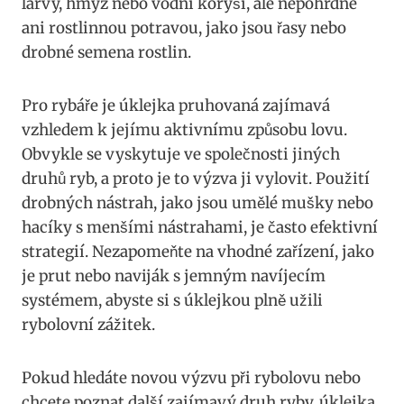
larvy, hmyz nebo ⁣vodní korýši, ale nepohrdne
ani rostlinnou‌ potravou, ​jako‍ jsou‍ řasy nebo
drobné ⁣semena rostlin.
Pro rybáře je úklejka ⁤pruhovaná zajímavá
vzhledem k jejímu aktivnímu způsobu lovu.
Obvykle se vyskytuje ⁢ve ⁢společnosti‍ jiných
druhů ryb, a ⁢proto je to výzva ji vylovit. Použití
drobných nástrah, jako jsou umělé mušky⁤ nebo
hacíky s menšími nástrahami, je často efektivní
strategií. Nezapomeňte na vhodné zařízení, jako
je prut nebo naviják s jemným navíjecím
systémem, abyste si s úklejkou plně užili
rybolovní zážitek.
Pokud hledáte novou ⁤výzvu ⁣při rybolovu ⁣nebo
chcete poznat další​ zajímavý druh ryby, úklejka