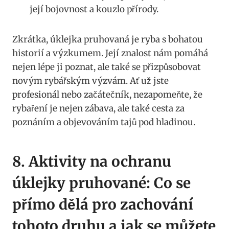
její bojovnost ‌a kouzlo přírody.
Zkrátka, ⁤úklejka pruhovaná je ​ryba ​s bohatou
historií a​ výzkumem. Její znalost nám pomáhá
nejen lépe ji poznat, ale také se přizpůsobovat
⁤novým rybářským výzvám. Ať už jste
profesionál⁢ nebo začátečník, nezapomeňte, že
rybaření je nejen zábava, ale také cesta za
poznáním a‌ objevováním tajů pod⁣ hladinou.
8. Aktivity na ochranu
⁣úklejky pruhované: Co se
přímo dělá ‌pro zachování
tohoto druhu ‍a jak⁢ se můžete