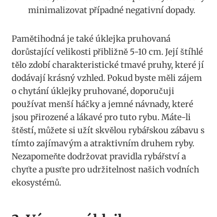
minimalizovat případné negativní dopady.
Pamětihodná⁤ je také úklejka pruhovaná
dorůstající velikosti přibližně 5-10 cm. Její štíhlé
tělo ‌zdobí charakteristické tmavé pruhy, ⁢které jí
dodávají krásný vzhled. Pokud byste měli zájem
o chytání úklejky pruhované, doporučuji
používat menší háčky a jemné návnady, ​které
‍jsou přirozené a lákavé pro tuto rybu. Máte-li
‌štěstí, můžete si užít ⁢skvělou rybářskou zábavu s
tímto zajímavým a⁣ atraktivním⁤ druhem ryby.
Nezapomeňte dodržovat pravidla rybářství a
chyťte a ‍pusťte⁣ pro udržitelnost našich vodních
ekosystémů.