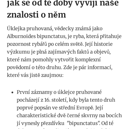
jak se​ od té doby⁤ vyvíjí naše
⁤znalosti o něm
Úklejka ‌pruhovaná, vědecky známá jako
Alburnoides bipunctatus, je ryba, která přitahuje
pozornost rybářů po⁣ celém světě. Její historie⁣
výzkumu je plná zajímavých faktů a ‌objevů,
které nám pomohly vytvořit komplexní
povědomí o této druhu. ⁢Zde je pár informací,
které vás jistě ⁣zaujmou:
První záznamy o úklejce pruhované
pocházejí z 16. století, ⁣kdy byla tento druh
poprvé popsán ve ‌střední​ Evropě. Její
charakteristické dvě černé⁤ skvrny na bocích
jí vynesly přezdívku ‌ "bipunctatus". Od té