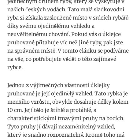
jedinečným druhem ryby, který se vyskytuje v
našich českých vodách. Tato malá sladkovodní‌
ryba si​ získala⁤ zasloužené místo v⁢ srdcích rybářů
díky svému ojedinělému vzhledu a
neuvěřitelnému ‍chování. Pokud vás o ‌úklejce​
pruhované přitahuje víc než jiné ryby, pak jste
na ‍správném⁢ místě. V tomto článku se podíváme
na vše, co potřebujete vědět o této ⁤zajímavé
rybce.
Jednou z ‍výjimečných vlastností úklejky
pruhované je ‍její ⁣ojedinělý vzhled.⁤ Tato rybka ​je
⁣menšího vzrůstu, obvykle dosahuje délky kolem
10 cm. Její tělo je ‍štíhlé a protáhlé, s
charakteristickými tmavými pruhy na bocích.
Tyto pruhy jí dávají nezaměnitelný ​vzhled,
který je snadno‍ rozpoznatelný. Kromě‌ toho má