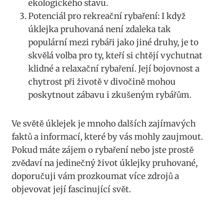
ekologického stavu.
Potenciál pro rekreační‌ rybaření: ⁣I‍ když
úklejka ​pruhovaná není zdaleka tak
populární mezi rybáři jako jiné druhy,​ je to
skvělá volba⁢ pro ty, kteří si chtějí vychutnat​
klidné a relaxační rybaření. Její bojovnost a
chytrost⁤ při životě v divočině⁢ mohou
poskytnout zábavu i zkušeným rybářům.
Ve světě úklejek je mnoho dalších zajímavých
faktů a informací, které by ‍vás mohly zaujmout.‍
Pokud máte‌ zájem o rybaření nebo jste prostě
‍zvědaví na jedinečný život úklejky​ pruhované,
doporučuji vám prozkoumat více zdrojů a
objevovat ‌její fascinující svět.