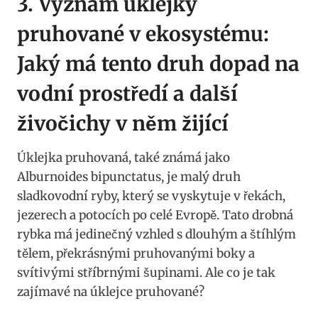
3. Význam úklejky
pruhované v ekosystému:
Jaký má tento druh dopad na
vodní prostředí⁣ a další
živočichy v⁣ něm žijící
Úklejka pruhovaná, také známá jako
Alburnoides ‌bipunctatus, ‌je malý ‌druh
sladkovodní​ ryby, který se⁣ vyskytuje ‌v⁤ řekách,
jezerech‌ a potocích po celé ⁤Evropě. Tato drobná
rybka má jedinečný ‌vzhled s dlouhým a štíhlým
tělem, překrásnými pruhovanými boky a
svítivými stříbrnými šupinami. Ale ‌co je tak
zajímavé na úklejce pruhované?