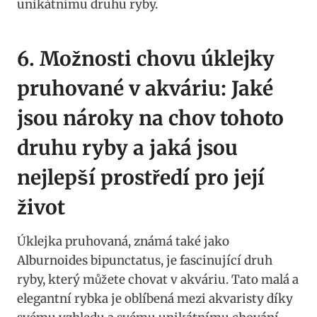
unikátnímu ​druhu ryby.
6. Možnosti chovu‌ úklejky
pruhované v ​akváriu:⁤ Jaké
‍jsou nároky na chov tohoto⁢
druhu ryby a jaká​ jsou
‍nejlepší prostředí pro její⁤
život
Úklejka pruhovaná, známá také jako
Alburnoides bipunctatus,​ je fascinující druh
ryby, který můžete⁤ chovat v akváriu. ⁣Tato malá a
elegantní rybka je oblíbená mezi‌ akvaristy díky