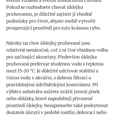
svému ‌vzhledu ‍a svému​ unikátnímu chování.
Pokud se rozhodnete chovat⁤ úklejku
pruhovanou, ​je důležité zajistit ‍jí vhodné
podmínky pro život, abyste mohli vytvořit‍
prosperující prostředí pro ⁤tuto krásnou rybu.
Nároky na chov úklejky pruhované jsou
relativně​ nenáročné, což z ​ní činí⁤ vhodnou volbu
pro začínající‌ akvaristy. Především úklejka
pruhovaná preferuje studenou vodu s teplotou
mezi 15-20 °C. Je ⁣důležité udržovat⁢ stabilní⁤ a
čistou vodu v akváriu, s dobrou filtrací a
pravidelnými údržbářskými kontrolami. Při
výběru substrátu můžete zvážit jemný písek
nebo oblázky, ⁣které napodobují přirozené
prostředí úklejky. ‍Nezapomeňte také poskytnout
dostatek úkrytů v podobě rostlin, dekorací nebo