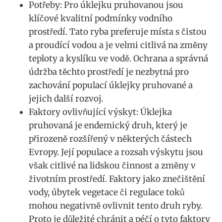
Potřeby: ​Pro úklejku pruhovanou jsou
klíčové kvalitní podmínky‍ vodního⁢
prostředí. Tato ryba ‌preferuje místa s čistou
a proudící ‍vodou a je velmi citlivá ‍na změny
teploty a kyslíku ve vodě. Ochrana a správná
údržba těchto prostředí ​je nezbytná ‌pro
zachování populací úklejky pruhované⁢ a
jejich další rozvoj.
Faktory ovlivňující výskyt: Úklejka
pruhovaná ⁢je⁤ endemický druh, ​který​ je
přirozeně⁣ rozšířený v některých částech
Evropy. Její populace a rozsah ‌výskytu jsou
však citlivé na lidskou činnost a změny v⁤
životním prostředí. Faktory jako ‌znečištění
vody, úbytek vegetace či⁢ regulace toků
mohou negativně⁢ ovlivnit tento druh ryby.
Proto ‍je důležité chránit a ⁤péčí ‍o tyto faktory