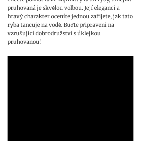
pruhovaná je⁣ skvělou volbou. Její ​eleganci a
hravý ​charakter oceníte jednou zažijete, jak ⁤tato‌
ryba ​tancuje⁤ na vodě. Buďte připraveni na
vzrušující dobrodružství s ‍úklejkou
pruhovanou!