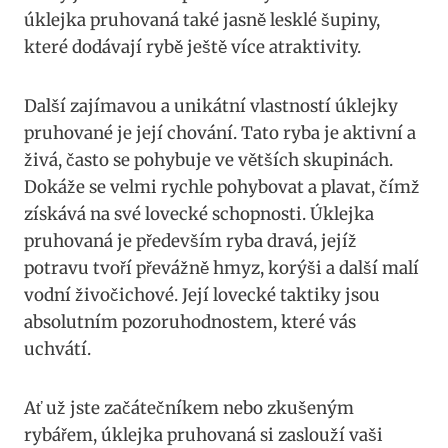
úklejka pruhovaná také jasně lesklé šupiny,
které dodávají rybě ještě více atraktivity.
Další zajímavou a unikátní vlastností úklejky
pruhované je její chování. Tato⁢ ryba‍ je ‍aktivní‌ a
živá,⁣ často ⁣se ‌pohybuje​ ve větších skupinách. ​
Dokáže​ se velmi rychle pohybovat a plavat, čímž
získává ⁤na své lovecké ⁢schopnosti. ‌Úklejka
⁣pruhovaná ⁤je především‌ ryba ‍dravá, jejíž
‍potravu​ tvoří převážně hmyz, korýši a ⁤další malí
vodní živočichové. Její lovecké taktiky jsou
absolutním pozoruhodnostem, které vás
uchvátí.
Ať už jste ​začátečníkem nebo zkušeným
‍rybářem, úklejka pruhovaná si zaslouží ⁤vaši