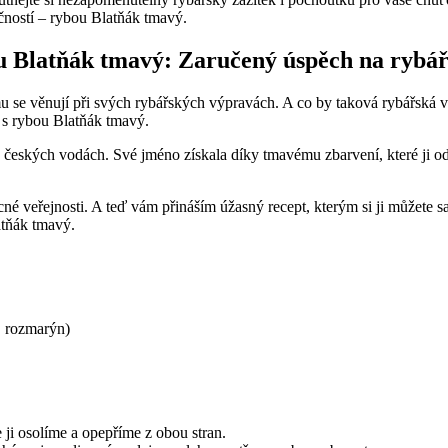
ečností – rybou Blatňák tmavý.
ou Blatňák tmavý: Zaručený úspěch na rybá
u se věnují při svých rybářských výpravách. A co by taková rybářská v
 s rybou Blatňák tmavý.
eských vodách. Své jméno získala díky tmavému zbarvení, které ji odli
ecné veřejnosti. A teď vám přináším úžasný recept, kterým si ji můžete 
atňák tmavý.
n, rozmarýn)
ji osolíme a opepříme z obou stran.