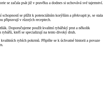
rie se začala psát již v pravěku a dodnes si uchovává své tajemství.
 schopností se plížit k potenciálním korýšům a překvapit je, se stala
ou připravují v různých receptech.
Blatňák. Doporučujeme použít kvalitní rybářský prut a několik
rybářů, kteří se specializují na tento divoký druh.
valitních rybích pokrmů. Připište se k úchvatné historii a povaze
em.