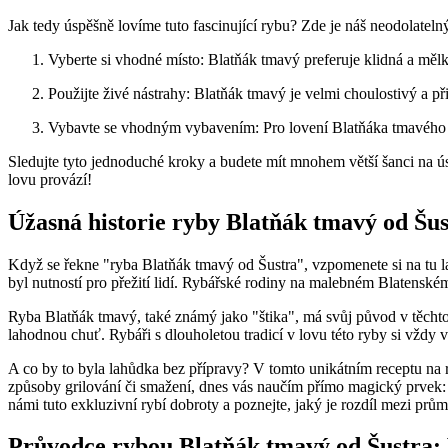
Jak tedy úspěšně lovíme tuto fascinující rybu? Zde je náš neodolatel
Vyberte si vhodné místo: Blatňák tmavý preferuje klidná a měl
Použijte živé nástrahy: Blatňák tmavý je velmi choulostivý a při
Vybavte se vhodným vybavením: Pro lovení Blatňáka tmavého od 
Sledujte tyto jednoduché kroky a budete mít mnohem větší šanci na úsp
lovu provází!
Úžasná historie ryby Blatňák tmavý od Šus
Když se řekne "ryba Blatňák tmavý od Šustra", vzpomenete si na tu lah
byl nutností pro přežití lidí. Rybářské rodiny na malebném Blatenském 
Ryba Blatňák tmavý, také známý jako "štika", má svůj původ v těch
lahodnou chuť. Rybáři s dlouholetou tradicí v lovu této ryby si vždy v
A co by to byla lahůdka bez přípravy? V tomto unikátním receptu na r
způsoby grilování či smažení, dnes vás naučím přímo magický prvek: d
námi tuto exkluzivní rybí dobroty a poznejte, jaký je rozdíl mezi pr
Průvodce rybou Blatňák tmavý od Šustra: V