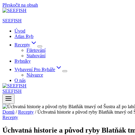
Přeskočit na obsah
SEEFISH
Úvod
Atlas Ryb
Recepty
Filetování
Stahování
Rybníky
Vybavení Pro Rybáře
Návazce
O nás
SEEFISH
Domů
/
Recepty
/
Úchvatná historie a původ ryby Blatňák tmavý od Š
Recepty
Úchvatná historie a původ ryby Blatňák tm