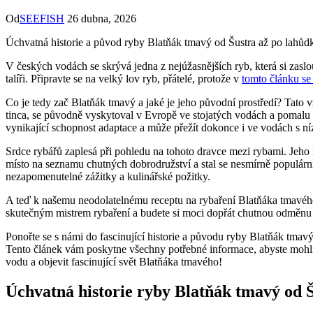
Od
SEEFISH
26 dubna, 2026
Úchvatná historie a původ ryby Blatňák tmavý od Šustra až po lahůdk
V českých vodách se skrývá jedna z nejúžasnějších ryb, která si zaslo
talíři. Připravte se na velký lov ryb, přátelé, protože v
tomto článku se
Co je tedy zač Blatňák tmavý a jaké je jeho původní prostředí? Tato
tinca, se původně vyskytoval v Evropě ve stojatých vodách a pomalu 
vynikající schopnost adaptace a může přežít dokonce i ve vodách s 
Srdce rybářů zaplesá při pohledu na tohoto dravce mezi rybami. Jeho 
místo na seznamu chutných dobrodružství a stal se nesmírně populárn
nezapomenutelné zážitky a kulinářské požitky.
A teď k našemu neodolatelnému receptu na rybaření Blatňáka tmavého! P
skutečným mistrem rybaření a budete si moci dopřát chutnou odměnu za
Ponořte se s námi do fascinující historie a původu ryby Blatňák tmav
Tento článek vám poskytne všechny potřebné informace, abyste mohli z
vodu a objevit fascinující svět Blatňáka tmavého!
Úchvatná historie ryby Blatňák tmavý od