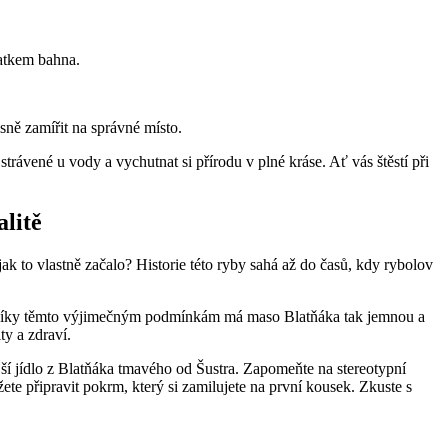
tatkem bahna.
ně zamířit na správné místo.
rávené u vody a vychutnat si přírodu v plné kráse. Ať vás štěstí při
litě
ak to vlastně začalo? Historie této ryby sahá až do časů, kdy rybolov
vě díky těmto výjimečným podmínkám má maso Blatňáka tak jemnou a
ty a zdraví.
ší jídlo z Blatňáka tmavého od Šustra. Zapomeňte na stereotypní
e připravit pokrm, který si zamilujete na první kousek. Zkuste s