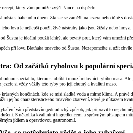
ný recept, který vám pomůže zvýšit šance na úspěch:
ká místa s bahenním dnem. Zkuste se zaměřit na jezera nebo tůně s dos
 jeho lovu je nejlepší použít živé nástrahy jako jsou žížaly nebo hmyz.
Šustra je ideální použít lehký, ale pevný prut, který vám umožní přes
ěch při lovu Blatňáka tmavého od Šustra. Nezapomeňte si užít chvíle st
tra: Od začátků rybolovu k populární specia
odnou specialitu, kterou si oblíbili mnozí milovníci rybího masa. Ale j
jezeře si vždy vážily této ryby pro její chutný a kvalitní maso.
to krásných končinách, kde se mísí sladká voda a mírné klima. A prá
ážili jejího charakteristického tmavého zbarvení, které je důkazem kvali
ybaření vám představím jednoduchý způsob, jak připravit to nejchutněj
ušení. S několika kvalitními ingrediencemi a správným přístupem můžet
ůměrným jídlem a opravdovou gastronomií.
še, co potřebujete vědět o jeho rybaření