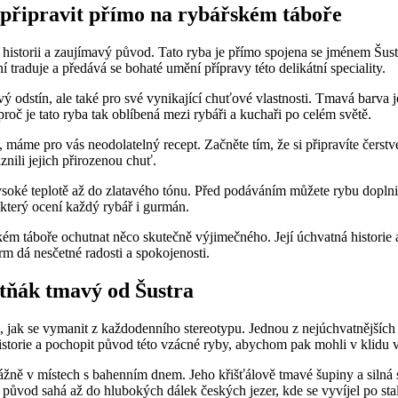
 připravit přímo na rybářském táboře
storii a zaujímavý původ. Tato ryba je přímo spojena se jménem Šustra
 traduje a předává se bohaté umění přípravy této delikátní speciality.
odstín, ale také pro své vynikající chuťové vlastnosti. Tmavá barva je
roč je tato ryba tak oblíbená mezi rybáři a kuchaři po celém světě.
me pro vás neodolatelný recept. Začněte tím, že si připravíte čerstvé ryb
nili jejich přirozenou chuť.
vysoké teplotě až do zlatavého tónu. Před podáváním můžete rybu dopln
který ocení každý rybář i gurmán.
kém táboře ochutnat něco skutečně výjimečného. Její úchvatná historie a
m dá nesčetné radosti a spokojenosti.
atňák tmavý od Šustra
, jak se vymanit z každodenního stereotypu. Jednou z nejúchvatnějších 
istorie a pochopit původ této vzácné ryby, abychom pak mohli v klidu v
vážně v místech s bahenním dnem. Jeho křišťálově tmavé šupiny a silná
 původ sahá až do hlubokých dálek českých jezer, kde se vyvíjel po sta