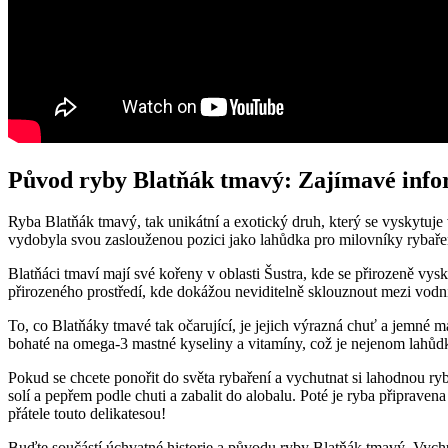
Původ ryby Blatňák tmavý: Zajímavé info
Ryba Blatňák tmavý, tak unikátní a exotický druh, který se vyskytuje v
vydobyla svou zaslouženou pozici jako lahůdka pro milovníky rybaře
Blatňáci tmaví mají své kořeny v oblasti Šustra, kde se přirozeně vy
přirozeného prostředí, kde dokážou neviditelně sklouznout mezi vodní
To, co Blatňáky tmavé tak očarující, je jejich výrazná chuť a jemné ma
bohaté na omega-3 mastné kyseliny a vitamíny, což je nejenom lahůdk
Pokud se chcete ponořit do světa rybaření a vychutnat si lahodnou ryb
solí a pepřem podle chuti a zabalit do alobalu. Poté je ryba připrave
přátele touto delikatesou!
Buďte součástí úchvatné historie a původu ryby Blatňák tmavý. Vychu