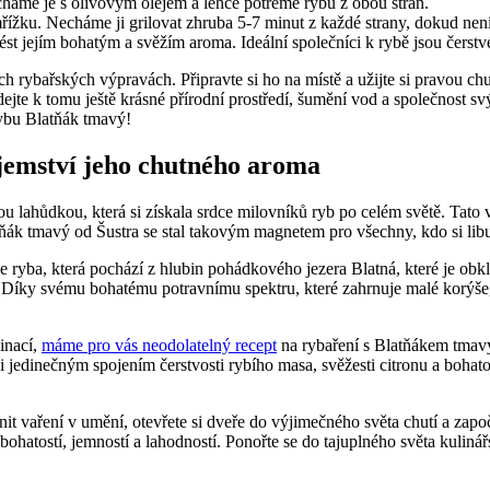
me je s olivovým olejem a lehce potřeme rybu z obou stran.
mřížku. Necháme ji grilovat zhruba 5-7 minut z každé strany, dokud není
t jejím bohatým a svěžím aroma. Ideální společníci k rybě jsou čerstv
h rybařských výpravách. Připravte si ho na místě a užijte si pravou c
jte k tomu ještě krásné přírodní prostředí, šumění vod a společnost sv
ybu Blatňák tmavý!
jemství jeho chutného aroma
řskou lahůdkou, která si získala srdce milovníků ryb po celém světě. 
tňák tmavý od Šustra se stal takovým magnetem pro všechny, kdo si lib
je ryba, která pochází z hlubin pohádkového jezera Blatná, které je ob
i. Díky svému bohatému potravnímu spektru, které zahrnuje malé korýše
inací,
máme pro vás neodolatelný recept
na rybaření s Blatňákem tmavým
dinečným spojením čerstvosti rybího masa, svěžesti citronu a bohatos
ěnit vaření v umění, otevřete si dveře do výjimečného světa chutí a zap
ou bohatostí, jemností a lahodností. Ponořte se do tajuplného světa k