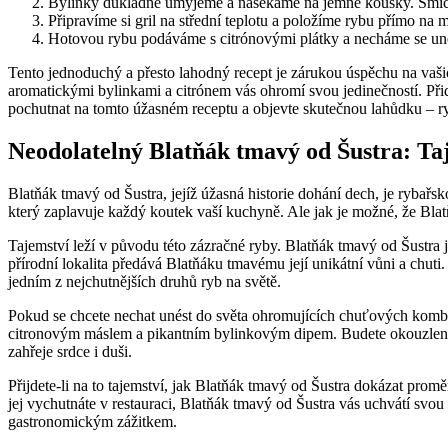
Bylinky důkladně umyjeme a nasekáme na jemné kousky. Smíchá
Připravíme si gril na střední teplotu a položíme rybu přímo na 
Hotovou rybu podáváme s citrónovými plátky a necháme se unés
Tento jednoduchý a přesto lahodný recept je zárukou úspěchu na vašic
aromatickými bylinkami a citrónem vás ohromí svou jedinečností. Přide
pochutnat na tomto úžasném receptu a objevte skutečnou lahůdku – r
Neodolatelný Blatňák tmavý od Šustra: Ta
Blatňák tmavý od Šustra, jejíž úžasná historie dohání dech, je ryba
který zaplavuje každý koutek vaší kuchyně. Ale jak je možné, že Bla
Tajemství leží v původu této zázračné ryby. Blatňák tmavý od Šustra 
přírodní lokalita předává Blatňáku tmavému její unikátní vůni a chut
jedním z nejchutnějších druhů ryb na světě.
Pokud se chcete nechat unést do světa ohromujících chuťových komb
citronovým máslem a pikantním bylinkovým dipem. Budete okouzleni je
zahřeje srdce i duši.
Přijdete-li na to tajemství, jak Blatňák tmavý od Šustra dokázat prom
jej vychutnáte v restauraci, Blatňák tmavý od Šustra vás uchvátí sv
gastronomickým zážitkem.