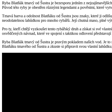
Ryba Blatňák tmavý od Šustra je bezesporu jedním z nejzajímavějších r
Původ této ryby je obestřen různými legendami a pověstmi, které vytv
Tmavá barva a odolnost Blatňáku od Šustra jsou znaky, které ji odlišuj
neodolatelnou lahůdkou pro mnoho rybářů. Její chutná maso, plné výte
Pro ty, kteří chtějí vyzkoušet tento rybářský druh a získat si své vla
osvědčených návnad, které ve spojení s taktikou odlovení představují 
Ryba Blatňák tmavý od Šustra je pravým pokladem našich vod. Je to ne
Blatňáku tmavého od Šustra a zkuste si připravit svou vlastní lahůdku