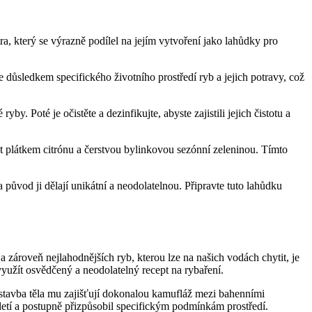
, který se výrazně podílel na jejím vytvoření jako lahůdky pro
 důsledkem specifického životního prostředí ryb a jejich potravy, což
y. Poté je očistěte a dezinfikujte, abyste zajistili jejich čistotu a
it plátkem citrónu a čerstvou bylinkovou sezónní zeleninou. Tímto
 původ ji dělají unikátní a neodolatelnou. Připravte tuto lahůdku
a zároveň nejlahodnějších ryb, kterou lze na našich vodách chytit, je
yužít osvědčený a neodolatelný recept na rybaření.
 stavba těla mu zajišťují dokonalou kamufláž mezi bahenními
letí a postupně přizpůsobil specifickým podmínkám prostředí.