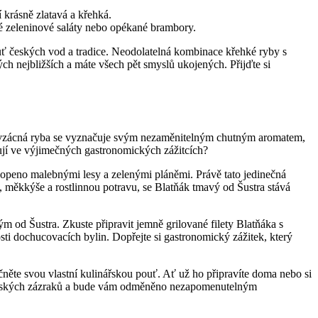
 krásně zlatavá a křehká.
é zeleninové saláty nebo opékané brambory.
huť českých vod a tradice. Neodolatelná kombinace křehké ryby s
ých nejbližších a máte všech pět smyslů ukojených. Přijďte si
Tato vzácná ryba se vyznačuje svým nezaměnitelným chutným aromatem,
ují ve výjimečných gastronomických zážitcích?
klopeno malebnými lesy a zelenými pláněmi. Právě tato jedinečná
, měkkýše a rostlinnou potravu, se Blatňák tmavý od Šustra stává
 od Šustra. Zkuste připravit jemně grilované filety Blatňáka s
ti dochucovacích bylin. Dopřejte si gastronomický zážitek, který
očněte svou vlastní kulinářskou pouť. Ať už ho připravíte doma nebo si
ulinářských zázraků a bude vám odměněno nezapomenutelným