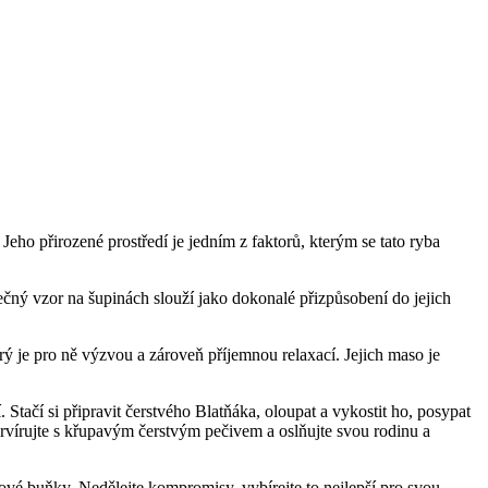
 Jeho přirozené prostředí je jedním z faktorů, kterým se tato ryba
ečný vzor na šupinách slouží jako dokonalé přizpůsobení do jejich
erý je pro ně výzvou a zároveň příjemnou relaxací. Jejich maso je
Stačí si připravit čerstvého Blatňáka, oloupat a vykostit ho, posypat
Servírujte s křupavým čerstvým pečivem a oslňujte svou rodinu a
vé buňky. Nedělejte kompromisy, vybírejte to nejlepší pro svou