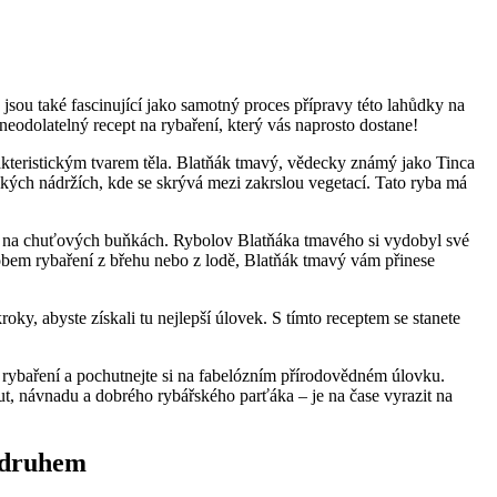
 jsou také fascinující jako samotný proces přípravy této lahůdky na
eodolatelný recept na rybaření, který vás naprosto dostane!
akteristickým tvarem těla. Blatňák tmavý, vědecky známý jako Tinca
kých nádržích, kde se skrývá mezi zakrslou vegetací. Tato ryba má
také na chuťových buňkách. Rybolov Blatňáka tmavého si vydobyl své
obem rybaření z břehu nebo z lodě, Blatňák tmavý vám přinese
ky, abyste získali tu nejlepší úlovek. S tímto receptem se stanete
a rybaření a pochutnejte si na fabelózním přírodovědném úlovku.
ut, návnadu a dobrého rybářského parťáka – je na čase vyrazit na
 druhem