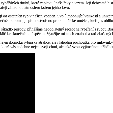
ybářských druhů, které zaplavují naše řeky a jezera. Její úchvatná histo
ářejí záhadnou atmosféru kolem jejího lovu.
í od ostatních ryb v našich vodách. Svojí imponující velikostí a unikátní
čného aroma, je přímo stvořeno pro kulinářské umělce, kteří ji s oblib
stní lákadlo přírody, přinášíme neodolatelný recept na rybaření s rybou 
klíč ke skutečnému úspěchu. Využijte místních znalostí a rad zkušených 
jen ikonická rybařská atrakce, ale i lahodná pochoutka pro milovníky k
, která vás nadchne nejen svojí chutí, ale také svou výjimečnou příběh