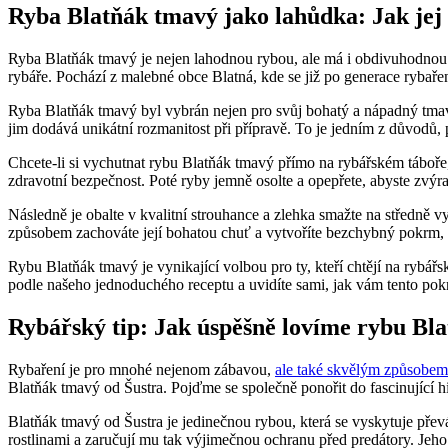
Ryba Blatňák tmavý jako lahůdka: Jak jej
Ryba Blatňák tmavý je nejen lahodnou rybou, ale má i obdivuhodnou hi
rybáře. Pochází z malebné obce Blatná, kde se již po generace rybaření
Ryba Blatňák tmavý byl vybrán nejen pro svůj bohatý a nápadný tmavý 
jim dodává unikátní rozmanitost při přípravě. To je jedním z důvodů, p
Chcete-li si vychutnat rybu Blatňák tmavý přímo na rybářském táboře, má
zdravotní bezpečnost. Poté ryby jemně osolte a opepřete, abyste zvýraz
Následně je obalte v kvalitní strouhance a zlehka smažte na středně 
způsobem zachováte její bohatou chuť a vytvoříte bezchybný pokrm, 
Rybu Blatňák tmavý je vynikající volbou pro ty, kteří chtějí na rybářs
podle našeho jednoduchého receptu a uvidíte sami, jak vám tento pokr
Rybářský tip: Jak úspěšně lovíme rybu Bl
Rybaření je pro mnohé nejenom zábavou,
ale také skvělým způsobem
Blatňák tmavý od Šustra. Pojďme se společně ponořit do fascinující h
Blatňák tmavý od Šustra je jedinečnou rybou, která se vyskytuje pře
rostlinami a zaručují mu tak výjimečnou ochranu před predátory. Jeho