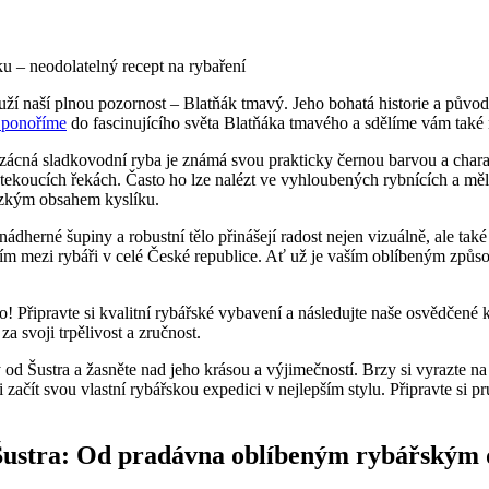
u – neodolatelný recept na rybaření
uží naší plnou pozornost – Blatňák tmavý. Jeho bohatá historie a původ
 ponoříme
do fascinujícího světa Blatňáka tmavého a sdělíme vám také n
 vzácná sladkovodní ryba je známá svou prakticky černou barvou a char
tekoucích řekách. Často ho lze nalézt ve vyhloubených rybnících a měl
nízkým obsahem kyslíku.
nádherné šupiny a robustní tělo přinášejí radost nejen vizuálně, ale 
ím mezi rybáři v celé České republice. Ať už je vaším oblíbeným způs
řipravte si kvalitní rybářské vybavení a následujte naše osvědčené kro
 svoji trpělivost a zručnost.
ý od Šustra a žasněte nad jeho krásou a výjimečností. Brzy si vyrazte n
ačít svou vlastní rybářskou expedici v nejlepším stylu. Připravte si pr
 Šustra: Od pradávna oblíbeným rybářským