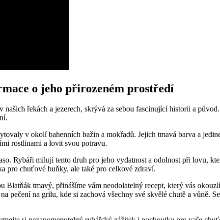
rmace o jeho přirozeném prostředí
 našich řekách a jezerech, skrývá za sebou fascinující historii a původ.
ní.
skytovaly v okolí bahenních bažin a mokřadů. Jejich tmavá barva a jedin
mi rostlinami a lovit svou potravu.
so. Rybáři milují tento druh pro jeho vydatnost a odolnost při lovu, kt
a pro chuťové buňky, ale také pro celkové zdraví.
u Blatňák tmavý, přinášíme vám neodolatelný recept, který vás okouzlí. 
na na pečení na grilu, kde si zachová všechny své skvělé chutě a vůně. 
tnejte si nezapomenutelný rybářský zážitek i pochoutku pro vaše chuťo