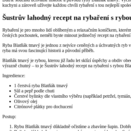
kuchyni a zároveň užívejte každou chvíli rybaření s tou nejlepší spol
Šustrův lahodný recept na rybaření s ryb
Rybaření je pro mnoho lidí oblíbeným a relaxačním koníčkem, kterém
českých pochoutek, neměli byste minout jedinečný recept na rybaření
Ryba Blatňák tmavý je jednou z nejvíce ceněných a úchvatných ryb v č
ryba má svou fascinující historii a původní příběh.
Blatňák tmavý je rybou, kterou již řadu let sklízí úspěchy a obdiv ob
výrazně chutný – to je Šustrův lahodný recept na rybaření s rybou Bl
Ingredience:
1 čerstvá ryba Blatňák tmavý
Sůl a pepř podle chuti
Čerstvé bylinky dle vlastního výběru (například petržel, tymiá
Olivový olej
Citrónové plátky pro dochucení
Postup:
Rybu Blatňák tmavý důkladně očistíme a zbavíme šupin. Dobře 