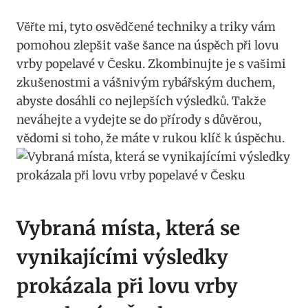
Věřte mi,​ tyto osvědčené techniky a triky vám
pomohou zlepšit ‌vaše šance na úspěch při lovu
vrby popelavé v Česku. ​Zkombinujte je s⁣ vašimi
zkušenostmi a vášnivým rybářským duchem,
abyste ⁤dosáhli co nejlepších⁢ výsledků. Takže
neváhejte a vydejte se do přírody s ‍důvěrou,
vědomi si toho,⁢ že máte v ⁤rukou klíč k úspěchu.
Vybraná ⁢místa, ‌která se⁣
vynikajícími výsledky‌
prokázala při lovu vrby