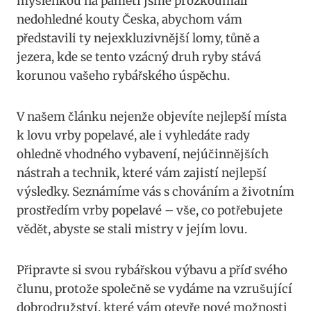
⁣myšlenkou ⁤na‌ paměti jsme prozkoumali
nedohledné ⁢kouty Česka, abychom vám
představili ty nejexkluzivnější⁢ lomy, tůně a
jezera,⁢ kde⁣ se tento⁤ vzácný ⁤druh ryby stává
korunou⁤ vašeho rybářského úspěchu.
V našem⁤ článku nejenže objevíte nejlepší místa
k lovu vrby popelavé, ale i vyhledáte ⁢rady
ohledně vhodného vybavení, nejúčinnějších
nástrah‍ a technik, ​které vám zajistí nejlepší
výsledky. Seznámíme vás s chováním a životním⁣
prostředím vrby popelavé – vše, co‌ potřebujete
vědět, abyste se stali mistry v ⁢jejím ⁤lovu.
Připravte si svou rybářskou‍ výbavu a příď svého
člunu, protože společně se vydáme na ‌vzrušující
dobrodružství, které vám otevře nové možnosti