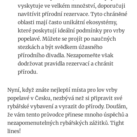
vyskytuje​ ve velkém množství, doporučuji
navštívit přírodní rezervace. ‍Tyto chráněné
oblasti mají⁢ často unikátní ⁤ekosystémy,
které poskytují ideální podmínky pro ​vrby
popelavé. Můžete se projít po naučných
stezkách a být svědkem úžasného
přírodního divadla. Nezapomeňte⁤ však
dodržovat pravidla​ rezervací a chránit
⁢přírodu.
Nyní, ‌když⁣ znáte nejlepší místa pro ​lov vrby‍
popelavé v Česku,⁣ nezbývá než si připravit své
‍rybářské ​vybavení⁢ a vyrazit do‌ přírody.‌ Doufám,
‌že⁣ vám tento ​průvodce přinese mnoho​ úspěchů a
nezapomenutelných rybářských zážitků. Tight
lines!