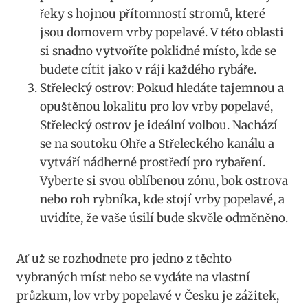
řeky s hojnou přítomností ‌stromů, které
jsou ⁣domovem vrby popelavé. V této oblasti
si⁤ snadno⁣ vytvoříte poklidné místo,⁣ kde se
budete ⁢cítit jako v ráji každého rybáře.
Střelecký ostrov: Pokud hledáte tajemnou a
opuštěnou lokalitu pro ‌lov vrby​ popelavé,
⁢Střelecký ostrov je ideální volbou. Nachází
se⁢ na ​soutoku Ohře a ‌Střeleckého ⁤kanálu a
vytváří nádherné⁢ prostředí pro ⁣rybaření.
Vyberte⁣ si svou oblíbenou zónu, bok ostrova
nebo ⁤roh rybníka, kde stojí vrby popelavé, ⁢a
uvidíte, že vaše ⁣úsilí bude skvěle odměněno.
Ať⁢ už ‌se‌ rozhodnete pro jedno⁢ z těchto⁢
vybraných míst nebo se vydáte na vlastní
průzkum, lov⁤ vrby popelavé v Česku je zážitek,