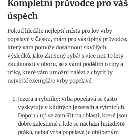
Kompletní průvodce pro váš
úspěch
Pokud hledáte nejlepší místa pro lov vrby‌
popelavé‌ v Česku, mám ⁤pro vás úplný průvodce,
který vám pomůže ‍dosáhnout ​skvělých
výsledků. Jako zkušený rybář s⁣ více než ⁣10 lety
zkušeností‌ v oboru,⁣ se s vámi podělím o tipy ‍a
triky, které vám umožní nalézt a chytit ty
největší exempláře‍ vrby popelavé.
Jezera a ‍rybníky: Vrba popelavá se často
vyskytuje v ⁤klidných jezerech a rybnících.
Doporučuji se zaměřit na oblasti, ​které jsou
dobře ‍zalesněné a kde se nachází hnízdiště
ptáků, neboť vrba popelavá‍ je oblíbeným