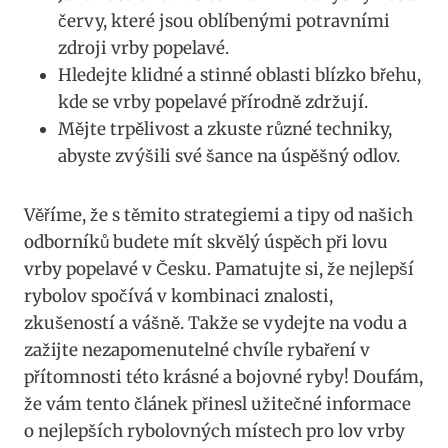
červy, které jsou‌ oblíbenými potravními
zdroji vrby popelavé.
Hledejte klidné a stinné oblasti ​blízko ⁤břehu,
kde se vrby popelavé přírodně zdržují.
Mějte trpělivost a zkuste⁣ různé ⁤techniky,
abyste zvýšili své šance‍ na úspěšný‌ odlov.
Věříme, ​že s​ těmito strategiemi ‍a tipy od našich
‌odborníků budete mít skvělý úspěch‍ při lovu
vrby​ popelavé v Česku. Pamatujte si, ⁣že nejlepší
rybolov ​spočívá v ‍kombinaci⁤ znalosti,
zkušeností a vášně.‌ Takže se vydejte na ​vodu a⁣
zažijte⁢ nezapomenutelné chvíle rybaření v
přítomnosti této krásné a bojovné ryby! Doufám,
‍že⁤ vám ⁣tento​ článek přinesl užitečné​ informace
o nejlepších rybolovných místech pro lov vrby