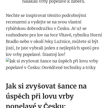
nalákali ⁢vrby popelavé ⁢k záběru.
Nechte se inspirovat těmito ⁤podrobnými
‌recenzemi a vydejte se na ⁤svou vlastní⁣
rybářskou dobrodružku v⁣ Česku. Ať už se
rozhodnete ⁣pro lov‍ na ‍řece Vltavě, ⁢rybníku‌ Horní
‍Bradlo ⁤nebo v‍ okolí řeky‌ Lužnice, můžete si ⁢být
jistí, že jste‌ vybrali‌ jeden z ‌nejlepších‍ spotů pro⁢
lov vrby popelavé. Šťastný lov!
Jak si zvyšovat ⁣šance na‍
úspěch při lovu vrby⁤
popelavé v Česku: