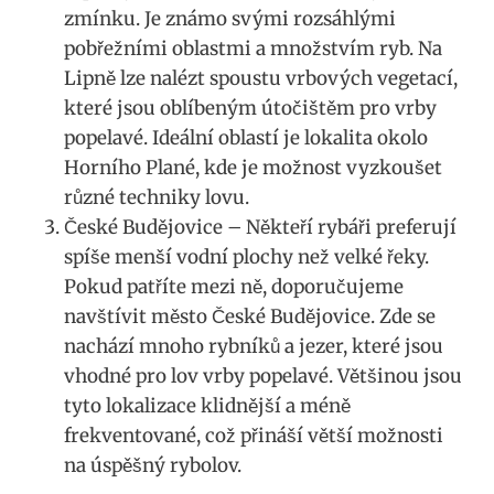
zmínku. Je známo⁣ svými rozsáhlými
pobřežními oblastmi a množstvím ‍ryb.‍ Na
Lipně lze nalézt⁣ spoustu vrbových vegetací,
které jsou oblíbeným ‍útočištěm⁤ pro ‌vrby
popelavé.‍ Ideální oblastí je lokalita​ okolo
Horního Plané, kde je možnost vyzkoušet
různé‌ techniky ​lovu.
České Budějovice – Někteří⁤ rybáři​ preferují⁤
spíše menší vodní plochy než ⁣velké řeky.
Pokud patříte mezi ně,⁢ doporučujeme
navštívit ⁢město České Budějovice.⁤ Zde se
nachází‍ mnoho‍ rybníků a‍ jezer, které jsou
vhodné pro lov vrby ⁢popelavé. Většinou jsou
tyto lokalizace​ klidnější a méně
frekventované, ‍což⁣ přináší větší ​možnosti
na úspěšný rybolov.