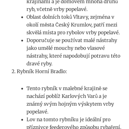
krajinami a je domovem mnoha⁢ druhů
ryb, ⁢včetně vrby popelavé.
Oblast ‍dolních toků Vltavy, ​zejména v
⁣okolí města​ Český ‌Krumlov, patří mezi
skvělá místa pro rybolov ‌vrby popelavé.
Doporučuje se používat ⁤malé nástrahy
jako umělé mouchy nebo vlasové ​
nástrahy,⁤ které napodobují potravu⁤ této​
dravé ryby.
Rybník ‌Horní Bradlo:
Tento rybník v malebné krajině se
nachází poblíž Karlových Varů a je
známý svým hojným výskytem vrby
popelavé.
Lov ⁢na​ tomto ​rybníku je ideální pro
příznivce feederového způsobu rybaření,