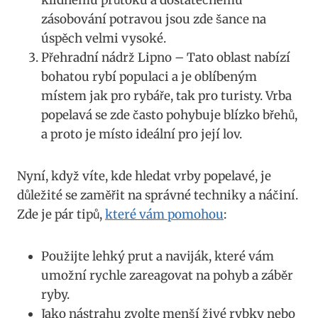
zásobování ‌potravou jsou zde⁢ šance na
úspěch velmi vysoké.
Přehradní ⁢nádrž Lipno‌ – Tato oblast nabízí‍
bohatou rybí populaci a je oblíbeným‌
místem jak pro⁢ rybáře, tak⁣ pro ⁢turisty. Vrba
‌popelavá se zde často pohybuje blízko ‍břehů,
a proto ⁤je⁤ místo ideální pro její ‌lov.
Nyní, ‍když víte, kde hledat vrby⁤ popelavé, je
důležité‍ se zaměřit⁤ na správné ⁣techniky‌ a náčiní.​
Zde je pár tipů,
které vám pomohou
:
Použijte lehký ​prut a⁢ naviják, které vám
umožní ​rychle zareagovat na pohyb a​ záběr
ryby.
Jako nástrahu zvolte menší živé ‍rybky nebo