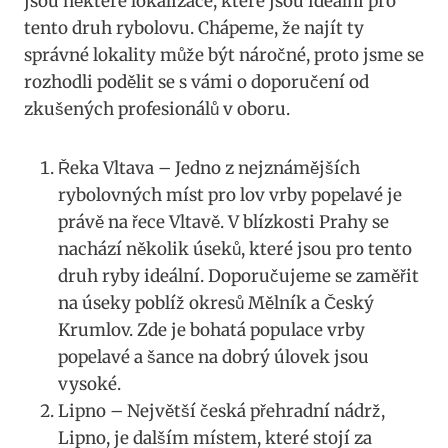
jsou⁤ některé lokalizace,⁢ které jsou ⁣ideální pro
tento druh ⁤rybolovu. Chápeme, že najít ty
správné lokality může být náročné, ⁤proto ⁣jsme se
rozhodli podělit se s⁣ vámi o ⁢doporučení​ od
zkušených⁤ profesionálů v oboru.
Řeka Vltava – Jedno z nejznámějších
‌rybolovných míst ⁣pro lov vrby ​popelavé je
právě na‌ řece ‍Vltavě. V‍ blízkosti ‍Prahy se
nachází několik⁢ úseků,⁢ které‍ jsou​ pro tento
druh ryby ideální.‌ Doporučujeme se ⁢zaměřit
na úseky poblíž⁤ okresů‌ Mělník a ⁤Český
Krumlov. ⁤Zde je bohatá populace vrby
popelavé a šance na ​dobrý ⁣úlovek jsou
vysoké.
Lipno – Největší česká přehradní nádrž,
⁣Lipno, je dalším ⁣místem,​ které ‌stojí ‍za⁣