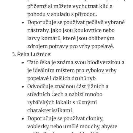
přičemž si můžete vychutnat klid a
pohodu v⁤ souladu s přírodou.
Doporučuje ‍se​ používat pečlivě​ vybrané
nástrahy, jako jsou koulovnice nebo
larvy⁢ komárů, které jsou oblíbeným
zdrojem potravy pro vrby popelavé.
Řeka Lužnice:
Tato řeka je ⁢známa svou‍ biodiverzitou a
je ideálním ​místem pro rybolov vrby
popelavé ‍i dalších druhů ryb.
Odvodňuje značnou ‌část ​jižních a
středních ⁤Čech a nabízí mnoho
rybářských​ lokalit s různými
charakteristikami.
Doporučuje se používat clonky,
voblerky nebo umělé mouchy, abyste