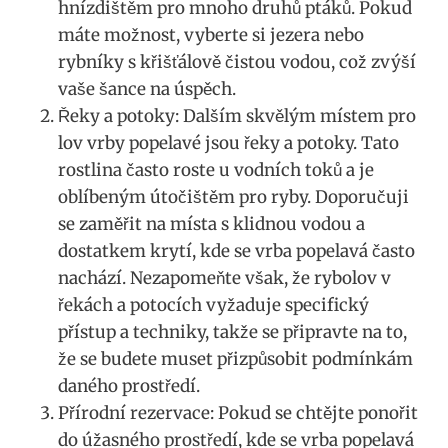
⁢hnízdištěm pro mnoho ⁤druhů ptáků. Pokud
máte možnost, vyberte si‍ jezera nebo
rybníky s křišťálově čistou vodou, což zvýší
vaše šance na úspěch.
Řeky a potoky: Dalším ⁢skvělým místem‍ pro
lov vrby popelavé jsou ‍řeky a ​potoky. Tato
rostlina často roste u ‌vodních toků a je ​
oblíbeným útočištěm pro ryby. Doporučuji
se zaměřit na​ místa s klidnou vodou ​a
dostatkem ‌krytí, kde se vrba popelavá ​často
nachází. Nezapomeňte však, ​že rybolov v
řekách⁢ a potocích vyžaduje specifický
⁤přístup a‍ techniky, ‍takže se ‍připravte na to,
že se budete muset přizpůsobit podmínkám
daného prostředí.
Přírodní ‌rezervace: Pokud ‍se chtějte ponořit
do ‌úžasného prostředí, kde ‍se vrba popelavá‍