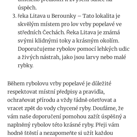
úspěch.
řeka Litava‍ u Berounky – ⁤Tato lokalita je
skvělým místem pro lov vrby popelavé ve
středních ‍Čechách. Řeka‍ Litava je známá
svými klidnými toky a​ krásným okolím.
Doporučujeme rybolov pomocí⁣ lehkých udic
a živých nástrah, ⁢jako jsou larvy nebo malé
rybky.
Během rybolovu vrby popelavé je důležité
respektovat místní ⁣předpisy a pravidla,
⁤ochraňovat⁤ přírodu a vždy řádně ošetřovat ​a
vracet zpět do vody chycené ryby.⁢ Doufáme, že
vám naše⁤ doporučení pomohou zažít úspěšný a
naplněný rybolov této krásné⁤ ryby. Přeji ⁢vám
hodně štěstí a ​nezapomeňte si užít ⁤každou