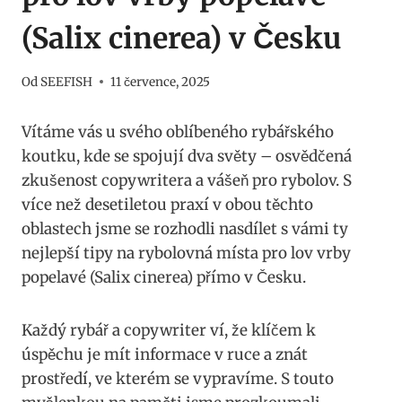
(Salix cinerea) v Česku
Od
SEEFISH
11 července, 2025
Vítáme vás u svého oblíbeného⁤ rybářského
‌koutku,‍ kde se ​spojují dva světy – osvědčená
‍zkušenost⁤ copywritera⁤ a vášeň pro rybolov. S
více než desetiletou praxí v obou těchto​
oblastech jsme se rozhodli nasdílet s vámi ty
nejlepší‍ tipy na rybolovná místa pro lov ​vrby
popelavé ‌(Salix‍ cinerea)‌ přímo v Česku.
Každý rybář a copywriter ví,⁣ že klíčem k
úspěchu je mít informace v ruce a znát
⁤prostředí, ⁣ve kterém se vypravíme. S touto