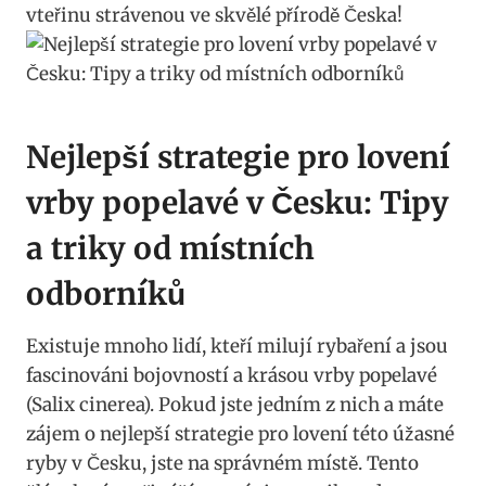
vteřinu strávenou ve skvělé přírodě Česka!
Nejlepší ‍strategie pro lovení
vrby popelavé v Česku:‍ Tipy
⁣a⁤ triky od ‌místních​
odborníků
Existuje ‍mnoho⁤ lidí, kteří‌ milují⁣ rybaření a jsou
fascinováni bojovností‌ a krásou vrby popelavé
⁢(Salix cinerea). Pokud jste ‌jedním z nich a máte
zájem o ‌nejlepší strategie⁣ pro lovení této⁤ úžasné⁢
ryby v ‌Česku, jste na správném ​místě. Tento