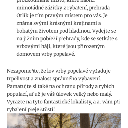
mimořádné zážitky z rybaření, přehrada‌
Orlík je ​tím pravým‍ místem pro vás. Je
známa svými krásnými krajinami⁤ a
bohatým životem⁣ pod hladinou. Vydejte se
na jižním pobřeží přehrady, kde se‌ setkáte s
vrbovými háji, které‌ jsou přirozeným
domovem vrby popelavé.
Nezapomeňte, ​že lov ​vrby popelavé vyžaduje
trpělivost a znalost správného⁤ vybavení.
Pamatujte si také na ochranu přírody ‌a rybích‍
populací, ať už je⁤ váš‌ úlovek velký nebo⁤ malý.
Vyražte na tyto fantastické lokalisty, ⁢a ať⁤ vám⁤ při
rybaření přeje štěstí!