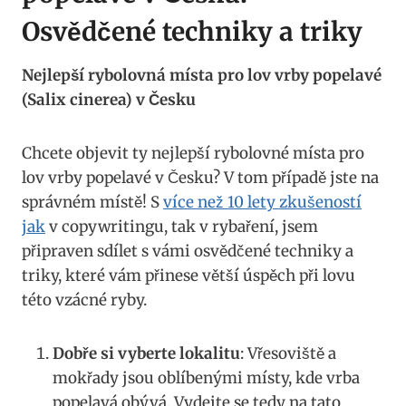
‌Osvědčené techniky a triky
Nejlepší rybolovná ​místa pro lov vrby‌ popelavé
‌(Salix cinerea)‌ v Česku
Chcete objevit ty nejlepší rybolovné místa ‍pro
lov vrby⁢ popelavé v⁢ Česku?⁣ V tom případě jste na
správném místě!‌ S
více než 10 lety ​zkušeností
‍jak
v copywritingu, tak v rybaření, jsem
připraven sdílet s vámi osvědčené techniky⁣ a
triky, které‌ vám ⁢přinese ⁣větší ⁢úspěch při‌ lovu
této vzácné ryby.
Dobře si vyberte lokalitu
: Vřesoviště‌ a ​
mokřady⁣ jsou ‍oblíbenými místy, kde vrba
‌popelavá obývá. Vydejte se tedy na tato