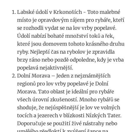
Labské‌ údolí‌ v Krkonoších -⁤ Toto⁢ malebné
místo je ‌opravdovým rájem‌ pro rybáře, kteří⁢
se rozhodli vydat se na ⁣lov vrby popelavé.
Údolí nabízí ⁢bohaté množství toků a řek,
které jsou domovem tohoto ⁤krásného druhu⁢
ryby.⁤ Nejlepší čas ⁤na rybolov je ⁤zpravidla
‌brzy ráno ‌nebo pozdě odpoledne, ⁣kdy je ⁤vrba
popelavá nejaktivnější.
Dolní Morava⁢ – Jeden z nejznámějších
regionů​ pro lov ​vrby popelavé je ⁣Dolní
Morava. Tato oblast je ideální pro rybáře​
všech ​úrovní ​zkušeností. ​Mnoho rybářů se
shoduje,⁤ že nejúspěšnější⁤ je lov ve volných
⁢tocích a jezerech v⁣ blízkosti​ Nízkých Tater.
⁣Doporučuje se⁢ použití živé⁢ nástrahy nebo ​
umělého předloktí k⁣ zvýšení⁣ šance na