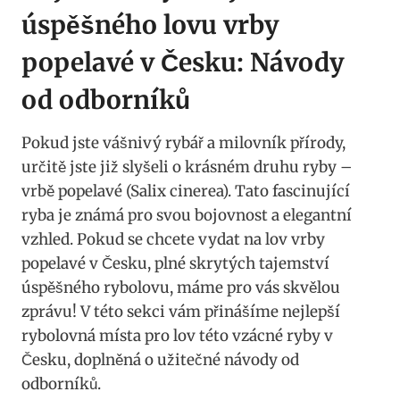
úspěšného ⁢lovu vrby
popelavé v Česku: Návody
od odborníků
Pokud jste vášnivý rybář a milovník přírody,
určitě jste již slyšeli o krásném druhu ⁢ryby –
vrbě popelavé (Salix ‌cinerea). Tato fascinující
ryba je známá pro ⁣svou bojovnost a elegantní⁢
vzhled. Pokud se ⁣chcete vydat ⁢na lov vrby
popelavé v ⁤Česku, plné skrytých tajemství
úspěšného‍ rybolovu,​ máme​ pro vás skvělou‍
zprávu! V ​této‍ sekci ​vám‌ přinášíme nejlepší
rybolovná místa pro lov‍ této vzácné ryby v
Česku, ⁤doplněná⁣ o užitečné​ návody od
odborníků.