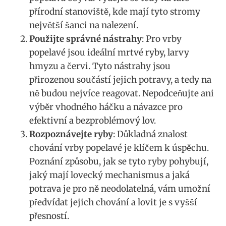
přírodní stanoviště, kde mají tyto stromy
největší šanci na ‌nalezení.
Použijte správné nástrahy
: Pro⁤ vrby ​
popelavé jsou ideální ‍mrtvé ryby, ⁢larvy
hmyzu‌ a červi. Tyto nástrahy jsou⁢
přirozenou součástí jejich potravy, a tedy na⁣
ně budou nejvíce reagovat. Nepodceňujte ani
výběr vhodného háčku a návazce pro
efektivní‌ a bezproblémový lov.
Rozpoznávejte ⁢ryby
: Důkladná znalost
chování vrby popelavé je ‍klíčem k úspěchu.
Poznání ⁤způsobu, ‍jak se⁢ tyto ryby‌ pohybují,
jaký mají lovecký ⁢mechanismus a jaká
potrava ⁤je‌ pro ně neodolatelná, vám umožní
‍předvídat jejich chování a lovit je⁤ s ‍vyšší
přesností.