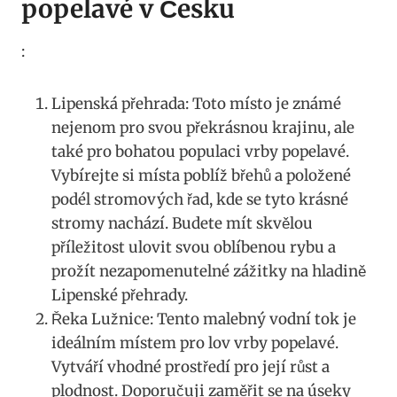
popelavé v Česku
:
Lipenská přehrada: Toto místo je známé
nejenom pro svou překrásnou krajinu, ale
také pro⁤ bohatou populaci​ vrby‍ popelavé.
Vybírejte si‌ místa ‍poblíž ‌břehů a položené
podél stromových řad, kde⁢ se​ tyto krásné
⁤stromy ‍nachází.⁢ Budete ‌mít skvělou
příležitost ulovit svou oblíbenou rybu a
prožít nezapomenutelné​ zážitky na hladině⁣
Lipenské přehrady.
Řeka ⁣Lužnice: Tento malebný vodní⁣ tok‍ je
ideálním místem ⁤pro lov vrby popelavé.
Vytváří⁤ vhodné ‍prostředí pro její růst a⁣
plodnost. Doporučuji zaměřit se na ‍úseky