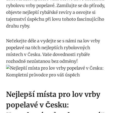
rybolovu vrby ⁤popelavé. Zamilujte se do přírody,
objevte nejlepší ⁤rybářské revíry a osvojte si⁤
tajemství úspěchu při lovu tohoto‌ fascinujícího
druhu ryby.
Nečekejte‍ déle a⁣ vydejte se s ‌námi na lov​ vrby
popelavé na těch nejlepších rybolovných
⁢místech‍ v ​Česku. Vaše dovednosti ‍rybáře
rozhodně nezůstanou bez odměny!
Nejlepší místa ‌pro⁣ lov⁤ vrby​
popelavé v Česku:‌