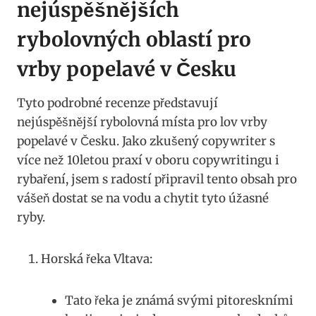
nejúspěšnějších
⁤rybolovných oblastí pro
vrby popelavé ​v Česku
Tyto podrobné recenze představují
nejúspěšnější rybolovná⁣ místa pro lov vrby⁤
popelavé ‌v Česku. Jako zkušený copywriter s
více než 10letou praxí​ v oboru copywritingu i
rybaření, jsem s radostí připravil tento obsah pro
vášeň dostat se na⁤ vodu a chytit⁢ tyto úžasné
ryby.
Horská řeka Vltava:
Tato řeka⁤ je ‍známá svými pitoreskními