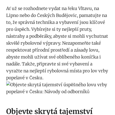
Ať ‌už se rozhodnete vydat ​na řeku Vltavu, na
Lipno nebo do Českých Budějovic, pamatujte na
to,⁢ že správná technika a ⁢vybavení jsou klíčové
pro úspěch. Vybírejte⁤ si ty nejlepší pruty,
nástrahy a podběráky, abyste si‌ mohli ⁤vychutnat
skvělé rybolovné ⁣výpravy. Nezapomeňte také
respektovat ‌přírodní prostředí a ⁣zásady⁣ lovu,
⁤abyste mohli užívat své ⁢oblíbeného koníčka ‌i
‌nadále. Takže, připravte si své vybavení a⁢
vyražte ‌na nejlepší rybolovná‍ místa⁣ pro lov ⁣vrby
popelavé⁤ v Česku.
Objevte​ skrytá tajemství