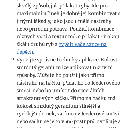
skvělý způsob, ⁤jak přilákat ryby. ⁣Ale pro⁣
maximální účinek je dobré jej kombinovat s
jinými​ lákadly, jako ‌jsou umělé nástrahy
nebo přírodní potrava.⁤ Použití kombinace
různých vůní a textur může přilákat ⁣širokou
škálu druhů ryb a
zvýšit vaše⁢ šance na
‌úspěch
.
Využijte správné techniky ⁢aplikace: Kokost
‍smrdutý geranium‍ lze aplikovat různými
způsoby. Můžete ho použít⁢ jako přímo
nástrahu na háčku, přidat ​ho​ do feederového
‍směsi, nebo ho umístit do speciálních
atraktantových sáčků. Přímo na háčku má
kokost⁤ smrdutý geranium silnější a⁣
rychlejší účinek, zatímco v feederové směsi
nebo sáčku‍ se jeho ⁢vůně postupně uvolňuje a