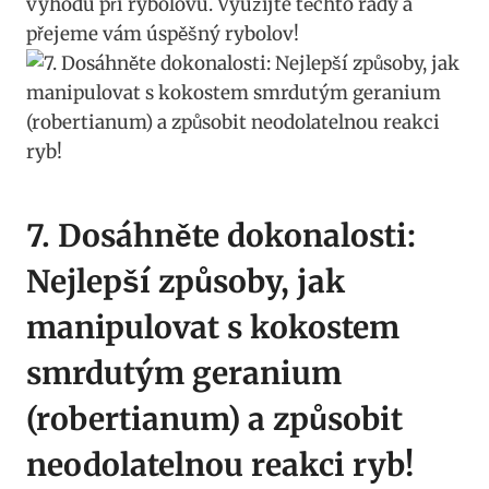
výhodu při rybolovu. Využijte těchto rady a⁤
přejeme vám úspěšný rybolov!
7. Dosáhněte dokonalosti:
Nejlepší způsoby, jak
manipulovat s kokostem
⁣smrdutým geranium
(robertianum) a ⁤způsobit
neodolatelnou reakci ryb!