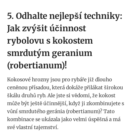
5. Odhalte nejlepší techniky:
Jak zvýšit účinnost
rybolovu s ⁢kokostem
smrdutým‌ geranium
(robertianum)!
Kokosové hrozny jsou pro⁤ rybáře již dlouho
ceněnou ⁢přísadou, která dokáže přilákat ⁣širokou⁢
škálu druhů ryb. Ale jste ⁢si vědomi, ⁤že kokost
⁤může být ⁣ještě‌ účinnější, když ji zkombinujete ⁢s
vůní smrdutého geránia (robertianum)?​ Tato
kombinace se ukázala‍ jako velmi úspěšná⁢ a má
své vlastní tajemství.