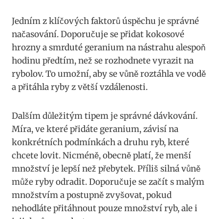
Jedním z klíčových faktorů úspěchu ⁢je ‍správné
načasování. Doporučuje se​ přidat kokosové
hrozny a smrduté​ geranium na nástrahu alespoň
hodinu​ předtím, než se rozhodnete vyrazit na
rybolov.⁢ To umožní, aby se vůně ‍roztáhla ve⁢ vodě
a ⁤přitáhla ryby z větší vzdálenosti.
Dalším důležitým tipem je správné dávkování.
Míra, ⁢ve ⁤které přidáte geranium, závisí na
konkrétních ⁣podmínkách a⁣ druhu ⁣ryb, které
chcete lovit.‌ Nicméně, obecně ⁤platí, že menší
množství je lepší než přebytek. Příliš silná vůně​
může ryby odradit. Doporučuje se začít s ⁣malým
množstvím‍ a postupně zvyšovat, ⁢pokud
nehodláte přitáhnout pouze množství ryb, ale‍ i‌