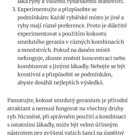
láká ryby k vašemu rybářskému stanovišti.
Experimentujte a ‌přizpůsobte se
podmínkám: Každé rybářské místo je ‌jiné a
ryby mají‍ různé preference. Proto je důležité
experimentovat ​s použitím kokostu⁤
smrdutého gerania v různých kombinacích
a‌ množstvích. Pokud ⁢na‍ daném ⁢místě
nefunguje, zkuste změnit koncentraci nebo
kombinovat s jinými lákadly. Nebojte se být
⁣kreativní a přizpůsobit se‌ podmínkám,
abyste dosáhli ​nejlepších výsledků.
Pamatujte, ⁤kokost smrdutý geranium je přírodní
atraktant a ‍nemusí fungovat na všechny ⁤druhy
ryb. Nicméně, při ​správném použití a⁣ kombinaci
s ⁢ostatními lákadly, může být velmi‌ účinným
‌nástrojem pro⁣ zvýšení vašich šancí ​na úspěšný