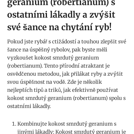
geranium⁢ (robertianum) s
ostatními ⁢lákadly a zvýšit
své šance na chytání ryb!
Pokud ‌jste rybář s ‌ctižádostí a touhou zlepšit své
šance na úspěšný⁢ rybolov,‍ pak byste měli
vyzkoušet kokost smrdutý geranium
(robertianum). Tento ​přírodní atraktant je
osvědčenou metodou, jak přilákat ryby a zvýšit​
svou úspěšnost na‌ vodě. Zde je několik
nejlepších tipů ⁣a ⁣triků, jak efektivně používat⁤
kokost smrdutý geranium ⁣(robertianum) ‌spolu s
⁤ostatními ‍lákadly.
Kombinujte kokost smrdutý ‌geranium s
⁤jinými lákadly: Kokost smrdutý geranium je