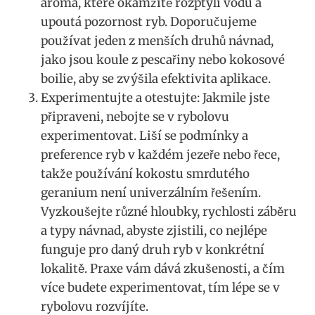
aroma, které okamžitě ‌rozptýlí vodu a
upoutá pozornost ryb. Doporučujeme
používat jeden z menších druhů‍ návnad,
jako jsou koule z pescařiny nebo kokosové
‍boilie,​ aby se zvýšila efektivita aplikace.
Experimentujte a otestujte: Jakmile jste
připraveni,‍ nebojte se v rybolovu
experimentovat. Liší ⁢se podmínky a
preference ryb v‌ každém jezeře nebo řece,
takže používání kokostu⁤ smrdutého
geranium ⁤není univerzálním řešením.
Vyzkoušejte‍ různé hloubky, rychlosti​ záběru
a typy⁣ návnad, abyste zjistili, co nejlépe
funguje‍ pro daný druh ryb v konkrétní​
lokalitě. Praxe vám dává ⁤zkušenosti, a čím
více budete experimentovat,‍ tím lépe se v‍
rybolovu rozvíjíte.