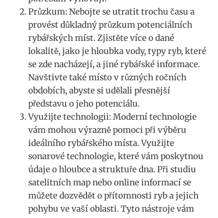
Průzkum: Nebojte se utratit trochu času a
provést důkladný průzkum ‍potenciálních
rybářských míst. Zjistěte⁤ více o dané
lokalitě, jako je hloubka​ vody, typy ryb, které
se zde​ nacházejí, ⁢a jiné rybářské informace.⁣
Navštivte také místo v různých⁢ ročních
obdobích, abyste​ si udělali přesnější​
představu ⁢o jeho potenciálu.
Využijte technologii: Moderní‍ technologie
vám mohou výrazně pomoci při⁣ výběru
ideálního rybářského místa. Využijte
sonarové⁢ technologie, ‍které vám poskytnou
údaje o hloubce a struktuře dna.⁣ Při studiu
satelitních map nebo online informací se
můžete dozvědět o ‌přítomnosti‌ ryb a jejich
pohybu ve vaší oblasti.⁢ Tyto nástroje vám