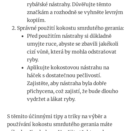
rybářské nástrahy. Důvěřujte těmto
‌značkám a rozhodně se​ vyhněte levným
kopiím.
Správné použití kokostu​ smrdutého gerania:
Před použitím nástrahy si důkladně
umyjte ruce, abyste se zbavili⁤ jakékoli
cizí ⁢vůně, která ⁤by mohla odstrašovat‍
ryby.
Aplikujte kokostovou‌ nástrahu na
háček s dostatečnou ⁢pečlivostí.
Zajistěte, aby nástraha byla dobře
přichycena, což zajistí, že bude dlouho
vydržet a ⁣lákat​ ryby.
S těmito účinnými tipy ‍a triky na‍ výběr a
používání kokostu⁣ smrdutého​ gerania⁤ máte⁤