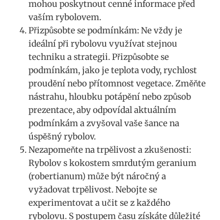
‍mohou poskytnout‍ cenné informace před
vaším rybolovem.
Přizpůsobte se podmínkám: ​Ne vždy je
‍ideální při rybolovu využívat stejnou
techniku a strategii. Přizpůsobte se
podmínkám, jako je teplota⁤ vody, rychlost
proudění nebo přítomnost vegetace. Změňte
nástrahu, ‌hloubku potápění nebo způsob
prezentace, aby odpovídal aktuálním
podmínkám a zvyšoval vaše šance na
úspěšný rybolov.
Nezapomeňte ⁣na trpělivost a ⁢zkušenosti:
Rybolov s ‍kokostem smrdutým geranium ​
(robertianum) může ⁢být náročný a
⁣vyžadovat ​trpělivost. Nebojte se
experimentovat a učit se⁤ z každého
rybolovu. S postupem‌ času⁢ získáte důležité