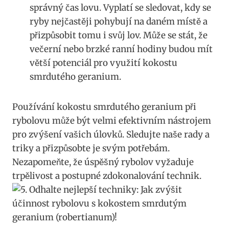
správný‌ čas‍ lovu. Vyplatí se sledovat, kdy se
ryby nejčastěji pohybují na daném ​místě a⁢
přizpůsobit tomu i svůj lov.⁢ Může se stát, že‍
večerní nebo brzké ranní hodiny budou ⁤mít
větší⁣ potenciál pro využití kokostu
smrdutého ⁣geranium.
Používání kokostu smrdutého geranium při⁢
rybolovu​ může být velmi efektivním nástrojem
pro zvýšení vašich úlovků. Sledujte naše‍ rady a
triky ‍a přizpůsobte⁣ je svým potřebám.
Nezapomeňte, ⁣že ‍úspěšný rybolov vyžaduje
trpělivost a postupné zdokonalování technik.