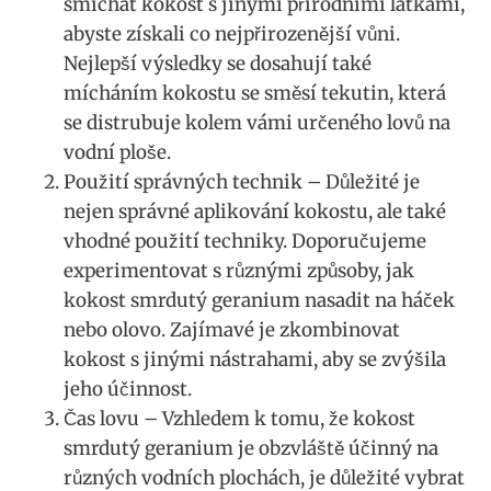
smíchat kokost s jinými‍ přírodními látkami,
abyste získali co nejpřirozenější​ vůni.
Nejlepší výsledky ⁤se​ dosahují⁢ také
mícháním kokostu ​se směsí tekutin, která
se distrubuje kolem vámi⁣ určeného lovů⁤ na
vodní ‍ploše.
Použití správných‌ technik – Důležité je
nejen správné aplikování kokostu, ale také
‌vhodné použití techniky. Doporučujeme
experimentovat s různými způsoby, jak
⁢kokost smrdutý geranium nasadit na háček
nebo ⁢olovo. Zajímavé ‌je zkombinovat
kokost s jinými ‍nástrahami, aby se‍ zvýšila
jeho ⁣účinnost.
Čas lovu – Vzhledem k‌ tomu, že kokost
smrdutý geranium je ⁢obzvláště účinný na
různých vodních plochách, je ⁢důležité vybrat⁣