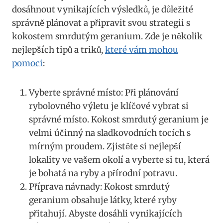
dosáhnout‍ vynikajících výsledků, je důležité
správně plánovat a připravit svou strategii s
kokostem smrdutým geranium. Zde‌ je několik
nejlepších ​tipů a triků,‍
které vám⁤ mohou
pomoci
:
Vyberte správné místo: Při plánování
rybolovného výletu je klíčové​ vybrat⁤ si
správné ​místo. Kokost​ smrdutý geranium je
‌velmi⁣ účinný ⁤na sladkovodních tocích s
mírným proudem. Zjistěte si nejlepší
lokality ve vašem okolí a​ vyberte si⁣ tu, která
je bohatá na ‌ryby ⁣a ⁣přírodní potravu.
Příprava návnady: Kokost smrdutý
geranium obsahuje látky, které⁣ ryby‌
přitahují. Abyste dosáhli‍ vynikajících