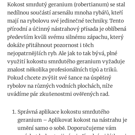
Kokost ⁣smrdutý geranium (robertianum) se stal
nedílnou součástí arsenálu mnoha rybářů, kteří
mají na rybolovu své jedinečné techniky. Tento
přírodní a účinný nástrahový přísada je oblíbená
‍především kvůli svému silnému zápachu, který
dokáže přitáhnout ‌pozornost i těch
nejopatrnějších ryb. Ale jak to tak bývá, plné‌
využití ⁤kokostu smrdutého⁣ geranium vyžaduje
⁤znalost několika profesionálních tipů a triků.
Pokud⁢ chcete zvýšit své ‍šance na úspěšný
rybolov na různých vodních ‌plochách,⁣ níže
uvádíme pár zkušenostmi⁣ ověřených ⁢rad.
Správná ⁣aplikace kokostu smrdutého
geranium – ‍Aplikovat kokost na ​nástrahu je
umění samo o sobě. ⁤Doporučujeme vám