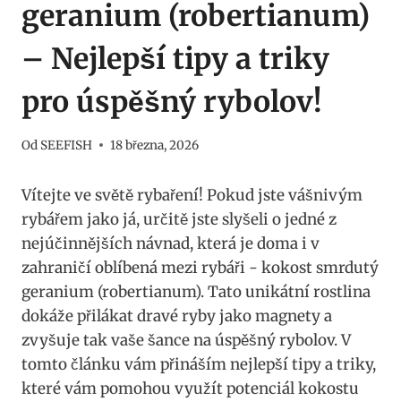
geranium (robertianum)
– Nejlepší tipy a triky
pro úspěšný rybolov!
Od
SEEFISH
18 března, 2026
Vítejte ve světě rybaření! Pokud jste vášnivým
rybářem jako já, určitě jste slyšeli o jedné z
⁣nejúčinnějších návnad, ​která‍ je doma i v
zahraničí oblíbená mezi⁣ rybáři -​ kokost smrdutý
geranium (robertianum). ​Tato unikátní rostlina
dokáže přilákat dravé ‍ryby jako magnety a
zvyšuje tak vaše šance na úspěšný rybolov. V
tomto článku vám přináším‌ nejlepší tipy a triky,
které vám pomohou využít potenciál kokostu