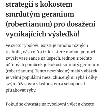
strategii s kokostem
smrdutým geranium
⁤(robertianum)⁤ pro dosažení
vynikajících ⁤výsledků!
Ve ⁢světě rybolovu existuje mnoho ⁤různých⁢
technik, nástrojů ⁤a triků, které mohou pomoci
zvýšit vaše šance na​ úspěch. Jednou z těchto
účinných ⁢pomůcek je ⁢kokost ‍smrdutý geranium⁣
(robertianum). Tento nevzhledný⁤ malý výběžek
je ⁢velmi populární mezi zkušenými rybáři díky
svým‍ úžasným vlastnostem⁤ a schopnosti⁢
přitahovat⁣ ryby.
Pokud se chystáte na⁢ rybolovní výlet‍ a chcete