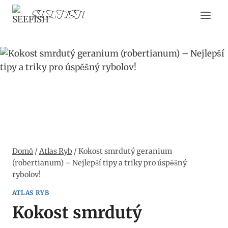
Přeskočit
SEEFISH
na
obsah
Domů
/
Atlas Ryb
/
Kokost smrdutý geranium
(robertianum) – Nejlepší tipy a triky pro úspěšný
rybolov!
ATLAS RYB
Kokost smrdutý