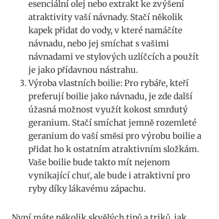
esenciální olej nebo extrakt ke zvýšení
atraktivity vaší návnady. Stačí několik
kapek⁤ přidat ⁣do vody,⁤ v‌ které namáčíte
⁤návnadu, nebo‍ jej smíchat s ⁢vašimi⁣
návnadami ve stylových uzlíčcích a použít
je jako⁢ přídavnou nástrahu.
Výroba vlastních boilie: ⁤Pro rybáře, kteří
preferují boilie jako návnadu, je zde další
úžasná ‌možnost využít kokost smrdutý
geranium. Stačí smíchat jemně rozemleté
geranium ⁣do vaší směsi pro výrobu boilie a
přidat ho k ostatním⁤ atraktivním složkám.
⁣Vaše boilie bude‍ takto mít nejenom
vynikající chuť, ale bude ⁣i atraktivní pro
ryby ⁣díky lákavému ‌zápachu.
Nyní máte několik skvělých tipů a triků, jak