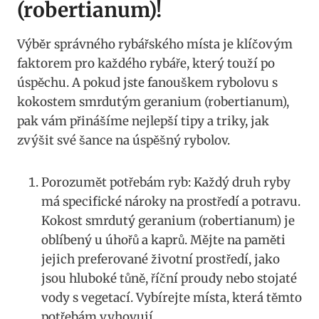
(robertianum)!
Výběr správného rybářského místa je klíčovým
faktorem pro každého​ rybáře, který touží po
úspěchu. A pokud jste ‌fanouškem rybolovu s⁢
kokostem smrdutým ‌geranium (robertianum),
pak vám přinášíme nejlepší tipy ‍a triky, jak
zvýšit⁢ své šance na úspěšný rybolov.
Porozumět potřebám⁢ ryb: Každý druh ryby
má specifické nároky na prostředí a potravu.
Kokost smrdutý ⁣geranium (robertianum) je
oblíbený u úhořů a kaprů. Mějte na paměti
jejich preferované ⁣životní prostředí, jako
‍jsou ⁢hluboké tůně, ​říční⁤ proudy nebo stojaté​
vody s vegetací.⁢ Vybírejte ⁣místa, která těmto
potřebám vyhovují.