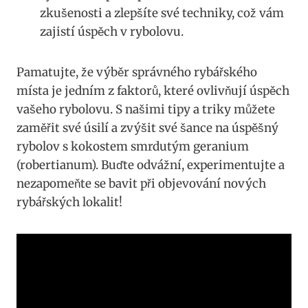
zkušenosti a zlepšíte své techniky, což vám
zajistí úspěch ​v rybolovu.
Pamatujte, že výběr správného⁤ rybářského
‌místa je jedním z faktorů, které ovlivňují ⁣úspěch
vašeho rybolovu.‌ S našimi tipy a triky můžete
zaměřit ​své úsilí a zvýšit své šance⁣ na úspěšný
rybolov s ⁤kokostem ⁤smrdutým geranium
(robertianum). Buďte odvážní, experimentujte a
nezapomeňte se bavit při objevování nových
rybářských lokalit!