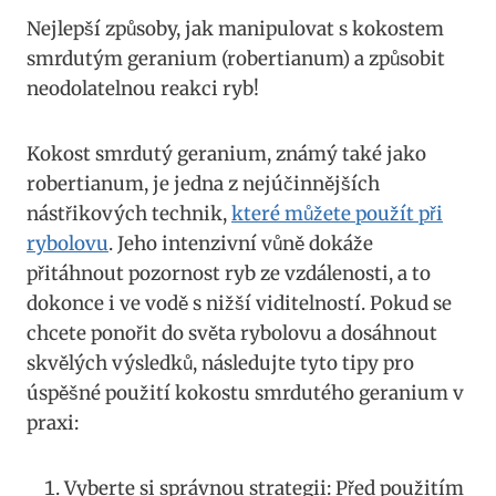
Nejlepší způsoby, jak manipulovat s kokostem
smrdutým geranium​ (robertianum) ‍a ​způsobit
neodolatelnou reakci ⁣ryb!
Kokost smrdutý geranium, známý také jako
robertianum, je​ jedna z nejúčinnějších
nástřikových technik,
které ⁤můžete ⁤použít ‌při
rybolovu
. Jeho intenzivní vůně dokáže⁤
přitáhnout pozornost ​ryb ze vzdálenosti,⁢ a to
dokonce ⁢i ⁣ve vodě⁤ s nižší viditelností.⁢ Pokud se⁣
chcete ⁢ponořit do světa rybolovu a dosáhnout
skvělých výsledků, následujte tyto tipy‍ pro‍
úspěšné použití ​kokostu smrdutého geranium v
praxi:
Vyberte si správnou strategii: Před použitím