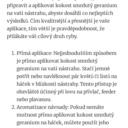
připravit ‌a aplikovat ⁤kokost smrdutý geranium
na vaši⁤ nástrahu, abyste dosáhli⁣ co nejlepších
výsledků.‍ Čím kvalitnější‍ a přesnější je vaše
aplikace, tím větší ‌je pravděpodobnost, že
přilákáte ​váš ⁤cílový druh ryby.
Přímá aplikace: ​Nejjednodušším způsobem
je přímo aplikovat kokost smrdutý
geranium na vaši nástrahu. Stačí jemně
potřít nebo navléknout ⁤pár květů či listů na
háček ⁤v blízkosti nástrahy. Tento přístup je
obzvláště účinný při lovu na přívlač, feeder
nebo⁤ plavanou.
Aromatizace návnady: Pokud nemáte
⁢možnost přímo aplikovat kokost smrdutý
geranium na háček, můžete použít jeho