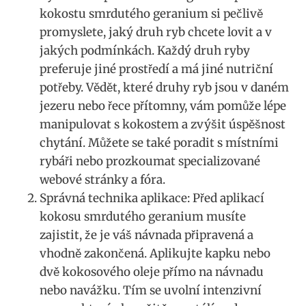
kokostu smrdutého geranium si pečlivě
promyslete, jaký ‌druh ryb chcete lovit a v
‌jakých ‍podmínkách. ‍Každý druh ryby
preferuje jiné prostředí a má ‌jiné nutriční
potřeby. Vědět, ‍které druhy‍ ryb ⁤jsou v daném
⁢jezeru nebo řece ​přítomny, ‍vám pomůže lépe
manipulovat s kokostem⁤ a zvýšit úspěšnost
chytání. ‌Můžete ⁤se také​ poradit s⁤ místními
rybáři nebo prozkoumat specializované
webové stránky a fóra.
Správná technika ‌aplikace: Před aplikací
kokosu smrdutého geranium musíte
zajistit, že je váš návnada připravená‌ a⁣
vhodně zakončená. Aplikujte kapku nebo⁤
dvě kokosového‍ oleje přímo na návnadu​
nebo navážku. Tím se‌ uvolní intenzivní