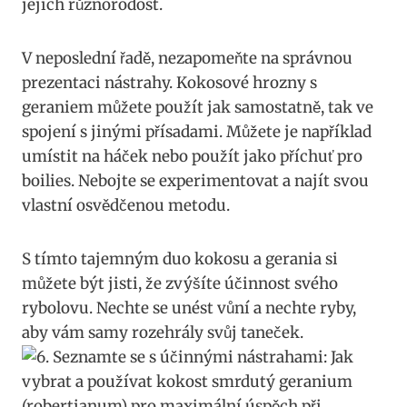
jejich různorodost.
V neposlední řadě, nezapomeňte ⁢na správnou
prezentaci nástrahy. Kokosové hrozny s
geraniem můžete použít ⁤jak samostatně, tak ve
spojení s jinými přísadami. Můžete ⁢je například
umístit na háček nebo použít jako příchuť pro
boilies. Nebojte se experimentovat a najít svou
vlastní osvědčenou metodu.
S ⁣tímto ​tajemným ⁣duo kokosu⁣ a ‍gerania si
můžete být jisti, že⁢ zvýšíte účinnost svého
‍rybolovu. Nechte ⁤se unést vůní a nechte ⁤ryby,
aby vám samy rozehrály svůj taneček.