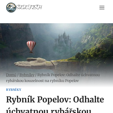
Přeskočit
SEEFISH
na
obsah
Domů
/
Rybníky
/
Rybník Popelov: Odhalte úchvatnou
rybářskou kouzelnost na rybníku Popelov
RYBNÍKY
Rybník Popelov: Odhalte
úchvatnou rybářskou