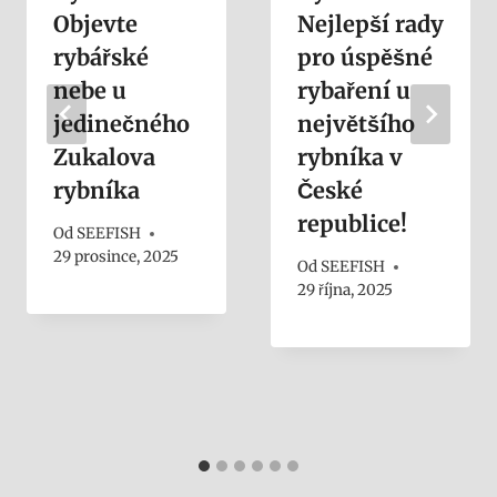
Objevte
Nejlepší rady
rybářské
pro úspěšné
nebe u
rybaření u
jedinečného
největšího
Zukalova
rybníka v
rybníka
České
republice!
Od
SEEFISH
29 prosince, 2025
Od
SEEFISH
29 října, 2025