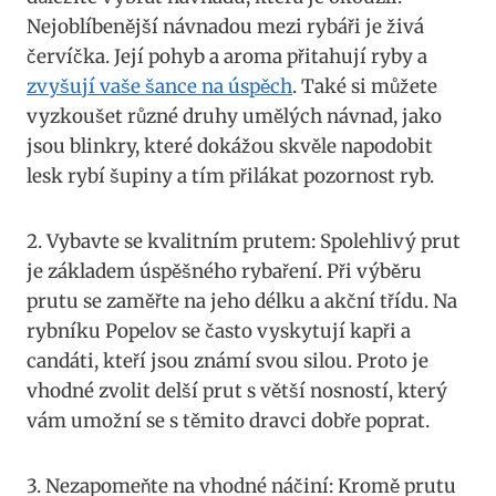
Nejoblíbenější návnadou mezi rybáři je živá
červíčka. Její pohyb a aroma přitahují ryby a
zvyšují vaše šance na úspěch
. Také si můžete
vyzkoušet různé druhy umělých návnad, jako
jsou blinkry, které dokážou skvěle napodobit
lesk rybí šupiny a tím přilákat pozornost ryb.
2. Vybavte se kvalitním prutem: Spolehlivý prut
je základem úspěšného rybaření. Při výběru
prutu se zaměřte na jeho délku a akční třídu. Na
rybníku Popelov se často vyskytují kapři a
candáti, kteří jsou známí svou silou. Proto je
vhodné zvolit delší prut s větší nosností, který
vám umožní se s těmito dravci dobře poprat.
3. Nezapomeňte na vhodné náčiní: Kromě prutu