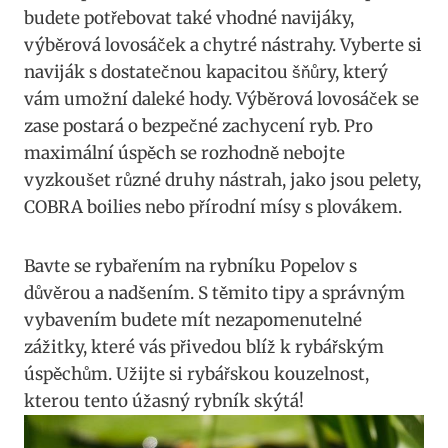
budete potřebovat také vhodné navijáky,
výběrová lovosáček a chytré nástrahy. Vyberte si
naviják s dostatečnou kapacitou šňůry, který
vám umožní daleké hody. Výběrová lovosáček se
zase postará o bezpečné zachycení ryb. Pro
maximální úspěch se rozhodně nebojte
vyzkoušet různé druhy nástrah, jako jsou pelety,
COBRA boilies nebo přírodní mísy s plovákem.
Bavte se rybařením na rybníku Popelov s
důvěrou a nadšením. S těmito tipy a správným
vybavením budete mít nezapomenutelné
zážitky, které vás přivedou blíž k rybářským
úspěchům. Užijte si rybářskou kouzelnost,
kterou tento úžasný rybník skýtá!