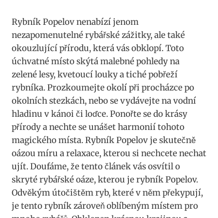
Rybník Popelov nenabízí jenom
nezapomenutelné rybářské zážitky, ale také
okouzlující přírodu, která vás obklopí. Toto
úchvatné místo skýtá malebné pohledy na
zelené lesy, kvetoucí louky a tiché pobřeží
rybníka. Prozkoumejte okolí při procházce po
okolních stezkách, nebo se vydávejte na vodní
hladinu v kánoi či loďce. Ponořte se do krásy
přírody a nechte se unášet harmonií tohoto
magického místa. Rybník Popelov je skutečně
oázou míru a relaxace, kterou si nechcete nechat
ujít. Doufáme, že tento článek vás osvítil o
skryté rybářské oáze, kterou je rybník Popelov.
Odvěkým útočištěm ryb, které v něm překypují,
je tento rybník zároveň oblíbeným místem pro