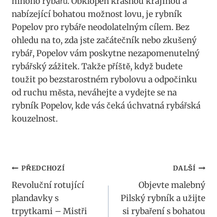
mnoho rybářů. Obklopen krásnou krajinou a
nabízející bohatou možnost lovu, je rybník
Popelov pro rybáře neodolatelným cílem. Bez
ohledu na to, zda jste začátečník nebo zkušený
rybář, Popelov vám poskytne nezapomenutelný
rybářský zážitek. Takže příště, když budete
toužit po bezstarostném rybolovu a odpočinku
od ruchu města, neváhejte a vydejte se na
rybník Popelov, kde vás čeká úchvatná rybářská
kouzelnost.
Navigace
PŘEDCHOZÍ
DALŠÍ
Revoluční rotující
Objevte malebný
pro
plandavky s
Pilský rybník a užijte
příspěvek
trpytkami – Mistři
si rybaření s bohatou