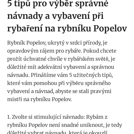
5 tipů pro výběr správné
návnady a vybavení při
rybaření na rybníku Popelov
Rybník Popelov, ukrytý v srdci přírody, je
opravdovým rájem pro rybáře. Pokud chcete
prožít úchvatné chvíle v rybářském světě, je
důležité mít adekvátní vybavení a správnou
návnadu. Přinášíme vám 5 užitečných tipů,
které vám pomohou při výběru správného
vybavení a návnad, abyste se stali pravými
mistři na rybníku Popelov.
1. Zvolte si stimulující návnadu: Rybám z
rybníku Popelov není snadné uniknout, je tedy
důležité vybrat návnadu, která je okouzlí.