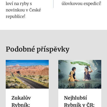
loví na ryby s
úlovkovou expedicí!
novinkou v České
republice!
Podobné příspěvky
Zukalův
Nejhlubší
Rybník:
Rybník v ČR: