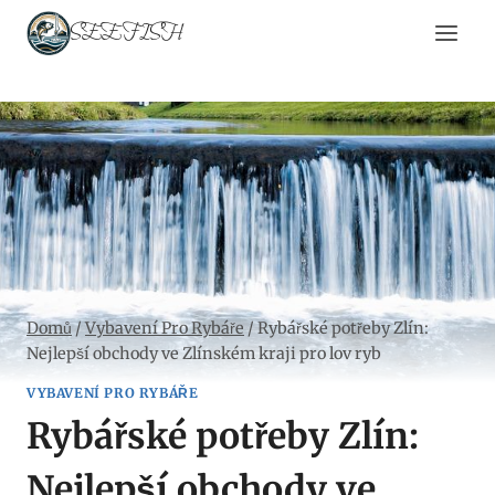
Přeskočit
SEEFISH
na
obsah
Domů
/
Vybavení Pro Rybáře
/
Rybářské potřeby Zlín:
Nejlepší obchody ve Zlínském kraji pro lov ryb
VYBAVENÍ PRO RYBÁŘE
Rybářské potřeby Zlín:
Nejlepší obchody ve