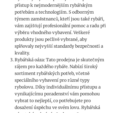
přístup k nejmodernějším rybářským
potřebám a technologiím. S odborným
týmem zaměstnanců, kteří ‌jsou také rybáři,
vám⁤ zajišťují profesionální pomoc a radu při
výběru⁤ vhodného vybavení.⁤ Veškeré
produkty jsou pečlivě vybrané, aby
splňovaly nejvyšší⁤ standardy bezpečnosti a
kvality.
Rybářská‍ oáza: Tato prodejna ⁤je‌ skutečným⁣
rájem​ pro každého rybáře.⁣ Nabízí široký⁤
sortiment rybářských potřeb, včetně
speciálního ⁣vybavení ‍pro různé typy
rybolovu. Díky individuálnímu přístupu a
‌vynikajícímu poradenství vám pomohou
vybrat to nejlepší,⁤ co potřebujete ⁤pro⁢
dosažení ‌úspěchu ve svém lovu. Rybářská