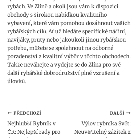
rybách. ⁣Ve Zlíně a okolí jsou vám k‌ dispozici
obchody s​ širokou nabídkou ⁣kvalitního‌
vybavení, které vám pomohou dosáhnout ‌vašich
‍rybářských⁤ cílů. Ať už hledáte specifické náčiní,
⁤navijáky, ‍pruty nebo jakoukoli ⁤jinou rybářskou
potřebu, můžete ​se spolehnout na odborné
poradenství a kvalitní výběr v ⁣těchto obchodech.
Takže ⁤neváhejte a vydejte‌ se do ​Zlína pro své
další ⁤rybářské dobrodružství plné vzrušení a
úlovků.
Navigace
PŘEDCHOZÍ
DALŠÍ
Nejhlubší Rybník v
Výlov rybníka Svět:
pro
ČR: Nejlepší rady pro
Neuvěřitelný zážitek z