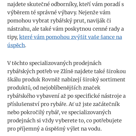
najdete skutečné odborníky, kteří vám poradí s
výběrem té ⁢správné výbavy. Nejenže⁢ vám
pomohou vybrat⁣ rybářský prut, naviják⁢ či
nástrahu, ale⁤ také vám poskytnou​ cenné rady a​
tipy,
které vám pomohou zvýšit vaše ⁣šance na
úspěch
.
V ⁢těchto specializovaných prodejnách
rybářských potřeb ve Zlíně najdete ⁤také širokou
škálu produk Rovněž⁤ nabízejí⁤ široký sortiment ​
produktů, od nejoblíbenějších značek
rybářského vybavení​ až po specifické nástroje a
příslušenství pro ⁣rybáře. Ať ⁢už jste‍ začátečník
nebo pokročilý rybář, ⁤ve‌ specializovaných
prodejnách si ⁢vždy vyberete to, co potřebujete
pro⁢ příjemný a úspěšný výlet na vodu.