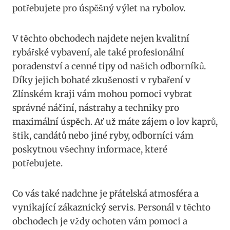
potřebujete pro úspěšný výlet na​ rybolov.
V⁤ těchto obchodech najdete‌ nejen kvalitní
rybářské​ vybavení,⁢ ale ‍také profesionální‌
poradenství ⁣a cenné tipy od​ našich odborníků.
Díky‍ jejich bohaté zkušenosti v ⁢rybaření v
Zlínském kraji vám ​mohou pomoci vybrat⁢
správné náčiní, nástrahy a techniky pro
maximální úspěch. Ať už ‍máte ⁤zájem o ‍lov ⁢kaprů,
štik, candátů nebo jiné ryby,‌ odborníci ⁤vám
poskytnou všechny informace, které
potřebujete.
Co ⁣vás také nadchne ‍je přátelská atmosféra⁢ a
vynikající​ zákaznický servis. Personál v těchto
obchodech je vždy ochoten⁤ vám pomoci a⁤