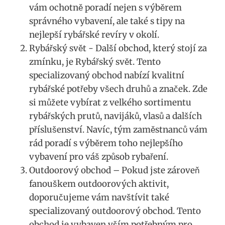
vám ochotně poradí nejen s ‌výběrem
správného ‍vybavení, ale také s tipy na
nejlepší rybářské revíry v okolí.
Rybářský svět ‍- ⁤Další obchod, který stojí za
zmínku, je Rybářský svět.​ Tento
specializovaný obchod nabízí kvalitní
rybářské potřeby ‌všech druhů⁤ a značek.⁢ Zde
si můžete vybírat z velkého sortimentu
rybářských prutů, navijáků, vlasů a dalších
příslušenství. ⁢Navíc, tým zaměstnanců vám
rád ⁢poradí s výběrem toho nejlepšího
vybavení ⁤pro váš způsob⁤ rybaření.
Outdoorový obchod⁢ – Pokud jste zároveň
‍fanouškem outdoorových‌ aktivit,
‌doporučujeme vám ‍navštívit také
specializovaný outdoorový obchod. Tento
⁣obchod ​je vybaven ‍vším potřebným pro