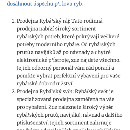
⁢dosáhnout⁢ úspěchu při lovu ryb
.
Prodejna Rybářský‌ ráj: Tato rodinná
‌prodejna⁢ nabízí široký sortiment
rybářských potřeb, které pokrývají⁤ veškeré
potřeby moderního⁤ rybáře. Od​ rybářských⁢
prutů a navijáků až⁤ po návnady ​a chytré
elektronické přístroje, zde najdete všechno.
Jejich odborný personál vám‍ rád poradí a
pomůže vybrat perfektní vybavení pro vaše⁤
rybářské ​dobrodružství.
Prodejna ⁢Rybářský ‌svět: Rybářský ‍svět ⁤je
specializovaná prodejna zaměřená na vše
⁣pro ‍rybaření. Zde naleznete⁢ široký výběr
‌rybářských ‍prutů, navijáků, návnad⁢ a dalšího
příslušenství. Jejich‌ sortiment zahrnuje