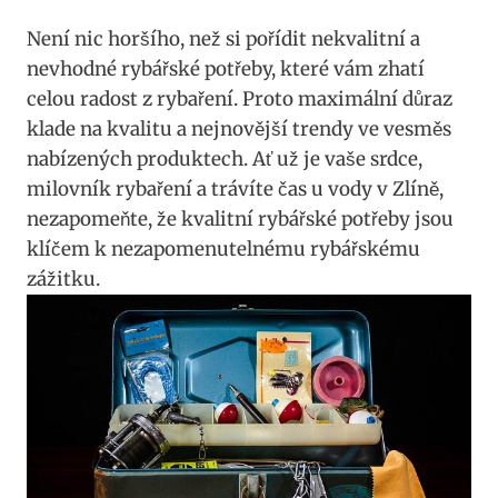
Není nic horšího, než si pořídit nekvalitní ⁤a
⁤nevhodné rybářské potřeby, které vám zhatí
celou radost z rybaření. Proto maximální⁤ důraz
klade na kvalitu⁤ a nejnovější trendy ve vesměs⁢
nabízených produktech. Ať⁤ už je ⁢vaše srdce,‍
milovník rybaření a trávíte čas u vody ‌v Zlíně,
nezapomeňte, ⁤že kvalitní rybářské potřeby jsou
klíčem‍ k nezapomenutelnému rybářskému
zážitku.