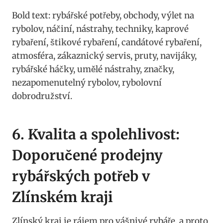
Bold‍ text: ⁢rybářské potřeby, obchody, výlet na‌
rybolov, ⁤náčiní, nástrahy, techniky, kaprové
rybaření, ⁣štikové⁤ rybaření,⁤ candátové rybaření,
atmosféra, zákaznický servis, ⁣pruty, navijáky,
rybářské‌ háčky,⁢ umělé⁢ nástrahy, značky,
⁢nezapomenutelný​ rybolov, rybolovní
dobrodružství.
6. Kvalita a ‍spolehlivost:​
Doporučené prodejny
rybářských ‍potřeb v‌
Zlínském kraji
Zlínský kraj‌ je rájem pro vášnivé rybáře, a proto‌