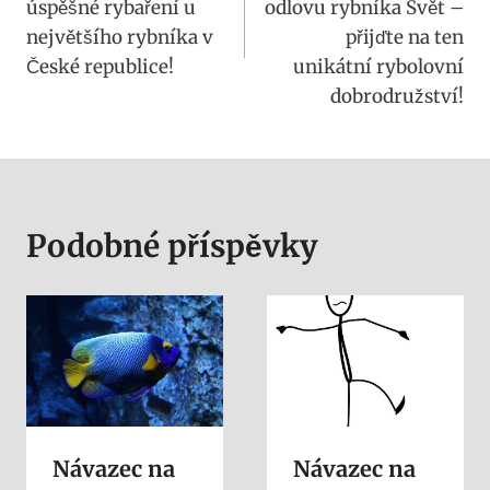
příspěvek
úspěšné rybaření u
odlovu rybníka Svět –
největšího rybníka v
přijďte na ten
České republice!
unikátní rybolovní
dobrodružství!
Podobné příspěvky
Návazec na
Návazec na