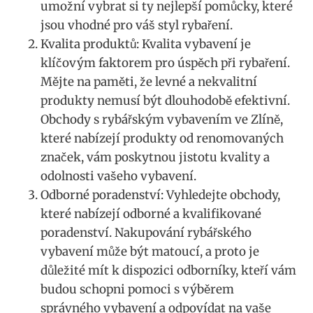
⁢umožní vybrat si ty nejlepší pomůcky, které⁢
jsou vhodné pro váš ⁢styl rybaření.
Kvalita produktů: ⁣Kvalita vybavení ⁣je ​
klíčovým faktorem pro ​úspěch⁢ při ⁢rybaření.
Mějte na ‌paměti,⁤ že levné a nekvalitní
produkty ⁤nemusí být dlouhodobě‌ efektivní.
Obchody s rybářským vybavením ve‍ Zlíně,​
které ‌nabízejí produkty ⁤od renomovaných
značek, vám poskytnou⁢ jistotu kvality a ​
odolnosti vašeho vybavení.
Odborné poradenství: Vyhledejte⁤ obchody,
které ‍nabízejí odborné a kvalifikované⁢
poradenství. ‌Nakupování rybářského
vybavení může být matoucí,⁢ a proto je
důležité mít k dispozici odborníky, ‌kteří vám
‍budou schopni pomoci ⁣s výběrem
správného⁣ vybavení a odpovídat na vaše