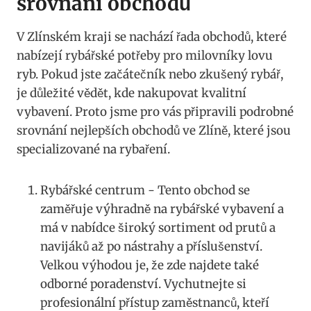
srovnání​ obchodů
V Zlínském⁤ kraji se⁢ nachází řada obchodů, které
⁢nabízejí‌ rybářské potřeby⁢ pro milovníky lovu
ryb. Pokud⁤ jste začátečník nebo zkušený rybář,
je důležité⁣ vědět, kde nakupovat ⁢kvalitní⁤
vybavení. Proto jsme pro ‍vás připravili podrobné
srovnání ‍nejlepších obchodů ⁢ve ‌Zlíně, ⁢které jsou
specializované na rybaření.
Rybářské centrum -⁢ Tento‌ obchod se
zaměřuje výhradně na rybářské ‍vybavení a
má⁢ v nabídce široký sortiment od prutů a
navijáků až po nástrahy a ​příslušenství.
Velkou výhodou je, ‍že zde najdete také
odborné poradenství. Vychutnejte ⁣si
profesionální přístup zaměstnanců, kteří