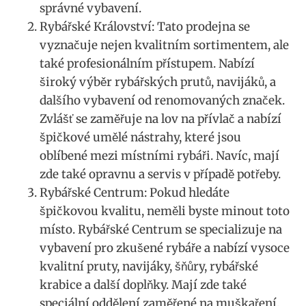
správné vybavení.
Rybářské Království: Tato⁢ prodejna se
vyznačuje nejen⁤ kvalitním sortimentem, ale
také profesionálním přístupem. ⁢Nabízí
široký výběr rybářských prutů, navijáků,‍ a
dalšího vybavení od renomovaných značek. ​
Zvlášť se zaměřuje na lov na ​přívlač ‌a nabízí
špičkové umělé⁤ nástrahy, které jsou
oblíbené‌ mezi místními rybáři. Navíc, mají
zde také opravnu a ​servis v případě potřeby.
Rybářské Centrum: Pokud hledáte ​
špičkovou kvalitu,⁢ neměli​ byste ⁢minout toto
místo. Rybářské Centrum ​se ⁤specializuje⁣ na
vybavení ‍pro zkušené rybáře a nabízí vysoce‍
kvalitní pruty, navijáky, šňůry, ⁣rybářské
krabice a další⁣ doplňky. Mají zde ⁣také
speciální oddělení zaměřené na muškaření,