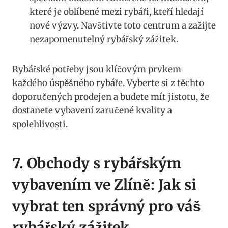
které je oblíbené mezi⁤ rybáři, ⁤kteří ⁢hledají
nové výzvy. Navštivte toto centrum a zažijte
⁢nezapomenutelný rybářský zážitek.
Rybářské potřeby jsou klíčovým‍ prvkem⁢
každého⁣ úspěšného rybáře.​ Vyberte si z těchto
doporučených prodejen a ​budete mít jistotu, že
dostanete vybavení zaručené⁤ kvality a
spolehlivosti.
7. Obchody s rybářským
vybavením ve Zlíně: Jak ​si
vybrat ten správný pro váš ​
rybářský zážitek