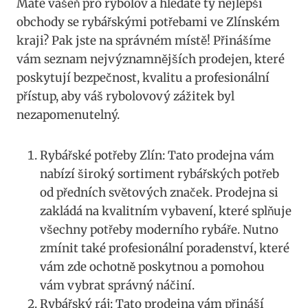
Máte vášeň pro rybolov a ⁣hledáte ⁣ty nejlepší
obchody se rybářskými potřebami ve Zlínském
kraji? Pak jste⁣ na⁤ správném místě! Přinášíme
vám⁢ seznam ‌nejvýznamnějších prodejen, které
poskytují bezpečnost, kvalitu⁤ a profesionální‍
přístup, aby⁤ váš⁣ rybolovový zážitek byl
nezapomenutelný.
Rybářské potřeby Zlín: Tato prodejna vám
nabízí široký sortiment​ rybářských potřeb​
od předních⁤ světových značek. Prodejna‌ si
zakládá ⁣na⁢ kvalitním vybavení, které splňuje
všechny potřeby moderního rybáře. Nutno
zmínit také profesionální poradenství, které
vám zde ochotně poskytnou a pomohou
vám⁢ vybrat ⁣správný náčiní.
Rybářský ráj: Tato ⁢prodejna vám ‍přináší