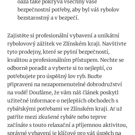
oáza také pokrývá⁣ všechny vaše
bezpečnostní potřeby, ⁣aby byl váš rybolov
bezstarostný a ⁣v bezpečí.
Zajistěte ⁢si profesionální vybavení a‌ unikátní
rybolovový zážitek ve Zlínském kraji. Navštivte
tyto prodejny, které ⁢se pyšní ​bezpečností,
kvalitou a ⁤profesionálním⁢ přístupem. Nechte se
odborně poradit a vyberte si to ‍nejlepší, co
potřebujete‌ pro úspěšný‍ lov ryb.​ Buďte
připraveni na nezapomenutelné dobrodružství
na vodě! Doufáme, že vám náš ⁢článek⁣ poskytl
⁣užitečné informace o nejlepších obchodech s
rybářskými potřebami ve ⁤Zlínském kraji. Ať‍ už
patříte mezi zkušené rybáře nebo teprve
začínáte s touto relaxační a⁣ příjemnou​ aktivitou,
správné vybavení ​je klíčové‌ pro váš úspěch na