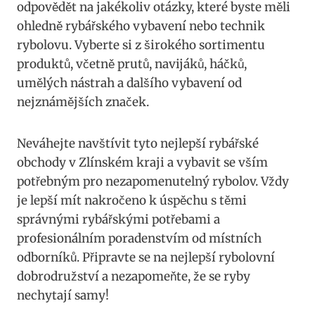
odpovědět na jakékoliv⁢ otázky, které byste měli ​
ohledně rybářského vybavení nebo technik
⁣rybolovu. Vyberte si z ​širokého sortimentu
produktů,⁣ včetně prutů, navijáků,⁢ háčků,
umělých nástrah ‍a⁣ dalšího vybavení od
nejznámějších značek.
Neváhejte navštívit ‌tyto nejlepší⁢ rybářské
obchody ​v Zlínském kraji​ a ⁢vybavit se vším⁢
potřebným ‍pro nezapomenutelný ⁣rybolov. ‍Vždy
je lepší mít nakročeno k úspěchu ⁣s ⁣těmi
správnými rybářskými potřebami ‌a
profesionálním poradenstvím‍ od místních
odborníků. ⁤Připravte ⁤se na⁢ nejlepší ​rybolovní
⁣dobrodružství a nezapomeňte, že​ se​ ryby
nechytají‍ samy!