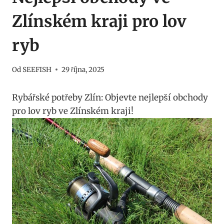
Zlínském kraji pro lov
ryb
Od
SEEFISH
29 října, 2025
Rybářské‌ potřeby Zlín:​ Objevte nejlepší​ obchody ​
pro lov⁣ ryb ve‍ Zlínském​ kraji!