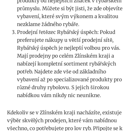
produkty od‌ nejlepších ​značek v rybářském
⁢průmyslu. Můžete si být jisti,​ že zde⁤ objevíte
vybavení, které‌ svým výkonem ⁣a kvalitou
nezklame ⁢žádného⁤ rybáře.
Prodejní⁤ řetězec ‍Rybářský úspěch: Pokud
preferujete nákupy⁢ u větší prodejní​ sítě,
Rybářský úspěch ‌je‌ nejlepší‍ volbou pro ‌vás.‌
Mají prodejny po‌ celém Zlínském kraji a​
nabízejí kompletní ​sortiment rybářských
potřeb. Najdete zde vše ​od základního
vybavení až po specializované produkty pro
‌různé druhy‌ rybolovu. S jejich širokou
nabídkou vám nikdy nic⁣ neunikne.
Kdekoliv se v Zlínském kraji⁢ nacházíte, existuje
výběr skvělých ⁢prodejen,‌ které vám ‍nabídnou
všechno,⁤ co potřebujete pro lov ryb. Připojte​ se k