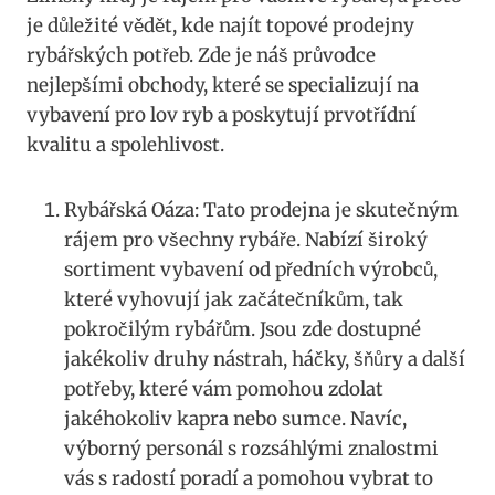
je důležité ​vědět, ​kde ​najít ‌topové prodejny
rybářských potřeb. ‌Zde ⁤je náš průvodce
nejlepšími‌ obchody, které se specializují na
vybavení pro ⁢lov ryb‌ a poskytují⁢ prvotřídní
kvalitu‌ a spolehlivost.
Rybářská Oáza: ‍Tato prodejna je skutečným
rájem pro⁣ všechny⁤ rybáře. ⁣Nabízí​ široký
sortiment vybavení ⁢od předních ⁣výrobců,
které vyhovují jak začátečníkům, tak
pokročilým rybářům. Jsou zde dostupné⁣
jakékoliv⁤ druhy ‌nástrah, háčky, šňůry a další
‍potřeby,​ které vám pomohou zdolat⁣
jakéhokoliv kapra nebo sumce. Navíc,
výborný⁤ personál ⁣s rozsáhlými znalostmi‍
vás ⁣s radostí poradí a pomohou vybrat ‌to