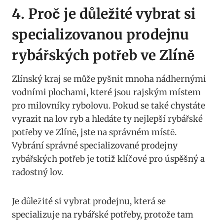
4. Proč je důležité‍ vybrat⁤ si
specializovanou prodejnu
⁤rybářských ⁤potřeb ve ‌Zlíně
Zlínský kraj se může pyšnit mnoha ⁣nádhernými
vodními plochami, které ‌jsou⁢ rajským⁢ místem
pro milovníky ⁣rybolovu. Pokud se také chystáte
vyrazit na lov ryb a hledáte ty nejlepší rybářské
potřeby ‌ve ‍Zlíně,‍ jste‍ na správném místě.
⁤Vybrání správné⁤ specializované prodejny
‍rybářských potřeb ⁣je totiž klíčové pro⁢ úspěšný a
radostný lov.
Je důležité si⁣ vybrat prodejnu, která se‌
specializuje na ⁣rybářské⁢ potřeby, protože tam