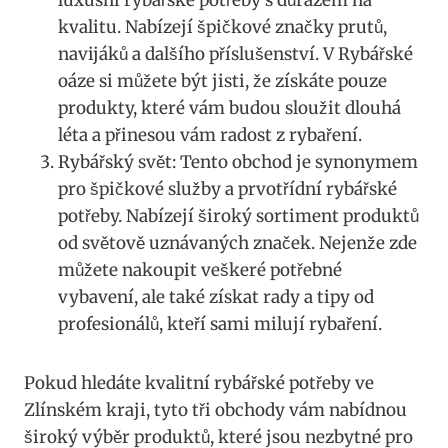
luxusní rybářské potřeby s důrazem‌ na
kvalitu. ‌Nabízejí špičkové‍ značky​ prutů,⁣
navijáků a ​dalšího příslušenství.⁤ V⁣ Rybářské
oáze⁤ si můžete ⁢být ‌jisti, že ‍získáte⁤ pouze
produkty, které vám budou sloužit dlouhá
léta a​ přinesou ⁣vám radost z⁣ rybaření.
Rybářský svět: Tento obchod je synonymem
pro špičkové služby a prvotřídní rybářské⁣
potřeby. ⁣Nabízejí​ široký sortiment produktů
od světově uznávaných ‍značek. Nejenže zde
můžete nakoupit veškeré potřebné
vybavení, ale​ také získat rady‍ a tipy od
⁢profesionálů, kteří⁣ sami ‌milují rybaření.
Pokud hledáte kvalitní rybářské⁢ potřeby ve
Zlínském kraji, tyto tři obchody vám⁣ nabídnou
široký‌ výběr produktů, které jsou nezbytné⁤ pro