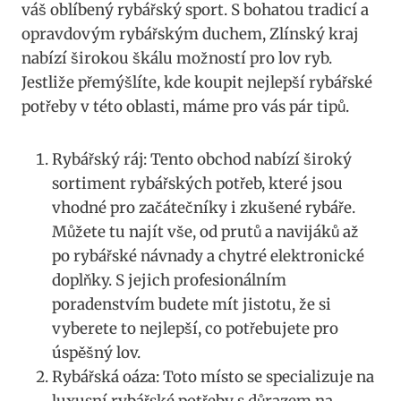
váš oblíbený rybářský sport. S bohatou tradicí‌ a
opravdovým ⁢rybářským duchem, Zlínský‌ kraj
nabízí širokou škálu ​možností pro ⁢lov ryb.
Jestliže přemýšlíte, kde​ koupit nejlepší rybářské
potřeby v této oblasti, máme pro ⁣vás ​pár ⁤tipů.
Rybářský ráj: Tento ​obchod ‌nabízí široký
sortiment rybářských ​potřeb, které jsou
⁣vhodné ‍pro začátečníky​ i zkušené rybáře.
Můžete tu najít‍ vše, od prutů a ‍navijáků až⁢
po rybářské návnady a chytré elektronické
doplňky. S jejich profesionálním
poradenstvím budete mít jistotu,⁤ že ⁢si
vyberete to ‌nejlepší, co‍ potřebujete pro
úspěšný⁣ lov.
Rybářská oáza: Toto​ místo se specializuje ⁤na