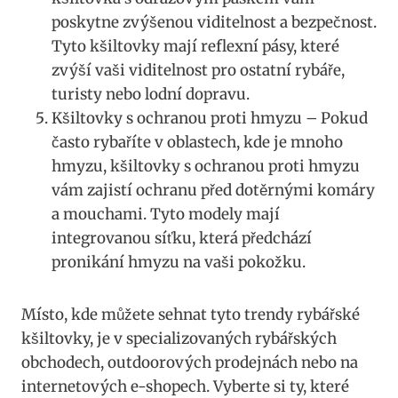
poskytne ⁤zvýšenou viditelnost a‍ bezpečnost.​
Tyto⁤ kšiltovky mají reflexní‌ pásy, které
zvýší vaši viditelnost pro ostatní ‍rybáře,⁢
turisty nebo lodní dopravu.
Kšiltovky s ‌ochranou proti ⁢hmyzu – Pokud
často rybaříte v oblastech, kde je ‌mnoho
hmyzu, kšiltovky s ochranou proti hmyzu
vám zajistí ochranu před dotěrnými komáry
a mouchami. Tyto modely mají
integrovanou síťku, která​ předchází
⁤pronikání⁤ hmyzu na⁢ vaši pokožku.
Místo, kde ​můžete sehnat tyto trendy rybářské
kšiltovky, je v specializovaných rybářských
obchodech, outdoorových prodejnách ‍nebo na
internetových e-shopech. Vyberte‌ si ‍ty, které