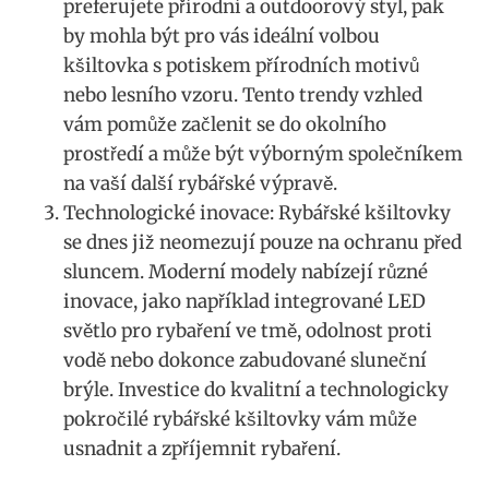
⁢preferujete⁣ přírodní​ a outdoorový styl, pak⁢
by mohla být pro vás ideální‍ volbou
kšiltovka s⁤ potiskem přírodních⁢ motivů
nebo lesního vzoru. ⁤Tento trendy vzhled
vám pomůže ‌začlenit se do ⁤okolního
prostředí a může být výborným​ společníkem
na vaší další rybářské výpravě.
Technologické inovace: Rybářské kšiltovky
se dnes již⁣ neomezují pouze na ochranu před
sluncem. ⁣Moderní modely nabízejí různé‌
inovace, jako například integrované LED
světlo pro rybaření ve tmě, odolnost proti
vodě⁣ nebo⁤ dokonce zabudované sluneční
brýle.⁤ Investice ‌do⁢ kvalitní a technologicky
pokročilé rybářské kšiltovky vám může⁤
usnadnit a zpříjemnit rybaření.