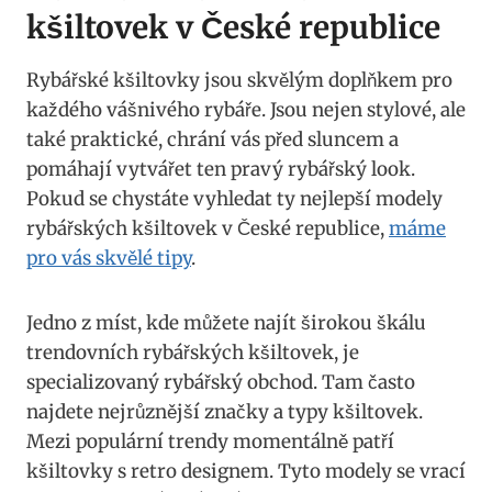
⁣kšiltovek v​ České republice
Rybářské kšiltovky jsou skvělým doplňkem ⁤pro
každého vášnivého rybáře. Jsou nejen stylové, ale
také ⁤praktické, chrání vás před sluncem a
pomáhají vytvářet ​ten pravý ⁢rybářský look.
Pokud ⁤se chystáte vyhledat ​ty nejlepší modely
rybářských kšiltovek v České republice,
máme
pro vás⁣ skvělé⁢ tipy
.
Jedno z⁤ míst, ⁤kde můžete najít ⁤širokou škálu
trendovních rybářských kšiltovek, je
specializovaný rybářský obchod. ‍Tam často
najdete ⁢nejrůznější značky a typy kšiltovek.
Mezi populární trendy momentálně patří
kšiltovky​ s retro designem.​ Tyto modely se vrací