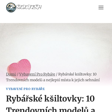
Přeskočit
SEEFISH
na
obsah
Domů
/
Vybavení Pro Rybáře
/
Rybářské kšiltovky: 10
Trendovních modelů a nejlepší místa k jejich sehnání
VYBAVENÍ PRO RYBÁŘE
Rybářské kšiltovky: 10
Trendovních modelů a