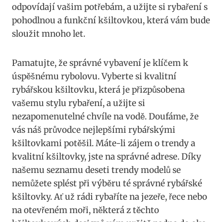
‍odpovídají vašim potřebám, a‍ užijte si rybaření s
pohodlnou a⁢ funkční kšiltovkou, která vám bude
⁤sloužit mnoho let.
Pamatujte, že správné vybavení je klíčem k ​
úspěšnému​ rybolovu. Vyberte‌ si kvalitní
rybářskou kšiltovku, která je přizpůsobena‌
vašemu stylu rybaření,⁢ a užijte si
nezapomenutelné chvíle na vodě. ⁢Doufáme, že
vás ‍náš průvodce nejlepšími rybářskými
kšiltovkami potěšil. Máte-li zájem o trendy a
kvalitní kšiltovky, jste ⁢na správné adrese. Díky
našemu seznamu deseti trendy modelů se
nemůžete splést při výběru⁣ té správné rybářské
kšiltovky. Ať ⁢už ‌rádi rybaříte na‍ jezeře, řece‌ nebo
na otevřeném moři, některá z‍ těchto​