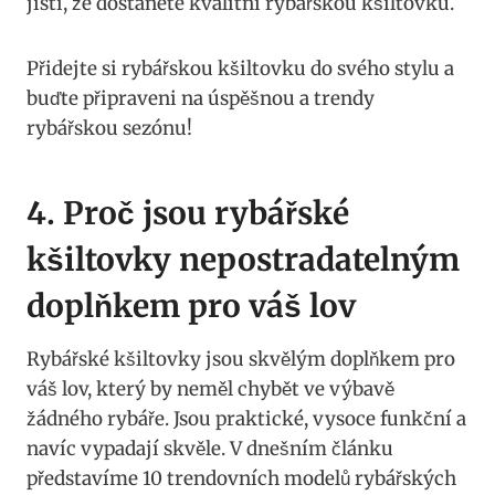
jisti, ⁣že dostanete kvalitní rybářskou kšiltovku.
Přidejte ‌si rybářskou kšiltovku do‌ svého stylu a
buďte připraveni na úspěšnou⁢ a trendy
rybářskou sezónu!
4. Proč jsou rybářské⁤
kšiltovky⁢ nepostradatelným
doplňkem pro váš lov
Rybářské kšiltovky jsou skvělým ⁤doplňkem pro
váš⁤ lov, který by⁣ neměl ‌chybět ve ​výbavě
žádného rybáře. Jsou praktické, vysoce funkční a
navíc⁢ vypadají skvěle. V dnešním článku
představíme 10‌ trendovních modelů rybářských