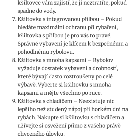
kšiltovce‌ vám zajistí, že ji neztratíte, pokud
spadne do⁢ vody.
Kšiltovka s integrovanou přilbou – Pokud
hledáte​ maximální ⁤ochranu ‌při⁣ rybaření,
kšiltovka s‌ přilbou‌ je ​pro vás ‌to pravé.​
Správně vybavení​ je klíčem k bezpečnému a⁣
pohodlnému rybolovu.
Kšiltovka s mnoha kapsami ⁤– ⁤Rybolov
vyžaduje dostatek vybavení a drobností,
které bývají často roztroušeny ⁣po celé
výbavě.‍ Vyberte si kšiltovku s mnoha
⁣kapsami a mějte⁤ všechno ⁤po ruce.
Kšiltovka s chladičem – Neexistuje nic
lepšího než studený nápoj při horkém dni na
rybách. ⁢Nakupte ‌si kšiltovku s chladičem a
užívejte si osvěžení přímo z vašeho ‍právě
chyceného ⁤úlovku.