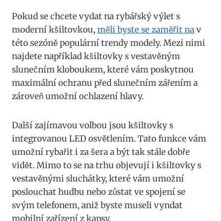
Pokud se‌ chcete vydat ​na rybářský výlet ‌s
moderní kšiltovkou,
měli byste ⁣se zaměřit na
v
této sezóně populární​ trendy modely. Mezi nimi
najdete například kšiltovky s ⁤vestavěným
slunečním kloboukem, které vám poskytnou
maximální ochranu ‍před slunečním zářením a
zároveň ​umožní ochlazení hlavy.
Další zajímavou volbou jsou ⁣kšiltovky s
integrovanou⁤ LED‍ osvětlením. Tato funkce vám
umožní rybařit ‌i za šera a být tak stále dobře​
vidět. ​Mimo to se na trhu objevují i kšiltovky s
vestavěnými sluchátky, které vám umožní
poslouchat hudbu nebo⁢ zůstat ve spojení se
svým ⁢telefonem,‌ aniž ⁣byste​ museli vyndat
mobilní ⁣zařízení z kapsy.