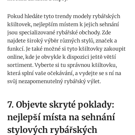
Pokud hledáte‌ tyto ‌trendy ‌modely rybářských
⁣kšiltovek, nejlepším místem k jejich sehnání
jsou specializované rybářské‌ obchody. Zde​
najdete ⁣široký výběr různých ‌stylů, značek​ a⁢
funkcí.⁢ Je také ‍možné si tyto kšiltovky zakoupit
online, kde​ je obvykle ‌k dispozici ještě větší
sortiment. Vyberte si tu ​správnou kšiltovku,
která splní vaše ‌očekávání, a vydejte se s ní na
svůj nezapomenutelný rybářský výlet.
7. Objevte skryté poklady:
nejlepší místa na sehnání
stylových rybářských