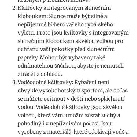
Kšiltovky s integrovaným⁤ slunečním
kloboukem: Slunce může být silné a
nepříjemné během vašeho rybářského‌
výletu. Proto‍ jsou kšiltovky ⁢s integrovaným
slunečním kloboukem‌ skvělou ⁣volbou pro
ochranu vaší⁣ pokožky před slunečními
paprsky. Mohou být vybaveny také
odnímatelnou šňůrkou, abyste je nemuseli
ztrácet z dohledu.
Voděodolné kšiltovky: Rybaření není
obvykle vysokohorským sportem,​ ale ⁢občas
se ‍můžete ocitnout v‌ dešti nebo spláchnutí
vodou. Voděodolné​ kšiltovky jsou​ skvělou
volbou, která vám umožní zůstat ⁢suchý a
pohodlný i v ‍nepříznivém počasí. Jsou
vyrobeny z ⁣materiálů, které odolávají vodě a