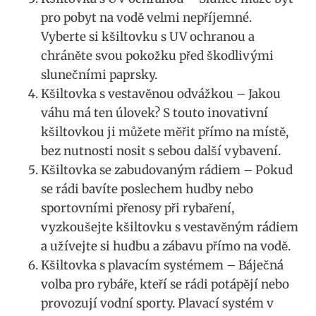
pro pobyt na vodě velmi nepříjemné.
‍Vyberte si kšiltovku s UV ochranou a
chráněte​ svou pokožku před‌ škodlivými
slunečními paprsky.
Kšiltovka​ s vestavěnou odvážkou – Jakou
váhu‍ má ten ‍úlovek? S touto ⁣inovativní ​
kšiltovkou ji můžete měřit přímo na místě,
bez ​nutnosti nosit s sebou další vybavení.
Kšiltovka se zabudovaným rádiem – Pokud
se rádi bavíte poslechem hudby ‌nebo
sportovními přenosy při rybaření,
vyzkoušejte kšiltovku s vestavěným rádiem
a⁤ užívejte si hudbu⁣ a zábavu⁣ přímo na vodě.
Kšiltovka s plavacím systémem – Báječná⁤
volba pro rybáře, kteří se rádi potápějí nebo
provozují vodní ⁢sporty. ‍Plavací systém v⁢