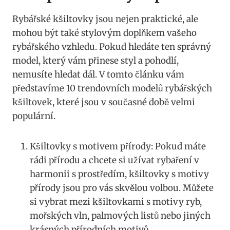
Rybářské ⁤kšiltovky ⁤jsou nejen ⁢praktické, ale
mohou ⁣být také ⁣stylovým doplňkem vašeho
rybářského vzhledu. Pokud hledáte ten správný⁣
model, který vám přinese ⁣styl a pohodlí,
nemusíte hledat dál. V tomto ⁣článku vám
představíme‍ 10 trendovních modelů rybářských
kšiltovek, které jsou v současné době velmi
populární.
Kšiltovky s motivem přírody: Pokud máte
⁢rádi přírodu a chcete si užívat ⁢rybaření v⁢
harmonii s prostředím, kšiltovky s motivy
přírody jsou ‍pro vás skvělou volbou. Můžete
si vybrat mezi kšiltovkami s motivy ryb,
mořských⁤ vln, palmových listů‍ nebo jiných⁣
krásných ⁤přírodních motivů.