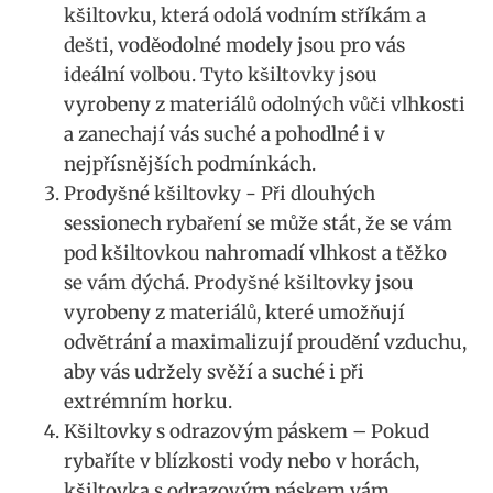
kšiltovku, která odolá vodním stříkám‌ a‍
dešti, voděodolné modely jsou pro vás
ideální⁤ volbou. Tyto kšiltovky jsou‌
vyrobeny z materiálů ⁤odolných vůči vlhkosti
a zanechají vás‍ suché a pohodlné i v
nejpřísnějších podmínkách.
Prodyšné kšiltovky ​- Při ​dlouhých
sessionech rybaření se může stát, že⁣ se vám
pod kšiltovkou nahromadí vlhkost ‍a těžko
se vám ‌dýchá. Prodyšné kšiltovky jsou
vyrobeny z materiálů, které umožňují
odvětrání a maximalizují proudění ⁣vzduchu,
aby vás udržely svěží a suché​ i při
extrémním horku.
Kšiltovky s odrazovým páskem – Pokud
rybaříte v blízkosti​ vody nebo ⁣v horách,
kšiltovka⁣ s ‌odrazovým‍ páskem vám