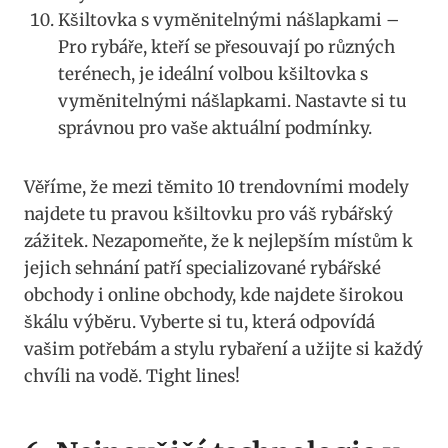
Kšiltovka s vyměnitelnými nášlapkami ⁤–
Pro‍ rybáře, kteří se přesouvají po různých
terénech, je ideální‍ volbou⁣ kšiltovka s
vyměnitelnými ⁤nášlapkami. Nastavte​ si tu
správnou pro vaše⁢ aktuální⁢ podmínky.
Věříme, že ‌mezi těmito 10⁤ trendovními modely
najdete‌ tu pravou ‍kšiltovku pro váš rybářský
zážitek. Nezapomeňte, že k nejlepším místům k‌
jejich sehnání patří specializované ‍rybářské
⁢obchody⁢ i ⁢online obchody, kde najdete širokou
⁣škálu výběru. Vyberte si tu, která odpovídá
vašim potřebám a stylu rybaření‌ a užijte si každý
chvíli na ⁤vodě. Tight lines!