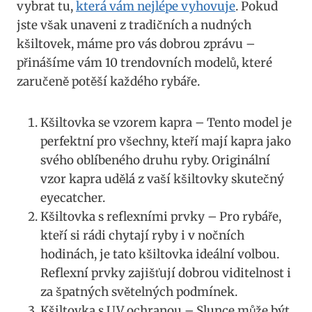
⁢vybrat tu,
která vám nejlépe vyhovuje
. Pokud
jste však unaveni z tradičních a nudných
kšiltovek, máme ‍pro vás dobrou zprávu ​–
⁣přinášíme vám 10 trendovních modelů, které
zaručeně potěší každého rybáře.
Kšiltovka se vzorem kapra – Tento ⁤model je
perfektní pro všechny, kteří mají ⁤kapra​ jako
svého oblíbeného druhu ryby. Originální
vzor kapra udělá​ z​ vaší ⁤kšiltovky⁣ skutečný
⁣eyecatcher.
Kšiltovka s ⁣reflexními prvky – ⁣Pro rybáře,
kteří si rádi⁢ chytají ryby ⁤i v nočních⁣
hodinách, je tato kšiltovka ⁤ideální volbou.
Reflexní prvky zajišťují dobrou viditelnost i
za špatných‌ světelných podmínek.
Kšiltovka s UV ⁢ochranou – Slunce může být