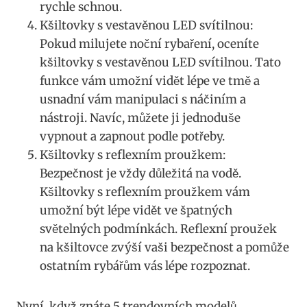
rychle schnou.
Kšiltovky s vestavěnou ​LED svítilnou:
⁢Pokud milujete noční rybaření, oceníte
kšiltovky s ‌vestavěnou LED svítilnou. Tato⁢
funkce vám umožní​ vidět ‍lépe ve ⁢tmě a
usnadní vám⁢ manipulaci s⁣ náčiním a
nástroji. Navíc, ‍můžete⁤ ji jednoduše
vypnout a zapnout podle potřeby.
Kšiltovky s reflexním proužkem:
Bezpečnost je vždy ‍důležitá na vodě.
Kšiltovky s reflexním proužkem vám
umožní‌ být lépe ⁣vidět⁢ ve‍ špatných
světelných‍ podmínkách. Reflexní proužek
na​ kšiltovce zvýší vaši bezpečnost a pomůže
ostatním rybářům vás⁤ lépe ⁣rozpoznat.
Nyní, když⁢ znáte 5 trendovních​ modelů