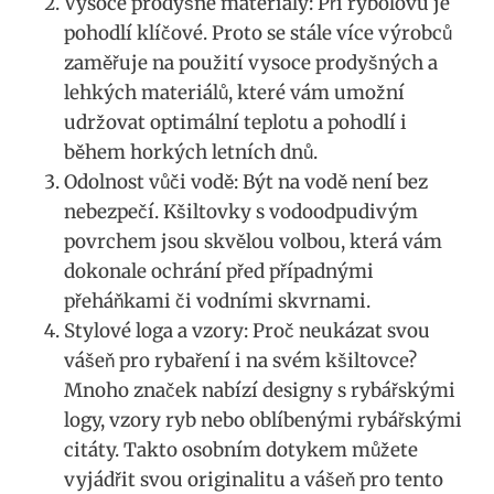
Vysoce prodyšné materiály: ⁢Při rybolovu ​je
pohodlí klíčové. Proto se stále více výrobců
zaměřuje na⁣ použití vysoce​ prodyšných a
lehkých​ materiálů, které vám umožní
udržovat optimální teplotu a ⁤pohodlí i
během‍ horkých letních dnů.
Odolnost vůči ⁢vodě: Být na vodě není bez
nebezpečí. Kšiltovky⁢ s vodoodpudivým
⁤povrchem jsou skvělou volbou, která vám
dokonale​ ochrání před případnými
přeháňkami‌ či vodními⁣ skvrnami.
Stylové loga a vzory: Proč neukázat svou
‌vášeň pro⁤ rybaření i na svém kšiltovce?
Mnoho značek nabízí designy s rybářskými
logy, vzory ryb nebo⁤ oblíbenými rybářskými
citáty. Takto osobním dotykem ⁢můžete
vyjádřit svou originalitu⁢ a vášeň pro tento