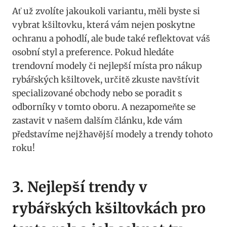
Ať ‌už zvolíte ⁢jakoukoli ‍variantu, měli‍ byste si
vybrat kšiltovku, která vám ‍nejen poskytne
ochranu a ​pohodlí, ale bude také reflektovat váš
osobní styl a preference. Pokud ⁣hledáte
trendovní modely či nejlepší místa pro ⁢nákup
rybářských kšiltovek, určitě zkuste navštívit‍
specializované ⁤obchody nebo se poradit s
odborníky⁣ v tomto oboru. A nezapomeňte se‍
zastavit ⁢v⁤ našem dalším článku, kde vám
představíme nejžhavější modely a trendy tohoto
roku!
3. Nejlepší trendy ⁤v
rybářských⁢ kšiltovkách pro