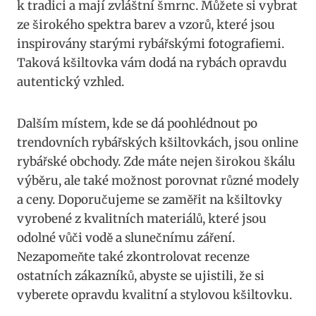
k tradici ⁢a ‍mají zvláštní šmrnc. Můžete si vybrat
ze‌ širokého spektra barev a vzorů,⁤ které jsou
inspirovány starými‌ rybářskými fotografiemi.⁣
Taková kšiltovka vám dodá na rybách opravdu ​
autentický ⁢vzhled.
Dalším místem, kde se dá poohlédnout po
trendovních rybářských kšiltovkách, jsou online
rybářské obchody. Zde máte ‍nejen ⁤širokou škálu
výběru, ale také možnost porovnat⁤ různé modely
a⁣ ceny. Doporučujeme se zaměřit na kšiltovky
vyrobené ‍z kvalitních materiálů, ⁣které jsou⁢
odolné vůči vodě a slunečnímu záření.
Nezapomeňte také zkontrolovat recenze
ostatních zákazníků,‍ abyste se ujistili, že si
vyberete opravdu kvalitní a stylovou kšiltovku.