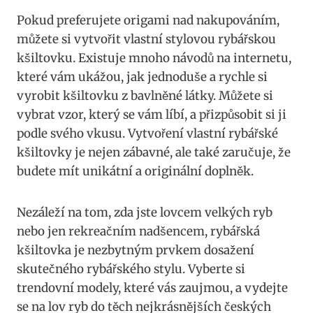
Pokud preferujete​ origami nad nakupováním,
můžete ⁢si vytvořit⁢ vlastní stylovou rybářskou
kšiltovku. Existuje ⁢mnoho‍ návodů na internetu,
které vám ukážou, jak ‌jednoduše a rychle si
vyrobit kšiltovku‌ z bavlněné látky. Můžete si
vybrat‌ vzor, který se vám líbí, a přizpůsobit si ji
podle svého vkusu. Vytvoření vlastní rybářské
kšiltovky je nejen zábavné, ale také zaručuje, že⁣
budete mít ‌unikátní a originální doplněk.
Nezáleží na tom, zda⁣ jste lovcem velkých ryb
nebo jen⁢ rekreačním ‍nadšencem, rybářská
kšiltovka je nezbytným prvkem ‌dosažení
skutečného rybářského stylu. Vyberte si
⁤trendovní modely, ‌které vás⁤ zaujmou, a vydejte
se na lov ryb do těch nejkrásnějších českých