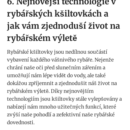
6. Nejnovější technologie v
rybářských kšiltovkách a
jak​ vám⁣ zjednoduší život‌ na
rybářském ⁢výletě
Rybářské kšiltovky jsou​ nedílnou⁤ součástí
vybavení každého vášnivého rybáře. ‍Nejenže
chrání ⁣naše ​oči⁢ před‍ slunečním zářením a
umožňují nám lépe⁤ vidět ‌do vody, ale také
dokážou zpříjemnit a zjednodušit⁣ náš život na
rybářském výletě. Díky nejnovějším
technologiím jsou kšiltovky stále vylepšovány a
nabízejí nám mnoho⁣ užitečných funkcí,​ které
zvýší naše⁢ pohodlí⁤ a‍ zefektivní⁢ naše rybářské
dovednosti.