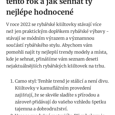
tento rok a jak sehnat ty
⁣nejlépe ⁢hodnocené
V ‍roce 2022⁢ se rybářské kšiltovky stávají⁣ více
než ⁢jen praktickým doplňkem rybářské výbavy -⁣
stávají⁢ se módním výrazem a významnou
součástí rybářského stylu. ​Abychom vám
pomohli‍ najít ty nejlepší trendy modely a místa,
kde je sehnat, přinášíme vám seznam deseti⁣
nejaktuálnějších rybářských kšiltovek na trhu.
Camo styl: Tenhle trend je stálicí a není divu.
Kšiltovky v kamuflážním provedení
zajišťují, ⁣že se​ skvěle sladíte s přírodou⁢ a
zároveň přidávají do vašeho vzhledu ​špetku
‌tajemna a dobrodružství.