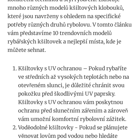
⁣mnoho různých modelů kšiltových klobouků,‌
které jsou navrženy s⁤ ohledem na specifické
potřeby různých druhů rybolovu. V tomto článku
vám ‍představíme ​10 trendovních modelů
rybářských kšiltovek a nejlepší místa, kde je
můžete sehnat.
Kšiltovky s UV ochranou​ – Pokud ‍rybaříte
ve středních až vysokých teplotách nebo na
otevřeném slunci, je důležité chránit svou
pokožku před škodlivými⁤ UV paprsky.
Kšiltovky s ​UV ochranou vám poskytnou
ochranu před slunečním zářením​ a zároveň
vám umožní komfortní⁢ rybolovní zážitek.
Voděodolné ‍kšiltovky ‌- Pokud⁢ se‍ plánujete
⁢věnovat lovům pod vodou nebo hledáte