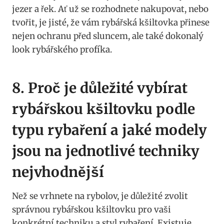
jezer a ‌řek. Ať už se rozhodnete nakupovat, nebo
tvořit, je jisté, že vám rybářská ⁣kšiltovka přinese
nejen ochranu před sluncem, ale‌ také dokonalý​
look rybářského profíka.
8. Proč je důležité ‌vybírat
rybářskou kšiltovku ⁢podle
typu⁢ rybaření‍ a jaké modely
‌jsou na‌ jednotlivé ‍techniky
nejvhodnější
Než se⁢ vrhnete na rybolov, je důležité‌ zvolit
správnou rybářskou kšiltovku pro vaši
konkrétní techniku a styl rybaření. Existuje