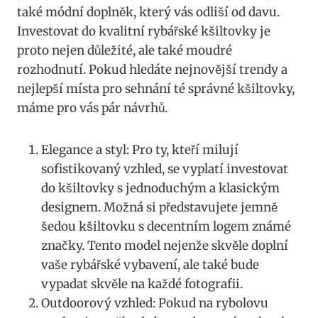
také módní doplněk, který vás odliší⁤ od davu.
Investovat do kvalitní rybářské kšiltovky je
proto nejen důležité, ale také⁢ moudré
rozhodnutí. Pokud ⁤hledáte‍ nejnovější trendy a
nejlepší místa⁣ pro⁣ sehnání té správné kšiltovky,
⁣máme⁣ pro vás ⁢pár návrhů.
Elegance a styl:‌ Pro ty, ​kteří milují‌
sofistikovaný​ vzhled, se vyplatí investovat
do ⁣kšiltovky s jednoduchým a klasickým
designem. Možná si představujete jemně
šedou kšiltovku s‍ decentním logem známé‍
značky. Tento model nejenže ⁢skvěle doplní
vaše rybářské ‍vybavení, ale také bude
vypadat ‍skvěle na každé fotografii.
Outdoorový vzhled: ​Pokud na rybolovu