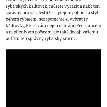
‍rybářských ⁢kšiltovek, můžete vyrazit a​ najít ten
správný pro ​vás.‍ Jestliže⁤ si přejete pohodlí a ⁤styl⁢
během ‍rybaření, ‌nezapomeňte si vybrat‍ ty​
kšiltovky, které vám nejen ochrání před ‍sluncem⁤
a nepříznivým počasím, ale také ⁤dodají vašemu
outfitu ten správný rybářský šmrnc.