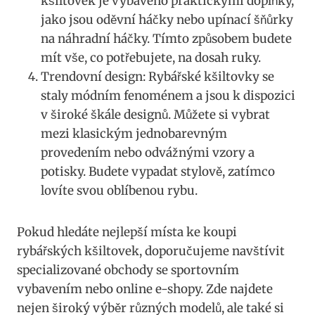
kšiltovek ⁤je vybaveno praktickými doplňky,
jako jsou oděvní háčky nebo ‍upínací šňůrky​
na náhradní háčky. Tímto způsobem budete
mít vše, co potřebujete, na ‍dosah ⁣ruky.
Trendovní⁢ design: Rybářské kšiltovky se
staly módním fenoménem a jsou k dispozici
v široké škále designů. Můžete si vybrat‍
mezi klasickým jednobarevným
‌provedením nebo⁣ odvážnými vzory a
potisky. Budete vypadat stylově, zatímco
lovíte⁣ svou oblíbenou ⁤rybu.
Pokud hledáte ​nejlepší místa ke koupi
rybářských kšiltovek, doporučujeme navštívit⁤
specializované⁣ obchody ‍se ⁢sportovním
vybavením⁤ nebo online e-shopy. Zde najdete
nejen široký výběr různých modelů, ale také si