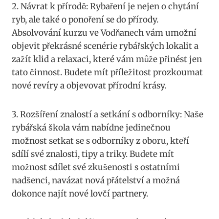
2. ‍Návrat k přírodě: Rybaření je nejen o chytání
ryb, ale také ‌o ponoření se do přírody.
Absolvování‍ kurzu ve Vodňanech vám umožní
objevit překrásné scenérie rybářských lokalit a
zažít klid ⁤a relaxaci,​ které vám může přinést jen
tato činnost. Budete ⁣mít ​příležitost prozkoumat
⁤nové revíry‌ a ⁢objevovat⁣ přírodní krásy.
3.‌ Rozšíření‌ znalostí a setkání s ⁣odborníky: Naše
rybářská škola vám nabídne⁢ jedinečnou⁤
možnost setkat se s odborníky ​z oboru, kteří
sdílí své znalosti, tipy a‌ triky. Budete mít
možnost sdílet své zkušenosti s ostatními
nadšenci, navázat nová přátelství⁣ a možná
dokonce⁢ najít nové ⁢lovčí partnery.