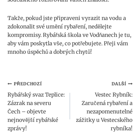
Takže,⁣ pokud jste připraveni vyrazit⁢ na vodu a
zdokonalit své umění rybaření, nedělejte
kompromisy. Rybářská škola ve Vodňanech ‍je tu,
aby vám poskytla vše, co potřebujete. Přeji vám
mnoho úspěchů a dobrých chytů!
Navigace
PŘEDCHOZÍ
DALŠÍ
Rybářský svaz Teplice:
Vestec Rybník:
pro
Zázrak na severu
Zaručená rybaření a
příspěvek
Čech – objevte
nezapomenutelné
nejnovější rybářské
zážitky u Vestecského
zprávy!
rybníka!