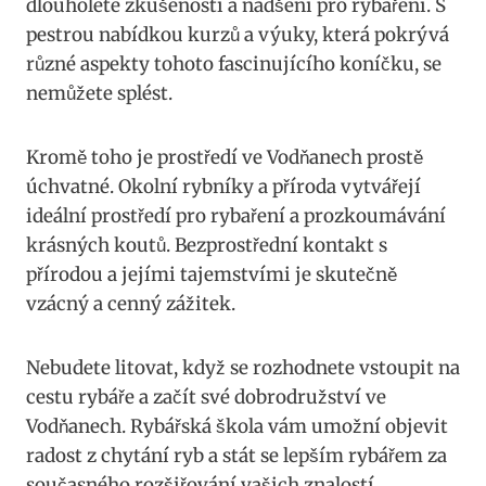
dlouholeté zkušenosti a nadšení pro rybaření. S‍
pestrou‌ nabídkou kurzů a výuky, která pokrývá
různé aspekty tohoto fascinujícího koníčku, se
nemůžete splést.
Kromě toho je prostředí ve Vodňanech prostě
‍úchvatné. Okolní ‍rybníky a ​příroda vytvářejí
ideální prostředí pro ‍rybaření a prozkoumávání
krásných koutů. Bezprostřední kontakt s
přírodou a jejími tajemstvími je skutečně
vzácný a ​cenný zážitek.
Nebudete litovat, když se rozhodnete vstoupit na
cestu rybáře a začít své dobrodružství ve
Vodňanech. Rybářská škola‌ vám umožní objevit
radost z chytání ryb a stát se lepším rybářem za
současného rozšiřování vašich znalostí.