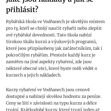
přihlásit?
Rybářská škola ve Vodňanech je skvělým místem
pro ty, kteří se ⁢chtějí naučit rybařit nebo zlepšit
své rybářské dovednosti. Tato škola nabízí
širokou škálu kurzů a výukových programů,
které jsou ⁢přizpůsobeny jak začátečníkům, tak i
pokročilým rybářům. Přestože každý kurz ⁤je
zaměřen na jiné aspekty⁢ rybaření, zde jsou
některé obecné ‍věci, které byste měli⁣ vědět o
⁤kurzech a jejich nákladech.
Kurzy ‍rybaření ve Vodňanech jsou cenově
dostupné a ⁣nabízejí skvělou hodnotu za peníze.
Ceny se liší ‍v závislosti na typu kurzu a délce
trvání. Krátkodobé kurzy,⁢ které trvají jeden až