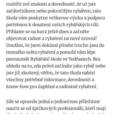
rozšířit své​ znalosti a ‍dovednosti. Ať už‍ jste
začátečníkem nebo ‌pokročilým rybářem, tato
škola vám poskytne veškerou výuku‍ a ‌podporu
potřebnou k dosažení vašich rybářských cílů.
Přihlaste⁤ se na kurz ještě dnes a začněte
objevovat radost ‍z rybaření na nové úrovni!
Doufám, že jsem ‍dokázal přinést trochu jasu do
temného‌ světa rybaření a pomohl vám lépe
⁢porozumět ⁣Rybářské škole ve Vodňanech. Bez‍
ohledu na ‍to, zda právě začínáte jako rybář⁢ nebo
jste již zkušený, věřím, že tato škola nabízí
všechny potřebné informace, dovednosti a
know-how pro úspěšné a radostné rybaření.
Zde se opravdu jedná o jedinečnou příležitost
naučit se od špičkových profesionálů, kteří mají