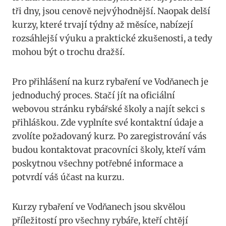
tři ‌dny, jsou ​cenově ⁢nejvýhodnější. Naopak delší⁤
kurzy, které ⁣trvají týdny až měsíce, nabízejí
rozsáhlejší ⁢výuku a praktické zkušenosti, a tedy
mohou⁤ být o trochu dražší.
Pro přihlášení na kurz ⁤rybaření ve Vodňanech je
jednoduchý proces. Stačí jít na oficiální
webovou stránku‌ rybářské školy a najít‌ sekci s ​
přihláškou. Zde vyplníte své kontaktní údaje a‍
zvolíte požadovaný kurz. Po zaregistrování vás
budou kontaktovat pracovníci ⁢školy, ⁢kteří vám
⁣poskytnou ⁣všechny‌ potřebné informace ⁤a
potvrdí váš účast na kurzu.
Kurzy rybaření ve Vodňanech jsou skvělou
příležitostí ⁢pro všechny rybáře, ​kteří chtějí