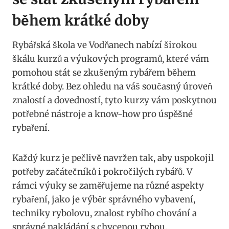
během krátké doby
Rybářská škola ve Vodňanech nabízí širokou
škálu kurzů ​a výukových ​programů, které vám
pomohou stát se zkušeným rybářem⁢ během
krátké ⁣doby. Bez ohledu na váš současný úroveň
znalostí a dovedností, tyto kurzy ‍vám poskytnou
potřebné nástroje a know-how ⁣pro úspěšné
rybaření.
Každý ‌kurz je pečlivě navržen tak, aby uspokojil
potřeby začátečníků i pokročilých rybářů. V
rámci výuky se zaměřujeme na různé aspekty
rybaření, ‌jako⁤ je výběr správného vybavení,
techniky rybolovu, znalost rybího chování a
správné nakládání s chycenou rybou.