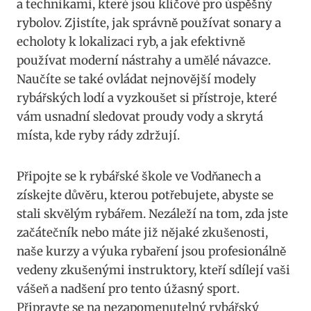
a technikami, které jsou klíčové ⁣pro úspěšný
rybolov. Zjistíte, jak správně používat ⁣sonary a
⁢echoloty k lokalizaci ryb, a jak efektivně⁢
používat moderní nástrahy a umělé návazce.
Naučíte se také ovládat nejnovější modely
rybářských lodí a vyzkoušet si přístroje, které
vám usnadní sledovat proudy ⁣vody a skrytá
místa, kde ryby rády zdržují.
Připojte se k rybářské škole ve Vodňanech a
získejte důvěru, ⁤kterou potřebujete, abyste ‍se
stali skvělým rybářem. Nezáleží na tom, zda jste
začátečník nebo máte již nějaké zkušenosti,
naše ‌kurzy ⁢a výuka​ rybaření jsou profesionálně
vedeny zkušenými instruktory, kteří sdílejí vaši
vášeň⁢ a nadšení pro tento úžasný sport.​
Připravte se na nezapomenutelný rybářský