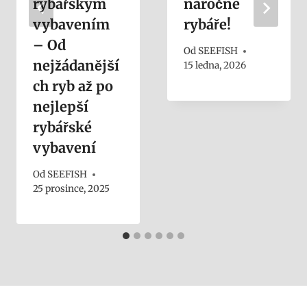
rybářským
náročné
vybavením
rybáře!
– Od
Od
SEEFISH
nejžádanější
15 ledna, 2026
ch ryb až po
nejlepší
rybářské
vybavení
Od
SEEFISH
25 prosince, 2025