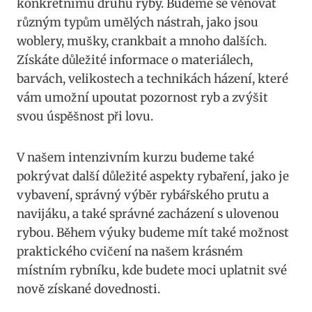
konkrétnímu druhu ryby. Budeme se věnovat
různým typům umělých nástrah, jako jsou
woblery, mušky, crankbait a mnoho⁢ dalších.
Získáte důležité ⁢informace o materiálech,
barvách, ⁢velikostech a technikách házení, které
vám umožní upoutat ​pozornost ryb a zvýšit
svou ‍úspěšnost při lovu.
V našem intenzivním kurzu budeme také
pokrývat další důležité aspekty⁢ rybaření, jako je
vybavení, správný výběr rybářského prutu a
navijáku, a také správné zacházení s ulovenou
rybou. Během‍ výuky budeme mít také možnost
praktického cvičení⁤ na našem krásném
místním rybníku, kde budete moci uplatnit své
nově získané dovednosti.