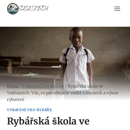
Přeskočit
SEEFISH
na
obsah
Domů
/
Vybavení Pro Rybáře
/
Rybářská škola ve
Vodňanech: Vše, co potřebujete vědět o kurzech a výuce
rybaření
VYBAVENÍ PRO RYBÁŘE
Rybářská škola ve