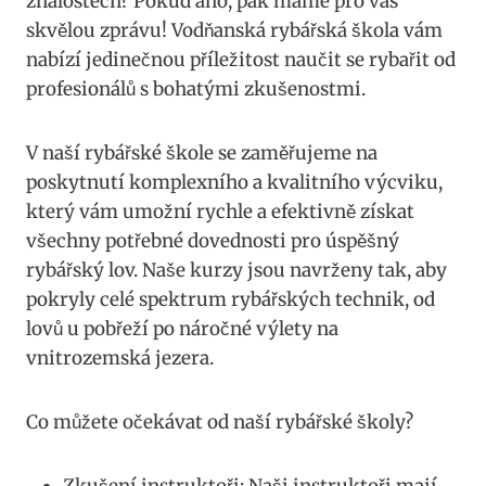
znalostech? Pokud ano, pak máme pro vás
skvělou zprávu! Vodňanská rybářská škola vám
nabízí ‍jedinečnou ‌příležitost naučit se rybařit od
profesionálů s bohatými zkušenostmi.
V naší rybářské škole se zaměřujeme na
poskytnutí⁤ komplexního a⁣ kvalitního výcviku,
který vám umožní rychle a efektivně získat‍
všechny potřebné dovednosti pro úspěšný
rybářský lov. Naše ⁣kurzy ‍jsou navrženy tak, aby⁣
pokryly celé spektrum rybářských technik, od
lovů u pobřeží po náročné výlety na‌
vnitrozemská jezera.
Co‌ můžete očekávat od naší⁢ rybářské⁤ školy?
Zkušení instruktoři: Naši instruktoři mají