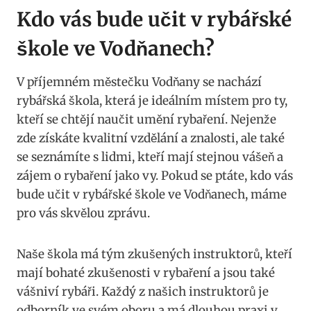
Kdo vás bude učit v ⁣rybářské
škole ve ⁤Vodňanech?
V příjemném městečku Vodňany⁣ se nachází
rybářská ⁤škola,⁢ která je ideálním ‌místem pro ty,
kteří ⁢se chtějí naučit umění rybaření. Nejenže
zde ⁣získáte kvalitní vzdělání a ​znalosti, ⁣ale také
se seznámíte s lidmi, kteří mají stejnou vášeň a
zájem⁣ o ‍rybaření jako vy. Pokud se ptáte, kdo vás
bude učit v rybářské škole ve Vodňanech, máme
pro vás skvělou zprávu.
Naše škola má tým zkušených instruktorů, kteří
mají bohaté zkušenosti v rybaření a ‌jsou také
vášniví rybáři. Každý z našich instruktorů je
odborník ve svém‌ oboru a má dlouhou praxi v