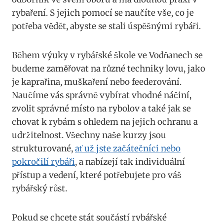
rybaření. S jejich ‌pomocí se naučíte vše, co ⁣je
potřeba ‌vědět, ⁣abyste se stali úspěšnými ‌rybáři.
Během ‍výuky v rybářské škole⁤ ve Vodňanech se
budeme zaměřovat na různé ​techniky lovu, jako
je kaprařina,⁣ muškaření nebo feederování.
Naučíme​ vás správně vybírat vhodné náčiní,
zvolit správné⁣ místo ‍na rybolov a také jak se
chovat k rybám s ohledem na jejich ochranu a‍
udržitelnost. Všechny naše⁤ kurzy​ jsou
strukturované,
ať už jste začátečníci‍ nebo
pokročilí rybáři
, a nabízejí tak individuální
přístup a vedení, ⁣které ⁣potřebujete pro váš⁤
rybářský růst.
Pokud se ​chcete stát‍ součástí rybářské