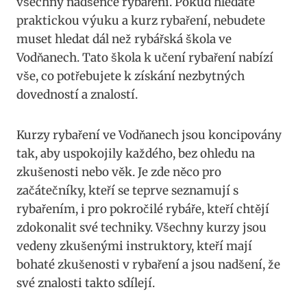
všechny nadšence rybaření. Pokud hledáte
praktickou výuku a kurz rybaření, nebudete
muset hledat dál‌ než rybářská škola ⁤ve
Vodňanech. Tato škola k učení rybaření nabízí
‍vše, co ⁢potřebujete k⁤ získání nezbytných⁤
dovedností a znalostí.
Kurzy rybaření ⁣ve Vodňanech jsou koncipovány
tak, aby​ uspokojily každého, bez ohledu na
zkušenosti‍ nebo věk. Je zde‌ něco pro
začátečníky, kteří se teprve seznamují s
rybařením, i pro pokročilé rybáře, kteří chtějí
zdokonalit⁤ své techniky. ‍Všechny kurzy jsou
vedeny zkušenými instruktory, kteří mají
bohaté zkušenosti v rybaření a jsou ⁣nadšení, že
své ⁤znalosti takto sdílejí.