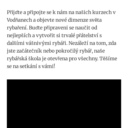
Přijďte a připojte ⁢se k nám na našich kurzech v
Vodňanech a⁤ objevte nové dimenze⁤ světa
rybaření. Buďte připraveni ‍se naučit od
‍nejlepších a vytvořit si⁣ trvalé​ přátelství s
dalšími vášnivými rybáři. ⁢Nezáleží na tom, zda
jste začátečník nebo pokročilý rybář, ‌naše
rybářská škola je otevřena⁢ pro všechny.​ Těšíme
⁢se na ‌setkání s vámi!