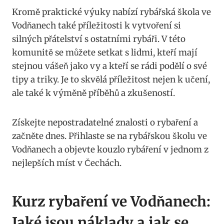
Kromě praktické výuky nabízí rybářská škola ve​
Vodňanech také příležitosti k vytvoření si
silných přátelství s ostatními rybáři. V​ této
komunitě se můžete setkat s lidmi,​ kteří⁤ mají
stejnou vášeň jako vy a kteří se rádi podělí o své
tipy a triky. ‍Je to skvělá příležitost nejen k učení,
ale také k výměně příběhů a zkušeností.
Získejte nepostradatelné znalosti ‌o rybaření⁤ a
začněte⁤ dnes. Přihlaste se na rybářskou školu ve
Vodňanech a objevte kouzlo rybáření v jednom z
nejlepších míst v Čechách.
Kurz rybaření‍ ve Vodňanech:
Jaké jsou náklady⁤ a jak se