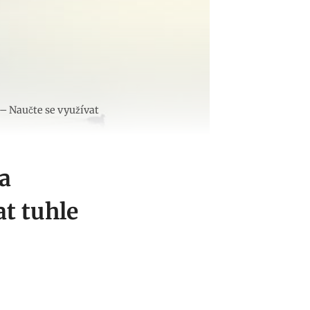
– Naučte se využívat
a
t tuhle