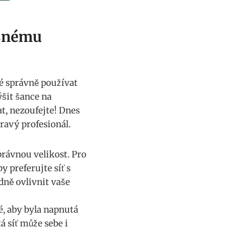
ěšnému
 správně⁣ používat ​
šit šance na
at, nezoufejte! Dnes
ravý profesionál.
právnou velikost. Pro⁢
y preferujte síť s
adně ovlivnit vaše
té, aby byla napnutá
á síť může sebe i