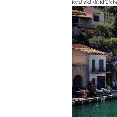
Rybářská síť: Klíč 