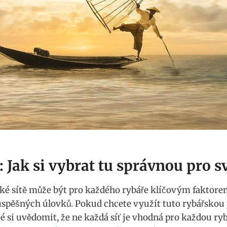
: Jak si vybrat tu správnou pro s
ké sítě může být pro ⁣každého rybáře klíčovým faktore
spěšných úlovků.⁤ Pokud chcete využít tuto rybářskou
žité si uvědomit, že ne každá síť je vhodná pro každou ry