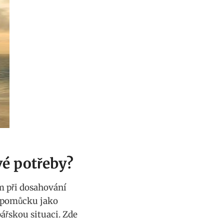
vé potřeby?
m při dosahování
 ‍pomůcku jako
bářskou situaci. Zde