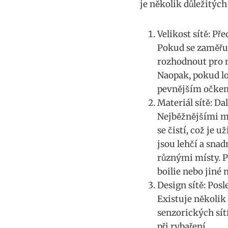
je několik důležitých
Velikost sítě: Př
Pokud se zaměřuj
rozhodnout pro m
Naopak, pokud lov
pevnějším očkem, 
Materiál sítě: Da
Nejběžnějšími ma
se čistí, což je 
jsou lehčí a snadn
různými místy. PV
boilie nebo jiné 
Design sítě: Posl
Existuje několik r
senzorických sítí
při rybaření.