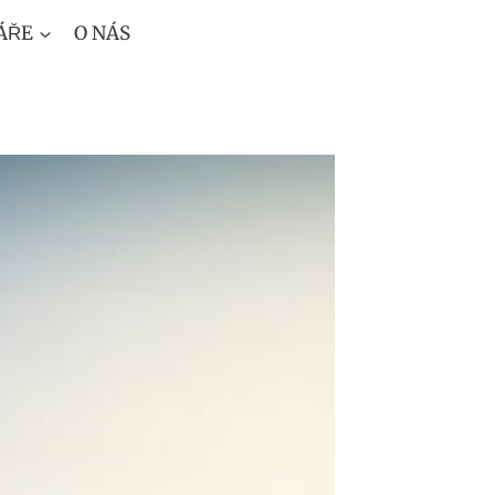
ÁŘE
O NÁS