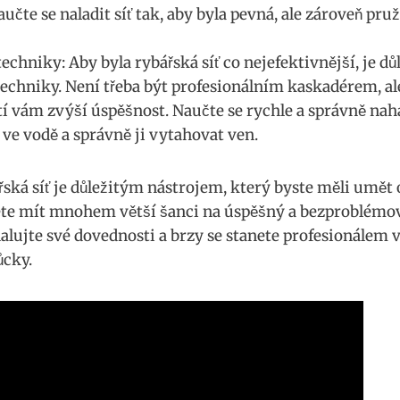
aučte se naladit síť tak, aby byla pevná, ale ⁣zároveň pr
echniky: Aby byla rybářská síť‍ co‌ nejefektivnější, je dů
techniky.⁣ Není třeba být‌ profesionálním kaskadérem, a
tí⁤ vám zvýší úspěšnost. Naučte se rychle a ‍správně naha
 ve vodě a správně ji vytahovat ven.
ářská síť je důležitým nástrojem, který byste měli umět 
ete mít mnohem větší šanci na úspěšný a bezproblémo
alujte své dovednosti a brzy se stanete profesionálem 
ůcky.