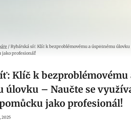
báře
/
Rybářská síť: Klíč k bezproblémovému a úspěšnému úlovku 
 jako profesionál!
íť: Klíč k bezproblémovému 
úlovku – Naučte se využíva
pomůcku jako profesionál!
, 2025