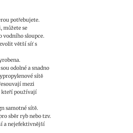
erou potřebujete.
, můžete se
o vodního sloupce.
olit větší síť s
vyrobena.
jsou odolné a⁤ snadno
olypropylenové sítě
 přesouvají mezi
, kteří používají
gn samotné sítě.
pro sběr ryb nebo tzv.⁣
í a nejefektivnější