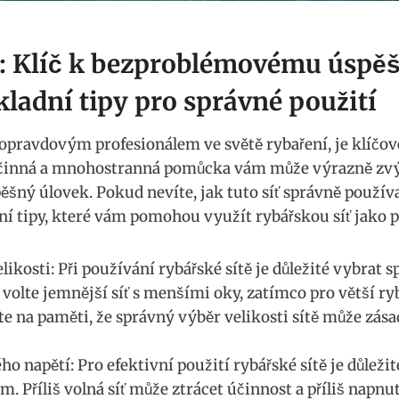
íť: Klíč ⁣k bezproblémovému úsp
kladní tipy pro správné použití
opravdovým profesionálem ve světě rybaření, je klíčové
 účinná a mnohostranná pomůcka vám může výrazně zvý
šný úlovek. Pokud nevíte, jak tuto síť‌ správně použív
í tipy, které ‍vám pomohou využít rybářskou síť jako ⁣p
kosti: Při ​používání rybářské sítě⁢ je⁤ důležité vybrat s
 volte jemnější síť s menšími oky, zatímco pro⁢ větší ryb
e na paměti, že‌ správný‍ výběr​ velikosti​ sítě může ⁢zás
o napětí: Pro efektivní použití rybářské sítě​ je důleži
 Příliš volná síť může ztrácet účinnost a příliš napnut