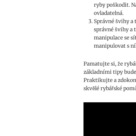
⁣ryby poškodit. N
ovladatelná.
Správné švihy a t
správné švihy a 
manipulace se ⁢sí
manipulovat s ‍ní
Pamatujte si,‌ že ryb
základními tipy bud
Praktikujte a zdokon
skvělé rybářské pom