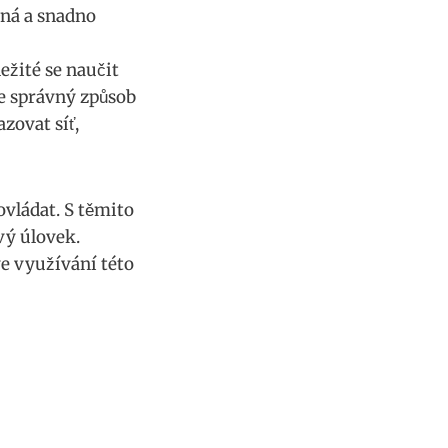
užná a snadno
ležité se naučit
le správný způsob
zovat síť,
ovládat. S těmito
vý úlovek.
ve využívání této