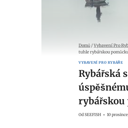
Domů
/
Vybavení Pro Ry
tuhle rybářskou pomůcku
VYBAVENÍ PRO RYBÁŘE
Rybářská s
úspěšnému 
rybářskou 
Od
SEEFISH
10 prosince