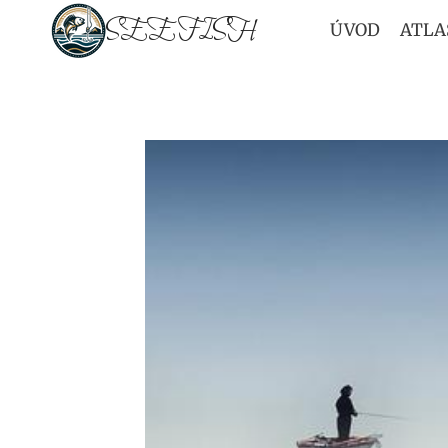
Přeskočit
SEEFISH
ÚVOD
ATLA
na
obsah