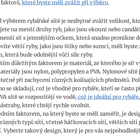
 faktorů,
které byste měli zvážit při výběru
.
ed výběrem rybářské sítě je nezbytné zvážit velikost,‌ kt
ete na menší druhy ryb, jako jsou okouni nebo candáti
enší síť s jemnějším očkem,⁤ která snadno pronikne d
íte větší ryby, jako jsou štiky nebo sumci, měli ​byste zv
která bude odolnější vůči⁣ síle ⁣ryby.
lším důležitým faktorem je materiál, ze kterého‍ je síť 
teriály jsou nylon, polypropylen a PVA. Nylonové sítě 
užitečné při zachycení​ různých kolísajících předmětů. P
o se‌ skladují, což je ​vhodné pro rybáře, kteří se ⁣často
A sítě se rozpouštějí ve​ vodě,
což je ideální pro rybáře
nástrahy, které chtějí rychle uvolnit.
edním faktorem, na který byste se měli zaměřit, je desi
ůzných typů sítí, včetně háčkovacích ‌sítí, větších⁣ sítí 
. Vyberte takový design,⁤ který je pro vás nejpohodlnějš