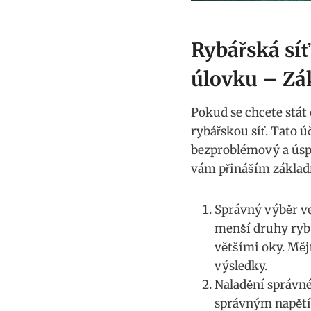
Rybářská ​s
‍úlovku – Zá
Pokud se chcete stát 
rybářskou síť. Tato
bezproblémový ‌a úspě
vám přináším základn
Správný výběr veli
menší⁢ druhy‍ ryb
většími oky. Mějt
výsledky.
Naladění správnéh
správným napětím.