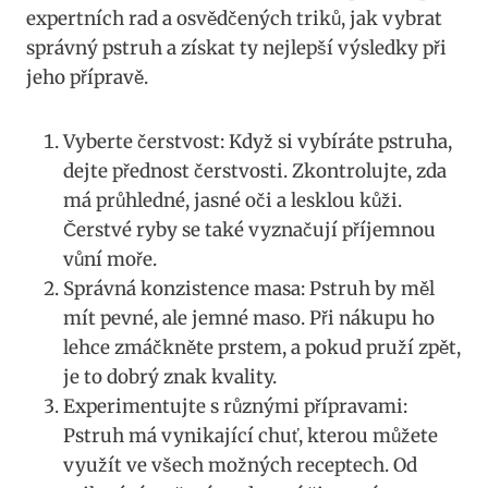
expertních rad⁣ a osvědčených⁤ triků, jak vybrat
‍správný pstruh a získat ty nejlepší⁢ výsledky ⁤při ​
jeho ⁤přípravě.
Vyberte‍ čerstvost: Když si vybíráte pstruha,
dejte přednost čerstvosti. Zkontrolujte,‌ zda
má průhledné, jasné oči a ‌lesklou kůži.
Čerstvé ryby se také vyznačují příjemnou
vůní moře.
Správná konzistence masa: Pstruh by měl
mít pevné, ale​ jemné maso. Při nákupu ho
lehce zmáčkněte prstem, a ‌pokud pruží ‍zpět,​
je to dobrý znak kvality.
Experimentujte s různými přípravami:
Pstruh má vynikající chuť, kterou můžete⁣
využít​ ve všech možných receptech.‌ Od