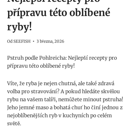
přípravu této oblíbené
ryby!
Od
SEEFISH
3 března, 2026
Pstruh podle Pohlreicha: Nejlepší recepty​ pro
přípravu této oblíbené ryby!
Víte, že⁤ ryba je nejen chutná, ale také‌ zdravá
volba pro ⁢stravování? A pokud hledáte skvělou
rybu na ⁣vašem talíři, nemůžete ​minout pstruha!
Jeho⁢ jemné maso a bohatá⁤ chuť ⁣ho‌ činí‌ jednou‍ z
‍nejoblíbenějších ryb v kuchyních po ⁣celém
světě.