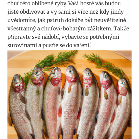
chuť této oblíbené ryby. Vaši hosté vás budou​
jistě obdivovat ‍a vy ‍sami si ⁣více ‍než kdy jindy
uvědomíte, jak‍ pstruh dokáže být neuvěřitelně
všestranný a chuťově bohatým zážitkem. Takže
připravte​ své nádobí, vybavte⁤ se‌ potřebnými
surovinami a pusťte se do vaření!