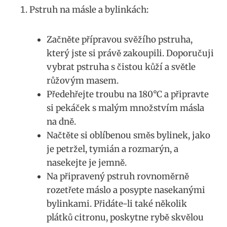
Pstruh ‍na másle ‌a bylinkách:
Začněte ⁣přípravou svěžího pstruha,
který jste si právě zakoupili. Doporučuji
vybrat pstruha ⁢s čistou kůží a světle
růžovým masem.
Předehřejte troubu na ‌180°C a připravte
si pekáček⁣ s malým množstvím másla
⁢na dně.
Načtěte si oblíbenou směs bylinek, jako
‌je petržel, tymián a rozmarýn, a
nasekejte je jemně.
Na ​připravený pstruh⁣ rovnoměrně
rozetřete máslo a posypte nasekanými
‍bylinkami. Přidáte-li‌ také‍ několik
plátků citronu, poskytne rybě skvělou