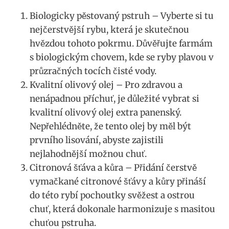
Biologicky pěstovaný ⁢pstruh – Vyberte si tu
nejčerstvější rybu, která je skutečnou
hvězdou tohoto pokrmu. Důvěřujte farmám
s biologickým chovem, kde​ se ryby plavou v
průzračných tocích čisté vody.
Kvalitní ⁢olivový olej – Pro zdravou a
nenápadnou ‌příchuť,‍ je​ důležité vybrat ⁣si
kvalitní olivový olej extra panenský.
Nepřehlédněte, že tento olej⁤ by měl‌ být
prvního lisování, abyste ⁢zajistili
‌nejlahodnější možnou chuť.
Citronová šťáva ​a kůra – Přidání čerstvě
vymačkané citronové šťávy a kůry přináší
do této rybí ⁣pochoutky svěžest a ostrou
chuť, která dokonale harmonizuje s masitou
chuťou pstruha.