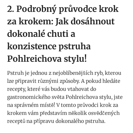
2. ⁢Podrobný⁢ průvodce krok
za krokem: Jak dosáhnout
dokonalé ​chuti ⁣a
konzistence pstruha
⁤Pohlreichova stylu!
Pstruh je⁢ jednou⁢ z nejoblíbenějších ryb, kterou
lze ⁢připravit​ různými ⁢způsoby. ​A pokud ‌hledáte
recepty, které vás budou vtahovat do
gastronomického světa⁢ Pohlreichova stylu, jste
na správném ⁢místě! V tomto průvodci ‌krok za
⁤krokem vám představím několik osvědčených
receptů‌ na přípravu ​dokonalého pstruha.