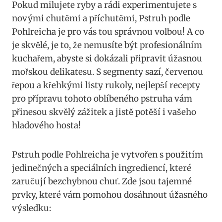
Pokud milujete ryby a rádi experimentujete s
novými ‍chutěmi a ⁣příchutěmi,⁣ Pstruh podle
Pohlreicha je⁣ pro vás tou ‌správnou volbou! A co
⁤je skvělé, je to, že nemusíte být profesionálním
kuchařem,​ abyste si dokázali připravit úžasnou
mořskou delikatesu. S ‌segmenty sazí, červenou
řepou⁤ a‍ křehkými listy rukoly,⁢ nejlepší recepty
pro přípravu tohoto oblíbeného pstruha ​vám
přinesou skvělý zážitek​ a⁢ jistě potěší i vašeho⁤
hladového hosta!
Pstruh podle⁢ Pohlreicha je vytvořen​ s‍ použitím
‌jedinečných ‌a speciálních ingrediencí, které
zaručují bezchybnou chuť. Zde jsou tajemné ​
prvky, které vám pomohou dosáhnout ​úžasného
výsledku: