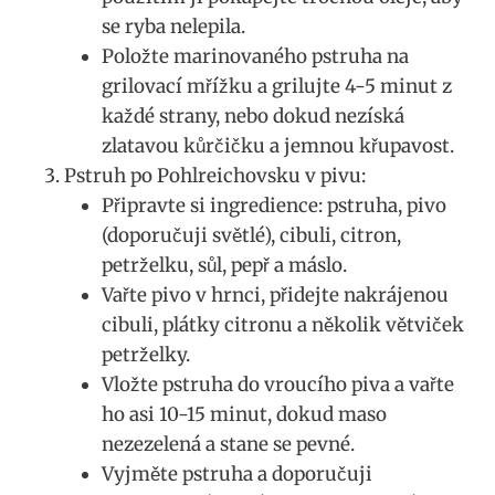
se ryba⁣ nelepila.
Položte marinovaného‌ pstruha na
grilovací mřížku ⁤a grilujte 4-5 minut z
každé strany, nebo dokud nezíská ​
zlatavou ‌kůrčičku a jemnou ⁣křupavost.
Pstruh po Pohlreichovsku v pivu:
Připravte si ingredience: pstruha, pivo
(doporučuji ​světlé), cibuli, citron,
petrželku, sůl, pepř a máslo.
Vařte pivo v hrnci, přidejte ⁢nakrájenou
cibuli, plátky​ citronu‍ a několik ‍větviček
petrželky.
Vložte pstruha do vroucího piva⁣ a vařte
ho asi 10-15 ⁣minut, dokud maso
nezezelená ⁤a stane se⁤ pevné.
Vyjměte pstruha ​a doporučuji