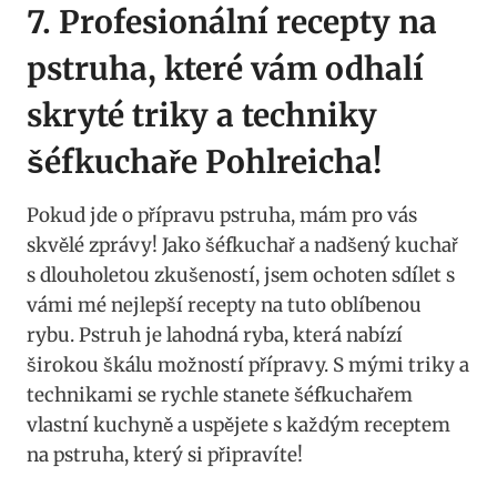
7. Profesionální recepty na⁤
pstruha, které ⁣vám odhalí
skryté triky ⁢a techniky
šéfkuchaře Pohlreicha!
Pokud jde o přípravu pstruha, mám ⁤pro⁤ vás
skvělé zprávy! Jako šéfkuchař a nadšený kuchař‍
s dlouholetou zkušeností, jsem ochoten sdílet s
vámi ⁣mé nejlepší recepty ⁣na ⁣tuto oblíbenou
rybu.⁢ Pstruh je lahodná ryba, která nabízí
širokou škálu možností přípravy. S⁣ mými triky ⁢a​
technikami se rychle stanete šéfkuchařem ​
vlastní kuchyně a uspějete s každým receptem
⁤na pstruha, který si připravíte!