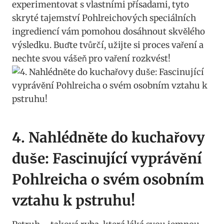
‍experimentovat s vlastními přísadami, tyto
skryté tajemství Pohlreichových‍ speciálních
ingrediencí vám ‌pomohou dosáhnout skvělého
výsledku. Buďte tvůrčí, užijte si proces vaření a
nechte svou⁢ vášeň pro vaření rozkvést!
4. Nahlédněte do kuchařovy
duše: Fascinující⁢ vyprávění‍
Pohlreicha o⁢ svém​ osobním
vztahu ‌k ⁣pstruhu!