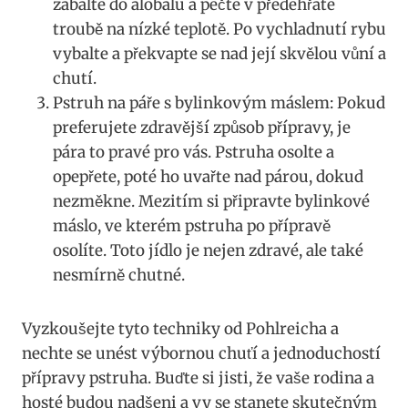
zabalte‌ do alobalu a pečte⁢ v předehřáté
troubě na nízké ⁣teplotě. Po⁢ vychladnutí ​rybu
vybalte a překvapte⁢ se‌ nad ‌její skvělou vůní a‌
chutí.
Pstruh ‌na páře s bylinkovým ​máslem: Pokud
preferujete zdravější způsob přípravy, je⁢
pára to pravé ​pro vás. Pstruha osolte a
‌opepřete, poté ho⁢ uvařte nad párou, dokud
nezměkne. Mezitím si⁣ připravte bylinkové
máslo, ve​ kterém‌ pstruha ⁤po přípravě
osolíte. Toto jídlo je ⁣nejen zdravé, ale ‍také
nesmírně ⁤chutné.
Vyzkoušejte tyto⁣ techniky od Pohlreicha a
nechte ⁢se unést výbornou chuťí‌ a⁢ jednoduchostí
přípravy pstruha. Buďte si jisti,⁤ že vaše⁢ rodina a
hosté budou⁤ nadšeni⁣ a ​vy se stanete ⁢skutečným