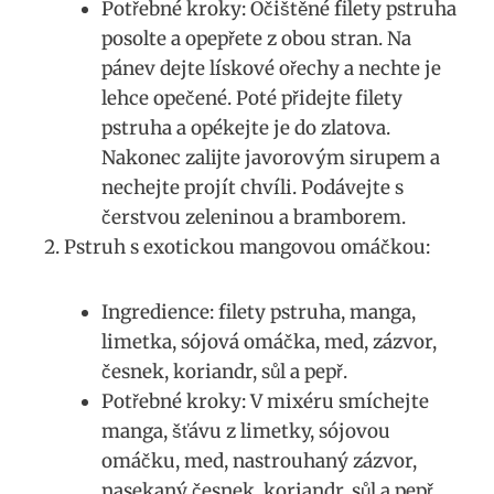
Potřebné kroky: Očištěné filety pstruha
posolte a opepřete z obou stran. ‍Na
pánev⁤ dejte ‍lískové ořechy a nechte je
lehce opečené. Poté ‍přidejte filety
pstruha ‌a opékejte ⁢je do zlatova.
Nakonec zalijte javorovým sirupem a
nechejte projít chvíli. ‌Podávejte s
⁤čerstvou ​zeleninou a bramborem.
Pstruh s⁤ exotickou mangovou omáčkou:
Ingredience: filety pstruha, manga,
limetka, ‍sójová omáčka, ⁤med, zázvor,
česnek,‌ koriandr, sůl a pepř.
Potřebné ​kroky: V mixéru smíchejte ​
manga,⁤ šťávu z limetky, sójovou‌
omáčku, med, nastrouhaný zázvor,​
nasekaný česnek, koriandr, ⁢sůl‍ a⁣ pepř.