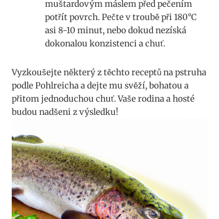
muštardovým​ máslem před pečením
potřít⁤ povrch. ⁣Pečte v troubě⁤ při 180°C
asi ‍8-10 minut,⁢ nebo dokud‍ nezíská
dokonalou konzistenci⁤ a chuť.
Vyzkoušejte některý z těchto receptů na⁤ pstruha
podle⁤ Pohlreicha a​ dejte mu svěží, bohatou‌ a
přitom jednoduchou chuť. Vaše rodina a hosté⁤
budou nadšeni z⁣ výsledku!