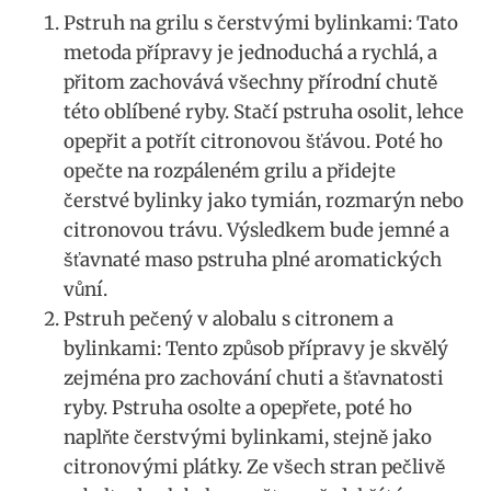
Pstruh na grilu s‌ čerstvými bylinkami: Tato
metoda přípravy je jednoduchá a rychlá, a
přitom zachovává všechny přírodní chutě⁢
této⁢ oblíbené ryby. Stačí pstruha osolit, lehce
opepřit a​ potřít citronovou šťávou. Poté ho
opečte na rozpáleném​ grilu a přidejte
čerstvé⁤ bylinky ​jako tymián, rozmarýn nebo
citronovou trávu. Výsledkem bude​ jemné⁤ a
⁣šťavnaté maso pstruha plné aromatických
vůní.
Pstruh ⁣pečený v alobalu s citronem a
bylinkami: Tento způsob přípravy je skvělý
zejména‌ pro zachování chuti a šťavnatosti
ryby.‍ Pstruha osolte⁤ a⁢ opepřete, poté ho
naplňte čerstvými bylinkami, stejně‌ jako
citronovými plátky. Ze všech stran pečlivě