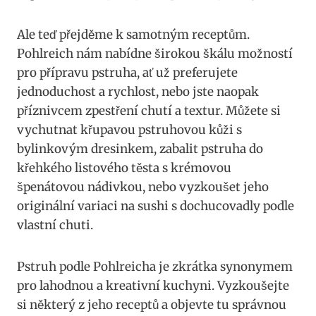
Ale teď přejděme‍ k samotným receptům.
‌Pohlreich nám nabídne širokou škálu možností⁢
pro přípravu pstruha, ať ⁢už preferujete
jednoduchost a rychlost, nebo jste naopak⁢
příznivcem zpestření chutí ⁢a textur. Můžete ⁣si
vychutnat křupavou pstruhovou kůži s
⁤bylinkovým dresinkem, zabalit pstruha ⁤do
křehkého listového těsta ⁣s krémovou
špenátovou nádivkou, nebo vyzkoušet jeho ​
originální​ variaci ⁣na sushi s dochucovadly ​podle
vlastní chuti.
Pstruh ⁤podle Pohlreicha je zkrátka synonymem⁢
pro lahodnou a kreativní‌ kuchyni. Vyzkoušejte
si některý z jeho receptů a ⁣objevte tu ⁣správnou