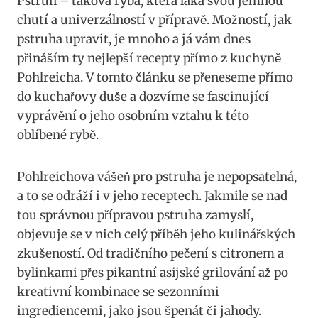
Pstruh – ‌taková ryba,‍ která láká svou jemnou
chutí ⁣a univerzálností v ‌přípravě.​ Možností, jak
pstruha upravit, je mnoho a ⁤já vám dnes
přináším ty nejlepší recepty⁢ přímo z‌ kuchyně
Pohlreicha. V ⁤tomto⁣ článku ​se přeneseme přímo
‌do kuchařovy duše ‍a ⁣dozvíme se fascinující
vyprávění ⁤o jeho osobním vztahu k této
‍oblíbené ‍rybě.
Pohlreichova‍ vášeň pro pstruha‍ je nepopsatelná,
a to se odráží i v jeho receptech. Jakmile se nad
⁣tou správnou přípravou pstruha zamyslí,
objevuje ⁣se v nich celý ‍příběh jeho kulinářských​
zkušeností.⁢ Od ‌tradičního⁤ pečení s citronem ⁢a
bylinkami přes pikantní‍ asijské grilování až po
kreativní kombinace⁤ se‌ sezonními
‌ingrediencemi, jako ⁢jsou špenát či jahody.