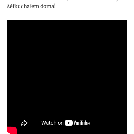
⁣šéfkuchařem doma!