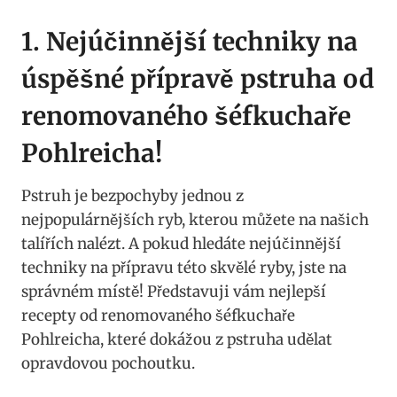
1. ⁤Nejúčinnější ‍techniky na
úspěšné přípravě pstruha od
renomovaného ‌šéfkuchaře
Pohlreicha!
Pstruh je​ bezpochyby ⁤jednou z
nejpopulárnějších ryb, kterou ⁤můžete na našich
talířích nalézt. A pokud hledáte nejúčinnější
techniky na přípravu této‍ skvělé ryby, jste na
správném ⁤místě! Představuji vám nejlepší
⁢recepty od renomovaného šéfkuchaře
Pohlreicha, které dokážou z pstruha​ udělat
opravdovou pochoutku.