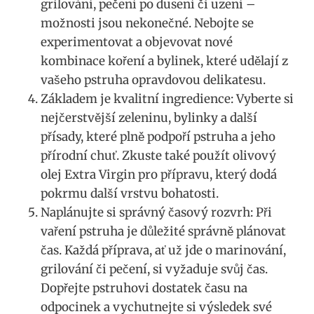
grilování, pečení⁣ po ​dusení​ či‍ uzení ⁢–
možnosti jsou nekonečné. Nebojte se
experimentovat a objevovat nové
kombinace koření a​ bylinek, které ‍udělají z
‍vašeho pstruha opravdovou ⁢delikatesu.
Základem je ⁣kvalitní⁢ ingredience: ‍Vyberte ⁢si
nejčerstvější⁢ zeleninu, ​bylinky a další
přísady, které⁢ plně podpoří pstruha a jeho
přírodní⁣ chuť. Zkuste také použít olivový
olej Extra Virgin pro přípravu, který dodá
pokrmu⁣ další ​vrstvu bohatosti.
Naplánujte ‌si správný časový rozvrh: Při
vaření⁤ pstruha je důležité‌ správně plánovat
čas. Každá příprava,‍ ať už jde o marinování,
grilování či pečení, si vyžaduje svůj čas.
Dopřejte⁢ pstruhovi ⁣dostatek času na
odpocinek a vychutnejte si výsledek‌ své