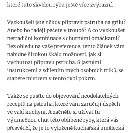
které⁤ tuto skvělou rybu ještě více zvýrazní.
Vyzkoušeli jste někdy připravit pstruha na grilu?
Anebo ho raději pečete v troubě? A co vyzkoušet
netradiční kombinace s chutnými ⁤omáčkami?‍
Bez ohledu na vaše preference, tento článek ‌vám
⁢nabídne ‍širokou⁣ škálu​ možností, jak‌ si
vychutnat přípravu pstruha. S jasnými‍
instrukcemi a ⁤sdílením mých osobních triků,‌ se
stanete mistrem v tento rybí pokrm.
Takže se pusťte do objevování ⁣neodolatelných
receptů na pstruha, které ​vám ⁤zaručují úspěch
ve vaší kuchyni. A začněte si užívat tu
výjimečnou chuť této oblíbené⁤ ryby, která vás
přesvědčí, že je‌ to vyloženě kuchařská umělecká