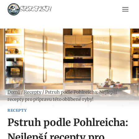
Přeskočit
SEEFISH
na
obsah
Domů
/
Recepty
/
Pstruh podle Pohlreicha: Nejlepší
recepty pro přípravu této oblíbené ryby!
RECEPTY
Pstruh podle Pohlreicha:
Nejlepší recepty pro