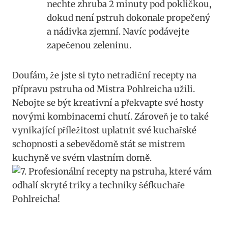
nechte zhruba 2 minuty pod ‌pokličkou,
dokud ⁢není pstruh dokonale ​propečený⁢
a nádivka ⁤zjemní. Navíc podávejte
zapečenou zeleninu.
Doufám, že jste si tyto netradiční recepty na
přípravu ⁣pstruha od Mistra ​Pohlreicha užili.
Nebojte se být​ kreativní​ a překvapte‍ své hosty
novými kombinacemi chutí. Zároveň ‍je to také
vynikající příležitost⁢ uplatnit ​své kuchařské
schopnosti a⁤ sebevědomě stát se​ mistrem
kuchyně ⁣ve ⁤svém vlastním domě.