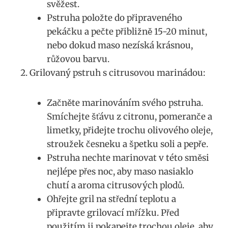
svěžest.
Pstruha‌ položte ​do připraveného
pekáčku a pečte přibližně‍ 15-20 minut,⁤
nebo dokud​ maso nezíská krásnou,
růžovou barvu.
Grilovaný pstruh s citrusovou marinádou:
Začněte marinováním svého pstruha.
Smíchejte šťávu‍ z citronu, ​pomeranče a
limetky, přidejte trochu olivového oleje,
stroužek česneku ​a ‍špetku ⁢soli a pepře.
Pstruha‌ nechte marinovat v této směsi
nejlépe přes noc, aby maso ⁤nasiaklo
chutí a aroma ‍citrusových ⁤plodů.
Ohřejte gril na střední teplotu a
připravte grilovací mřížku. Před
použitím⁣ ji pokapejte trochou oleje, ⁣aby