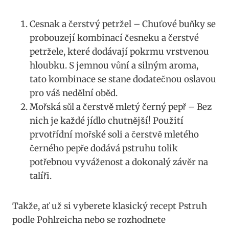
Cesnak a čerstvý petržel – ⁤Chuťové ⁢buňky se
probouzejí ⁢kombinací česneku a čerstvé
petržele, které dodávají pokrmu vrstvenou
hloubku. ⁤S jemnou vůní a silným ‍aroma,
tato kombinace se stane dodatečnou oslavou
⁣pro váš nedělní oběd.
Mořská sůl a​ čerstvě mletý‌ černý pepř – Bez
nich je každé jídlo⁢ chutnější! Použití
⁣prvotřídní ‍mořské soli a ⁢čerstvě mletého
černého pepře ⁤dodává pstruhu tolik
potřebnou vyváženost ⁢a dokonalý⁣ závěr na⁢
talíři.
Takže,​ ať už si vyberete klasický recept Pstruh
podle Pohlreicha ⁢nebo se rozhodnete