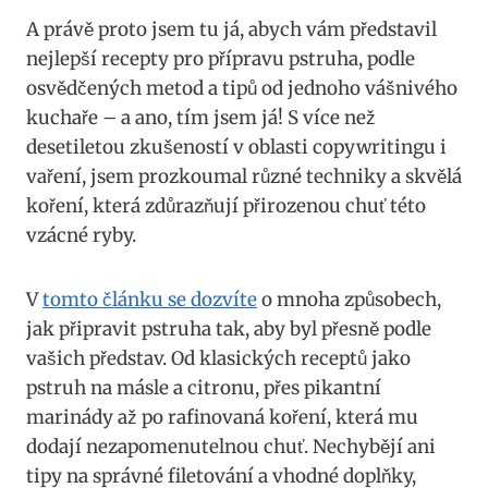
A právě proto ‍jsem tu ‌já, ‌abych vám⁢ představil
nejlepší recepty ⁤pro přípravu ⁣pstruha, podle
osvědčených metod a‌ tipů od ‍jednoho vášnivého
kuchaře – a ano, tím jsem já! S více než
desetiletou zkušeností v oblasti copywritingu i​
vaření, jsem prozkoumal různé techniky a skvělá
koření, která zdůrazňují přirozenou ​chuť této
vzácné ryby.
V
tomto článku se ⁤dozvíte
o mnoha způsobech,
jak připravit pstruha⁢ tak, aby ‌byl přesně ‌podle
vašich představ. Od ​klasických receptů⁤ jako
pstruh na másle a citronu, přes pikantní
marinády až‍ po‍ rafinovaná koření, která mu
dodají nezapomenutelnou chuť. Nechybějí ani
tipy na správné filetování a vhodné doplňky,