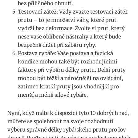
bez přílišného ohnutí.
Testovací ⁤zátěž: ‌Vždy zvažte testovací⁤ zátěž
⁤prutu – to je množství váhy, které prut⁢
vydrží bez ​deformace. ⁢Zvolte si prut, který
nese ⁣vaše ​oblíbené nástrahy a který ​bude
⁤bezpečně držet⁢ při záběru⁢ ryby.
Postava rybáře: Vaše‍ postava a fyzická
⁣kondice mohou také být ​rozhodujícími
faktory při⁣ výběru délky⁤ prutu. ‍Delší pruty
mohou být těžší⁣ a náročnější ‍na ovládání,
zatímco kratší pruty ⁤jsou vhodnější pro
menší a méně silové rybáře.
Nyní, když máte ⁤k⁤ dispozici‌ tyto ​10 dobrých rad,
můžete se‌ spolehnout na ‌svoje rozhodnutí
výběru správné délky rybářského prutu ​pro lov
‌dravců. Buďte si jisti, že‌ vás⁣ tato znalost povede k