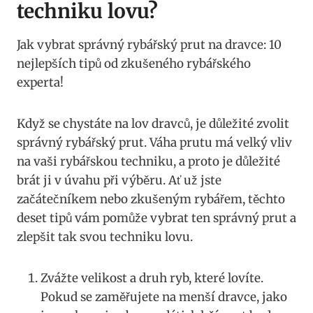
techniku lovu?
Jak vybrat správný rybářský‍ prut na⁢ dravce: 10 ​
nejlepších tipů ⁤od zkušeného rybářského
experta!
Když se ‌chystáte⁣ na lov dravců, je důležité zvolit
⁤správný rybářský​ prut. Váha prutu⁣ má velký‌ vliv
na vaši ‌rybářskou ‌techniku,⁣ a proto je důležité
brát ⁤ji⁣ v úvahu ⁢při⁢ výběru. Ať už jste
začátečníkem nebo zkušeným ⁤rybářem, ‍těchto
deset tipů vám ⁤pomůže vybrat ‍ten ​správný prut a
zlepšit tak svou ⁤techniku lovu.
Zvážte​ velikost a druh ryb, které⁢ lovíte.‍
Pokud se zaměřujete na menší dravce, jako