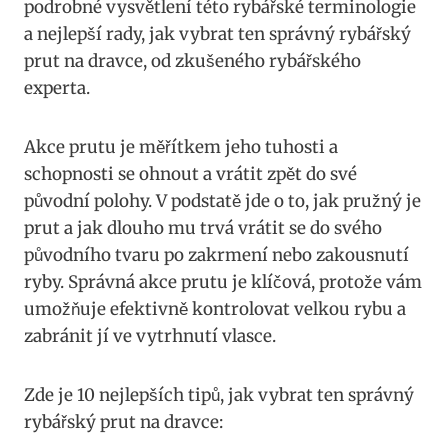
podrobné vysvětlení této ⁣rybářské⁤ terminologie
a nejlepší rady, jak vybrat‌ ten správný rybářský
prut⁤ na dravce, od zkušeného ⁤rybářského‍
experta.
Akce prutu je ​měřítkem ‌jeho tuhosti ‌a⁢
schopnosti se ohnout a vrátit⁣ zpět⁤ do⁢ své
původní ⁣polohy. V podstatě⁣ jde o to, jak ⁣pružný je
prut⁢ a ⁤jak ⁣dlouho ‌mu trvá vrátit⁢ se do ⁤svého
⁢původního tvaru po‍ zakrmení⁤ nebo zakousnutí
ryby.⁢ Správná akce prutu je⁣ klíčová, protože vám
​umožňuje ⁣efektivně​ kontrolovat velkou rybu a
zabránit jí​ ve vytrhnutí ​vlasce.
Zde je‍ 10 nejlepších tipů, jak vybrat​ ten ⁤správný
⁤rybářský prut na dravce: