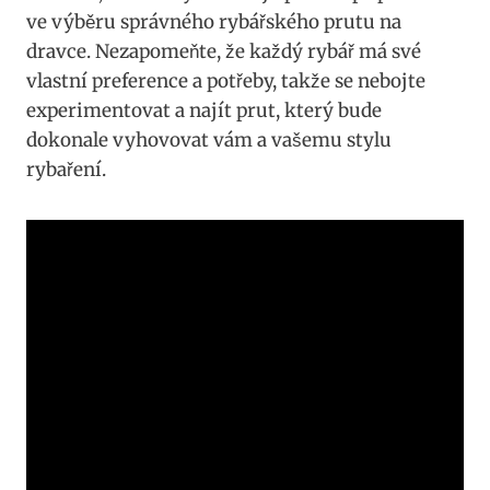
ve výběru správného⁣ rybářského prutu na
dravce. Nezapomeňte, že​ každý rybář⁢ má‌ své​
vlastní‌ preference a potřeby, takže se⁢ nebojte⁢
experimentovat a najít prut, který bude
dokonale ‍vyhovovat ​vám a vašemu stylu
rybaření.