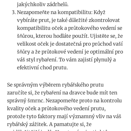
jakýchkoliv⁢ zádrhelů.
Nezapomeňte na⁣ kompatibilitu: Když
vybíráte prut, je také důležité zkontrolovat
kompatibilitu ⁣oček a průtokového vedení ‍se
‍šňůrou, kterou hodláte použít.‍ Ujistěte⁤ se, ⁤že
velikost oček je dostatečná ‍pro​ průchod​ vaší ​
šňůry a že⁣ průtokové vedení je optimální ​pro
váš ‌styl rybaření. To vám zajistí ⁣plynulý​ a
efektivní chod prutu.
Se správným výběrem⁣ rybářského prutu
zaručíte⁣ si, že ⁢rybaření na ‍dravce bude mít‍ ten
správný ​šmrnc. Nezapomeňte proto‌ na kontrolu
kvality oček ⁣a průtokového vedení prutu,
‍protože⁣ tyto faktory mají ‍významný vliv na váš
rybářský zážitek. A pamatujte si, že