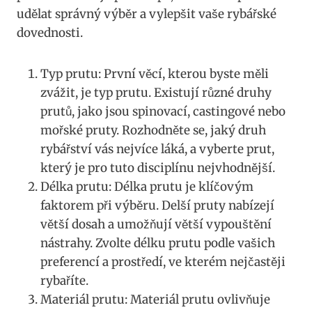
udělat správný výběr a vylepšit vaše rybářské
dovednosti.
Typ prutu:⁣ První⁣ věcí, kterou byste měli
zvážit, je typ ⁤prutu. Existují různé druhy
prutů, jako jsou ⁢spinovací, castingové nebo
mořské pruty. ​Rozhodněte ⁣se, jaký druh
rybářství vás nejvíce láká, ‌a ‌vyberte prut,
který je pro ⁣tuto disciplínu nejvhodnější.
Délka prutu: Délka prutu je klíčovým⁤
faktorem⁢ při ‌výběru. Delší pruty ⁤nabízejí‌
větší dosah⁤ a umožňují větší vypouštění
nástrahy. Zvolte ⁢délku prutu ⁢podle vašich
preferencí a prostředí, ve ⁣kterém nejčastěji​
rybaříte.
Materiál prutu:‌ Materiál prutu ovlivňuje