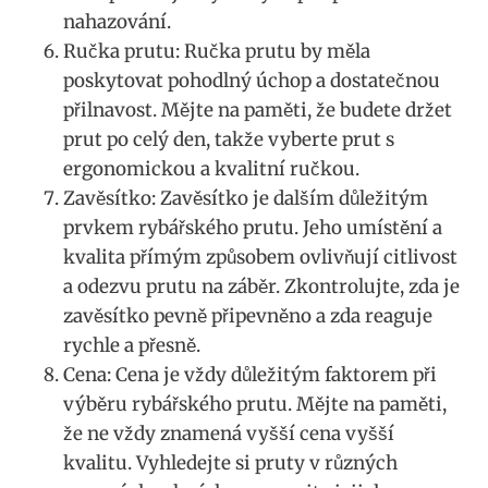
nahazování.
Ručka prutu: Ručka prutu by měla
poskytovat ⁢pohodlný úchop a dostatečnou
přilnavost. Mějte na paměti, že ​budete ​držet
‍prut po celý den,‌ takže⁣ vyberte ‌prut s
ergonomickou a kvalitní ručkou.
Zavěsítko: Zavěsítko je dalším důležitým
prvkem rybářského prutu. Jeho‌ umístění a
⁤kvalita přímým způsobem⁣ ovlivňují citlivost
a ‍odezvu prutu na záběr. ​Zkontrolujte,⁢ zda je
zavěsítko⁤ pevně ‌připevněno a zda reaguje‌
rychle a přesně.
Cena: ‌Cena ⁢je vždy důležitým faktorem při
výběru rybářského ⁣prutu. Mějte‍ na paměti,
že​ ne ‍vždy ​znamená vyšší cena vyšší
kvalitu. Vyhledejte si pruty v‌ různých