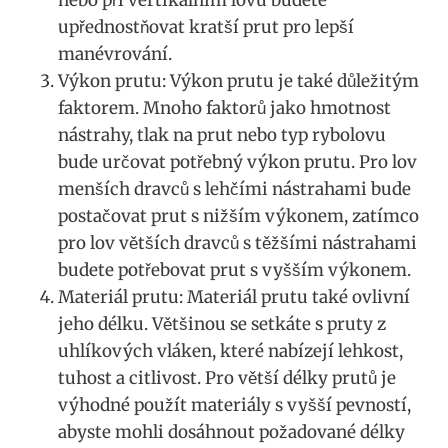
upřednostňovat ⁤kratší prut pro lepší
manévrování.
Výkon prutu: Výkon prutu je také důležitým
faktorem. Mnoho faktorů⁤ jako hmotnost
nástrahy,‌ tlak na prut nebo typ rybolovu
bude⁣ určovat ⁢potřebný výkon⁢ prutu. ‌Pro⁤ lov
menších dravců s lehčími nástrahami bude
postačovat prut ⁤s ​nižším výkonem, zatímco
pro lov⁤ větších dravců ⁣s⁢ těžšími nástrahami
budete potřebovat‍ prut s vyšším ‍výkonem.
Materiál prutu: Materiál ⁤prutu také ovlivní
jeho délku. Většinou se setkáte s‍ pruty z
uhlíkových vláken,​ které ​nabízejí​ lehkost,
tuhost a citlivost. Pro větší ‌délky prutů je
výhodné použít materiály s vyšší ⁤pevností,
abyste⁢ mohli dosáhnout požadované⁤ délky