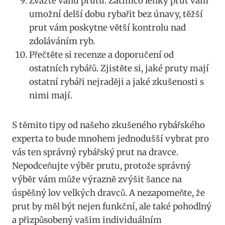
Zvážte⁤ váhu prutu.‌ Zatímco lehký​ prut ⁤vám
umožní delší dobu⁤ rybařit bez únavy, těžší
prut⁢ vám⁤ poskytne větší⁣ kontrolu nad
zdoláváním ryb.
Přečtěte⁣ si recenze ⁢a doporučení od ​
ostatních rybářů. Zjistěte si, jaké ⁣pruty mají
ostatní rybáři nejraději⁤ a jaké zkušenosti s
nimi mají.
S těmito tipy od našeho zkušeného⁣ rybářského
experta to bude mnohem jednodušší vybrat ⁢pro
vás ten ‍správný rybářský prut⁤ na ⁣dravce.‍
Nepodceňujte ⁣výběr ​prutu, ‍protože správný
⁤výběr vám‌ může výrazně⁢ zvýšit ‌šance na
úspěšný‍ lov ‍velkých⁣ dravců. A nezapomeňte, že
⁤prut by měl být nejen ​funkční, ale také ⁢pohodlný
a přizpůsobený vašim individuálním⁤