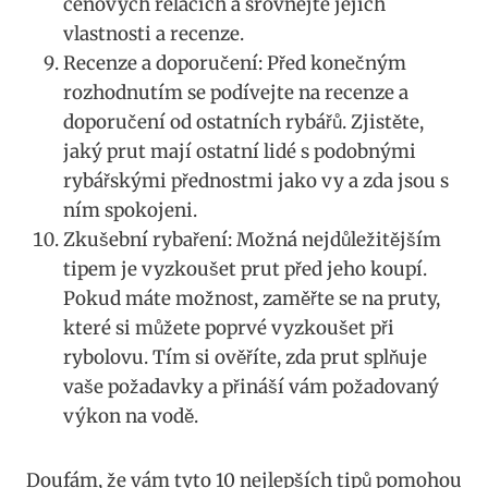
⁢cenových ⁣relacích⁢ a srovnejte jejich
vlastnosti a⁣ recenze.
Recenze a doporučení: Před konečným ​
rozhodnutím se ‍podívejte ⁢na recenze a ​
doporučení⁢ od ostatních ‍rybářů. ⁤Zjistěte,
jaký prut⁣ mají ostatní ⁣lidé s podobnými
⁢rybářskými přednostmi jako‌ vy​ a zda jsou s
ním spokojeni.
Zkušební rybaření:⁢ Možná nejdůležitějším
tipem je ‌vyzkoušet prut před ⁤jeho ⁣koupí.
Pokud‍ máte možnost, ​zaměřte se ⁣na pruty,
⁣které si můžete poprvé vyzkoušet při
rybolovu. Tím​ si‌ ověříte, zda prut⁢ splňuje
vaše požadavky a⁢ přináší vám⁣ požadovaný
výkon na vodě.
Doufám, že ⁢vám tyto 10 nejlepších⁢ tipů‌ pomohou