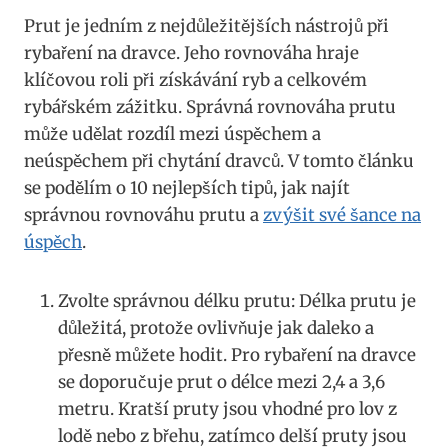
Prut ​je⁤ jedním z nejdůležitějších nástrojů⁤ při
rybaření na‍ dravce. Jeho​ rovnováha hraje
klíčovou roli při‌ získávání ryb ‍a celkovém
rybářském zážitku. Správná rovnováha prutu
může ⁤udělat ‍rozdíl mezi‍ úspěchem a
neúspěchem při‌ chytání dravců.‍ V⁢ tomto⁢ článku
se ⁢podělím⁤ o 10 nejlepších tipů, ‌jak najít
správnou rovnováhu prutu a
zvýšit své šance na
úspěch
.
Zvolte​ správnou délku prutu: Délka prutu je​
důležitá, ⁤protože ovlivňuje jak daleko a
přesně⁢ můžete hodit. Pro rybaření na dravce
‌se doporučuje prut ​o ⁤délce mezi 2,4‍ a 3,6
‌metru. Kratší⁢ pruty ⁣jsou vhodné pro ‌lov z
lodě nebo z‌ břehu, zatímco delší‌ pruty‌ jsou