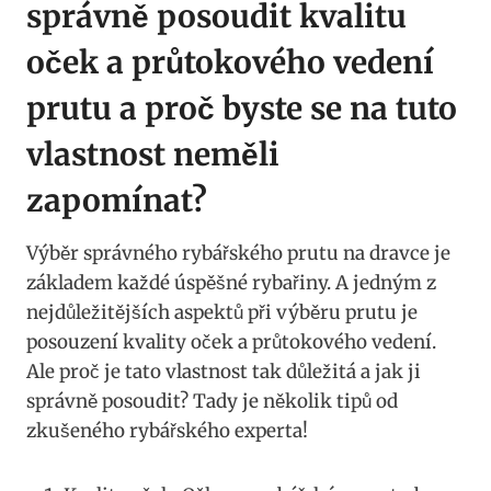
správně posoudit kvalitu‍
oček ⁢a ⁣průtokového vedení
prutu a ​proč byste⁢ se na tuto
⁢vlastnost neměli
zapomínat?
Výběr​ správného⁣ rybářského ⁤prutu na dravce je
‍základem​ každé‍ úspěšné rybařiny. A jedným z
‍nejdůležitějších ⁢aspektů při⁢ výběru prutu je
posouzení⁣ kvality oček a průtokového ⁤vedení.
Ale proč je tato vlastnost tak důležitá‌ a jak ji
⁣správně posoudit? Tady ⁤je několik tipů⁤ od
⁢zkušeného rybářského experta!