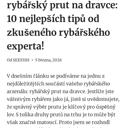
rybářský prut na dravce:
10 nejlepších tipů od
zkušeného rybářského
experta!
Od
SEEFISH
5 března, 2026
V ‌dnešním článku se podíváme na jednu z
nejdůležitějších⁢ součástí vašeho​ rybářského
arzenálu: rybářský prut‍ na dravce.‌ Jestliže jste⁤
vášnivým rybářem jako já, jistě si uvědomujete,
že správný výběr prutu je klíčový pro ‌úspěšný
lov. S tolika druhy prutů na‌ trhu je to může⁢ být
však značně matoucí. ⁤Proto ​jsem se rozhodl