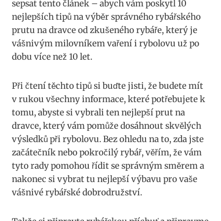
sepsat ‌tento článek –‍ abych⁣ vám poskytl 10
⁢nejlepších‌ tipů na ‍výběr správného‌ rybářského‌
prutu na dravce ‌od ⁢zkušeného ‍rybáře,‌ který je⁣
vášnivým milovníkem ‌vaření⁢ i rybolovu⁣ už po
dobu více než 10 let.⁤
Při čtení těchto tipů si ‍buďte ​jisti, že‍ budete mít
v rukou všechny informace, které⁣ potřebujete k
tomu, ‌abyste si vybrali ten ⁢nejlepší prut na
dravce, který vám ⁣pomůže dosáhnout ⁣skvělých
výsledků při rybolovu. Bez ohledu​ na⁢ to, ‍zda jste
začátečník nebo pokročilý rybář, věřím, že vám⁤
tyto rady pomohou řídit se‌ správným směrem a
nakonec si vybrat​ tu ‌nejlepší výbavu pro vaše
vášnivé‌ rybářské dobrodružství.