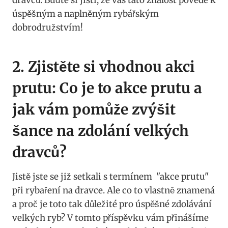
úspěšným a naplněným ⁣rybářským
⁣dobrodružstvím!
2. Zjistěte si ​vhodnou akci
⁢prutu: ⁤Co je⁢ to akce prutu a
jak vám pomůže zvýšit
šance na zdolání velkých
dravců?
Jistě jste se ‍již setkali s termínem ‌ "akce prutu"
při rybaření na⁤ dravce. Ale co to ​vlastně znamená
⁢a proč je toto ⁢tak důležité⁢ pro úspěšné zdolávání
velkých ryb? V ​tomto příspěvku vám ⁢přinášíme‍