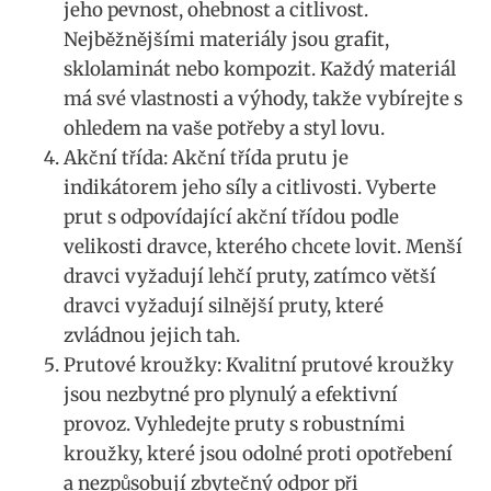
jeho pevnost, ohebnost⁤ a citlivost.
Nejběžnějšími materiály jsou grafit,‍
sklolaminát nebo kompozit. Každý‍ materiál
má své vlastnosti a‌ výhody, takže vybírejte s
ohledem​ na ⁤vaše‍ potřeby a​ styl lovu.
Akční třída: Akční třída prutu ⁤je
indikátorem jeho síly ‍a citlivosti.​ Vyberte
⁤prut s odpovídající akční třídou podle
velikosti dravce, kterého chcete ‍lovit. Menší
dravci​ vyžadují lehčí pruty, zatímco ⁢větší
dravci vyžadují ‍silnější‌ pruty, které
zvládnou jejich tah.
Prutové kroužky: Kvalitní prutové ‍kroužky
⁢jsou⁢ nezbytné pro plynulý a ‍efektivní
provoz.⁣ Vyhledejte pruty s robustními
kroužky, ‍které jsou odolné⁤ proti opotřebení
a ⁢nezpůsobují zbytečný ‍odpor při