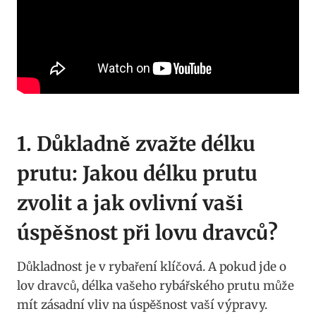
1. Důkladně⁢ zvažte délku
⁣prutu: ⁣Jakou délku prutu
zvolit a⁤ jak ovlivní vaši
úspěšnost při lovu dravců?
Důkladnost je v rybaření klíčová. A pokud jde o
lov ⁣dravců, délka⁣ vašeho rybářského ⁣prutu ⁢může
mít ‌zásadní vliv na úspěšnost‌ vaší výpravy.