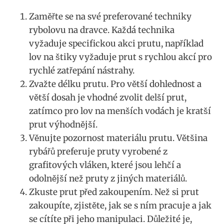
Zaměřte⁤ se ⁢na své preferované techniky
rybolovu na dravce. Každá⁣ technika
vyžaduje specifickou akci‌ prutu, například
lov‌ na štiky vyžaduje prut s rychlou‍ akcí pro
rychlé zatřepání‌ nástrahy.
Zvažte délku prutu. Pro⁣ větší ⁢dohlednost a
⁣větší dosah je vhodné zvolit delší prut,
zatímco pro⁢ lov ‍na‌ menších vodách je kratší
‌prut​ výhodnější.
Věnujte⁢ pozornost materiálu prutu. Většina
rybářů‍ preferuje ‍pruty vyrobené z
grafitových vláken,‌ které jsou lehčí a
odolnější ⁣než⁣ pruty ‌z jiných materiálů.
Zkuste prut ‌před ‍zakoupením. Než si‌ prut
zakoupíte, ⁢zjistěte, ‌jak ⁤se⁤ s ‍ním pracuje‍ a jak
se⁢ cítíte při ⁤jeho manipulaci. ​Důležité je,