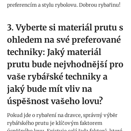
preferencím a stylu rybolovu. ⁣Dobrou⁢ rybařinu!
3. ​Vyberte si materiál ‍prutu s
ohledem na své preferované
techniky:​ Jaký⁣ materiál
⁤prutu bude nejvhodnější pro
vaše rybářské techniky a
jaký⁤ bude mít vliv na
⁤úspěšnost vašeho​ lovu?
Pokud jde o rybaření na ⁤dravce, správný výběr
rybářského ⁢prutu je klíčovým faktorem
úspěšného lovu. ​Existuje celá řada ​faktorů, které⁤