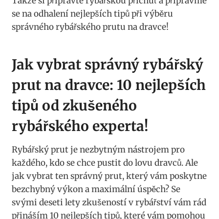
Takže​ si připravte rybářskou příchuť a připravme
se ⁣na odhalení nejlepších‌ tipů při výběru
‌správného‌ rybářského prutu ​na dravce!
Jak vybrat správný ‍rybářský
‌prut na dravce: 10 nejlepších
tipů ⁢od ⁤zkušeného
rybářského ‍experta!
Rybářský prut⁣ je nezbytným nástrojem pro
každého, kdo se ‍chce pustit do⁢ lovu ⁢dravců.‍ Ale
jak ‍vybrat ten správný prut, který vám poskytne
bezchybný ⁢výkon a maximální ⁤úspěch? Se⁤
svými deseti lety zkušeností v⁣ rybářství⁢ vám ⁤rád
přináším ‌10 nejlepších tipů, ‍které​ vám pomohou