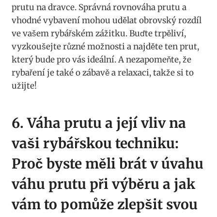
prutu⁣ na dravce. Správná rovnováha prutu a‍
vhodné vybavení mohou ‍udělat obrovský rozdíl⁢
ve vašem rybářském ​zážitku. ⁣Buďte ⁢trpěliví,
vyzkoušejte různé‍ možnosti⁣ a najděte ten prut,
který bude pro⁢ vás ideální. A⁤ nezapomeňte,‍ že
rybaření je také ‍o zábavě a ⁤relaxaci,‌ takže si to
užijte!
6. Váha prutu a její vliv na⁣
vaši rybářskou techniku:‌
Proč byste ‌měli ⁣brát v úvahu
​váhu prutu‌ při výběru⁢ a jak
vám to pomůže zlepšit svou