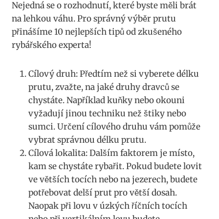
Nejedná‌ se o rozhodnutí,‌ které byste ⁢měli brát
na lehkou⁤ váhu. Pro ⁢správný výběr⁣ prutu
přinášíme ‍10 nejlepších tipů​ od zkušeného
rybářského‍ experta!
Cílový druh:‍ Předtím než si vyberete délku
⁢prutu, zvažte, na jaké druhy dravců⁣ se
chystáte. Například kuňky nebo okouni
vyžadují jinou techniku ⁣než ​štiky nebo​
sumci. ‌Určení⁣ cílového druhu vám pomůže
vybrat správnou ‌délku ⁣prutu.
Cílová lokalita: Dalším​ faktorem je ⁢místo,⁣
kam se chystáte​ rybařit. Pokud budete lovit
ve větších tocích nebo na jezerech,‍ budete
potřebovat delší prut pro větší‌ dosah.⁣
Naopak při lovu ⁣v úzkých říčních⁣ tocích
⁣nebo při vertikálním lovu budete⁤