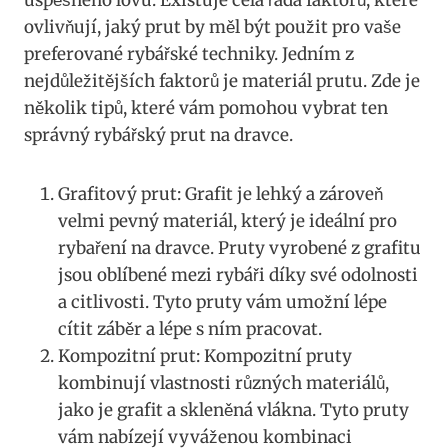
ovlivňují,‍ jaký prut by měl být použit pro ⁤vaše
‍preferované ‌rybářské techniky. Jedním z⁢
nejdůležitějších faktorů⁤ je materiál prutu. Zde je
několik​ tipů, které vám pomohou vybrat ​ten
správný rybářský prut na dravce.
Grafitový‍ prut:​ Grafit je lehký a zároveň
velmi ⁤pevný ⁣materiál, který ‍je ideální pro
rybaření ⁤na dravce. ⁤Pruty vyrobené z⁤ grafitu
jsou oblíbené ⁤mezi rybáři ⁣díky své odolnosti
a citlivosti. Tyto pruty vám umožní ⁤lépe
cítit záběr a ​lépe s ním pracovat.
Kompozitní prut: Kompozitní pruty
kombinují ‌vlastnosti různých materiálů,
jako⁢ je⁣ grafit a skleněná‌ vlákna. Tyto ‌pruty
vám ⁤nabízejí vyváženou kombinaci