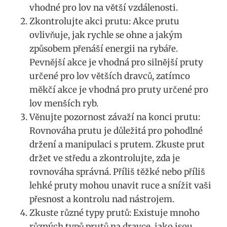
vhodné‌ pro lov ⁤na větší ⁤vzdálenosti.
Zkontrolujte akci prutu: Akce prutu
ovlivňuje, ​jak⁤ rychle se ohne​ a jakým ​
způsobem přenáší energii na ​rybáře.‌
Pevnější akce je vhodná pro silnější pruty
určené‌ pro​ lov větších dravců, zatímco
měkčí ​akce ‍je vhodná pro pruty určené pro
lov menších ryb.
Věnujte pozornost⁢ závaží na​ konci ⁢prutu:
⁣Rovnováha‍ prutu‌ je ‌důležitá pro pohodlné
držení a manipulaci s prutem. Zkuste ⁤prut
držet ve středu ⁤a ⁣zkontrolujte, zda je
rovnováha správná. ⁤Příliš těžké nebo příliš
⁢lehké pruty mohou​ unavit ruce a⁣ snížit vaši
⁤přesnost a kontrolu nad nástrojem.
Zkuste‍ různé⁤ typy⁢ prutů: Existuje mnoho
různých typů prutů ‌na dravce, ‌jako jsou