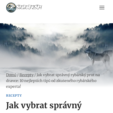
Přeskočit
SEEFISH
na
obsah
Domů
/
Recepty
/
Jak vybrat správný rybářský prut na
dravce: 10 nejlepších tipů od zkušeného rybářského
experta!
RECEPTY
Jak vybrat správný