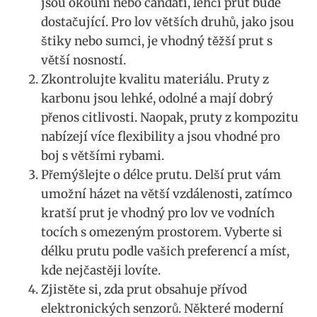
jsou okouni ‌nebo candáti,⁤ lehčí prut bude
dostačující. Pro ​lov větších druhů, jako jsou
‍štiky nebo sumci, je vhodný těžší prut s
větší nosností.
Zkontrolujte ⁤kvalitu materiálu. Pruty⁢ z
karbonu jsou ⁤lehké, odolné a mají dobrý
přenos citlivosti. Naopak,‌ pruty⁤ z kompozitu
nabízejí více flexibility a ⁣jsou vhodné pro
boj s většími rybami.
Přemýšlejte ‌o délce ‍prutu. Delší prut vám
umožní házet na větší vzdálenosti, zatímco
kratší prut je vhodný pro ‍lov ‌ve vodních
tocích ⁣s omezeným ‍prostorem. Vyberte si
délku ⁣prutu podle vašich preferencí ⁣a míst,
kde‍ nejčastěji lovíte.
Zjistěte si, zda prut ‌obsahuje přívod
elektronických ‌senzorů. Některé ​moderní