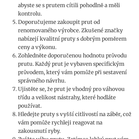
⁤abyste se s prutem cítili pohodlně a⁣ měli
⁣kontrolu.
Doporučujeme zakoupit prut od
renomovaného výrobce. Zkušené⁤ značky⁤
nabízejí‍ kvalitní pruty s dobrým poměrem
ceny‍ a výkonu.
Zohledněte‍ doporučenou hodnotu průvodu
⁣prutu. Každý prut je vybaven specifickým
⁣průvodem, který‍ vám pomůže při sestavení
správného návrhu.
Ujistěte​ se,⁤ že prut je vhodný pro​ váhovou
třídu a velikost nástrahy, ⁢které hodláte
používat.
Hledejte pruty s vyšší⁤ citlivostí ⁢na záběr, což
vám⁤ pomůže ‌rychleji reagovat na
zakousnutí ryby.