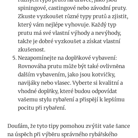
spiningové, castingové nebo závodní pruty.⁣
Zkuste‍ vyzkoušet různé typy prutů a zjistit,
který‌ vám ⁢nejlépe⁢ vyhovuje. Každý typ
prutu má‌ své vlastní výhody ⁣a ⁢nevýhody,
takže je dobré vyzkoušet a získat vlastní
zkušenost.
Nezapomínejte na doplňkové vybavení:
Rovnováha prutu⁤ může být také ovlivněna
dalším‌ vybavením,⁢ jako ‍jsou kotvičky,
navijáky nebo vlasec. Vyberte si ‌kvalitní⁣ a ​
vhodné​ doplňky, které budou odpovídat
vašemu stylu rybaření a přispějí k lepšímu
pocitu⁢ při rybaření.
Doufám, že tyto tipy pomohou zvýšit vaše šance
na úspěch při výběru správného ​rybářského