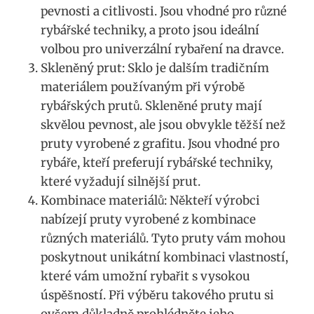
pevnosti a citlivosti. Jsou ⁣vhodné pro různé
rybářské techniky, a proto jsou ideální
volbou pro univerzální rybaření ⁢na dravce.
Skleněný prut: Sklo je dalším tradičním
materiálem používaným při výrobě‌
rybářských prutů. Skleněné pruty mají
⁤skvělou⁣ pevnost, ale jsou ⁣obvykle těžší než
pruty​ vyrobené z grafitu. Jsou ⁤vhodné pro
rybáře, ⁢kteří preferují⁣ rybářské techniky, ​
které vyžadují silnější prut.
Kombinace materiálů: Někteří výrobci
nabízejí pruty vyrobené z kombinace
různých ⁢materiálů. Tyto pruty‌ vám mohou‍
poskytnout unikátní kombinaci vlastností,
které vám umožní‌ rybařit⁣ s‌ vysokou
úspěšností. Při výběru takového prutu si
ovšem důkladně prohlédněte‍ jeho