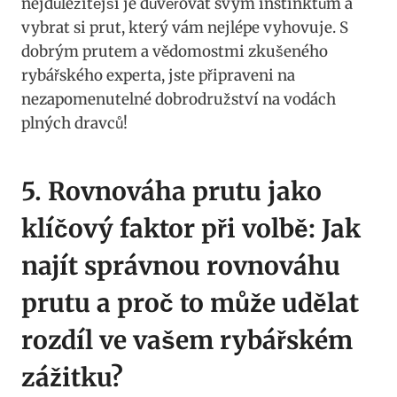
nejdůležitější je důvěřovat svým⁤ instinktům a‍
vybrat​ si prut,⁤ který vám nejlépe vyhovuje.⁣ S⁤
dobrým prutem ⁢a ⁣vědomostmi zkušeného
‍rybářského experta, jste připraveni na
nezapomenutelné dobrodružství⁣ na ⁢vodách⁤
plných dravců!
5. ‌Rovnováha prutu jako
⁤klíčový faktor při volbě:⁤ Jak
najít správnou‍ rovnováhu ​
prutu a⁤ proč ​to může udělat
rozdíl ⁣ve vašem rybářském
zážitku?