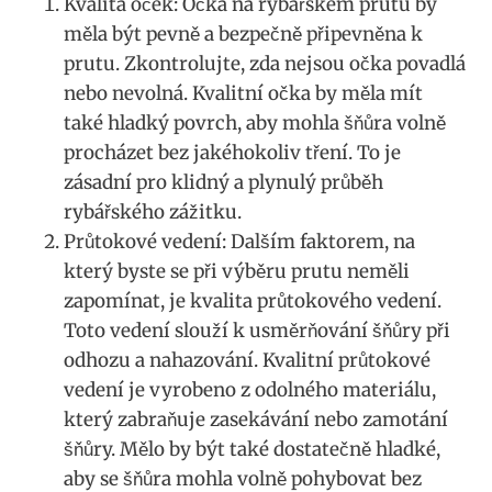
Kvalita‍ oček: ⁢Očka na ⁤rybářském ⁤prutu by
⁢měla být pevně a bezpečně připevněna k
prutu. Zkontrolujte, zda‍ nejsou očka povadlá
nebo nevolná. ⁤Kvalitní očka by měla mít
také hladký ⁤povrch, aby ⁣mohla šňůra ‌volně
procházet bez‍ jakéhokoliv⁢ tření. To je ​
zásadní pro klidný a ​plynulý průběh
rybářského ‍zážitku.
Průtokové vedení: Dalším ⁢faktorem, na
který byste se ⁤při výběru prutu ‌neměli‍
zapomínat, je kvalita průtokového vedení.
Toto vedení slouží k usměrňování‌ šňůry při
odhozu a nahazování. Kvalitní průtokové
vedení ‌je vyrobeno z odolného materiálu,‍
který zabraňuje zasekávání nebo⁢ zamotání
šňůry. Mělo by být⁢ také‍ dostatečně⁣ hladké,
aby se šňůra mohla⁤ volně‌ pohybovat‌ bez