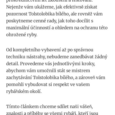
Nejenže vám‍ ukážeme, jak efektivně získat
pozornost Tolstolobika bílého, ale ⁣rovněž vám
poskytneme cenné​ rady, jak toho docílit s
maximální účinností ​a ‍ohledem na‍ ochranu této
ohrožené ryby.
Od kompletního vybavení​ až po správnou
techniku ⁢nástrahy, ‍nebudeme zanedbávat žádný
detail.​ Provedeme vás ⁤jednotlivými kroky,
abychom vám ⁤umožnili stát⁣ se mistrem
zachytávání Tolstolobika ⁢bílého, a zároveň vám
pomohli vybudovat si respekt ve‌ vašem
rybářském okolí.
Tímto článkem chceme sdílet‌ naši vášeň,​
znalosti⁣ a příběhy se všemi⁤ rybáři, ‍kteří jsou