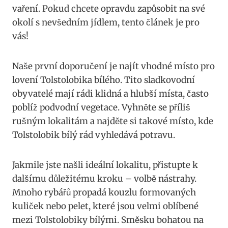
vaření.‌ Pokud chcete opravdu zapůsobit​ na své
okolí s nevšedním jídlem,⁣ tento článek je pro
vás!
Naše první doporučení je najít⁢ vhodné místo pro
lovení Tolstolobika bílého. Tito sladkovodní
obyvatelé mají rádi klidná a hlubší místa, často
poblíž podvodní vegetace. Vyhněte se příliš
rušným lokalitám a najděte ‍si ​takové místo, ⁢kde
Tolstolobik bílý rád​ vyhledává potravu.
Jakmile jste našli ideální lokalitu, přistupte k
dalšímu ⁣důležitému kroku – volbě nástrahy.
Mnoho rybářů propadá⁤ kouzlu formovaných‍
kuliček ​nebo pelet, které jsou velmi oblíbené
mezi Tolstolobiky bílými. Směsku bohatou na