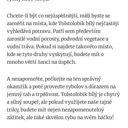
Chcete-li být co ‍nejúspěšnější, měli‌ byste se
zaměřit na místa, kde Tolstolobik bílý nejčastěji
‍vyhledává potravu. Patří sem především⁣
zarostlé vodní ⁤porosty, podvodní vegetace‌ a ​
vodní tráva. Pokud si​ najdete takovéto místo,
kde se​ tyto ‌druhy vyskytují, budete mít o
mnoho větší šanci na úspěch.
A nezapomeňte, počkejte⁣ na ten⁢ správný
okamžik⁢ a poté proveďte rybolov‌ s důrazem na
jemný⁤ tah ‌a trpělivost. Tolstolobik bílý je chytrý
a silný soupeř, ale pokud využijete naše tajné
triky, budete‌ mít ⁤nejen‌ nezapomenutelný
zážitek, ale také skvělou rybu na svém háčku!