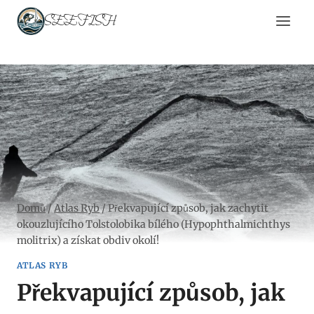
Přeskočit
SEEFISH
na
obsah
Domů
/
Atlas Ryb
/
Překvapující způsob, jak zachytit
okouzlujícího Tolstolobika bílého (Hypophthalmichthys
molitrix) a získat obdiv okolí!
ATLAS RYB
Překvapující způsob, jak