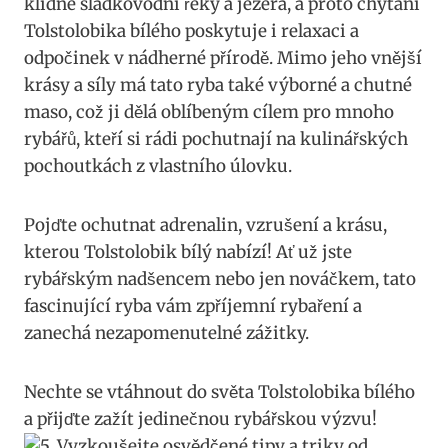
klidné sladkovodní řeky a jezera, a proto chytání
Tolstolobika bílého ‍poskytuje i relaxaci a
odpočinek v nádherné přírodě. Mimo jeho vnější
krásy a síly ​má⁤ tato ryba ‍také výborné a chutné
maso, což ji dělá oblíbeným cílem pro mnoho
rybářů, kteří si rádi pochutnají na kulinářských
‍pochoutkách z ⁢vlastního úlovku.
Pojďte ochutnat adrenalin, vzrušení a krásu,
kterou Tolstolobik bílý⁢ nabízí!​ Ať už​ jste
rybářským ‍nadšencem nebo jen⁤ nováčkem, tato
fascinující ryba vám ‌zpříjemní rybaření a
zanechá nezapomenutelné zážitky.
Nechte se ⁣vtáhnout do světa ⁤Tolstolobika bílého
a přijďte‌ zažít jedinečnou rybářskou výzvu!