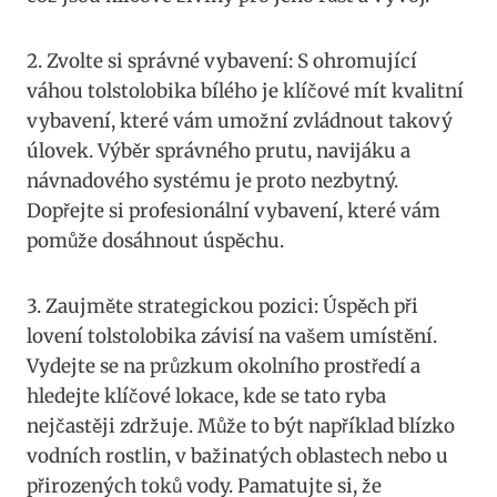
2. ⁢Zvolte si správné vybavení: S ⁤ohromující
váhou tolstolobika bílého je klíčové mít kvalitní
vybavení, které vám umožní zvládnout takový
úlovek. Výběr správného prutu, navijáku ⁣a
návnadového systému je proto nezbytný.
Dopřejte si profesionální ‌vybavení, ‌které ⁤vám
pomůže dosáhnout úspěchu.
3. ‍Zaujměte strategickou pozici: Úspěch při
lovení tolstolobika závisí na vašem umístění.
Vydejte se na průzkum okolního prostředí a
hledejte ‌klíčové lokace,⁣ kde se ‍tato ryba
nejčastěji ​zdržuje. Může to⁢ být například⁢ blízko
vodních rostlin, v bažinatých oblastech nebo ‌u
přirozených toků vody.⁤ Pamatujte si, že‌