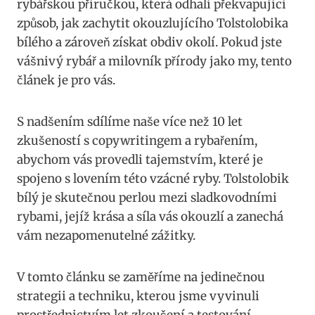
⁤rybářskou příručkou, která odhalí překvapující
způsob, jak zachytit okouzlujícího Tolstolobika
bílého a zároveň získat obdiv‍ okolí. ⁤Pokud jste
vášnivý rybář a ‍milovník přírody jako‍ my, tento
článek‍ je pro vás.
S nadšením sdílíme naše více než 10 let
‌zkušeností s copywritingem a rybařením,
abychom vás provedli ⁢tajemstvím, které ‌je
spojeno​ s ⁣lovením ⁣této vzácné ryby. Tolstolobik
bílý je skutečnou perlou mezi ⁣sladkovodními
rybami, jejíž krása a ⁣síla ​vás okouzlí a zanechá
vám​ nezapomenutelné zážitky.
V tomto článku se ‍zaměříme na ‌jedinečnou
strategii‍ a⁤ techniku, kterou jsme vyvinuli
prostřednictvím ‌let zkoušení a testování.