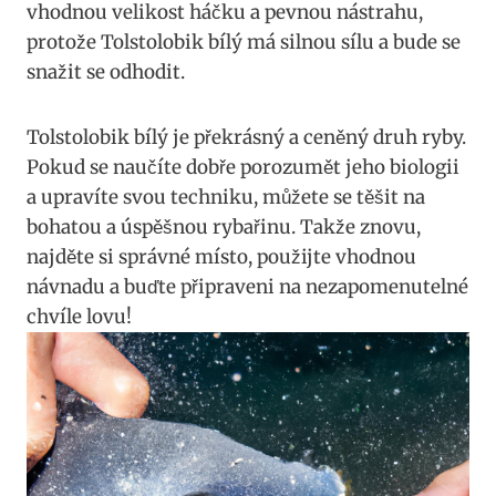
vhodnou velikost háčku a pevnou nástrahu,
protože Tolstolobik ⁢bílý⁤ má silnou sílu a bude se
snažit se odhodit.
Tolstolobik bílý je ⁢překrásný‍ a ceněný druh ⁤ryby.
Pokud ‍se naučíte dobře⁤ porozumět jeho biologii⁣
a upravíte svou techniku, můžete se těšit ⁤na
bohatou‍ a úspěšnou rybařinu. ‍Takže ⁣znovu,
najděte si‍ správné ​místo, použijte vhodnou
návnadu a buďte připraveni na ‍nezapomenutelné
chvíle lovu!