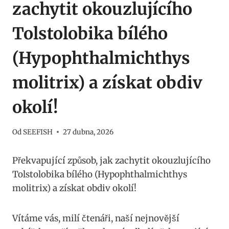
zachytit okouzlujícího
Tolstolobika bílého
(Hypophthalmichthys
molitrix) a získat obdiv
okolí!
Od
SEEFISH
27 dubna, 2026
Překvapující způsob, ​jak zachytit okouzlujícího
Tolstolobika bílého (Hypophthalmichthys
molitrix)⁢ a⁤ získat obdiv okolí!
Vítáme vás, ⁢milí čtenáři, naší nejnovější