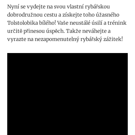
Nyní ​se vydejte na svou vlastní ‌rybářskou
dobrodružnou‍ cestu a získejte toho úžasného
Tolstolobika bílého! Vaše neustálé úsilí a​ trénink
určitě‍ přinesou úspěch. Takže neváhejte a‌
vyrazte na nezapomenutelný rybářský zážitek!