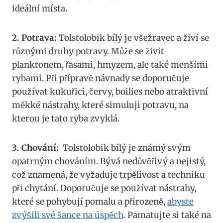
ideální místa.
2. Potrava:
Tolstolobik bílý je všežravec a⁢ živí se
různými druhy potravy. Může se živit⁢
planktonem, řasami, hmyzem, ale také menšími
rybami. Při přípravě návnady se doporučuje
používat⁤ kukuřici, červy, boilies⁣ nebo atraktivní
měkké nástrahy, které simuluji potravu, ⁣na
kterou je⁤ tato ryba zvyklá.
3. Chování:
‌ Tolstolobik bílý je známý svým
opatrným chováním.​ Bývá ⁤nedůvěřivý a⁣ nejistý,
což znamená, že vyžaduje trpělivost a techniku
‌při chytání. Doporučuje‍ se používat nástrahy,
které se‌ pohybují‍ pomalu a přirozeně,
abyste
zvýšili své šance ⁣na úspěch
. Pamatujte si také na