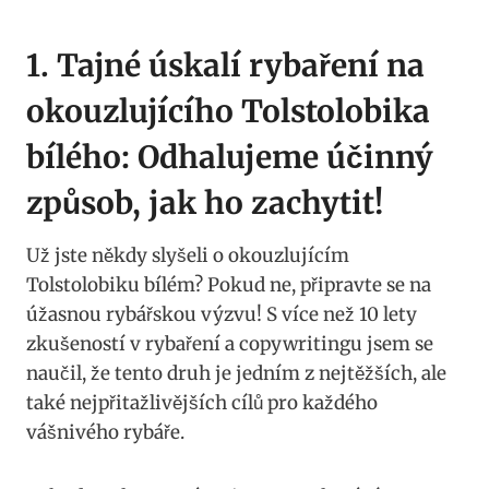
1.‌ Tajné úskalí rybaření na
okouzlujícího Tolstolobika
bílého: Odhalujeme účinný
způsob, jak ho zachytit!
Už jste někdy ​slyšeli o okouzlujícím
Tolstolobiku bílém?⁣ Pokud ne, připravte se na​
úžasnou rybářskou výzvu!⁢ S ‌více než 10 lety
⁤zkušeností v rybaření a copywritingu jsem se
naučil, že tento druh je jedním z‍ nejtěžších,⁣ ale
také nejpřitažlivějších cílů pro ​každého
vášnivého ‍rybáře.