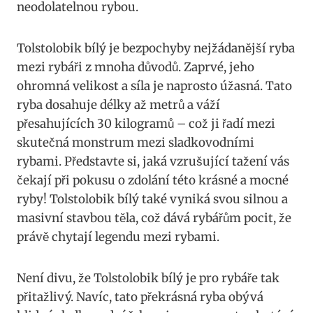
neodolatelnou ⁣rybou.
Tolstolobik bílý je bezpochyby nejžádanější ryba
mezi rybáři z‌ mnoha důvodů. Zaprvé, jeho
ohromná velikost a síla je naprosto úžasná. Tato
ryba ⁢dosahuje délky až metrů a váží
přesahujících ‌30 kilogramů – což‌ ji řadí mezi‌
skutečná monstrum mezi sladkovodními
rybami. ⁢Představte si, jaká vzrušující tažení vás⁣
čekají při pokusu o ‍zdolání této‌ krásné a mocné
ryby! Tolstolobik bílý také vyniká svou silnou ‌a
masivní stavbou⁣ těla, ⁢což ⁣dává rybářům pocit, že
právě chytají legendu‍ mezi ⁤rybami.
Není divu, že Tolstolobik‍ bílý je pro rybáře tak
přitažlivý. Navíc, tato překrásná ryba obývá