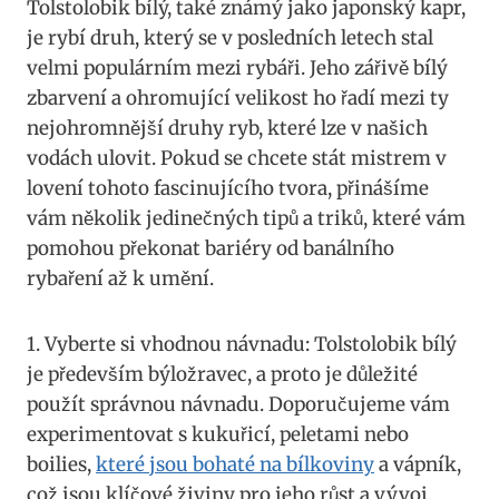
Tolstolobik ⁢bílý, také známý jako japonský⁤ kapr,
je rybí druh,‍ který se v posledních letech stal⁢
velmi populárním​ mezi rybáři. Jeho zářivě bílý
zbarvení a ohromující velikost ho řadí‌ mezi ty
nejohromnější druhy​ ryb, které​ lze v našich
vodách ulovit. Pokud se chcete stát mistrem v
lovení⁤ tohoto​ fascinujícího tvora, přinášíme
vám několik jedinečných tipů a triků, které ⁢vám
pomohou překonat ⁢bariéry od banálního⁣
rybaření až ⁢k umění.
1. Vyberte ⁣si vhodnou návnadu: Tolstolobik bílý
⁤je především býložravec, a proto je důležité
použít správnou návnadu. Doporučujeme vám
experimentovat ⁣s kukuřicí, peletami nebo
boilies,
které ‌jsou bohaté na bílkoviny
a‍ vápník,
což jsou klíčové živiny pro jeho růst ‌a vývoj.