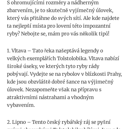
S ohromujícími rozměry a nádherným
zbarvením, je to skutečně vyjímečný úlovek,
který​ vás přitáhne⁤ do svých sítí.‍ Ale kde najdete
ta nejlepší místa pro lovení této⁣ impozantní
ryby? ⁢Nebojte se, mám ‍pro vás několik tipů!
1. Vltava – Tato ⁣řeka našeptává⁣ legendy o
velkých‌ exemplářích Tolstolobika. Vltava nabízí
široké úseky, ‍ve ‍kterých tyto ryby rády
⁤pobývají. ‍Vydejte se na rybolov v blízkosti Prahy,
kde jsou obzvláště‌ dobré šance na výjimečný⁢
úlovek. Nezapomeňte⁤ však na ⁣přípravu s
‍atraktivními nástrahami‌ a vhodným
vybavením.
2. Lipno – Tento ⁤český rybářský​ ráj se​ pyšní