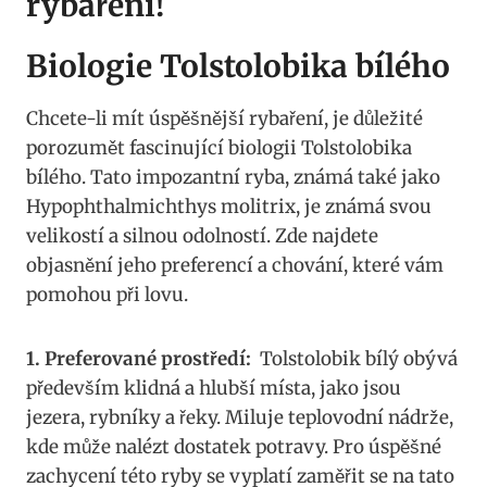
rybaření!
Biologie Tolstolobika bílého
Chcete-li mít úspěšnější rybaření, je důležité
⁣porozumět ‌fascinující biologii Tolstolobika
bílého. Tato ‍impozantní ryba, známá také jako
Hypophthalmichthys molitrix, je známá svou
velikostí a‌ silnou⁤ odolností. Zde⁢ najdete
objasnění‍ jeho preferencí a chování, které vám
⁣pomohou při lovu.
1. Preferované prostředí:
‍ Tolstolobik bílý obývá
především klidná a hlubší místa, jako jsou
jezera, rybníky a řeky. Miluje teplovodní ⁢nádrže,
kde může​ nalézt dostatek potravy. Pro ⁣úspěšné ​
zachycení této ryby se ‌vyplatí zaměřit⁣ se na ​tato