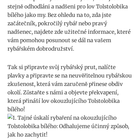
stejně odhodláni a nadšeni pro lov Tolstolobika
bílého jako⁤ my. Bez ohledu na to, zda jste⁣
začátečník, pokročilý rybář nebo pravý
‌nadšenec,⁣ najdete zde užitečné informace, které
vám pomohou posunout ⁢se ‌dál na vašem
rybářském​ dobrodružství.
Tak si připravte svůj rybářský prut,‌ nalíčte
plavky a připravte se ⁤na‍ neuvěřitelnou rybářskou
zkušenost, která vám zaručeně‍ přinese obdiv‌
okolí. Zůstaňte s námi a objevte překvapení,
která ‌přináší lov ‌okouzlujícího Tolstolobika
bílého!