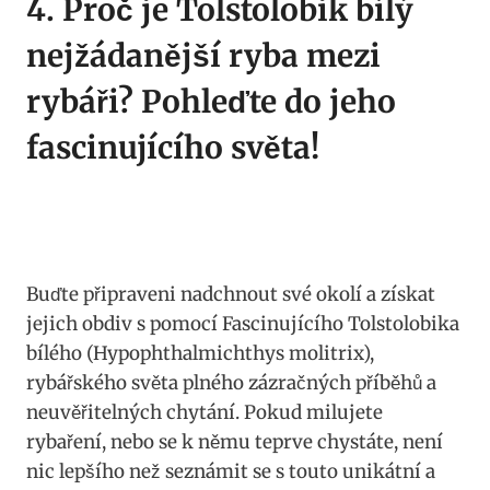
4. Proč ​je ⁣Tolstolobik bílý
nejžádanější ⁤ryba mezi ​
rybáři? Pohleďte do‌ jeho
fascinujícího světa!
Buďte připraveni ⁤nadchnout své okolí a získat
jejich obdiv s pomocí‍ Fascinujícího Tolstolobika
bílého (Hypophthalmichthys molitrix),
rybářského světa plného zázračných⁤ příběhů a
neuvěřitelných chytání. Pokud ‌milujete
⁣rybaření, nebo se⁢ k němu teprve ⁣chystáte, není
nic lepšího než seznámit se s touto unikátní a