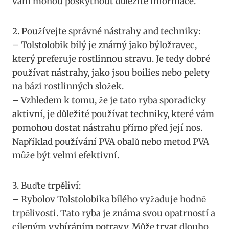
vám mohou poskytnout důležité⁤ informace.
2. Používejte správné nástrahy and ⁣techniky:
– Tolstolobik bílý⁣ je známý​ jako ⁢býložravec,
který preferuje rostlinnou stravu. Je tedy ⁤dobré
používat nástrahy,⁤ jako jsou boilies nebo pelety
na​ bázi rostlinných složek.
– Vzhledem ​k tomu, že je⁤ tato ryba sporadicky
‍aktivní, je‍ důležité⁢ používat techniky, které vám⁤
pomohou dostat nástrahu přímo před její nos.
Například používání PVA obalů nebo metod PVA
může být velmi efektivní.
3. Buďte trpěliví:
– Rybolov Tolstolobika bílého vyžaduje hodně
trpělivosti. ⁤Tato ryba je známa svou opatrností a
cíleným vybíráním potravy. Může trvat dlouho,