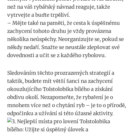
než na váš ⁤rybářský návnad‍ reaguje, takže
vytrvejte a buďte ⁢trpěliví.
– Mějte také na ‍paměti, že⁢ cesta k‌ úspěšnému
zachycení tohoto druhu⁢ je vždy ‌provázena
několika neúspěchy. Neorganizujte‍ se, pokud se
někdy nedaří. Snažte se‍ neustále zlepšovat své‌
dovednosti a učit se z každého⁢ rybolovu.
Sledováním⁤ těchto prozrazených strategií‍ a
taktik,⁢ budete mít větší‌ šanci ⁣na zachycení
okouzlujícího Tolstolobika bílého a⁤ získání
obdivu okolí. Nezapomeňte, že rybaření je o‍
mnohem ⁤více než o chytání ryb – je to o přírodě,
odpočinku a užívání si této úžasné aktivity.