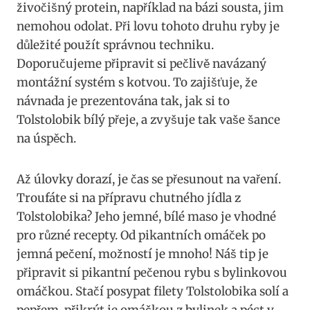
živočišný⁢ protein, například na bázi sousta, jim
nemohou odolat. Při lovu tohoto ‍druhu​ ryby je
důležité použít správnou techniku.‍
Doporučujeme‌ připravit si pečlivě navázaný
montážní systém s kotvou. To zajišťuje, že
návnada ⁣je prezentována tak, ⁣jak si to
Tolstolobik bílý přeje,⁤ a zvyšuje tak vaše šance
na ​úspěch.
Až úlovky dorazí, je čas se ‍přesunout na⁢ vaření.
Troufáte si ​na přípravu chutného jídla z
Tolstolobika? Jeho ⁣jemné, bílé maso je vhodné
pro ‌různé ‍recepty. ​Od pikantních ‍omáček ⁣po
jemná pečení, možností je ⁣mnoho! Náš tip je
připravit​ si pikantní ⁣pečenou rybu ⁣s‌ bylinkovou
omáčkou. Stačí posypat ‍filety​ Tolstolobika solí ‌a
pepřem,‌ přikrýt je omáčkou z bylinek a‍ péct v