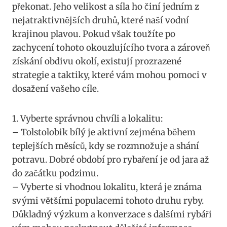
překonat. Jeho velikost a ⁢síla ⁤ho činí jedním z
nejatraktivnějších druhů, které naší vodní
krajinou plavou. ⁢Pokud však toužíte⁤ po
zachycení tohoto okouzlujícího tvora a zároveň
získání obdivu okolí, existují prozrazené
strategie a taktiky, které‌ vám mohou pomoci v
dosažení vašeho cíle.
1. Vyberte správnou chvíli a lokalitu:
– Tolstolobik bílý je aktivní ⁣zejména ‌během
teplejších měsíců, kdy se rozmnožuje ‍a shání
potravu. Dobré období pro rybaření je od jara až
do začátku ⁣podzimu.
– Vyberte⁢ si vhodnou lokalitu, která ⁤je ⁢známa
svými většími populacemi tohoto druhu ryby.
Důkladný výzkum a konverzace s dalšími ​rybáři