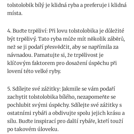
tolstolobik bílý je klidná ryba a preferuje i klidná
místa.
4. Buďte trpěliví: Při lovu tolstolobika je důležité
být trpělivý. Tato ryba může mít ​několik ‌záběrů,
než se ji podaří přesvědčit, ​aby se napřímila za
návnadou. Pamatujte ‌si, že trpělivost je
klíčovým faktorem pro dosažení úspěchu při
lovení této velké ryby.
5. Sdílejte ⁣své zážitky: Jakmile se vám podaří
zachytit⁣ tolstolobika bílého, nezapomeňte se
pochlubit ⁤svými úspěchy. Sdílejte své ‍zážitky s
ostatními rybáři ​a obdivujte spolu jejich krásu ⁤a
sílu. ⁤Buďte inspirací pro další rybáře, kteří ‌touží
po‍ takovém úloveku.