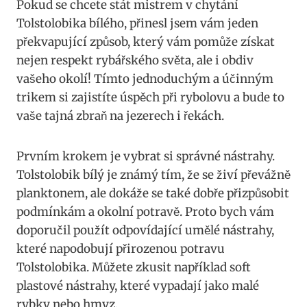
Pokud ​se chcete stát mistrem v ⁤chytání
Tolstolobika bílého, přinesl jsem vám jeden
překvapující způsob, který⁤ vám pomůže získat⁣
nejen respekt rybářského světa,‌ ale i obdiv
vašeho okolí! ‌Tímto ⁣jednoduchým a účinným
trikem si zajistíte úspěch ⁢při ⁢rybolovu ‍a​ bude to
⁤vaše‍ tajná zbraň na jezerech i řekách.
Prvním krokem je vybrat ‍si‌ správné⁤ nástrahy.
Tolstolobik bílý ‌je známý tím, že‍ se živí‍ převážně
planktonem, ale dokáže se ‌také ‍dobře přizpůsobit
podmínkám a ‌okolní potravě. ​Proto bych vám
doporučil použít odpovídající umělé⁢ nástrahy,
‌které napodobují přirozenou potravu
Tolstolobika. Můžete zkusit ⁣například soft
plastové nástrahy,‌ které vypadají jako malé
rybky nebo hmyz.