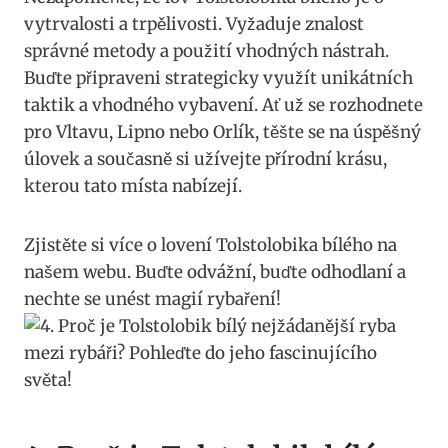
vytrvalosti‍ a trpělivosti. ⁣Vyžaduje znalost
správné metody ⁢a použití vhodných ​nástrah.
Buďte připraveni strategicky využít‌ unikátních
taktik a‌ vhodného vybavení. Ať už se rozhodnete
pro Vltavu, Lipno nebo ⁣Orlík, těšte se na úspěšný
⁤úlovek a⁤ současně ⁤si užívejte přírodní krásu,
kterou tato místa nabízejí.
Zjistěte si více o lovení​ Tolstolobika bílého na⁢
našem webu. Buďte odvážní, buďte odhodlaní a
nechte se‍ unést magií rybaření!