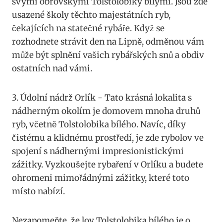
svými obrovskými Tolstolobiky⁢ bílými. Jsou zde
usazené školy těchto majestátních ryb,⁢
čekajících na statečné rybáře. Když se⁤
rozhodnete strávit ⁤den na Lipně, odměnou vám
‍může⁣ být splnění vašich⁢ rybářských snů a obdiv
ostatních nad ⁤vámi.
3.‍ Údolní ‌nádrž Orlík ⁤- Tato krásná lokalita s⁣
nádherným​ okolím je‌ domovem mnoha ‌druhů
ryb, včetně Tolstolobika ⁢bílého. Navíc, díky
čistému a klidnému prostředí, je zde rybolov ve
spojení s nádhernými impresionistickými
⁢zážitky. Vyzkoušejte rybaření v Orlíku ​a​ budete
ohromeni mimořádnými ⁢zážitky, které toto
místo nabízí.
Nezapomeňte, ​že lov Tolstolobika bílého⁢ je o