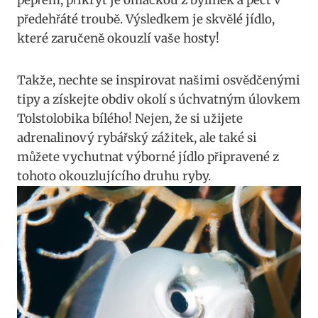
předehřáté troubě. Výsledkem je‍ skvělé jídlo,
které ⁤zaručeně okouzlí vaše ‌hosty!
Takže, nechte se inspirovat našimi osvědčenými
tipy a ⁢získejte obdiv okolí s úchvatným úlovkem
Tolstolobika bílého! Nejen,⁤ že si užijete​
adrenalinový rybářský zážitek, ale také si
můžete vychutnat výborné jídlo připravené z
tohoto okouzlujícího druhu ryby.