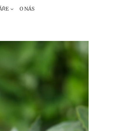
ÁŘE
O NÁS