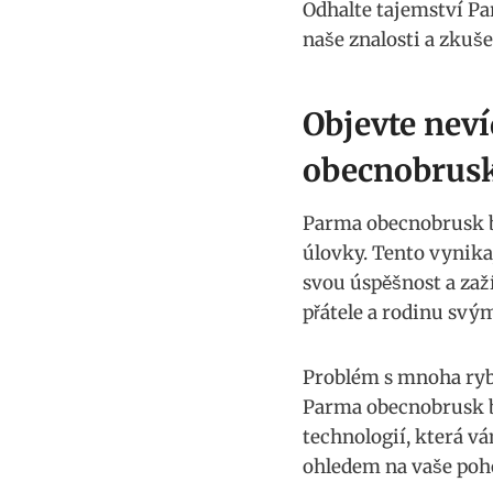
Odhalte tajemství Par
naše‌ znalosti ⁤a zkuš
Objevte nev
obecnobrus
Parma obecnobrusk ‍b
úlovky. ⁤Tento vynikaj
⁤svou ⁢úspěšnost ⁤a za
přátele a rodinu svý
Problém⁢ s mnoha rybá
Parma obecnobrusk ba
technologií, ⁣která v
ohledem na vaše‌ poh