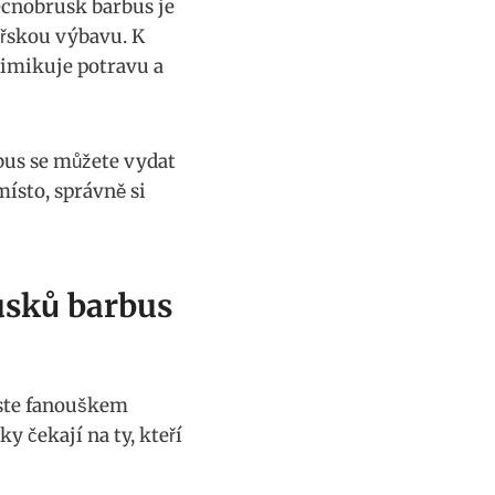
cnobrusk ‌barbus je⁣
ářskou výbavu. K
mimikuje potravu a
bus se můžete vydat
ísto, správně ‍si
usků barbus
jste​ fanouškem
‌čekají na ⁢ty, kteří‌