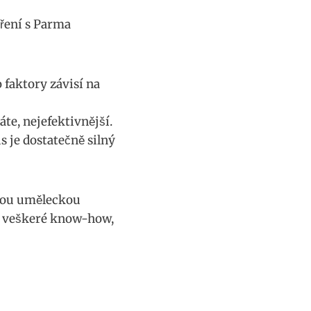
aření s Parma
o faktory závisí na
áte, nejefektivnější.
je dostatečně⁢ silný
nou​ uměleckou​
e ‌veškeré know-how,⁣