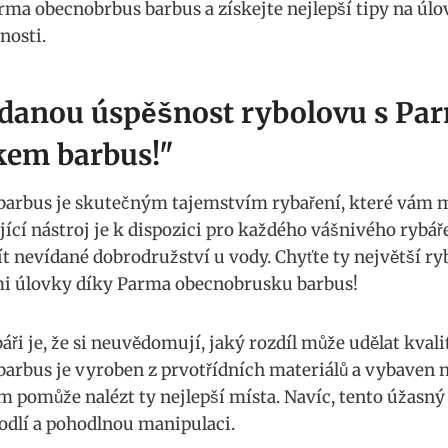
ma obecnobrbus barbus a získejte nejlepší tipy‌ na ⁤úlov
enosti.
ídanou úspěšnost rybolovu s Pa
kem barbus!"
arbus je skutečným tajemstvím⁣ rybaření, které‍ vám m
ící nástroj je k ⁢dispozici pro každého vášnivého rybáře,
žít nevídané dobrodružství​ u vody. Chyťte ty největší ryb
mi‌ úlovky díky ⁢Parma⁣ obecnobrusku barbus!
ři je, že si neuvědomují, jaký rozdíl může udělat kvalit
rbus ⁢je vyroben z prvotřídních materiálů a vybaven ​
ám pomůže nalézt ty nejlepší místa. Navíc, tento úžasný 
odlí a pohodlnou manipulaci.