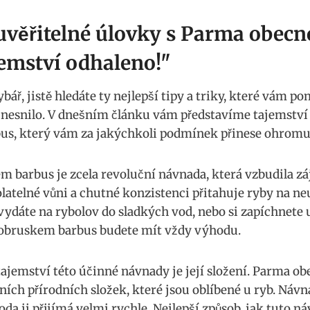
euvěřitelné úlovky s ⁢Parma obe
jemství odhaleno!"
bář, jistě⁢ hledáte ‌ty ⁣nejlepší tipy a triky, ​které vám 
i nesnilo. V dnešním článku vám‌ představíme tajemství
,⁢ který vám ⁢za jakýchkoli podmínek přinese ohromuj
barbus je‍ zcela revoluční návnada, která vzbudila záj
latelné‍ vůni a chutné konzistenci přitahuje ‌ryby na ne
 vydáte na rybolov do ⁢sladkých vod, nebo si‍ zapíchnete 
obruskem barbus budete mít ‌vždy⁣ výhodu.
ajemství této účinné návnady je její ‍složení. Parma ‍
dních přírodních‍ složek, které jsou oblíbené u ryb. Náv
da‍ ji​ přijímá velmi rychle.​ Nejlepší‍ způsob, jak ‌tuto 