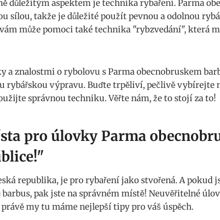
ě důležitým aspektem‌ je‍ technika rybaření. Parma obe
 sílou, takže je důležité ⁤použít pevnou a odolnou ryb
e vám může pomoci⁤ také technika "rybzvedání", která 
ky a⁤ znalostmi o⁤ rybolovu ‍s Parma obecnobruskem bar
rybářskou výpravu. Buďte trpěliví, pečlivě vybírejte m
žijte ‌správnou techniku.⁤ Věřte nám, že to‍ stojí za to!
ísta pro‍ úlovky Parma obecnobr
blice!"
ská republika, je⁤ pro rybaření jako stvořená. A​ pokud ⁢
bus, ​pak‍ jste na ‌správném místě! Neuvěřitelné​ úlovky 
 právě my tu máme nejlepší ⁤tipy​ pro váš úspěch.