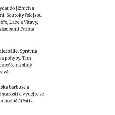
ydat do jižních a
ní. Soutoky‍ řek jsou
Ohře, Labe a Vltavy,
 zásobami Parma⁢
fernálie.⁤ Správná
rova pohyby. Tím
pomeňte na silný
bavě.
ska barbuse‌ a
tarosti a vydejte ‌se
‍ hodně štěstí ​a⁢