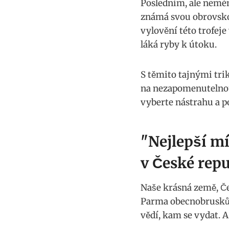
Posledním, ale nemén
známá svou obrovskou
vylovění této trofej
láká ryby​ k útoku.
S těmito tajnými tri
⁢na nezapomenutelnou 
vyberte nástrahu a pou
"Nejlepší⁤ m
v ‌České repu
Naše krásná‌ země, ⁤Če
Parma obecnobrusků bar
vědí, kam se vydat. A