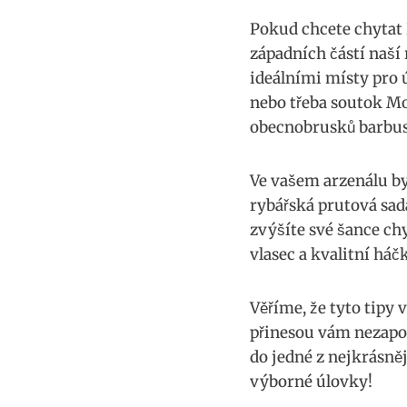
Pokud‍ chcete‍ chytat
západních​ částí naší 
‍ideálními místy pro‌ 
nebo třeba ⁣soutok M
obecnobrusků barbus
Ve vašem arzenálu⁣ by
⁤rybářská prutová ‌sa
zvýšíte ‍své ‍šance 
vlasec a kvalitní háč
Věříme, ​že ‍tyto ti
přinesou vám nezapom
do jedné z nejkrásnějš
výborné úlovky!