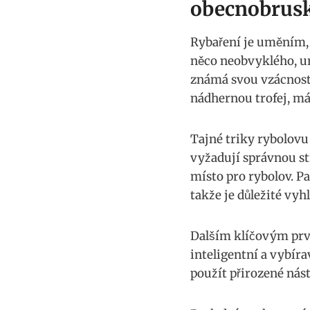
obecnobrus
Rybaření je‍ uměním,⁤
něco⁢ neobvyklého, ​u
známá ⁣svou vzácností
nádhernou trofej, máte
Tajné triky rybolovu
vyžadují správnou str
⁢místo pro rybolov. P
takže je důležité vyhl
Dalším klíčovým prvk
inteligentní ‍a vybír
použít přirozené nást