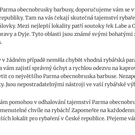
 Parma⁣ obecnobrusky ​barbusy,⁢ doporučujeme ⁣vám‍ se ‍v
⁤republiky. Tam na⁣ vás​ čekají skutečná tajemství rybaře
úlovky. Mezi nejlepší lokality ‌patří soutoky řek Labe a 
oravy a‍ Dyje. ‌Tyto oblasti jsou známé svými bohatými
.
 v žádném případě neměla ⁣chybět vhodná rybářská​ para
da ⁢vám zajistí⁤ správný úchyt⁤ a rychlou odezvu na ‌kap
chytit ⁣co největšího Parma obecnobruska barbuse. Neza
ky. Jsou nepostradatelnými nástroji ve vaší rybářské vý
py⁣ vám pomohou v odhalování tajemství Parma​ obecnobru
enutelné chvíle na rybách! ​Zapomeňte na ​každodenní s
ích⁣ lokalit pro‌ rybaření v České republice. Přejeme​ vám