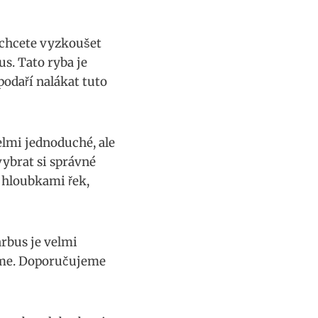
 ⁢chcete vyzkoušet
us. Tato ryba je
odaří⁣ nalákat tuto
elmi jednoduché, ale
ybrat si ‍správné
a hloubkami řek,
bus je‍ velmi
aujme. Doporučujeme