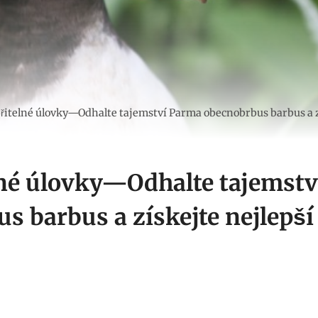
řitelné úlovky—Odhalte tajemství Parma obecnobrbus barbus a zí
lné úlovky—Odhalte tajemst
s barbus a získejte nejlepší