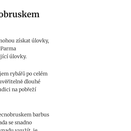
cnobruskem
pomohou získat úlovky,⁤
⁤ Parma
ící úlovky.
em​ rybářů po celém ​
uvěřitelně⁤ dlouhé
udici na pobřeží
obecnobruskem ‌barbus
nada se snadno
návnadu využít, je