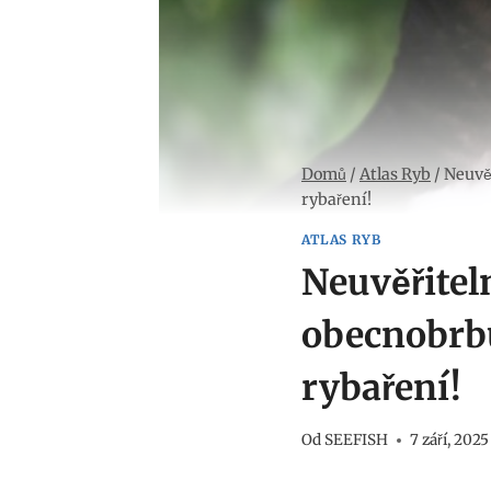
Domů
/
Atlas Ryb
/
Neuvě
rybaření!
ATLAS RYB
Neuvěřite
obecnobrbu
rybaření!
Od
SEEFISH
7 září, 2025