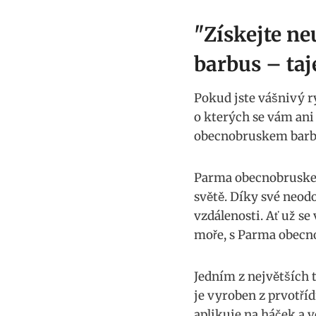
"Získejte n
barbus – ta
Pokud ⁣jste vášnivý ry
o ‌kterých se vám an
obecnobruskem barbus
Parma obecnobruskem‌ 
světě. Díky své neodo
vzdálenosti. Ať už se
moře, ⁢s Parma obecn
Jedním z největších t
je vyroben ⁢z prvotří
aplikuje⁢ na háček a vo