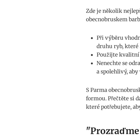
Zde je několik ​nejl
obecnobruskem ​barb
Při‌ výběru vhodné
druhu ryb, které ⁢
Použijte kvalitní
Nenechte se odra
a spolehlivý, aby
S Parma obecnobruskem
formou. Přečtěte si d
které potřebujete, ab
"Prozraďme ⁢