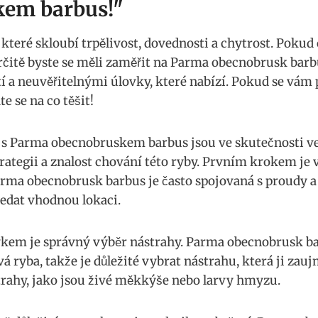
kem barbus!"
 které skloubí trpělivost, ‌dovednosti a chytrost. ⁤Pokud
rčitě‍ byste se měli zaměřit na⁤ Parma ‍obecnobrusk⁤ barb
 a neuvěřitelnými úlovky, které nabízí. Pokud se vám p
‌ se na co těšit!
 s Parma ⁣obecnobruskem⁣ barbus jsou ve skutečnosti v
ategii a znalost chování​ této ryby.⁢ Prvním‌ krokem je v
arma ​obecnobrusk barbus⁣ je často spojovaná⁢ s proudy 
edat ⁤vhodnou⁣ lokaci.
em je správný výběr ⁣nástrahy.⁢ Parma obecnobrusk bar
avá ryba, takže je⁣ důležité ⁣vybrat nástrahu, která ji z
rahy, jako⁢ jsou živé ⁣měkkýše⁤ nebo larvy hmyzu.