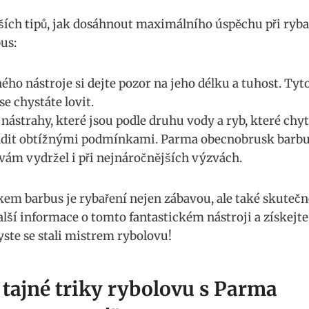
epších tipů, jak dosáhnout maximálního úspěchu při ryb
us:
ho nástroje ⁢si‌ dejte pozor na ⁤jeho‌ délku a tuhost. Tyt
se chystáte‍ lovit.
 nástrahy, které jsou podle druhu vody a ryb, které⁣ chyt
dit obtížnými​ podmínkami. Parma obecnobrusk barbus 
 vám vydržel i při⁤ nejnáročnějších výzvách.
 barbus ‌je ⁣rybaření ⁤nejen zábavou, ⁣ale také‌ skuteč
alší informace o⁢ tomto fantastickém nástroji a získejt
yste se stali mistrem rybolovu!
tajné triky rybolovu ⁣s Parma