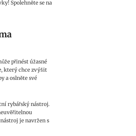
ky!‌ Spolehněte ​se na
rma
ůže přinést úžasné​
 který⁢ chce ‌zvýšit
y a oslněte ‍své
ní‌ rybářský nástroj.
neuvěřitelnou
‌nástroj je navržen s