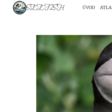
Přeskočit
SEEFISH
ÚVOD
ATLA
na
obsah