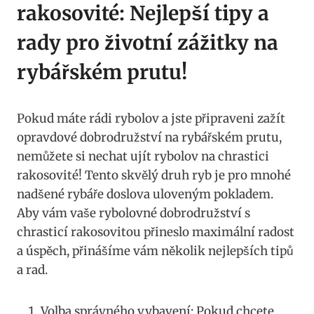
rakosovité: Nejlepší tipy a
rady ​pro životní zážitky na
rybářském‌ prutu!
Pokud máte ⁢rádi⁤ rybolov a jste⁤ připraveni zažít
opravdové‌ dobrodružství na rybářském⁤ prutu,
nemůžete si ‌nechat ujít rybolov na chrastici
rakosovité! Tento skvělý druh ⁢ryb je ⁣pro mnohé
nadšené rybáře doslova uloveným pokladem.
Aby vám vaše rybolovné dobrodružství s
chrasticí⁢ rakosovitou ⁣přineslo maximální radost​
a úspěch, přinášíme vám několik ‍nejlepších tipů
a rad.
Volba správného vybavení: Pokud chcete