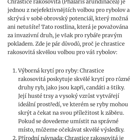
Chrastice rakosovitá (Phalaris arundinacea) je
‍jednou z nejefektivnějších volbou pro ‍rybolov a
skrývá v sobě obrovský potenciál, ‌který‌ možná
ani netušíte! Tato rostlina, která je ⁣považována
za invazivní druh, je však pro rybáře pravým
pokladem. Zde je pár důvodů, proč je ⁤chrastice
⁢rakosovitá skvělou volbou pro váš‍ rybolov:
Výborná krytí pro ryby: Chrastice
rakosovitá poskytuje skvělé krytí pro různé
druhy ryb, jako jsou kapři, candáti a štiky.
Její husté trsy a vysoký vzrůst vytvářejí
ideální prostředí, ve kterém se ryby mohou
skrýt a čekat na svou příležitost k záběru.
Pokud se dovedeme umístit na správné
místo, můžeme očekávat skvělé výsledky.
Přírodní návnada:⁢ Chrastice rakosovitá je