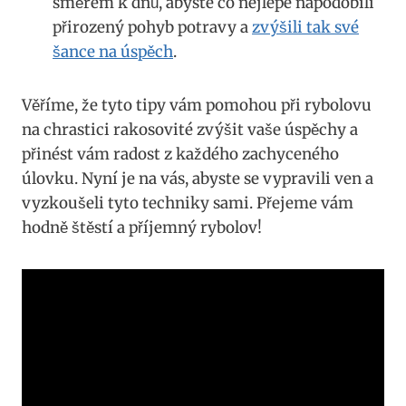
směrem k dnů, abyste co⁣ nejlépe napodobili
přirozený​ pohyb potravy a
zvýšili⁣ tak své
šance na úspěch
.
Věříme, že tyto tipy vám pomohou při rybolovu
na chrastici rakosovité⁤ zvýšit vaše úspěchy ⁣a
přinést vám radost‍ z každého zachyceného
úlovku. Nyní ‌je na vás, abyste se vypravili ven a
vyzkoušeli​ tyto techniky sami. Přejeme vám
hodně štěstí a příjemný rybolov!