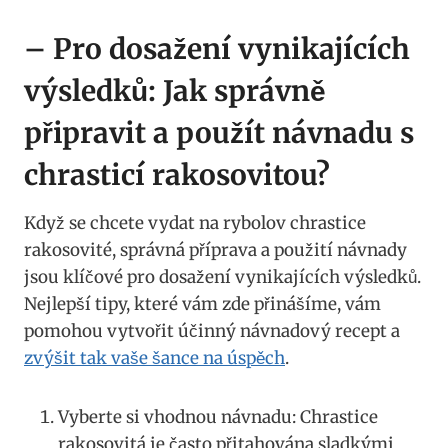
– Pro dosažení vynikajících
výsledků: Jak správně
připravit a použít návnadu s
chrasticí ​rakosovitou?
Když se chcete vydat na ‍rybolov chrastice
rakosovité, správná příprava a použití ‌návnady
jsou klíčové pro dosažení vynikajících ‍výsledků.
Nejlepší tipy, které vám zde přinášíme,‍ vám
pomohou vytvořit​ účinný⁤ návnadový recept a
zvýšit tak vaše ‌šance na úspěch
.
Vyberte si vhodnou návnadu: Chrastice
rakosovitá ​je ⁣často přitahována​ sladkými