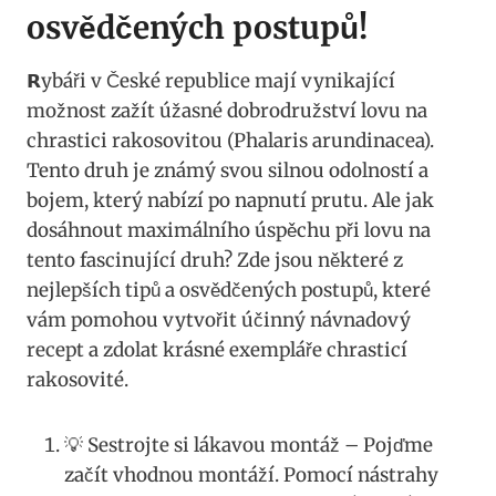
osvědčených​ postupů!
𝗥ybáři v České republice mají ⁢vynikající
možnost ⁢zažít úžasné⁤ dobrodružství lovu ⁢na
chrastici rakosovitou (Phalaris arundinacea).
Tento druh ⁣je známý svou silnou odolností a
bojem, ⁣který nabízí po napnutí prutu. Ale jak
dosáhnout maximálního úspěchu při lovu na
tento fascinující druh? Zde jsou některé z
nejlepších tipů a osvědčených postupů, které
vám pomohou ⁣vytvořit účinný návnadový
recept a zdolat krásné exempláře chrasticí‌
rakosovité.
💡 Sestrojte si lákavou montáž ​– Pojďme
začít ‌vhodnou montáží. ⁤Pomocí nástrahy