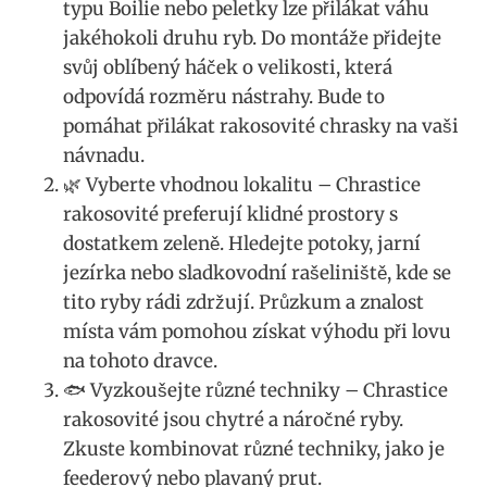
typu​ Boilie nebo⁤ peletky lze⁣ přilákat váhu
jakéhokoli druhu‌ ryb. Do montáže přidejte
svůj oblíbený háček o‌ velikosti, která
odpovídá​ rozměru nástrahy. Bude to
pomáhat přilákat⁣ rakosovité chrasky na vaši
návnadu.
🌿 Vyberte vhodnou lokalitu – Chrastice
rakosovité preferují klidné prostory s
dostatkem zeleně. ​Hledejte potoky, jarní
jezírka nebo sladkovodní⁣ rašeliniště, kde se
tito ryby rádi zdržují. Průzkum a znalost
místa vám pomohou získat výhodu při lovu
na tohoto dravce.
🐟⁤ Vyzkoušejte různé techniky – Chrastice
rakosovité jsou chytré a náročné ​ryby.
Zkuste kombinovat různé techniky, jako je
feederový nebo ‍plavaný prut. ​