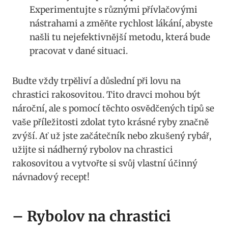
Experimentujte s různými přívlačovými
nástrahami a změňte rychlost ​lákání, abyste
našli tu nejefektivnější metodu, která bude
pracovat v dané situaci.
Budte vždy trpěliví a důslední při ⁣lovu na
chrastici rakosovitou. Tito⁣ dravci mohou ⁣být
⁤nároční, ​ale s ⁣pomocí​ těchto osvědčených tipů se‌
vaše příležitosti zdolat tyto krásné ryby značně
zvýší. Ať už jste začátečník nebo zkušený rybář,
⁣užijte si‍ nádherný rybolov ‍na ‌chrastici
rakosovitou a vytvořte si⁤ svůj vlastní účinný
‍návnadový recept!
– Rybolov ​na chrastici​