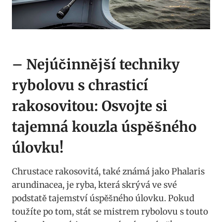
– Nejúčinnější techniky
rybolovu⁣ s chrasticí
⁢rakosovitou: Osvojte si⁢
tajemná kouzla ⁣úspěšného
úlovku!
Chrustace rakosovitá,‍ také známá jako ‍Phalaris
arundinacea, je ryba,⁢ která skrývá ve své
podstatě tajemství​ úspěšného úlovku. Pokud⁣
toužíte po tom, stát se mistrem rybolovu ⁢s touto