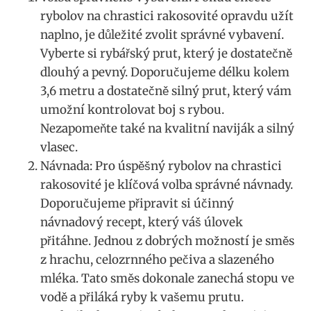
rybolov na⁣ chrastici rakosovité opravdu užít
naplno, je důležité zvolit správné vybavení.
Vyberte si rybářský prut, který je dostatečně
dlouhý a pevný. Doporučujeme délku‍ kolem
3,6 metru​ a dostatečně ‍silný prut,​ který vám
umožní⁢ kontrolovat boj ​s rybou.
Nezapomeňte také na kvalitní naviják a‍ silný
vlasec.
Návnada: Pro úspěšný rybolov na chrastici
rakosovité ​je ⁢klíčová volba správné návnady.⁣
Doporučujeme připravit‍ si​ účinný
návnadový recept, který váš​ úlovek
přitáhne.‍ Jednou z dobrých možností je směs
z​ hrachu, celozrnného pečiva a slazeného
mléka. Tato směs dokonale zanechá stopu ve‍
vodě a přiláká ryby ⁢k vašemu prutu.