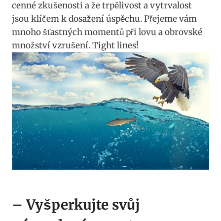
cenné zkušenosti a‍ že trpělivost a ​vytrvalost
⁣jsou ⁢klíčem k dosažení úspěchu. Přejeme vám
mnoho šťastných momentů ⁤při​ lovu a obrovské​
množství vzrušení. Tight lines!
– Vyšperkujte svůj‍