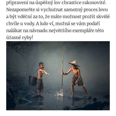
připraveni na úspěšný lov chrastice⁢ rakosovité.
Nezapomeňte si vychutnat samotný proces lovu
a‌ být vděční za to, že ⁣máte možnost prožít skvělé
chvíle u vody. A ⁢kdo ví, možná se vám podaří‌
nalákat na návnadu největšího exempláře této
úžasné ryby!