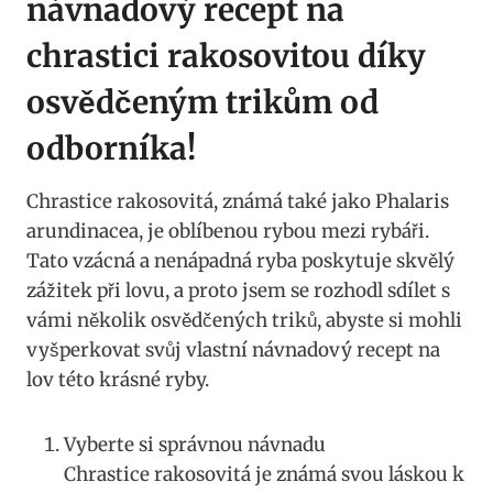
návnadový recept⁤ na
chrastici rakosovitou⁤ díky
osvědčeným trikům od
odborníka!
Chrastice⁣ rakosovitá, známá také jako Phalaris
arundinacea, je oblíbenou rybou mezi rybáři.
Tato vzácná a nenápadná ryba poskytuje skvělý
zážitek při lovu,⁢ a proto jsem se rozhodl sdílet⁤ s
vámi několik osvědčených triků, abyste si‍ mohli
vyšperkovat⁤ svůj vlastní​ návnadový recept ⁤na
lov této krásné ryby.
Vyberte si správnou návnadu
Chrastice‌ rakosovitá je známá svou láskou k