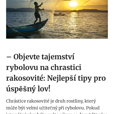
– Objevte tajemství
rybolovu na⁤ chrastici
rakosovité:​ Nejlepší tipy pro
úspěšný lov!
Chrástice rakosovité je ‍druh rostliny, který
může být velmi užitečný při rybolovu.⁣ Pokud ​