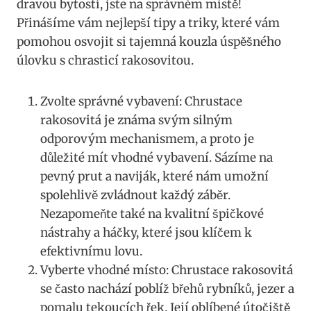
dravou bytostí, jste na správném místě!
Přinášíme vám nejlepší tipy a triky, které vám
pomohou osvojit si tajemná kouzla úspěšného⁢
úlovku s chrasticí⁢ rakosovitou.
Zvolte správné vybavení: Chrustace
rakosovitá je⁣ známa svým silným
odporovým mechanismem, a proto je⁣
důležité mít vhodné vybavení. Sázíme ⁢na
pevný ⁣prut a naviják, které nám umožní
spolehlivě zvládnout každý záběr.
Nezapomeňte také ​na kvalitní špičkové
nástrahy a háčky, které jsou ​klíčem k
efektivnímu lovu.
Vyberte ‍vhodné​ místo: Chrustace ‌rakosovitá
se často nachází poblíž břehů rybníků, jezer a
pomalu tekoucích řek. Její oblíbené útočiště