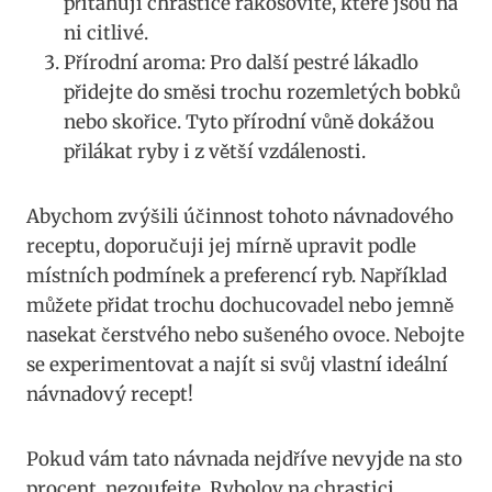
přitahují chrastice rakosovité, které jsou na
ni citlivé.
Přírodní aroma: Pro další pestré lákadlo
přidejte do směsi trochu‌ rozemletých bobků
nebo ⁣skořice. Tyto ​přírodní vůně dokážou
přilákat ryby i z větší vzdálenosti.
Abychom zvýšili účinnost tohoto návnadového‌
receptu, doporučuji jej mírně upravit podle
místních podmínek a ‍preferencí ryb. Například
⁢můžete přidat trochu dochucovadel nebo jemně
nasekat čerstvého nebo sušeného ovoce.​ Nebojte
se experimentovat a najít si svůj vlastní ideální⁢
návnadový recept!
Pokud ‍vám tato návnada ‍nejdříve nevyjde na sto
procent,‌ nezoufejte. Rybolov⁢ na chrastici