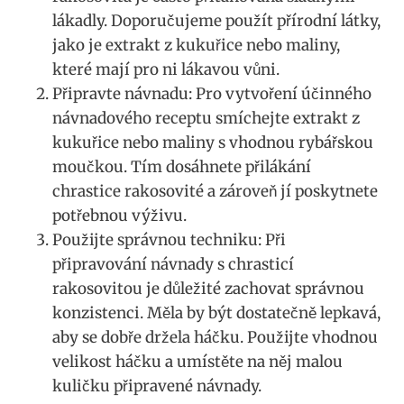
lákadly. Doporučujeme použít přírodní látky,
‌jako je extrakt z kukuřice nebo maliny,
které mají pro ni⁤ lákavou vůni.
Připravte návnadu: Pro vytvoření účinného
návnadového receptu ​smíchejte extrakt z
kukuřice nebo maliny s vhodnou rybářskou
moučkou. Tím dosáhnete přilákání
chrastice rakosovité a zároveň​ jí poskytnete
potřebnou výživu.
Použijte⁢ správnou techniku: Při
připravování ‍návnady s chrasticí
rakosovitou ‍je důležité⁤ zachovat správnou
konzistenci.​ Měla by být dostatečně lepkavá,‌
aby se dobře držela háčku. ​Použijte vhodnou
velikost háčku a umístěte na něj malou
kuličku‍ připravené návnady.