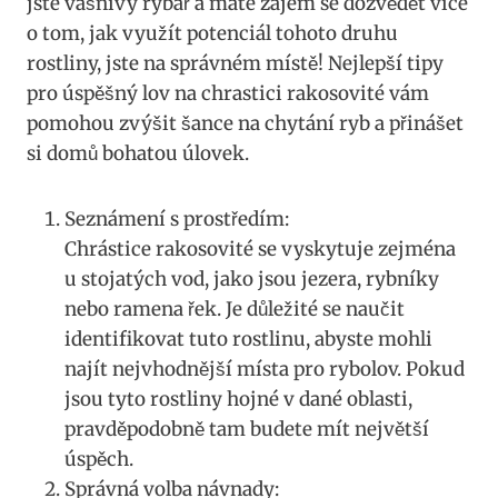
jste ⁢vášnivý rybář a máte⁣ zájem se dozvědět více
o tom, jak využít⁤ potenciál tohoto druhu⁢
rostliny,⁤ jste na správném místě! Nejlepší tipy
pro úspěšný lov na chrastici rakosovité vám
pomohou zvýšit šance​ na ​chytání ryb a přinášet
si domů bohatou úlovek.
Seznámení s prostředím:
Chrástice rakosovité se vyskytuje zejména‍
u stojatých vod, jako jsou⁣ jezera, rybníky
nebo ramena řek. Je ‍důležité se naučit
identifikovat tuto ⁤rostlinu, abyste‌ mohli
najít‌ nejvhodnější místa pro rybolov. ⁣Pokud
jsou‍ tyto rostliny hojné v dané oblasti,
pravděpodobně‌ tam budete mít největší
úspěch.
Správná volba návnady: