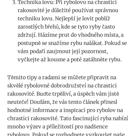
Technika lovu: Při‍ rybolovu na chrastici
rakosovité je důležité⁤ používat ‌správnou
techniku lovu. Nejlepší je lovit‌ poblíž
zarostlých břehů, kde se tyto ryby často⁤
zdržují. Házíme prut do vhodného místa, a⁣
postupně se snažíme rybu nalákat. Pokud se
vám podaří zaujmout její ⁣pozornost,
vyčkejte až ⁣kousne a poté zatáhněte rybu.
Těmito tipy a radami se můžete připravit na
skvělé rybolovné dobrodružství na ⁢chrastici
rakosovité. Buďte trpěliví, a úspěch vám jistě
neuteče! Doufám, že vás tento článek přinesl
hodnotné informace⁣ a inspiraci pro rybolov⁢ na
chrastici rakosovité. Tato fascinující⁤ ryba nabízí
mnoho výzev a příležitostí ⁣pro nadšence
rybolovu. Pokud se rozhodnete⁤ vyzkoušet naše