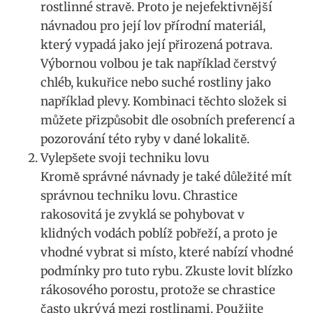
rostlinné stravě. Proto je nejefektivnější
návnadou pro její lov přírodní materiál,
který vypadá jako ‍její přirozená potrava.​
Výbornou volbou ​je tak například čerstvý
chléb, ‍kukuřice nebo suché ‌rostliny jako
‍například plevy. ⁢Kombinaci⁤ těchto složek⁢ si
můžete přizpůsobit dle osobních preferencí a
pozorování​ této ryby v ​dané lokalitě.
Vylepšete svoji techniku lovu
Kromě správné návnady je také důležité mít
správnou techniku lovu. Chrastice
rakosovitá je zvyklá ​se pohybovat v⁣
klidných vodách poblíž pobřeží, a proto ​je
vhodné vybrat si místo, které​ nabízí vhodné⁢
podmínky pro tuto rybu. Zkuste lovit ​blízko
rákosového⁢ porostu, protože​ se⁤ chrastice
často​ ukrývá mezi rostlinami. Použijte