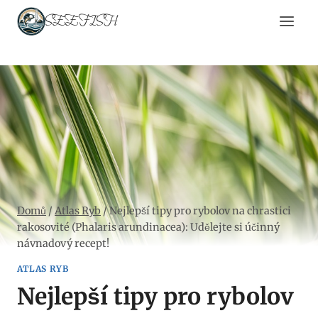
Přeskočit
SEEFISH
na
obsah
Domů
/
Atlas Ryb
/
Nejlepší tipy pro rybolov na chrastici
rakosovité (Phalaris arundinacea): Udělejte si účinný
návnadový recept!
ATLAS RYB
Nejlepší tipy pro rybolov