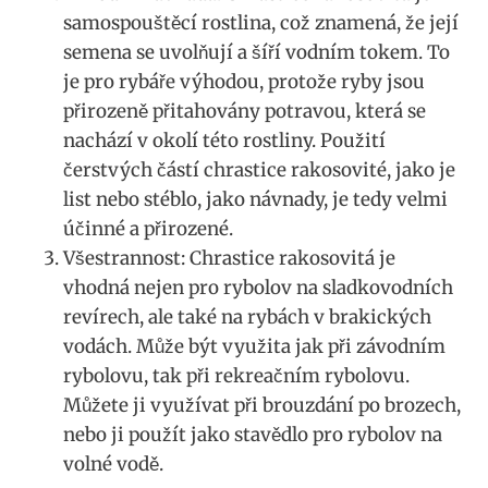
samospouštěcí ​rostlina,​ což znamená, že její
semena se uvolňují a šíří vodním⁤ tokem. To
je pro rybáře výhodou, protože ryby‌ jsou
přirozeně ⁤přitahovány potravou, která ⁢se
nachází v okolí této rostliny. Použití
‍čerstvých částí chrastice rakosovité, jako je
list nebo ‍stéblo, jako návnady,⁢ je‌ tedy velmi
účinné a přirozené.
Všestrannost: Chrastice rakosovitá je
vhodná nejen pro rybolov na sladkovodních
revírech, ale také na rybách v brakických
⁢vodách. Může být ⁤využita⁢ jak při závodním ​
rybolovu, tak při rekreačním rybolovu.
Můžete ji využívat při ‌brouzdání po brozech,
nebo ji​ použít jako stavědlo pro ⁤rybolov na
volné ​vodě.