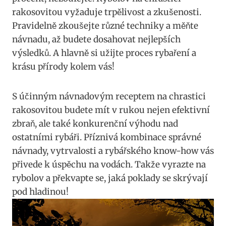
rakosovitou vyžaduje trpělivost a ​zkušenosti.
Pravidelně zkoušejte různé ⁣techniky⁤ a měňte
návnadu, až budete dosahovat ⁣nejlepších
výsledků.⁣ A hlavně⁢ si užijte proces⁤ rybaření a
krásu přírody kolem⁤ vás!
S‍ účinným návnadovým⁤ receptem na chrastici
rakosovitou budete mít v rukou nejen efektivní
zbraň, ale také konkurenční výhodu nad
ostatními⁣ rybáři. Příznivá kombinace správné
návnady, vytrvalosti a rybářského know-how ⁢vás
přivede k úspěchu na ⁤vodách. Takže vyrazte na
rybolov a překvapte se, jaká⁢ poklady se skrývají
pod hladinou!