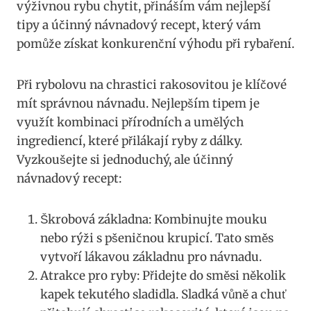
výživnou rybu ⁢chytit, přináším‍ vám nejlepší
tipy a účinný návnadový recept, který vám
pomůže⁣ získat konkurenční ‌výhodu při rybaření.
Při ​rybolovu na ‌chrastici rakosovitou‍ je klíčové⁤
mít správnou návnadu. Nejlepším tipem je
využít kombinaci ‍přírodních a umělých
ingrediencí, které přilákají ryby z ⁤dálky.
Vyzkoušejte si jednoduchý, ale účinný
⁣návnadový recept:‍
Škrobová základna: ⁣Kombinujte mouku
nebo rýži s pšeničnou krupicí. Tato směs
vytvoří lákavou základnu⁢ pro návnadu.
Atrakce⁣ pro ryby: Přidejte do směsi několik
kapek tekutého sladidla. Sladká vůně a chuť