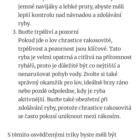
jemné navijáky⁤ a lehké pruty, abyste měli
lepší kontrolu nad návnadou a zdolávání
ryby.
Buďte trpěliví a pozorní
Pokud jde​ o lov chrastice rakosovité,
trpělivost a pozornost jsou klíčové. Tato
ryba je⁢ velmi opatrná a citlivá na ​přítomnost
rybářů,‍ proto je důležité být co ‍nejtišší a
nenarušovat pohyb vody. Zvolte si také
správný okamžik pro lov, ideálně brzy ráno
nebo pozdě odpoledne, kdy je ryba
aktivnější. Buďte také ⁤obezřetní při
zdolávání ryby, protože ‍chrastice rakosovitá
se často pokusí uniknout mezi rákosím.
S těmito⁣ osvědčenými triky​ byste měli být