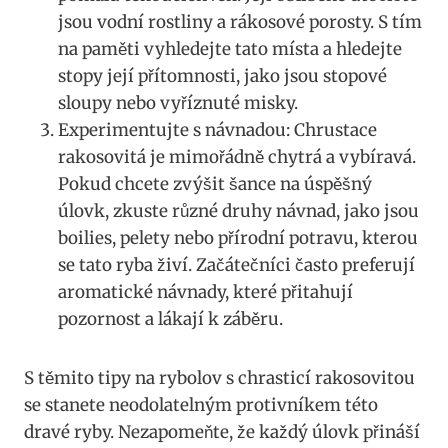
jsou vodní rostliny ⁣a rákosové porosty. S tím
na​ paměti vyhledejte tato místa a hledejte
stopy její přítomnosti, jako jsou stopové
sloupy nebo vyříznuté misky.
Experimentujte ⁣s návnadou: Chrustace
rakosovitá‍ je mimořádně chytrá a vybíravá.
Pokud chcete zvýšit šance na​ úspěšný
úlovk, zkuste různé ⁢druhy návnad,⁣ jako jsou
boilies, pelety nebo přírodní potravu, kterou
se tato​ ryba živí. ​Začátečníci ‌často preferují
aromatické návnady, které přitahují
pozornost a lákají k záběru.
S těmito ​tipy na rybolov s⁣ chrasticí rakosovitou‍
se ⁢stanete neodolatelným protivníkem této
dravé ryby. Nezapomeňte, že každý úlovk přináší