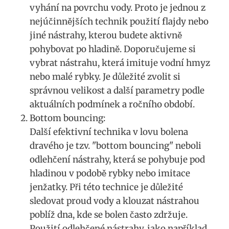
vyhání na povrchu vody. Proto je jednou ‌z
nejúčinnějších technik použití flajdy nebo
jiné nástrahy, kterou budete aktivně
pohybovat⁣ po hladině. Doporučujeme si
vybrat nástrahu, která imituje vodní hmyz
nebo malé rybky. Je důležité zvolit si
správnou velikost a další parametry podle
aktuálních podmínek a ročního období.
Bottom bouncing:
Další efektivní technika v lovu bolena
dravého je tzv. "bottom‌ bouncing" neboli
odlehčení nástrahy, která se pohybuje pod
hladinou v podobě rybky‌ nebo imitace
jenžatky. Při této technice‌ je důležité
sledovat proud vody a klouzat nástrahou
poblíž dna, kde ​se ​bolen často zdržuje.⁢
Použití odlehčené nástrahy, jako například