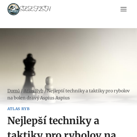
Přeskočit
SEEFISH
na
obsah
Domů
/
Atlas Ryb
/
Nejlepší techniky a taktiky pro rybolov
na bolen dravý Aspius Aspius
ATLAS RYB
Nejlepší techniky a
taktiky pro rybolov na