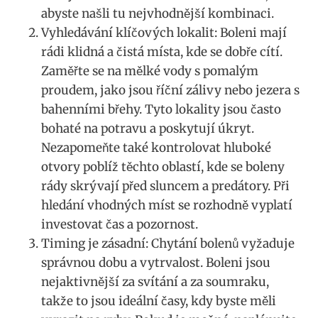
abyste našli tu nejvhodnější kombinaci.
Vyhledávání klíčových lokalit: ‍Boleni mají
rádi klidná a čistá‌ místa,⁤ kde se ‍dobře cítí.
Zaměřte se na mělké ​vody s pomalým
proudem, jako jsou říční zálivy nebo jezera s
bahenními břehy. Tyto lokality jsou často
⁣bohaté na potravu a poskytují úkryt.
Nezapomeňte také kontrolovat hluboké
otvory poblíž těchto oblastí, kde se boleny
rády skrývají‌ před sluncem a⁢ predátory. Při
hledání vhodných míst se rozhodně vyplatí
investovat čas a pozornost.
Timing je‌ zásadní: Chytání bolenů vyžaduje
správnou⁣ dobu a vytrvalost. Boleni jsou
nejaktivnější za svítání a za soumraku,
takže to jsou ideální ⁤časy, kdy byste měli