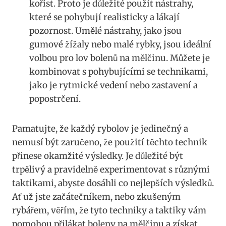
kořist. Proto je důležité použít⁣ nástrahy,
které ⁣se pohybují realisticky a ‍lákají
pozornost. Umělé nástrahy, jako jsou
gumové žížaly nebo malé rybky, jsou ideální⁤
volbou ⁤pro lov bolenů na mělčinu. Můžete je
kombinovat ‌s pohybujícími se⁤ technikami,
jako je rytmické vedení nebo zastavení a
popostrčení.
Pamatujte, že každý rybolov je jedinečný a
nemusí být zaručeno, že použití těchto technik
přinese okamžité výsledky. Je důležité být
trpělivý a pravidelně experimentovat s různými
taktikami, abyste dosáhli co nejlepších výsledků.
Ať ‍už​ jste začátečníkem, nebo zkušeným
rybářem, věřím, že tyto techniky a taktiky vám
pomohou přilákat boleny na mělčinu a získat