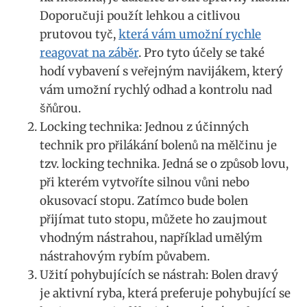
Doporučuji ⁣použít ​lehkou a citlivou
prutovou tyč,
která vám ⁣umožní ⁢rychle
reagovat na záběr
. Pro⁢ tyto‍ účely‍ se⁤ také ​
hodí vybavení s veřejným navijákem, který
vám umožní rychlý odhad a kontrolu ‍nad
šňůrou.
Locking technika: Jednou z účinných
technik pro přilákání bolenů na mělčinu je
tzv. locking technika. Jedná se o způsob lovu,
při kterém vytvoříte silnou vůni nebo
okusovací‌ stopu. Zatímco bude bolen
přijímat tuto stopu, můžete ho zaujmout
vhodným nástrahou, ‍například umělým
nástrahovým rybím půvabem.
Užití pohybujících se nástrah: Bolen dravý
je aktivní ryba, která preferuje pohybující ‌se