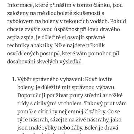
Informace, které přináším‌ v tomto⁤ článku, jsou
založeny na mé dlouholeté zkušenosti s
rybolovem na boleny v tekoucích vodách. Pokud
chcete⁢ zvýšit svou úspěšnost při lovu dravého
aspia aspia, je důležité ‍si osvojit správné
techniky a taktiky. Níže najdete několik
osvědčených postupů, které vám pomohou při
dosahování skvělých výsledků.
Výběr správného vybavení: Když lovíte
boleny, je důležité mít správnou výbavu.
Doporučuji používat pruty střední až těžké‍
třídy⁤ s citlivými vrcholem. Takový⁢ prut vám
pomůže cítit i ty nejjemnější záběry. Co se
týče​ nástrah, sázejte na živé nástrahy, jako
jsou malé rybky nebo žáby. Boleň je dravá