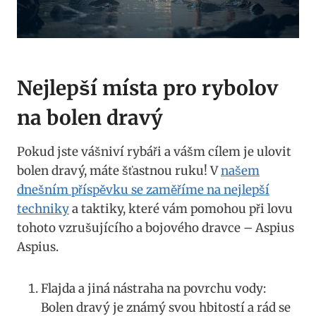
Nejlepší místa pro rybolov‍
na bolen ‌dravý
Pokud jste vášniví rybáři a vášm cílem je ulovit
bolen dravý, máte šťastnou ruku! V
našem
dnešním příspěvku se zaměříme na nejlepší
techniky
a taktiky,​ které vám pomohou při lovu
tohoto vzrušujícího a bojového dravce – Aspius‍
Aspius.
Flajda a jiná nástraha ‍na povrchu vody:
Bolen‌ dravý je známý svou hbitostí a rád⁤ se