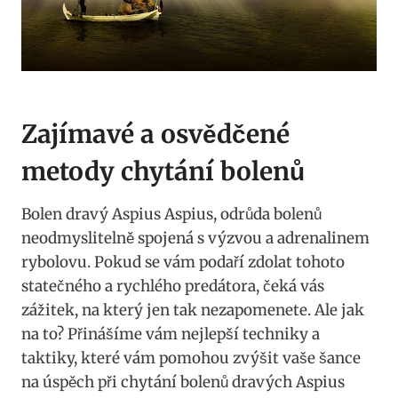
Zajímavé a osvědčené
metody chytání bolenů
Bolen dravý ⁢Aspius Aspius, odrůda bolenů
neodmyslitelně ​spojená s výzvou a adrenalinem‌
rybolovu. Pokud se vám podaří ‌zdolat tohoto
statečného a rychlého predátora,⁢ čeká vás
zážitek, na který jen tak nezapomenete. Ale jak
na to? Přinášíme vám nejlepší techniky a
‍taktiky, ⁢které vám pomohou zvýšit vaše šance
na úspěch⁣ při chytání bolenů dravých Aspius