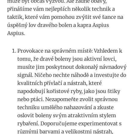
může být občas výzvou. Ale žádné obavy,
přinášíme vám ‌nejlepších několik technik a
taktik, které ​vám pomohou ⁢zvýšit své šance na
úspěšný lov dravého bolen a kapra Aspius
Aspius.
Provokace na správném místě: Vzhledem​ k
tomu, ⁤že dravé boleny jsou aktivní lovci,
musíte jim poskytnout dokonalý návnadový
signál. Ničeho nechte náhodě a investujte do
kvalitních přívlačí a nástrah, ‍které
napodobují kořistové ryby, jako jsou štiky
nebo ptáci. Nezapomeňte zvolit správnou
techniku umělého nahazování⁤ a zkuste
oslovit boleny svým atraktivním ⁢stylem
rybaření. Doporučujeme‌ experimentovat s⁣
různými barvami‍ a velikostmi nástrah,