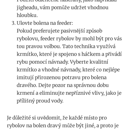
jigheadu, vám pomůže udržet vhodnou‍
hloubku.
Ulovte bolena na feeder:
Pokud preferujete pasivnější způsob
rybolovu,⁣ feeder rybolov by ‍mohl být pro​ vás
⁢tou pravou volbou. Tato technika využívá
krmítko, které je⁢ spojeno s háčkem a přivádí
rybu pomocí návnady. Vyberte⁣ kvalitní
krmítko a vhodné návnady, které co nejlépe
imitují ‌přirozenou potravu pro bolena
dravého.⁣ Dejte ‍pozor na správnou dobu
krmení a eliminujte nepříznivé​ vlivy, jako je
přílišný proud vody.
Je důležité si ‍uvědomit, že každé‍ místo pro
rybolov na bolen dravý může být jiné, a proto⁤ je