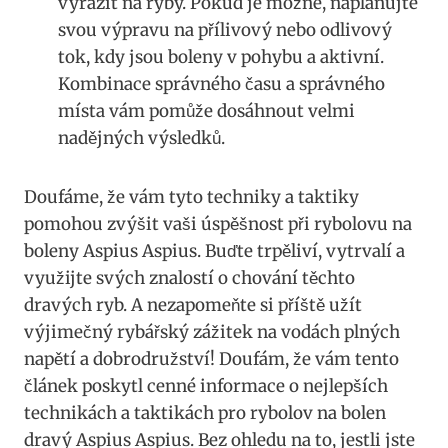
‌vyrazit na ryby. Pokud je možné, naplánujte
svou výpravu ⁤na přílivový nebo odlivový
tok, kdy jsou boleny⁤ v pohybu a aktivní.
Kombinace správného času ‍a správného⁤
místa vám pomůže dosáhnout velmi⁣
nadějných výsledků.
Doufáme,⁣ že vám tyto techniky a taktiky
pomohou zvýšit vaši úspěšnost při rybolovu na‍
boleny Aspius Aspius. Buďte trpěliví, vytrvalí a
využijte svých znalostí o chování ‍těchto
⁤dravých ryb. A nezapomeňte si příště užít
výjimečný⁤ rybářský zážitek na vodách plných
napětí a dobrodružství! Doufám, že vám ⁣tento
článek poskytl cenné informace o nejlepších
technikách a taktikách pro rybolov na bolen
dravý ⁢Aspius Aspius.‍ Bez ohledu na to, ‍jestli jste