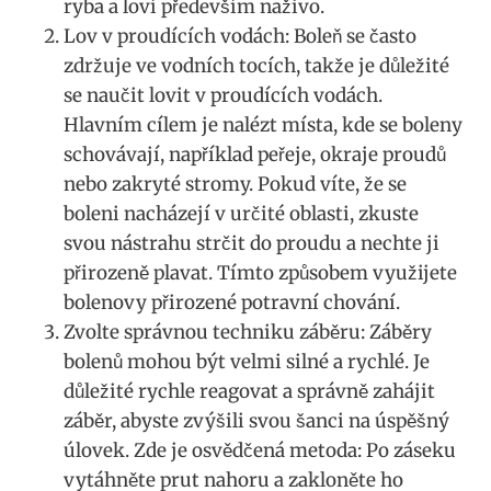
ryba ‍a loví ⁢především naživo.
Lov v proudících vodách: Boleň se často
zdržuje ve vodních tocích, takže je⁢ důležité
se naučit lovit ​v proudících vodách.
Hlavním cílem je nalézt místa, kde se boleny
schovávají, například peřeje, okraje proudů
nebo zakryté stromy. Pokud víte, že se
boleni nacházejí v určité oblasti, zkuste
⁤svou nástrahu strčit do proudu a nechte⁣ ji
přirozeně plavat. Tímto způsobem využijete
bolenovy přirozené potravní chování.
Zvolte správnou techniku záběru: Záběry
bolenů mohou být velmi silné a rychlé. Je
důležité rychle reagovat⁢ a správně zahájit
záběr, abyste zvýšili ⁤svou šanci na úspěšný
úlovek. Zde je osvědčená metoda: Po záseku
‌vytáhněte prut nahoru a zakloněte ho