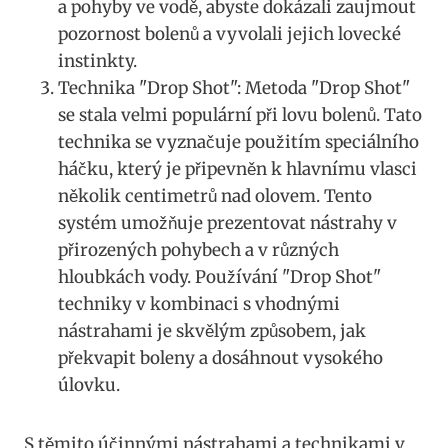
a pohyby ‍ve vodě, abyste ‌dokázali zaujmout
pozornost bolenů a vyvolali jejich lovecké
⁢instinkty.
Technika "Drop Shot": Metoda "Drop Shot"
se stala velmi populární ‍při lovu bolenů. Tato
technika se vyznačuje​ použitím speciálního
háčku, který je‍ připevněn k hlavnímu vlasci⁢
několik centimetrů nad olovem. Tento
systém umožňuje‌ prezentovat nástrahy v
přirozených pohybech a v ‍různých
⁤hloubkách vody. Používání​ "Drop Shot"
techniky v ​kombinaci s vhodnými
⁢nástrahami je​ skvělým způsobem, jak
překvapit boleny a dosáhnout vysokého‌
úlovku.
S těmito účinnými nástrahami a technikami v