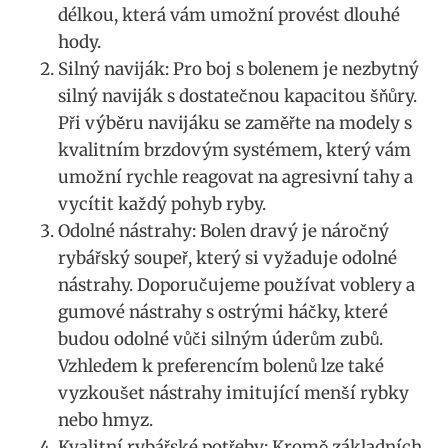
délkou, která vám umožní provést dlouhé
hody.
Silný naviják: Pro‍ boj s bolenem je⁣ nezbytný
silný naviják s dostatečnou kapacitou šňůry.⁣
Při výběru navijáku​ se zaměřte na modely s
kvalitním brzdovým systémem,⁢ který vám
umožní rychle reagovat ⁣na agresivní tahy a
‌vycítit každý ‌pohyb ryby.
Odolné nástrahy: Bolen‌ dravý je náročný
rybářský soupeř, který si ‍vyžaduje odolné
nástrahy. Doporučujeme používat voblery a
gumové nástrahy s ostrými háčky, které
budou odolné vůči⁤ silným úderům zubů.
Vzhledem k preferencím bolenů lze také
vyzkoušet nástrahy ‌imitující menší rybky
nebo hmyz.
Kvalitní rybářské potřeby: Kromě základních