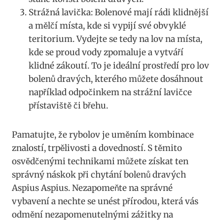
Strážná lavička: Bolenové mají rádi klidnější
a mělčí místa, kde si vypijí své obvyklé
teritorium. Vydejte se tedy na lov na místa,
kde se proud vody zpomaluje a vytváří
klidné zákoutí.⁢ To je ideální prostředí pro lov
bolenů dravých, kterého můžete dosáhnout
například odpočinkem na strážní lavičce
přístaviště či břehu.
Pamatujte, že rybolov je uměním kombinace
‌znalostí, trpělivosti a dovedností. S těmito
osvědčenými technikami⁤ můžete získat ⁤ten
správný náskok při chytání bolenů dravých
Aspius Aspius. Nezapomeňte na správné
vybavení a nechte se unést přírodou, která vás
odmění nezapomenutelnými zážitky⁤ na