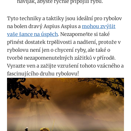
naviják, abyste rychle ‌připojili rybu.
Tyto techniky a taktiky jsou ideální pro rybolov
na bolen dravý Aspius Aspius a
mohou zvýšit
vaše šance na úspěch
. Nezapomeňte si také
přinést dostatek trpělivosti a nadšení, protože v
rybolovu není jen o chycení ryby, ⁣ale také o‌
tvorbě⁣ nezapomenutelných zážitků v přírodě.
Vyrazte ven a zažijte vzrušení tohoto vzácného a
fascinujícího druhu rybolovu!