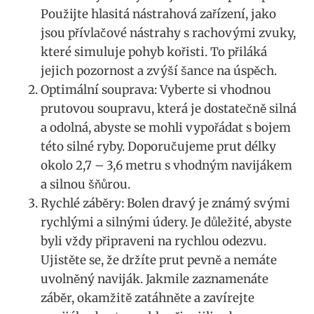
Použijte hlasitá nástrahová zařízení, jako
jsou přívlačové nástrahy s rachovými zvuky,
které ⁤simuluje ⁤pohyb ⁣kořisti. To přiláká
jejich pozornost a ⁤zvýší šance na úspěch.
Optimální ⁤souprava: Vyberte si vhodnou
prutovou soupravu,‌ která je dostatečně​ silná
a odolná, abyste​ se mohli vypořádat s bojem
této silné⁢ ryby. Doporučujeme prut⁣ délky
okolo 2,7 – ⁤3,6 metru s vhodným navijákem
a‍ silnou šňůrou.
Rychlé ⁢záběry: Bolen dravý je známý⁤ svými
rychlými a⁣ silnými údery. Je důležité, abyste
byli ⁢vždy připraveni na rychlou odezvu.
Ujistěte se, že držíte prut pevně a nemáte
uvolněný naviják.⁢ Jakmile zaznamenáte
záběr, okamžitě zatáhněte ⁣a zavírejte‌