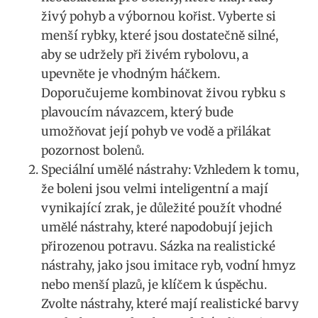
živý pohyb a výbornou kořist. Vyberte si
menší rybky, které jsou dostatečně silné,
aby se udržely ⁤při živém rybolovu, a
upevněte je vhodným háčkem.
Doporučujeme kombinovat ​živou rybku s
plavoucím návazcem, který bude
umožňovat její ⁣pohyb ve vodě a přilákat
pozornost bolenů.
Speciální umělé nástrahy: ⁢Vzhledem k tomu,
že boleni jsou velmi⁤ inteligentní a mají
⁣vynikající zrak, je důležité použít vhodné⁤
umělé nástrahy, které napodobují ⁢jejich
přirozenou potravu. Sázka na realistické
nástrahy, jako jsou imitace ryb, vodní hmyz
nebo‌ menší plazů, je klíčem k⁤ úspěchu.
Zvolte nástrahy, které mají realistické barvy‌