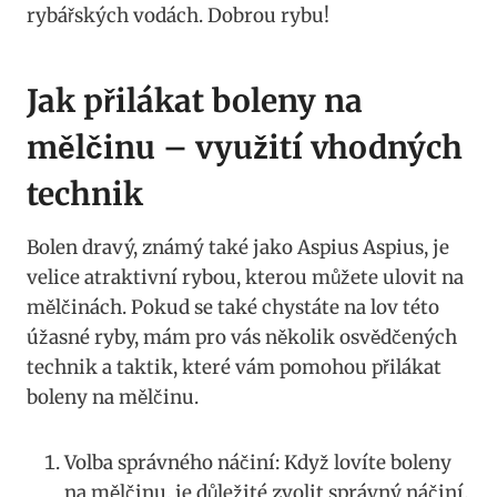
rybářských vodách. Dobrou rybu!
Jak⁤ přilákat boleny na
mělčinu – využití vhodných
technik
Bolen dravý, známý také jako Aspius Aspius, je⁢
velice atraktivní rybou, kterou můžete ulovit na
mělčinách. ‌Pokud ‍se také chystáte na lov této
úžasné⁢ ryby, mám pro ⁢vás několik osvědčených
technik a taktik, které vám pomohou přilákat
boleny na mělčinu.
Volba správného náčiní: Když lovíte boleny
na​ mělčinu, je důležité zvolit správný náčiní.