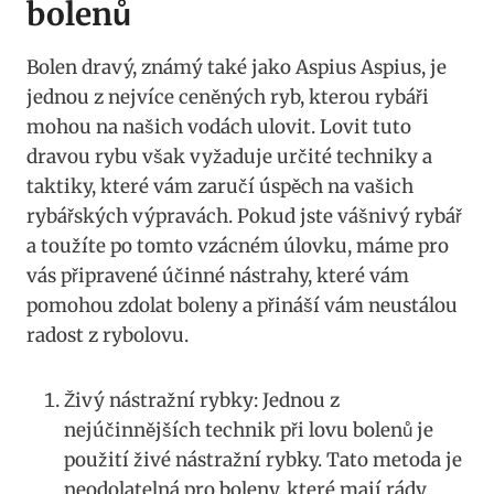
bolenů
Bolen dravý, známý také jako Aspius Aspius, je
jednou z nejvíce ceněných ryb, kterou‍ rybáři
‌mohou na našich vodách ulovit. Lovit tuto
dravou rybu však vyžaduje určité techniky a
taktiky, které vám zaručí úspěch ​na vašich
‌rybářských výpravách. Pokud jste vášnivý rybář
a toužíte po tomto vzácném úlovku, máme pro
vás ⁣připravené účinné nástrahy, které vám
pomohou zdolat boleny a přináší vám neustálou
radost z​ rybolovu.
Živý nástražní ⁣rybky: Jednou z
nejúčinnějších technik při lovu bolenů⁢ je
použití živé nástražní rybky. Tato metoda je
neodolatelná‌ pro boleny, které mají ⁣rády⁢