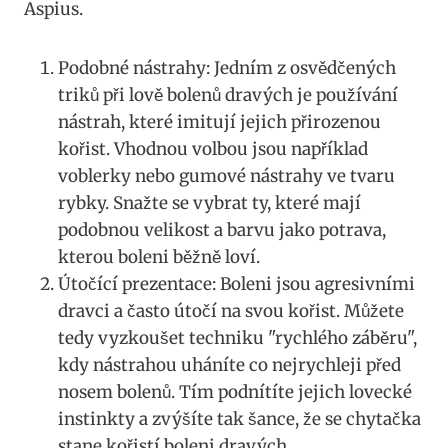
Aspius.
Podobné nástrahy: Jedním z osvědčených
triků⁤ při ⁤lově ⁢bolenů dravých je používání
nástrah, které imitují ⁤jejich‍ přirozenou
kořist. Vhodnou volbou jsou například
voblerky nebo gumové​ nástrahy ve tvaru
⁣rybky. Snažte se vybrat ⁣ty, které mají
podobnou velikost a barvu⁤ jako potrava,
kterou ⁤boleni běžně loví.
Útočící prezentace:⁣ Boleni jsou agresivními
dravci a často útočí na svou kořist. Můžete
tedy ‌vyzkoušet techniku "rychlého záběru",
kdy nástrahou uháníte co nejrychleji před
nosem bolenů.​ Tím podnítíte jejich lovecké
instinkty a zvýšíte tak šance, že se chytačka
stane‌ kořistí boleni dravých.