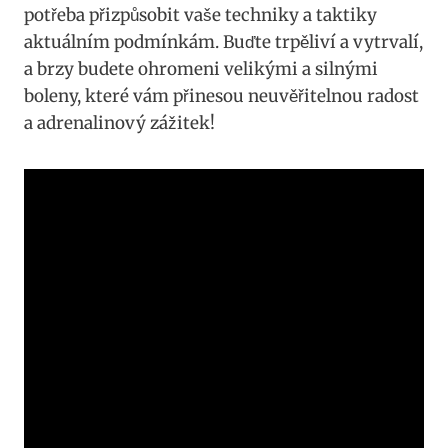
potřeba přizpůsobit vaše techniky a taktiky
aktuálním ⁢podmínkám. Buďte trpěliví a vytrvalí,
⁣a brzy budete ohromeni velikými a silnými
boleny, které vám přinesou neuvěřitelnou‌ radost
a adrenalinový zážitek!