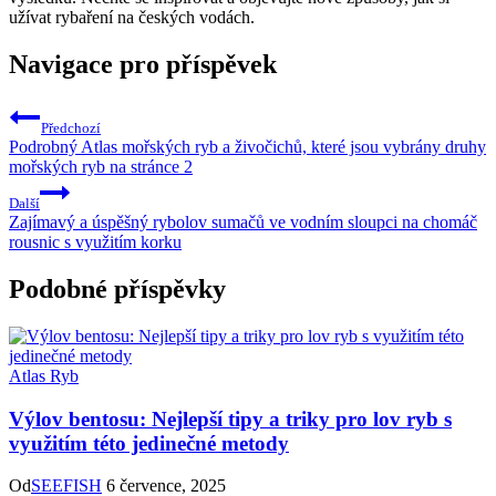
užívat rybaření⁣ na českých vodách.
Navigace pro příspěvek
Předchozí
Podrobný Atlas mořských ryb a živočichů, které jsou vybrány druhy
mořských ryb na stránce 2
Další
Zajímavý a úspěšný rybolov sumačů ve vodním sloupci na chomáč
rousnic s využitím korku
Podobné příspěvky
Atlas Ryb
Výlov bentosu: Nejlepší tipy a triky pro lov ryb s
využitím této jedinečné metody
Od
SEEFISH
6 července, 2025