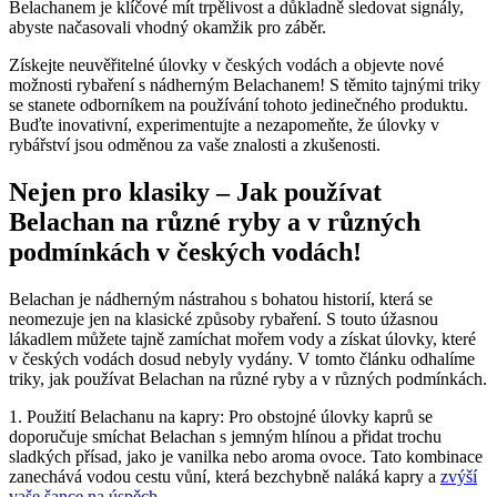
Belachanem‌ je klíčové mít trpělivost ​a důkladně sledovat signály,
abyste načasovali vhodný okamžik pro záběr.
Získejte neuvěřitelné úlovky v českých vodách ‌a objevte nové
možnosti rybaření s nádherným Belachanem! S těmito​ tajnými triky
se stanete‍ odborníkem na používání tohoto‌ jedinečného produktu.
Buďte inovativní, experimentujte‌ a nezapomeňte, že úlovky v
⁣rybářství jsou odměnou za vaše ⁢znalosti ‍a zkušenosti.
Nejen pro klasiky‌ – ⁢Jak používat
‍Belachan na různé ryby a ​v různých
podmínkách v českých vodách!
Belachan je nádherným nástrahou s bohatou historií, která se
⁢neomezuje ⁣jen na klasické způsoby ​rybaření. S​ touto úžasnou
lákadlem můžete tajně zamíchat mořem vody ⁣a získat úlovky, které
v českých vodách​ dosud nebyly vydány. V tomto ⁣článku odhalíme
triky, jak používat Belachan na ​různé ryby a v různých podmínkách.
1. ⁤Použití​ Belachanu na kapry: Pro ⁣obstojné úlovky kaprů se
doporučuje smíchat ​Belachan s jemným hlínou a ‍přidat trochu
sladkých ⁣přísad, jako je vanilka nebo⁣ aroma ovoce. Tato kombinace⁢
zanechává⁤ vodou cestu vůní, která bezchybně naláká kapry a
zvýší‌
vaše šance na úspěch
.