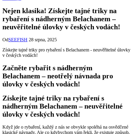
Nejen klasika! Získejte tajné triky na
rybaření s nádherným Belachanem –
neuvěřitelné úlovky v českých vodách!
Od
SEEFISH
28 srpna, 2025
Získejte tajné triky pro rybaření s ‍Belachanem -⁤ neuvěřitelné⁤ úlovky
v českých vodách!
Začněte rybařit⁢ s nádherným‌
Belachanem – neotřelý návnada pro
úlovky v českých vodách!
Získejte tajné triky na rybaření s⁢
nádherným‍ Belachanem – neuvěřitelné
úlovky v⁢ českých vodách!
Když jde o rybaření, každý z ⁣nás se obvykle spoléhá na osvědčené
klasické návnady. Ale⁣ co ⁣kdybychom⁤ vám ‍řekli, že existuje způsob,