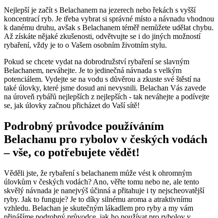
Nejlepší je začít s Belachanem na jezerech nebo řekách s vyšší
koncentrací ryb. Je třeba vybrat si správné místo a návnadu vhodnou⁣
k danému druhu, avšak s ‌Belachanem téměř nemůžete ⁣udělat⁤ chybu.
Až získáte nějaké zkušenosti, odvětvujte se i do jiných možností
rybaření, vždy je to o Vašem osobním⁢ životním stylu.
Pokud se chcete vydat na dobrodružství rybaření se slavným
⁤Belachanem, neváhejte. Je to ⁢jedinečná ⁤návnada s velkým
potenciálem.‍ Vydejte se na vodu s důvěrou a zkuste ‌své štěstí na‍
také úlovky, které jsme dosud ani nevysnili. Belachan Vás zavede‍
na​ úroveň rybářů nejlepších z nejlepších ​- tak neváhejte⁤ a ⁤podívejte
se, ⁣jak úlovky začnou přicházet do Vaší sítě!
Podrobný⁤ průvodce používáním
Belachanu​ pro ⁣rybolov v českých vodách
– vše, ⁣co potřebujete vědět!
Věděli jste, že rybaření s belachanem může vést⁢ k ohromným
úlovkům v českých vodách? Ano, věřte tomu ⁢nebo ne, ale tento
skvělý návnada ‌je nanejvýš účinná a přitahuje i ty nejscheovatější​
ryby. Jak to funguje? Je to díky silnému aroma⁢ a atraktivnímu
vzhledu. Belachan je skutečným lákadlem pro ryby a my vám
přinášíme ​podrobný ​průvodce, jak ho používat⁢ pro ‌rybolov v