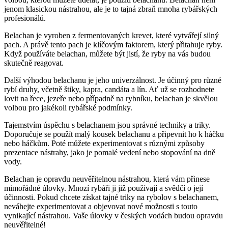
jenom klasickou nástrahou, ale je to tajná zbraň mnoha rybářských
profesionálů.
Belachan je vyroben z fermentovaných krevet, které vytvářejí silný
pach. A právě ‌tento pach je klíčovým​ faktorem, který přitahuje ryby.
Když⁤ používáte belachan, můžete být jistí, že ryby na vás budou⁣
skutečně ⁤reagovat.
Další výhodou belachanu ⁢je jeho univerzálnost. ‌Je ⁤účinný pro různé
rybí druhy,⁢ včetně štiky,‍ kapra, candáta a lín. Ať už se rozhodnete
lovit na⁢ řece, jezeře⁤ nebo případně na rybníku, ‌belachan je skvělou
volbou pro jakékoli rybářské podmínky.
Tajemstvím úspěchu s ‍belachanem jsou správné techniky a​ triky.‍
Doporučuje se použít malý kousek belachanu a připevnit ho k háčku
nebo háčkům. Poté můžete experimentovat s ⁢různými způsoby
prezentace ⁤nástrahy, jako je pomalé vedení ‌nebo stopování na dně
vody.
Belachan je opravdu neuvěřitelnou nástrahou, která vám přinese
mimořádné úlovky. Mnozí rybáři ji již používají a svědčí o⁢ její
účinnosti. Pokud chcete získat ⁣tajné⁢ triky na rybolov s belachanem,
neváhejte experimentovat a objevovat⁣ nové možnosti s touto
vynikající nástrahou.‌ Vaše úlovky v českých vodách budou ‌opravdu
neuvěřitelné!