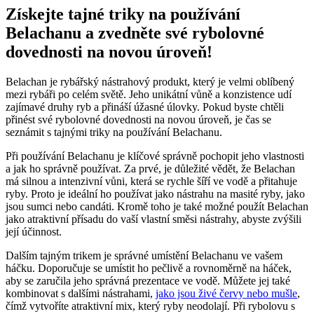
Získejte tajné⁢ triky na používání
Belachanu a zvedněte⁣ své rybolovné
dovednosti na novou úroveň!
Belachan ⁢je⁢ rybářský nástrahový produkt, který je velmi oblíbený
mezi rybáři po celém světě. Jeho‌ unikátní⁤ vůně a konzistence udí
zajímavé druhy ‍ryb a přináší úžasné ‌úlovky. Pokud byste chtěli
⁤přinést své rybolovné ⁤dovednosti na novou úroveň, je čas se
seznámit s ‌tajnými triky na používání⁤ Belachanu.
Při používání Belachanu je klíčové správně pochopit jeho vlastnosti
a ‍jak ho správně používat. Za prvé, je důležité‌ vědět, že Belachan
má silnou ‍a intenzivní vůni, která se rychle šíří ve​ vodě a přitahuje
ryby. Proto je ideální ho používat jako‍ nástrahu ​na masité ryby, jako
jsou ⁣sumci nebo candáti. Kromě toho je⁢ také možné použít Belachan
‌jako atraktivní přísadu do vaší vlastní směsi nástrahy, abyste‍ zvýšili
její účinnost.
Dalším tajným trikem je správné‌ umístění Belachanu ⁣ve vašem
háčku. ⁣Doporučuje se umístit ho pečlivě a rovnoměrně na háček,
aby se zaručila jeho správná prezentace ve vodě. Můžete jej také
‍kombinovat s dalšími nástrahami,
jako jsou živé červy nebo mušle
,
čímž vytvoříte atraktivní‌ mix, ‌který ​ryby neodolají. Při rybolovu s