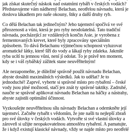
‌jak získat skutečný‌ náskok nad ostatními ‌rybáři v českých vodách?
Představujeme vám nádherný Belachan, neotřelou návnadu, která je
doslova lákadlem pro naše okouny, štiky a další druhy ryb.
Co dělá Belachan tak jedinečným? Jeho tajemství ‍spočívá ve své
přirozenosti a vůni, která ⁢je ​pro ryby neodolatelná. Tato tradiční
návnada, pocházející ze vzdálených končin Asie, je vyrobena z
fermentovaných krevet, které byly zpracovány speciálním
⁢způsobem. To dává Belachanu výjimečnou schopnost vyluzovat
⁤aromatické látky, které šíří do vody a lákají ryby zdaleka. Jakmile
ryba ucítí‍ tu jemnou vůni, není jí odolat. ‍To je právě⁣ ten moment, ​
kdy se i váš rybářský zážitek stane neuvěřitelným!
Ale nezapomeňte,‌ je důležité správně použít návnadu Belachan,
abyste⁣ dosáhli ⁤maximálních výsledků. Jak ⁤to udělat? Je to⁤
jednoduché! Zaprvé, vyberte si správné místo ‌pro ‍rybaření – české
vody jsou plné možností, stačí⁣ jen znát ty správné⁤ taktiky. Zadruhé,
naučte ‌se‌ správně aplikovat návnadu Belachan na‍ háčky a nástrahy,‍
abyste zajistili​ optimální účinnost.
Vyzkoušejte neuvěřitelnou sílu návnady Belachan a odemkněte její
tajemství.​ Začněte rybařit s vědomím, že jste našli tu nejlepší zbraň
pro⁢ své úlovky⁢ v českých vodách. Vytvořte ‌si své vlastní úlovky a
zároveň si ‌užijte‌ neopakovatelnou​ atmosféru rybaření. A pamatujte,
že i když existují klasické‍ návnady, vždy se ‌najde místo pro neotřelé