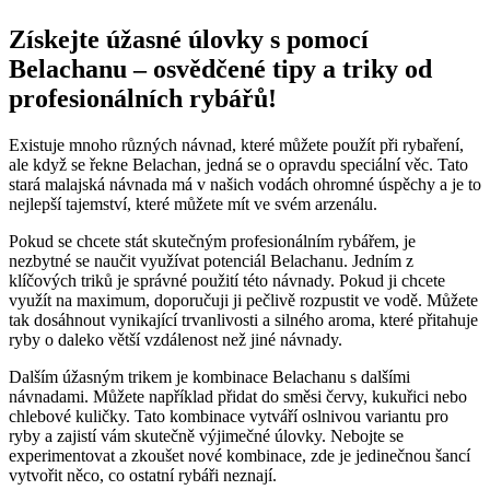
Získejte úžasné úlovky s pomocí
Belachanu – osvědčené tipy a triky od
profesionálních rybářů!
Existuje mnoho různých​ návnad, které můžete⁢ použít⁣ při rybaření,‍
ale‌ když se řekne ⁣Belachan, jedná se o opravdu speciální věc. ​Tato
stará malajská ​návnada má v našich vodách ohromné úspěchy a je to
nejlepší tajemství, které můžete mít ve svém ​arzenálu.
Pokud se chcete‌ stát skutečným profesionálním rybářem, je
nezbytné se naučit využívat potenciál Belachanu. Jedním ‍z
klíčových triků je‍ správné použití této návnady. ⁤Pokud ji chcete‌
využít na maximum, doporučuji ji pečlivě rozpustit ve vodě. Můžete
tak dosáhnout vynikající trvanlivosti a silného aroma, které přitahuje
ryby o daleko větší vzdálenost než jiné návnady.
Dalším‍ úžasným trikem je kombinace Belachanu s dalšími
návnadami. Můžete například přidat do směsi červy,⁢ kukuřici nebo⁢
chlebové kuličky. Tato ⁤kombinace vytváří oslnivou variantu pro
ryby a zajistí vám skutečně ​výjimečné úlovky. Nebojte se
experimentovat a zkoušet nové kombinace, zde je jedinečnou šancí
vytvořit něco, co⁢ ostatní rybáři neznají.