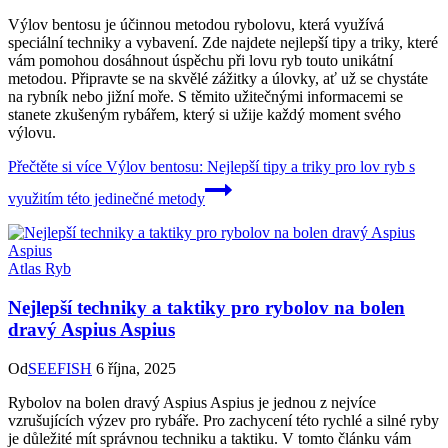
Výlov bentosu je účinnou metodou rybolovu, která využívá
speciální techniky a vybavení. Zde najdete nejlepší tipy a triky, které
vám pomohou dosáhnout úspěchu při lovu ryb touto unikátní
metodou. Připravte se na skvělé zážitky a úlovky, ať už se chystáte
na rybník nebo jižní moře. S těmito užitečnými informacemi se
stanete zkušeným rybářem, který si užije každý moment svého
výlovu.
Přečtěte si více
Výlov bentosu: Nejlepší tipy a triky pro lov ryb s
využitím této jedinečné metody
Atlas Ryb
Nejlepší techniky a taktiky pro rybolov na bolen
dravý Aspius Aspius
Od
SEEFISH
6 října, 2025
Rybolov na bolen dravý Aspius Aspius je jednou z nejvíce
vzrušujících výzev pro rybáře. Pro zachycení této rychlé a silné ryby
je důležité mít správnou techniku a taktiku. V tomto článku vám