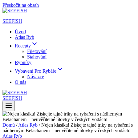
Přeskočit na obsah
SEEFISH
Úvod
Atlas Ryb
Recepty
Filetování
Stahování
Rybníky
Vybavení Pro Rybáře
Návazce
O nás
SEEFISH
Domů
/
Atlas Ryb
/
Nejen klasika! Získejte tajné triky na rybaření s
nádherným Belachanem – neuvěřitelné úlovky v českých vodách!
Atlas Ryb