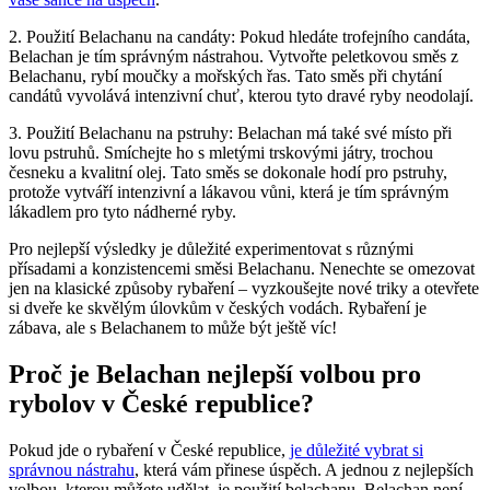
2. Použití Belachanu na candáty: Pokud hledáte trofejního candáta,
Belachan je ⁢tím ​správným nástrahou. Vytvořte peletkovou směs z
Belachanu, ⁤rybí moučky a mořských řas. Tato směs při chytání
candátů vyvolává intenzivní chuť, ‌kterou tyto dravé ryby neodolají.
3. Použití⁢ Belachanu na pstruhy: Belachan má také své místo při
lovu pstruhů.‍ Smíchejte ho ⁢s mletými trskovými játry, trochou
česneku a⁢ kvalitní olej. Tato směs se dokonale hodí pro pstruhy,
protože vytváří intenzivní a lákavou vůni, která⁢ je tím správným​
lákadlem pro ‍tyto nádherné ryby.
Pro ​nejlepší výsledky je důležité​ experimentovat s různými
přísadami a konzistencemi směsi Belachanu. Nenechte se omezovat​
jen na klasické způsoby ​rybaření – vyzkoušejte nové triky a ‌otevřete
si dveře ke skvělým úlovkům ​v českých vodách. Rybaření je
zábava,‍ ale s Belachanem to může být ještě⁤ víc!
Proč je Belachan nejlepší volbou pro
rybolov v České⁤ republice?
Pokud jde⁤ o ‍rybaření v České republice,
je důležité⁣ vybrat si
‍správnou ⁢nástrahu
, která vám přinese úspěch. A⁢ jednou z nejlepších
volbou, ‍kterou můžete udělat, je použití belachanu. Belachan není