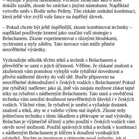
dokáže zazářit, zkuste ho smíchat s jinými nástrahami. Například
vytvořte směs s Boilie nebo Pellety. Tím⁢ získáte unikátní kombinaci,
která ještě více zvýší‌ vaše šance ⁤na úspěšný úlovek.
– Pokud chcete být ještě ‍úspěšnější, zkuste kombinovat techniky‍ –
například používejte krmení jako součást vaší strategie⁤ s⁢
Belachanem. Zkuste experimentovat s různými hloubkami,
rychlostmi a styly záběru. Tato inovace vám může přinést ​
neuvěřitelné výsledky.
Vyzkoušejte několik těchto triků a technik s‍ Belachanem ‍a
přesvědčte se sami o jejich účinnosti. ‌Věříme, že získané znalosti a
zkušenosti ‌vám pomohou vylepšit vaše‌ rybářské dovednosti a
přivést nádherné úlovky do vaší sítě.⁤ Buďte připraveni ⁢na
neuvěřitelné dobrodružství v českých ​vodách s Belachanem! Pokud
jste rybářský nadšenec jako ‍já, jistě vás zaujala možnost získat tajné‍
triky ⁣na rybaření s nádherným Belachanem. Tato stará‌ a ‌osvědčená
‌technika vám umožní dosáhnout neuvěřitelných úlovků i v českých
vodách. Všichni víme, ⁣že rybaření je umění a vyžaduje​ dostatek
znalostí a triků, aby⁣ se z vašeho výletu stal⁢ úspěch. Zkuste tedy
jedinečnou techniku s tímto lákadlem a překvapte se nad ⁣výsledky.
Belachan je výjimečně účinný a‌ jeho použití v českých vodách vám
otevře‍ nové možnosti. Použití ⁤správných ⁤triků a technik v kombinaci
‌s nádherným Belachanem je‌ klíčem k dosažení vynikajících
výsledků. Nechte se inspirovat a objevujte​ nové způsoby, jak si