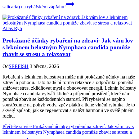
salicaria) na rybářském zápřahu!
Atlas Ryb
Prokázané účinky rybaření na zdraví: Jak vám lov
s lekninem belostným Nymphaea candida pomůže
zbavit se stresu a relaxovat
Od
SEEFISH
3 března, 2026
Rybaření s lekninem belostným může mít prokázané účinky na naše
zdraví a pohodu. Tato tradiční forma relaxace a odpočinku pomáhá
snižovat stres, zklidňovat mysl a obnovovat energii. Leknin belostný
Nymphaea candida vytváří klidné a příjemné prostředí, které nám
pomáhá zbavit se každodenních starostí. Při rybaření se naplno
soustředíme na pohyb vody, zpěv ptáků a tiché vlnění rybníka. Je to
skvělý způsob, jak se regenerovat a nalézt harmonii ve světě plném
ruchu.
Přečtěte si více
Prokázané účinky rybaření na zdraví: Jak vám lov s
lekninem belostným Nymphaea candida pomůže zbavit se stresu a