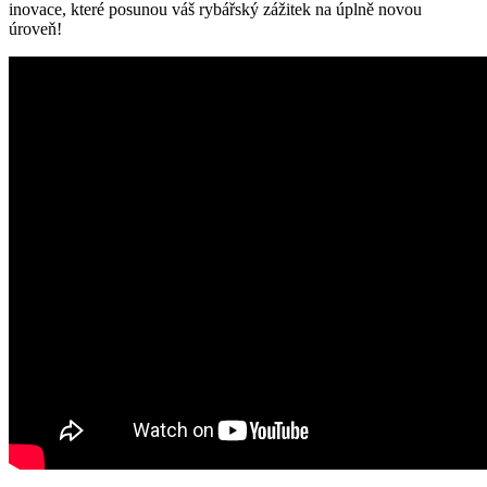
inovace, které posunou váš rybářský zážitek na úplně⁣ novou
úroveň!