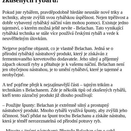
Pokud jste rybářem, pravděpodobně ⁣hledáte neustále⁤ nové triky a
techniky, abyste zvýšili svou rybářskou úspěšnost. Nejen trpělivost a
dobře vybavený rybářský ​náčiní vám mohou pomoci. Existuje jedno
tajemství, o​ kterém možná ještě nevíte ⁤- Belachan. ‌Tato vynikající
rybářská technika ⁤se stále více používá českými rybáři a⁣ vede k⁣
neuvěřitelným úlovkům.
Nejprve pojďme objasnit, co je vlastně⁣ Belachan. Jedná se⁤ o
přírodní rybářský nástrahový produkt,⁢ který je získáván z
fermentovaného krevetového dodavatele. Jeho silný a příjemný
zápach ⁤okouzlí⁤ ryby a přitahuje je k vašemu náčiní. Belachan není
jen obyčejnou nástrahou, ⁣je‌ to‌ umění rybářství, které je tajemné​ a
neobyčejné.
A ⁤teď pojďme⁤ přejít k nejzajímavější části – tajným trikům a
technikám s ⁣Belachanem. Zde je několik‌ tipů od zkušených rybářů,
kteří ‍tento zázračný produkt již dlouho používají:
– Použijte špunty: Belachan je‌ extrémně silný a prostupný
nástrahový⁤ produkt. Mnoho rybářů využívá špunty, aby ‌zvýšili jeho
účinnost. Stačí přidat na špunt trochu Belachanu a získáte nástrahu,
která ⁣je téměř nerozeznatelná od přírodní potravy‌ ryb.
– Mixujte s jinými ‍nástrahami: Přestože Belachan⁣ sám o sobě