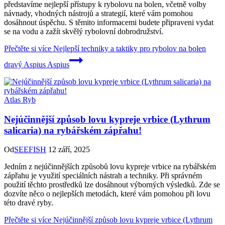
představíme nejlepší přístupy k rybolovu na bolen, včetně volby
návnady, vhodných nástrojů a strategií, které vám pomohou
dosáhnout úspěchu. S těmito informacemi budete připraveni vydat
se na vodu a zažít skvělý rybolovní dobrodružství.
Přečtěte si více
Nejlepší techniky a taktiky pro rybolov na bolen
dravý Aspius Aspius
Atlas Ryb
Nejúčinnější způsob lovu kypreje vrbice (Lythrum
salicaria) na rybářském zápřahu!
Od
SEEFISH
12 září, 2025
Jedním z nejúčinnějších způsobů lovu kypreje vrbice na rybářském
zápřahu je využití speciálních nástrah a techniky. Při správném
použití těchto prostředků lze dosáhnout výborných výsledků. Zde se
dozvíte něco o nejlepších metodách, které vám pomohou při lovu
této dravé ryby.
Přečtěte si více
Nejúčinnější způsob lovu kypreje vrbice (Lythrum