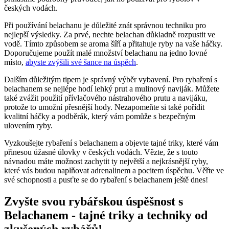
českých vodách.
Při používání belachanu je důležité znát správnou techniku pro
‌nejlepší výsledky. ⁣Za prvé, nechte belachan důkladně⁢ rozpustit ve​
vodě. Tímto způsobem se aroma ⁣šíří a přitahuje ryby na vaše háčky.
Doporučujeme použít malé množství belachanu ⁤na jedno lovné
místo,
abyste zvýšili své​ šance⁣ na ⁢úspěch
.
Dalším ‍důležitým tipem je správný výběr⁢ vybavení. Pro rybaření s
belachanem se nejlépe hodí lehký prut a mulinový naviják. Můžete
také zvážit použití přívlačového nástrahového prutu a navijáku,
protože to umožní přesnější hody.⁣ Nezapomeňte si ⁤také pořídit
kvalitní háčky‌ a podběrák, který vám​ pomůže s⁤ bezpečným
ulovením ryby.
Vyzkoušejte rybaření s belachanem a objevte tajné triky, které vám
přinesou úžasné úlovky‌ v českých vodách. Vězte, že s touto
návnadou máte možnost zachytit ty největší a nejkrásnější ryby,
které vás budou naplňovat ‍adrenalinem a pocitem ​úspěchu.‌ Věřte ve
‌své schopnosti a pusťte se do rybaření s belachanem ještě​ dnes!
Zvyšte svou rybářskou ⁢úspěšnost s
Belachanem -‍ tajné ​triky a techniky od
zkušených⁢ rybářů!