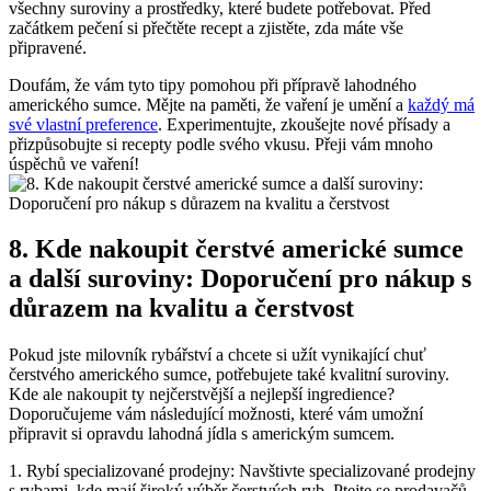
všechny suroviny a prostředky, které budete potřebovat. Před
začátkem pečení si přečtěte recept a zjistěte, zda máte vše
připravené.
Doufám, že vám tyto tipy pomohou při přípravě lahodného
amerického sumce. Mějte na paměti, že vaření je umění a
každý má
své vlastní preference
. Experimentujte, zkoušejte nové přísady a
přizpůsobujte si recepty podle svého vkusu. Přeji vám mnoho
úspěchů ve vaření!
8. Kde nakoupit čerstvé americké sumce
a další suroviny: Doporučení pro nákup s
důrazem na kvalitu a čerstvost
Pokud jste milovník rybářství a chcete si užít vynikající chuť
čerstvého amerického sumce, potřebujete také kvalitní suroviny.
Kde ale nakoupit ty nejčerstvější a nejlepší ingredience?
Doporučujeme vám následující možnosti, které vám umožní
připravit si opravdu lahodná jídla s americkým sumcem.
1. Rybí specializované prodejny: Navštivte specializované prodejny
s rybami, kde mají široký výběr čerstvých ryb. Ptejte se prodavačů