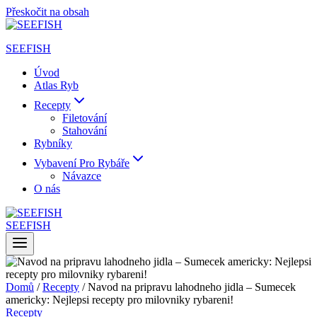
Přeskočit na obsah
SEEFISH
Úvod
Atlas Ryb
Recepty
Filetování
Stahování
Rybníky
Vybavení Pro Rybáře
Návazce
O nás
SEEFISH
Domů
/
Recepty
/
Navod na pripravu lahodneho jidla – Sumecek
americky: Nejlepsi recepty pro milovniky rybareni!
Recepty