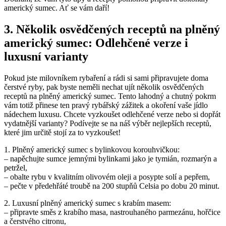
americký sumec. Ať se vám daří!
3. Několik osvědčených receptů na plněný
americký sumec: Odlehčené verze i
luxusní varianty
Pokud jste milovníkem rybaření a rádi si sami připravujete doma
čerstvé ryby, pak byste neměli nechat ujít několik osvědčených
receptů na plněný americký sumec. Tento lahodný a chutný pokrm
vám totiž přinese ten pravý rybářský zážitek a okoření vaše jídlo
nádechem luxusu. Chcete vyzkoušet odlehčené verze nebo si dopřát
vydatnější varianty? Podívejte se na náš výběr nejlepších receptů,
které jim určitě stojí za to vyzkoušet!
1. Plněný americký sumec s bylinkovou korouhvičkou:
– napěchujte sumce jemnými bylinkami jako je tymián, rozmarýn a
petržel,
– obalte rybu v kvalitním olivovém oleji a posypte solí a pepřem,
– pečte v předehřáté troubě na 200 stupňů Celsia po dobu 20 minut.
2. Luxusní plněný americký sumec s krabím masem:
– připravte směs z krabího masa, nastrouhaného parmezánu, hořčice
a čerstvého citronu,