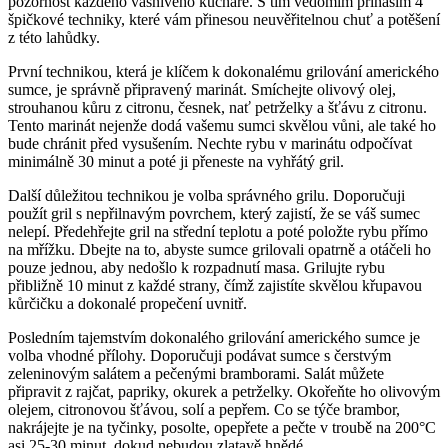
pozornost každého vášnivého kuchaře. S tím vědomím přináším 4
špičkové techniky, které vám přinesou neuvěřitelnou chuť a potěšení
z této lahůdky.
První technikou, která je klíčem k dokonalému grilování amerického
sumce, je správně připravený marinát. Smíchejte olivový olej,
strouhanou kůru z citronu, česnek, nať petrželky a šťávu z citronu.
Tento marinát nejenže dodá vašemu sumci skvělou vůni, ale také ho
bude chránit před vysušením. Nechte rybu v marinátu odpočívat
minimálně 30 minut a poté ji přeneste na vyhřátý gril.
Další důležitou technikou je volba správného grilu. Doporučuji
použít gril s nepřilnavým povrchem, který zajistí, že se váš sumec
nelepí. Předehřejte gril na střední teplotu a poté položte rybu přímo
na mřížku. Dbejte na to, abyste sumce grilovali opatrně a otáčeli ho
pouze jednou, aby nedošlo k rozpadnutí masa. Grilujte rybu
přibližně 10 minut z každé strany, čímž zajistíte skvělou křupavou
kůrčičku a dokonalé propečení uvnitř.
Posledním tajemstvím dokonalého grilování amerického sumce je
volba vhodné přílohy. Doporučuji podávat sumce s čerstvým
zeleninovým salátem a pečenými bramborami. Salát můžete
připravit z rajčat, papriky, okurek a petrželky. Okořeňte ho olivovým
olejem, citronovou šťávou, solí a pepřem. Co se týče brambor,
nakrájejte je na tyčinky, posolte, opepřete a pečte v troubě na 200°C
asi 25-30 minut, dokud nebudou zlatavě hnědé.