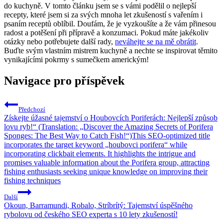
do kuchyně. V tomto článku jsem se s vámi podělil o nejlepší
recepty, které jsem si za svých mnoha let zkušeností s vařením i
psaním receptů oblíbil. Doufám, že je vyzkoušíte a že vám přinesou
radost a potěšení při přípravě a konzumaci. Pokud máte jakékoliv
otázky nebo potřebujete další rady,
neváhejte se na mě obrátit
.
Buďte svým vlastním mistrem kuchyně a nechte se inspirovat těmito
vynikajícími pokrmy s sumečkem americkým!
Navigace pro příspěvek
Předchozí
Získejte úžasné tajemství o Houbovcích Poriferách: Nejlepší způsob
lovu ryb!“ (Translation: „Discover the Amazing Secrets of Porifera
Sponges: The Best Way to Catch Fish!“)This SEO-optimized title
incorporates the target keyword „houbovci porifera“ while
incorporating clickbait elements. It highlights the intrigue and
promises valuable information about the Porifera group, attracting
fishing enthusiasts seeking unique knowledge on improving their
fishing techniques
Další
Okoun, Barramundi, Robalo, Stríbrítý: Tajemství úspěšného
rybolovu od českého SEO experta s 10 lety zkušeností!