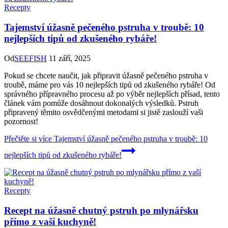
Recepty
Tajemství úžasně pečeného pstruha v troubě: 10
nejlepších tipů od zkušeného rybáře!
Od
SEEFISH
11 září, 2025
Pokud se chcete naučit, jak připravit úžasně pečeného pstruha v
troubě, máme pro vás 10 nejlepších tipů od zkušeného rybáře! Od
správného přípravného procesu až po výběr nejlepších přísad, tento
článek vám pomůže dosáhnout dokonalých výsledků. Pstruh
připravený těmito osvědčenými metodami si jistě zaslouží vaši
pozornost!
Přečtěte si více
Tajemství úžasně pečeného pstruha v troubě: 10
nejlepších tipů od zkušeného rybáře!
Recepty
Recept na úžasně chutný pstruh po mlynářsku
přímo z vaší kuchyně!