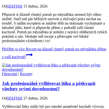
Od
SEEFISH
15 dubna, 2026
Připravit si úžasně chutný pstruh po mlynářsku nemusí být vůbec
složité. Stačí mít pár běžných surovin a zbývající práci nechat na
troubě. S naším receptem se můžete těšit na dokonale vychutnané a
lahodné jídlo, které si připravíte přímo z pohodlí vaší vlastní
kuchyně. Pstruh po mlynářsku je jedním z nejvíce oblíbených rybích
pokrmů u nás. Sledujte náš recept a překvapte své blízké
profesionálním výsledkem i vy!
Přečtěte si více
Recept na úžasně chutný pstruh po mlynářsku přímo
z vaší kuchyně!
Filetování
|
Recepty
Jak profesionálně vyfilérovat štiku a překvapit
všechny svými dovednostmi?
Od
SEEFISH
27 dubna, 2026
Vyfilérování štiky může být pro mnohé amatérské kuchaře výzvou.