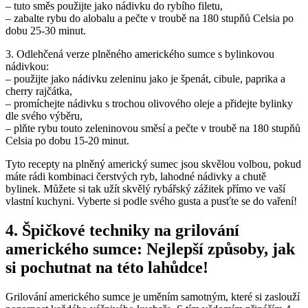
– tuto směs použijte jako nádivku do rybího filetu,
– zabalte rybu do alobalu a pečte v troubě na 180 stupňů Celsia po
dobu 25-30 minut.
3. Odlehčená verze plněného amerického sumce s bylinkovou
nádivkou:
– použijte jako nádivku zeleninu jako je špenát, cibule, paprika a
cherry rajčátka,
– promíchejte nádivku s trochou olivového oleje a přidejte bylinky
dle svého výběru,
– plňte rybu touto zeleninovou směsí a pečte v troubě na 180 stupňů
Celsia po dobu 15-20 minut.
Tyto recepty na plněný americký sumec jsou skvělou volbou, pokud
máte rádi kombinaci čerstvých ryb, lahodné nádivky a chutě
bylinek. Můžete si tak užít skvělý rybářský zážitek přímo ve vaší
vlastní kuchyni. Vyberte si podle svého gusta a pusťte se do vaření!
4. Špičkové techniky na grilování
amerického sumce: Nejlepší způsoby, jak
si pochutnat na této lahůdce!
Grilování amerického sumce je uměním samotným, které si zaslouží