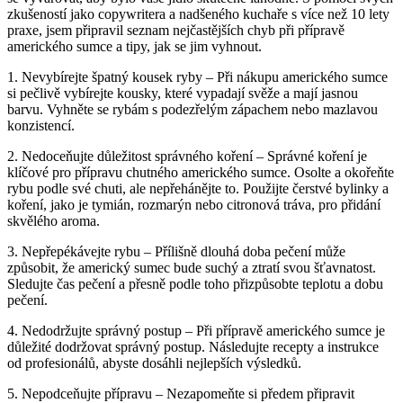
zkušeností jako copywritera a nadšeného kuchaře s více než 10 lety
praxe, jsem připravil seznam nejčastějších chyb při přípravě
amerického sumce a tipy, jak se jim vyhnout.
1. Nevybírejte špatný kousek ryby – Při nákupu amerického sumce
si pečlivě vybírejte kousky, které vypadají svěže a mají jasnou
barvu. Vyhněte se rybám s podezřelým zápachem nebo mazlavou
konzistencí.
2. Nedoceňujte důležitost správného koření – Správné koření je
klíčové pro přípravu chutného amerického sumce. Osolte a okořeňte
rybu podle své chuti, ale nepřehánějte to. Použijte čerstvé bylinky a
koření, jako je tymián, rozmarýn nebo citronová tráva, pro přidání
skvělého aroma.
3. Nepřepékávejte rybu – Přílišně dlouhá doba pečení může
způsobit, že americký sumec bude suchý a ztratí svou šťavnatost.
Sledujte čas pečení a přesně podle toho přizpůsobte teplotu a dobu
pečení.
4. Nedodržujte správný postup – Při přípravě amerického sumce je
důležité dodržovat správný postup. Následujte recepty a instrukce
od profesionálů, abyste dosáhli nejlepších výsledků.
5. Nepodceňujte přípravu – Nezapomeňte si předem připravit