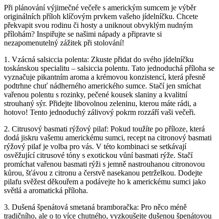
Při plánování výjimečné večeře s americkým sumcem je výběr
originálních příloh klíčovým prvkem vašeho jídelníčku. Chcete
překvapit svou rodinu či hosty a uniknout obvyklým nudným
přílohám? Inspiřujte se našimi nápady a připravte si
nezapomenutelný zážitek při stolování!
1. Vzácná salsiccia polenta: Zkuste přidat do svého jídelníčku
toskánskou specialitu – salsiccia polentu. Tato jednoduchá příloha se
vyznačuje pikantním aroma a krémovou konzistencí, která přesně
podtrhne chuť nádherného amerického sumce. Stačí jen smíchat
vařenou polentu s rozinky, pečené kousek slaniny a kvalitní
strouhaný sýr. Přidejte libovolnou zeleninu, kterou máte rádi, a
hotovo! Tento jednoduchý zálivový pokrm rozzáří vaši večeři.
2. Citrusový basmati rýžový pilaf: Pokud toužíte po příloze, která
dodá jiskru vašemu americkému sumci, recept na citronový basmati
rýžový pilaf je volba pro vás. V této kombinaci se setkávají
osvěžující citrusové tóny s exotickou vůní basmati rýže. Stačí
promíchat vařenou basmati rýži s jemně nastrouhanou citronovou
kůrou, šťávou z citronu a čerstvě nasekanou petrželkou. Dodejte
pilafu svěžest děkouřem a podávejte ho k americkému sumci jako
světlá a aromatická příloha.
3. Dušená špenátová smetaná bramboračka: Pro něco méně
tradičního, ale o to více chutného, vyzkoušejte dušenou špenátovou