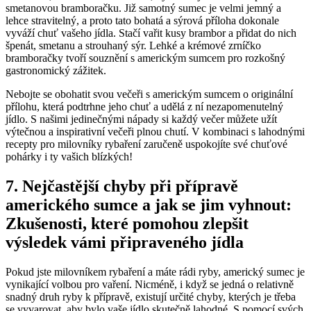
smetanovou bramboračku. Již samotný sumec je velmi jemný a
lehce stravitelný, a proto tato bohatá a sýrová příloha dokonale
vyváží chuť vašeho jídla. Stačí vařit kusy brambor a přidat do nich
špenát, smetanu a strouhaný sýr. Lehké a krémové zrníčko
bramboračky tvoří souznění s americkým sumcem pro rozkošný
gastronomický zážitek.
Nebojte se obohatit svou večeři s americkým sumcem o originální
přílohu, která podtrhne jeho chuť a udělá z ní nezapomenutelný
jídlo. S našimi jedinečnými nápady si každý večer můžete užít
výtečnou a inspirativní večeři plnou chutí. V kombinaci s lahodnými
recepty pro milovníky rybaření zaručeně uspokojíte své chuťové
pohárky i ty vašich blízkých!
7. Nejčastější chyby při přípravě
amerického sumce a jak se jim vyhnout:
Zkušenosti, které pomohou zlepšit
výsledek vámi připraveného jídla
Pokud jste milovníkem rybaření a máte rádi ryby, americký sumec je
vynikající volbou pro vaření. Nicméně, i když se jedná o relativně
snadný druh ryby k přípravě, existují určité chyby, kterých je třeba
se vyvarovat, aby bylo vaše jídlo skutečně lahodné. S pomocí svých