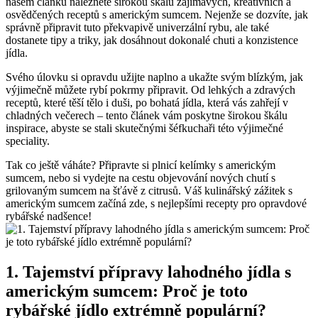
našem článku naleznete širokou škálu zajímavých, kreativních a
osvědčených receptů s americkým sumcem. Nejenže se dozvíte, jak
správně připravit tuto překvapivě univerzální rybu, ale také
dostanete tipy a triky, jak dosáhnout dokonalé chuti a konzistence
jídla.
Svého úlovku si opravdu užijte naplno a ukažte svým blízkým, jak
výjimečně můžete rybí pokrmy připravit. Od lehkých a zdravých
receptů, které těší tělo i duši, po bohatá jídla, která vás zahřejí v
chladných večerech – tento článek vám poskytne širokou škálu
inspirace, abyste se stali skutečnými šéfkuchaři této výjimečné
speciality.
Tak co ještě váháte? Připravte si plnicí kelímky s americkým
sumcem, nebo si vydejte na cestu objevování nových chutí s
grilovaným sumcem na šťávě z citrusů. Váš kulinářský zážitek s
americkým sumcem začíná zde, s nejlepšími recepty pro opravdové
rybářské nadšence!
1. Tajemství přípravy lahodného jídla s
americkým sumcem: Proč je toto
rybářské jídlo extrémně populární?