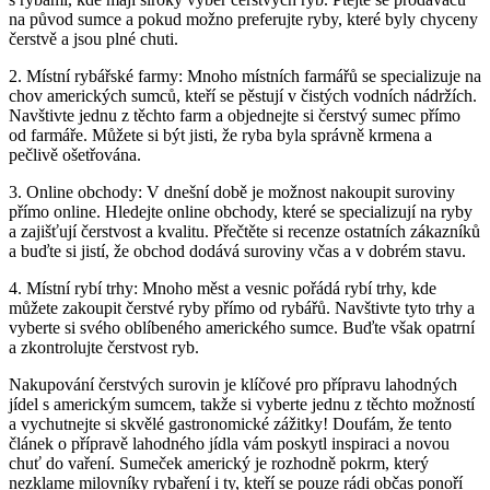
na původ sumce a pokud možno preferujte ryby, které byly chyceny
čerstvě a jsou plné chuti.
2. Místní rybářské farmy: Mnoho místních farmářů se specializuje na
chov amerických sumců, kteří se pěstují v čistých vodních nádržích.
Navštivte jednu z těchto farm a objednejte si čerstvý sumec přímo
od farmáře. Můžete si být jisti, že ryba byla správně krmena a
pečlivě ošetřována.
3. Online obchody: V dnešní době je možnost nakoupit suroviny
přímo online. Hledejte online obchody, které se specializují na ryby
a zajišťují čerstvost a kvalitu. Přečtěte si recenze ostatních zákazníků
a buďte si jistí, že obchod dodává suroviny včas a v dobrém stavu.
4. Místní rybí trhy: Mnoho měst a vesnic pořádá rybí trhy, kde
můžete zakoupit čerstvé ryby přímo od rybářů. Navštivte tyto trhy a
vyberte si svého oblíbeného amerického sumce. Buďte však opatrní
a zkontrolujte čerstvost ryb.
Nakupování čerstvých surovin je klíčové pro přípravu lahodných
jídel s americkým sumcem, takže si vyberte jednu z těchto možností
a vychutnejte si skvělé gastronomické zážitky! Doufám, že tento
článek o přípravě lahodného jídla vám poskytl inspiraci a novou
chuť do vaření. Sumeček americký je rozhodně pokrm, který
nezklame milovníky rybaření i ty, kteří se pouze rádi občas ponoří