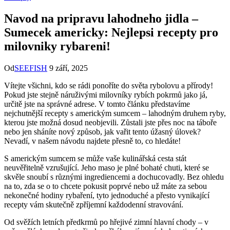
Navod na pripravu lahodneho jidla –
Sumecek americky: Nejlepsi recepty pro
milovniky rybareni!
Od
SEEFISH
9 září, 2025
Vítejte všichni, kdo se rádi ponoříte do světa rybolovu a přírody!
Pokud jste stejně náruživými milovníky rybích pokrmů jako já,
určitě jste na správné adrese. V tomto článku představíme
nejchutnější recepty s americkým sumcem – lahodným druhem ryby,
kterou jste možná dosud neobjevili. Zůstali jste přes noc na táboře
nebo jen sháníte nový způsob, jak vařit tento úžasný úlovek?
Nevadí, v našem návodu najdete přesně to, co hledáte!
S americkým sumcem se může vaše kulinářská cesta stát
neuvěřitelně vzrušující. Jeho maso je plné bohaté chuti, které se
skvěle snoubí s různými ingrediencemi a dochucovadly. Bez ohledu
na to, zda se o to chcete pokusit poprvé nebo už máte za sebou
nekonečné hodiny rybaření, tyto jednoduché a přesto vynikající
recepty vám skutečně zpříjemní každodenní stravování.
Od svěžích letních předkrmů po hřejivé zimní hlavní chody – v