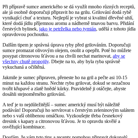
Při přípravě sumce amerického se dá využít mnoho různých receptů,
ale já osobně doporučuji připravit ho na grilu. Grilování dodá rybě
vynikající chuť a texturu. Nejlepší je vybrat si kvalitní dřevěné uhlí,
které dodá jídlu příjemnou aromu a nádherně tmavou barvu. Přidání
čerstvých bylinek,
jako je petrželka nebo tymián
, udělá z tohoto jídla
opravdovou pochoutku.
Dalším tipem je správná úprava ryby před grilováním. Doporučuji
sumce promazat olivovým olejem, osolit a opepřit. Poté ho můžete
posypat citronovou šťávou a na chvíli nechat marinovat,
aby se
všechny chutě propojily
. Dbejte na to, aby byla ryba správně
vykuchaná a očištěná.
Jakmile je sumec připraven, přeneste ho na gril a pečte asi 10-15
minut na každou stranu. Nechte rybu grilovat, dokud se nezačnou
tvořit křupavé a zlatě hnědé kůrky. Pravidelně ji otáčejte, abyste
dosáhli stejnoměrného grilování.
A teď je to nejdůležitější – sumec americký musí být náležitě
podáván! Doporučuji ho servírovat s čerstvým zeleninovým salátem
nebo s vaší oblíbenou omáčkou. Vyzkoušejte třeba česnekový
dresink s kapary a citronovou šťávou. Je to opravdu skvělé a
osvěžující kombinace.
Doufám, že vám tyto tipy a recepty pomohou připravit dokonalý