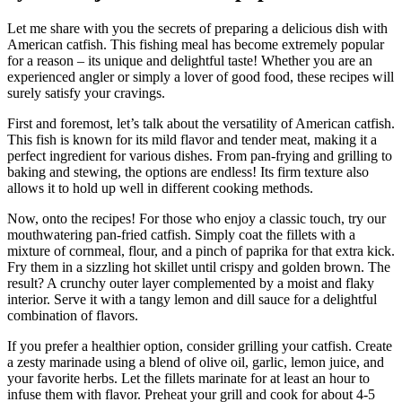
Let me share with you the secrets of preparing a delicious dish with
American catfish. This fishing meal has become extremely popular
for a reason – its unique and delightful taste! Whether you are an
experienced angler or simply a lover of good food, these recipes will
surely satisfy your cravings.
First and foremost, let’s talk about the versatility of American catfish.
This fish is known for its mild flavor and tender meat, making it a
perfect ingredient for various dishes. From pan-frying and grilling to
baking and stewing, the options are endless! Its firm texture also
allows it to hold up well in different cooking methods.
Now, onto the recipes! For those who enjoy a classic touch, try our
mouthwatering pan-fried catfish. Simply coat the fillets with a
mixture of cornmeal, flour, and a pinch of paprika for that extra kick.
Fry them in a sizzling hot skillet until crispy and golden brown. The
result? A crunchy outer layer complemented by a moist and flaky
interior. Serve it with a tangy lemon and dill sauce for a delightful
combination of flavors.
If you prefer a healthier option, consider grilling your catfish. Create
a zesty marinade using a blend of olive oil, garlic, lemon juice, and
your favorite herbs. Let the fillets marinate for at least an hour to
infuse them with flavor. Preheat your grill and cook for about 4-5