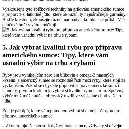
Vyzkoušejte tyto špičkové techniky na grilování amerického sumce
a připravte si lahodné jídlo, které okouzlí i ty nejnáročnější gurmány.
Buďte kreativní, zkoušejte různé marinády a kombinace příloh. Vaše
chuťové buňky vám poděkují!
5. Jak vybrat kvalitní rybu pro přípravu
amerického sumce: Tipy, které vám
usnadní výběr na trhu s rybami
Ryby jsou vynikajícím zdrojem bílkovin a omega-3 mastných
kyselin, a americký sumec se rozhodně řadí mezi ryby, které stojí za
vyzkoušení. Pokud se chystáte připravit si pravé americké sumčí
lahůdky, prvním krokem je vybrat si kvalitní rybu na trhu. Správný
výběr totiž může udělat obrovský rozdíl ve výsledné chuti vašeho
jídla.
Zde je pár tipů, které vám pomohou vybrat si tu nejlepší rybu pro
přípravu amerického sumce:
– Zkontrolujte čerstvost: Když vybíráte sumce, vždycky si dávejte