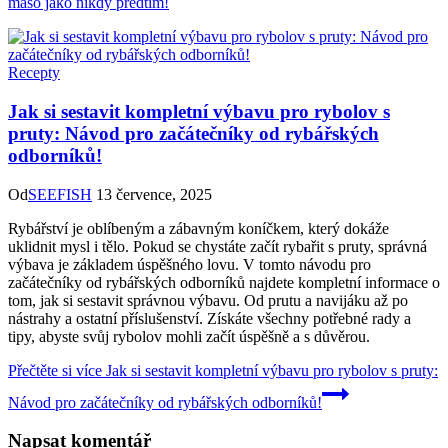
maso jako nikdy předtím!
Recepty
Jak si sestavit kompletní výbavu pro rybolov s
pruty: Návod pro začátečníky od rybářských
odborníků!
Od
SEEFISH
13 července, 2025
Rybářství je oblíbeným a zábavným koníčkem, který dokáže
uklidnit mysl i tělo. Pokud se chystáte začít rybařit s pruty, správná
výbava je základem úspěšného lovu. V tomto návodu pro
začátečníky od rybářských odborníků najdete kompletní informace o
tom, jak si sestavit správnou výbavu. Od prutu a navijáku až po
nástrahy a ostatní příslušenství. Získáte všechny potřebné rady a
tipy, abyste svůj rybolov mohli začít úspěšně a s důvěrou.
Přečtěte si více
Jak si sestavit kompletní výbavu pro rybolov s pruty:
Návod pro začátečníky od rybářských odborníků!
Napsat komentář