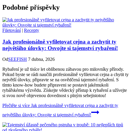
Podobné příspěvky
Filetování
|
Recepty
Jak profesionálně vyfiletovat cejna a zachytit ty
největšího úlovky: Osvojte si tajemství rybaření!
Od
SEEFISH
7 dubna, 2026
Rybaření je už tisíce let oblíbenou zábavou pro milovníky přírody.
Pokud byste se rádi naučili profesionálně vyfiletovat cejna a chytit ty
největší úlovky, připravte se na osvědčená tajemství rybaření. S
tímto know-how budete připraveni se postavit jakémukoli
rybářskému výzvědu. Získejte vědecký přístup k rybaření a užívejte
si svou nově objevenou dovednost s plným sebejistotou!
Přečtěte si více
Jak profesionálně vyfiletovat cejna a zachytit ty
největšího úlovky: Osvojte si tajemství rybaření!