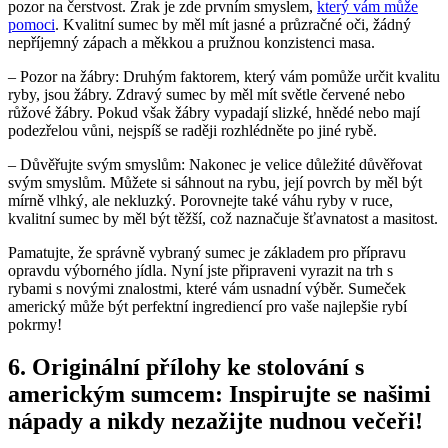
pozor na čerstvost. Zrak je zde prvním smyslem,
který vám může
pomoci
. Kvalitní sumec by měl mít jasné a průzračné oči, žádný
nepříjemný zápach a měkkou a pružnou konzistenci masa.
– Pozor na žábry: Druhým faktorem, který vám pomůže určit kvalitu
ryby, jsou žábry. Zdravý sumec by měl mít světle červené nebo
růžové žábry. Pokud však žábry vypadají slizké, hnědé nebo mají
podezřelou vůni, nejspíš se raději rozhlédněte po jiné rybě.
– Důvěřujte svým smyslům: Nakonec je velice důležité důvěřovat
svým smyslům. Můžete si sáhnout na rybu, její povrch by měl být
mírně vlhký, ale nekluzký. Porovnejte také váhu ryby v ruce,
kvalitní sumec by měl být těžší, což naznačuje šťavnatost a masitost.
Pamatujte, že správně vybraný sumec je základem pro přípravu
opravdu výborného jídla. Nyní jste připraveni vyrazit na trh s
rybami s novými znalostmi, které vám usnadní výběr. Sumeček
americký může být perfektní ingrediencí pro vaše najlepšie rybí
pokrmy!
6. Originální přílohy ke stolování s
americkým sumcem: Inspirujte se našimi
nápady a nikdy nezažijte nudnou večeři!