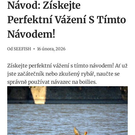
Návod: Získejte
Perfektní Vážení S Tímto
Návodem!
Od
SEEFISH
16 února, 2026
Získejte‍ perfektní vážení s⁢ tímto návodem!⁢ Ať už
jste začátečník nebo zkušený ​rybář,‍ naučte‍ se‍
správně používat​ návazec na boilies.