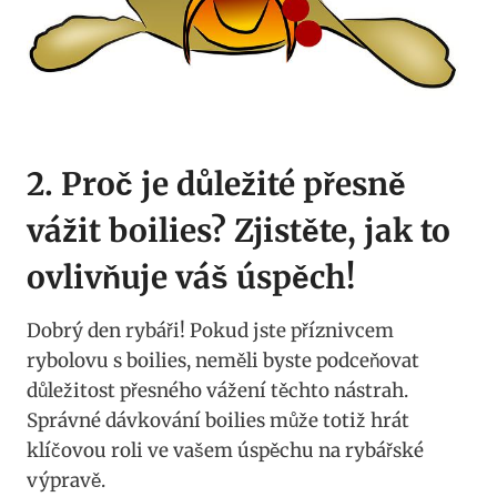
2. Proč je důležité přesně‌
vážit boilies? ‌Zjistěte, jak to
ovlivňuje⁢ váš úspěch!
Dobrý den ​rybáři! Pokud‍ jste příznivcem‌
rybolovu ​s boilies, neměli byste podceňovat
důležitost přesného vážení těchto nástrah.
Správné dávkování‌ boilies může totiž ‌hrát
klíčovou‍ roli ve vašem úspěchu ⁢na rybářské
výpravě.