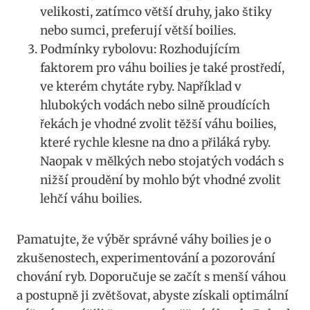
velikosti, zatímco⁢ větší druhy, jako štiky
⁣nebo sumci, preferují větší boilies.
Podmínky rybolovu: Rozhodujícím
faktorem pro váhu boilies ​je ​také prostředí,
ve kterém ​chytáte ryby. Například v
‍hlubokých vodách​ nebo silně proudících
řekách ‌je​ vhodné zvolit těžší váhu boilies,
které‍ rychle klesne na dno a⁣ přiláká ryby.
‍Naopak v​ mělkých nebo stojatých ⁣vodách s
nižší proudění by mohlo​ být vhodné zvolit
lehčí váhu boilies.
Pamatujte, že výběr správné​ váhy boilies je o
zkušenostech, experimentování⁢ a pozorování
chování ryb. Doporučuje se začít s menší váhou
a postupně ji zvětšovat, abyste ⁢získali​ optimální