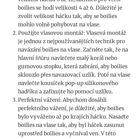
boilies se hodí velikosti 4 až 6.‍ Důležité je
zvolit⁤ velikost háčku tak, aby se ⁢boilies
mohlo ‍volně ⁢pohybovat na⁤ vlase. ‌
Použijte vlasovou montáž: Vlasová montáž
je jednou z ⁣nejpoužívanějších technik pro⁢
navázání boilies ​na vlase.⁤ Začněte ⁤tak, že na
hlavní šňůru ​navlečete malý korál nebo
gumovou ​stopku, která zabrání, ⁤aby boilies
sklouzlo přes ‌navazovací ⁢uzlík. ​Poté na vlase
navlečte kousíček pop-up silikonového
hadříku a zafixujte ho pomocí uzlíku.
Perfektní vážení: Abychom dosáhli
perfektního vážení, je důležité, aby boilies
bylo vyváženo až po krajích ⁤háčku.​ Nasaďte ​
boilies na vlase tak, aby byl háček zasunut
uprostřed‍ boilies a vyčníval ven. V této⁣