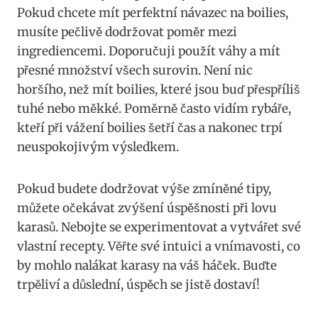
Pokud chcete mít perfektní návazec na boilies,
musíte pečlivě dodržovat poměr mezi
ingrediencemi.⁤ Doporučuji použít váhy a ‌mít‍
přesné množství všech​ surovin. Není nic
horšího, než mít boilies, ​které jsou buď přespříliš
tuhé nebo měkké. Poměrně často vidím rybáře,‍
kteří při vážení boilies ⁢šetří čas a ​nakonec trpí
neuspokojivým ‌výsledkem.
Pokud budete dodržovat výše zmíněné tipy,
můžete očekávat zvýšení úspěšnosti při lovu
karasů. Nebojte se experimentovat a ⁢vytvářet své
vlastní ‍recepty. Věřte své intuici a ⁣vnímavosti, co
by mohlo⁤ nalákat karasy ⁤na⁣ váš háček.⁣ Buďte
trpěliví a důslední, úspěch se jistě dostaví!