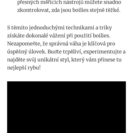
přesných měřících⁢ nástrojů můžete snadno
zkontrolovat, zda ‍jsou boilies stejně ‌těžké.
S těmito jednoduchými technikami a triky
získáte⁣ dokonalé ⁢vážení při použití boilies.‍
Nezapomeňte,⁢ že správná ‍váha‌ je ⁢klíčová pro
úspěšný úlovek. Buďte trpěliví, experimentujte a
najděte svůj unikátní styl, který vám přinese tu
nejlepší rybu!