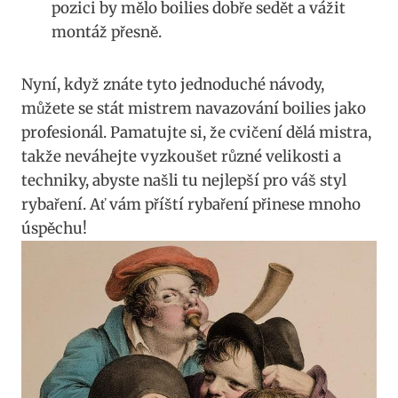
pozici‌ by mělo boilies dobře sedět a ⁤vážit
montáž přesně.
Nyní, když znáte ‌tyto jednoduché návody,
můžete se stát mistrem navazování boilies jako‌
profesionál. Pamatujte⁤ si, že cvičení dělá ​mistra,
takže neváhejte vyzkoušet různé velikosti ‌a​
techniky, ⁣abyste⁤ našli tu nejlepší⁣ pro váš​ styl
rybaření. ​Ať vám ⁤příští rybaření přinese mnoho
úspěchu!