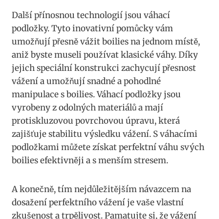
Další přínosnou technologií jsou váhací
podložky. Tyto inovativní pomůcky vám
umožňují přesně vážit ⁤boilies na jednom místě,
aniž byste museli ⁣používat klasické váhy. Díky
jejich speciální konstrukci zachycují přesnost
vážení a umožňují ​snadné ⁤a pohodlné
manipulace ⁢s boilies. Váhací podložky jsou
vyrobeny z odolných materiálů a mají
protiskluzovou povrchovou úpravu, která⁤
zajišťuje​ stabilitu výsledku vážení. S‌ váhacími
podložkami ‍můžete získat perfektní váhu ⁤svých
boilies efektivněji a s ‌menším stresem.
A konečně, ⁢tím nejdůležitějším ​návazcem na
dosažení⁣ perfektního vážení ‌je vaše vlastní
zkušenost⁤ a trpělivost. Pamatujte si, že vážení