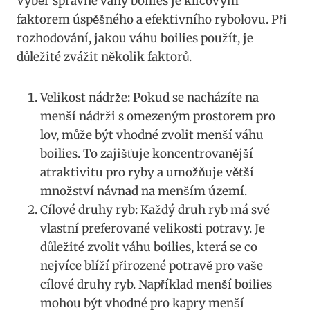
Výběr správné váhy boilies je klíčovým
faktorem úspěšného a efektivního rybolovu. ⁤Při
rozhodování, jakou váhu ⁤boilies použít, je
důležité zvážit ‌několik​ faktorů.
Velikost nádrže: Pokud se ⁢nacházíte ‍na⁣
menší nádrži⁣ s omezeným⁢ prostorem⁤ pro
lov, ​může být vhodné zvolit ⁢menší váhu ​
boilies. To zajišťuje koncentrovanější
atraktivitu pro ryby a umožňuje větší
množství návnad na menším území.
Cílové ⁣druhy ryb: Každý ‍druh ryb ⁢má své
vlastní preferované ​velikosti⁤ potravy. Je
důležité zvolit váhu⁢ boilies,⁤ která se co
nejvíce blíží přirozené potravě pro vaše ​
cílové druhy ryb. Například ​menší boilies
mohou‍ být vhodné pro kapry‍ menší