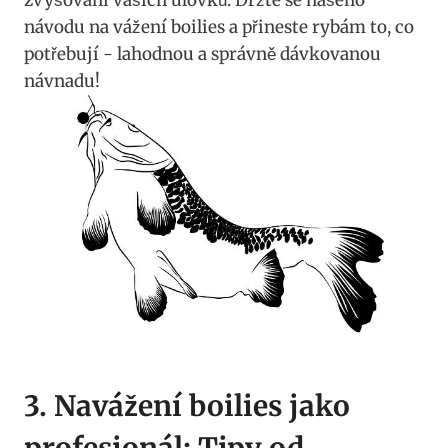
návodu na vážení⁢ boilies a přineste rybám to, co
potřebují ‍- lahodnou a‌ správně dávkovanou
⁤návnadu!
3. Navážení boilies jako
profesionál: Tipy od ​