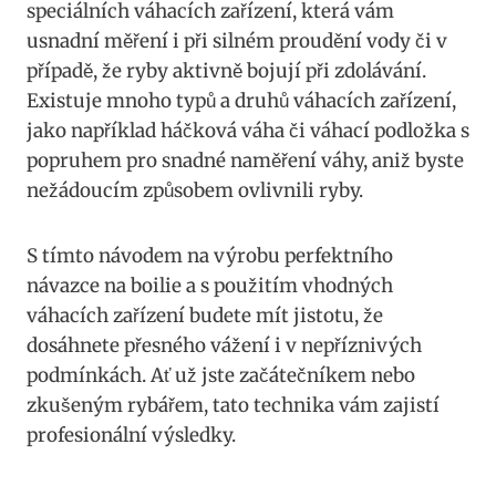
speciálních váhacích zařízení, která vám⁣
usnadní měření i při silném proudění vody či v
případě,⁣ že ryby aktivně bojují ⁢při zdolávání.
Existuje mnoho typů ⁣a druhů​ váhacích zařízení,⁣
jako například ⁢háčková váha⁤ či ‍váhací podložka ⁣s
popruhem pro snadné naměření váhy, aniž byste
nežádoucím způsobem ovlivnili ryby.
S tímto⁤ návodem ⁣na výrobu perfektního
návazce na⁣ boilie a​ s použitím​ vhodných
⁤váhacích zařízení⁣ budete mít ​jistotu,⁣ že
dosáhnete přesného vážení i v nepříznivých
podmínkách. Ať už jste začátečníkem nebo
zkušeným rybářem, tato technika vám‍ zajistí⁣
profesionální výsledky.