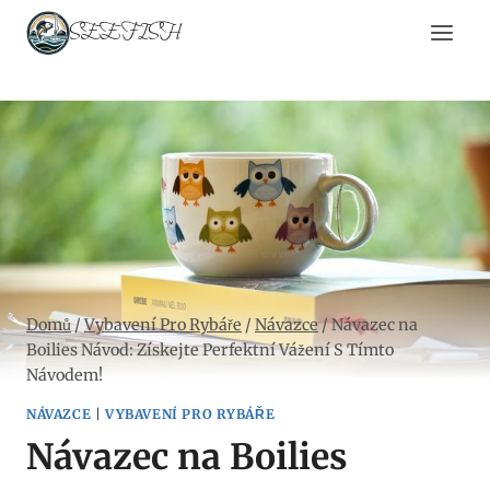
Přeskočit
SEEFISH
na
obsah
Domů
/
Vybavení Pro Rybáře
/
Návazce
/
Návazec na
Boilies Návod: Získejte Perfektní Vážení S Tímto
Návodem!
NÁVAZCE
|
VYBAVENÍ PRO RYBÁŘE
Návazec na Boilies