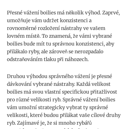
Přesné⁣ vážení boilies má několik výhod. Zaprvé,
umožňuje vám udržet konzistenci a
rovnoměrné rozložení nástrahy ve ​vašem
‌lovném místě. To ⁣znamená, že vámi⁢ vybrané
boilies bude mít tu správnou konzistenci, aby
přilákalo ryby, ‌ale zároveň se nerozpadalo
⁤odstraňováním tlaku ⁣při náhozech. ⁤
Druhou výhodou správného vážení​ je přesné
⁤dávkování vybrané nástrahy.‌ Každá ⁤velikost
boilies má svou vlastní ⁤specifickou přitažlivost
pro ​různé velikosti ryb. Správné ⁣vážení ⁣boilies
vám umožní strategicky vybrat ty správné ​
velikosti,⁣ které ‍budou přilákat ⁤vaše cílové druhy
ryb. Zajímavé je,‌ že si mnoho rybářů