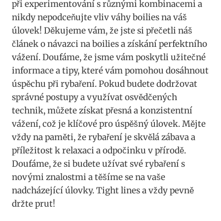
při experimentování ⁣s různými kombinacemi a
nikdy⁢ nepodceňujte vliv váhy boilies na váš
‌úlovek! Děkujeme vám,‌ že jste ‌si přečetli náš
článek o návazci na​ boilies a získání⁣ perfektního
vážení. ‌Doufáme, že jsme vám poskytli užitečné
informace ⁢a tipy,‍ které vám ‍pomohou dosáhnout
úspěchu při rybaření. Pokud budete dodržovat
správné postupy a‍ využívat‍ osvědčených
technik, můžete získat ​přesná ⁤a‌ konzistentní
⁣vážení, což je klíčové pro úspěšný úlovek. Mějte
vždy‌ na paměti, ⁢že rybaření je skvělá zábava​ a⁢
příležitost​ k relaxaci a odpočinku v přírodě.
Doufáme, že si budete užívat své rybaření ‌s
⁢novými⁤ znalostmi ⁢a těšíme se ⁢na ⁢vaše
nadcházející ⁤úlovky. Tight⁢ lines a vždy pevně
držte prut!