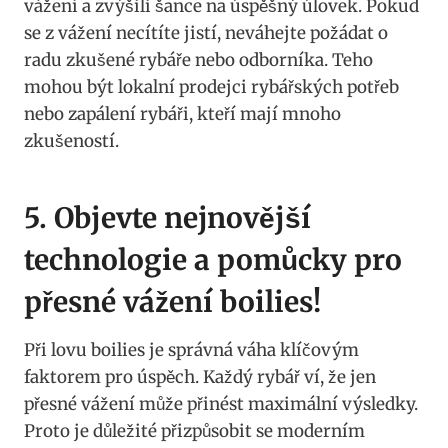
vážení ⁤a ​zvýšili⁢ šance na úspěšný úlovek.‍ Pokud
se z⁢ vážení necítíte jistí, neváhejte⁢ požádat⁤ o​
radu zkušené rybáře nebo odborníka. Teho
mohou ⁤být lokalní prodejci rybářských potřeb
nebo zapálení rybáři, kteří mají ⁤mnoho
zkušeností.
5. Objevte nejnovější
⁣technologie a ‌pomůcky pro
přesné vážení boilies!
Při lovu ⁢boilies je⁢ správná váha klíčovým
⁤faktorem pro úspěch. Každý rybář ví, že jen⁣
přesné vážení ⁣může přinést maximální výsledky.
Proto je⁢ důležité ⁣přizpůsobit se moderním