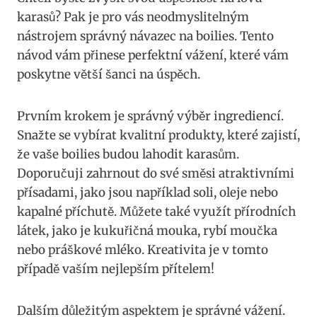
karasů? Pak je ⁣pro vás⁢ neodmyslitelným
nástrojem správný návazec ⁢na ⁤boilies. Tento⁣
návod vám ⁣přinese⁣ perfektní vážení, které vám
poskytne větší šanci na úspěch.
Prvním ‌krokem je správný výběr ingrediencí.
Snažte se vybírat kvalitní produkty, které ⁣zajistí,
že vaše boilies budou​ lahodit​ karasům.
‍Doporučuji zahrnout do své směsi atraktivními
⁤přísadami, jako​ jsou ‍například soli, oleje nebo
kapalné ⁢příchutě. Můžete ​také využít přírodních⁣
látek, jako je kukuřičná​ mouka, rybí moučka
nebo práškové mléko. Kreativita je ‌v tomto
případě⁢ vaším nejlepším přítelem!
Dalším důležitým ​aspektem je ⁣správné vážení.