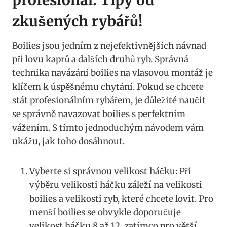
zkušených rybářů!
Boilies jsou jedním⁣ z nejefektivnějších⁤ návnad
při lovu kaprů a dalších druhů ryb. Správná
technika navázání boilies⁣ na vlasovou montáž je⁤
klíčem k úspěšnému chytání. Pokud se⁢ chcete
stát profesionálním rybářem, ⁣je ‌důležité naučit
se správně⁢ navazovat boilies s perfektním⁢
vážením. S tímto jednoduchým⁢ návodem vám
ukážu, jak ​toho dosáhnout.
Vyberte si správnou⁢ velikost háčku: Při
výběru ​velikosti háčku záleží na ​velikosti
boilies a velikosti ⁤ryb, které chcete lovit. Pro
menší boilies ‍se obvykle doporučuje
velikost ⁣háčku 8 až ⁤12, zatímco pro větší