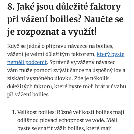
8. ⁢Jaké jsou⁢ důležité ‌faktory
při ‌vážení boilies? Naučte ⁣se
je rozpoznat a využít!
Když ⁤se jedná o přípravu⁣ návazce ⁢na boilies,
vážení je velmi důležitým faktorem,
který‌ byste
neměli podcenit
. ​Správně vyvážený návazec
vám může pomoci zvýšit šance na úspěšný lov a
získání vysněného úlovku. Zde je několik
důležitých ⁤faktorů,⁣ které‌ byste měli brát v úvahu
při ‌vážení⁤ boilies.
Velikost boilies: Různé velikosti boilies mají
odlišnou ​plovací⁤ schopnost ve vodě. Měli
byste ⁣se snažit vážit ‍boilies, které ⁣mají⁢