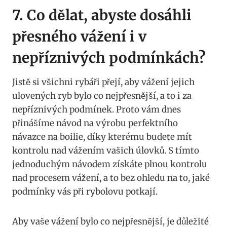
7. Co dělat, abyste dosáhli
přesného vážení i v
nepříznivých podmínkách?
Jistě si všichni rybáři ⁣přejí, ​aby vážení jejich
ulovených ryb bylo co ‍nejpřesnější,⁤ a⁤ to​ i za‌
nepříznivých podmínek. Proto vám dnes
‍přinášíme návod na výrobu perfektního
návazce na boilie, ​díky kterému budete mít
kontrolu nad​ vážením ⁤vašich úlovků. S tímto
jednoduchým ⁢návodem získáte plnou kontrolu
nad procesem vážení, a to bez ohledu ⁤na‍ to,⁤ jaké
podmínky vás ⁤při rybolovu potkají.
Aby vaše vážení bylo co nejpřesnější, je důležité