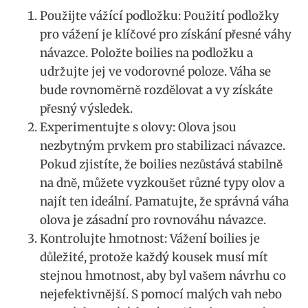
Použijte vážící podložku: Použití podložky
pro​ vážení je klíčové pro získání ⁢přesné⁣ váhy
návazce. Položte ⁤boilies‌ na⁢ podložku a
udržujte jej ve vodorovné poloze. Váha se
bude rovnoměrně rozdělovat a vy získáte
přesný výsledek.
Experimentujte⁢ s olovy: Olova jsou
nezbytným prvkem pro stabilizaci ‌návazce.
Pokud zjistíte,⁢ že boilies nezůstává stabilně
na dně, ‌můžete⁣ vyzkoušet‍ různé typy olov‌ a
najít ten ideální. Pamatujte, že správná váha
olova je zásadní pro rovnováhu‌ návazce.
Kontrolujte hmotnost: Vážení boilies ⁢je
důležité, protože každý⁣ kousek ‌musí ​mít
stejnou hmotnost, aby byl vašem ⁢návrhu co‍
nejefektivnější.⁢ S ​pomocí malých vah nebo