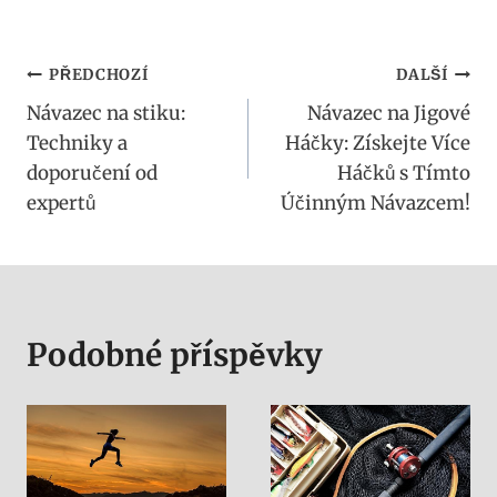
Navigace
PŘEDCHOZÍ
DALŠÍ
Návazec na stiku:
Návazec na Jigové
pro
Techniky a
Háčky: Získejte Více
příspěvek
doporučení od
Háčků s Tímto
expertů
Účinným Návazcem!
Podobné příspěvky