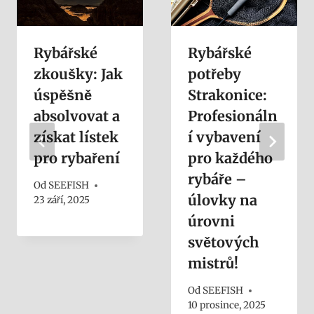
Rybářské
Rybářské
zkoušky: Jak
potřeby
úspěšně
Strakonice:
absolvovat a
Profesionáln
získat lístek
í vybavení
pro rybaření
pro každého
rybáře –
Od
SEEFISH
úlovky na
23 září, 2025
úrovni
světových
mistrů!
Od
SEEFISH
10 prosince, 2025