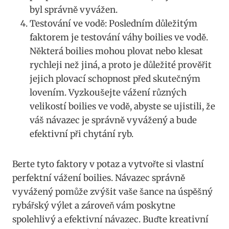
⁢byl správně⁤ vyvážen.
Testování⁤ ve vodě: Posledním ‌důležitým​
faktorem je⁤ testování váhy‍ boilies ve vodě.
Některá ​boilies mohou plovat nebo klesat
⁣rychleji než jiná, a proto je důležité prověřit
jejich ⁤plovací schopnost‌ před skutečným
lovením. Vyzkoušejte vážení různých
velikostí boilies ve⁤ vodě,​ abyste se ujistili, že
váš ⁢návazec je správně ‌vyvážený ⁣a bude
efektivní​ při chytání ryb.
Berte tyto faktory v potaz a vytvořte si vlastní
‌perfektní vážení boilies.⁢ Návazec‌ správně ​
vyvážený pomůže zvýšit vaše šance na úspěšný
rybářský výlet a zároveň vám poskytne
spolehlivý a efektivní návazec. Buďte kreativní