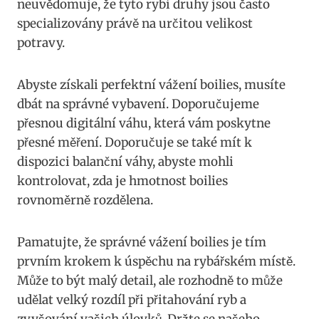
neuvědomuje, že tyto rybí ‍druhy jsou ​často
specializovány právě na určitou velikost
potravy.
Abyste‌ získali perfektní ⁢vážení boilies, ⁢musíte⁢
dbát na správné vybavení. Doporučujeme
přesnou digitální⁤ váhu, která vám poskytne
přesné měření.‍ Doporučuje se také mít k
dispozici balanční váhy, abyste mohli
kontrolovat, zda je hmotnost ​boilies
rovnoměrně rozdělena.
Pamatujte, že správné vážení boilies je tím
⁢prvním krokem k úspěchu na rybářském místě.
Může to být malý detail, ale rozhodně to⁣ může
udělat velký rozdíl při přitahování ryb a‌
zvyšování ‍vašich úlovků. ‍Držte se našeho