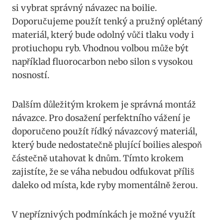
si vybrat správný návazec na⁢ boilie.
Doporučujeme použít tenký a pružný⁢ oplétaný
materiál, který bude ‍odolný vůči tlaku vody ‍i⁣
protiuchopu‌ ryb. Vhodnou volbou může⁤ být
například fluorocarbon ⁤nebo silon s vysokou
⁤nosností.
Dalším důležitým krokem ⁤je správná⁣ montáž
návazce. Pro dosažení perfektního vážení⁤ je
doporučeno použít ​řídký návazcový materiál,
⁣který ⁤bude nedostatečně ‍plující ⁣boilies alespoň
částečně utahovat⁣ k dnům. Tímto krokem
zajistíte, že ⁤se váha⁣ nebudou odfukovat ‌příliš‌
daleko od místa, kde ryby momentálně žerou.
V⁤ nepříznivých podmínkách ⁤je možné ‌využít