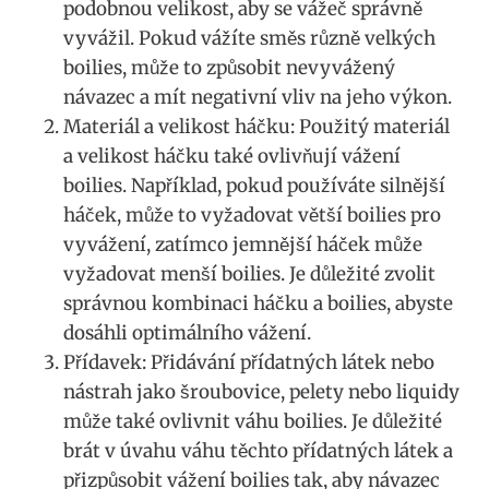
podobnou velikost, aby se vážeč⁤ správně
vyvážil. Pokud vážíte ⁢směs různě velkých
boilies, může to způsobit nevyvážený
návazec a mít negativní vliv na jeho výkon.
Materiál a​ velikost háčku: Použitý materiál
a velikost háčku také‌ ovlivňují vážení
boilies. Například, pokud‍ používáte silnější
háček, může to​ vyžadovat větší boilies pro
vyvážení, zatímco​ jemnější háček může
vyžadovat menší boilies. Je‍ důležité zvolit ​
správnou kombinaci‍ háčku ​a boilies, abyste
dosáhli optimálního ⁢vážení.
Přídavek: Přidávání přídatných látek ⁤nebo
nástrah jako šroubovice, pelety nebo‌ liquidy
může také ovlivnit váhu boilies.‍ Je důležité
brát v ‌úvahu váhu těchto přídatných‌ látek a
‍přizpůsobit vážení boilies tak, aby návazec