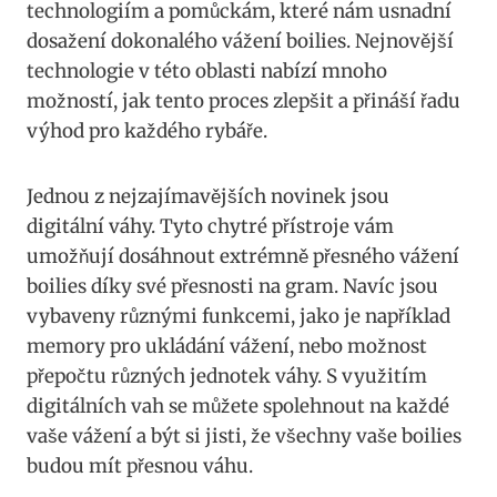
‌technologiím a ‍pomůckám, které nám usnadní
dosažení dokonalého vážení boilies. Nejnovější
technologie v této oblasti nabízí mnoho
možností, jak tento⁢ proces⁤ zlepšit a ​přináší řadu
výhod ⁢pro každého rybáře.
Jednou z nejzajímavějších novinek jsou
digitální váhy. ‍Tyto chytré přístroje vám
umožňují dosáhnout​ extrémně přesného vážení
boilies díky své přesnosti ​na gram.⁤ Navíc jsou
vybaveny různými funkcemi, jako je ⁣například
memory pro ukládání vážení, nebo možnost
přepočtu různých jednotek váhy. S využitím⁢
digitálních vah se ⁣můžete spolehnout⁤ na každé‌
vaše vážení a ‌být ⁢si ‌jisti,⁢ že všechny vaše boilies
budou mít ⁣přesnou váhu.