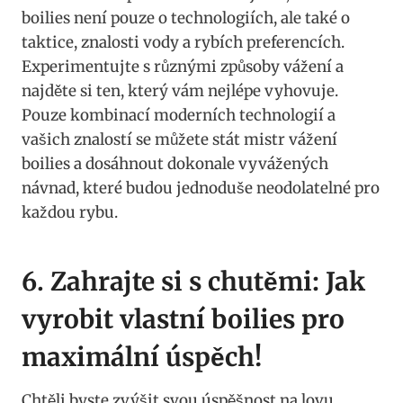
boilies není ‌pouze o technologiích, ale také o
taktice, znalosti ⁢vody a rybích preferencích.
Experimentujte s⁣ různými způsoby vážení a
najděte‍ si ten, který vám nejlépe vyhovuje.
Pouze kombinací‌ moderních technologií a
vašich znalostí se můžete stát mistr vážení
⁢boilies a ⁢dosáhnout dokonale vyvážených
návnad, ⁣které budou jednoduše neodolatelné pro
každou rybu.
6.⁢ Zahrajte si s chutěmi:‌ Jak⁤
vyrobit ⁣vlastní boilies pro
‌maximální‌ úspěch!
Chtěli byste zvýšit svou ⁣úspěšnost na lovu