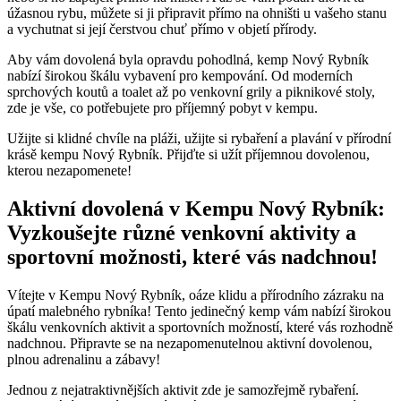
úžasnou rybu, můžete si ji připravit přímo na ohništi u vašeho stanu
a vychutnat si její čerstvou chuť přímo v objetí přírody.
Aby vám dovolená byla opravdu pohodlná, kemp Nový Rybník
nabízí širokou škálu vybavení pro kempování. Od moderních
sprchových koutů a toalet až po venkovní grily a piknikové stoly,
zde je vše, co potřebujete pro příjemný pobyt v kempu.
Užijte si klidné chvíle na pláži, užijte si rybaření a plavání v přírodní
krásě kempu Nový Rybník. Přijďte si užít příjemnou dovolenou,
kterou nezapomenete!
Aktivní dovolená v Kempu Nový Rybník:
Vyzkoušejte různé venkovní aktivity a
sportovní možnosti, které vás nadchnou!
Vítejte v Kempu Nový Rybník, oáze klidu a přírodního zázraku na
úpatí malebného rybníka! Tento jedinečný kemp vám nabízí širokou
škálu venkovních aktivit a sportovních možností, které vás rozhodně
nadchnou. Připravte se na nezapomenutelnou aktivní dovolenou,
plnou adrenalinu a zábavy!
Jednou z nejatraktivnějších aktivit zde je samozřejmě rybaření.