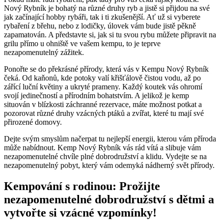
Nový Rybník je bohatý na různé druhy ryb a jistě si přijdou na své
jak začínající hobby rybáři, tak i ti zkušenější. Ať už si vyberete
rybaření z břehu, nebo z lodičky, úlovek vám bude jistě pěkně
zapamatován. A představte si, jak si tu svou rybu můžete připravit na
grilu přímo u ohniště ve vašem kempu, to je teprve
nezapomenutelný zážitek.
Ponořte se do překrásné přírody, která vás v Kempu Nový Rybník
čeká. Od kaňonů, kde potoky valí křišťálově čistou vodu, až po
zářící luční květiny a ukryté prameny. Každý koutek vás ohromí
svojí jedinečností a přírodním bohatstvím. A jelikož je kemp
situován v blízkosti záchranné rezervace, máte možnost potkat a
pozorovat různé druhy vzácných ptáků a zvířat, které tu mají své
přirozené domovy.
Dejte svým smyslům načerpat tu nejlepší energii, kterou vám příroda
může nabídnout. Kemp Nový Rybník vás rád vítá a slibuje vám
nezapomenutelné chvíle plné dobrodružství a klidu. Vydejte se na
nezapomenutelný pobyt, který vám odemyká nádherný svět přírody.
Kempování s rodinou: Prožijte
nezapomenutelné dobrodružství s dětmi a
vytvořte si vzácné vzpomínky!