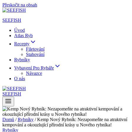
Přeskočit na obsah
SEEFISH
Úvod
Atlas Ryb
Recepty
Filetování
Stahování
Rybníky
Vybavení Pro Rybáře
Návazce
O nás
SEEFISH
Domů
/
Rybníky
/
Kemp Nový Rybník: Nezapomeňte na atraktivní
kempování a okouzlující přírodní krásy u Nového rybníka!
Rybníky