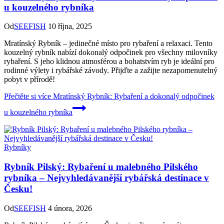
u kouzelného rybníka
Od
SEEFISH
10 října, 2025
Mratínský Rybník – jedinečné místo pro rybaření a relaxaci. Tento
kouzelný rybník nabízí dokonalý odpočinek pro všechny milovníky
rybaření. S jeho klidnou atmosférou a bohatstvím ryb je ideální pro
rodinné výlety i rybářské závody. Přijďte a zažijte nezapomenutelný
pobyt v přírodě!
Přečtěte si více
Mratínský Rybník: Rybaření a dokonalý odpočinek
u kouzelného rybníka
Rybníky
Rybník Pilský: Rybaření u malebného Pilského
rybníka – Nejvyhledávanější rybářská destinace v
Česku!
Od
SEEFISH
4 února, 2026