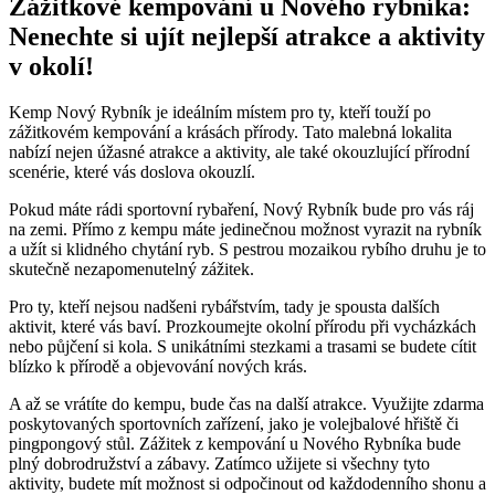
Zážitkové kempování u Nového rybníka:
Nenechte si ujít nejlepší atrakce a aktivity
v okolí!
Kemp Nový Rybník je ideálním místem pro ty, kteří touží po
zážitkovém kempování a krásách přírody. Tato malebná lokalita
nabízí nejen úžasné atrakce a aktivity, ale také okouzlující přírodní
scenérie, které vás doslova okouzlí.
Pokud máte rádi sportovní rybaření, Nový Rybník bude pro vás ráj
na zemi. Přímo z kempu máte jedinečnou možnost vyrazit na rybník
a užít si klidného chytání ryb. S pestrou mozaikou rybího druhu je to
skutečně nezapomenutelný zážitek.
Pro ty, kteří nejsou nadšeni rybářstvím, tady je spousta dalších
aktivit, které vás baví. Prozkoumejte okolní přírodu při vycházkách
nebo půjčení si kola. S unikátními stezkami a trasami se budete cítit
blízko k přírodě a objevování nových krás.
A až se vrátíte do kempu, bude čas na další atrakce. Využijte zdarma
poskytovaných sportovních zařízení, jako je volejbalové hřiště či
pingpongový stůl. Zážitek z kempování u Nového Rybníka bude
plný dobrodružství a zábavy. Zatímco užijete si všechny tyto
aktivity, budete mít možnost si odpočinout od každodenního shonu a