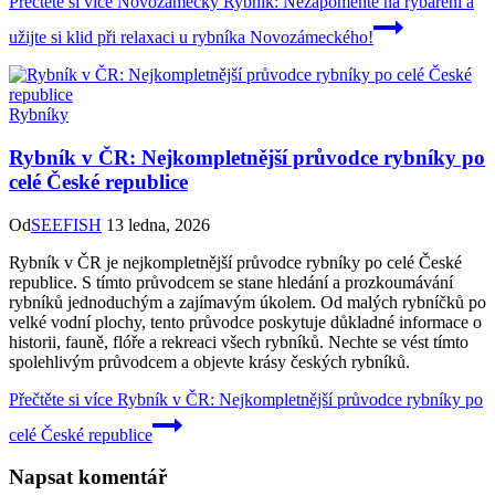
Přečtěte si více
Novozámecký Rybník: Nezapomeňte na rybaření a
užijte si klid při relaxaci u rybníka Novozámeckého!
Rybníky
Rybník v ČR: Nejkompletnější průvodce rybníky po
celé České republice
Od
SEEFISH
13 ledna, 2026
Rybník v ČR je nejkompletnější průvodce rybníky po celé České
republice. S tímto průvodcem se stane hledání a prozkoumávání
rybníků jednoduchým a zajímavým úkolem. Od malých rybníčků po
velké vodní plochy, tento průvodce poskytuje důkladné informace o
historii, fauně, flóře a rekreaci všech rybníků. Nechte se vést tímto
spolehlivým průvodcem a objevte krásy českých rybníků.
Přečtěte si více
Rybník v ČR: Nejkompletnější průvodce rybníky po
celé České republice
Napsat komentář