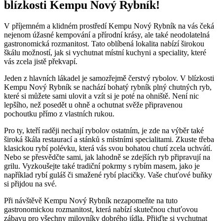
blízkosti Kempu Nový Rybník!
V příjemném a klidném prostředí Kempu Nový Rybník na vás čeká
nejenom úžasné kempování a přírodní krásy, ale také neodolatelná
gastronomická rozmanitost. Tato oblíbená lokalita nabízí širokou
škálu možností, jak si vychutnat místní kuchyni a speciality, které
vás zcela jistě překvapí.
Jeden z hlavních lákadel je samozřejmě čerstvý rybolov. V blízkosti
Kempu Nový Rybník se nachází bohatý rybník plný chutných ryb,
které si můžete sami ulovit a vzít si je poté na ohniště. Není nic
lepšího, než posedět u ohně a ochutnat svěže připravenou
pochoutku přímo z vlastních rukou.
Pro ty, kteří raději nechají rybolov ostatním, je zde na výběr také
široká škála restaurací a stánků s místními specialitami. Zkuste třeba
klasickou rybí polévku, která vás svou bohatou chutí zcela uchvátí.
Nebo se přesvědčte sami, jak lahodně se zdejších ryb připravují na
grilu. Vyzkoušejte také tradiční pokrmy s rybím masem, jako je
například rybí guláš či smažené rybí placičky. Vaše chuťové buňky
si přijdou na své.
Při návštěvě Kempu Nový Rybník nezapomeňte na tuto
gastronomickou rozmanitost, která nabízí skutečnou chuťovou
zábavu pro všechny milovníky dobrého jídla. Přijďte si vychutnat