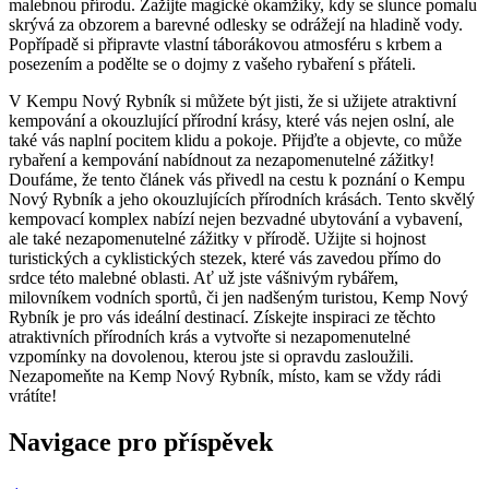
malebnou přírodu. Zažijte magické okamžiky, kdy se slunce pomalu
skrývá za obzorem a barevné odlesky se odrážejí na hladině vody.
Popřípadě si připravte vlastní táborákovou atmosféru s krbem a
posezením a podělte se o dojmy z vašeho rybaření s přáteli.
V Kempu Nový Rybník si můžete být jisti, že si užijete atraktivní
kempování a okouzlující přírodní krásy, které vás nejen oslní, ale
také vás naplní pocitem klidu a pokoje. Přijďte a objevte, co může
rybaření a kempování nabídnout za nezapomenutelné zážitky!
Doufáme, že tento článek vás přivedl na cestu k poznání o Kempu
Nový Rybník a jeho okouzlujících přírodních krásách. Tento skvělý
kempovací komplex nabízí nejen bezvadné ubytování a vybavení,
ale také nezapomenutelné zážitky v přírodě. Užijte si hojnost
turistických a cyklistických stezek, které vás zavedou přímo do
srdce této malebné oblasti. Ať už jste vášnivým rybářem,
milovníkem vodních sportů, či jen nadšeným turistou, Kemp Nový
Rybník je pro vás ideální destinací. Získejte inspiraci ze těchto
atraktivních přírodních krás a vytvořte si nezapomenutelné
vzpomínky na dovolenou, kterou jste si opravdu zasloužili.
Nezapomeňte na Kemp Nový Rybník, místo, kam se vždy rádi
vrátíte!
Navigace pro příspěvek