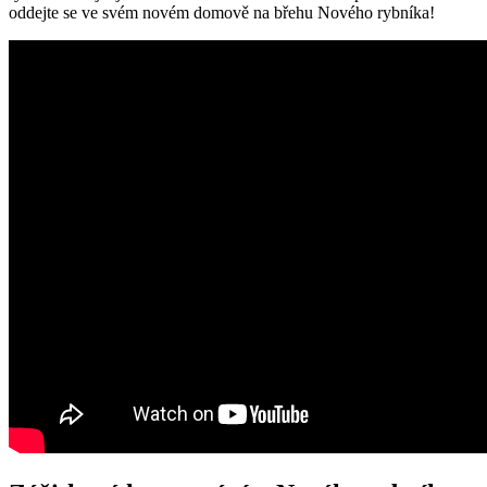
oddejte se ve svém novém domově na břehu Nového rybníka!