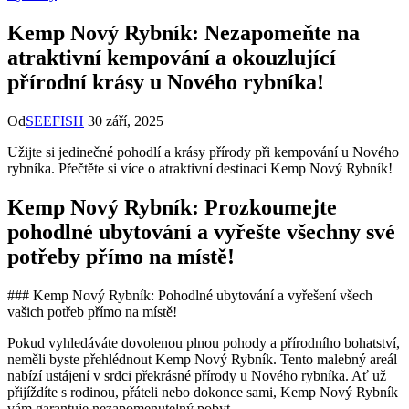
Kemp Nový Rybník: Nezapomeňte na
atraktivní kempování a okouzlující
přírodní krásy u Nového rybníka!
Od
SEEFISH
30 září, 2025
Užijte si jedinečné pohodlí a krásy přírody při kempování u Nového
rybníka. Přečtěte si více o atraktivní destinaci Kemp Nový Rybník!
Kemp Nový Rybník: Prozkoumejte
pohodlné ubytování a vyřešte všechny své
potřeby přímo na místě!
### Kemp Nový Rybník: Pohodlné ubytování a vyřešení všech
vašich potřeb přímo na místě!
Pokud vyhledáváte dovolenou plnou pohody a přírodního bohatství,
neměli byste přehlédnout Kemp Nový Rybník. Tento malebný areál
nabízí ustájení v srdci překrásné přírody u Nového rybníka. Ať už
přijíždíte s rodinou, přáteli nebo dokonce sami, Kemp Nový Rybník
vám garantuje nezapomenutelný pobyt.