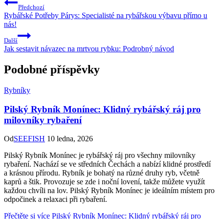
Předchozí
Rybářské Potřeby Párys: Specialisté na rybářskou výbavu přímo u
nás!
Další
Jak sestavit návazec na mrtvou rybku: Podrobný návod
Podobné příspěvky
Rybníky
Pilský Rybník Monínec: Klidný rybářský ráj pro
milovníky rybaření
Od
SEEFISH
10 ledna, 2026
Pilský Rybník Monínec je rybářský ráj pro všechny milovníky
rybaření. Nachází se ve středních Čechách a nabízí klidné prostředí
a krásnou přírodu. Rybník je bohatý na různé druhy ryb, včetně
kaprů a štik. Provozuje se zde i noční lovení, takže můžete využít
každou chvíli na lov. Pilský Rybník Monínec je ideálním místem pro
odpočinek a relaxaci při rybaření.
Přečtěte si více
Pilský Rybník Monínec: Klidný rybářský ráj pro