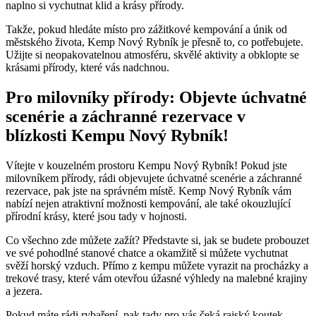
naplno si vychutnat klid a krásy přírody.
Takže, pokud hledáte místo pro zážitkové kempování a únik od
městského života, Kemp Nový Rybník je přesně to, co potřebujete.
Užijte si neopakovatelnou atmosféru, skvělé aktivity a obklopte se
krásami přírody, které vás nadchnou.
Pro milovníky přírody: Objevte úchvatné
scenérie a záchranné rezervace v
blízkosti Kempu Nový Rybník!
Vítejte v kouzelném prostoru Kempu Nový Rybník! Pokud jste
milovníkem přírody, rádi objevujete úchvatné scenérie a záchranné
rezervace, pak jste na správném místě. Kemp Nový Rybník vám
nabízí nejen atraktivní možnosti kempování, ale také okouzlující
přírodní krásy, které jsou tady v hojnosti.
Co všechno zde můžete zažít? Představte si, jak se budete probouzet
ve své pohodlné stanové chatce a okamžitě si můžete vychutnat
svěží horský vzduch. Přímo z kempu můžete vyrazit na procházky a
trekové trasy, které vám otevřou úžasné výhledy na malebné krajiny
a jezera.
Pokud máte rádi rybaření, pak tady pro vás čeká rajský koutek.