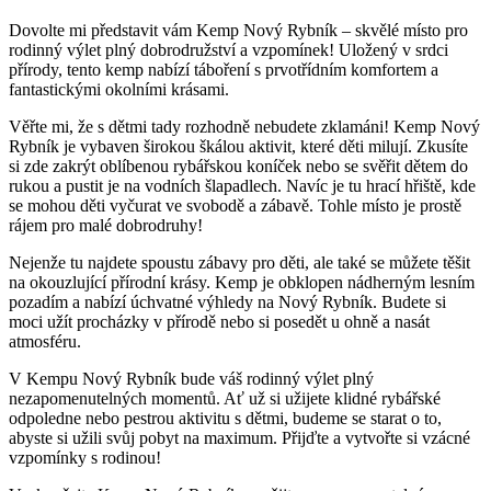
Dovolte mi představit vám Kemp Nový Rybník – skvělé místo pro
rodinný výlet plný dobrodružství a vzpomínek! Uložený v srdci
přírody, tento kemp nabízí táboření s prvotřídním komfortem a
fantastickými okolními krásami.
Věřte mi, že s dětmi tady rozhodně nebudete zklamáni! Kemp Nový
Rybník je vybaven širokou škálou aktivit, které děti milují. Zkusíte
si zde zakrýt oblíbenou rybářskou koníček nebo se svěřit dětem do
rukou a pustit je na vodních šlapadlech. Navíc je tu hrací hřiště, kde
se mohou děti vyčurat ve svobodě a zábavě. Tohle místo je prostě
rájem pro malé dobrodruhy!
Nejenže tu najdete spoustu zábavy pro děti, ale také se můžete těšit
na okouzlující přírodní krásy. Kemp je obklopen nádherným lesním
pozadím a nabízí úchvatné výhledy na Nový Rybník. Budete si
moci užít procházky v přírodě nebo si posedět u ohně a nasát
atmosféru.
V Kempu Nový Rybník bude váš rodinný výlet plný
nezapomenutelných momentů. Ať už si užijete klidné rybářské
odpoledne nebo pestrou aktivitu s dětmi, budeme se starat o to,
abyste si užili svůj pobyt na maximum. Přijďte a vytvořte si vzácné
vzpomínky s rodinou!