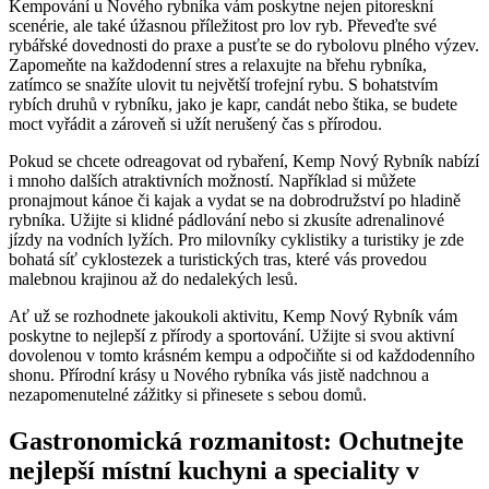
Kempování u Nového rybníka vám poskytne nejen pitoreskní
scenérie, ale také úžasnou příležitost pro lov ryb. Převeďte své
rybářské dovednosti do praxe a pusťte se do rybolovu plného výzev.
Zapomeňte na každodenní stres a relaxujte na břehu rybníka,
zatímco se snažíte ulovit tu největší trofejní rybu. S bohatstvím
rybích druhů v rybníku, jako je kapr, candát nebo štika, se budete
moct vyřádit a zároveň si užít nerušený čas s přírodou.
Pokud se chcete odreagovat od rybaření, Kemp Nový Rybník nabízí
i mnoho dalších atraktivních možností. Například si můžete
pronajmout kánoe či kajak a vydat se na dobrodružství po hladině
rybníka. Užijte si klidné pádlování nebo si zkusíte adrenalinové
jízdy na vodních lyžích. Pro milovníky cyklistiky a turistiky je zde
bohatá síť cyklostezek a turistických tras, které vás provedou
malebnou krajinou až do nedalekých lesů.
Ať už se rozhodnete jakoukoli aktivitu, Kemp Nový Rybník vám
poskytne to nejlepší z přírody a sportování. Užijte si svou aktivní
dovolenou v tomto krásném kempu a odpočiňte si od každodenního
shonu. Přírodní krásy u Nového rybníka vás jistě nadchnou a
nezapomenutelné zážitky si přinesete s sebou domů.
Gastronomická rozmanitost: Ochutnejte
nejlepší místní kuchyni a speciality v