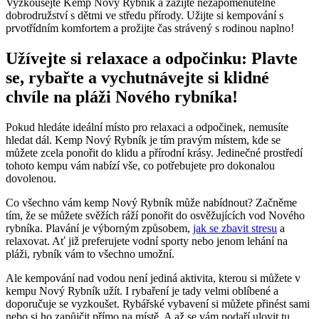
Vyzkoušejte Kemp Nový Rybník a zažijte nezapomenutelné
dobrodružství s dětmi ve středu přírody. Užijte si kempování s
prvotřídním komfortem a prožijte čas strávený s rodinou naplno!
Užívejte si relaxace a odpočinku: Plavte
se, rybařte a vychutnávejte si klidné
chvíle na pláži Nového rybníka!
Pokud hledáte ideální místo pro relaxaci a odpočinek, nemusíte
hledat dál. Kemp Nový Rybník je tím pravým místem, kde se
můžete zcela ponořit do klidu a přírodní krásy. Jedinečné prostředí
tohoto kempu vám nabízí vše, co potřebujete pro dokonalou
dovolenou.
Co všechno vám kemp Nový Rybník může nabídnout? Začněme
tím, že se můžete svěžích ráží ponořit do osvěžujících vod Nového
rybníka. Plavání je výborným způsobem,
jak se zbavit stresu
a
relaxovat. Ať již preferujete vodní sporty nebo jenom lehání na
pláži, rybník vám to všechno umožní.
Ale kempování nad vodou není jediná aktivita, kterou si můžete v
kempu Nový Rybník užít. I rybaření je tady velmi oblíbené a
doporučuje se vyzkoušet. Rybářské vybavení si můžete přinést sami
nebo si ho zapůjčit přímo na místě. A až se vám podaří ulovit tu