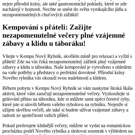
nejen přírodní krásy, ale také gastronomické poklady, které se zde
nacházejí v hojnosti. Nechte se unést do světa vynikajícího jídla a
nezapomenutelných chuťových zážitků!
Kempování s přáteli: Zažijte
nezapomenutelné večery plné vzájemné
zábavy a klidu u táboráku!
Vítejte v Kempu Nový Rybník, skvělém místě pro relaxaci a vyžití s
přáteli! Zde na vás čeká nezapomenutelný zážitek plný vzájemné
zábavy a klidu u táboráku. Naše kempování je vytvořeno s ohledem
na vaše potřeby a představy o perfektní dovolené. Přírodní krásy
Nového rybníka vás okouzlí svou malebností a klidem.
Během pobytu v Kempu Nový Rybník se vám naskytne široká škála
aktivit, které vám zaručují nezapomenutelné večery. Vyzkoušejte si
grilování přímo na táboráku, kde si můžete sami upéct čerstvé ryby,
které jste si ulovili během vašeho rybolovu na rybníku. Nejenže si
užijete skvělou večeři, ale také si budete užívat vzájemné zábavy a
radosti ze společnosti vašich přátel.
Pokud preferujete klidnější večery, můžete se vydat na romantickou
procházku podél Nového rybníka a sledovat soumrak s výhledem na