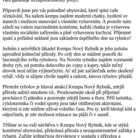
Připravili jsme pro vás pohodlné ubytování, které splní vaše
očekávání. Na našem kempu najdete moderní chatky, bydlení ve
stanech i možnost stanování s vlastním vybavením. A protože nám
záleží na vašem maximálním komfortu, každá chatka je vybavena
vlastním sociálním zařízením a plně vybavenou kuchyní. Příjemné
spaní a pořádná snídaně jsou základem úspěšného dne na rybníce!
Jedním z největších lákadel Kempu Nový Rybník je jeho poloha
uprostřed jedinečné přírody. Po celý den se můžete ponořit do
fascinujícího světa rybolovu. Na Novém rybníku najdete rozmanité
druhy ryb, od pstruha duhového po cejny a kapry, takže tučný
úlovek není ničím výjimečným. Ať už jste začátečník nebo zkušený
rybář, vždy si užijete chvíle napětí a radosti, kterou rybolov přináší.
Přestože rybolov je hlavní atrakcí Kempu Nový Rybník, zdejší
příroda nabízí mnohem víc. Prozkoumejte okolí při příjemné
procházce či pikniku a pozorujte zdejší faunu a floru. Pěší turistika,
cykloturistika či vodní sporty jsou také oblíbenými aktivitami,
kterými si zde můžete užívat volného času. Pro ty, kteří hledají klid a
odpočinek, je zde možnost relaxace na pláži či v sauně.
Těšíme se na vaši návštěvu v Kempu Nový Rybník, kde se stýká
komfortní ubytování, překrásná příroda a nezapomenutelné zážitky s
rybami. Zažijte jedinečnou dovolenou v souladu s přírodou a