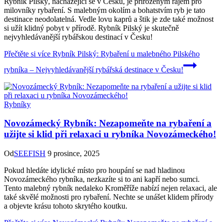
Rybník Pilský, nacházející se v Česku, je přirozeným rájem pro
milovníky rybaření. S malebným okolím a bohatstvím ryb je tato
destinace neodolatelná. Vedle lovu kaprů a štik je zde také možnost
si užít klidný pobyt v přírodě. Rybník Pilský je skutečně
nejvyhledávanější rybářskou destinací v Česku!
Přečtěte si více
Rybník Pilský: Rybaření u malebného Pilského
rybníka – Nejvyhledávanější rybářská destinace v Česku!
Rybníky
Novozámecký Rybník: Nezapomeňte na rybaření a
užijte si klid při relaxaci u rybníka Novozámeckého!
Od
SEEFISH
9 prosince, 2025
Pokud hledáte idylické místo pro houpání se nad hladinou
Novozámeckého rybníka, nezkazíte si to ani kapří nebo sumci.
Tento malebný rybník nedaleko Kroměříže nabízí nejen relaxaci, ale
také skvělé možnosti pro rybaření. Nechte se unášet klidem přírody
a objevte krásu tohoto skrytého koutku.