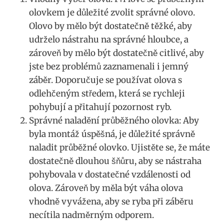
olovkem je důležité zvolit správné olovo.‌
Olovo by mělo být dostatečně těžké, aby
‌udrželo nástrahu na správné hloubce,‍ a
zároveň by mělo​ být dostatečně citlivé, aby‌
jste bez problémů zaznamenali i jemný
záběr. Doporučuje se používat olova s
odlehčeným středem,​ která se rychleji
pohybují a přitahují pozornost ryb.
Správné naladění průběžného ‍olovka: Aby
byla montáž úspěšná, je ⁢důležité správně
naladit průběžné ‍olovko. ⁢Ujistěte se, že máte⁢
dostatečně dlouhou šňůru, aby se nástraha
pohybovala v dostatečné vzdálenosti od
olova. Zároveň ‍by měla být váha ⁣olova
vhodně​ vyvážena, aby se ryba při záběru
necítila ⁢nadměrným odporem.