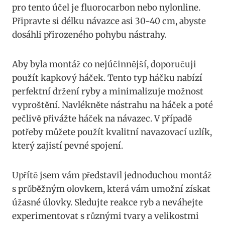
pro ‌tento účel je fluorocarbon ‍nebo nylonline.
Připravte si délku návazce asi 30-40 cm, abyste
dosáhli přirozeného pohybu‌ nástrahy.
Aby byla montáž‌ co nejúčinnější, doporučuji ​
použít⁢ kapkový háček. Tento​ typ háčku nabízí
⁣perfektní držení ryby a minimalizuje⁣ možnost
⁤vyproštění. Navlékněte nástrahu na háček a poté
pečlivě přivážte háček ‌na návazec. V případě ​
potřeby můžete použít kvalitní navazovací‍ uzlík,
který zajistí⁢ pevné spojení.
Upřítě jsem vám‌ představil ​jednoduchou montáž
s průběžným olovkem, která‌ vám umožní získat
úžasné ‍úlovky. Sledujte reakce ryb a ⁣neváhejte
‍experimentovat s​ různými tvary a velikostmi