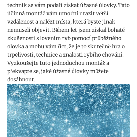
⁣technik se vám podaří ⁢získat úžasné úlovky. Tato
účinná montáž vám umožní ‌urazit větší
vzdálenost a‍ nalézt místa, která byste jinak
nemuseli ⁤objevit.⁢ Během let jsem‍ získal bohaté
zkušenosti ‌s lovením ryb​ pomocí průběžného
olovka a mohu ​vám říct, že ⁤je to skutečně⁤ hra o⁤
trpělivosti, technice⁣ a znalosti rybího chování.
Vyzkoušejte tuto jednoduchou montáž a‌
překvapte​ se, jaké úžasné úlovky můžete ​
dosáhnout.