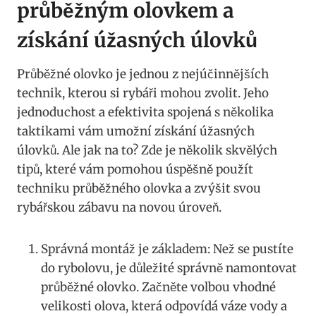
⁢průběžným olovkem ⁤a
získání úžasných úlovků
Průběžné ‍olovko​ je jednou z ‌nejúčinnějších ​
technik, kterou ⁣si rybáři ‌mohou zvolit. Jeho
jednoduchost a ⁣efektivita spojená s ‍několika‍
taktikami⁣ vám umožní získání ‌úžasných
úlovků. ‍Ale jak na to? Zde⁣ je ​několik ‌skvělých
tipů, které vám pomohou úspěšně použít⁣
techniku průběžného‍ olovka a zvýšit svou
rybářskou zábavu na novou úroveň.
Správná montáž je ⁤základem: Než se pustíte‌
do rybolovu, je ​důležité správně namontovat
průběžné olovko. Začněte volbou vhodné
velikosti olova, která odpovídá⁣ váze vody a