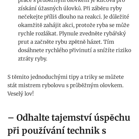
získání ‍úžasných úlovků. Při záběru ryby
nečekejte příliš dlouho na ​reakci. ⁣Je důležité
okamžitě ⁢zahájit akci, ‍protože ⁢ryba se může⁢
rychle rozlákat. Plynule zvedněte⁣ rybářský⁢
prut ‍a⁤ začněte ⁤rybu zpětně házet. Tím
dosáhnete rychlého přivinutí a snížíte riziko⁤
ztráty ryby.
S těmito jednoduchými tipy a ⁣triky se můžete
stát mistrem rybolovu s průběžným ⁣olovkem.
Veselý⁣ lov!
– Odhalte tajemství úspěchu
při používání technik s