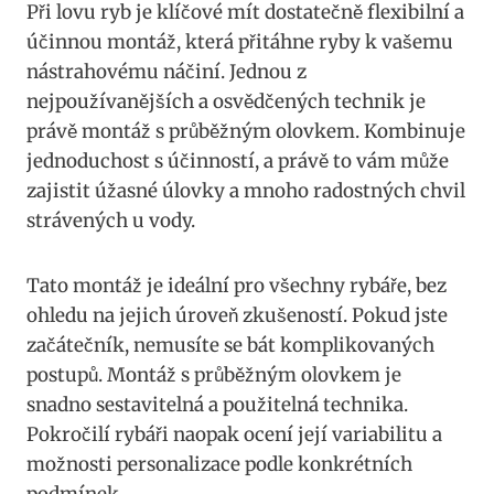
Při ⁢lovu ryb je klíčové mít dostatečně flexibilní a
účinnou montáž, která⁢ přitáhne ryby k vašemu
nástrahovému náčiní. Jednou z‍
nejpoužívanějších a ‌osvědčených technik je
právě montáž s průběžným⁢ olovkem. Kombinuje‌
jednoduchost‌ s účinností,​ a právě to ‍vám může
zajistit úžasné⁤ úlovky‌ a mnoho radostných⁢ chvil
strávených u ⁣vody.
Tato montáž je ideální pro všechny‌ rybáře, bez
ohledu na‍ jejich úroveň⁤ zkušeností. Pokud⁣ jste
začátečník, nemusíte se bát⁢ komplikovaných
postupů. Montáž s průběžným ⁢olovkem je
⁤snadno sestavitelná a‌ použitelná technika.
Pokročilí rybáři ​naopak⁣ ocení její‍ variabilitu ⁢a
možnosti personalizace podle konkrétních