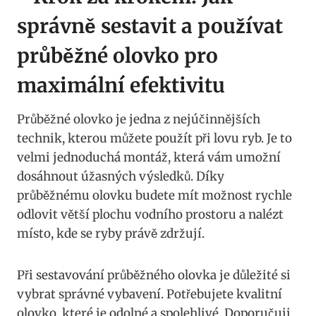
správně sestavit a ‌používat
průběžné ‍olovko pro
maximální​ efektivitu
Průběžné olovko je jedna⁤ z ⁤nejúčinnějších‌
technik, kterou můžete použít při lovu ryb. ‍Je to
velmi ​jednoduchá montáž, která vám⁢ umožní
dosáhnout‌ úžasných výsledků. Díky ​
průběžnému olovku budete mít⁤ možnost rychle
odlovit větší plochu vodního prostoru a nalézt⁢
místo, ‍kde se ryby právě zdržují.
Při sestavování průběžného olovka je ‌důležité si
vybrat správné⁢ vybavení. Potřebujete kvalitní
olovko, které ⁢je odolné a spolehlivé. Doporučuji