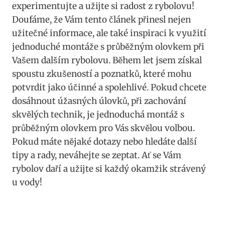
experimentujte a užijte si radost z rybolovu!
‍Doufáme, ⁤že Vám tento článek přinesl nejen
užitečné informace, ale také inspiraci k využití
jednoduché montáže‌ s⁣ průběžným olovkem při
Vašem dalším‍ rybolovu. Během let jsem ⁤získal
spoustu zkušeností a⁢ poznatků,⁢ které mohu
potvrdit jako účinné a spolehlivé.‍ Pokud chcete
dosáhnout ​úžasných úlovků, při zachování
skvělých technik, je jednoduchá montáž s
průběžným olovkem​ pro Vás skvělou volbou.
Pokud ‍máte nějaké dotazy ⁢nebo‍ hledáte‌ další⁣
tipy a rady, neváhejte se zeptat. Ať se Vám
rybolov daří a užijte⁤ si⁣ každý⁣ okamžik‍ strávený​
u vody!