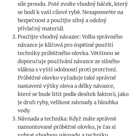
síle proudu. Poté zvolte vhodný háček, který
⁣se hodí ⁢k ⁣vaší cílové rybě. Nezapomeňte na
bezpečnost a použijte ‌silný a⁤ odolný
přívlačný materiál.
Použijte vhodný návazec:⁢ Volba správného
návazce ‌je klíčová pro⁢ úspěšné použití
‌techniky ‌průběžného olovka. Většinou ⁤se
doporučuje používání návazce ze silného
vlákna s vyšší ​odolností proti protržení.
Průběžné olovko ​vyžaduje také správné
nastavení výšky olova ⁤a⁢ délky návazce,
které se bude lišit podle desítek faktorů, jako
⁣je druh ryby, velikost​ návnady a hloubka
vody.
Návnada a technika: Když máte správně‌
namontované průběžné‌ olovko, je čas si
vybrat vhodnou návnadu a techniku