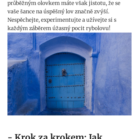
průběžným ​olovkem máte však jistotu, že se
vaše ‌šance na úspěšný ‍lov značně zvýší.
⁢Nespěchejte, experimentujte a⁢ užívejte⁣ si​ s
každým záběrem úžasný pocit rybolovu!
-⁤ Krok ⁣za krokem:‍ Jak