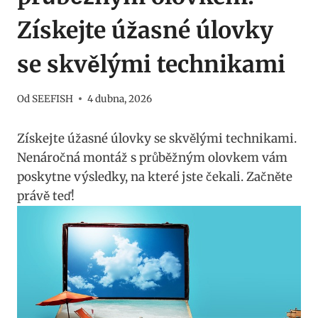
Získejte úžasné úlovky
se skvělými technikami
Od
SEEFISH
4 dubna, 2026
Získejte úžasné úlovky se skvělými ​technikami.
Nenáročná montáž s ⁢průběžným olovkem vám
poskytne​ výsledky, na které jste čekali. Začněte
právě teď!