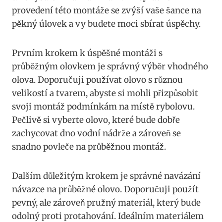
provedení ⁢této⁢ montáže se zvýší‍ vaše ⁢šance‍ na
pěkný úlovek​ a vy budete‌ moci sbírat úspěchy.
Prvním krokem k úspěšné montáži s
průběžným olovkem je ​správný výběr vhodného
olova. Doporučuji používat olovo s různou
velikostí⁤ a tvarem, abyste si mohli přizpůsobit
svoji montáž podmínkám‌ na ‍místě rybolovu.
Pečlivě si vyberte ⁣olovo, které bude dobře
zachycovat​ dno vodní nádrže a zároveň se
snadno povleče na průběžnou⁢ montáž.
Dalším důležitým krokem​ je správné ‍navázání
návazce na průběžné olovo.‍ Doporučuji použít
pevný, ale zároveň pružný‍ materiál, který bude⁣
odolný ⁣proti protahování. Ideálním materiálem ​