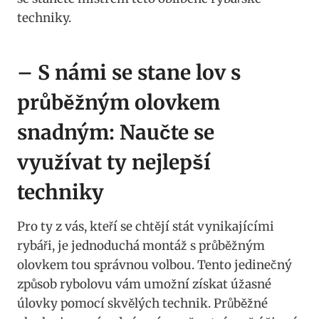
techniky.
– S námi se stane lov s
průběžným​ olovkem
snadným: ⁤Naučte se ​
využívat ty nejlepší
techniky
Pro ty z⁢ vás,⁢ kteří⁣ se chtějí⁣ stát‌ vynikajícími
rybáři, je jednoduchá montáž s průběžným
olovkem ⁤tou správnou volbou. Tento⁤ jedinečný⁢
způsob rybolovu‌ vám umožní získat úžasné
úlovky pomocí skvělých technik. Průběžné