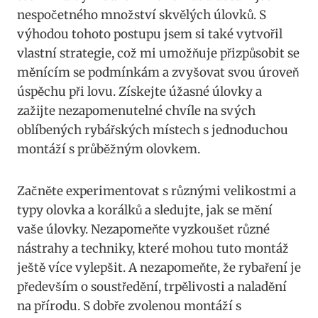
nespočetného množství skvělých ⁢úlovků. ‌S
výhodou tohoto postupu jsem​ si ⁤také ⁤vytvořil
vlastní strategie, což mi umožňuje přizpůsobit ‌se
měnícím se podmínkám a zvyšovat svou‌ úroveň
úspěchu při lovu.⁤ Získejte úžasné ⁣úlovky a
zažijte nezapomenutelné chvíle⁢ na⁣ svých
oblíbených rybářských ⁣místech ⁢s​ jednoduchou
montáží ⁤s ‍průběžným olovkem.
Začněte experimentovat s různými velikostmi a
typy olovka a korálků a ‌sledujte, jak ‍se ⁢mění
vaše úlovky.⁢ Nezapomeňte vyzkoušet různé
nástrahy ‌a techniky, které⁤ mohou tuto montáž
⁢ještě⁢ více​ vylepšit.⁢ A nezapomeňte, ⁢že rybaření je
především o soustředění, trpělivosti⁤ a naladění
na přírodu.⁢ S​ dobře ⁣zvolenou montáží s