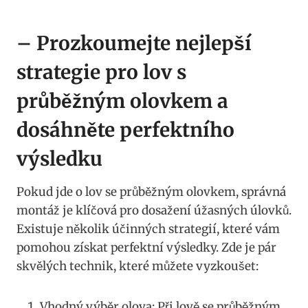
– ‍Prozkoumejte nejlepší ​
strategie pro lov s
průběžným⁤ olovkem​ a
dosáhněte ‍perfektního
výsledku
Pokud ⁤jde o lov se průběžným olovkem, správná⁤
montáž je ‍klíčová‌ pro dosažení úžasných úlovků.
‌Existuje několik účinných strategií, které vám
pomohou získat ⁢perfektní výsledky. Zde je pár
skvělých‌ technik, které můžete vyzkoušet:
Vhodný výběr olova: Při lově se průběžným