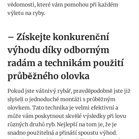
vědomosti, které⁤ vám pomohou ⁤při každém
výletu na ⁤ryby.
– Získejte konkurenční
výhodu ‍díky odborným⁢
radám a technikám⁤ použití
průběžného olovka
Pokud⁣ jste vášnivý ‍rybář, pravděpodobně jste již
slyšeli⁤ o jednoduché montáži s průběžným
olovkem. Tato ⁢technika⁣ je‌ velmi efektivní a
může ‍vám poskytnout⁢ skvělé výsledky při lovu
různých druhů ⁤ryb. Nejlepší na ⁢tom je,⁢ že je
snadno použitelná a⁤ přináší ⁣spoustu výhod.