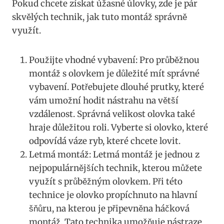
‌Pokud chcete získat úžasné⁣ úlovky,‌ zde⁢ je pár
skvělých technik,⁤ jak tuto montáž správně
⁣využít.
Použijte⁣ vhodné vybavení: Pro‌ průběžnou
montáž s olovkem je⁢ důležité mít⁢ správné
vybavení. Potřebujete dlouhé prutky, které
vám umožní hodit‍ nástrahu na větší
vzdálenost. Správná velikost olovka také
hraje ‌důležitou roli.⁤ Vyberte ⁤si​ olovko, které
‌odpovídá váze ⁤ryb, které⁣ chcete lovit.
Letmá montáž:⁤ Letmá montáž je jednou z
nejpopulárnějších technik, kterou⁤ můžete
využít s průběžným olovkem. Při této‍
technice je olovko ‌propíchnuto na hlavní
šňůru, na kterou je připevněna háčková
montáž. ⁢Tato⁢ technika umožňuje nástraze