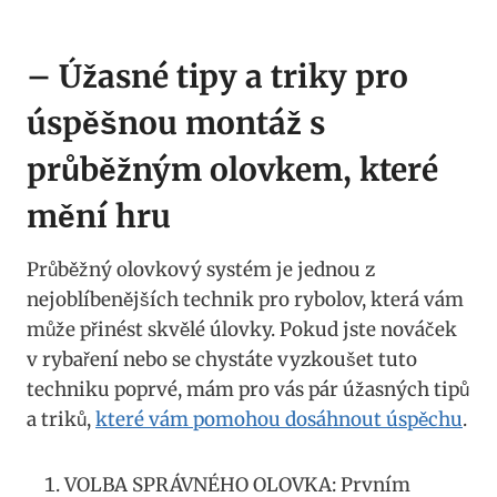
– Úžasné tipy a triky pro
úspěšnou montáž s
průběžným olovkem, které
‌mění⁤ hru
Průběžný olovkový systém je jednou‍ z
nejoblíbenějších technik pro rybolov,‍ která vám
může přinést skvělé úlovky. ​Pokud jste⁤ nováček
⁤v rybaření​ nebo ⁣se chystáte vyzkoušet tuto
techniku poprvé, mám​ pro vás pár úžasných ⁢tipů
⁣a triků,⁤
které vám pomohou dosáhnout ​úspěchu
.
VOLBA SPRÁVNÉHO ​OLOVKA:⁤ Prvním