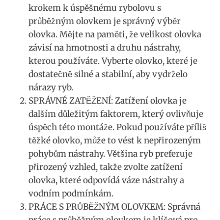
krokem k ⁣úspěšnému⁢ rybolovu ⁢s
průběžným olovkem je správný výběr
olovka.⁢ Mějte na paměti, že velikost⁤ olovka
závisí na hmotnosti a⁤ druhu ⁤nástrahy,
⁤kterou ‌používáte. Vyberte olovko, které je
dostatečně silné a stabilní, aby vydrželo
nárazy ryb.
SPRÁVNÉ ZATĚŽENÍ: ‍Zatížení olovka je‍
dalším důležitým faktorem, který ovlivňuje
úspěch této montáže. Pokud ⁤používáte příliš
těžké olovko, může to vést k nepřirozeným
pohybům ​nástrahy. Většina ryb‍ preferuje
přirozený vzhled, takže zvolte zatížení
olovka, které odpovídá ⁣váze nástrahy a ​
vodním podmínkám.
PRÁCE‍ S⁤ PRŮBĚŽNÝM OLOVKEM: Správná
práce s průběžným olovkem je klíčová pro