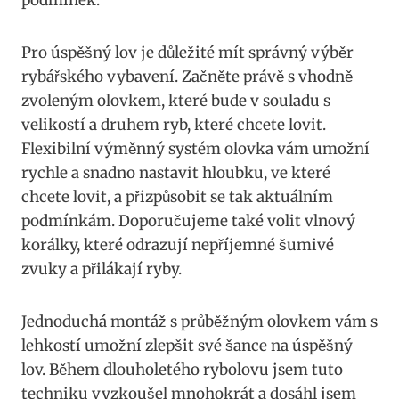
podmínek.
Pro úspěšný lov je důležité mít správný výběr
rybářského vybavení. ‌Začněte právě s vhodně
zvoleným olovkem, které bude ‍v souladu s⁢
velikostí a druhem ryb, které chcete lovit.
Flexibilní ⁣výměnný systém ⁤olovka vám umožní
rychle a snadno nastavit hloubku, ve které⁢
chcete lovit, ‌a ​přizpůsobit se tak ⁣aktuálním
podmínkám. Doporučujeme ⁣také ‍volit vlnový
korálky, které odrazují nepříjemné šumivé
zvuky ​a přilákají ryby.
Jednoduchá montáž ⁣s průběžným olovkem vám s
lehkostí umožní zlepšit své šance na úspěšný
lov. Během dlouholetého rybolovu jsem tuto
techniku vyzkoušel mnohokrát a dosáhl ⁤jsem