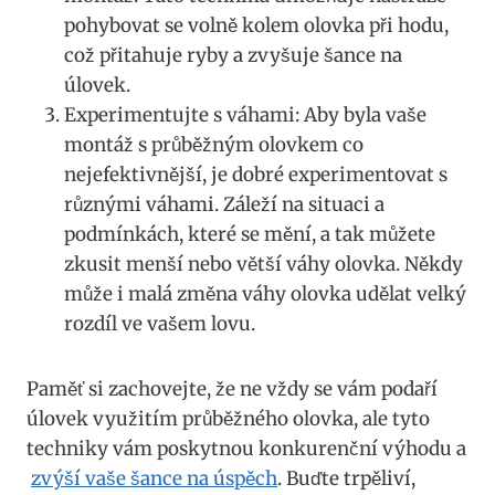
pohybovat se volně kolem olovka při hodu,
což přitahuje​ ryby a zvyšuje šance na
úlovek.
Experimentujte s ​váhami: ⁣Aby⁣ byla vaše
montáž s průběžným ⁣olovkem co
nejefektivnější,⁣ je dobré​ experimentovat ​s
různými váhami. ⁣Záleží na situaci a
podmínkách, které se mění, ‍a​ tak můžete
zkusit ⁣menší nebo větší ‌váhy olovka. Někdy
může i malá změna váhy olovka ​udělat⁢ velký
rozdíl ve vašem ⁤lovu.
Paměť si ⁤zachovejte, že ne vždy se⁣ vám podaří
úlovek využitím průběžného⁢ olovka, ale tyto
techniky vám⁣ poskytnou konkurenční⁣ výhodu a
⁣
zvýší vaše šance ‌na úspěch
. Buďte trpěliví,‌