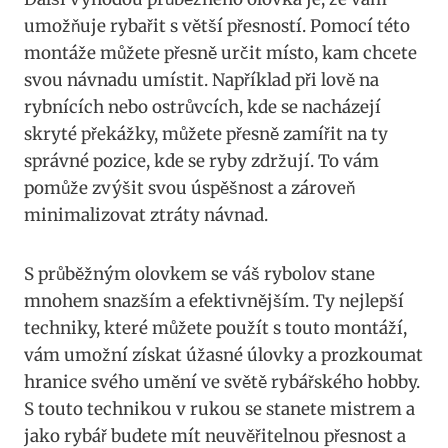
umožňuje rybařit s‌ větší přesností. ⁤Pomocí této
‍montáže‌ můžete přesně určit místo, kam chcete
svou ⁤návnadu‍ umístit. Například⁢ při lově ‍na
rybnících nebo ostrůvcích, kde ⁣se nacházejí
⁤skryté překážky, můžete přesně zamířit ⁤na ty
⁤správné‍ pozice,⁣ kde se ryby zdržují. To vám
pomůže zvýšit⁤ svou úspěšnost a zároveň
minimalizovat​ ztráty⁣ návnad.
S průběžným⁣ olovkem se váš rybolov stane
mnohem​ snazším a⁣ efektivnějším. Ty nejlepší⁤
techniky, které můžete použít s touto montáží,
vám umožní získat ‍úžasné‌ úlovky a prozkoumat
hranice svého umění ve světě⁢ rybářského hobby.⁤
S touto technikou ⁤v rukou se stanete mistrem ⁢a ​
jako rybář budete mít ⁣neuvěřitelnou‍ přesnost a