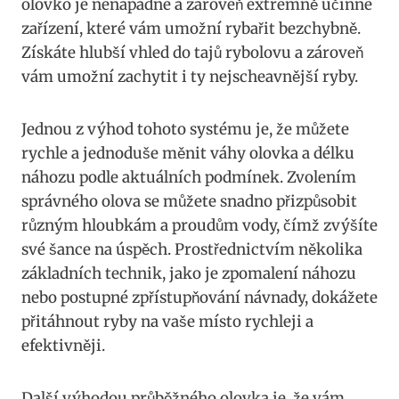
olovko ​je‍ nenápadné​ a zároveň extrémně účinné⁤
zařízení, které vám umožní rybařit‌ bezchybně.
Získáte ⁤hlubší vhled do tajů rybolovu⁣ a zároveň
vám umožní zachytit i ⁢ty nejscheavnější ryby.
Jednou z⁢ výhod tohoto systému je,‌ že můžete
rychle a jednoduše měnit váhy olovka a ⁤délku
náhozu podle⁢ aktuálních podmínek.⁤ Zvolením
správného olova se ​můžete snadno přizpůsobit
různým hloubkám a proudům vody, čímž zvýšíte
své šance na úspěch. Prostřednictvím⁣ několika
základních technik,⁢ jako​ je zpomalení‌ náhozu
nebo postupné zpřístupňování ‍návnady, dokážete
přitáhnout ‍ryby ⁢na vaše místo rychleji a
efektivněji.
Další výhodou průběžného olovka je, že⁣ vám