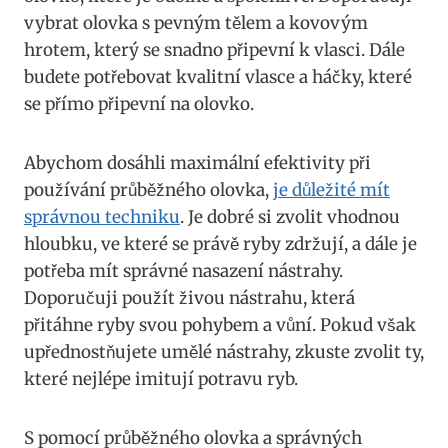
vybrat olovka s pevným tělem a kovovým
hrotem,⁣ který se snadno​ připevní k vlasci. ⁢Dále
budete ⁣potřebovat kvalitní vlasce a háčky,​ které
se přímo připevní na olovko.
Abychom dosáhli maximální efektivity při
používání průběžného olovka,
je ⁣důležité mít
správnou techniku
. Je⁣ dobré⁢ si‍ zvolit vhodnou
hloubku, ve které se právě ryby zdržují, a dále ⁣je​
potřeba mít správné nasazení nástrahy.
Doporučuji použít živou nástrahu, která​
přitáhne‍ ryby svou ‍pohybem a‍ vůní.⁢ Pokud však
upřednostňujete umělé nástrahy, zkuste​ zvolit⁢ ty,
které ​nejlépe imitují potravu ‍ryb.
S pomocí průběžného​ olovka a správných