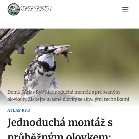
Přeskočit
SEEFISH
na
obsah
Domů
/
Atlas Ryb
/
Jednoduchá montáž s průběžným
olovkem: Získejte úžasné úlovky se skvělými technikami
ATLAS RYB
Jednoduchá montáž s
průběžným olovkem: