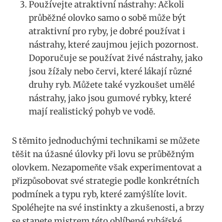
Používejte atraktivní nástrahy: Ačkoli
průběžné ⁢olovko samo o​ sobě‍ může být
‍atraktivní pro ryby, je dobré⁣ používat ​i
‌nástrahy, které zaujmou⁢ jejich pozornost.
Doporučuje se používat živé nástrahy, jako
jsou žížaly nebo ‍červi, ‍které ⁣lákají různé
druhy ryb. Můžete také ‌vyzkoušet umělé
nástrahy, ​jako⁤ jsou gumové rybky, které
mají realistický pohyb ve vodě.
S těmito jednoduchými‌ technikami se můžete
těšit na úžasné úlovky při lovu se průběžným
olovkem. Nezapomeňte však experimentovat a
přizpůsobovat své strategie podle konkrétních
podmínek ⁤a ⁤typu⁤ ryb, které zamýšlíte lovit.
Spoléhejte na své instinkty a ‍zkušenosti, a brzy
‌se stanete mistrem této‌ oblíbené rybářské