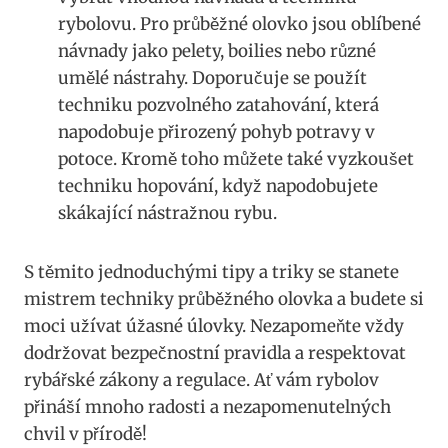
rybolovu.‍ Pro průběžné olovko jsou oblíbené
návnady jako⁣ pelety, ⁤boilies ⁣nebo ⁢různé
umělé nástrahy. Doporučuje se použít
techniku pozvolného zatahování, která
‍napodobuje přirozený pohyb ⁢potravy v
‌potoce. Kromě‌ toho můžete‌ také vyzkoušet
techniku ⁢hopování, když⁣ napodobujete
skákající nástražnou​ rybu.
S těmito jednoduchými ⁢tipy a triky se stanete
mistrem techniky průběžného olovka a budete si
moci⁢ užívat úžasné úlovky.⁤ Nezapomeňte ‍vždy‍
dodržovat bezpečnostní pravidla a respektovat
rybářské⁣ zákony a regulace. Ať vám rybolov
přináší mnoho radosti a nezapomenutelných
chvil​ v ⁢přírodě!