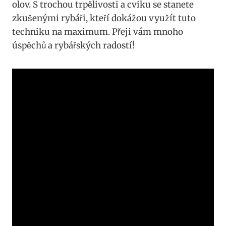
olov. S trochou trpělivosti a cviku ‍se‌ stanete
zkušenými ‌rybáři, kteří dokážou využít tuto
‍techniku ​na maximum. Přeji vám ⁢mnoho
úspěchů a rybářských radostí!