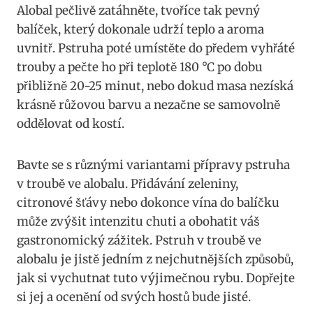
Alobal pečlivě zatáhněte, tvoříce tak pevný
⁢balíček, který dokonale udrží teplo a aroma‍
uvnitř. ⁢Pstruha​ poté​ umístěte ​do předem vyhřáté
trouby a pečte ho při ‍teplotě‍ 180⁢ °C po dobu
přibližně‌ 20-25 ​minut, nebo dokud masa nezíská
krásně růžovou ⁢barvu a nezačne ⁢se ⁢samovolně
oddělovat od kostí.
Bavte se ‍s různými variantami přípravy ⁢pstruha
v⁣ troubě ‍ve‍ alobalu. Přidávání zeleniny,
citronové⁤ šťávy nebo dokonce vína ‍do ​balíčku
‌může ​zvýšit intenzitu chuti a obohatit​ váš
⁤gastronomický zážitek. Pstruh v ⁢troubě ve
alobalu‌ je jistě jedním‍ z⁢ nejchutnějších způsobů,
jak si⁢ vychutnat tuto výjimečnou ⁣rybu. ⁢Dopřejte
si‍ jej a ocenění od⁤ svých hostů bude jisté.