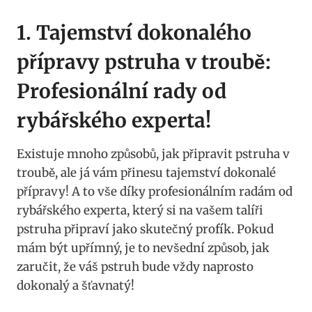
1. Tajemství dokonalého
přípravy pstruha​ v troubě:
Profesionální rady od
rybářského experta!
Existuje​ mnoho způsobů, ‍jak připravit pstruha v‍
troubě, ⁣ale já vám přinesu tajemství dokonalé
⁢přípravy! ⁣A ⁢to vše⁤ díky profesionálním radám od
rybářského experta, který ​si na vašem ‍talíři
‌pstruha připraví⁣ jako skutečný‍ profík.​ Pokud
mám být upřímný, je to‌ nevšední způsob, jak⁣
zaručit,⁢ že ‌váš pstruh⁢ bude ⁣vždy naprosto
dokonalý a šťavnatý!