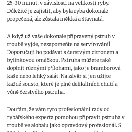
25-30 minut,‌ v ‍závislosti ⁢na ‌velikosti ⁢ryby.
Důležité je zajistit, aby byla ryba dokonale
propečená, ale zůstala měkká a šťavnatá.
A když už vaše dokonale připravený pstruh ⁢v⁢
troubě vyjde, nezapomeňte​ na servírování!
Doporučuji ho podávat s čerstvým citronem a​
bylinkovou ⁣omáčkou. Pstruha⁤ můžete také
doplnit různými ‌přílohami, jako ‍je bramborová
kaše nebo lehký salát. Na závěr si jen ⁣užijte
‌každé sousto,⁣ které je plné delikátních chutí⁢ a
vůně ‌čerstvého pstruha.
Doufám, že⁢ vám tyto profesionální rady od
rybářského experta pomohou připravit pstruha v⁣
troubě ve ​alobalu jako opravdový profesionál. ​S