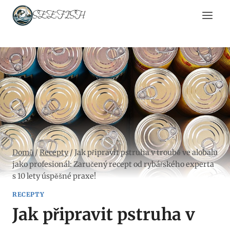
Přeskočit
SEEFISH
na
obsah
Domů
/
Recepty
/
Jak připravit pstruha v troubě ve alobalu
jako profesionál: Zaručený recept od rybářského experta
s 10 lety úspěšné praxe!
RECEPTY
Jak připravit pstruha v