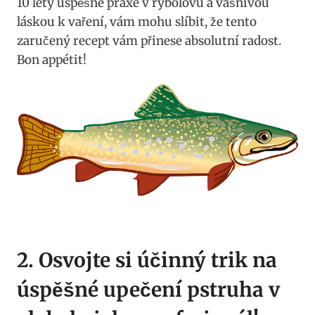
10 lety úspěšné praxe v rybolovu a ‍vášnivou
láskou k vaření, vám mohu slíbit, že tento‍
zaručený ⁣recept vám přinese absolutní⁣ radost.
Bon appétit!
2. Osvojte si‌ účinný trik na
‍úspěšné upečení pstruha⁢ v