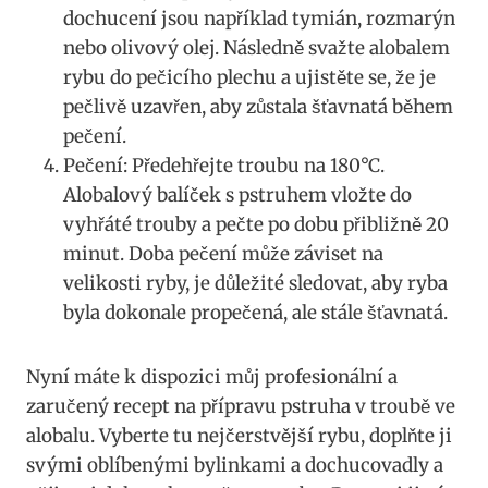
dochucení jsou například tymián, rozmarýn‍
nebo olivový olej. Následně⁣ svažte‌ alobalem
rybu do pečicího plechu a ujistěte se, že‌ je‌
pečlivě uzavřen, aby zůstala šťavnatá během⁣
pečení.
Pečení:‌ Předehřejte troubu na ‍180°C.
Alobalový balíček s ⁤pstruhem vložte do
⁢vyhřáté⁣ trouby a pečte po dobu přibližně⁤ 20⁣
minut.⁢ Doba ⁢pečení⁢ může⁤ záviset na
velikosti ryby, ⁢je ​důležité sledovat, aby ryba
byla dokonale propečená, ale stále šťavnatá.
Nyní ‍máte k dispozici ‌můj profesionální a
zaručený recept na přípravu pstruha v troubě ve
‌alobalu. Vyberte ‌tu nejčerstvější rybu, doplňte ji
svými‌ oblíbenými bylinkami a ‌dochucovadly a