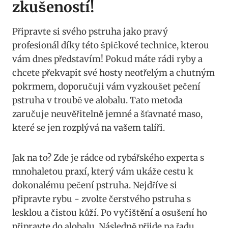
zkušeností!
Připravte si⁤ svého ​pstruha jako pravý⁣
profesionál díky této‌ špičkové technice, kterou
vám dnes představím!‌ Pokud máte rádi ryby a​
chcete překvapit⁣ své hosty neotřelým a chutným
pokrmem, ​doporučuji vám‌ vyzkoušet pečení
pstruha v troubě ve alobalu. Tato metoda
zaručuje ⁣neuvěřitelně jemné a šťavnaté maso,​
které se jen rozplývá ‍na ​vašem‍ talíři.
Jak‍ na to? Zde je ‍rádce od rybářského experta ⁣s
mnohaletou ‍praxí, který vám ukáže cestu k
dokonalému ⁤pečení⁣ pstruha. Nejdříve si
připravte ⁤rybu ‌- zvolte ​čerstvého⁣ pstruha s
lesklou a čistou kůží. Po vyčištění a osušení‍ ho
připravte do‌ alobalu. Následně‍ přijde⁤ na řadu