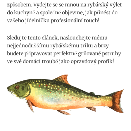
způsobem. Vydejte se ‍se‍ mnou na rybářský výlet
‍do kuchyně⁣ a společně⁤ objevme, jak přinést do
vašeho⁤ jídelníčku profesionální touch!
Sledujte ⁤tento‌ článek, naslouchejte mému
‌nejjednoduššímu rybářskému triku a brzy
⁣budete ​připravovat perfektně grilované pstruhy⁤
ve své ‍domácí troubě⁢ jako⁤ opravdový profík!