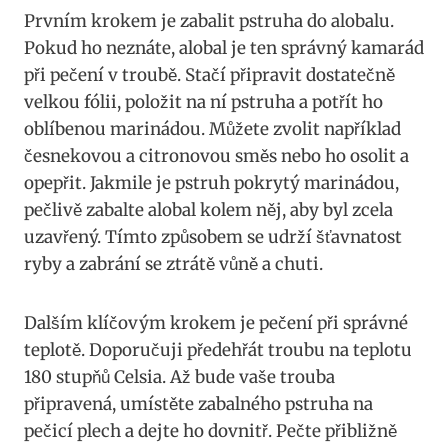
Prvním krokem⁣ je zabalit pstruha‌ do alobalu.
Pokud ⁤ho neznáte, alobal je ten správný kamarád
při pečení ⁣v troubě. Stačí ⁣připravit dostatečně
velkou fólii, položit na ní pstruha a potřít ho
oblíbenou marinádou. Můžete zvolit například
česnekovou a ⁤citronovou směs⁤ nebo ho‍ osolit a
opepřit. Jakmile je pstruh pokrytý marinádou,
⁣pečlivě zabalte alobal‌ kolem‍ něj,⁤ aby ⁤byl zcela
uzavřený.⁣ Tímto způsobem se⁣ udrží šťavnatost
ryby a zabrání se ztrátě vůně a chuti.
Dalším ‍klíčovým ⁤krokem je⁤ pečení při⁣ správné
teplotě. Doporučuji předehřát ‌troubu‍ na teplotu
180 stupňů Celsia. Až​ bude vaše trouba
⁣připravená, umístěte zabalného ​pstruha na
pečicí plech a dejte ho dovnitř. Pečte ‍přibližně⁣