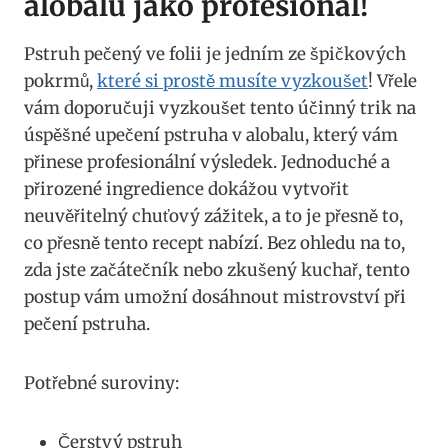
alobalu‌ jako profesionál!
Pstruh pečený ve folii⁤ je jedním‍ ze špičkových
⁢pokrmů,
které si prostě ⁣musíte vyzkoušet
! Vřele
⁢vám​ doporučuji⁣ vyzkoušet tento⁢ účinný trik na
úspěšné upečení pstruha⁣ v alobalu, který vám
⁣přinese profesionální výsledek. Jednoduché a
přirozené ingredience‌ dokážou vytvořit
neuvěřitelný chuťový zážitek, a to je přesně ⁤to,
co⁢ přesně tento recept nabízí. Bez ohledu ​na to,
⁣zda jste začátečník nebo zkušený kuchař, tento
postup vám umožní⁣ dosáhnout​ mistrovství při
pečení pstruha.
Potřebné suroviny:
Čerstvý pstruh