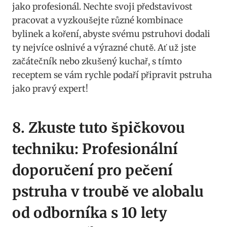
jako ⁤profesionál. Nechte svoji představivost
‍pracovat a⁣ vyzkoušejte‌ různé kombinace
bylinek a koření, abyste svému ‌pstruhovi​ dodali
ty ​nejvíce oslnivé a ‌výrazné chutě. Ať ⁣už‍ jste
začátečník ‍nebo ​zkušený kuchař, s⁢ tímto​
receptem se ⁣vám rychle podaří připravit pstruha‌
jako pravý expert!
8. Zkuste tuto⁣ špičkovou
techniku: Profesionální
doporučení⁤ pro pečení
pstruha⁢ v troubě⁣ ve⁤ alobalu
od odborníka s 10 lety