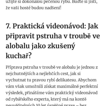
užijte ‌si dokonalou ⁤pečenou rybu. ⁤Buďte si jistí,
‍že vaši hosté budou ​nadšeni!
7.‍ Praktická⁢ videonávod: ⁤Jak
připravit pstruha ⁣v ​troubě‌ ve⁣
alobalu jako zkušený
kuchař?
Příprava pstruha v troubě ve ⁤alobalu‌ je jednou z
nejchutnějších a⁤ nejlehčích⁢ cest, jak‍ si⁣
vychutnat tu ‍pravou rybí⁤ delikatesu.⁣ Abychom
‌vám však umožnili získat ‍maximálně perfektní
výsledek, přinášíme vám praktický videonávod
od rybářského experta,⁢ který‍ má na kontě
neuvěřitelných‌ 10 let úspěšné praxe – bez