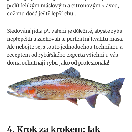
přelít‍ lehkým máslovým a​ citronovým ⁤šťávou,
což ‍mu dodá ⁢ještě ‍lepší chuť.
Sledování jídla při ‌vaření ⁤je ⁢důležité, abyste rybu
nepřepékli a zachovali si perfektní kvalitu masa.​
Ale nebojte ⁣se, s⁤ touto jednoduchou technikou a
‍receptem od ‌rybářského⁤ experta​ všichni u vás
doma ochutnají ⁣rybu jako od ⁣profesionála!
4. Krok ⁢za krokem: Jak