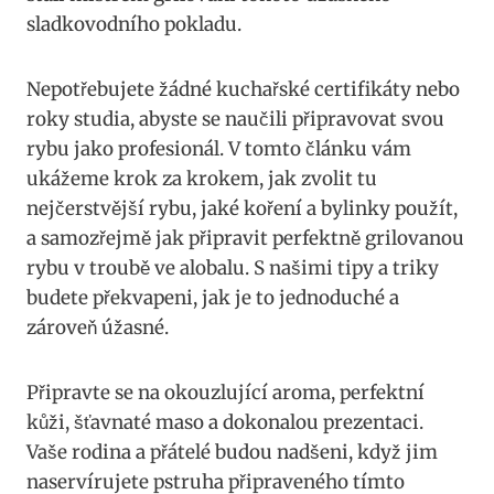
sladkovodního pokladu.
Nepotřebujete​ žádné kuchařské certifikáty nebo
roky studia, abyste ⁢se​ naučili připravovat⁤ svou
rybu‌ jako ​profesionál. V tomto ⁣článku vám‍
ukážeme krok za krokem, jak ⁤zvolit tu
nejčerstvější ⁣rybu, jaké koření ‍a bylinky použít,
a⁤ samozřejmě jak připravit perfektně grilovanou
rybu ‍v troubě ⁣ve alobalu. S našimi⁢ tipy a​ triky⁤
budete ‌překvapeni,‌ jak ​je to jednoduché a
zároveň úžasné.
Připravte ‌se na ⁢okouzlující ⁣aroma, perfektní⁤
kůži,⁢ šťavnaté maso a dokonalou ⁤prezentaci.
Vaše‌ rodina a přátelé budou nadšeni,⁣ když‍ jim
naservírujete ⁢pstruha připraveného ⁤tímto