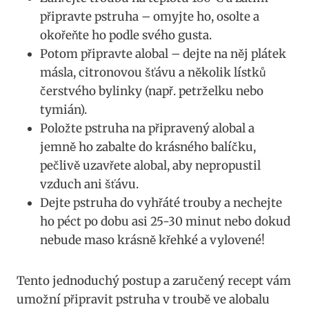
připravte pstruha ⁣– omyjte ho, osolte a
okořeňte⁢ ho podle svého gusta.
Potom‍ připravte alobal⁤ – dejte ‌na něj plátek​
másla, ‍citronovou šťávu a několik lístků
čerstvého bylinky (např.‍ petrželku nebo‍
tymián).
Položte pstruha na ⁣připravený alobal a
jemně ‍ho zabalte do⁤ krásného balíčku,
⁤pečlivě uzavřete alobal, aby nepropustil
‍vzduch⁤ ani⁢ šťávu.
Dejte ‌pstruha ⁢do vyhřáté trouby a nechejte
ho péct po ‌dobu asi 25-30 minut nebo dokud
‌nebude maso krásně křehké a vylovené!
Tento⁣ jednoduchý​ postup ‌a zaručený ⁣recept vám
umožní ‍připravit ‍pstruha⁢ v troubě ve alobalu