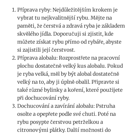
Příprava ryby: Nejdůležitějším krokem je
‌vybrat tu nejkvalitnější rybu. Mějte na⁢
paměti, že čerstvá a⁤ zdravá ryba je základem
skvělého jídla. Doporučuji si zjistit, ⁣kde
můžete získat rybu přímo ⁢od rybáře, ‌abyste
si‌ zajistili její čerstvost.
Příprava‍ alobalu: Rozprostřete ‍na pracovní
plochu dostatečně velký kus alobalu.​ Pokud
je ryba⁤ velká, měl ‍by být alobal dostatečně
velký na​ to, aby ji ⁣úplně obalil. ‌Připravte si
⁢také‍ různé​ bylinky a koření,⁢ které⁣ použijete⁣
při dochucování ⁣ryby.
Dochucování a zavírání alobalu: ⁣Pstruha‍
osolte a opepřete podle své ⁢chuti. Poté na
⁢rybu posypte⁢ čerstvou petrželkou a
citronovými plátky. Další ‌možnosti do