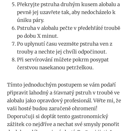
Překryjte pstruha druhým kusem alobalu a
pevně jej uzavřete⁣ tak, aby nedocházelo k
⁢úniku páry.
Pstruha v ⁣alobalu pečte ​v‍ předehřáté⁣ troubě‌
po dobu⁣ X minut.
Po ⁣uplynutí času vezměte pstruha ven z
trouby a nechte ⁣jej chvíli odpočinout.
Při servírování můžete‌ pokrm ⁣posypat⁣
čerstvou nasekanou petrželkou.
Tímto jednoduchým⁣ postupem se vám ⁢podaří
připravit⁢ lahodný a šťavnatý pstruh ⁤v‍ troubě⁣ ve
alobalu‍ jako opravdový⁢ profesionál.​ Věřte mi, že
vaši hosté ‌budou zaručeně ohromeni!
Doporučuji⁢ si dopřát tento gastronomický
zážitek ‌co nejdříve a ‍nechat své smysly ponořit