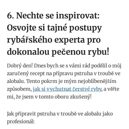
6. Nechte se inspirovat:
Osvojte si​ tajné postupy
rybářského ‍experta ‍pro
dokonalou pečenou rybu!
Dobrý⁢ den! Dnes bych se s vámi rád podělil ‍o‌ můj​
zaručený recept ⁢na přípravu pstruha v troubě‌ ve
alobalu.​ Tento pokrm je mým nejoblíbenějším
způsobem,​
jak⁤ si ⁣vychutnat čerstvé ryby
, a⁣ věřte
mi,‌ že jsem v tomto oboru ⁣zkušený!
Jak připravit pstruha v troubě​ ve alobalu‌ jako⁢
profesionál: