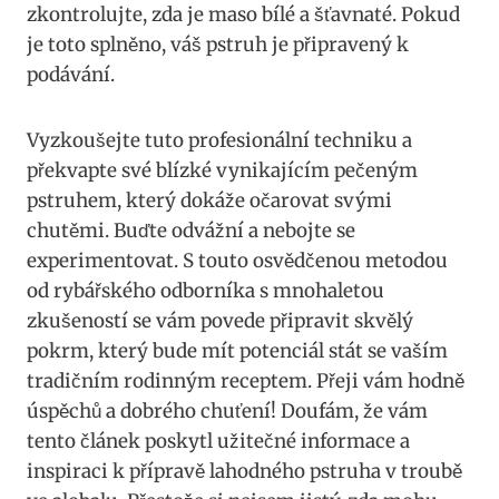
zkontrolujte, zda je maso bílé a šťavnaté. ‌Pokud
je ⁤toto splněno,⁤ váš pstruh⁣ je připravený k
⁤podávání.
Vyzkoušejte tuto profesionální techniku a
překvapte ⁣své blízké⁢ vynikajícím ‍pečeným
pstruhem, který ⁤dokáže očarovat svými‍
chutěmi.‌ Buďte ⁣odvážní a nebojte se
experimentovat. S touto osvědčenou metodou
od rybářského‍ odborníka​ s mnohaletou
⁢zkušeností se vám ⁢povede připravit skvělý‌
pokrm, který ‍bude mít potenciál ‌stát se vaším
‍tradičním⁤ rodinným ‍receptem. Přeji vám‌ hodně
​úspěchů a dobrého‌ chuťení! Doufám, že vám‍
tento článek poskytl ⁢užitečné informace a
inspiraci k přípravě lahodného pstruha ⁣v ⁤troubě