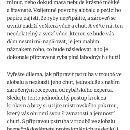
minut, ​nebo dokud masa nebude krásně měkké
a šťavnaté. Vzájemné povrchy alobalu ‌a pečicího
papíru zajistí, že ryby nepřipálíte, a zároveň se
uvnitř ⁢zadrží veškerá vůně a chuť. A věřte ‌mi, ten
neodolatelný a⁤ svěží ⁣vůně,‌ kterou se⁣ bude váš
dům nesmírně naplňovat, je jen malým
náznakem toho, co bude ⁢následovat, a to je
dokonale připravená ryba​ plná lahodných chutí!
Vyřešte⁤ dilema, jak připravit pstruha v troubě ve
alobalu a nezkazit ⁣jeho‍ chuť, jednoduše s⁢ naším
zaručeným ⁤receptem od rybářského⁢ experta.
⁤Sledujte tento⁤ jednoduchý postup krok za​
krokem ⁢a brzy si ​užijte mistrovského pokrmu,
‌který vás ohromí svou šťavnatostí a jemností⁣
chuti. S přípravou ​pstruha ⁣v troubě⁤ ve ⁤alobalu
⁢bezpečně dosáhnete profesionálních​ výsledků⁤ i ​