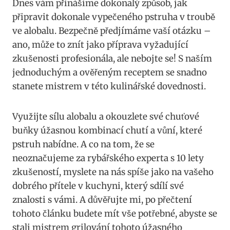
Dnes​ vám přinášíme dokonalý způsob, jak
připravit dokonale ⁤vypečeného pstruha v troubě
ve alobalu. Bezpečně ⁣předjímáme⁢ vaší otázku –
ano, může to znít jako příprava ⁣vyžadující
zkušenosti profesionála, ale nebojte se!​ S naším
jednoduchým ​a⁤ ověřeným ⁣receptem se snadno
stanete mistrem​ v této ⁤kulinářské dovednosti.
Využijte⁤ sílu alobalu a ⁤okouzlete své​ chuťové
buňky ⁣úžasnou⁤ kombinací ⁣chutí a ⁣vůní, které
⁢pstruh nabídne. A co na tom, ‌že‍ se
neoznačujeme za rybářského​ experta s‌ 10 lety⁤
zkušeností, myslete na ⁣nás spíše jako ​na vašeho
⁤dobrého přítele v kuchyni, který sdílí své
znalosti s vámi.‍ A ​důvěřujte mi, ⁣po přečtení
tohoto⁣ článku ‌budete mít ‌vše potřebné, ⁤abyste se
⁣stali mistrem ⁣grilování tohoto​ úžasného