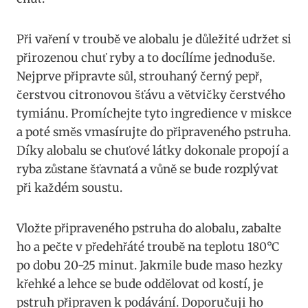
Při vaření v troubě ve alobalu je ⁣důležité udržet si
přirozenou chuť​ ryby​ a‍ to docílíme jednoduše.
Nejprve⁣ připravte sůl, strouhaný‌ černý ‍pepř,
čerstvou citronovou ⁤šťávu ⁢a větvičky čerstvého
tymiánu. Promíchejte ‍tyto ingredience v miskce
a poté směs vmasírujte‍ do připraveného pstruha.
⁤Díky alobalu se chuťové‍ látky dokonale propojí ‍a
ryba zůstane šťavnatá ⁤a vůně se ⁣bude ⁢rozplývat
při každém soustu.
Vložte připraveného pstruha do‌ alobalu, zabalte
ho a pečte v‌ předehřáté troubě na teplotu 180°C
⁣po⁤ dobu 20-25 minut. Jakmile bude maso hezky
křehké‌ a ‌lehce se⁣ bude oddělovat⁣ od ⁣kostí, je
pstruh připraven k ⁤podávání. ⁣Doporučuji ho