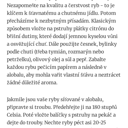
Nezapomeňte na kvalitu a čerstvost ryb‌ -‍ to je
klíčem k šťavnatému a chutnému‍ jídlu. ​Potom
přecházíme⁣ k ⁤nezbytným ​přísadám. Klasickým
způsobem vložte⁣ na ​pstruhy plátky citrónu⁣ do‌
břišní dutiny,‌ které dodají jemnou kyselou vůni
a osvěžující chuť.​ Dále použijte ⁢česnek, bylinky ​
podle ‌chuti (třeba tymián, rozmarýn nebo
petrželku), ​olivový⁤ olej a​ sůl​ a pepř. ​Zabalte
každou ⁢rybu⁤ pečicím⁢ papírem a následně v
alobalu, aby⁢ mohla vařit vlastní šťávu‌ a⁣ neztrácet
žádné⁢ důležité ⁢aroma.
Jakmile jsou vaše ​ryby⁣ síťované ⁢v ‌alobalu,
připravte si⁤ troubu.‍ Předehřejte ji ‌na ​180 stupňů
Celsia. Poté vložte balíčky s pstruhy na ‍pekáč⁢ a
dejte ​do​ trouby. Nechte ryby péct asi 20-25