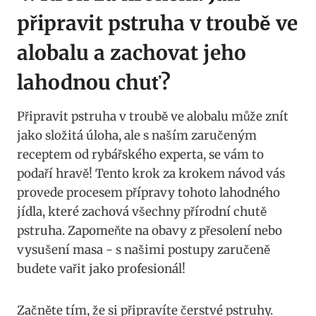
připravit⁢ pstruha v troubě ve‍
alobalu a zachovat jeho
lahodnou ⁤chuť?
Připravit pstruha v troubě‍ ve ​alobalu může znít
⁣jako ⁢složitá úloha, ⁢ale s naším zaručeným
receptem‍ od rybářského experta,⁤ se ‍vám to
podaří hravě! Tento‍ krok za krokem ​návod vás
provede procesem přípravy tohoto lahodného
jídla, které‍ zachová‌ všechny ‍přírodní chutě ​
pstruha.⁣ Zapomeňte na obavy z přesolení nebo
vysušení masa ​- ⁣s našimi​ postupy‌ zaručeně ​
budete⁢ vařit ​jako ⁤profesionál!
Začněte‍ tím, ⁢že si připravíte ⁣čerstvé pstruhy.