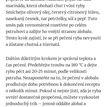
marináda,‍ která obohatí​ chuť i vůni ryby.
Smíchejte olivový‌ olej, čerstvý ⁢citronový ⁤šťávu,
⁤nasekaný česnek, nať petrželky, sůl a pepř.⁢ Tuto
⁣směs pak rovnoměrně⁢ rozetřete po celém
pstruhovi⁢ a zalijte ho vnější ⁢stranou alobalu. ​
Tento‌ krok ‌zajistí, že se⁣ při pečení ryba nevysuší
a⁤ zůstane chutná⁣ a šťavnatá.
Dalším důležitým krokem je správná teplota a
⁢čas pečení. Předehřejte troubu na​ 180 °C ‌a​ dejte
‍rybu​ péct asi 20-25 minut, podle velikosti
pstruha. ⁣Nezapomeňte‌ na to, ⁣že pečení v ⁢alobalu⁤
prodlužuje dobu potřebnou k⁤ dokončení ‌receptu
o několik minut.‌ Pokud si nejste jisti, zda⁣ je ryba
uvnitř⁤ dostatečně propečená, můžete vyzkoušet
jednoduchý trik – ‌jemně oddálte alobal⁢ a⁢