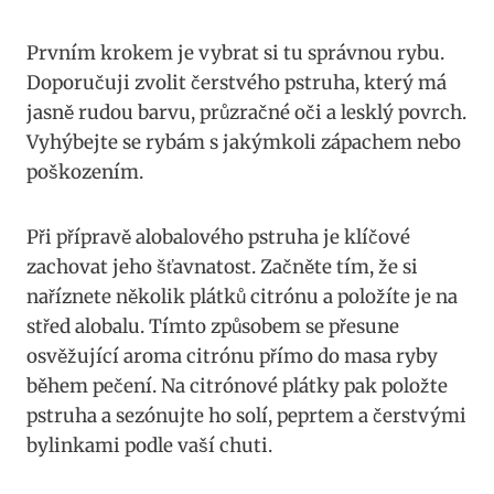
Prvním krokem je vybrat ⁣si tu správnou rybu.
Doporučuji zvolit ⁣čerstvého pstruha, který má‌
jasně rudou⁢ barvu, průzračné ⁣oči a ⁤lesklý ‍povrch.
⁤Vyhýbejte se rybám s ‌jakýmkoli zápachem nebo
poškozením.
Při přípravě alobalového pstruha je klíčové
zachovat ⁣jeho šťavnatost. ​Začněte tím,⁤ že si
naříznete‍ několik ​plátků citrónu‌ a ‍položíte je na ​
střed alobalu.⁢ Tímto⁣ způsobem se přesune
osvěžující aroma ⁣citrónu přímo⁤ do masa ryby​
během‍ pečení. Na⁢ citrónové​ plátky pak ‍položte
pstruha ‌a ‌sezónujte ‍ho solí, peprtem​ a čerstvými
bylinkami​ podle vaší ⁣chuti.