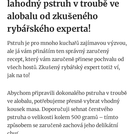
lahodný pstruh v troubě ve ​
alobalu⁤ od​ zkušeného
rybářského experta!
Pstruh je pro⁣ mnoho ⁢kuchařů zajímavou​ výzvou,‌
ale já vám přináším ten ‌správný zaručený​
recept, který vám zaručeně přinese pochvalu ⁣od
všech ‌hostů. Zkušený rybářský expert totiž ​ví,
jak na to!
Abychom ‍připravili dokonalého pstruha v troubě
⁣ve alobalu, potřebujeme přesně vybrat vhodný⁢
kousek masa. Doporučuji⁢ sehnat čerstvého
pstruha o velikosti kolem​ 500 gramů – ‍tímto
‍způsobem se ‌zaručeně zachová jeho delikátní
chuť.