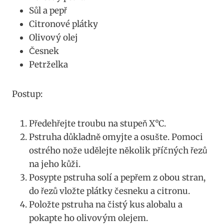
Sůl a pepř
Citronové plátky
Olivový ​olej
Česnek
Petrželka
Postup:
Předehřejte troubu na ‍stupeň X°C.
Pstruha ⁤důkladně ‍omyjte ‌a⁢ osušte. Pomoci
ostrého⁤ nože udělejte ‍několik⁣ příčných ‌řezů⁤
na jeho kůži.
Posypte pstruha solí a pepřem z obou ⁤stran,​
do řezů vložte plátky česneku ⁢a citronu.
Položte pstruha na ‌čistý kus alobalu a
pokapte ho olivovým olejem.