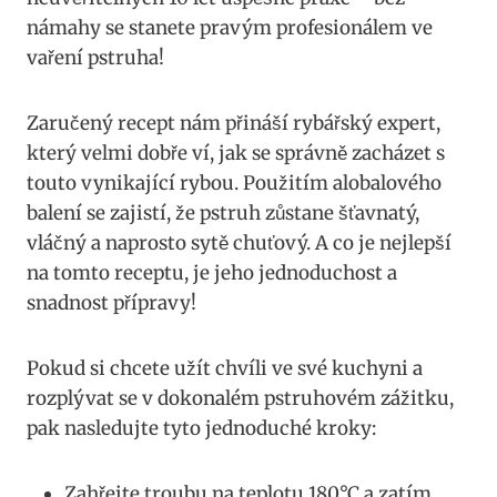
námahy se stanete pravým‍ profesionálem ve
vaření pstruha!
Zaručený recept nám přináší rybářský expert,
⁢který ‍velmi dobře ví, jak se⁢ správně zacházet ⁣s
⁣touto‌ vynikající rybou.⁤ Použitím ⁣alobalového
balení ​se zajistí, že pstruh zůstane šťavnatý,⁣
vláčný⁢ a naprosto sytě chuťový. A co⁤ je nejlepší
na tomto receptu, je⁣ jeho jednoduchost ​a
snadnost ​přípravy!
Pokud si chcete ‌užít chvíli ve své ‍kuchyni a
rozplývat se v⁢ dokonalém pstruhovém zážitku,
pak nasledujte‌ tyto jednoduché kroky:
Zahřejte troubu ⁣na teplotu ⁤180°C a zatím⁤