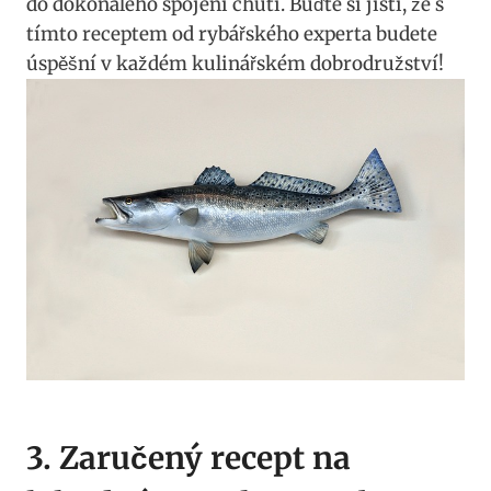
do dokonalého spojení‍ chutí. Buďte‌ si jisti, že ⁢s‌
tímto receptem od rybářského experta budete
úspěšní v každém‌ kulinářském dobrodružství!
3. Zaručený recept na