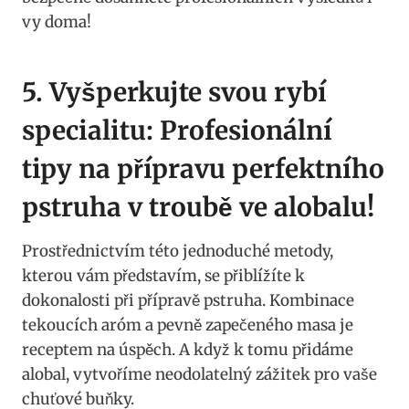
vy doma!
5. Vyšperkujte svou rybí
specialitu: ⁢Profesionální
tipy na přípravu perfektního
pstruha v troubě ⁢ve ⁤alobalu!
Prostřednictvím této jednoduché metody,
kterou vám ⁢představím, se přiblížíte ‍k
⁢dokonalosti ⁣při‍ přípravě pstruha. ​Kombinace⁢
tekoucích aróm a⁢ pevně zapečeného masa je⁤
receptem ‌na úspěch.⁤ A‍ když k‍ tomu přidáme‌
alobal, ‌vytvoříme⁣ neodolatelný zážitek pro vaše
chuťové buňky.