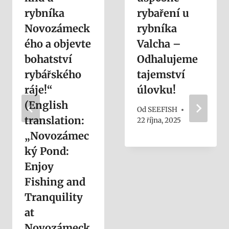
rybníka
rybaření u
Novozámeck
rybníka
ého a objevte
Valcha –
bohatství
Odhalujeme
rybářského
tajemství
ráje!“
úlovku!
(English
Od
SEEFISH
translation:
22 října, 2025
„Novozámec
ký Pond:
Enjoy
Fishing and
Tranquility
at
Novozámeck