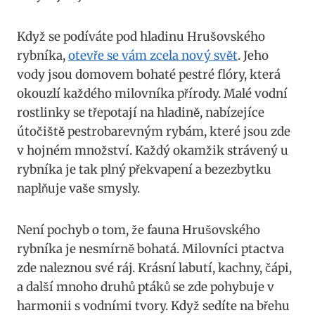
Když se podíváte pod hladinu Hrušovského
rybníka,
otevře se vám zcela nový svět
. Jeho
vody jsou domovem bohaté pestré flóry, která
okouzlí každého milovníka přírody. Malé vodní
rostlinky se třepotají na hladině, nabízejíce
útočiště pestrobarevným rybám, které jsou zde
v hojném množství. Každý okamžik strávený u
rybníka je tak plný překvapení a bezezbytku
naplňuje vaše smysly.
Není pochyb o tom, že fauna Hrušovského
rybníka je nesmírně bohatá. Milovníci ptactva
zde naleznou své ráj. Krásní labutí, kachny, čápi,
a další mnoho druhů ptáků se zde pohybuje v
harmonii s vodními tvory. Když sedíte na břehu