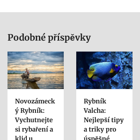
Podobné příspěvky
Novozámeck
Rybník
ý Rybník:
Valcha:
Vychutnejte
Nejlepší tipy
si rybaření a
a triky pro
klid u
úspěšné