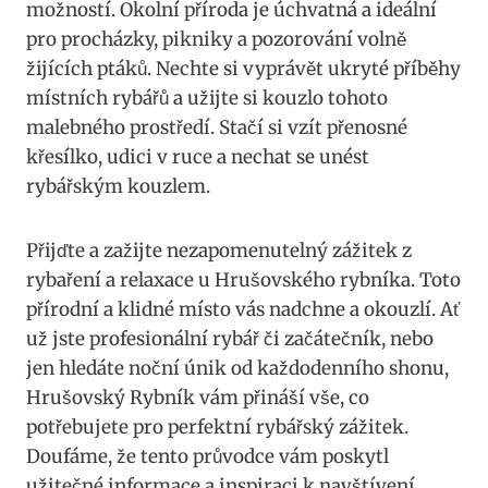
možností. Okolní příroda je úchvatná a ideální
pro procházky, pikniky a pozorování volně
žijících ptáků. Nechte si vyprávět ukryté příběhy
místních rybářů a užijte si kouzlo tohoto
malebného prostředí. Stačí si vzít přenosné
křesílko, udici v ruce a nechat se unést
rybářským kouzlem.
Přijďte a zažijte nezapomenutelný zážitek z
rybaření a relaxace u Hrušovského rybníka. Toto
přírodní a klidné místo vás nadchne a okouzlí. Ať
už jste profesionální rybář či začátečník, nebo
jen hledáte noční únik od každodenního shonu,
Hrušovský Rybník vám přináší vše, co
potřebujete pro perfektní rybářský zážitek.
Doufáme, že tento průvodce vám poskytl
užitečné informace a inspiraci k navštívení