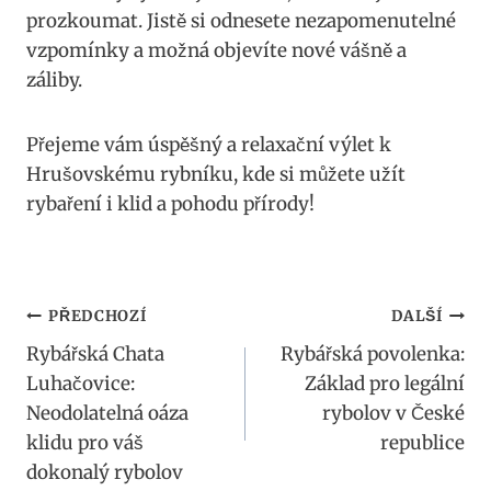
prozkoumat. Jistě si odnesete nezapomenutelné
vzpomínky a možná objevíte nové vášně a
záliby.
Přejeme vám úspěšný a relaxační výlet k
Hrušovskému rybníku, kde si můžete užít
rybaření i klid a pohodu přírody!
Navigace
PŘEDCHOZÍ
DALŠÍ
Rybářská Chata
Rybářská povolenka:
pro
Luhačovice:
Základ pro legální
příspěvek
Neodolatelná oáza
rybolov v České
klidu pro váš
republice
dokonalý rybolov