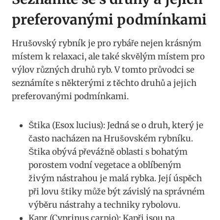
preferovanými podmínkami
Hrušovský rybník je pro rybáře nejen krásným
místem k relaxaci, ale také skvělým místem pro
výlov různých druhů ryb. V tomto průvodci se
seznámíte s některými z těchto druhů a jejich
preferovanými podmínkami.
Štika (Esox lucius): Jedná se o druh, který je
často nacházen na Hrušovském rybníku.
Štika obývá převážně oblasti s bohatým
porostem vodní vegetace a oblíbeným
živým nástrahou je malá rybka. Její úspěch
při lovu štiky může být závislý na správném
výběru nástrahy a techniky rybolovu.
Kapr (Cyprinus carpio): Kapři jsou na