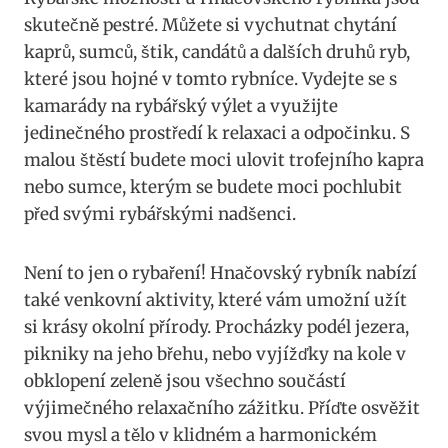
skutečně pestré. Můžete si vychutnat chytání
kaprů, sumců, štik, candátů a dalších druhů ryb,
které jsou hojné v tomto rybníce. Vydejte se s
kamarády na rybářský výlet a využijte
jedinečného prostředí k relaxaci a odpočinku. S
malou štěstí budete moci ulovit trofejního kapra
nebo sumce, kterým se budete moci pochlubit
před svými rybářskými nadšenci.
Není to jen o rybaření! Hnačovský rybník nabízí
také venkovní aktivity, které vám umožní užít
si krásy okolní přírody. Procházky podél jezera,
pikniky na jeho břehu, nebo vyjížďky na kole v
obklopení zeleně jsou všechno součástí
výjimečného relaxačního zážitku. Příďte osvěžit
svou mysl a tělo v klidném a harmonickém