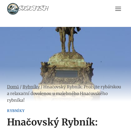
Přeskočit
SEEFISH
na
obsah
Domů
/
Rybníky
/
Hnačovský Rybník: Prožijte rybářskou
a relaxační dovolenou u malebného Hnačovského
rybníka!
RYBNÍKY
Hnačovský Rybník: