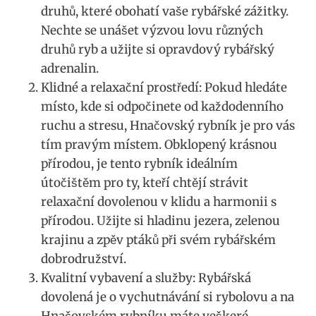
druhů, které obohatí vaše rybářské zážitky.
Nechte se unášet výzvou lovu různých
druhů ryb a užijte si opravdový rybářský
adrenalin.
Klidné a relaxační prostředí: Pokud hledáte
místo, kde si odpočinete od každodenního
ruchu a stresu, Hnačovský rybník je pro vás
tím pravým místem. Obklopený krásnou
přírodou, je tento rybník ideálním
útočištěm pro ty, kteří chtějí strávit
relaxační dovolenou v klidu a harmonii s
přírodou. Užijte si hladinu jezera, zelenou
krajinu a zpěv ptáků při svém rybářském
dobrodružství.
Kvalitní vybavení a služby: Rybářská
dovolená je o vychutnávání si rybolovu a na
Hnačovském rybníku máte veškeré