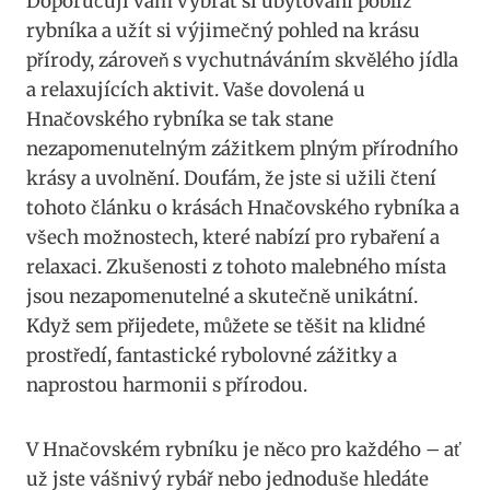
Doporučuji vám vybrat si ubytování poblíž
rybníka a užít si výjimečný pohled na krásu
přírody, zároveň s vychutnáváním skvělého jídla
a relaxujících aktivit. Vaše dovolená u
Hnačovského rybníka se tak stane
nezapomenutelným zážitkem plným přírodního
krásy a uvolnění. Doufám, že jste si užili čtení
tohoto článku o krásách Hnačovského rybníka a
všech možnostech, které nabízí pro rybaření a
relaxaci. Zkušenosti z tohoto malebného místa
jsou nezapomenutelné a skutečně unikátní.
Když sem přijedete, můžete se těšit na klidné
prostředí, fantastické rybolovné zážitky a
naprostou harmonii s přírodou.
V Hnačovském rybníku je něco pro každého – ať
už jste vášnivý rybář nebo jednoduše hledáte