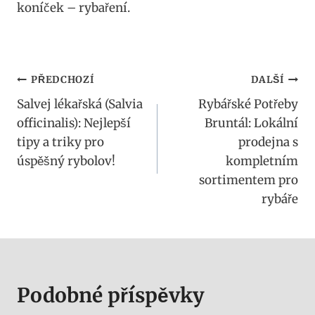
koníček – rybaření.
Navigace
PŘEDCHOZÍ
DALŠÍ
Salvej lékařská (Salvia
Rybářské Potřeby
pro
officinalis): Nejlepší
Bruntál: Lokální
příspěvek
tipy a triky pro
prodejna s
úspěšný rybolov!
kompletním
sortimentem pro
rybáře
Podobné příspěvky