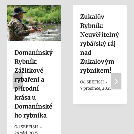
Zukalův
Rybník:
Neuvěřitelný
rybářský ráj
Domanínský
nad
Rybník:
Zukalovým
Zážitkové
rybníkem!
rybaření a
Od
SEEFISH
přírodní
7 prosince, 2025
krása u
Domanínské
ho rybníka
Od
SEEFISH
28 září, 2025