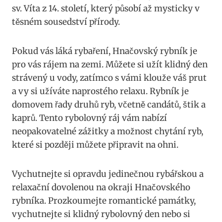
sv. Víta z 14. století, který působí až mysticky v
těsném sousedství přírody.
Pokud vás láká rybaření, Hnačovský rybník je
pro vás rájem na zemi. Můžete si užít klidný den
strávený u vody, zatímco s vámi klouže váš prut
a vy si užíváte naprostého relaxu. Rybník je
domovem řady druhů ryb, včetně candátů, štik a
kaprů. Tento rybolovný ráj vám nabízí
neopakovatelné zážitky a možnost chytání ryb,
které si později můžete připravit na ohni.
Vychutnejte si opravdu jedinečnou rybářskou a
relaxační dovolenou na okraji Hnačovského
rybníka. Prozkoumejte romantické památky,
vychutnejte si klidný rybolovný den nebo si