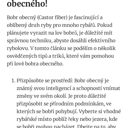
⁢obecného!
Bobr obecný (Castor fiber) je fascinující⁤ a
oblíbený druh ryby pro mnoho rybářů. Pokud
plánujete vyrazit na lov bobrů, je důležité mít
správnou techniku, ​abyste dosáhli efektivního
rybolovu. V tomto článku se podělím o několik
osvědčených tipů a triků, ‌které ​vám ⁢pomohou
při lově‌ bobra obecného.
Přizpůsobte se⁣ prostředí: Bobr obecný ⁢je
známý svou ⁤inteligencí a schopností vnímat
⁢změny ve svém ⁣okolí. Je proto důležité
přizpůsobit se⁤ přírodním podmínkám, ve⁣
kterých se bobři pohybují.⁢ Vyberte ​si vhodné
‍rybářské místo poblíž řeky nebo jezera, kde‍
se⁤ bobři mohou⁢ nacházet. Dbejte ‌na to, aby