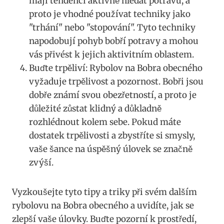
mají tendenci aktivně hledat potravu, a
proto je vhodné používat techniky ⁢jako
"trhání" nebo "stopování". Tyto techniky⁣
napodobují pohyb bobří potravy a mohou
vás přivést k jejich‍ aktivitním oblastem.
Buďte‌ trpěliví: Rybolov na Bobra obecného
vyžaduje trpělivost a pozornost. Bobři jsou
dobře známí svou obezřetností,‍ a proto je
důležité zůstat klidný a důkladně
rozhlédnout ‌kolem sebe. Pokud máte
‍dostatek trpělivosti a zbystříte si smysly,
vaše šance na úspěšný úlovek se značně
zvýší.
Vyzkoušejte ⁢tyto tipy a triky při svém dalším
rybolovu ​na Bobra obecného a ⁤uvidíte, jak se
zlepší ‌vaše úlovky. Buďte pozorní k prostředí,