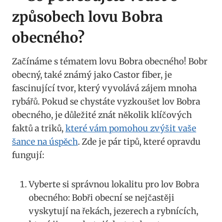
⁤způsobech⁢ lovu Bobra
obecného?
Začínáme s ‌tématem lovu‍ Bobra obecného! Bobr
obecný, také ⁣známý jako Castor fiber, je
fascinující tvor, který vyvolává ⁢zájem mnoha
rybářů.⁣ Pokud ⁣se⁤ chystáte vyzkoušet lov Bobra
obecného, je​ důležité⁣ znát několik klíčových
faktů a‍ triků,
které vám ⁢pomohou ⁣zvýšit vaše
šance na úspěch
. Zde je pár tipů, které opravdu
‍fungují:
Vyberte ⁤si správnou ⁤lokalitu pro lov Bobra
obecného: Bobři obecní se nejčastěji
vyskytují na řekách, jezerech a rybnících,