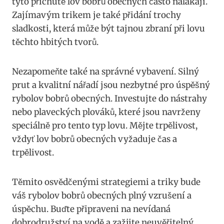
tyto ‍příchutě lov ​bobrů obecných často nalákají.
Zajímavým⁤ trikem je​ také‌ přidání‌ trochy
sladkosti, která může být tajnou zbraní při lovu
těchto hbitých ‍tvorů.
Nezapomeňte také na správné vybavení. Silný
prut a kvalitní nářadí jsou nezbytné pro úspěšný
rybolov bobrů obecných. Investujte do nástrahy
nebo plaveckých plováků, které jsou navrženy
speciálně pro tento ​typ lovu. Mějte trpělivost,
⁣vždyť lov‌ bobrů obecných vyžaduje čas a
trpělivost.
Těmito osvědčenými strategiemi a ​triky bude
váš rybolov bobrů obecných plný vzrušení a
úspěchu. ⁢Buďte připraveni na nevídaná
dobrodružství na ‍vodě a zažijte neuvěřitelný