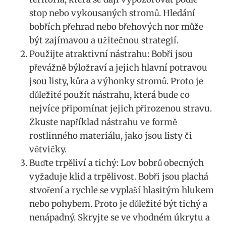
stop nebo vykousaných‍ stromů. Hledání
bobřích přehrad nebo ⁢břehových nor může
být zajímavou a užitečnou strategií.
Použijte‍ atraktivní nástrahu: ‍Bobři jsou
převážně​ býložraví a jejich hlavní potravou
jsou listy, kůra⁢ a výhonky stromů. Proto je
důležité ​použít nástrahu, která bude co
nejvíce⁣ připomínat⁤ jejich přirozenou stravu. ​
Zkuste například nástrahu‌ ve formě
rostlinného ⁢materiálu, ​jako ⁢jsou listy či
větvičky.
Buďte trpěliví a tichý: Lov bobrů obecných
vyžaduje klid a trpělivost. Bobři jsou plachá
stvoření a rychle se vyplaší hlasitým ‌hlukem
nebo pohybem. Proto je důležité být‍ tichý a
nenápadný. Skryjte se⁤ ve vhodném úkrytu a