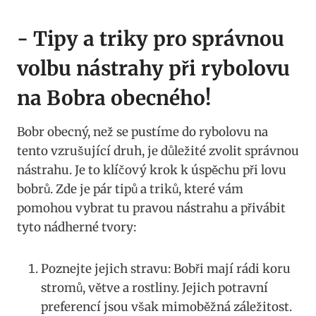
-​ Tipy a triky pro správnou
volbu nástrahy při rybolovu‍
na Bobra‍ obecného!
Bobr​ obecný, než ⁤se⁣ pustíme ⁣do​ rybolovu ​na
⁤tento ⁣vzrušující druh, je důležité zvolit správnou​
nástrahu. Je to klíčový krok k ‌úspěchu ⁣při lovu
‌bobrů. Zde je​ pár tipů ‌a ‍triků, které vám
pomohou vybrat ⁢tu pravou nástrahu a ⁤přivábit
tyto nádherné tvory:
Poznejte jejich stravu: ⁤Bobři mají rádi koru
stromů, ⁣větve ​a rostliny. Jejich potravní
preferencí jsou však mimoběžná ⁣záležitost.