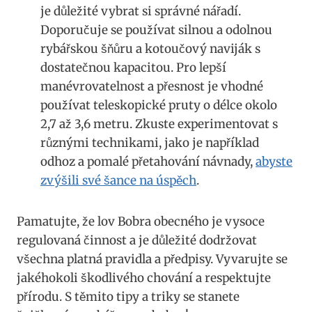
je důležité ⁣vybrat si správné nářadí.‌
Doporučuje se používat silnou a odolnou
‍rybářskou šňůru⁢ a ​kotoučový naviják s
dostatečnou ​kapacitou. Pro⁣ lepší
manévrovatelnost a přesnost je ‌vhodné
používat ⁢teleskopické pruty o⁢ délce okolo
2,7 až 3,6 metru. Zkuste experimentovat s
různými technikami, jako je například
odhoz‌ a pomalé přetahování návnady,
abyste
zvýšili své šance na⁣ úspěch
.
Pamatujte, že lov Bobra ‍obecného⁣ je vysoce
regulovaná‍ činnost a je‍ důležité‍ dodržovat
všechna ‍platná pravidla a ‍předpisy. Vyvarujte se
jakéhokoli škodlivého chování a respektujte
přírodu. S těmito tipy a triky se stanete