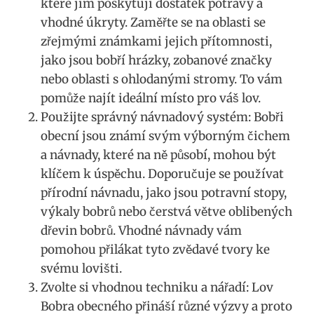
které jim poskytují dostatek potravy a
vhodné úkryty. Zaměřte se na oblasti ⁢se
zřejmými známkami jejich přítomnosti,
jako‍ jsou⁣ bobří ⁣hrázky, zobanové‌ značky
nebo oblasti s ⁢ohlodanými stromy.⁢ To vám
pomůže ⁤najít ideální místo pro‌ váš ⁣lov.
Použijte správný návnadový systém: Bobři
obecní jsou známí svým výborným čichem
a návnady,⁣ které na ně působí, mohou⁢ být
klíčem k úspěchu. Doporučuje se⁢ používat⁣
přírodní⁣ návnadu, jako jsou‍ potravní stopy,
výkaly bobrů nebo čerstvá větve oblibených
‌dřevin bobrů. Vhodné návnady vám
pomohou přilákat‌ tyto zvědavé tvory ke
svému lovišti.
Zvolte si ⁣vhodnou techniku a nářadí: Lov
Bobra obecného‍ přináší ​různé výzvy a proto