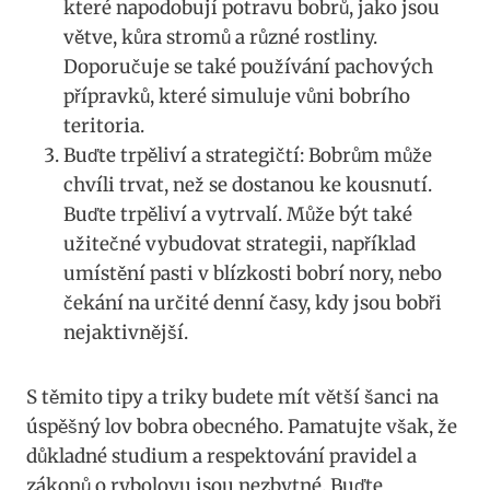
které napodobují potravu bobrů,‌ jako jsou
větve, kůra stromů a různé rostliny.
Doporučuje se také používání pachových
přípravků, které simuluje vůni bobrího
teritoria.
Buďte‌ trpěliví a strategičtí: Bobrům může
chvíli trvat, ‌než ‍se dostanou⁤ ke kousnutí.
Buďte ⁣trpěliví a vytrvalí. Může být také
užitečné vybudovat strategii, například⁤
umístění pasti ‌v blízkosti bobrí nory, nebo
čekání na určité denní časy, kdy jsou bobři
nejaktivnější.
S⁢ těmito ⁤tipy a triky budete mít větší šanci na
úspěšný lov ‍bobra​ obecného. Pamatujte však, ⁣že
důkladné studium a respektování ⁤pravidel a
zákonů o‍ rybolovu‍ jsou nezbytné.‌ Buďte