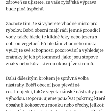
zároveň se ujistěte, že vaše rybářská​ výprava
bude plná‍ úspěchů.
Začněte‌ tím, že si vyberete vhodné místo pro
rybolov. Bobři obecní mají rádi ‌jemně proudící
vody, takže hledejte klidné řeky nebo jezera s
dobrou‍ vegetací.‍ Při⁣ hledání vhodného místa
využijte své schopnosti pozorování a vyhledejte
známky jejich přítomnosti, jako jsou stopové
znaky⁤ nebo⁢ kůra,​ kterou okusují ze stromů.
Další důležitým krokem je​ správná volba
nástrahy. Bobři obecní⁣ jsou převážně
rostlinojedci,‌ takže⁤ vegetariánské nástrahy jsou
výhodou. Doporučujeme používat pokrmy, ⁣které
obsahují kokosovou⁣ mouku ⁤nebo ořechy, jelikož