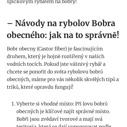
špičkovým rybářem na bobry!
– ⁣Návody na rybolov Bobra
⁤obecného: jak na to správně!
Bobr obecny (Castor fiber) je fascinujícím
druhem, který je hojně rozšířený v našich ​
vodních tocích. Pokud jste ‍vášnivý ​rybář⁣ a
chcete se ponořit do světa rybolovu bobrů
obecných, máme pro vás ⁢několik skvělých‍ tipů a
triků, které opravdu ⁣fungují!
Vyberte si vhodné místo: Při lovu‍ bobrů⁣
obecných je klíčové najít správné místo.
Bobři jsou zvědaví tvorové a mají svá
teritoria, která se dají vypozorovat‍ podle