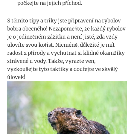
počkejte ​na jejich příchod.
S těmito tipy a ⁤triky jste připravení na rybolov
bobra obecného! Nezapomeňte, ⁣že každý rybolov
je​ o jedinečném zážitku⁢ a není jisté, zda vždy
ulovíte svou kořist. Nicméně, důležité je mít
radost⁤ z ⁢přírody a ‍vychutnat si‌ klidné‌ okamžiky
strávené u vody. ⁤Takže, ‍vyrazte ven,
vyzkoušejte‍ tyto taktiky a‌ doufejte ve skvělý
úlovek!