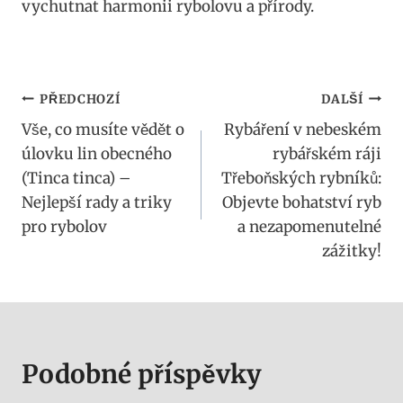
vychutnat harmonii rybolovu⁢ a přírody. ‌
Navigace
PŘEDCHOZÍ
DALŠÍ
Vše, co musíte vědět o
Rybáření v nebeském
pro
úlovku lin obecného
rybářském ráji
příspěvek
(Tinca tinca) –
Třeboňských rybníků:
Nejlepší rady a triky
Objevte bohatství ryb
pro rybolov
a nezapomenutelné
zážitky!
Podobné příspěvky