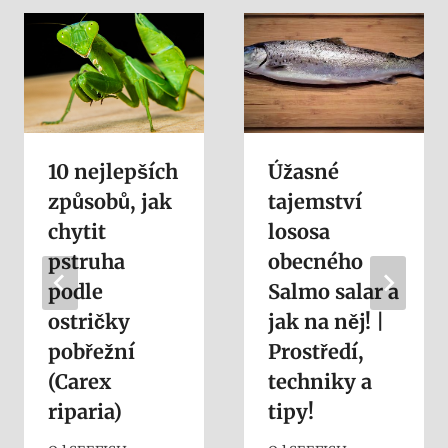
10 nejlepších
Úžasné
způsobů, jak
tajemství
chytit
lososa
pstruha
obecného
podle
Salmo salar a
ostričky
jak na něj! |
pobřežní
Prostředí,
(Carex
techniky a
riparia)
tipy!