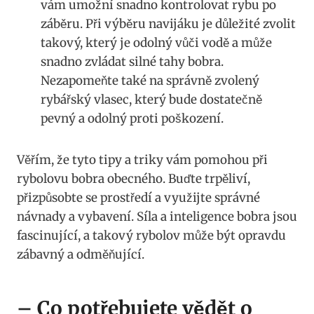
vám umožní snadno ⁢kontrolovat rybu po
záběru. Při výběru navijáku ⁤je důležité zvolit
takový, který je odolný‍ vůči vodě a může⁣
snadno ​zvládat ‌silné tahy bobra.
‍Nezapomeňte⁢ také na⁣ správně zvolený
rybářský vlasec, který⁣ bude‍ dostatečně
pevný ​a odolný proti poškození.
Věřím,‌ že tyto tipy a triky vám pomohou při
rybolovu bobra obecného. Buďte⁣ trpěliví,
⁢přizpůsobte se prostředí a využijte správné
návnady a vybavení.⁢ Síla a inteligence bobra jsou
fascinující,‌ a takový rybolov⁢ může být opravdu
zábavný a odměňující.
– Co potřebujete vědět o