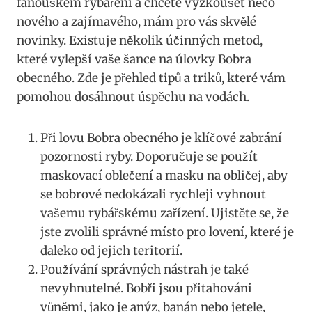
fanouškem rybaření a chcete vyzkoušet něco
nového a zajímavého, ​mám pro vás skvělé
novinky. Existuje několik⁤ účinných metod,
které ⁤vylepší vaše ‍šance na úlovky Bobra
obecného. Zde je přehled‌ tipů a triků, které vám​
pomohou dosáhnout úspěchu na ⁢vodách.
Při lovu Bobra obecného‍ je ⁤klíčové⁢ zabrání
pozornosti ​ryby. Doporučuje se použít
maskovací oblečení a ​masku na obličej, aby
se⁤ bobrové​ nedokázali rychleji vyhnout
vašemu rybářskému⁢ zařízení. ​Ujistěte se, že
jste⁢ zvolili správné místo pro lovení, které je
daleko od jejich teritorií.
Používání správných nástrah je také⁣
nevyhnutelné. ​Bobři ‍jsou přitahováni
vůněmi, jako​ je anýz, banán nebo jetele,