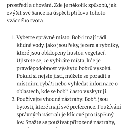
prostředí a chování.⁢ Zde je několik způsobů, jak
zvýšit své šance na úspěch při lovu tohoto
vzácného‌ tvora.
Vyberte‌ správné místo:​ Bobři ​mají rádi
klidné vody, jako jsou⁣ řeky, jezera a rybníky,
které jsou obklopeny hustou vegetací.
Ujistěte‌ se, že‌ vybíráte ⁤místa, kde ⁤je
pravděpodobnost výskytu bobrů vysoká.⁣
Pokud si nejste ‌jisti, můžete se poradit s
místními rybáři nebo vyhledat informace o
oblastech, ​kde se bobři často vyskytují.
Používejte ‍vhodné nástrahy:⁢ Bobři ⁤jsou ​
bytosti, které mají své preference. Používání
správných nástrah je⁤ klíčové pro úspěšný​
lov. ⁣Snažte se ‍používat přirozené nástrahy,