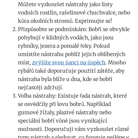
Můžete vyzkoušet nástrahy jako listy
vodních ‍rostlin, rašelinové chuchvalce,⁣ nebo​
kůra okolních stromů. Exprimujte‍ se!
Přizpůsobte se podmínkám: Bobři ⁤se obvykle
pohybují ⁢v klidných vodách, jako jsou
rybníky, ⁢jezera a ⁢pomalé řeky. Pokud
umístíte nástrahu poblíž jejich oblíbených
míst,
zvýšíte svou šanci na úspěch
. Mnoho
rybářů také doporučuje použití zátěže,‌ aby
nástraha byla‍ blíže u dna, kde se bobři
nejčastěji zdržují.
Volba nástrahy: Existuje řada nástrah, ⁤které
se osvědčily při lovu bobrů. Například​
gumové žížaly, ⁢plazivé‌ nástrahy nebo
speciální bobří vůně jsou vynikající
možnosti. Doporučuji vám vyzkoušet různé
typy nástrah a ‍sledovat, ⁢co⁣ funguje nejlépe v