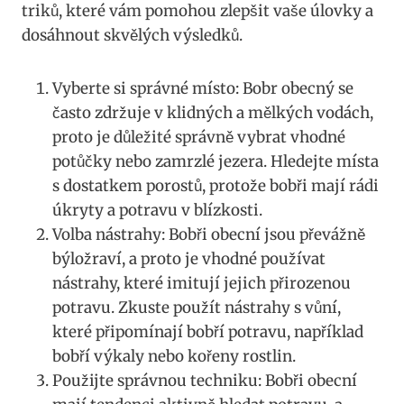
triků, které vám ⁢pomohou zlepšit ‌vaše úlovky a
dosáhnout ‍skvělých výsledků.
Vyberte si správné ⁤místo: Bobr ‍obecný se
často zdržuje‍ v klidných a‌ mělkých vodách,
proto je důležité ⁤správně vybrat vhodné
potůčky nebo zamrzlé jezera. Hledejte místa
s dostatkem porostů, protože bobři mají rádi​
úkryty a potravu v blízkosti.
Volba nástrahy: Bobři obecní jsou ‍převážně
býložraví, a proto je⁣ vhodné používat
‌nástrahy, které⁤ imitují jejich přirozenou
potravu. Zkuste použít nástrahy s vůní,
⁢které připomínají bobří potravu, například
bobří​ výkaly nebo kořeny rostlin.
Použijte správnou techniku: ⁣Bobři obecní