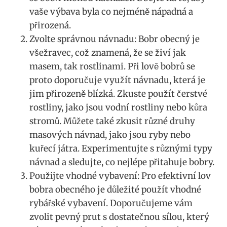
vaše‌ výbava byla‌ co ⁤nejméně​ nápadná a
přirozená.
Zvolte správnou návnadu: Bobr obecný​ je
všežravec, ⁤což⁢ znamená, že ‌se živí jak
masem, tak rostlinami. Při lově bobrů se
proto‍ doporučuje‌ využít návnadu,‍ která⁤ je
jim ⁢přirozeně blízká. Zkuste použít čerstvé
rostliny, jako jsou vodní rostliny nebo kůra
stromů. Můžete také zkusit⁢ různé druhy
masových návnad, jako jsou ryby nebo
kuřecí játra. Experimentujte s různými typy
návnad a sledujte, ​co ​nejlépe přitahuje bobry.
Použijte vhodné vybavení: ‌Pro efektivní​ lov
bobra⁢ obecného je důležité použít vhodné
rybářské vybavení.‍ Doporučujeme vám
zvolit pevný prut s dostatečnou⁤ sílou, který