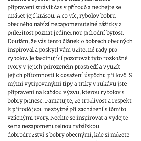
připraveni ⁣strávit čas v přírodě a nechejte se
unášet její krásou. A co‍ víc, rybolov bobru
obecného nabízí nezapomenutelné zážitky a
příležitost poznat jedinečnou⁣ přírodní bytost.
Doufám, že vás tento článek o bobrech obecných
⁤inspiroval⁣ a poskytl vám užitečné rady pro
rybolov. Je fascinující pozorovat tyto rozkošné
tvory v jejich přirozeném​ prostředí ⁤a využít
jejich přítomnosti⁢ k ⁤dosažení úspěchu při lově.‌ S‌
mými vytipovanými ⁤tipy a ​triky⁤ v rukávu jste
připraveni‍ na každou výzvu,‌ kterou rybolov s ​
bobry přinese. Pamatujte, ⁣že trpělivost a respekt⁤
k přírodě jsou nezbytné při⁢ zacházení​ s těmito
vzácnými tvory.‍ Nechte ⁢se inspirovat a ⁢vydejte
se ‍na nezapomenutelnou ⁢rybářskou
dobrodružství s bobry obecnými, kde si‌ můžete