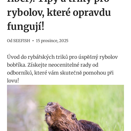
rybolov, které opravdu
fungují!
Od
SEEFISH
15 prosince, 2025
Úvod do rybářských triků pro⁤ úspěšný⁤ rybolov
bobříka. Získejte neocenitelné rady od
odborníků, které ‍vám ​skutečně pomohou při⁢
lovu!