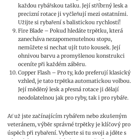
každou rybářskou tašku. Její ⁣stříbrný lesk a
precizní ⁤rotace⁢ ji vyčleňují mezi ostatními.
Užijte si rybaření s balistickou rychlostí!
Fire Blade – Pokud hledáte trpětku, která
‌zanecháva nezapomenutelnou stopu,‍
nemůžete⁢ si nechat ujít tuto kousek.‌ Její ​
ohnivou barvu a promyšlenou konstrukci
oceníte při každém záběru.
Copper Flash – Pro ty, kdo⁣ preferují klasický
vzhled, je tato trpětka automatickou volbou.
Její měděný lesk a přesná ‌rotace ji dělají
neodolatelnou jak pro ryby, tak i pro rybáře.
Ať už jste začínajícím rybářem ​nebo zkušeným
veteránem, výběr správné trpětky je klíčový pro
úspěch při⁢ rybaření.⁢ Vyberte si tu svoji a jděte s