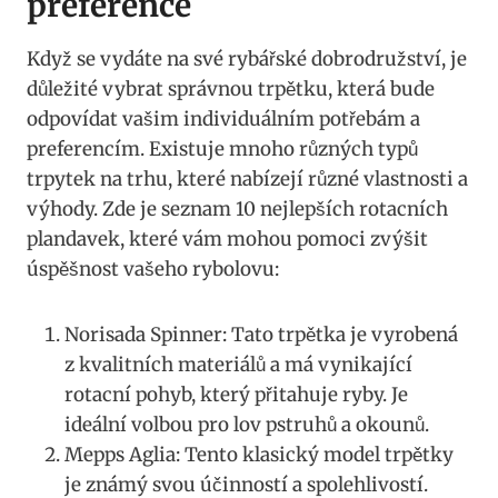
preference
Když se ⁢vydáte na své rybářské ‌dobrodružství, je
důležité⁣ vybrat správnou trpětku, která bude‌
odpovídat vašim‌ individuálním potřebám a
preferencím. Existuje mnoho různých typů
trpytek na⁢ trhu, které nabízejí různé vlastnosti ‍a
výhody. Zde je seznam 10 nejlepších rotacních‌
plandavek, které vám mohou pomoci zvýšit
úspěšnost vašeho rybolovu:
Norisada Spinner:⁣ Tato trpětka je⁣ vyrobená⁢
z kvalitních materiálů a má vynikající
rotacní pohyb, který ⁣přitahuje‍ ryby. Je
ideální volbou pro lov pstruhů a okounů.
Mepps Aglia: ‍Tento klasický⁢ model trpětky‍
je známý svou účinností a spolehlivostí.