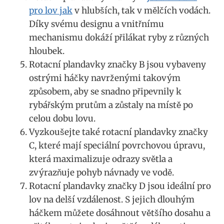
pro‌ lov jak
v ⁣hlubších,​ tak v mělčích vodách.
⁢Díky svému designu a‍ vnitřnímu
mechanismu dokáží přilákat ryby z různých
hloubek.
Rotacní ​plandavky značky B ⁢jsou vybaveny⁤
ostrými⁢ háčky ‌navrženými takovým
způsobem, ​aby ⁢se⁣ snadno připevnily k​
rybářským ⁤prutům ‍a‍ zůstaly na místě po
celou dobu lovu.
Vyzkoušejte také rotacní plandavky značky
C, které mají‍ speciální povrchovou ‌úpravu,
která maximalizuje odrazy ​světla a
zvýrazňuje pohyb návnady ve vodě.
Rotacní ⁤plandavky ​značky ​D jsou ideální ‌pro
lov na delší vzdálenost. S jejich dlouhým
‌háčkem můžete dosáhnout většího dosahu a