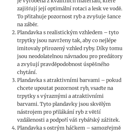
je vyrobena ​z kvalitních materiálů,⁤ které
zajišťují její optimální rotaci a lesk ve vodě.
To přitahuje pozornost ryb a zvyšuje šance
na záběr.
Plandavka s realistickým vzhledem – tyto
trpytky jsou navrženy tak, aby co nejlépe
imitovaly⁢ přirozený‌ vzhled ⁣ryby. Díky tomu
jsou neodolatelnou návnadou ​pro ⁣predátory
a zvyšují pravděpodobnost úspěšného
chytání.
Plandavka s atraktivními barvami –⁤ pokud
chcete upoutat ⁣pozornost ryb, vsaďte na
trpytky s výraznými a atraktivními
barvami. Tyto ​plandavky jsou skvělým
nástrojem pro přilákání ryb z větší
vzdálenosti ⁣a ⁣podpoří‍ váš rybářský zážitek.
Plandavka s ostrým háčkem ‍– samozřejmě