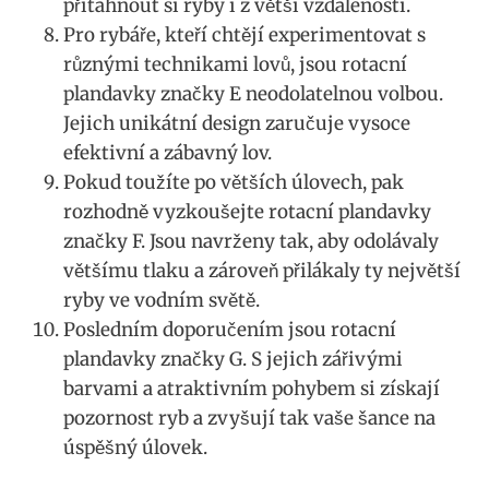
přitáhnout si ryby i z větší vzdálenosti.
Pro rybáře, ‌kteří chtějí experimentovat s⁢
různými ‌technikami lovů, jsou‍ rotacní
plandavky ⁣značky E neodolatelnou volbou.⁢
Jejich unikátní ⁣design zaručuje vysoce
efektivní a zábavný lov.
Pokud toužíte po větších úlovech, pak
rozhodně ⁢vyzkoušejte rotacní plandavky
značky F. ⁣Jsou navrženy ‌tak, aby‍ odolávaly
většímu tlaku a zároveň přilákaly‌ ty největší
ryby ve vodním ‌světě.
Posledním doporučením ‍jsou rotacní
plandavky značky G. S jejich zářivými
barvami a atraktivním‍ pohybem si získají
pozornost‍ ryb ‌a zvyšují ​tak vaše šance na
úspěšný ⁤úlovek.