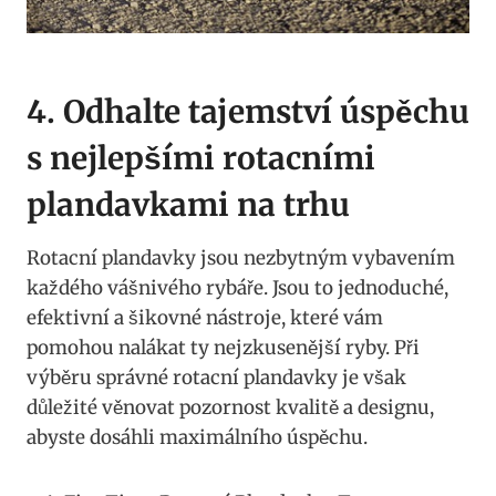
4. Odhalte tajemství úspěchu
s nejlepšími rotacními
plandavkami na trhu
Rotacní plandavky jsou nezbytným vybavením
každého vášnivého rybáře. Jsou‍ to​ jednoduché,
efektivní a‍ šikovné nástroje, ⁣které vám
pomohou nalákat ty ‍nejzkusenější ryby. ⁣Při
výběru správné rotacní plandavky je však
důležité věnovat⁢ pozornost kvalitě a⁤ designu,
abyste dosáhli maximálního úspěchu.