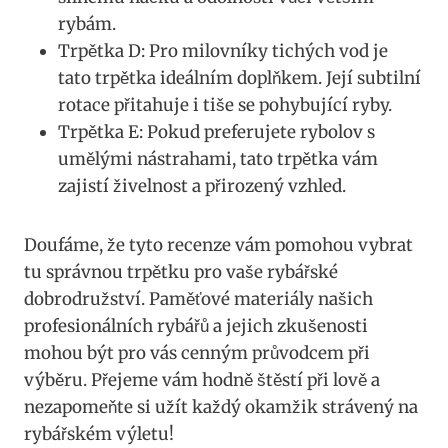
rybám.
Trpětka D: Pro milovníky tichých vod je
⁤tato‍ trpětka ideálním doplňkem. Její subtilní
rotace⁢ přitahuje i tiše se pohybující ryby.
Trpětka⁣ E: Pokud preferujete ​rybolov s
umělými nástrahami, tato trpětka vám
zajistí živelnost a přirozený ‌vzhled.
Doufáme, že tyto recenze vám pomohou⁣ vybrat
tu správnou trpětku⁢ pro vaše rybářské
dobrodružství. Paměťové materiály našich
profesionálních​ rybářů a ‌jejich zkušenosti
mohou být pro vás cenným průvodcem ‌při
výběru. Přejeme vám hodně štěstí při lově a
nezapomeňte si užít každý‍ okamžik strávený na
rybářském výletu!