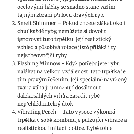
ocelovými háčky se snadno stane vaším
tajným zbraní při lovu dravých ryb.
Smelt Shimmer – ⁣Pokud ‍chcete zlákat ‌oko ⁢i ​
chuť každé ryby, nemůžete si dovolit
ignorovat tuto trpětku. Její realistický
vzhled⁢ a působivá rotace jistě přiláká i ty
nejscheovnější ‍ryby.
Flashing Minnow -‍ Když potřebujete rybu
nalákat na⁤ velkou vzdálenost, tato‍ trpětka ‌je
tím pravým řešením. Její ⁢speciálně navržený
tvar ⁣a váha ji umožňují dosáhnout
dalekosáhlých vrhů ​a zasadit rybě
nepřehlédnutelný útok.
Vibrating Perch – Tato vysoce výkonná
trpětka v sobě ​kombinuje​ pulzující vibrace a
realistickou ⁢imitaci plotice. Rybě tohle