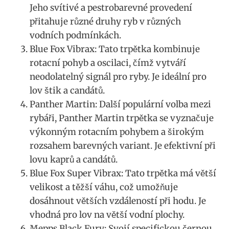
Jeho svítivé a pestrobarevné provedení
přitahuje různé druhy ryb⁣ v ⁢různých
vodních podmínkách.
Blue Fox Vibrax: Tato trpětka kombinuje
rotacní pohyb a oscilaci, čímž vytváří
neodolatelný ‌signál pro ⁣ryby. Je ideální pro
‌lov štik a candátů.
Panther⁣ Martin: Další populární volba mezi
rybáři, Panther Martin trpětka se vyznačuje
⁢výkonným rotacním pohybem a širokým
rozsahem barevných variant. Je efektivní ‍při
lovu kaprů a candátů.
Blue Fox Super Vibrax:⁢ Tato trpětka má větší
velikost‍ a těžší váhu, což ​umožňuje
dosáhnout větších vzdáleností při hodu. Je
‍vhodná pro lov⁣ na větší vodní plochy.
Mepps Black ‍Fury: Svojí specifickou černou