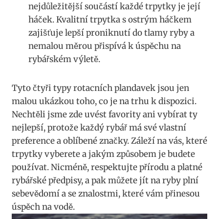
nejdůležitější součástí každé trpytky je ‍její
háček. Kvalitní trpytka s ostrým háčkem
zajišťuje⁢ lepší proniknutí⁢ do tlamy ⁢ryby ​a
nemalou měrou přispívá k úspěchu⁢ na
rybářském výletě.
Tyto čtyři ‍typy rotacních plandavek jsou ⁤jen
malou ‌ukázkou toho, co je na trhu‍ k dispozici.
‌Nechtěli⁣ jsme zde uvést​ favority ani vybírat ty
nejlepší, protože každý rybář má své vlastní
⁤preference a‌ oblíbené značky. Záleží na vás, ⁢které
trpytky vyberete a jakým⁢ způsobem je budete
používat. Nicméně, respektujte přírodu a platné
rybářské předpisy,⁣ a pak‍ můžete jít na ryby plní
sebevědomí a se znalostmi, které vám přinesou
úspěch na vodě.