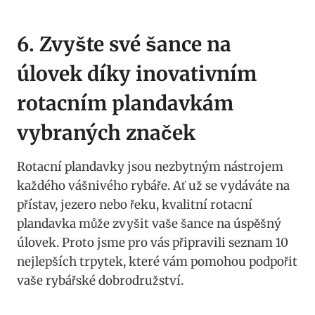
6. Zvyšte své ‌šance na
úlovek‍ díky inovativním
rotacním plandavkám
vybraných značek
Rotacní plandavky⁢ jsou nezbytným nástrojem
každého ⁢vášnivého⁤ rybáře. Ať⁢ už se vydáváte na
přístav, jezero nebo řeku, kvalitní rotacní
‌plandavka může zvyšit vaše šance ⁤na úspěšný
úlovek. Proto jsme pro vás připravili seznam 10
nejlepších trpytek, které​ vám pomohou​ podpořit
vaše rybářské dobrodružství.