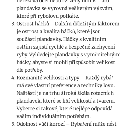
nerezová​ ocel nebo‍ tvrzený hliník. Tato
plandavka se ​vyrovná veškerým výzvám,
které při rybolovu potkáte.
Ostrost háčků‌ – Dalším důležitým faktorem​
je ostrost ​a kvalita háčků, které jsou
součástí plandavky.⁣ Háčky s kvalitním
ostřím zajistí rychlé a bezpečné zachycení
ryby. ‍Vyhledejte plandavky s vyměnitelnými
háčky, abyste si mohli přizpůsobit velikost
dle potřeby.
Rozmanité velikosti a typy – Každý ‌rybář
má své vlastní preference a techniky lovu.
Naštěstí je na ⁣trhu široká škála rotacních
plandavek, které⁣ se liší velikostí a⁢ tvarem.
Vyberte si ⁤takové, které nejlépe odpovídá
vašim individuálním potřebám.
Odolnost ⁣vůči korozí – Rybaření může nést