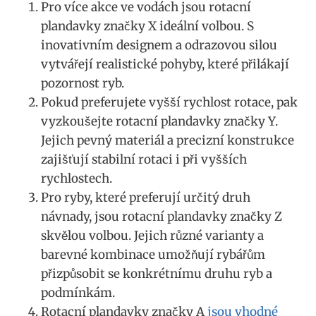
Pro více akce ve vodách jsou rotacní
plandavky⁢ značky X⁣ ideální volbou. S
‍inovativním designem a odrazovou‌ silou
vytvářejí realistické pohyby, které přilákají ​
pozornost ryb.
Pokud preferujete vyšší rychlost rotace, pak
vyzkoušejte rotacní plandavky značky Y.
Jejich ‌pevný materiál​ a precizní konstrukce
zajišťují stabilní rotaci i při vyšších
rychlostech.
Pro ⁤ryby,‍ které preferují‍ určitý druh
návnady, jsou rotacní plandavky značky⁣ Z
skvělou‌ volbou. Jejich různé varianty a
barevné⁤ kombinace umožňují rybářům
přizpůsobit se konkrétnímu druhu ryb a
podmínkám.
Rotacní plandavky značky A‍
jsou vhodné