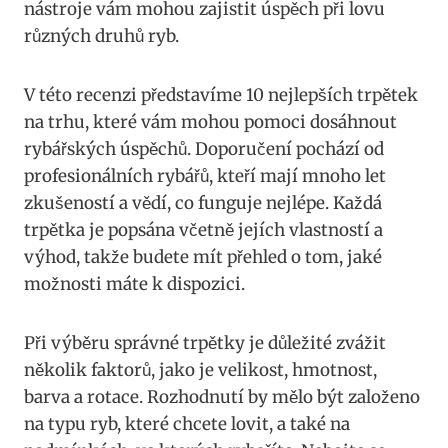
⁣nástroje vám mohou zajistit⁣ úspěch při lovu
různých druhů ryb.
V této recenzi představíme 10 nejlepších trpětek
na trhu, které ⁣vám mohou pomoci dosáhnout
rybářských úspěchů. Doporučení pochází‌ od
profesionálních rybářů, kteří mají mnoho let
zkušeností a vědí, co funguje nejlépe.‌ Každá
trpětka je popsána včetně jejích vlastností a
výhod, takže budete mít přehled o tom, jaké⁢
možnosti máte k dispozici.
Při výběru správné trpětky je důležité zvážit
⁢několik faktorů,‍ jako je velikost, hmotnost,
barva a rotace.⁢ Rozhodnutí by mělo být založeno​
na typu ryb, které chcete lovit, a také na