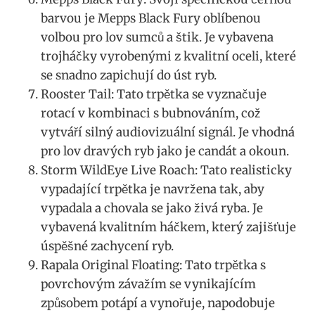
‌barvou je Mepps‌ Black Fury oblíbenou
volbou pro lov sumců a‌ štik. Je vybavena
trojháčky‌ vyrobenými z kvalitní oceli, které
se‌ snadno zapichují ⁣do úst ryb.
Rooster Tail: Tato trpětka se vyznačuje
rotací v kombinaci s bubnováním,‍ což
vytváří silný audiovizuální‌ signál.‍ Je vhodná
pro ⁤lov dravých‍ ryb jako je‌ candát a okoun.
Storm⁤ WildEye Live Roach: Tato realisticky
vypadající trpětka je⁢ navržena tak, aby
vypadala a chovala se jako⁤ živá ryba. Je
⁣vybavená kvalitním háčkem, který zajišťuje
úspěšné zachycení ryb.
Rapala Original Floating: Tato trpětka s
povrchovým ⁣závažím se vynikajícím⁤
způsobem potápí a vynořuje, napodobuje