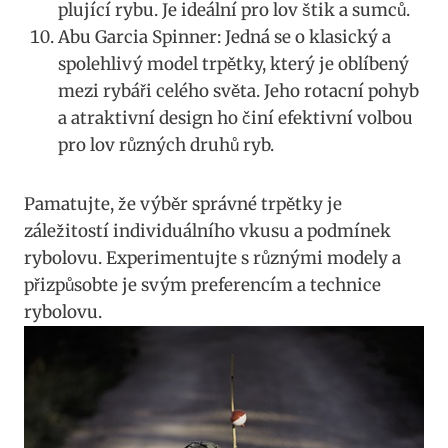
plující⁤ rybu. Je ideální pro lov štik a sumců.
Abu Garcia Spinner: Jedná se o klasický a
spolehlivý model⁢ trpětky, který je oblíbený
mezi rybáři celého světa. Jeho​ rotacní pohyb
a atraktivní design ho činí efektivní‌ volbou
pro lov různých druhů​ ryb.
Pamatujte, že výběr správné trpětky je ​
záležitostí individuálního vkusu a podmínek
rybolovu. Experimentujte s různými modely a
‍přizpůsobte je svým preferencím⁢ a technice
⁣rybolovu.