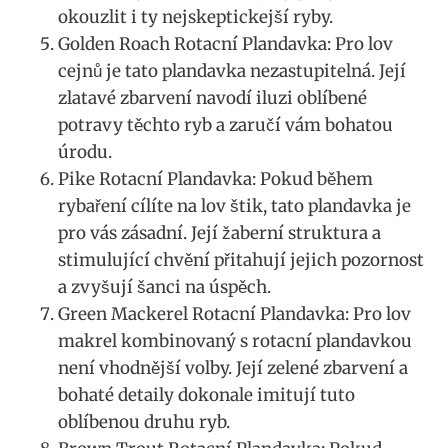
okouzlit i ty nejskeptickejší ryby.
Golden Roach Rotacní Plandavka: Pro lov
cejnů je tato plandavka nezastupitelná. Její
zlatavé zbarvení navodí iluzi oblíbené
potravy těchto‌ ryb a zaručí vám bohatou
úrodu.
Pike Rotacní​ Plandavka: Pokud během
rybaření cílíte na lov ⁢štik, tato plandavka je
pro vás ⁣zásadní. Její žaberní struktura ⁤a
stimulující chvění přitahují jejich ​pozornost
a zvyšují šanci na úspěch.
Green⁤ Mackerel Rotacní Plandavka: Pro ⁤lov
makrel kombinovaný s rotacní plandavkou
není vhodnější volby. Její⁢ zelené zbarvení a
bohaté detaily dokonale⁣ imitují tuto
oblíbenou‍ druhu⁣ ryb.