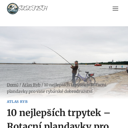
Přeskočit
SEEFISH
na
obsah
Domů
/
Atlas Ryb
/
10 nejlepších trpytek – Rotacní
plandavky pro vaše rybářské dobrodružství
ATLAS RYB
10 nejlepších trpytek –
Rotacní plandavky pro