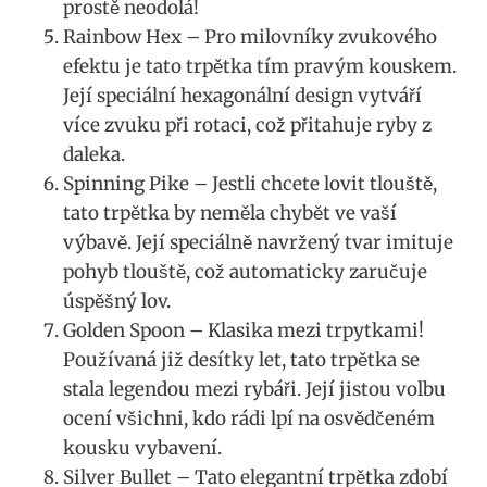
prostě neodolá!
Rainbow Hex – Pro milovníky zvukového
efektu ⁤je tato trpětka tím pravým kouskem.​
Její speciální hexagonální design vytváří
více zvuku při⁤ rotaci,⁢ což přitahuje ‌ryby z
daleka.
Spinning Pike – Jestli​ chcete lovit⁤ tlouště,
tato trpětka ‍by neměla ⁣chybět ve ‌vaší
výbavě. Její speciálně⁤ navržený tvar imituje
pohyb tlouště, což ​automaticky zaručuje⁤
úspěšný lov.
Golden Spoon – Klasika mezi trpytkami!
Používaná již ‌desítky let,‌ tato trpětka se
stala legendou mezi rybáři. Její jistou volbu
ocení všichni, kdo rádi lpí na osvědčeném
kousku vybavení.
Silver Bullet – Tato elegantní trpětka zdobí