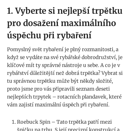
1. Vyberte ‍si nejlepší trpětku
pro dosažení maximálního
úspěchu při rybaření
Pomyslný svět rybaření je ​plný rozmanitosti, ‌a
‌když se vydáte na své rybářské dobrodružství, ⁣je
klíčové mít ty správné nástroje ⁤u⁢ sebe. A co je‌ v
rybářství důležitější⁢ než dobrá⁢ trpětka? Vybrat si
tu ‌správnou trpětku může ‌být někdy‌ složité,
proto jsme⁤ pro vás připravili seznam deseti
nejlepších⁣ trpytek – rotacních plandavek, ‍které
vám zajistí maximální úspěch při rybaření.
Roebuck Spin⁣ – Tato trpětka ⁣patří mezi
špičku na ​trhu. S ‍její precizní konstrukcí a