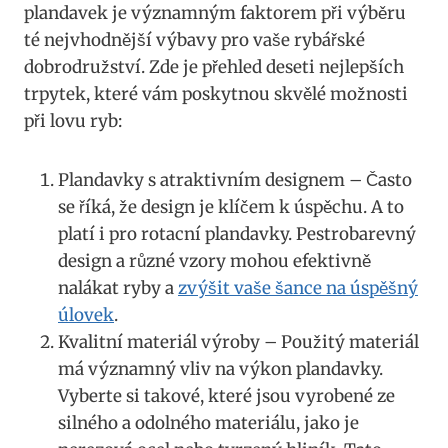
plandavek ​je významným‌ faktorem při ​výběru
té‌ nejvhodnější výbavy ‌pro vaše rybářské
dobrodružství. Zde ⁣je přehled deseti nejlepších
trpytek, které vám ⁣poskytnou skvělé možnosti
při‍ lovu ryb:
Plandavky s atraktivním⁤ designem – Často
se říká, že‍ design ⁢je ‌klíčem k úspěchu. A to
platí i pro rotacní ‍plandavky. Pestrobarevný
design a různé vzory ​mohou efektivně
nalákat ryby a
zvýšit vaše‍ šance na úspěšný
úlovek
.
Kvalitní materiál výroby – Použitý materiál
má významný vliv na výkon plandavky.⁤
Vyberte si takové, ​které jsou vyrobené ze
silného a odolného materiálu, jako je