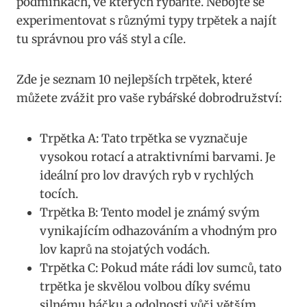
podmínkách, ve kterých rybaříte. Nebojte se
experimentovat s různými ‌typy trpětek a najít
tu správnou pro váš styl a cíle.
Zde je seznam 10​ nejlepších trpětek,​ které
můžete zvážit pro vaše rybářské dobrodružství:
Trpětka A: Tato trpětka se vyznačuje
vysokou⁢ rotací a⁤ atraktivními‍ barvami. Je
ideální pro lov dravých ryb v rychlých
tocích.
Trpětka B: Tento model je známý ⁢svým
vynikajícím odhazováním ⁤a vhodným pro
lov kaprů na ‍stojatých vodách.
Trpětka C: Pokud ‍máte rádi lov sumců, tato
trpětka‌ je skvělou volbou díky svému ​
silnému ⁤háčku a odolnosti ​vůči větším‍