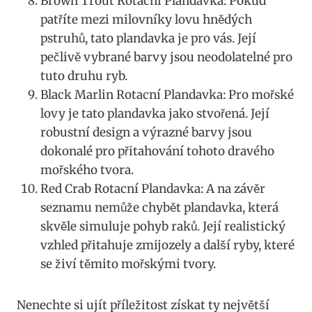
Brown Trout Rotacní Plandavka: Pokud
patříte mezi milovníky lovu hnědých
pstruhů, tato plandavka je pro vás.⁢ Její
‍pečlivě vybrané‌ barvy jsou ⁣neodolatelné‌ pro
tuto druhu ryb.
Black Marlin Rotacní Plandavka: Pro mořské
lovy je tato plandavka jako⁤ stvořená. ⁤Její⁢
robustní design a ⁢výrazné barvy jsou
dokonalé ⁢pro ⁣přitahování tohoto dravého
mořského tvora.
Red Crab Rotacní Plandavka: A na závěr
seznamu nemůže chybět plandavka, která
skvěle⁢ simuluje‍ pohyb raků. Její⁤ realistický
vzhled přitahuje⁢ zmijozely a další ryby, které
‍se živí⁤ těmito ‍mořskými tvory.
Nenechte si ujít příležitost získat ty⁤ největší