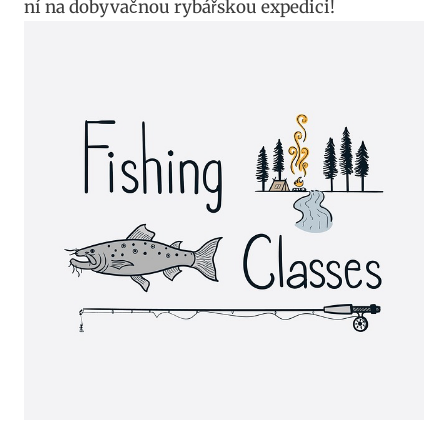
ní na dobyvačnou rybářskou expedici!