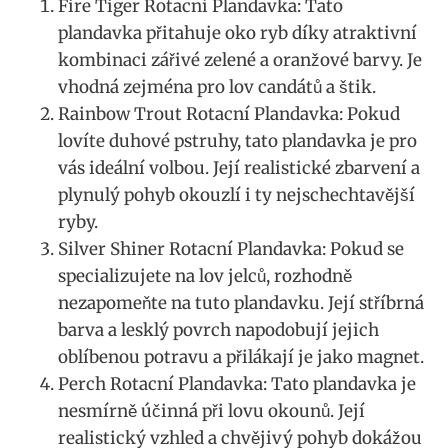
Fire Tiger Rotacní Plandavka: Tato
plandavka ⁢přitahuje⁣ oko ryb⁣ díky atraktivní
kombinaci zářivé zelené a oranžové barvy. Je⁣
vhodná zejména ⁣pro ⁢lov ⁢candátů a štik.
Rainbow ‍Trout‍ Rotacní Plandavka: Pokud
lovíte duhové⁣ pstruhy, tato plandavka ‌je pro
vás⁣ ideální ⁢volbou. Její realistické zbarvení a
plynulý pohyb okouzlí i ‌ty nejschechtavější
ryby.
Silver Shiner Rotacní Plandavka: ‌Pokud se
specializujete na lov ‍jelců, rozhodně
nezapomeňte na tuto plandavku. Její stříbrná
barva ​a lesklý povrch ⁣napodobují jejich
oblíbenou potravu a přilákají je jako magnet.
Perch Rotacní Plandavka: Tato plandavka je
⁤nesmírně účinná při lovu ⁢okounů. Její
realistický vzhled a⁣ chvějivý pohyb dokážou